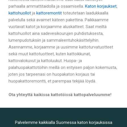
parhaalla ammattitaidolla ja osaamisella.
Katon korjaukset
,
kattohuollot
ja
kattoremontit
toteutetaan laadukkaalla
palvelulla sekä avaimet käteen pakettina. Paikkaamme
vuotavat katot ja korjaamme aluskatteet. Saat meiltä
kattohuollot aina sadevesikourujen puhdistuksesta,
lumenpudotuksiin ja sammaleentuhokäsittelyihin.
Asennamme, korjaamme ja uusimme kattoturvatuotteet
sekä muut kattotuotteet, kuten kattoikkunat,
kattovalokuvut ja kattoluukut. Huopa- ja
palahuopakattotöihin meillä on erityisen paljon kokemusta,
joten jos tarpeenasi on huopakaton korjaus tai
huopakattoremontti, et parempaa tekijää löydä.
Ota yhteyttä kaikissa kattotöissä kattopalveluumme!
Palvelemme kaikkialla Suomessa katon korjauksissa