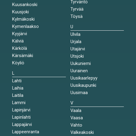
Tyrväntö
Kuusankoski
Tyrvää
Kuusjoki
Töysä
Kylmäkoski
Kymenlaakso
U
Kyyjärvi
Ulvila
Kälviä
Urjala
Kärkölä
Utajärvi
Kärsämäki
Utsjoki
Köyliö
Uukuniemi
Uurainen
L
Uusikaarlepyy
Lahti
Uusikaupunki
Laihia
Uusimaa
Laitila
Lammi
V
Lapinjärvi
Vaala
Lapinlahti
Vaasa
Lappajärvi
Vahto
Lappeenranta
Valkeakoski