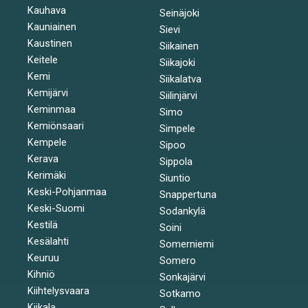
Kauhava
Seinäjoki
Kauniainen
Sievi
Kaustinen
Siikainen
Keitele
Siikajoki
Kemi
Siikalatva
Kemijärvi
Siilinjärvi
Keminmaa
Simo
Kemiönsaari
Simpele
Kempele
Sipoo
Kerava
Sippola
Kerimäki
Siuntio
Keski-Pohjanmaa
Snappertuna
Keski-Suomi
Sodankylä
Kestilä
Soini
Kesälahti
Somerniemi
Keuruu
Somero
Kihniö
Sonkajärvi
Kiihtelysvaara
Sotkamo
Kiikala