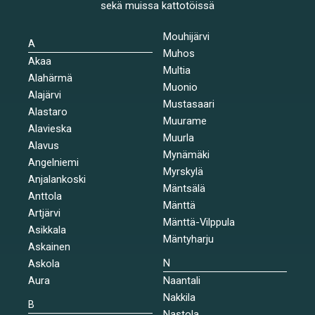
sekä muissa kattotöissä
Mouhijärvi
A
Muhos
Akaa
Multia
Alahärmä
Muonio
Alajärvi
Mustasaari
Alastaro
Muurame
Alavieska
Muurla
Alavus
Mynämäki
Angelniemi
Myrskylä
Anjalankoski
Mäntsälä
Anttola
Mänttä
Artjärvi
Mänttä-Vilppula
Asikkala
Mäntyharju
Askainen
N
Askola
Aura
Naantali
Nakkila
B
Nastola