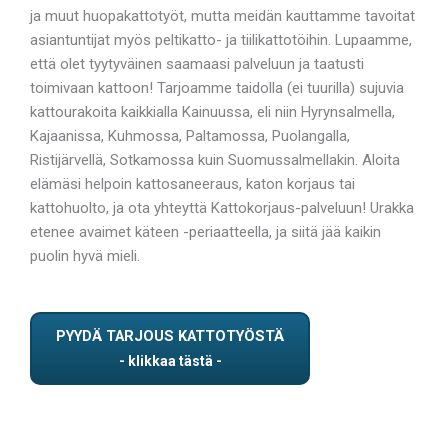
ja muut huopakattotyöt, mutta meidän kauttamme tavoitat
asiantuntijat myös peltikatto- ja tiilikattotöihin. Lupaamme,
että olet tyytyväinen saamaasi palveluun ja taatusti
toimivaan kattoon! Tarjoamme taidolla (ei tuurilla) sujuvia
kattourakoita kaikkialla Kainuussa, eli niin Hyrynsalmella,
Kajaanissa, Kuhmossa, Paltamossa, Puolangalla,
Ristijärvellä, Sotkamossa kuin Suomussalmellakin. Aloita
elämäsi helpoin kattosaneeraus, katon korjaus tai
kattohuolto, ja ota yhteyttä Kattokorjaus-palveluun! Urakka
etenee avaimet käteen -periaatteella, ja siitä jää kaikin
puolin hyvä mieli.
PYYDÄ TARJOUS KATTOTYÖSTÄ