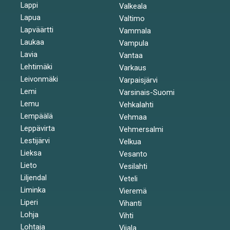
Lappi
Valkeala
Lapua
Valtimo
Lapväärtti
Vammala
Laukaa
Vampula
Lavia
Vantaa
Lehtimäki
Varkaus
Leivonmäki
Varpaisjärvi
Lemi
Varsinais-Suomi
Lemu
Vehkalahti
Lempäälä
Vehmaa
Leppävirta
Vehmersalmi
Lestijärvi
Velkua
Lieksa
Vesanto
Lieto
Vesilahti
Liljendal
Veteli
Liminka
Vieremä
Liperi
Vihanti
Lohja
Vihti
Lohtaja
Viiala