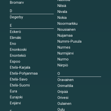
Bromarv
Nilsiä
D
Nivala
Degerby
Nokia
Noormarkku
E
Nousiainen
Eckerö
Nuijamaa
Elimäki
Nummi-Pusula
Eno
Nurmes
Enonkoski
Nurmijärvi
Enontekiö
Nurmo
Espoo
Närpiö
Etelä-Karjala
Etelä-Pohjanmaa
O
Etelä-Savo
Oravainen
Etelä-Suomi
Orimattila
Eura
Oripää
Eurajoki
Orivesi
Evijärvi
Oulainen
Oulu