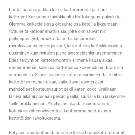
Luota laatuun, ja tilaa kaikki kattoremontit ja muut
kattotyöt Kainuussa taidokkaalta Kattokorjaus-palvelulta.
Olemme kaikenlaisissa olosuhteissa katoilla liikkumaan
tottuneita kattoammattilaisia, jolta onnistuvat niin
peltisepän työt, omakotitalon tai kesämökin
myrskyvaurioiden korjaukset, kerrostalon kattoikkunoiden
uusiminen kuin rivitalon pieneläinesteidenkin asentaminen.
Edes taloyhtiön kattoremonttiin ei mene kauaa aikaa,
etenemmehän kaikissa kattotöissä kokemuksen tuomalla
varmuudella. Siihen, kauanko katon uusimiseen tai muihin
kattotöihin menee aikaa, vaikuttavat esimerkiksi
mahdolliset kosteusvauriot sekä katon koko. Urakkaan
kuluva aika arvioidaan paikan päällä, samalla kun laskemme
töille urakkahinnan. Yksityisasiakasta muistutamme
kotitalousvähennyksestä ja kauttamme haettavasta
kattotöiden rahoituksesta.
Erityisen mestarillisesti teemme kaikki huopakattoremontit