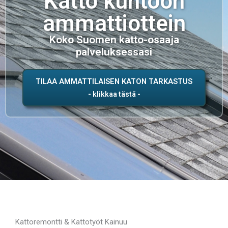
Katto kuntoon
ammattiottein
Koko Suomen katto-osaaja
palveluksessasi
TILAA AMMATTILAISEN KATON TARKASTUS
Kattoremontti & Kattotyöt Kainuu