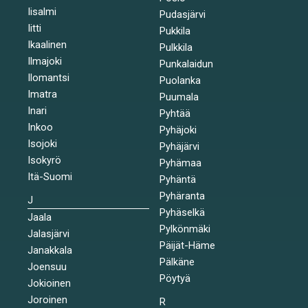
Iisalmi
Pudasjärvi
Iitti
Pukkila
Ikaalinen
Pulkkila
Ilmajoki
Punkalaidun
Ilomantsi
Puolanka
Imatra
Puumala
Inari
Pyhtää
Inkoo
Pyhäjoki
Isojoki
Pyhäjärvi
Isokyrö
Pyhämaa
Itä-Suomi
Pyhäntä
Pyhäranta
J
Pyhäselkä
Jaala
Pylkönmäki
Jalasjärvi
Päijät-Häme
Janakkala
Pälkäne
Joensuu
Pöytyä
Jokioinen
Joroinen
R