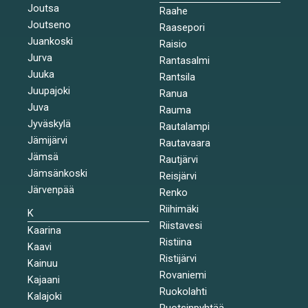
Joutsa
Raahe
Joutseno
Raasepori
Juankoski
Raisio
Jurva
Rantasalmi
Juuka
Rantsila
Juupajoki
Ranua
Juva
Rauma
Jyväskylä
Rautalampi
Jämijärvi
Rautavaara
Jämsä
Rautjärvi
Jämsänkoski
Reisjärvi
Järvenpää
Renko
Riihimäki
K
Riistavesi
Kaarina
Ristiina
Kaavi
Ristijärvi
Kainuu
Rovaniemi
Kajaani
Ruokolahti
Kalajoki
Ruotsinpyhtää