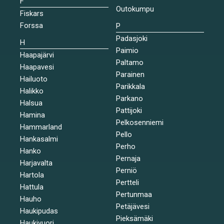
F
Outokumpu
Fiskars
Forssa
P
Padasjoki
H
Paimio
Haapajärvi
Paltamo
Haapavesi
Parainen
Hailuoto
Parikkala
Halikko
Parkano
Halsua
Pattijoki
Hamina
Pelkosenniemi
Hammarland
Pello
Hankasalmi
Perho
Hanko
Pernaja
Harjavalta
Perniö
Hartola
Pertteli
Hattula
Pertunmaa
Hauho
Petäjävesi
Haukipudas
Pieksämäki
Haukivuori