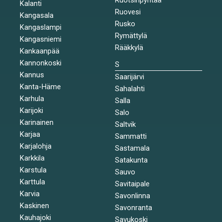
Kalanti
Ruovesi
Kangasala
Rusko
Kangaslampi
Rymättylä
Kangasniemi
Rääkkylä
Kankaanpää
Kannonkoski
S
Kannus
Saarijärvi
Kanta-Häme
Sahalahti
Karhula
Salla
Karijoki
Salo
Karinainen
Saltvik
Karjaa
Sammatti
Karjalohja
Sastamala
Karkkila
Satakunta
Karstula
Sauvo
Karttula
Savitaipale
Karvia
Savonlinna
Kaskinen
Savonranta
Kauhajoki
Savukoski