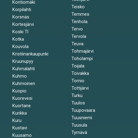
Kontiomäki
Teisko
Korpilahti
Temmes
Korsnäs
Tenhola
Kortesjärvi
Tervo
Koski Tl
Tervola
Kotka
Teuva
Kouvola
Tohmajärvi
Kristiinankaupunki
Toholampi
Kruunupyy
Toijala
Kuhmalahti
Toivakka
Kuhmo
Tornio
Kuhmoinen
Tottijärvi
Kuopio
Turku
Kuorevesi
Tuulos
Kuortane
Tuupovaara
Kurikka
Tuusniemi
Kuru
Tuusula
Kustavi
Tyrnävä
Kuusamo