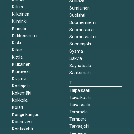
Sulkava
Kiikka
Sumiainen
Kiikoinen
Suolahti
Kiiminki
Suomenniemi
Kinnula
Suomusjärvi
Kirkkonummi
Suomussalmi
Kisko
Suonenjoki
Kitee
Sysmä
Kittilä
Säkylä
Kiukainen
Säynätsalo
Kiuruvesi
Sääksmäki
Kivijärvi
T
Kodisjoki
Taipalsaari
Kokemäki
Taivalkoski
Kokkola
Taivassalo
Kolari
Tammela
Konginkangas
Tampere
Konnevesi
Tarvasjoki
Kontiolahti
Teerijärvi