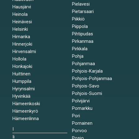
Pielavesi
Hausjärvi
Pietarsaari
Heinola
Piikkiö
Heinävesi
Piippola
Helsinki
Pihtipudas
Himanka
Pirkanmaa
Hinnerjoki
Pirkkala
Hirvensalmi
Pohja
Hollola
Pohjanmaa
Honkajoki
Pohjois-Karjala
Huittinen
Pohjois-Pohjanmaa
Humppila
Pohjois-Savo
Hyrynsalmi
Pohjois-Suomi
Hyvinkää
Polvijärvi
Hämeenkoski
Pomarkku
Hämeenkyrö
Pori
Hämeenlinna
Pornainen
I
Porvoo
Ii
Posio