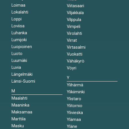
Loimaa
Viitasaari
Lokalahti
Viljakkala
Loppi
Vilppula
Loviisa
Vimpeli
Luhanka
Virolahti
Lumijoki
Virrat
Luopioinen
Virtasalmi
Luoto
Vuokatti
Luumäki
Vähäkyrö
Luvia
Vöyri
Längelmäki
Y
Länsi-Suomi
Ylihärmä
M
Ylikiiminki
Maalahti
Ylistaro
Maaninka
Ylitornio
Maksamaa
Ylivieska
Marttila
Ylämaa
Masku
Yläne