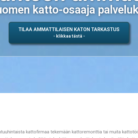
omen katto-osaaja palvelu
TILAA AMMATTILAISEN KATON TARKASTUS
ohtuuhintaista kattofirmaa tekemään kattoremonttia tai muita kattot