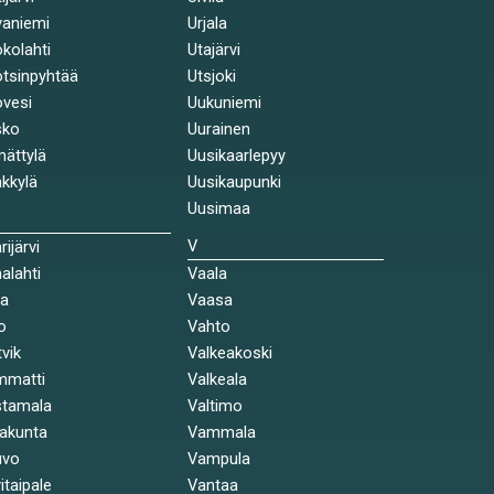
aniemi
Urjala
kolahti
Utajärvi
tsinpyhtää
Utsjoki
vesi
Uukuniemi
sko
Uurainen
ättylä
Uusikaarlepyy
kkylä
Uusikaupunki
Uusimaa
V
rijärvi
alahti
Vaala
la
Vaasa
o
Vahto
tvik
Valkeakoski
mmatti
Valkeala
stamala
Valtimo
akunta
Vammala
uvo
Vampula
itaipale
Vantaa