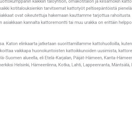
ottokumppanin kaikkiin taloyhtiön, omakotitalon ja kesämökin kattotöi
aikki kotitalouksienkin tarvitsemat kattotyöt peltisepäntöistä piene
iakkaat ovat oikeutettuja hakemaan kauttamme tarjottua rahoitusta. K
en asiakkaan kannalta kattoremontti tai muu urakka on erittäin helppo
ssa. Katon elinkaarta jatketaan suorittamillamme kattohuolloilla, ku
rkoittaa vaikkapa huonokuntoisten kattoikkunoiden uusimista, kattor
lä-Suomen alueella, eli Etelä-Karjalan, Päijät-Hämeen, Kanta-Häme
kiksi Helsinki, Hämeenlinna, Kotka, Lahti, Lappeenranta, Mäntsälä, R