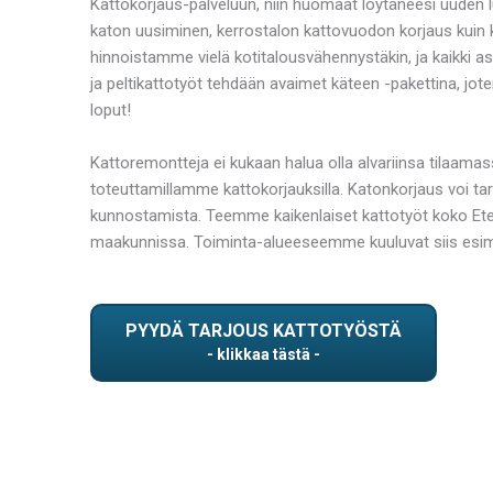
Kattokorjaus-palveluun, niin huomaat löytäneesi uuden lu
katon uusiminen, kerrostalon kattovuodon korjaus kuin k
hinnoistamme vielä kotitalousvähennystäkin, ja kaikki as
ja peltikattotyöt tehdään avaimet käteen -pakettina, jot
loput!
Kattoremontteja ei kukaan halua olla alvariinsa tilaama
toteuttamillamme kattokorjauksilla. Katonkorjaus voi ta
kunnostamista. Teemme kaikenlaiset kattotyöt koko Ete
maakunnissa. Toiminta-alueeseemme kuuluvat siis esimer
PYYDÄ TARJOUS KATTOTYÖSTÄ