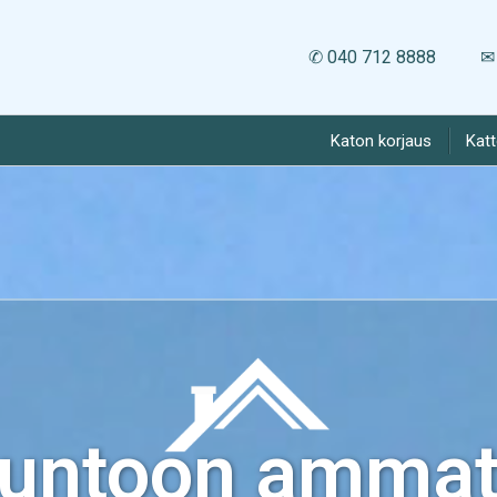
✆ 040 712 8888
✉ 
Katon korjaus
Kat
kuntoon ammatt