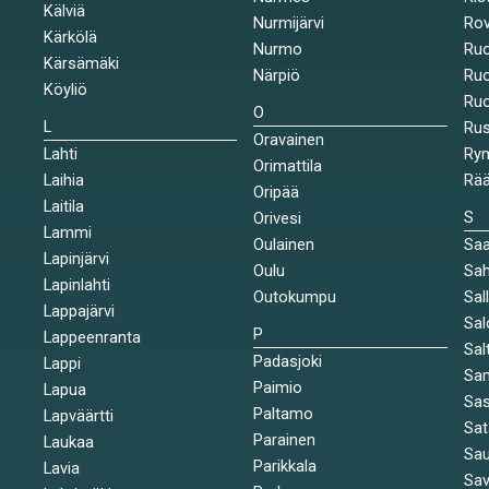
Kälviä
Nurmijärvi
Rov
Kärkölä
Nurmo
Ruo
Kärsämäki
Närpiö
Ruo
Köyliö
Ruo
O
L
Ru
Oravainen
Lahti
Rym
Orimattila
Laihia
Rää
Oripää
Laitila
S
Orivesi
Lammi
Oulainen
Saa
Lapinjärvi
Oulu
Sah
Lapinlahti
Outokumpu
Sal
Lappajärvi
Sal
P
Lappeenranta
Sal
Padasjoki
Lappi
Sa
Paimio
Lapua
Sa
Paltamo
Lapväärtti
Sat
Parainen
Laukaa
Sa
Parikkala
Lavia
Sav