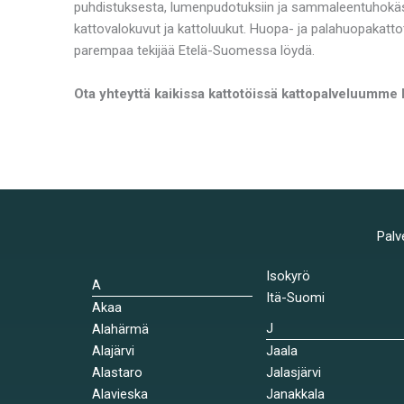
puhdistuksesta, lumenpudotuksiin ja sammaleentuhokäsi
kattovalokuvut ja kattoluukut. Huopa- ja palahuopakatto
parempaa tekijää Etelä-Suomessa löydä.
Ota yhteyttä kaikissa kattotöissä kattopalveluumme
Palv
Isokyrö
A
Itä-Suomi
Akaa
J
Alahärmä
Alajärvi
Jaala
Alastaro
Jalasjärvi
Alavieska
Janakkala