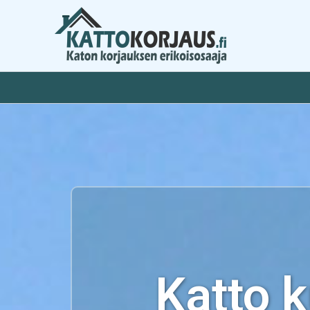
Siirry
sisältöön
Katto 