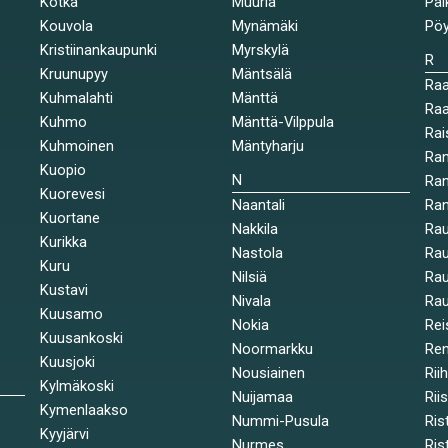
Kotka
Muurla
Päl
Kouvola
Mynämäki
Pöy
Kristiinankaupunki
Myrskylä
R
Kruunupyy
Mäntsälä
Ra
Kuhmalahti
Mänttä
Raa
Kuhmo
Mänttä-Vilppula
Rai
Kuhmoinen
Mäntyharju
Ran
Kuopio
N
Ran
Kuorevesi
Naantali
Ra
Kuortane
Nakkila
Ra
Kurikka
Nastola
Rau
Kuru
Nilsiä
Rau
Kustavi
Nivala
Rau
Kuusamo
Nokia
Rei
Kuusankoski
Noormarkku
Re
Kuusjoki
Nousiainen
Rii
Kylmäkoski
Nuijamaa
Rii
Kymenlaakso
Nummi-Pusula
Ris
Kyyjärvi
Nurmes
Rist