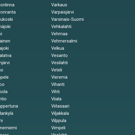
onlinna
Varkaus
onranta
Varpaisjärvi
ukoski
Varsinais-Suomi
näjoki
Vehkalahti
vi
Vehmaa
kainen
Vehmersalmi
kajoki
Velkua
kalatva
Vesanto
injärvi
Vesilahti
mo
Veteli
pele
Vieremä
oo
Vihanti
pola
Vihti
ntio
Viiala
ppertuna
Viitasaari
ankylä
Viljakkala
ni
Vilppula
merniemi
Vimpeli