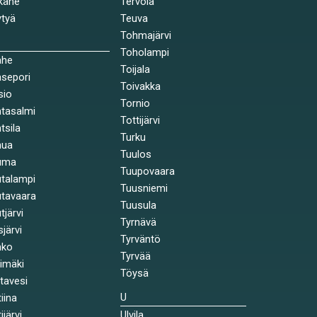
käne
Tervola
tyä
Teuva
Tohmajärvi
Toholampi
ahe
Toijala
sepori
Toivakka
sio
Tornio
tasalmi
Tottijärvi
tsila
Turku
nua
Tuulos
uma
Tuupovaara
talampi
Tuusniemi
tavaara
Tuusula
tjärvi
Tyrnävä
sjärvi
Tyrväntö
nko
Tyrvää
himäki
Töysä
stavesi
U
tiina
ijärvi
Ulvila