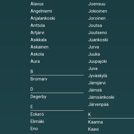
Alavus
Joensuu
Angelniemi
Jokioinen
Anjalankoski
Joroinen
Anttola
Joutsa
Artjärvi
Joutseno
Asikkala
Juankoski
Askainen
Jurva
Askola
Juuka
Aura
Juupajoki
Juva
B
Jyväskylä
Bromarv
Jämijärvi
D
Jämsä
Degerby
Jämsänkoski
Järvenpää
E
Eckerö
K
Elimäki
Kaarina
Eno
Kaavi