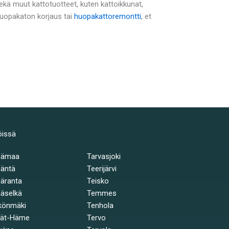
ä muut kattotuotteet, kuten kattoikkunat,
 huopakaton korjaus tai
huopakattoremontti
, et
öissä
hämaa
Tarvasjoki
äntä
Teerijärvi
äranta
Teisko
äselkä
Temmes
könmäki
Tenhola
jät-Häme
Tervo