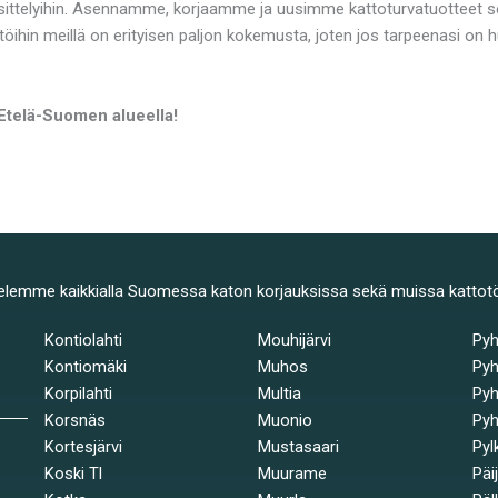
ttelyihin. Asennamme, korjaamme ja uusimme kattoturvatuotteet sek
töihin meillä on erityisen paljon kokemusta, joten jos tarpeenasi on
 Etelä-Suomen alueella!
elemme kaikkialla Suomessa katon korjauksissa sekä muissa kattot
Kontiolahti
Mouhijärvi
Py
Kontiomäki
Muhos
Pyh
Korpilahti
Multia
Pyh
Korsnäs
Muonio
Pyh
Kortesjärvi
Mustasaari
Pyl
Koski Tl
Muurame
Päi