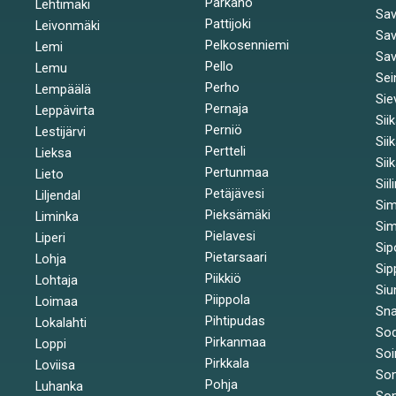
Parkano
Lehtimäki
Sav
Pattijoki
Leivonmäki
Sav
Pelkosenniemi
Lemi
Sav
Pello
Lemu
Sei
Perho
Lempäälä
Sie
Pernaja
Leppävirta
Sii
Perniö
Lestijärvi
Sii
Pertteli
Lieksa
Sii
Pertunmaa
Lieto
Siil
Petäjävesi
Liljendal
Si
Pieksämäki
Liminka
Sim
Pielavesi
Liperi
Sip
Pietarsaari
Lohja
Sip
Piikkiö
Lohtaja
Siu
Piippola
Loimaa
Sna
Pihtipudas
Lokalahti
Sod
Pirkanmaa
Loppi
Soi
Pirkkala
Loviisa
So
Pohja
Luhanka