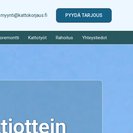
myynti@kattokorjaus.fi
PYYDÄ TARJOUS
toremontti
Kattotyöt
Rahoitus
Yhteystiedot
iottein