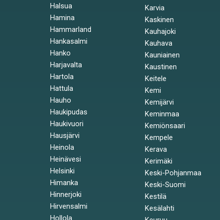
Halsua
Karvia
Hamina
Kaskinen
Hammarland
Kauhajoki
Hankasalmi
Kauhava
Hanko
Kauniainen
Harjavalta
Kaustinen
Hartola
Keitele
Hattula
Kemi
Hauho
Kemijärvi
Haukipudas
Keminmaa
Haukivuori
Kemiönsaari
Hausjärvi
Kempele
Heinola
Kerava
Heinävesi
Kerimäki
Helsinki
Keski-Pohjanmaa
Himanka
Keski-Suomi
Hinnerjoki
Kestilä
Hirvensalmi
Kesälahti
Hollola