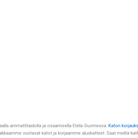
aalla ammattitaidolla ja osaamisella Etelä-Suomessa.
Katon korjauk
Paikkaamme vuotavat katot ja korjaamme aluskatteet. Saat meiltä kat