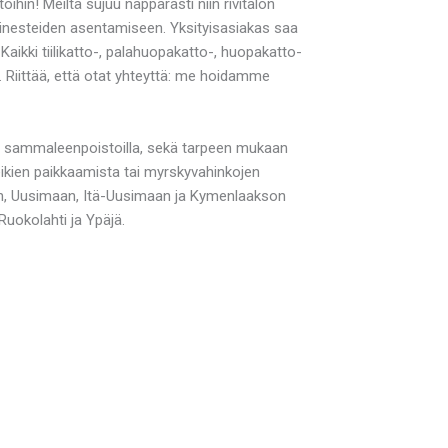
hin! Meiltä sujuu näppärästi niin rivitalon
läinesteiden asentamiseen. Yksityisasiakas saa
aikki tiilikatto-, palahuopakatto-, huopakatto-
. Riittää, että otat yhteyttä: me hoidamme
ten sammaleenpoistoilla, sekä tarpeen mukaan
eikien paikkaamista tai myrskyvahinkojen
en, Uusimaan, Itä-Uusimaan ja Kymenlaakson
uokolahti ja Ypäjä.