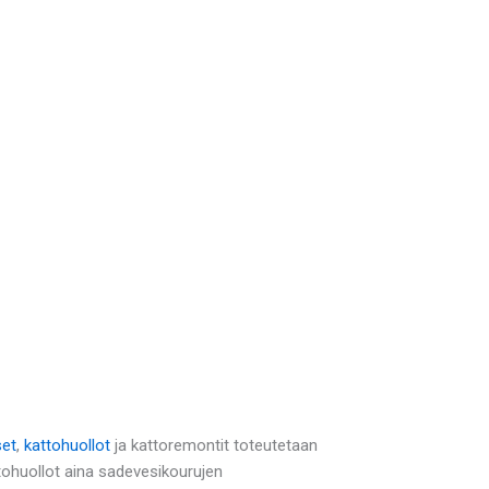
set
,
kattohuollot
ja kattoremontit toteutetaan
tohuollot aina sadevesikourujen