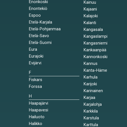
Enonkoski
Kainuu
Enontekiö
Kajaani
Espoo
Kalajoki
Etelä-Karjala
Kalanti
Etelä-Pohjanmaa
Kangasala
Etelä-Savo
Kangaslampi
Etelä-Suomi
Kangasniemi
Eura
Kankaanpää
Eurajoki
Kannonkoski
Evijärvi
Kannus
Kanta-Häme
F
Karhula
Fiskars
Karijoki
Forssa
Karinainen
H
Karjaa
Haapajärvi
Karjalohja
Haapavesi
Karkkila
Hailuoto
Karstula
Halikko
Karttula