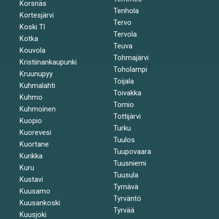
Korsnäs
Tenhola
Kortesjärvi
Tervo
Koski Tl
Tervola
Kotka
Teuva
Kouvola
Tohmajärvi
Kristiinankaupunki
Toholampi
Kruunupyy
Toijala
Kuhmalahti
Toivakka
Kuhmo
Tornio
Kuhmoinen
Tottijärvi
Kuopio
Turku
Kuorevesi
Tuulos
Kuortane
Tuupovaara
Kurikka
Tuusniemi
Kuru
Tuusula
Kustavi
Tyrnävä
Kuusamo
Tyrväntö
Kuusankoski
Tyrvää
Kuusjoki