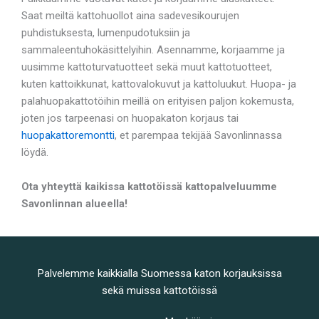
Saat meiltä kattohuollot aina sadevesikourujen
puhdistuksesta, lumenpudotuksiin ja
sammaleentuhokäsittelyihin. Asennamme, korjaamme ja
uusimme kattoturvatuotteet sekä muut kattotuotteet,
kuten kattoikkunat, kattovalokuvut ja kattoluukut. Huopa- ja
palahuopakattotöihin meillä on erityisen paljon kokemusta,
joten jos tarpeenasi on huopakaton korjaus tai
huopakattoremontti
, et parempaa tekijää Savonlinnassa
löydä.
Ota yhteyttä kaikissa kattotöissä kattopalveluumme
Savonlinnan alueella!
Palvelemme kaikkialla Suomessa katon korjauksissa
sekä muissa kattotöissä