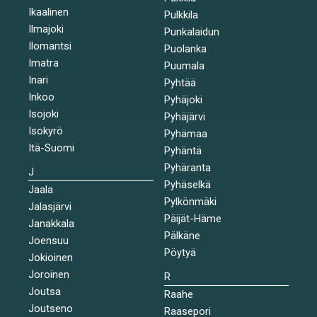
Ikaalinen
Pulkkila
Ilmajoki
Punkalaidun
Ilomantsi
Puolanka
Imatra
Puumala
Inari
Pyhtää
Inkoo
Pyhäjoki
Isojoki
Pyhäjärvi
Isokyrö
Pyhämaa
Itä-Suomi
Pyhäntä
Pyhäranta
J
Pyhäselkä
Jaala
Pylkönmäki
Jalasjärvi
Päijät-Häme
Janakkala
Pälkäne
Joensuu
Pöytyä
Jokioinen
Joroinen
R
Joutsa
Raahe
Joutseno
Raasepori