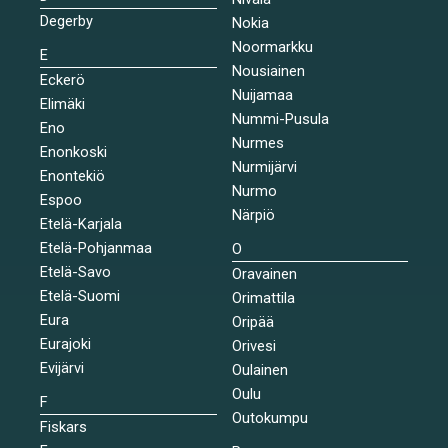
Degerby
Nokia
Noormarkku
E
Nousiainen
Eckerö
Nuijamaa
Elimäki
Nummi-Pusula
Eno
Nurmes
Enonkoski
Nurmijärvi
Enontekiö
Nurmo
Espoo
Närpiö
Etelä-Karjala
Etelä-Pohjanmaa
O
Etelä-Savo
Oravainen
Etelä-Suomi
Orimattila
Eura
Oripää
Eurajoki
Orivesi
Evijärvi
Oulainen
Oulu
F
Outokumpu
Fiskars