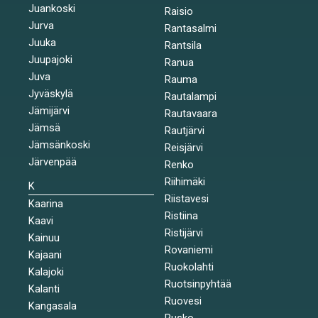
Juankoski
Raisio
Jurva
Rantasalmi
Juuka
Rantsila
Juupajoki
Ranua
Juva
Rauma
Jyväskylä
Rautalampi
Jämijärvi
Rautavaara
Jämsä
Rautjärvi
Jämsänkoski
Reisjärvi
Järvenpää
Renko
Riihimäki
K
Riistavesi
Kaarina
Ristiina
Kaavi
Ristijärvi
Kainuu
Rovaniemi
Kajaani
Ruokolahti
Kalajoki
Ruotsinpyhtää
Kalanti
Ruovesi
Kangasala
Rusko