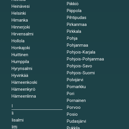
Piikkiö
Heinävesi
Piippola
Helsinki
Pihtipudas
Himanka
Pirkanmaa
Hinnerjoki
Pirkkala
Hirvensalmi
Pohja
Hollola
Pohjanmaa
Honkajoki
Pohjois-Karjala
Huittinen
Pohjois-Pohjanmaa
Humppila
Pohjois-Savo
Hyrynsalmi
Pohjois-Suomi
Hyvinkää
Polvijärvi
Hämeenkoski
Pomarkku
Hämeenkyrö
Pori
Hämeenlinna
Pornainen
I
Porvoo
Ii
Posio
Iisalmi
Pudasjärvi
Iitti
Pukkila