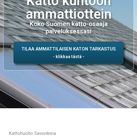
Katto kuntoon
ammattiottein
Koko Suomen katto-osaaja
palveluksessasi
TILAA AMMATTILAISEN KATON TARKASTUS
Kattohuolto Savonlinna