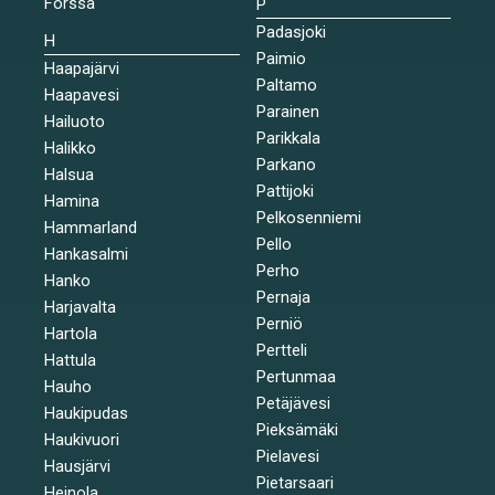
Forssa
P
Padasjoki
H
Paimio
Haapajärvi
Paltamo
Haapavesi
Parainen
Hailuoto
Parikkala
Halikko
Parkano
Halsua
Pattijoki
Hamina
Pelkosenniemi
Hammarland
Pello
Hankasalmi
Perho
Hanko
Pernaja
Harjavalta
Perniö
Hartola
Pertteli
Hattula
Pertunmaa
Hauho
Petäjävesi
Haukipudas
Pieksämäki
Haukivuori
Pielavesi
Hausjärvi
Pietarsaari
Heinola