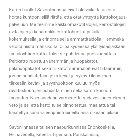
Katon huollot Savonlinnassa eivät ole vaikeita asioita
hoitaa kuntoon, sillä riittää, että otat yhteyttä Kattokorjaus-
palveluun. Me teemme kaikki omakotitalojen, kerrostalojen,
rivitalojen ja kesämökkien kattohuollot pitkällä
kokemuksella ja erinomaisella ammattitaidolla – emmekä
veloita niistä mansikoita. Olipa kyseessä yksityisasiakkaan
tai taloyhtiön katto, tulee se puhdistaa puolivuosittain.
Peltikatto ruostuu vähemmän ja huopakatot,
palahuopakatot sekä tiilikatot sammaloituvat hitaammin,
jos ne puhdistetaan joka kevät ja syksy. Olennaisen
tärkeään kevät- ja syyshuoltoon kuuluu myös
räystäskourujen puhdistaminen sekä katon kunnon
tarkastus. Näin saadaan varmistettu sadevesijärjestelmän
veto ja se, että katto tulee pinnoitettua, maalattua tai
käsiteltyä sammaleenpoistoaineilla aina oikeaan aikaan.
Savonlinnassa tai sen naapurikunnissa Enonkoskella,
Heinävedellä, Kiteellä, Liperissä, Parikkalassa,