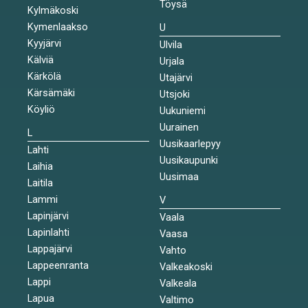
Töysä
Kylmäkoski
Kymenlaakso
U
Kyyjärvi
Ulvila
Kälviä
Urjala
Kärkölä
Utajärvi
Kärsämäki
Utsjoki
Köyliö
Uukuniemi
Uurainen
L
Uusikaarlepyy
Lahti
Uusikaupunki
Laihia
Uusimaa
Laitila
Lammi
V
Lapinjärvi
Vaala
Lapinlahti
Vaasa
Lappajärvi
Vahto
Lappeenranta
Valkeakoski
Lappi
Valkeala
Lapua
Valtimo