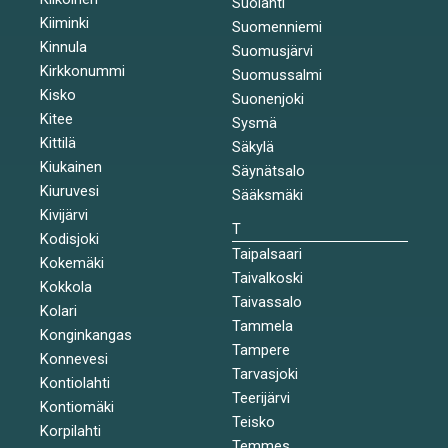
Suolahti
Kiiminki
Suomenniemi
Kinnula
Suomusjärvi
Kirkkonummi
Suomussalmi
Kisko
Suonenjoki
Kitee
Sysmä
Kittilä
Säkylä
Kiukainen
Säynätsalo
Kiuruvesi
Sääksmäki
Kivijärvi
T
Kodisjoki
Taipalsaari
Kokemäki
Taivalkoski
Kokkola
Taivassalo
Kolari
Tammela
Konginkangas
Tampere
Konnevesi
Tarvasjoki
Kontiolahti
Teerijärvi
Kontiomäki
Teisko
Korpilahti
Temmes