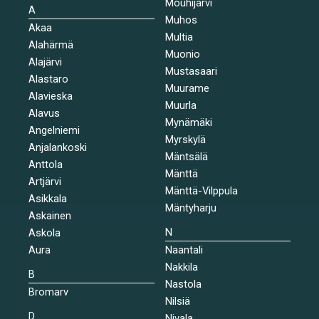
Mouhijärvi
A
Muhos
Akaa
Multia
Alahärmä
Muonio
Alajärvi
Mustasaari
Alastaro
Muurame
Alavieska
Muurla
Alavus
Mynämäki
Angelniemi
Myrskylä
Anjalankoski
Mäntsälä
Anttola
Mänttä
Artjärvi
Mänttä-Vilppula
Asikkala
Mäntyharju
Askainen
N
Askola
Aura
Naantali
Nakkila
B
Nastola
Bromarv
Nilsiä
D
Nivala