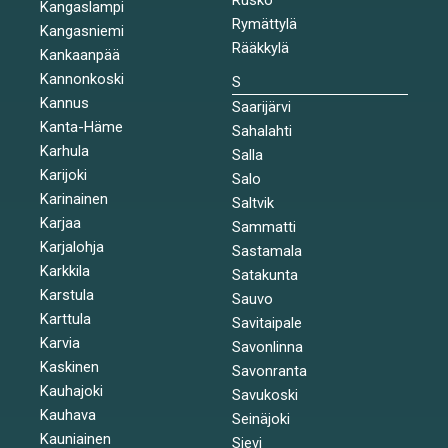
Kangaslampi
Rymättylä
Kangasniemi
Rääkkylä
Kankaanpää
Kannonkoski
S
Kannus
Saarijärvi
Kanta-Häme
Sahalahti
Karhula
Salla
Karijoki
Salo
Karinainen
Saltvik
Karjaa
Sammatti
Karjalohja
Sastamala
Karkkila
Satakunta
Karstula
Sauvo
Karttula
Savitaipale
Karvia
Savonlinna
Kaskinen
Savonranta
Kauhajoki
Savukoski
Kauhava
Seinäjoki
Kauniainen
Sievi