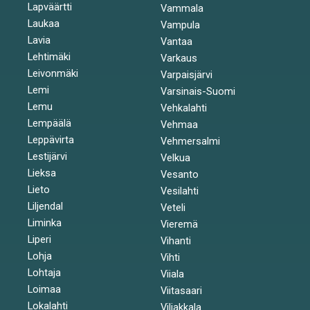
Lapväärtti
Vammala
Laukaa
Vampula
Lavia
Vantaa
Lehtimäki
Varkaus
Leivonmäki
Varpaisjärvi
Lemi
Varsinais-Suomi
Lemu
Vehkalahti
Lempäälä
Vehmaa
Leppävirta
Vehmersalmi
Lestijärvi
Velkua
Lieksa
Vesanto
Lieto
Vesilahti
Liljendal
Veteli
Liminka
Vieremä
Liperi
Vihanti
Lohja
Vihti
Lohtaja
Viiala
Loimaa
Viitasaari
Lokalahti
Viljakkala