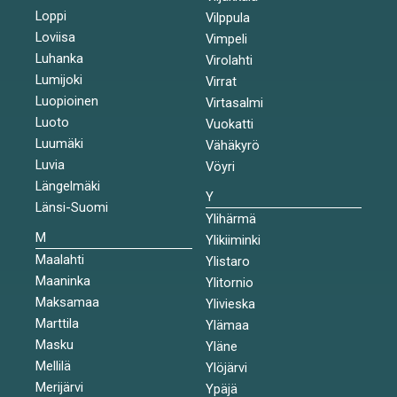
Loppi
Vilppula
Loviisa
Vimpeli
Luhanka
Virolahti
Lumijoki
Virrat
Luopioinen
Virtasalmi
Luoto
Vuokatti
Luumäki
Vähäkyrö
Luvia
Vöyri
Längelmäki
Y
Länsi-Suomi
Ylihärmä
M
Ylikiiminki
Maalahti
Ylistaro
Maaninka
Ylitornio
Maksamaa
Ylivieska
Marttila
Ylämaa
Masku
Yläne
Mellilä
Ylöjärvi
Merijärvi
Ypäjä