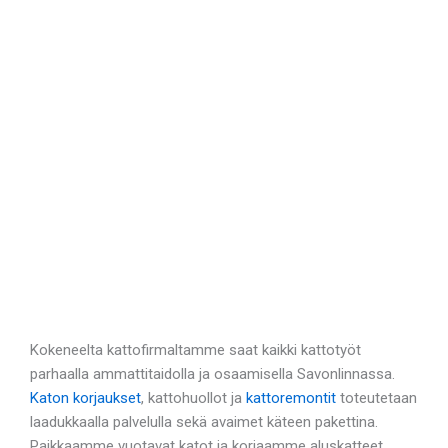
Kokeneelta kattofirmaltamme saat kaikki kattotyöt
parhaalla ammattitaidolla ja osaamisella Savonlinnassa.
Katon korjaukset
, kattohuollot ja
kattoremontit
toteutetaan
laadukkaalla palvelulla sekä avaimet käteen pakettina.
Paikkaamme vuotavat katot ja korjaamme aluskatteet.