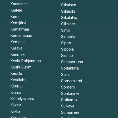
Kaustinen
Siikainen
Keitele
Siikajoki
Kemi
Siikalatva
Kemijärvi
Siilinjärvi
Keminmaa
Simo
Kemiönsaari
Simpele
Kempele
Sipoo
Kerava
Sippola
Kerimäki
Siuntio
Keski-Pohjanmaa
Snappertuna
Keski-Suomi
Sodankylä
Kestilä
Soini
Kesälahti
Somerniemi
Keuruu
Somero
Kihniö
Sonkajärvi
Kiihtelysvaara
Sotkamo
Kiikala
Sulkava
Kiikka
Sumiainen
Kiikoinen