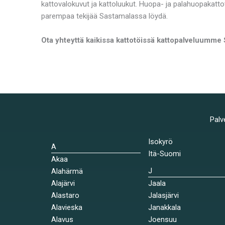
kattovalokuvut ja kattoluukut. Huopa- ja palahuopakatto
parempaa tekijää Sastamalassa löydä.
Ota yhteyttä kaikissa kattotöissä kattopalveluumme 
Palv
Isokyrö
A
Itä-Suomi
Akaa
J
Alahärmä
Alajärvi
Jaala
Alastaro
Jalasjärvi
Alavieska
Janakkala
Alavus
Joensuu