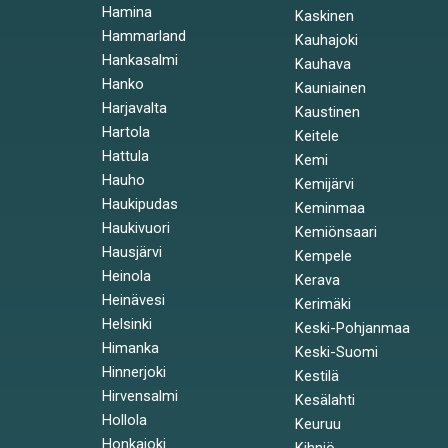
Hamina
Kaskinen
Hammarland
Kauhajoki
Hankasalmi
Kauhava
Hanko
Kauniainen
Harjavalta
Kaustinen
Hartola
Keitele
Hattula
Kemi
Hauho
Kemijärvi
Haukipudas
Keminmaa
Haukivuori
Kemiönsaari
Hausjärvi
Kempele
Heinola
Kerava
Heinävesi
Kerimäki
Helsinki
Keski-Pohjanmaa
Himanka
Keski-Suomi
Hinnerjoki
Kestilä
Hirvensalmi
Kesälahti
Hollola
Keuruu
Honkajoki