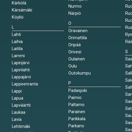
Kärkölä
Nurmo
Ruo
Kärsämäki
Närpiö
Ruo
Köyliö
Ruo
O
L
Ru
Oravainen
Lahti
Rym
Orimattila
Laihia
Rää
Oripää
Laitila
S
Orivesi
Lammi
Oulainen
Saa
Lapinjärvi
Oulu
Sah
Lapinlahti
Outokumpu
Sal
Lappajärvi
Sal
P
Lappeenranta
Sal
Padasjoki
Lappi
Sa
Paimio
Lapua
Sa
Paltamo
Lapväärtti
Sat
Parainen
Laukaa
Sa
Parikkala
Lavia
Sav
Parkano
Lehtimäki
Sav