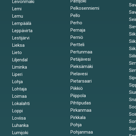
Pattijoki
Leivonmäki
Sav
Pelkosenniemi
Lemi
Sav
Pello
Lemu
Sei
Perho
Lempäälä
Sie
Pernaja
Leppävirta
Sii
Perniö
Lestijärvi
Sii
Pertteli
Lieksa
Sii
Pertunmaa
Lieto
Siil
Petäjävesi
Liljendal
Si
Pieksämäki
Liminka
Sim
Pielavesi
Liperi
Sip
Pietarsaari
Lohja
Sip
Piikkiö
Lohtaja
Siu
Piippola
Loimaa
Sna
Pihtipudas
Lokalahti
Sod
Pirkanmaa
Loppi
Soi
Pirkkala
Loviisa
So
Pohja
Luhanka
So
Pohjanmaa
Lumijoki