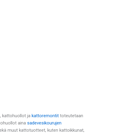
, kattohuollot ja
kattoremontit
toteutetaan
tohuollot aina
sadevesikourujen
ä muut kattotuotteet, kuten kattoikkunat,