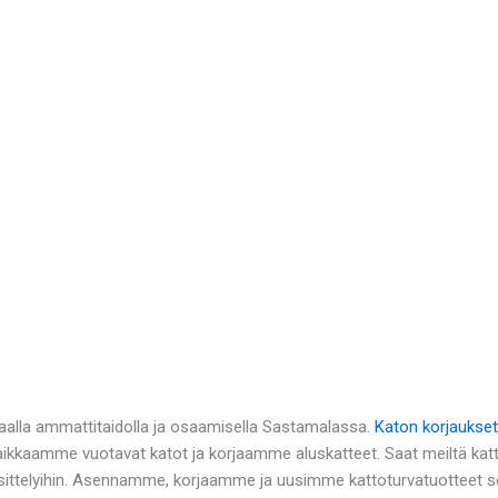
aalla ammattitaidolla ja osaamisella Sastamalassa.
Katon korjaukset
Paikkaamme vuotavat katot ja korjaamme aluskatteet. Saat meiltä kat
ittelyihin. Asennamme, korjaamme ja uusimme kattoturvatuotteet sek