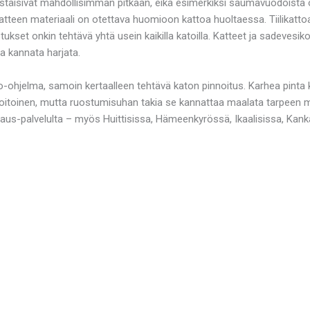
estäisivät mahdollisimman pitkään, eikä esimerkiksi saumavuodoista oli
tteen materiaali on otettava huomioon kattoa huoltaessa. Tiilikattoa
istukset onkin tehtävä yhtä usein kaikilla katoilla. Katteet ja sadeves
a kannata harjata.
o-ohjelma, samoin kertaalleen tehtävä katon pinnoitus. Karhea pinta
pohoitoinen, mutta ruostumisuhan takia se kannattaa maalata tarpeen 
jaus-palvelulta – myös Huittisissa, Hämeenkyrössä, Ikaalisissa, Kank