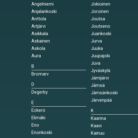
Angelniemi
Jokioinen
Anjalankoski
Joroinen
Anttola
Joutsa
Artjärvi
Joutseno
Asikkala
Juankoski
Askainen
Jurva
Askola
Juuka
Aura
Juupajoki
Juva
B
Jyväskylä
Bromarv
Jämijärvi
D
Jämsä
Degerby
Jämsänkoski
Järvenpää
E
Eckerö
K
Elimäki
Kaarina
Eno
Kaavi
Enonkoski
Kainuu