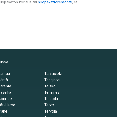
 huopakaton korjaus tai
huopakattoremontti
, et
öissä
hämaa
Tarvasjoki
äntä
Teerijärvi
äranta
Teisko
äselkä
Temmes
könmäki
Tenhola
jät-Häme
Tervo
käne
Tervola