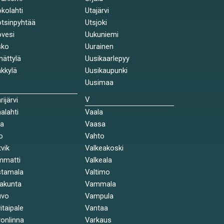
kolahti
Utajärvi
tsinpyhtää
Utsjoki
vesi
Uukuniemi
sko
Uurainen
ättylä
Uusikaarlepyy
kkylä
Uusikaupunki
Uusimaa
V
rijärvi
alahti
Vaala
la
Vaasa
o
Vahto
tvik
Valkeakoski
mmatti
Valkeala
stamala
Valtimo
akunta
Vammala
uvo
Vampula
itaipale
Vantaa
onlinna
Varkaus