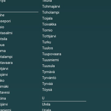
tyä
Teuva
Tohmajärvi
Toholampi
ahe
Toijala
sepori
Toivakka
sio
Tornio
tasalmi
Tottijärvi
tsila
Turku
nua
Tuulos
uma
Tuupovaara
talampi
Tuusniemi
tavaara
Tuusula
tjärvi
Tyrnävä
sjärvi
Tyrväntö
nko
Tyrvää
himäki
Töysä
stavesi
U
tiina
ijärvi
Ulvila
aniemi
Urjala