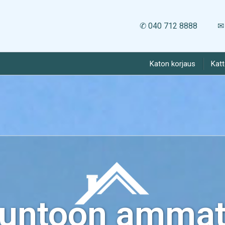
✆ 040 712 8888
✉ 
Katon korjaus
Kat
kuntoon ammatt