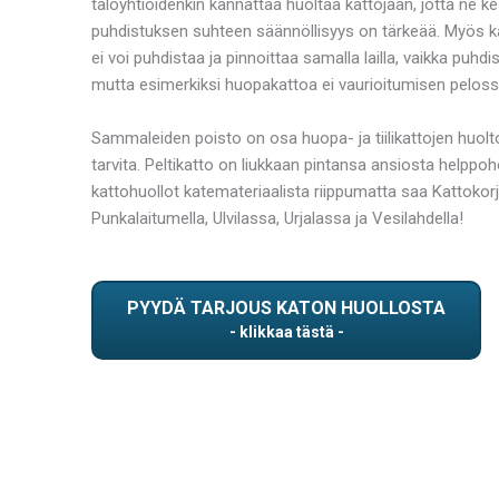
taloyhtiöidenkin kannattaa huoltaa kattojaan, jotta ne k
puhdistuksen suhteen säännöllisyys on tärkeää. Myös ka
ei voi puhdistaa ja pinnoittaa samalla lailla, vaikka puhd
mutta esimerkiksi huopakattoa ei vaurioitumisen peloss
Sammaleiden poisto on osa huopa- ja tiilikattojen huolt
tarvita. Peltikatto on liukkaan pintansa ansiosta help
kattohuollot katemateriaalista riippumatta saa Kattokor
Punkalaitumella, Ulvilassa, Urjalassa ja Vesilahdella!
PYYDÄ TARJOUS KATON HUOLLOSTA