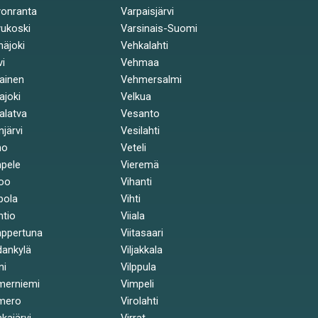
onranta
Varpaisjärvi
ukoski
Varsinais-Suomi
näjoki
Vehkalahti
vi
Vehmaa
kainen
Vehmersalmi
kajoki
Velkua
kalatva
Vesanto
injärvi
Vesilahti
mo
Veteli
pele
Vieremä
oo
Vihanti
pola
Vihti
ntio
Viiala
ppertuna
Viitasaari
ankylä
Viljakkala
ni
Vilppula
merniemi
Vimpeli
mero
Virolahti