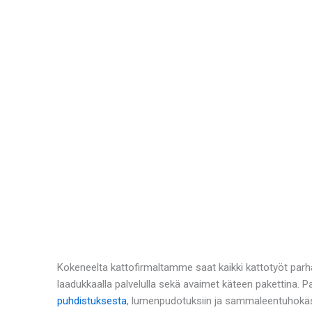
Kokeneelta kattofirmaltamme saat kaikki kattotyöt parh
laadukkaalla palvelulla sekä avaimet käteen pakettina. 
puhdistuksesta
, lumenpudotuksiin ja sammaleentuhokäs