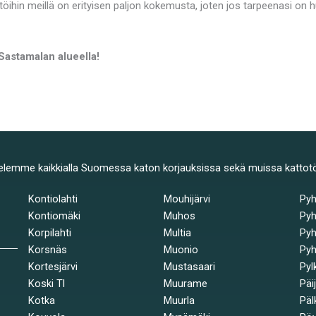
töihin meillä on erityisen paljon kokemusta, joten jos tarpeenasi on
Sastamalan alueella!
elemme kaikkialla Suomessa katon korjauksissa sekä muissa kattot
Kontiolahti
Mouhijärvi
Py
Kontiomäki
Muhos
Pyh
Korpilahti
Multia
Pyh
Korsnäs
Muonio
Pyh
Kortesjärvi
Mustasaari
Pyl
Koski Tl
Muurame
Päi
Kotka
Muurla
Päl