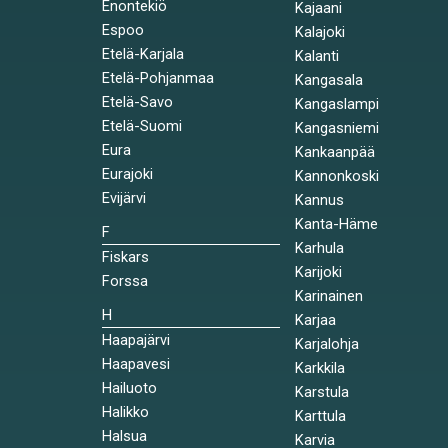
Enontekiö
Kajaani
Espoo
Kalajoki
Etelä-Karjala
Kalanti
Etelä-Pohjanmaa
Kangasala
Etelä-Savo
Kangaslampi
Etelä-Suomi
Kangasniemi
Eura
Kankaanpää
Eurajoki
Kannonkoski
Evijärvi
Kannus
Kanta-Häme
F
Karhula
Fiskars
Karijoki
Forssa
Karinainen
H
Karjaa
Haapajärvi
Karjalohja
Haapavesi
Karkkila
Hailuoto
Karstula
Halikko
Karttula
Halsua
Karvia