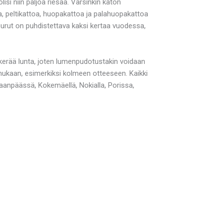
si niin paljoa riesaa. Varsinkin katon
, peltikattoa, huopakattoa ja palahuopakattoa
ikourut on puhdistettava kaksi kertaa vuodessa,
 kerää lunta, joten lumenpudotustakin voidaan
mukaan, esimerkiksi kolmeen otteeseen. Kaikki
aanpäässä, Kokemäellä, Nokialla, Porissa,