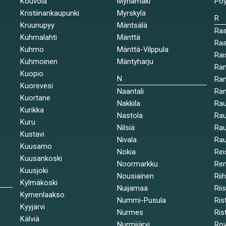
Kouvola
Mynämäki
Pöy
Kristiinankaupunki
Myrskylä
R
Kruunupyy
Mäntsälä
Ra
Kuhmalahti
Mänttä
Raa
Kuhmo
Mänttä-Vilppula
Rai
Kuhmoinen
Mäntyharju
Ran
Kuopio
N
Ran
Kuorevesi
Naantali
Ra
Kuortane
Nakkila
Ra
Kurikka
Nastola
Rau
Kuru
Nilsiä
Rau
Kustavi
Nivala
Rau
Kuusamo
Nokia
Rei
Kuusankoski
Noormarkku
Re
Kuusjoki
Nousiainen
Rii
Kylmäkoski
Nuijamaa
Rii
Kymenlaakso
Nummi-Pusula
Ris
Kyyjärvi
Nurmes
Rist
Kälviä
Nurmijärvi
Rov