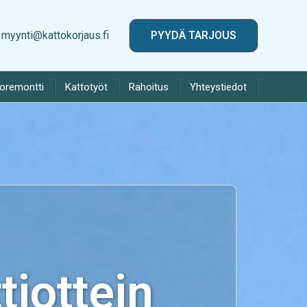
myynti@kattokorjaus.fi
PYYDÄ TARJOUS
toremontti
Kattotyöt
Rahoitus
Yhteystiedot
iottein