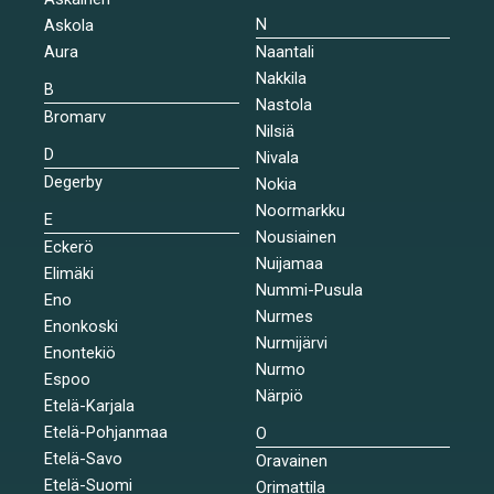
N
Askola
Aura
Naantali
Nakkila
B
Nastola
Bromarv
Nilsiä
D
Nivala
Degerby
Nokia
Noormarkku
E
Nousiainen
Eckerö
Nuijamaa
Elimäki
Nummi-Pusula
Eno
Nurmes
Enonkoski
Nurmijärvi
Enontekiö
Nurmo
Espoo
Närpiö
Etelä-Karjala
Etelä-Pohjanmaa
O
Etelä-Savo
Oravainen
Etelä-Suomi
Orimattila