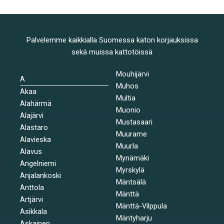
Palvelemme kaikkialla Suomessa katon korjauksissa
sekä muissa kattotöissä
Mouhijärvi
A
Muhos
Akaa
Multia
Alahärmä
Muonio
Alajärvi
Mustasaari
Alastaro
Muurame
Alavieska
Muurla
Alavus
Mynämäki
Angelniemi
Myrskylä
Anjalankoski
Mäntsälä
Anttola
Mänttä
Artjärvi
Mänttä-Vilppula
Asikkala
Mäntyharju
Askainen