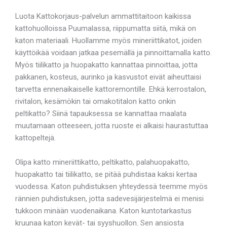
Luota Kattokorjaus-palvelun ammattitaitoon kaikissa
kattohuolloissa Puumalassa, riippumatta siitä, mikä on
katon materiaali. Huollamme myös mineriittikatot, joiden
käyttöikää voidaan jatkaa pesemällä ja pinnoittamalla katto.
Myös tiilikatto ja huopakatto kannattaa pinnoittaa, jotta
pakkanen, kosteus, aurinko ja kasvustot eivät aiheuttaisi
tarvetta ennenaikaiselle kattoremontille. Ehkä kerrostalon,
rivitalon, kesämökin tai omakotitalon katto onkin
peltikatto? Siinä tapauksessa se kannattaa maalata
muutamaan otteeseen, jotta ruoste ei alkaisi haurastuttaa
kattopeltejä.
Olipa katto mineriittikatto, peltikatto, palahuopakatto,
huopakatto tai tiilikatto, se pitää puhdistaa kaksi kertaa
vuodessa. Katon puhdistuksen yhteydessä teemme myös
rännien puhdistuksen, jotta sadevesijärjestelmä ei menisi
tukkoon minään vuodenaikana. Katon kuntotarkastus
kruunaa katon kevät- tai syyshuollon. Sen ansiosta