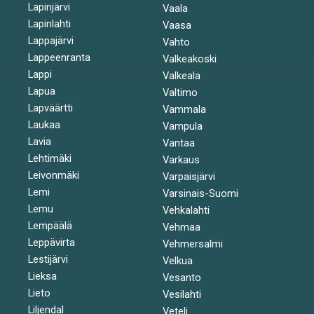
Lapinjärvi
Vaala
Lapinlahti
Vaasa
Lappajärvi
Vahto
Lappeenranta
Valkeakoski
Lappi
Valkeala
Lapua
Valtimo
Lapväärtti
Vammala
Laukaa
Vampula
Lavia
Vantaa
Lehtimäki
Varkaus
Leivonmäki
Varpaisjärvi
Lemi
Varsinais-Suomi
Lemu
Vehkalahti
Lempäälä
Vehmaa
Leppävirta
Vehmersalmi
Lestijärvi
Velkua
Lieksa
Vesanto
Lieto
Vesilahti
Liljendal
Veteli