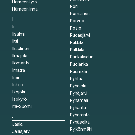
Hämeenkyrö
Pori
Hämeenlinna
Pornainen
I
Porvoo
Ii
Posio
Iisalmi
Pudasjärvi
Iitti
Pukkila
Ikaalinen
Pulkkila
Ilmajoki
Punkalaidun
Ilomantsi
Puolanka
Imatra
Puumala
Inari
Pyhtää
Inkoo
Pyhäjoki
Isojoki
Pyhäjärvi
Isokyrö
Pyhämaa
Itä-Suomi
Pyhäntä
Pyhäranta
J
Pyhäselkä
Jaala
Pylkönmäki
Jalasjärvi