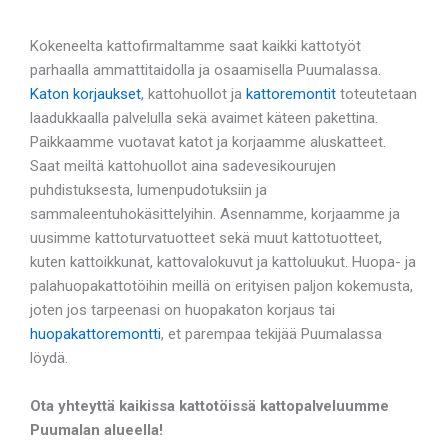
Kokeneelta kattofirmaltamme saat kaikki kattotyöt
parhaalla ammattitaidolla ja osaamisella Puumalassa.
Katon korjaukset
, kattohuollot ja
kattoremontit
toteutetaan
laadukkaalla palvelulla sekä avaimet käteen pakettina.
Paikkaamme vuotavat katot ja korjaamme aluskatteet.
Saat meiltä kattohuollot aina sadevesikourujen
puhdistuksesta, lumenpudotuksiin ja
sammaleentuhokäsittelyihin. Asennamme, korjaamme ja
uusimme kattoturvatuotteet sekä muut kattotuotteet,
kuten kattoikkunat, kattovalokuvut ja kattoluukut. Huopa- ja
palahuopakattotöihin meillä on erityisen paljon kokemusta,
joten jos tarpeenasi on huopakaton korjaus tai
huopakattoremontti
, et parempaa tekijää Puumalassa
löydä.
Ota yhteyttä kaikissa kattotöissä kattopalveluumme
Puumalan alueella!