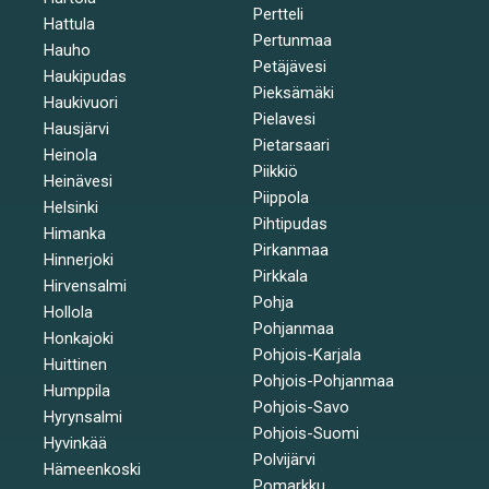
Pertteli
Hattula
Pertunmaa
Hauho
Petäjävesi
Haukipudas
Pieksämäki
Haukivuori
Pielavesi
Hausjärvi
Pietarsaari
Heinola
Piikkiö
Heinävesi
Piippola
Helsinki
Pihtipudas
Himanka
Pirkanmaa
Hinnerjoki
Pirkkala
Hirvensalmi
Pohja
Hollola
Pohjanmaa
Honkajoki
Pohjois-Karjala
Huittinen
Pohjois-Pohjanmaa
Humppila
Pohjois-Savo
Hyrynsalmi
Pohjois-Suomi
Hyvinkää
Polvijärvi
Hämeenkoski
Pomarkku