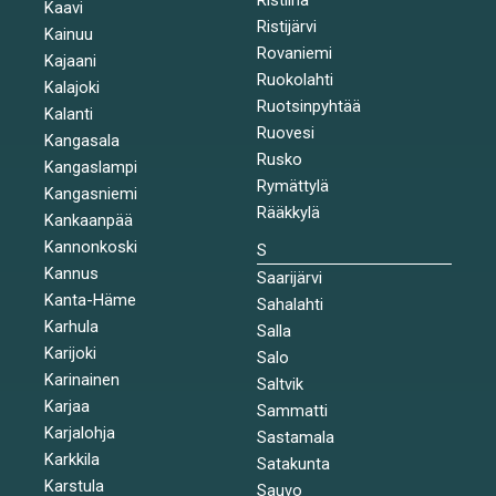
Kaavi
Ristijärvi
Kainuu
Rovaniemi
Kajaani
Ruokolahti
Kalajoki
Ruotsinpyhtää
Kalanti
Ruovesi
Kangasala
Rusko
Kangaslampi
Rymättylä
Kangasniemi
Rääkkylä
Kankaanpää
Kannonkoski
S
Kannus
Saarijärvi
Kanta-Häme
Sahalahti
Karhula
Salla
Karijoki
Salo
Karinainen
Saltvik
Karjaa
Sammatti
Karjalohja
Sastamala
Karkkila
Satakunta
Karstula
Sauvo