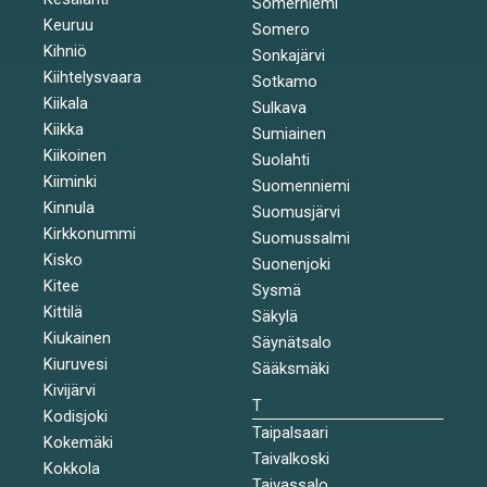
Somerniemi
Keuruu
Somero
Kihniö
Sonkajärvi
Kiihtelysvaara
Sotkamo
Kiikala
Sulkava
Kiikka
Sumiainen
Kiikoinen
Suolahti
Kiiminki
Suomenniemi
Kinnula
Suomusjärvi
Kirkkonummi
Suomussalmi
Kisko
Suonenjoki
Kitee
Sysmä
Kittilä
Säkylä
Kiukainen
Säynätsalo
Kiuruvesi
Sääksmäki
Kivijärvi
T
Kodisjoki
Taipalsaari
Kokemäki
Taivalkoski
Kokkola
Taivassalo