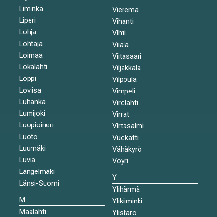
Liminka
Vieremä
Liperi
Vihanti
Lohja
Vihti
Lohtaja
Viiala
Loimaa
Viitasaari
Lokalahti
Viljakkala
Loppi
Vilppula
Loviisa
Vimpeli
Luhanka
Virolahti
Lumijoki
Virrat
Luopioinen
Virtasalmi
Luoto
Vuokatti
Luumäki
Vähäkyrö
Luvia
Vöyri
Längelmäki
Y
Länsi-Suomi
Ylihärmä
M
Ylikiiminki
Maalahti
Ylistaro