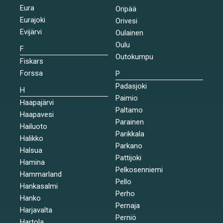
Eura
Oripää
Eurajoki
Orivesi
Evijärvi
Oulainen
Oulu
F
Outokumpu
Fiskars
Forssa
P
Padasjoki
H
Paimio
Haapajärvi
Paltamo
Haapavesi
Parainen
Hailuoto
Parikkala
Halikko
Parkano
Halsua
Pattijoki
Hamina
Pelkosenniemi
Hammarland
Pello
Hankasalmi
Perho
Hanko
Pernaja
Harjavalta
Perniö
Hartola