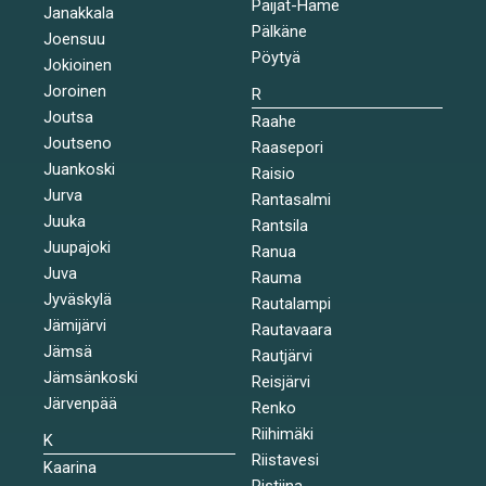
Päijät-Häme
Janakkala
Pälkäne
Joensuu
Pöytyä
Jokioinen
Joroinen
R
Joutsa
Raahe
Joutseno
Raasepori
Juankoski
Raisio
Jurva
Rantasalmi
Juuka
Rantsila
Juupajoki
Ranua
Juva
Rauma
Jyväskylä
Rautalampi
Jämijärvi
Rautavaara
Jämsä
Rautjärvi
Jämsänkoski
Reisjärvi
Järvenpää
Renko
Riihimäki
K
Riistavesi
Kaarina
Ristiina