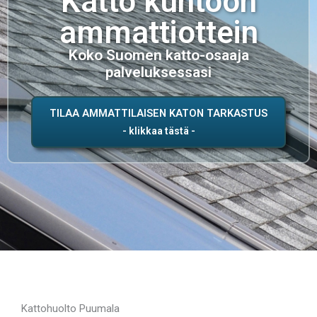
Katto kuntoon
ammattiottein
Koko Suomen katto-osaaja
palveluksessasi
TILAA AMMATTILAISEN KATON TARKASTUS
Kattohuolto Puumala