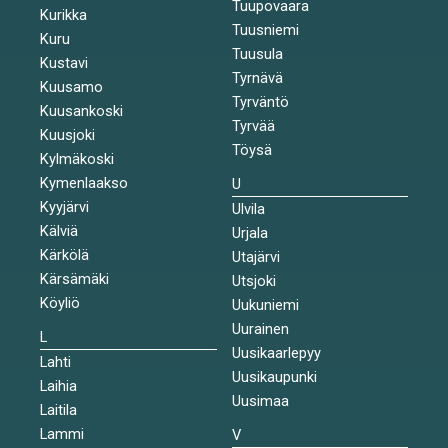
Tuupovaara
Kurikka
Tuusniemi
Kuru
Tuusula
Kustavi
Tyrnävä
Kuusamo
Tyrväntö
Kuusankoski
Tyrvää
Kuusjoki
Töysä
Kylmäkoski
Kymenlaakso
U
Kyyjärvi
Ulvila
Kälviä
Urjala
Kärkölä
Utajärvi
Kärsämäki
Utsjoki
Köyliö
Uukuniemi
Uurainen
L
Uusikaarlepyy
Lahti
Uusikaupunki
Laihia
Uusimaa
Laitila
Lammi
V