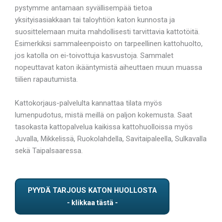
pystymme antamaan syvällisempää tietoa
yksityisasiakkaan tai taloyhtiön katon kunnosta ja
suosittelemaan muita mahdollisesti tarvittavia kattotöitä.
Esimerkiksi sammaleenpoisto on tarpeellinen kattohuolto,
jos katolla on ei-toivottuja kasvustoja. Sammalet
nopeuttavat katon ikääntymistä aiheuttaen muun muassa
tiilien rapautumista.
Kattokorjaus-palvelulta kannattaa tilata myös
lumenpudotus, mistä meillä on paljon kokemusta. Saat
tasokasta kattopalvelua kaikissa kattohuolloissa myös
Juvalla, Mikkelissä, Ruokolahdella, Savitaipaleella, Sulkavalla
sekä Taipalsaaressa.
PYYDÄ TARJOUS KATON HUOLLOSTA