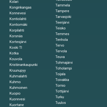
Kolari
Tammela
Konginkangas
Tampere
Konnevesi
Tarvasjoki
Kontiolahti
Teerijärvi
Kontiomäki
Teisko
Korpilahti
Temmes
Korsnäs
Tenhola
Kortesjärvi
Tervo
Koski Tl
Tervola
Kotka
Teuva
Kouvola
Tohmajärvi
Kristiinankaupunki
Toholampi
Kruunupyy
Toijala
Kuhmalahti
Toivakka
Kuhmo
Tornio
Kuhmoinen
Tottijärvi
Kuopio
Turku
Kuorevesi
Tuulos
Kuortane