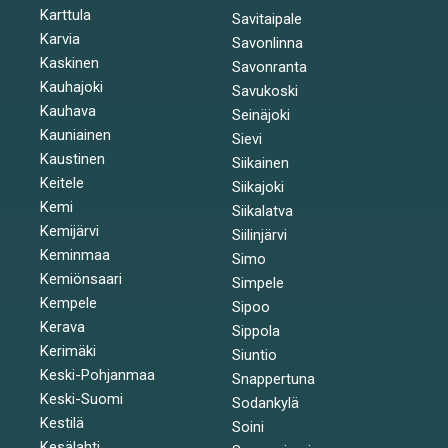
Karttula
Savitaipale
Karvia
Savonlinna
Kaskinen
Savonranta
Kauhajoki
Savukoski
Kauhava
Seinäjoki
Kauniainen
Sievi
Kaustinen
Siikainen
Keitele
Siikajoki
Kemi
Siikalatva
Kemijärvi
Siilinjärvi
Keminmaa
Simo
Kemiönsaari
Simpele
Kempele
Sipoo
Kerava
Sippola
Kerimäki
Siuntio
Keski-Pohjanmaa
Snappertuna
Keski-Suomi
Sodankylä
Kestilä
Soini
Kesälahti