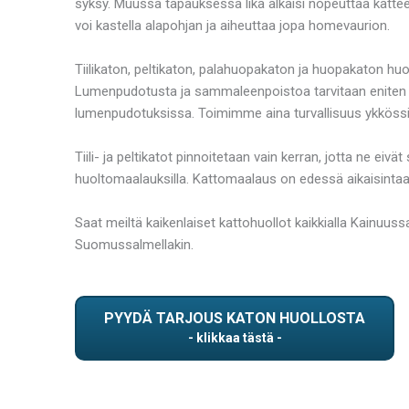
syksy. Muussa tapauksessa lika alkaisi nopeuttaa kattee
voi kastella alapohjan ja aiheuttaa jopa homevaurion.
Tiilikaton, peltikaton, palahuopakaton ja huopakaton huol
Lumenpudotusta ja sammaleenpoistoa tarvitaan eniten karhe
lumenpudotuksissa. Toimimme aina turvallisuus ykkössij
Tiili- ja peltikatot pinnoitetaan vain kerran, jotta ne eiv
huoltomaalauksilla. Kattomaalaus on edessä aikaisintaa
Saat meiltä kaikenlaiset kattohuollot kaikkialla Kainuus
Suomussalmellakin.
PYYDÄ TARJOUS KATON HUOLLOSTA