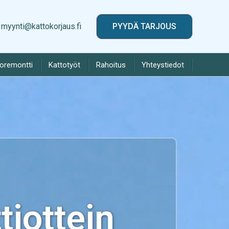
myynti@kattokorjaus.fi
PYYDÄ TARJOUS
toremontti
Kattotyöt
Rahoitus
Yhteystiedot
iottein