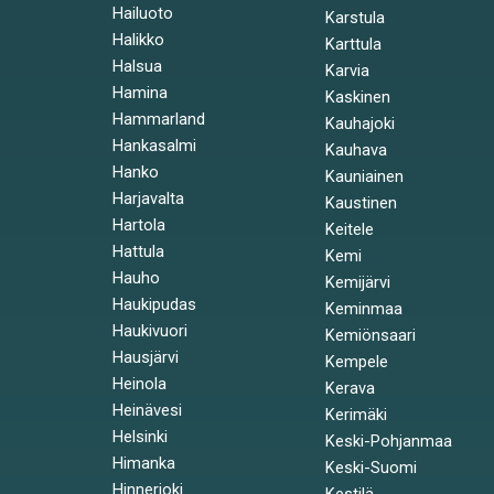
Hailuoto
Karstula
Halikko
Karttula
Halsua
Karvia
Hamina
Kaskinen
Hammarland
Kauhajoki
Hankasalmi
Kauhava
Hanko
Kauniainen
Harjavalta
Kaustinen
Hartola
Keitele
Hattula
Kemi
Hauho
Kemijärvi
Haukipudas
Keminmaa
Haukivuori
Kemiönsaari
Hausjärvi
Kempele
Heinola
Kerava
Heinävesi
Kerimäki
Helsinki
Keski-Pohjanmaa
Himanka
Keski-Suomi
Hinnerjoki