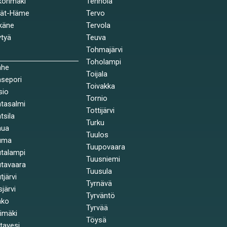
könmäki
Tenhola
jät-Häme
Tervo
käne
Tervola
tyä
Teuva
Tohmajärvi
Toholampi
ahe
Toijala
sepori
Toivakka
sio
Tornio
tasalmi
Tottijärvi
tsila
Turku
nua
Tuulos
uma
Tuupovaara
talampi
Tuusniemi
tavaara
Tuusula
tjärvi
Tyrnävä
sjärvi
Tyrväntö
nko
Tyrvää
himäki
Töysä
stavesi