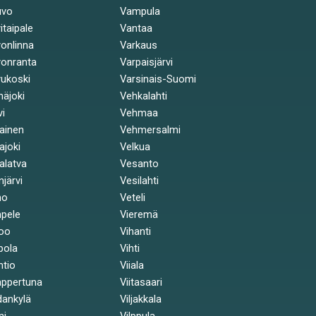
uvo
Vampula
itaipale
Vantaa
onlinna
Varkaus
onranta
Varpaisjärvi
ukoski
Varsinais-Suomi
näjoki
Vehkalahti
vi
Vehmaa
kainen
Vehmersalmi
kajoki
Velkua
kalatva
Vesanto
injärvi
Vesilahti
mo
Veteli
pele
Vieremä
oo
Vihanti
pola
Vihti
ntio
Viiala
ppertuna
Viitasaari
ankylä
Viljakkala