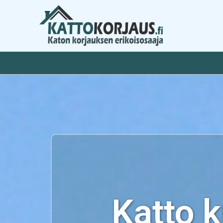
Siirry
sisältöön
Katto 