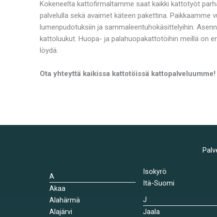
Kokeneelta kattofirmaltamme saat kaikki kattotyöt parha
palvelulla sekä avaimet käteen pakettina. Paikkaamme v
lumenpudotuksiin ja sammaleentuhokäsittelyihin. Asenn
kattoluukut. Huopa- ja palahuopakattotöihin meillä on e
löydä.
Ota yhteyttä kaikissa kattotöissä kattopalveluumme!
Palv
Isokyrö
A
Itä-Suomi
Akaa
J
Alahärmä
Alajärvi
Jaala