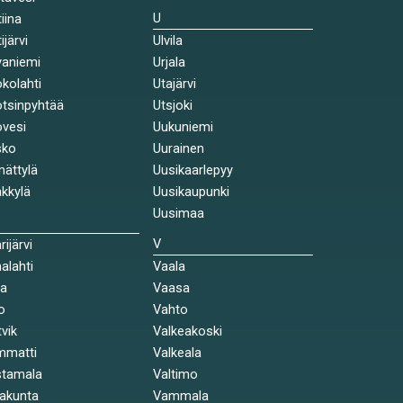
U
tiina
ijärvi
Ulvila
aniemi
Urjala
kolahti
Utajärvi
tsinpyhtää
Utsjoki
vesi
Uukuniemi
sko
Uurainen
ättylä
Uusikaarlepyy
kkylä
Uusikaupunki
Uusimaa
V
rijärvi
alahti
Vaala
la
Vaasa
o
Vahto
tvik
Valkeakoski
mmatti
Valkeala
stamala
Valtimo
akunta
Vammala