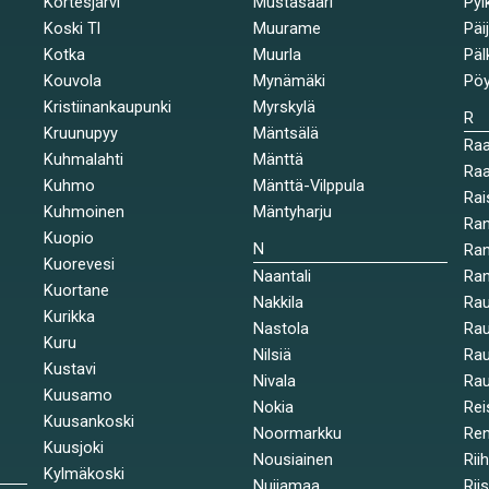
Kortesjärvi
Mustasaari
Pyl
Koski Tl
Muurame
Päi
Kotka
Muurla
Päl
Kouvola
Mynämäki
Pöy
Kristiinankaupunki
Myrskylä
R
Kruunupyy
Mäntsälä
Ra
Kuhmalahti
Mänttä
Raa
Kuhmo
Mänttä-Vilppula
Rai
Kuhmoinen
Mäntyharju
Ran
Kuopio
N
Ran
Kuorevesi
Naantali
Ra
Kuortane
Nakkila
Ra
Kurikka
Nastola
Rau
Kuru
Nilsiä
Rau
Kustavi
Nivala
Rau
Kuusamo
Nokia
Rei
Kuusankoski
Noormarkku
Re
Kuusjoki
Nousiainen
Rii
Kylmäkoski
Nuijamaa
Rii