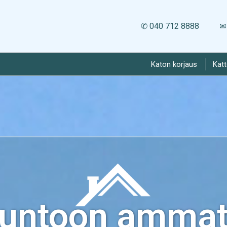
✆ 040 712 8888
✉ 
Katon korjaus
Kat
kuntoon ammatt