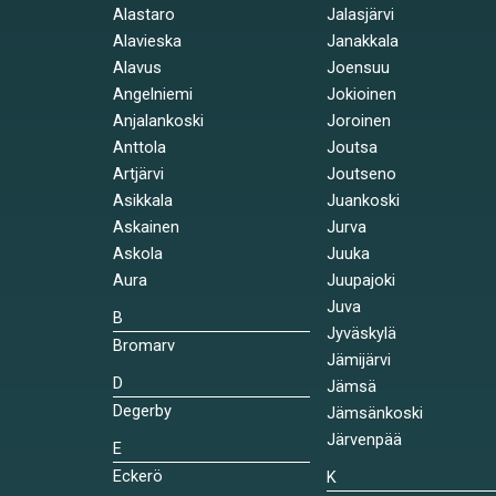
Alastaro
Jalasjärvi
Alavieska
Janakkala
Alavus
Joensuu
Angelniemi
Jokioinen
Anjalankoski
Joroinen
Anttola
Joutsa
Artjärvi
Joutseno
Asikkala
Juankoski
Askainen
Jurva
Askola
Juuka
Aura
Juupajoki
Juva
B
Jyväskylä
Bromarv
Jämijärvi
D
Jämsä
Degerby
Jämsänkoski
Järvenpää
E
Eckerö
K