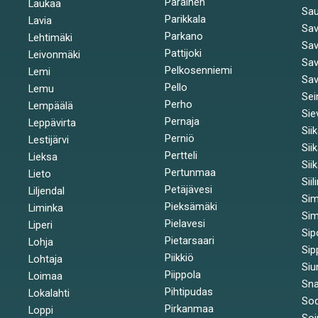
Parainen
Laukaa
Sa
Parikkala
Lavia
Sav
Parkano
Lehtimäki
Sav
Pattijoki
Leivonmäki
Sav
Pelkosenniemi
Lemi
Sav
Pello
Lemu
Sei
Perho
Lempäälä
Sie
Pernaja
Leppävirta
Sii
Perniö
Lestijärvi
Sii
Pertteli
Lieksa
Sii
Pertunmaa
Lieto
Siil
Petäjävesi
Liljendal
Si
Pieksämäki
Liminka
Sim
Pielavesi
Liperi
Sip
Pietarsaari
Lohja
Sip
Piikkiö
Lohtaja
Siu
Piippola
Loimaa
Sna
Pihtipudas
Lokalahti
Sod
Pirkanmaa
Loppi