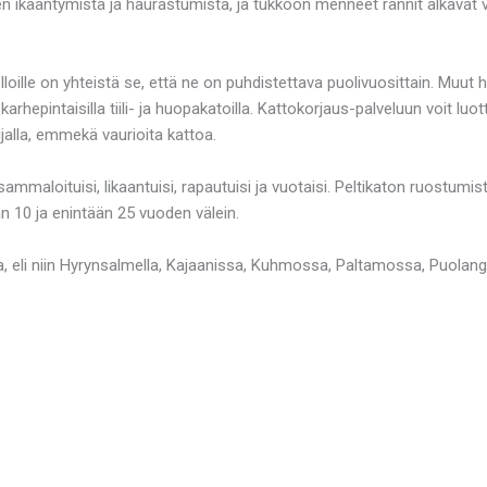
n ikääntymistä ja haurastumista, ja tukkoon menneet rännit alkavat 
loille on yhteistä se, että ne on puhdistettava puolivuosittain. Muut h
pintaisilla tiili- ja huopakatoilla. Kattokorjaus-palveluun voit luot
alla, emmekä vaurioita kattoa.
ät sammaloituisi, likaantuisi, rapautuisi ja vuotaisi. Peltikaton ruostu
n 10 ja enintään 25 vuoden välein.
sa, eli niin Hyrynsalmella, Kajaanissa, Kuhmossa, Paltamossa, Puolanga