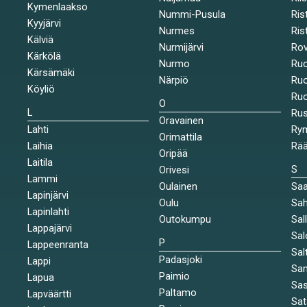
Kymenlaakso
Nummi-Pusula
Ris
Kyyjärvi
Nurmes
Rist
Kälviä
Nurmijärvi
Rov
Kärkölä
Nurmo
Ruo
Kärsämäki
Närpiö
Ruo
Köyliö
Ruo
O
L
Ru
Oravainen
Lahti
Rym
Orimattila
Laihia
Rää
Oripää
Laitila
S
Orivesi
Lammi
Oulainen
Saa
Lapinjärvi
Oulu
Sah
Lapinlahti
Outokumpu
Sal
Lappajärvi
Sal
P
Lappeenranta
Sal
Padasjoki
Lappi
Sa
Paimio
Lapua
Sa
Paltamo
Lapväärtti
Sat