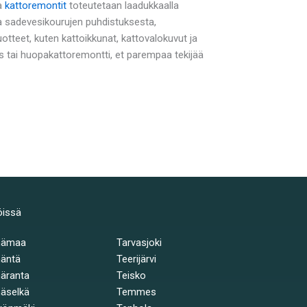
a
kattoremontit
toteutetaan laadukkaalla
na sadevesikourujen puhdistuksesta,
teet, kuten kattoikkunat, kattovalokuvut ja
s tai huopakattoremontti, et parempaa tekijää
öissä
hämaa
Tarvasjoki
äntä
Teerijärvi
äranta
Teisko
äselkä
Temmes