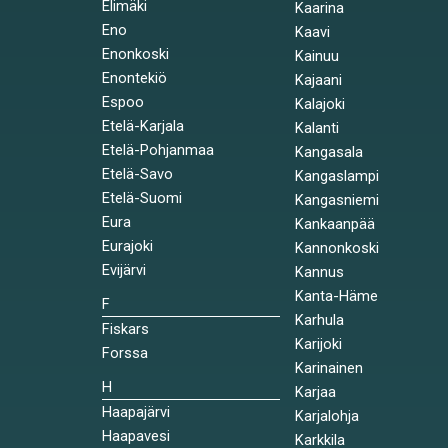
Elimäki
Kaarina
Eno
Kaavi
Enonkoski
Kainuu
Enontekiö
Kajaani
Espoo
Kalajoki
Etelä-Karjala
Kalanti
Etelä-Pohjanmaa
Kangasala
Etelä-Savo
Kangaslampi
Etelä-Suomi
Kangasniemi
Eura
Kankaanpää
Eurajoki
Kannonkoski
Evijärvi
Kannus
Kanta-Häme
F
Karhula
Fiskars
Karijoki
Forssa
Karinainen
H
Karjaa
Haapajärvi
Karjalohja
Haapavesi
Karkkila