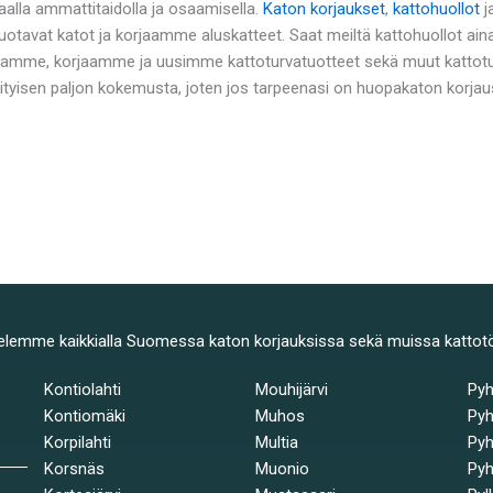
alla ammattitaidolla ja osaamisella.
Katon korjaukset
,
kattohuollot
j
uotavat katot ja korjaamme aluskatteet. Saat meiltä kattohuollot ai
amme, korjaamme ja uusimme kattoturvatuotteet sekä muut kattotuot
rityisen paljon kokemusta, joten jos tarpeenasi on huopakaton korjau
elemme kaikkialla Suomessa katon korjauksissa sekä muissa kattot
Kontiolahti
Mouhijärvi
Py
Kontiomäki
Muhos
Pyh
Korpilahti
Multia
Pyh
Korsnäs
Muonio
Pyh