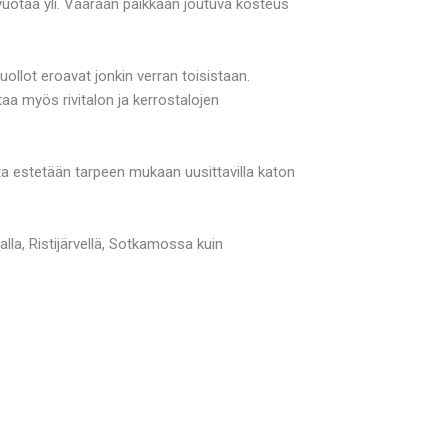
vuotaa yli. Väärään paikkaan joutuva kosteus
uollot eroavat jonkin verran toisistaan.
taa myös rivitalon ja kerrostalojen
mista estetään tarpeen mukaan uusittavilla katon
lla, Ristijärvellä, Sotkamossa kuin