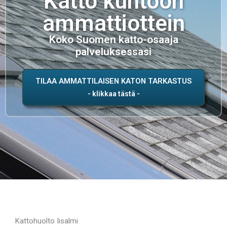
Katto kuntoon
ammattiottein
Koko Suomen katto-osaaja
palveluksessasi
TILAA AMMATTILAISEN KATON TARKASTUS
Kattohuolto Iisalmi