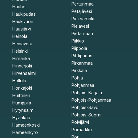
Pertunmaa
Hauho
Petäjävesi
Haukipudas
Pieksämäki
Haukivuori
Pielavesi
Hausjärvi
Pietarsaari
Heinola
Piikkiö
Heinävesi
Piippola
Helsinki
Pihtipudas
Himanka
Pirkanmaa
Hinnerjoki
Pirkkala
Hirvensalmi
Pohja
Hollola
Pohjanmaa
Honkajoki
Pohjois-Karjala
Huittinen
Pohjois-Pohjanmaa
Humppila
Pohjois-Savo
Hyrynsalmi
Pohjois-Suomi
Hyvinkää
Polvijärvi
Hämeenkoski
Pomarkku
Hämeenkyrö
Pori