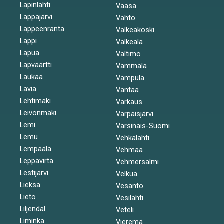
Lapinlahti
Vaasa
Lappajärvi
Vahto
Lappeenranta
Valkeakoski
Lappi
Valkeala
Lapua
Valtimo
Lapväärtti
Vammala
Laukaa
Vampula
Lavia
Vantaa
Lehtimäki
Varkaus
Leivonmäki
Varpaisjärvi
Lemi
Varsinais-Suomi
Lemu
Vehkalahti
Lempäälä
Vehmaa
Leppävirta
Vehmersalmi
Lestijärvi
Velkua
Lieksa
Vesanto
Lieto
Vesilahti
Liljendal
Veteli
Liminka
Vieremä