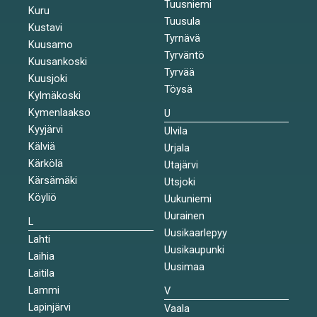
Tuusniemi
Kuru
Tuusula
Kustavi
Tyrnävä
Kuusamo
Tyrväntö
Kuusankoski
Tyrvää
Kuusjoki
Töysä
Kylmäkoski
Kymenlaakso
U
Kyyjärvi
Ulvila
Kälviä
Urjala
Kärkölä
Utajärvi
Kärsämäki
Utsjoki
Köyliö
Uukuniemi
Uurainen
L
Uusikaarlepyy
Lahti
Uusikaupunki
Laihia
Uusimaa
Laitila
Lammi
V
Lapinjärvi
Vaala