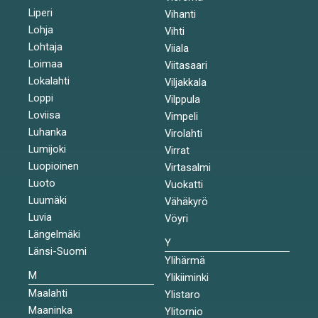
Liperi
Vihanti
Lohja
Vihti
Lohtaja
Viiala
Loimaa
Viitasaari
Lokalahti
Viljakkala
Loppi
Vilppula
Loviisa
Vimpeli
Luhanka
Virolahti
Lumijoki
Virrat
Luopioinen
Virtasalmi
Luoto
Vuokatti
Luumäki
Vähäkyrö
Luvia
Vöyri
Längelmäki
Y
Länsi-Suomi
Ylihärmä
M
Ylikiiminki
Maalahti
Ylistaro
Maaninka
Ylitornio