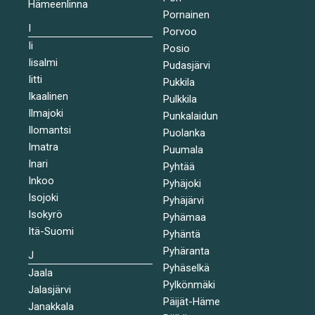
Hämeenlinna
Pornainen
I
Porvoo
Ii
Posio
Iisalmi
Pudasjärvi
Iitti
Pukkila
Ikaalinen
Pulkkila
Ilmajoki
Punkalaidun
Ilomantsi
Puolanka
Imatra
Puumala
Inari
Pyhtää
Inkoo
Pyhäjoki
Isojoki
Pyhäjärvi
Isokyrö
Pyhämaa
Itä-Suomi
Pyhäntä
Pyhäranta
J
Pyhäselkä
Jaala
Pylkönmäki
Jalasjärvi
Päijät-Häme
Janakkala