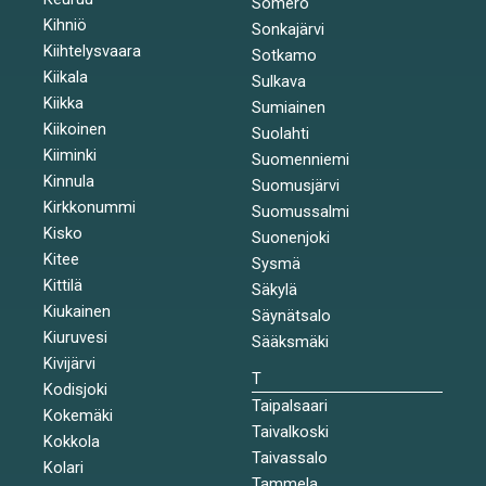
Somero
Kihniö
Sonkajärvi
Kiihtelysvaara
Sotkamo
Kiikala
Sulkava
Kiikka
Sumiainen
Kiikoinen
Suolahti
Kiiminki
Suomenniemi
Kinnula
Suomusjärvi
Kirkkonummi
Suomussalmi
Kisko
Suonenjoki
Kitee
Sysmä
Kittilä
Säkylä
Kiukainen
Säynätsalo
Kiuruvesi
Sääksmäki
Kivijärvi
T
Kodisjoki
Taipalsaari
Kokemäki
Taivalkoski
Kokkola
Taivassalo
Kolari
Tammela