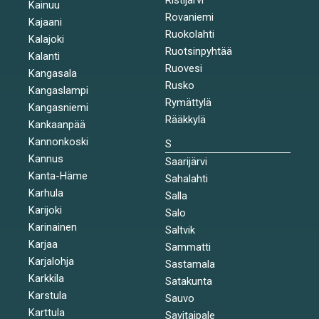
Kainuu
Rovaniemi
Kajaani
Ruokolahti
Kalajoki
Ruotsinpyhtää
Kalanti
Ruovesi
Kangasala
Rusko
Kangaslampi
Rymättylä
Kangasniemi
Rääkkylä
Kankaanpää
Kannonkoski
S
Kannus
Saarijärvi
Kanta-Häme
Sahalahti
Karhula
Salla
Karijoki
Salo
Karinainen
Saltvik
Karjaa
Sammatti
Karjalohja
Sastamala
Karkkila
Satakunta
Karstula
Sauvo
Karttula
Savitaipale