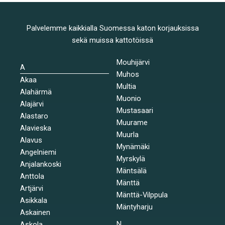
Palvelemme kaikkialla Suomessa katon korjauksissa
sekä muissa kattotöissä
Mouhijärvi
A
Muhos
Akaa
Multia
Alahärmä
Muonio
Alajärvi
Mustasaari
Alastaro
Muurame
Alavieska
Muurla
Alavus
Mynämäki
Angelniemi
Myrskylä
Anjalankoski
Mäntsälä
Anttola
Mänttä
Artjärvi
Mänttä-Vilppula
Asikkala
Mäntyharju
Askainen
N
Askola