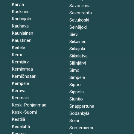
Karvia
Savonlinna
Kaskinen
Savonranta
Kauhajoki
Savukoski
Kauhava
Seinäjoki
Kauniainen
Sievi
Kaustinen
Siikainen
Keitele
Siikajoki
Kemi
Siikalatva
Kemijärvi
Siilinjärvi
Keminmaa
Simo
Kemiönsaari
Simpele
Kempele
Sipoo
Kerava
Sippola
Kerimäki
Siuntio
Keski-Pohjanmaa
Snappertuna
Keski-Suomi
Sodankylä
Kestilä
Soini
Kesälahti
Somerniemi
Keuruu