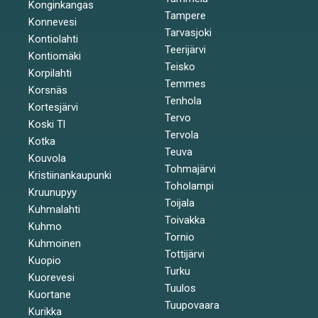
Konginkangas
Tampere
Konnevesi
Tarvasjoki
Kontiolahti
Teerijärvi
Kontiomäki
Teisko
Korpilahti
Temmes
Korsnäs
Tenhola
Kortesjärvi
Tervo
Koski Tl
Tervola
Kotka
Teuva
Kouvola
Tohmajärvi
Kristiinankaupunki
Toholampi
Kruunupyy
Toijala
Kuhmalahti
Toivakka
Kuhmo
Tornio
Kuhmoinen
Tottijärvi
Kuopio
Turku
Kuorevesi
Tuulos
Kuortane
Tuupovaara
Kurikka