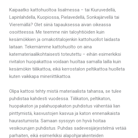
Kaipaatko kattohuoltoa Iisalmessa – tai Kiuruvedellä,
Lapinlahdella, Kuopiossa, Pielavedellä, Sonkajärvellä tai
Vieremällä? Olet siinä tapauksessa aivan oikeassa
osoitteessa. Me teemme niin taloyhtiöiden kuin
kesämökkien ja omakotitalojenkin kattohuollot laidasta
laitaan. Tekemämme kattohuolto on aina
katemateriaalikohtaisesti toteutettu – eihän esimerkiksi
rivitalon huopakattoa voidaan huoltaa samalla lailla kuin
kesämökin tiilikattoa, eikä kerrostalon peltikattoa huolleta
kuten vaikkapa mineriittikattoa.
Olipa kattosi tehty mistä materiaalista tahansa, se tulee
puhdistaa kahdesti vuodessa. Tiilikaton, peltikaton,
huopakaton ja palahuopakaton puhdistus vähentää lian
pinttymistä, kasvustojen kasvua ja katon ennenaikaista
haurastumista. Samaan syssyyn on hyvä hoitaa
vesikourujen puhdistus. Puhdas sadevesijärjestelmä vetää
parhaiten, eikä esimerkiksi alapohjarakenteiden