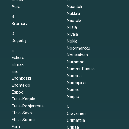
Aura
Naantali
Nakkila
B
Nastola
Bromarv
Nilsiä
D
Nivala
Degerby
Nokia
Noormarkku
E
Nousiainen
Eckerö
Nuijamaa
Elimäki
Nummi-Pusula
Eno
Nurmes
Enonkoski
Nurmijärvi
Enontekiö
Nurmo
Espoo
Närpiö
Etelä-Karjala
Etelä-Pohjanmaa
O
Etelä-Savo
Oravainen
Etelä-Suomi
Orimattila
Eura
Oripää