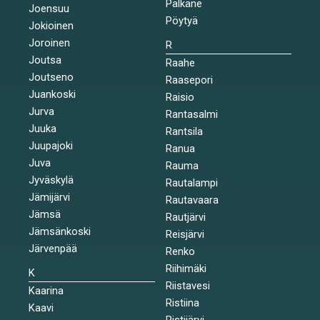
Pälkäne
Joensuu
Pöytyä
Jokioinen
Joroinen
R
Joutsa
Raahe
Joutseno
Raasepori
Juankoski
Raisio
Jurva
Rantasalmi
Juuka
Rantsila
Juupajoki
Ranua
Juva
Rauma
Jyväskylä
Rautalampi
Jämijärvi
Rautavaara
Jämsä
Rautjärvi
Jämsänkoski
Reisjärvi
Järvenpää
Renko
Riihimäki
K
Riistavesi
Kaarina
Ristiina
Kaavi
Ristijärvi