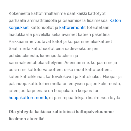
Kokeneelta kattofirmaltamme saat kaikki kattotyöt
parhaalla ammattitaidolla ja osaamisella Iisalmessa.
Katon
korjaukset
, kattohuollot ja
kattoremontit
toteutetaan
laadukkaalla palvelulla sekä avaimet käteen pakettina.
Paikkaamme vuotavat katot ja korjaamme aluskatteet.
Saat meiltä kattohuollot aina sadevesikourujen
puhdistuksesta, lumenpudotuksiin ja
sammaleentuhokäsittelyihin. Asennamme, korjaamme ja
uusimme kattoturvatuotteet sekä muut kattotuotteet,
kuten kattoikkunat, kattovalokuvut ja kattoluukut. Huopa- ja
palahuopakattotöihin meillä on erityisen paljon kokemusta,
joten jos tarpeenasi on huopakaton korjaus tai
huopakattoremontti
, et parempaa tekijää Iisalmessa löydä.
Ota yhteyttä kaikissa kattotöissä kattopalveluumme
Iisalmen alueella!