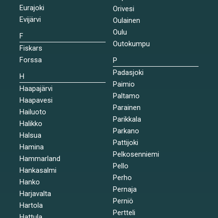
Eurajoki
Orivesi
Evijärvi
Oulainen
Oulu
F
Outokumpu
Fiskars
Forssa
P
Padasjoki
H
Paimio
Haapajärvi
Paltamo
Haapavesi
Parainen
Hailuoto
Parikkala
Halikko
Parkano
Halsua
Pattijoki
Hamina
Pelkosenniemi
Hammarland
Pello
Hankasalmi
Perho
Hanko
Pernaja
Harjavalta
Perniö
Hartola
Pertteli
Hattula