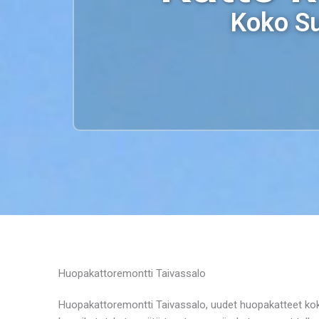
Koko Su
Huopakattoremontti Taivassalo
Huopakattoremontti Taivassalo, uudet huopakatteet koken