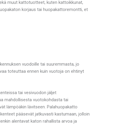
ä muut kattotuotteet, kuten kattoikkunat,
 huopakaton korjaus tai huopakattoremontti, et
rakennuksen vuodoille tai suuremmasta, jo
aa toteuttaa ennen kuin vuotoja on ehtinyt
nteissa tai vesivuodon jäljet
ua mahdollisesta vuotokohdasta tai
stävät lämpöäkin lävitseen. Palahuopakatto
kenteet pääsevät jatkuvasti kastumaan, jolloin
kin alentavat katon rahallista arvoa ja