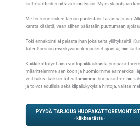
kattotuotteiden riittävä kiinnityskin. Myös yläpohjaan ka
Me teemme kaiken tämän puolestasi Taivassalossa. Alka
karata käsistä, vaan siihen päästään puuttumaan ajoiss
Toki ennakointi ei pelasta ihan jokaiselta yllätykseltä. 
toteuttamaan myrskyvauriokorjaukset ajoissa, niin katto 
Kaikki kattotyöt aina vuotopaikkauksista huopakattorem
määrittelemme sen koon ja huomioimme esimerkiksi läpivien
voit hakea kaikkiin toteuttamiimme huopakattotöihin rah
ja toivot edullisia sekä kilpailukykyisiä hintoja, valits
PYYDÄ TARJOUS HUOPAKATTOREMONTIS