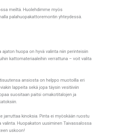
alossa meiltä. Huolehdimme myös
amalla palahuopakattoremontin yhteydessä.
aton huopa on hyvä valinta niin perinteisiin
uihin kattomateriaaleihin verrattuna – voit valita
stisuutensa ansiosta on helppo muotoilla eri
iakin lappeita sekä jopa täysin vesitiiviin
opaa suositaan paitsi omakotitalojen ja
atoksiin.
rote jarruttaa kinoksia. Pinta ei myöskään ruostu
va valinta. Huopakaton uusiminen Taivassalossa
uteen uskoon!