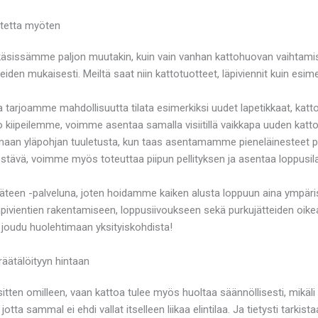
otetta myöten
äsissämme paljon muutakin, kuin vain vanhan kattohuovan vaihtamista
eiden mukaisesti. Meiltä saat niin kattotuotteet, läpiviennit kuin esime
arjoamme mahdollisuutta tilata esimerkiksi uudet lapetikkaat, kattoti
iipeilemme, voimme asentaa samalla visiitillä vaikkapa uuden kattoik
tamaan yläpohjan tuuletusta, kun taas asentamamme pieneläinesteet 
estävä, voimme myös toteuttaa piipun pellityksen ja asentaa loppusi
äteen -palveluna, joten hoidamme kaiken alusta loppuun aina ympär
pivientien rakentamiseen, loppusiivoukseen sekä purkujätteiden oikea
 joudu huolehtimaan yksityiskohdista!
räätälöityyn hintaan
tää sitten omilleen, vaan kattoa tulee myös huoltaa säännöllisesti, mik
tta sammal ei ehdi vallat itselleen liikaa elintilaa. Ja tietysti tarkist