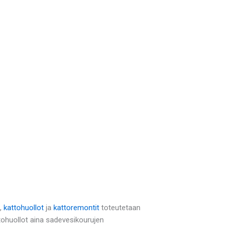
,
kattohuollot
ja
kattoremontit
toteutetaan
tohuollot aina sadevesikourujen