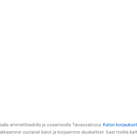
aalla ammattitaidolla ja osaamisella Taivassalossa.
Katon korjaukset
Paikkaamme vuotavat katot ja korjaamme aluskatteet. Saat meiltä kat