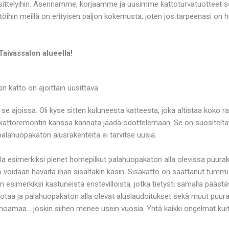
ttelyihin. Asennamme, korjaamme ja uusimme kattoturvatuotteet sek
töihin meillä on erityisen paljon kokemusta, joten jos tarpeenasi on
Taivassalon alueella!
 katto on ajoittain uusittava
 ajoissa. Oli kyse sitten kuluneesta katteesta, joka altistaa koko 
attoremontin kanssa kannata jäädä odottelemaan. Se on suositeltav
palahuopakaton alusrakenteita ei tarvitse uusia.
a esimerkiksi pienet homepilkut palahuopakaton alla olevissa puurake
 voidaan havaita ihan sisältäkin käsin. Sisäkatto on saattanut tumm
sin esimerkiksi kastuneista eristevilloista, jotka tietysti samalla pää
otaa ja palahuopakaton alla olevat aluslaudoitukset sekä muut puura
amaa… joskin siihen menee usein vuosia. Yhtä kaikki ongelmat kuiten