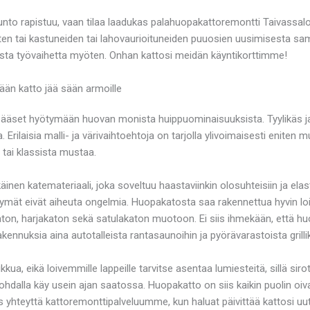
kunto rapistuu, vaan tilaa laadukas palahuopakattoremontti Taivass
ten tai kastuneiden tai lahovaurioituneiden puuosien uusimisesta s
sta työvaihetta myöten. Onhan kattosi meidän käyntikorttimme!
ään katto jää sään armoille
set hyötymään huovan monista huippuominaisuuksista. Tyylikäs ja aj
. Erilaisia malli- ja värivaihtoehtoja on tarjolla ylivoimaisesti eniten m
tai klassista mustaa.
nen katemateriaali, joka soveltuu haastaviinkin olosuhteisiin ja ela
iittymät eivät aiheuta ongelmia. Huopakatosta saa rakennettua hyvin loiv
ton, harjakaton sekä satulakaton muotoon. Ei siis ihmekään, että hu
nnuksia aina autotalleista rantasaunoihin ja pyörävarastoista grillik
ikkua, eikä loivemmille lappeille tarvitse asentaa lumiesteitä, sillä si
ohdalla käy usein ajan saatossa. Huopakatto on siis kaikin puolin oi
s yhteyttä kattoremonttipalveluumme, kun haluat päivittää kattosi u