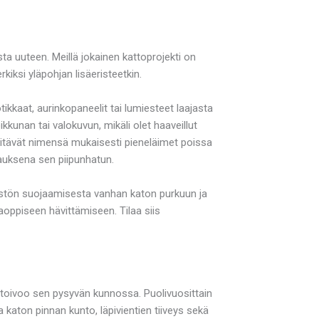
 uuteen. Meillä jokainen kattoprojekti on
rkiksi yläpohjan lisäeristeetkin.
kkaat, aurinkopaneelit tai lumiesteet laajasta
kunan tai valokuvun, mikäli olet haaveillut
pitävät nimensä mukaisesti pieneläimet poissa
lauksena sen piipunhatun.
istön suojaamisesta vanhan katon purkuun ja
oppiseen hävittämiseen. Tilaa siis
äli toivoo sen pysyvän kunnossa. Puolivuosittain
aa katon pinnan kunto, läpivientien tiiveys sekä