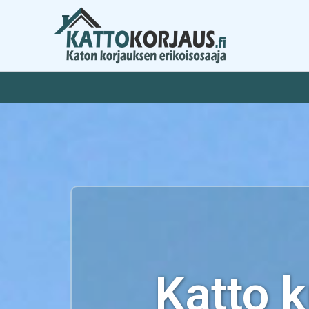
Siirry
sisältöön
Katto 