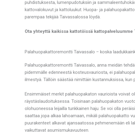
puhdistuksesta, lumenpudotuksiin ja sammaleentuhokäsi
kattovalokuvut ja kattoluukut. Huopa- ja palahuopakatto
parempaa tekijää Taivassalossa löydä.
Ota yhteyttä kaikissa kattotöissä kattopalveluumme 
Palahuopakattoremontti Taivassalo – koska laadukkainkin
Palahuopakattoremontti Taivassalo, anna meidän tehdä se
pidemmälle edenneestä kosteusvauriosta, ei palahuopak
ilmestyä. Tällöin säästää nimittäin kustannuksissa, kun 
Ensimmäiset merkit palahuopakaton vaurioista voivat oll
räystäslaudoituksessa. Toisinaan palahuopakaton vuoto
olohuoneessa leijailla tunkkainen haju. Se voi olla peräi
saattaa jopa alkaa lahoamaan, mikäli palahuopakatto vu
puurakenteet alkavat ajansaatossa pehmenemään eli laho
vaikuttavat asumismukavuuteen.