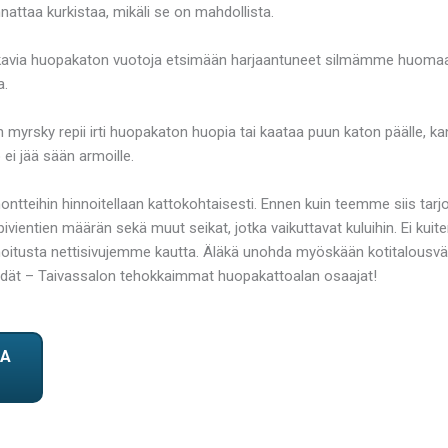
nnattaa kurkistaa, mikäli se on mahdollista.
via huopakaton vuotoja etsimään harjaantuneet silmämme huomaavat, j
a.
Kun myrsky repii irti huopakaton huopia tai kaataa puun katon päälle, 
ei jää sään armoille.
ontteihin hinnoitellaan kattokohtaisesti. Ennen kuin teemme siis ta
tien määrän sekä muut seikat, jotka vaikuttavat kuluihin. Ei kuitenkaa
oitusta nettisivujemme kautta. Äläkä unohda myöskään kotitalousvähen
e meidät – Taivassalon tehokkaimmat huopakattoalan osaajat!
TA