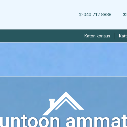
✆ 040 712 8888
✉ 
Katon korjaus
Kat
kuntoon ammatt