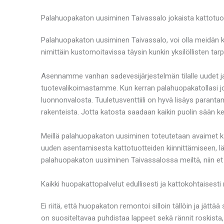
Palahuopakaton uusiminen Taivassalo jokaista kattotu
Palahuopakaton uusiminen Taivassalo, voi olla meidän k
nimittäin kustomoitavissa täysin kunkin yksilöllisten tarp
Asennamme vanhan sadevesijärjestelmän tilalle uudet ja t
tuotevalikoimastamme. Kun kerran palahuopakatollasi jo k
luonnonvalosta. Tuuletusventtiili on hyvä lisäys paran
rakenteista. Jotta katosta saadaan kaikin puolin sään k
Meillä palahuopakaton uusiminen toteutetaan avaimet k
uuden asentamisesta kattotuotteiden kiinnittämiseen, lä
palahuopakaton uusiminen Taivassalossa meiltä, niin et
Kaikki huopakattopalvelut edullisesti ja kattokohtaisesti 
Ei riitä, että huopakaton remontoi silloin tällöin ja jät
on suositeltavaa puhdistaa lappeet sekä rännit roskista, jo