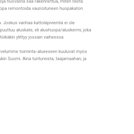
toja huovasta saa rakennettua, miten niistä
ä jopa remontoida vaurioituneen huopakaton.
. Joskus vanhaa kattoläpivientiä ei ole
 puuttuu aluskate, eli alushuopa/aluskermi, joka
öikäkin ylittyy jossain vaiheessa.
alvelumme toiminta-alueeseen kuuluvat myös
ukin Suomi. Aina tuntureista, taajamaahan, ja