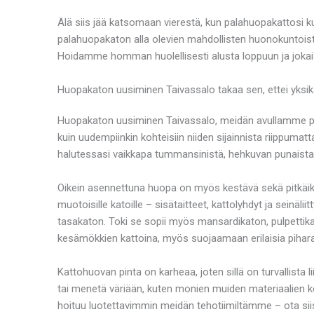
Älä siis jää katsomaan vierestä, kun palahuopakattosi 
palahuopakaton alla olevien mahdollisten huonokuntois
Hoidamme homman huolellisesti alusta loppuun ja jokai
Huopakaton uusiminen Taivassalo takaa sen, ettei yksik
Huopakaton uusiminen Taivassalo, meidän avullamme pää
kuin uudempiinkin kohteisiin niiden sijainnista riippumatta
halutessasi vaikkapa tummansinistä, hehkuvan punaista 
Oikein asennettuna huopa on myös kestävä sekä pitkäikäi
muotoisille katoille – sisätaitteet, kattolyhdyt ja seinäl
tasakaton. Toki se sopii myös mansardikaton, pulpettika
kesämökkien kattoina, myös suojaamaan erilaisia piharake
Kattohuovan pinta on karheaa, joten sillä on turvallista li
tai menetä väriään, kuten monien muiden materiaalien k
hoituu luotettavimmin meidän tehotiimiltämme – ota sii