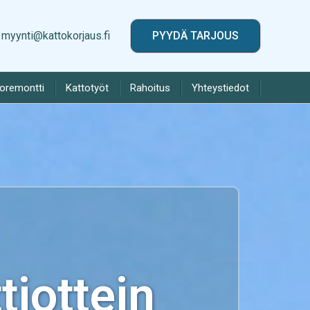
myynti@kattokorjaus.fi
PYYDÄ TARJOUS
toremontti
Kattotyöt
Rahoitus
Yhteystiedot
iottein