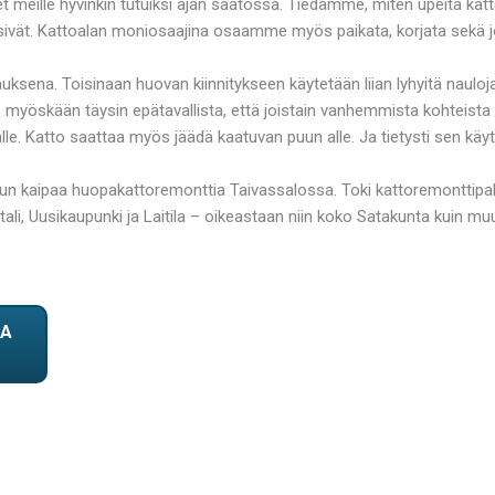
et meille hyvinkin tutuiksi ajan saatossa. Tiedämme, miten upeita kat
 kärsivät. Kattoalan moniosaajina osaamme myös paikata, korjata sek
uksena. Toisinaan huovan kiinnitykseen käytetään liian lyhyitä nauloja
 ole myöskään täysin epätavallista, että joistain vanhemmista kohteista
. Katto saattaa myös jäädä kaatuvan puun alle. Ja tietysti sen käytt
kun kaipaa huopakattoremonttia Taivassalossa. Toki kattoremonttip
li, Uusikaupunki ja Laitila – oikeastaan niin koko Satakunta kuin mu
TA