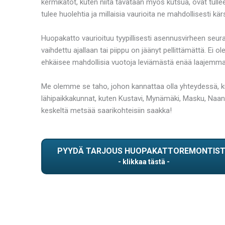
kermikatot, kuten niitä tavataan myös kutsua, ovat tulle
tulee huolehtia ja millaisia vaurioita ne mahdollisesti
Huopakatto vaurioituu tyypillisesti asennusvirheen seura
vaihdettu ajallaan tai piippu on jäänyt pellittämättä. Ei
ehkäisee mahdollisia vuotoja leviämästä enää laajemmalle
Me olemme se taho, johon kannattaa olla yhteydessä, 
lähipaikkakunnat, kuten Kustavi, Mynämäki, Masku, Naanta
keskeltä metsää saarikohteisiin saakka!
PYYDÄ TARJOUS HUOPAKATTOREMONTIS