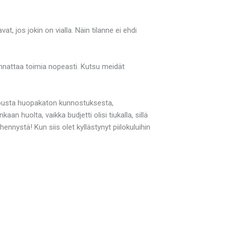
os jokin on vialla. Näin tilanne ei ehdi
kannattaa toimia nopeasti. Kutsu meidät
rjousta huopakaton kunnostuksesta,
n huolta, vaikka budjetti olisi tiukalla, sillä
nystä! Kun siis olet kyllästynyt piilokuluihin