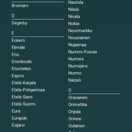
Nastola
Bromarv
Nilsiä
D
Nivala
Degerby
Nokia
Noormarkku
E
Nousiainen
Eckerö
Nuijamaa
Elimäki
Nummi-Pusula
Eno
Nurmes
Enonkoski
Nurmijärvi
Enontekiö
Nurmo
Espoo
Närpiö
Etelä-Karjala
Etelä-Pohjanmaa
O
Etelä-Savo
Oravainen
Etelä-Suomi
Orimattila
Eura
Oripää
Eurajoki
Orivesi
Evijärvi
Oulainen