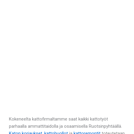
Kokeneelta kattofirmaltamme saat kaikki kattotyöt
parhaalla ammattitaidolla ja osaamisella Ruotsinpyhtäällä.
Katon korjaukset
,
kattohuollot
ja
kattoremontit
toteutetaan