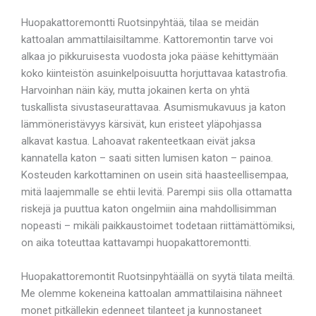
Huopakattoremontti Ruotsinpyhtää, tilaa se meidän
kattoalan ammattilaisiltamme. Kattoremontin tarve voi
alkaa jo pikkuruisesta vuodosta joka pääse kehittymään
koko kiinteistön asuinkelpoisuutta horjuttavaa katastrofia.
Harvoinhan näin käy, mutta jokainen kerta on yhtä
tuskallista sivustaseurattavaa. Asumismukavuus ja katon
lämmöneristävyys kärsivät, kun eristeet yläpohjassa
alkavat kastua. Lahoavat rakenteetkaan eivät jaksa
kannatella katon – saati sitten lumisen katon – painoa.
Kosteuden karkottaminen on usein sitä haasteellisempaa,
mitä laajemmalle se ehtii levitä. Parempi siis olla ottamatta
riskejä ja puuttua katon ongelmiin aina mahdollisimman
nopeasti – mikäli paikkaustoimet todetaan riittämättömiksi,
on aika toteuttaa kattavampi huopakattoremontti.
Huopakattoremontit Ruotsinpyhtäällä on syytä tilata meiltä.
Me olemme kokeneina kattoalan ammattilaisina nähneet
monet pitkällekin edenneet tilanteet ja kunnostaneet