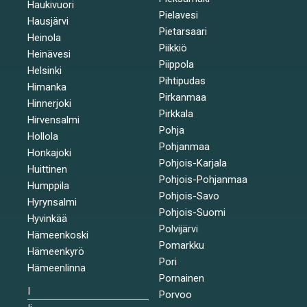
Haukivuori
Pielavesi
Hausjärvi
Pietarsaari
Heinola
Piikkiö
Heinävesi
Piippola
Helsinki
Pihtipudas
Himanka
Pirkanmaa
Hinnerjoki
Pirkkala
Hirvensalmi
Pohja
Hollola
Pohjanmaa
Honkajoki
Pohjois-Karjala
Huittinen
Pohjois-Pohjanmaa
Humppila
Pohjois-Savo
Hyrynsalmi
Pohjois-Suomi
Hyvinkää
Polvijärvi
Hämeenkoski
Pomarkku
Hämeenkyrö
Pori
Hämeenlinna
Pornainen
I
Porvoo