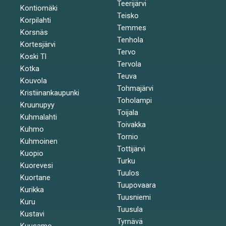
Teerijärvi
Kontiomäki
Teisko
Korpilahti
Temmes
Korsnäs
Tenhola
Kortesjärvi
Tervo
Koski Tl
Tervola
Kotka
Teuva
Kouvola
Tohmajärvi
Kristiinankaupunki
Toholampi
Kruunupyy
Toijala
Kuhmalahti
Toivakka
Kuhmo
Tornio
Kuhmoinen
Tottijärvi
Kuopio
Turku
Kuorevesi
Tuulos
Kuortane
Tuupovaara
Kurikka
Tuusniemi
Kuru
Tuusula
Kustavi
Tyrnävä
Kuusamo