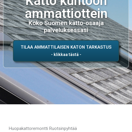
Katto kuntoon
ammattiottein
Koko Suomen katto-osaaja
palveluksessasi
TILAA AMMATTILAISEN KATON TARKASTUS
Huopakattoremontti Ruotsinpyhtää