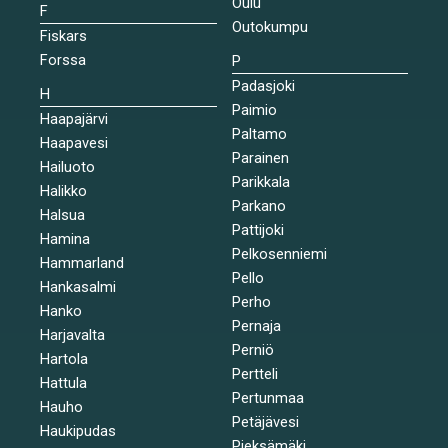
Oulu
F
Outokumpu
Fiskars
Forssa
P
Padasjoki
H
Paimio
Haapajärvi
Paltamo
Haapavesi
Parainen
Hailuoto
Parikkala
Halikko
Parkano
Halsua
Pattijoki
Hamina
Pelkosenniemi
Hammarland
Pello
Hankasalmi
Perho
Hanko
Pernaja
Harjavalta
Perniö
Hartola
Pertteli
Hattula
Pertunmaa
Hauho
Petäjävesi
Haukipudas
Pieksämäki