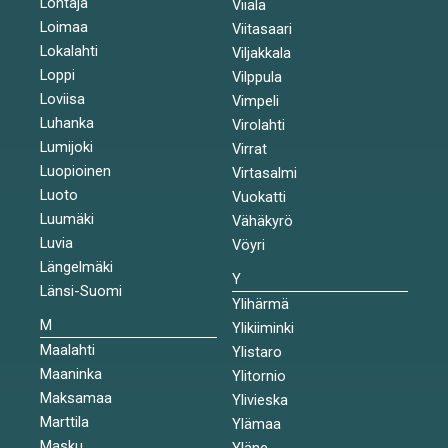
Lohtaja
Viiala
Loimaa
Viitasaari
Lokalahti
Viljakkala
Loppi
Vilppula
Loviisa
Vimpeli
Luhanka
Virolahti
Lumijoki
Virrat
Luopioinen
Virtasalmi
Luoto
Vuokatti
Luumäki
Vähäkyrö
Luvia
Vöyri
Längelmäki
Y
Länsi-Suomi
Ylihärmä
M
Ylikiiminki
Maalahti
Ylistaro
Maaninka
Ylitornio
Maksamaa
Ylivieska
Marttila
Ylämaa
Masku
Yläne