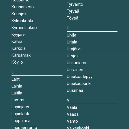
Tyrväntö
Kuusankoski
Tyrvää
Kuusjoki
Töysä
Kylmäkoski
Kymenlaakso
U
Kyyjärvi
Ulvila
Kälviä
Urjala
Kärkölä
Utajärvi
Kärsämäki
Utsjoki
Köyliö
Uukuniemi
Uurainen
L
Uusikaarlepyy
Lahti
Uusikaupunki
Laihia
Uusimaa
Laitila
Lammi
V
Lapinjärvi
Vaala
Lapinlahti
Vaasa
Lappajärvi
Vahto
Lappeenranta
Valkeakoski