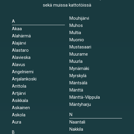
sekä muissa kattotöissä
Mouhijärvi
A
Muhos
Akaa
Multia
Alahärmä
Muonio
Alajärvi
Mustasaari
Alastaro
Muurame
Alavieska
Muurla
Alavus
Mynämäki
Angelniemi
Myrskylä
Anjalankoski
Mäntsälä
Anttola
Mänttä
Artjärvi
Mänttä-Vilppula
Asikkala
Mäntyharju
Askainen
N
Askola
Aura
Naantali
Nakkila
B