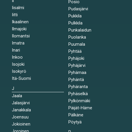
Ii
Posio
Iisalmi
Pudasjärvi
Iitti
Pukkila
Ikaalinen
Pulkkila
Ilmajoki
Punkalaidun
Ilomantsi
Puolanka
Imatra
Puumala
Inari
Pyhtää
Inkoo
Pyhäjoki
Isojoki
Pyhäjärvi
Isokyrö
Pyhämaa
Itä-Suomi
Pyhäntä
Pyhäranta
J
Pyhäselkä
Jaala
Pylkönmäki
Jalasjärvi
Päijät-Häme
Janakkala
Pälkäne
Joensuu
Pöytyä
Jokioinen
Joroinen
R