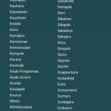
Savukoski
Kauhava
Seinäjoki
Kauniainen
Sievi
Kaustinen
Siikainen
Keitele
Siikajoki
Kemi
Siikalatva
Kemijärvi
Siilinjärvi
Keminmaa
Simo
Kemiönsaari
Simpele
Kempele
Sipoo
Kerava
Sippola
Kerimäki
Siuntio
Keski-Pohjanmaa
Snappertuna
Keski-Suomi
Sodankylä
Kestilä
Soini
Kesälahti
Somerniemi
Keuruu
Somero
Kihniö
Sonkajärvi
Kiihtelysvaara
Sotkamo