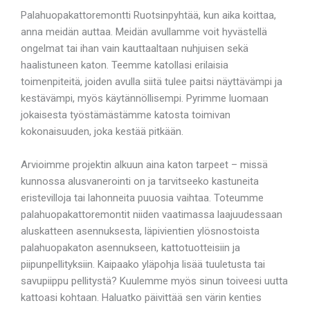
Palahuopakattoremontti Ruotsinpyhtää, kun aika koittaa,
anna meidän auttaa. Meidän avullamme voit hyvästellä
ongelmat tai ihan vain kauttaaltaan nuhjuisen sekä
haalistuneen katon. Teemme katollasi erilaisia
toimenpiteitä, joiden avulla siitä tulee paitsi näyttävämpi ja
kestävämpi, myös käytännöllisempi. Pyrimme luomaan
jokaisesta työstämästämme katosta toimivan
kokonaisuuden, joka kestää pitkään.
Arvioimme projektin alkuun aina katon tarpeet – missä
kunnossa alusvanerointi on ja tarvitseeko kastuneita
eristevilloja tai lahonneita puuosia vaihtaa. Toteumme
palahuopakattoremontit niiden vaatimassa laajuudessaan
aluskatteen asennuksesta, läpivientien ylösnostoista
palahuopakaton asennukseen, kattotuotteisiin ja
piipunpellityksiin. Kaipaako yläpohja lisää tuuletusta tai
savupiippu pellitystä? Kuulemme myös sinun toiveesi uutta
kattoasi kohtaan. Haluatko päivittää sen värin kenties