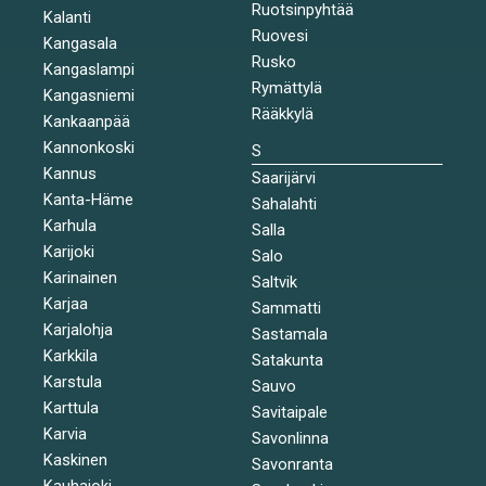
Ruotsinpyhtää
Kalanti
Ruovesi
Kangasala
Rusko
Kangaslampi
Rymättylä
Kangasniemi
Rääkkylä
Kankaanpää
Kannonkoski
S
Kannus
Saarijärvi
Kanta-Häme
Sahalahti
Karhula
Salla
Karijoki
Salo
Karinainen
Saltvik
Karjaa
Sammatti
Karjalohja
Sastamala
Karkkila
Satakunta
Karstula
Sauvo
Karttula
Savitaipale
Karvia
Savonlinna
Kaskinen
Savonranta
Kauhajoki