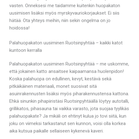
vasten. Onneksesi me taidamme kuitenkin huopakaton
uusimisen lisäksi myös myrskyvauriokorjaukset. Ei siis
hätää. Ota yhteys meihin, niin sekin ongelma on jo
hoidossa!
Palahuopakaton uusiminen Ruotsinpyhtää – kaikki katot
kuntoon kerralla
Palahuopakaton uusiminen Ruotsinpyhtää – me uskomme,
että jokainen katto ansaitsee kaipaamansa huolenpidon!
Koska palahuopa on edullinen, kevyt, kestävä sekä
pitkäikäinen materiaali, monet suosivat sitä
asuinrakennusten lisäksi myös piharakennustensa kattona.
Ehkä sinunkin pihapiiristäsi Ruotsinpyhtäällä löytyy autotalli,
grillikatos, pihasauna tai vaikka varasto, jota suojaa tyylikäs
palahuopakate? Ja mikäli on ehtinyt kulua jo tovi siitä, kun
joku on viimeksi tarkastanut sen kunnon, voisi olla korkea
aika kutsua paikalle sellaiseen kykenevä kaveri.