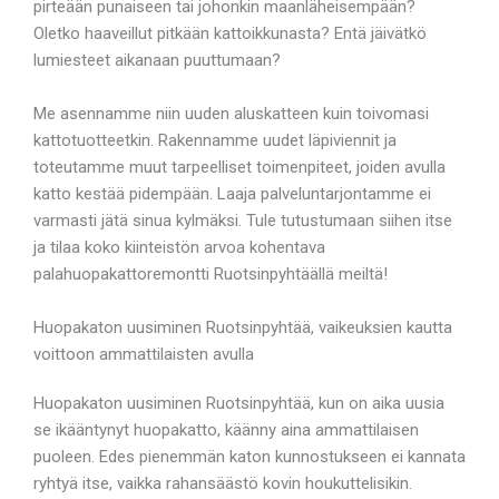
pirteään punaiseen tai johonkin maanläheisempään?
Oletko haaveillut pitkään kattoikkunasta? Entä jäivätkö
lumiesteet aikanaan puuttumaan?
Me asennamme niin uuden aluskatteen kuin toivomasi
kattotuotteetkin. Rakennamme uudet läpiviennit ja
toteutamme muut tarpeelliset toimenpiteet, joiden avulla
katto kestää pidempään. Laaja palveluntarjontamme ei
varmasti jätä sinua kylmäksi. Tule tutustumaan siihen itse
ja tilaa koko kiinteistön arvoa kohentava
palahuopakattoremontti Ruotsinpyhtäällä meiltä!
Huopakaton uusiminen Ruotsinpyhtää, vaikeuksien kautta
voittoon ammattilaisten avulla
Huopakaton uusiminen Ruotsinpyhtää, kun on aika uusia
se ikääntynyt huopakatto, käänny aina ammattilaisen
puoleen. Edes pienemmän katon kunnostukseen ei kannata
ryhtyä itse, vaikka rahansäästö kovin houkuttelisikin.