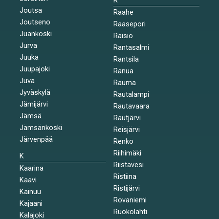
Joutsa
Raahe
Joutseno
Raasepori
Juankoski
Raisio
Jurva
Rantasalmi
Juuka
Rantsila
Juupajoki
Ranua
Juva
Rauma
Jyväskylä
Rautalampi
Jämijärvi
Rautavaara
Jämsä
Rautjärvi
Jämsänkoski
Reisjärvi
Järvenpää
Renko
Riihimäki
K
Riistavesi
Kaarina
Ristiina
Kaavi
Ristijärvi
Kainuu
Rovaniemi
Kajaani
Ruokolahti
Kalajoki