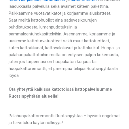
laadukkaalla palvelulla sekä avaimet käteen pakettina.
Paikkaamme vuotavat katot ja korjaamme aluskatteet.
Saat meiltä kattohuollot aina sadevesikourujen
puhdistuksesta, lumenpudotuksiin ja
sammaleentuhokäsittelyihin. Asennamme, korjaamme ja
uusimme kattoturvatuotteet sekä muut kattotuotteet,
kuten kattoikkunat, kattovalokuvut ja kattoluukut. Huopa- ja
palahuopakattotöihin meillä on erityisen paljon kokemusta,
joten jos tarpeenasi on huopakaton korjaus tai
huopakattoremontti, et parempaa tekijää Ruotsinpyhtäällä
löydä.
Ota yhteyttä kaikissa kattotöissä kattopalveluumme
Ruotsinpyhtään alueella!
Palahuopakattoremontti Ruotsinpyhtää – hyvästi ongelmat
ja tervetuloa käytännöllisyys!