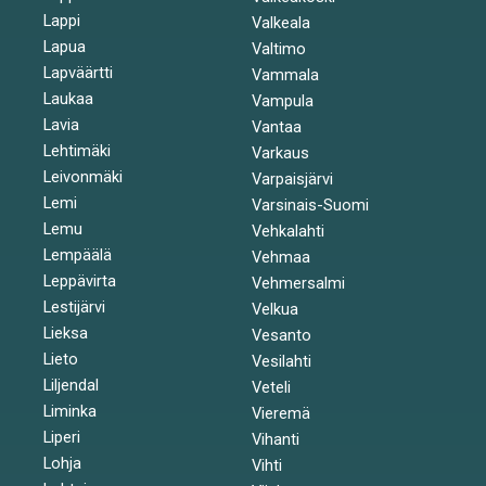
Lappi
Valkeala
Lapua
Valtimo
Lapväärtti
Vammala
Laukaa
Vampula
Lavia
Vantaa
Lehtimäki
Varkaus
Leivonmäki
Varpaisjärvi
Lemi
Varsinais-Suomi
Lemu
Vehkalahti
Lempäälä
Vehmaa
Leppävirta
Vehmersalmi
Lestijärvi
Velkua
Lieksa
Vesanto
Lieto
Vesilahti
Liljendal
Veteli
Liminka
Vieremä
Liperi
Vihanti
Lohja
Vihti