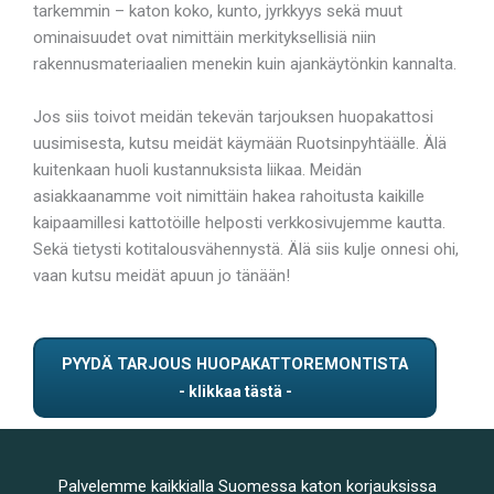
tarkemmin – katon koko, kunto, jyrkkyys sekä muut
ominaisuudet ovat nimittäin merkityksellisiä niin
rakennusmateriaalien menekin kuin ajankäytönkin kannalta.
Jos siis toivot meidän tekevän tarjouksen huopakattosi
uusimisesta, kutsu meidät käymään Ruotsinpyhtäälle. Älä
kuitenkaan huoli kustannuksista liikaa. Meidän
asiakkaanamme voit nimittäin hakea rahoitusta kaikille
kaipaamillesi kattotöille helposti verkkosivujemme kautta.
Sekä tietysti kotitalousvähennystä. Älä siis kulje onnesi ohi,
vaan kutsu meidät apuun jo tänään!
PYYDÄ TARJOUS HUOPAKATTOREMONTISTA
Palvelemme kaikkialla Suomessa katon korjauksissa