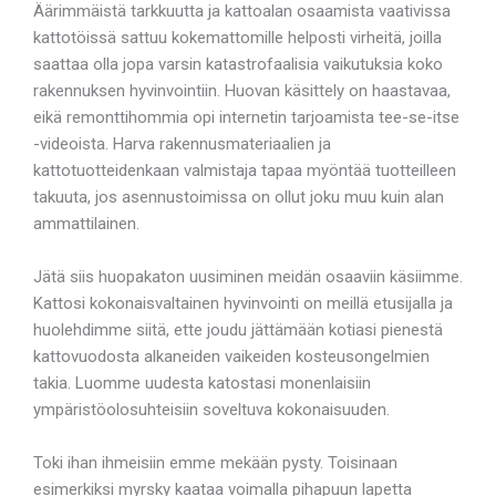
Äärimmäistä tarkkuutta ja kattoalan osaamista vaativissa
kattotöissä sattuu kokemattomille helposti virheitä, joilla
saattaa olla jopa varsin katastrofaalisia vaikutuksia koko
rakennuksen hyvinvointiin. Huovan käsittely on haastavaa,
eikä remonttihommia opi internetin tarjoamista tee-se-itse
-videoista. Harva rakennusmateriaalien ja
kattotuotteidenkaan valmistaja tapaa myöntää tuotteilleen
takuuta, jos asennustoimissa on ollut joku muu kuin alan
ammattilainen.
Jätä siis huopakaton uusiminen meidän osaaviin käsiimme.
Kattosi kokonaisvaltainen hyvinvointi on meillä etusijalla ja
huolehdimme siitä, ette joudu jättämään kotiasi pienestä
kattovuodosta alkaneiden vaikeiden kosteusongelmien
takia. Luomme uudesta katostasi monenlaisiin
ympäristöolosuhteisiin soveltuva kokonaisuuden.
Toki ihan ihmeisiin emme mekään pysty. Toisinaan
esimerkiksi myrsky kaataa voimalla pihapuun lapetta