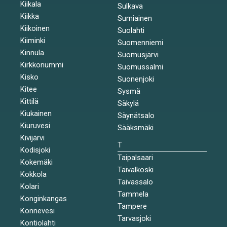
Kiikala
Sulkava
Kiikka
Sumiainen
Kiikoinen
Suolahti
Kiiminki
Suomenniemi
Kinnula
Suomusjärvi
Kirkkonummi
Suomussalmi
Kisko
Suonenjoki
Kitee
Sysmä
Kittilä
Säkylä
Kiukainen
Säynätsalo
Kiuruvesi
Sääksmäki
Kivijärvi
T
Kodisjoki
Taipalsaari
Kokemäki
Taivalkoski
Kokkola
Taivassalo
Kolari
Tammela
Konginkangas
Tampere
Konnevesi
Tarvasjoki
Kontiolahti