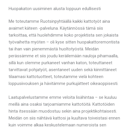
Huopakaton uusiminen alusta loppuun edullisesti
Me toteutamme Ruotsinpyhtäällä kaikki kattotyöt aina
avaimet käteen -palveluna. Käytännössä tämä siis
tarkoittaa, että huolehdimme koko projektista sen jokaista
työvaihetta myöten – oli kyse sitten huopakattoremontista
tai ihan vain pienemmästä huoltotyöstä. Meidän
perässämme et siis joudu keräilemään nauloja pihamaalla,
sillä kun olemme purkaneet vanhan katon, toteuttaneet
tarvittavat pohjatyöt, asentaneet uuden sekä kiinnittäneet
tilaamasi kattotuotteet, toteutamme vielä kohteen
loppusiivouksen ja hävitämme purkujätteet oikeaoppisesti.
Laatupalvelustamme emme veloita lisähintaa – se kuuluu
meillä aina osaksi tarjoamiamme kattotöitä. Kattotöiden
hinta itsessään muodostuu sekin aina projektikohtaisesti.
Meidän on siis nähtävä kattosi ja kuultava toiveistasi ennen
kuin voimme alkaa keskustelemaan numeroista sen