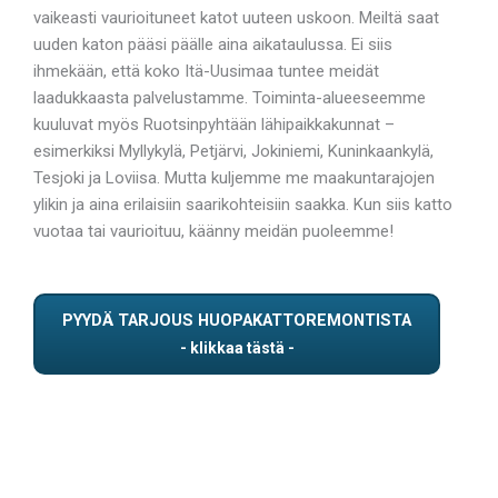
vaikeasti vaurioituneet katot uuteen uskoon. Meiltä saat
uuden katon pääsi päälle aina aikataulussa. Ei siis
ihmekään, että koko Itä-Uusimaa tuntee meidät
laadukkaasta palvelustamme. Toiminta-alueeseemme
kuuluvat myös Ruotsinpyhtään lähipaikkakunnat –
esimerkiksi Myllykylä, Petjärvi, Jokiniemi, Kuninkaankylä,
Tesjoki ja Loviisa. Mutta kuljemme me maakuntarajojen
ylikin ja aina erilaisiin saarikohteisiin saakka. Kun siis katto
vuotaa tai vaurioituu, käänny meidän puoleemme!
PYYDÄ TARJOUS HUOPAKATTOREMONTISTA