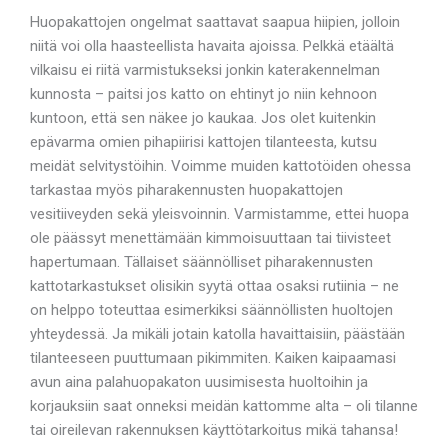
Huopakattojen ongelmat saattavat saapua hiipien, jolloin
niitä voi olla haasteellista havaita ajoissa. Pelkkä etäältä
vilkaisu ei riitä varmistukseksi jonkin katerakennelman
kunnosta – paitsi jos katto on ehtinyt jo niin kehnoon
kuntoon, että sen näkee jo kaukaa. Jos olet kuitenkin
epävarma omien pihapiirisi kattojen tilanteesta, kutsu
meidät selvitystöihin. Voimme muiden kattotöiden ohessa
tarkastaa myös piharakennusten huopakattojen
vesitiiveyden sekä yleisvoinnin. Varmistamme, ettei huopa
ole päässyt menettämään kimmoisuuttaan tai tiivisteet
hapertumaan. Tällaiset säännölliset piharakennusten
kattotarkastukset olisikin syytä ottaa osaksi rutiinia – ne
on helppo toteuttaa esimerkiksi säännöllisten huoltojen
yhteydessä. Ja mikäli jotain katolla havaittaisiin, päästään
tilanteeseen puuttumaan pikimmiten. Kaiken kaipaamasi
avun aina palahuopakaton uusimisesta huoltoihin ja
korjauksiin saat onneksi meidän kattomme alta – oli tilanne
tai oireilevan rakennuksen käyttötarkoitus mikä tahansa!