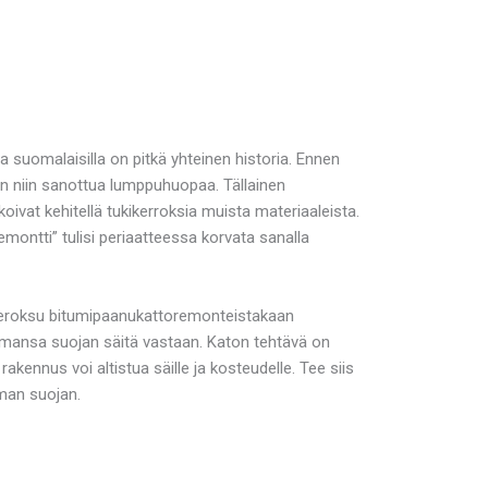
suomalaisilla on pitkä yhteinen historia. Ennen
ään niin sanottua lumppuhuopaa. Tällainen
oivat kehitellä tukikerroksia muista materiaaleista.
montti” tulisi periaatteessa korvata sanalla
ieroksu bitumipaanukattoremonteistakaan
emansa suojan säitä vastaan. Katon tehtävä on
kennus voi altistua säille ja kosteudelle. Tee siis
mman suojan.