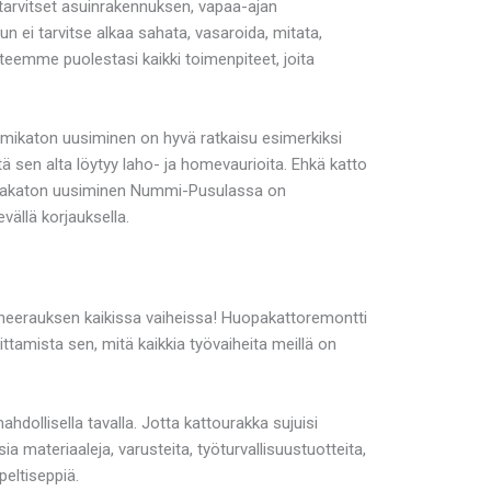
arvitset asuinrakennuksen, vapaa-ajan
 ei tarvitse alkaa sahata, vasaroida, mitata,
teemme puolestasi kaikki toimenpiteet, joita
umikaton uusiminen on hyvä ratkaisu esimerkiksi
ttä sen alta löytyy laho- ja homevaurioita. Ehkä katto
huopakaton uusiminen Nummi-Pusulassa on
vällä korjauksella.
neerauksen kaikissa vaiheissa! Huopakattoremontti
ttamista sen, mitä kaikkia työvaiheita meillä on
ollisella tavalla. Jotta kattourakka sujuisi
a materiaaleja, varusteita, työturvallisuustuotteita,
peltiseppiä.