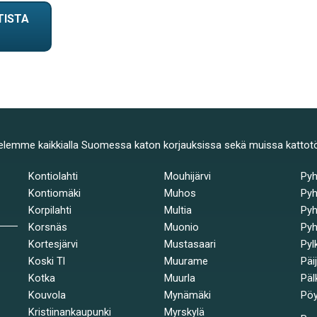
TISTA
elemme kaikkialla Suomessa katon korjauksissa sekä muissa kattot
Kontiolahti
Mouhijärvi
Py
Kontiomäki
Muhos
Pyh
Korpilahti
Multia
Pyh
Korsnäs
Muonio
Pyh
Kortesjärvi
Mustasaari
Pyl
Koski Tl
Muurame
Päi
Kotka
Muurla
Päl
Kouvola
Mynämäki
Pöy
Kristiinankaupunki
Myrskylä