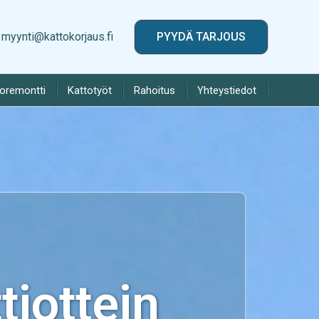
myynti@kattokorjaus.fi
PYYDÄ TARJOUS
toremontti
Kattotyöt
Rahoitus
Yhteystiedot
iottein