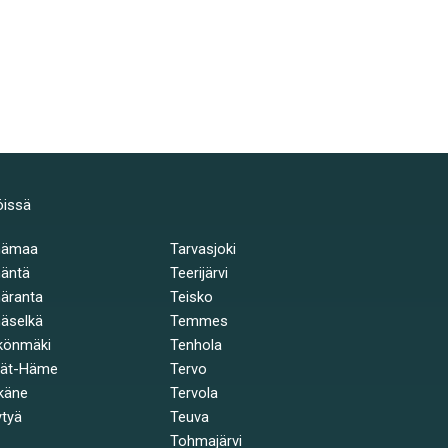
öissä
hämaa
Tarvasjoki
äntä
Teerijärvi
äranta
Teisko
äselkä
Temmes
könmäki
Tenhola
jät-Häme
Tervo
käne
Tervola
tyä
Teuva
Tohmajärvi