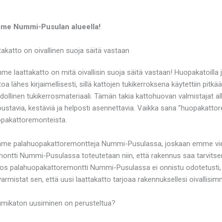
umme Nummi-Pusulan alueella!
katto on oivallinen suoja säitä vastaan
attakatto on mitä oivallisin suoja säitä vastaan! Huopakatoilla ja 
 lähes kirjaimellisesti, sillä kattojen tukikerroksena käytettiin pitk
ollinen tukikerrosmateriaali. Tämän takia kattohuovan valmistajat alk
ustavia, kestäviä ja helposti asennettavia. Vaikka sana ”huopakattore
uopakattoremonteista.
evämme palahuopakattoremontteja Nummi-Pusulassa, joskaan emme v
montti Nummi-Pusulassa toteutetaan niin, että rakennus saa tarvits
 Jos palahuopakattoremontti Nummi-Pusulassa ei onnistu odotetusti, ra
n varmistat sen, että uusi laattakatto tarjoaa rakennuksellesi oivallisi
umikaton uusiminen on perusteltua?