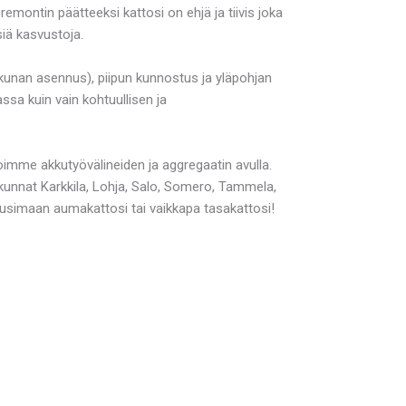
emontin päätteeksi kattosi on ehjä ja tiivis joka
siä kasvustoja.
kunan asennus), piipun kunnostus ja yläpohjan
a kuin vain kohtuullisen ja
mme akkutyövälineiden ja aggregaatin avulla.
unnat Karkkila, Lohja, Salo, Somero, Tammela,
 uusimaan aumakattosi tai vaikkapa tasakattosi!