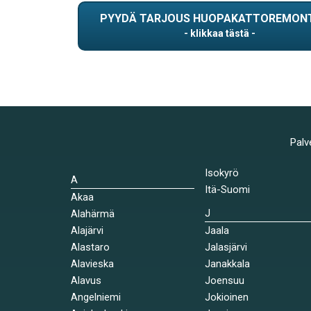
PYYDÄ TARJOUS HUOPAKATTOREMON
Palv
Isokyrö
A
Itä-Suomi
Akaa
J
Alahärmä
Alajärvi
Jaala
Alastaro
Jalasjärvi
Alavieska
Janakkala
Alavus
Joensuu
Angelniemi
Jokioinen