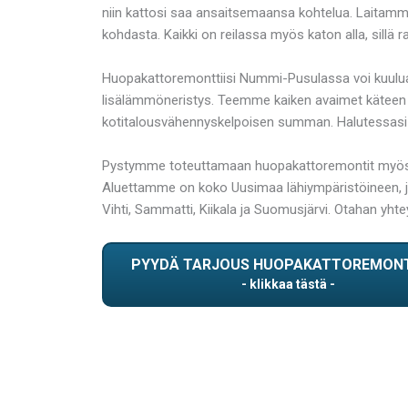
niin kattosi saa ansaitsemaansa kohtelua. Laitamme 
kohdasta. Kaikki on reilassa myös katon alla, sillä 
Huopakattoremonttiisi Nummi-Pusulassa voi kuulua 
lisälämmöneristys. Teemme kaiken avaimet käteen 
kotitalousvähennyskelpoisen summan. Halutessasi
Pystymme toteuttamaan huopakattoremontit myös sa
Aluettamme on koko Uusimaa lähiympäristöineen, jo
Vihti, Sammatti, Kiikala ja Suomusjärvi. Otahan yht
PYYDÄ TARJOUS HUOPAKATTOREMON