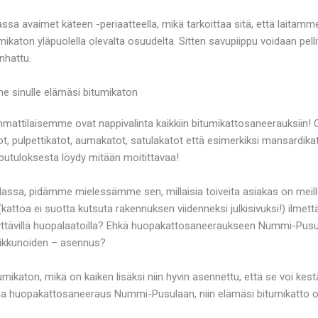
vaimet käteen -periaatteella, mikä tarkoittaa sitä, että laitamme
katon yläpuolella olevalta osuudelta. Sitten savupiippu voidaan pell
nhattu.
 sinulle elämäsi bitumikaton
tilaisemme ovat nappivalinta kaikkiin bitumikattosaneerauksiin! Ot
pulpettikatot, aumakatot, satulakatot että esimerkiksi mansardikatot.
pputuloksesta löydy mitään moitittavaa!
a, pidämme mielessämme sen, millaisia toiveita asiakas on meille
kattoa ei suotta kutsuta rakennuksen viidenneksi julkisivuksi!) ilmett
näyttävillä huopalaatoilla? Ehkä huopakattosaneeraukseen Nummi-Pusu
toikkunoiden – asennus?
mikaton, mikä on kaiken lisäksi niin hyvin asennettu, että se voi kes
tilaa huopakattosaneeraus Nummi-Pusulaan, niin elämäsi bitumikatto