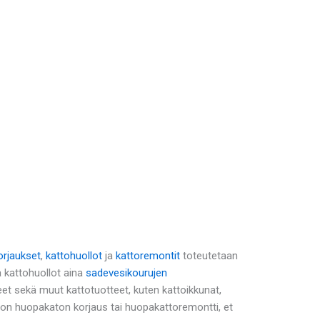
orjaukset
,
kattohuollot
ja
kattoremontit
toteutetaan
ä kattohuollot aina
sadevesikourujen
t sekä muut kattotuotteet, kuten kattoikkunat,
i on huopakaton korjaus tai huopakattoremontti, et