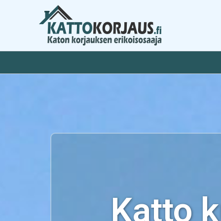
Siirry
sisältöön
Katto 