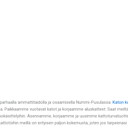
 parhaalla ammattitaidolla ja osaamisella Nummi-Pusulassa.
Katon k
ina. Paikkaamme vuotavat katot ja korjaamme aluskatteet. Saat meilt
okäsittelyihin. Asennamme, korjaamme ja uusimme kattoturvatuottee
attotöihin meillä on erityisen paljon kokemusta, joten jos tarpeenas