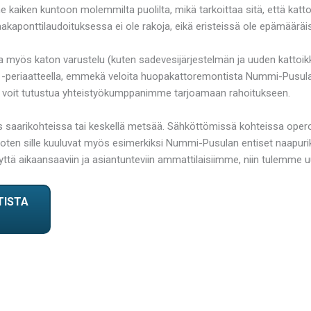
kaiken kuntoon molemmilta puolilta, mikä tarkoittaa sitä, että kattor
raakaponttilaudoituksessa ei ole rakoja, eikä eristeissä ole epämääräi
myös katon varustelu (kuten sadevesijärjestelmän ja uuden kattoik
-periaatteella, emmekä veloita huopakattoremontista Nummi-Pusulass
 voit tutustua yhteistyökumppanimme tarjoamaan rahoitukseen.
arikohteissa tai keskellä metsää. Sähköttömissä kohteissa operoi
ten sille kuuluvat myös esimerkiksi Nummi-Pusulan entiset naapurik
eyttä aikaansaaviin ja asiantunteviin ammattilaisiimme, niin tulemme
TISTA