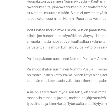
Huopakaton uusiminen Nummi-Pusula – Kauttamme ta
rakennuksen tai piharakennuksen huopakattoremontti
ruuvata tai muurata mitään. Sinun ei tarvitse myösk
huopakaton uusiminen Nummi-Pusulassa voi pitää s
Voit luottaa meihin myös silloin, kun on päätettä
silloin, jos huopakaton käyttöikä on ylittynyt. Huopa
ei vuoda, mutta huovat ovat kauttaaltaan kuluneita
perusteltua – samoin kuin silloin, jos katto on esim
Palahuopakaton uusiminen Nummi-Pusula – Ammatt
Palahuopakaton uusiminen Nummi-Pusula – Täsmälli
on monipuolinen kattourakka. Siihen liittyy aina use
edessämme, koska asia vaikuttaa siihen, mitä pa
Asia on selvitettävä myös sen takia, että voisimme
mahdollisimman sujuvasti, meidän on järjestettävä as
työvälineitä ja kiinnikkeitä. Työmaalta pitää löytyä m