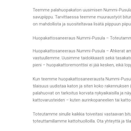
Teemme palahuopakaton uusimisen Nummi-Pusulassa a
savupiippu. Tarvittaessa teemme muuraustyöt bitumi
on mahdollista ja suositeltavaa lisätä piippuun piipu
Huopakattosaneeraus Nummi-Pusula – Toteutamme
Huopakattosaneeraus Nummi-Pusula – Ahkerat ammat
vastuullemme. Uusimme taidokkaasti sekä tasakatot, 
pieni – huopakattoremonttisi ei jää kesken, eikä lo
Kun teemme huopakattosaneerausta Nummi-Pusulass
tilaisuus uudistaa katon ja siten koko rakennuksen (
palahuovat on tarkoitus korvata nykyaikaisilla ja 
kattovarusteiden – kuten aurinkopaneelien tai kat
Toteutamme sinulle kaikkia toiveitasi vastaavan bitu
toteuttamillamme kattohuolloilla. Ota yhteyttä ja 