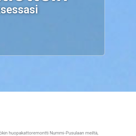
ksessasi
mökin huopakattoremontti Nummi-Pusulaan meiltä,