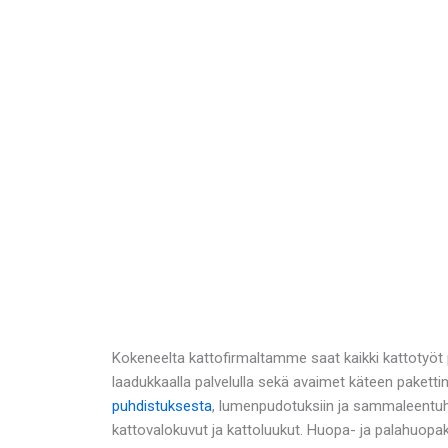
Kokeneelta kattofirmaltamme saat kaikki kattotyöt
laadukkaalla palvelulla sekä avaimet käteen pakett
puhdistuksesta
, lumenpudotuksiin ja sammaleentuh
kattovalokuvut ja kattoluukut. Huopa- ja palahuopak