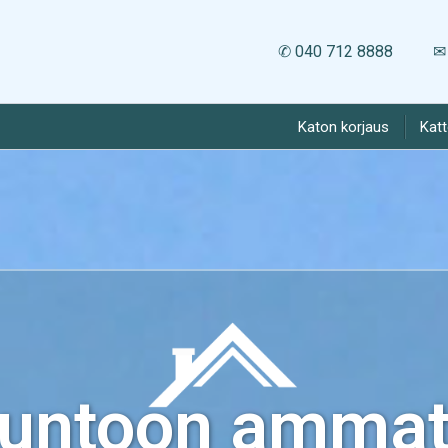
✆ 040 712 8888
✉ 
Katon korjaus
Kat
kuntoon ammatt