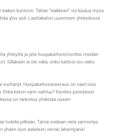
 kaiken kuntoon. Tähän ”kaikkeen” voi kuulua myös
ittää ylös asti. Laattakaton uusimisen yhteydessä
a yhteyttä ja jätä huopakattoremonttisi meidän
 Silläkään ei ole väliä, onko kattosi iso vaiko
 esittänyt. Huopakattosaneeraus on näet oiva
ä. Ehkä katon värin vaihtuu? Kenties perinteiset
lassa on tarkoitus yhdistää uusien
tää todella pitkään. Tämä voidaan vielä varmistaa
 on yhden ison askeleen verran lähempänä!