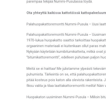
parempaa tekijää Nummi-Pusulassa löydä.
Ota yhteyttä kaikissa kattotöissä kattopalvelu
Palahuopakattoremontti Nummi-Pusula – Uusi laatta
Palahuopakattoremontti Nummi-Pusula – Uusimamme la
1970-lukua huopakatto saattoi tarkoittaa huopakattoa
orgaaninen materiaali ei kuitenkaan ollut paras mahd
Nykyään käytetään kumibitumikatteita, mitkä ovat jo
”bitumikattoremontti”, edelleen puhutaan paljon h
Meitä se ei haittaa! Me julistamme ylpeästi tek
puhumista. Tärkeintä on se, että palahuopakattore
pitää kosteus pois katon alla olevista rakenteista.
fiksu valita ja tilaa laattakattoremontti meiltä! Näi
Huopakaton uusiminen Nummi-Pusula – Milloin bit