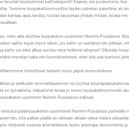
voitat loistavimmat kattoekspertit! Käänny siis puoleemme, kun t
a. Teemme huopakattoremonttisi täyden palvelun pakettina, eli sinun
ään kantaa, ajaa, kerätä, nostaa tai purkaa yhtään mitään, koska me 
isällään.
vä se, onko aika aloittaa huopakaton uusiminen Nummi-Pusulassa. Bit
katon vaihto tepsii myös silloin, jos katto on vuotanut niin pitkään, e
, ja katto voi siksi alkaa vuotaa minä hetkenä tahansa? Silloinkin 
erkiksi myrskyn takia niin huonokuntoinen, ettei sitä saa kuntoon järke
ilaisemme toteuttavat tarkasti myös piipun kunnostuksen
siin ja tarkkoihin ammattilaisiimme voi luottaa bitumipaanukattosa
ita eri työvaiheita. Haluamme tietää jo ennen huopakattoremontin aloi
lahuopakaton uusiminen Nummi-Pusulassa maksaa.
 varautua palahuopakaton uusimiseen Nummi-Pusulassa parhaalla mahd
iat niin, että paikan päällä on oikeaan aikaan oikea määrä oikeanlaisi
yös riittävästi osaavia ammattilaisia, kuten asentajia, kirvesmiehiä ja 