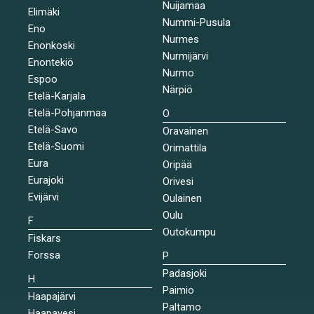
Nuijamaa
Elimäki
Nummi-Pusula
Eno
Nurmes
Enonkoski
Nurmijärvi
Enontekiö
Nurmo
Espoo
Närpiö
Etelä-Karjala
Etelä-Pohjanmaa
O
Etelä-Savo
Oravainen
Etelä-Suomi
Orimattila
Eura
Oripää
Eurajoki
Orivesi
Evijärvi
Oulainen
Oulu
F
Outokumpu
Fiskars
Forssa
P
Padasjoki
H
Paimio
Haapajärvi
Paltamo
Haapavesi