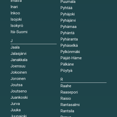
Imatra
Puumala
Inari
Pyhtää
Inkoo
Pyhäjoki
Isojoki
Pyhäjärvi
Isokyrö
Pyhämaa
Itä-Suomi
Pyhäntä
Pyhäranta
J
Pyhäselkä
Jaala
Pylkönmäki
Jalasjärvi
Päijät-Häme
Janakkala
Pälkäne
Joensuu
Pöytyä
Jokioinen
Joroinen
R
Joutsa
Raahe
Joutseno
Raasepori
Juankoski
Raisio
Jurva
Rantasalmi
Juuka
Rantsila
Juupajoki