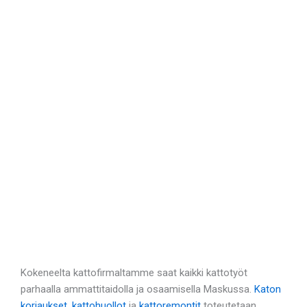
Kokeneelta kattofirmaltamme saat kaikki kattotyöt
parhaalla ammattitaidolla ja osaamisella Maskussa.
Katon
korjaukset
,
kattohuollot
ja
kattoremontit
toteutetaan