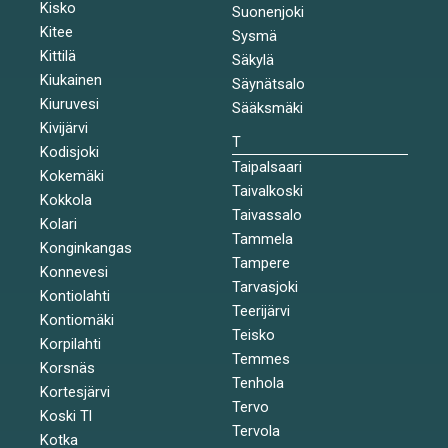
Kisko
Suonenjoki
Kitee
Sysmä
Kittilä
Säkylä
Kiukainen
Säynätsalo
Kiuruvesi
Sääksmäki
Kivijärvi
T
Kodisjoki
Taipalsaari
Kokemäki
Taivalkoski
Kokkola
Taivassalo
Kolari
Tammela
Konginkangas
Tampere
Konnevesi
Tarvasjoki
Kontiolahti
Teerijärvi
Kontiomäki
Teisko
Korpilahti
Temmes
Korsnäs
Tenhola
Kortesjärvi
Tervo
Koski Tl
Tervola
Kotka