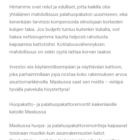
Hintamme ovat reilut ja edulliset, jotta kaikilla olisi
yhtäläinen mahdollisuus palahuopakaton uusimiseen, eikä
kenenkään tarvitsisi kompensoida elinolojaan korkeiden
kulujen takia. Jos budjetti tuntuu kuitenkin tiukalta, voit
hakea nettisivujemme kautta helposti rahoitusta
kaipaamiisi kattotöihin. Kotitalousvähennyksen
mahdollisuus on sekin syytä laittaa korvan taakse.
Investoi siis käytännöllisempään ja näyttävään kattoon,
joka parhaimmillaan jopa nostaa koko rakennuksen arvoa
asuntomarkkinoilla. Maskussa saat sen meiltä – vieläpä
hyvällä palvelulla höystettynä!
Huopakatto- ja palahuopakattoremontit kaikenlaisille
katoille Maskussa
Maskussa huopa- ja palahuopakattoremontteja kaipaavat
toisinaan muutkin kuin asuinrakennusten katot.