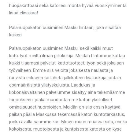
huopakattoasi sekä katollesi monta hyvää vuosikymmentä
lisää elinaikaa!
Palahuopakaton uusiminen Masku hintaan, joka sisältää
kaiken
Palahuopakaton uusiminen Masku, sekä kaikki muut
kattotyöt meiltä ilman piilokuluja. Meidän hintamme kattaa
kaikki tilaamasi palvelut, kattotuotteet, työn sekä jokaisen
työvaiheen. Emme siis veloita jokaisesta naulasta ja
ruuvista erikseen tai lähetä jälkikäteen lisälaskuja jostain
epämääräisistä yllätyskuluista. Laadukas ja
kokonaisvaltainen palvelumme sisältyy aina tekemäämme
tarjoukseen, jonka muodostamme katon yksilölliset
ominaisuudet huomioiden. Meidän on siis ensin käytävä
paikan päällä Maskussa tekemässä katon kuntotarkastus,
jonka avulla saamme käsityksen muun muassa siitä, minkä
kokoisesta, muotoisesta ja kuntoisesta katosta on kyse.