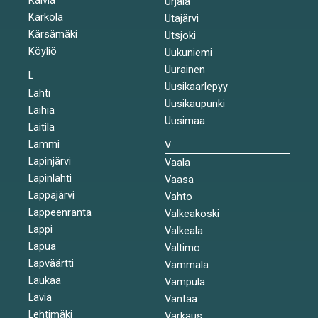
Urjala
Kärkölä
Utajärvi
Kärsämäki
Utsjoki
Köyliö
Uukuniemi
Uurainen
L
Uusikaarlepyy
Lahti
Uusikaupunki
Laihia
Uusimaa
Laitila
Lammi
V
Lapinjärvi
Vaala
Lapinlahti
Vaasa
Lappajärvi
Vahto
Lappeenranta
Valkeakoski
Lappi
Valkeala
Lapua
Valtimo
Lapväärtti
Vammala
Laukaa
Vampula
Lavia
Vantaa
Lehtimäki
Varkaus