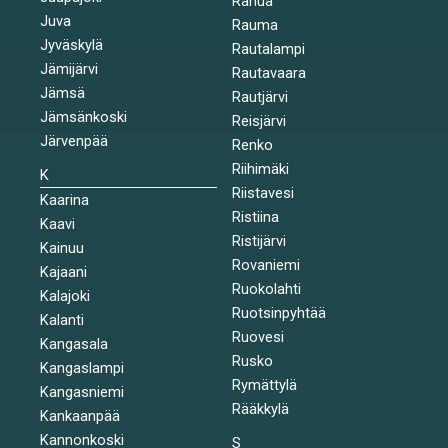
Ranua
Juva
Rauma
Jyväskylä
Rautalampi
Jämijärvi
Rautavaara
Jämsä
Rautjärvi
Jämsänkoski
Reisjärvi
Järvenpää
Renko
Riihimäki
K
Riistavesi
Kaarina
Ristiina
Kaavi
Ristijärvi
Kainuu
Rovaniemi
Kajaani
Ruokolahti
Kalajoki
Ruotsinpyhtää
Kalanti
Ruovesi
Kangasala
Rusko
Kangaslampi
Rymättylä
Kangasniemi
Rääkkylä
Kankaanpää
Kannonkoski
S