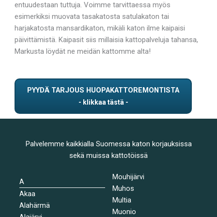
entuudestaan tuttuja. Voimme tarvittaessa myös
esimerkiksi muovata tasakatosta satulakaton tai
harjakatosta mansardikaton, mikäli katon ilme kaipaisi
päivittämistä. Kaipasit siis millaisia kattopalveluja tahansa,
Markusta löydät ne meidän kattomme alta!
PYYDÄ TARJOUS HUOPAKATTOREMONTISTA
Palvelemme kaikkialla Suomessa katon korjauksissa
sekä muissa kattotöissä
Mouhijärvi
A
Muhos
Akaa
Multia
Alahärmä
Muonio
Alajärvi