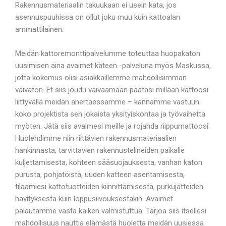
Rakennusmateriaalin takuukaan ei usein kata, jos
asennuspuuhissa on ollut joku muu kuin kattoalan
ammattilainen.
Meidän kattoremonttipalvelumme toteuttaa huopakaton
uusimisen aina avaimet käteen -palveluna myös Maskussa,
jotta kokemus olisi asiakkaillemme mahdollisimman
vaivaton. Et siis joudu vaivaamaan päätäsi millään kattoosi
liittyvällä meidän ahertaessamme – kannamme vastuun
koko projektista sen jokaista yksityiskohtaa ja työvaihetta
myöten. Jätä siis avaimesi meille ja rojahda riippumattoosi.
Huolehdimme niin riittävien rakennusmateriaalien
hankinnasta, tarvittavien rakennustelineiden paikalle
kuljettamisesta, kohteen sääsuojauksesta, vanhan katon
purusta, pohjatöistä, uuden katteen asentamisesta,
tilaamiesi kattotuotteiden kiinnittämisestä, purkujätteiden
hävityksestä kuin loppusiivouksestakin. Avaimet
palautamme vasta kaiken valmistuttua. Tarjoa siis itsellesi
mahdollisuus nauttia elämästä huoletta meidän uusiessa