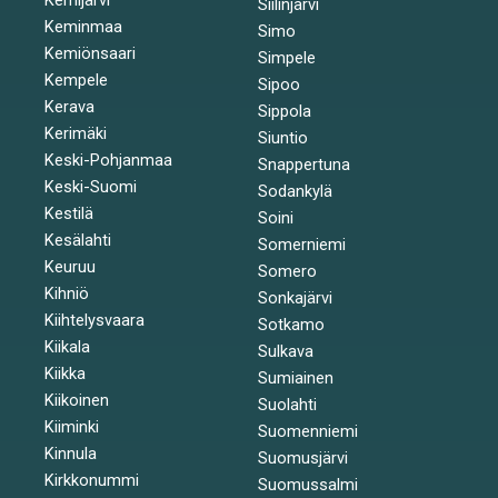
Siilinjärvi
Keminmaa
Simo
Kemiönsaari
Simpele
Kempele
Sipoo
Kerava
Sippola
Kerimäki
Siuntio
Keski-Pohjanmaa
Snappertuna
Keski-Suomi
Sodankylä
Kestilä
Soini
Kesälahti
Somerniemi
Keuruu
Somero
Kihniö
Sonkajärvi
Kiihtelysvaara
Sotkamo
Kiikala
Sulkava
Kiikka
Sumiainen
Kiikoinen
Suolahti
Kiiminki
Suomenniemi
Kinnula
Suomusjärvi
Kirkkonummi
Suomussalmi