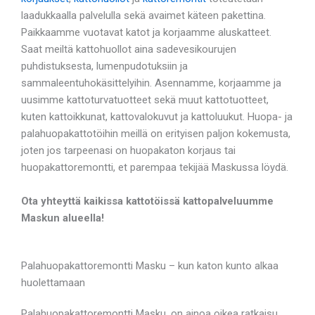
laadukkaalla palvelulla sekä avaimet käteen pakettina.
Paikkaamme vuotavat katot ja korjaamme aluskatteet.
Saat meiltä kattohuollot aina sadevesikourujen
puhdistuksesta, lumenpudotuksiin ja
sammaleentuhokäsittelyihin. Asennamme, korjaamme ja
uusimme kattoturvatuotteet sekä muut kattotuotteet,
kuten kattoikkunat, kattovalokuvut ja kattoluukut. Huopa- ja
palahuopakattotöihin meillä on erityisen paljon kokemusta,
joten jos tarpeenasi on huopakaton korjaus tai
huopakattoremontti, et parempaa tekijää Maskussa löydä.
Ota yhteyttä kaikissa kattotöissä kattopalveluumme
Maskun alueella!
Palahuopakattoremontti Masku – kun katon kunto alkaa
huolettamaan
Palahuopakattoremontti Masku, on ainoa oikea ratkaisu,