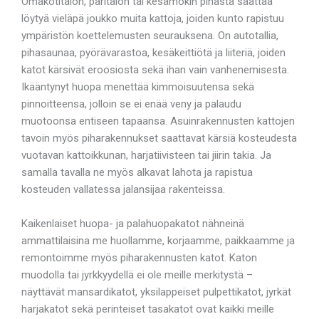
Omakotitalon, paritalon tai kesämökin pihasta saattaa
löytyä vieläpä joukko muita kattoja, joiden kunto rapistuu
ympäristön koettelemusten seurauksena. On autotallia,
pihasaunaa, pyörävarastoa, kesäkeittiötä ja liiteriä, joiden
katot kärsivät eroosiosta sekä ihan vain vanhenemisesta.
Ikääntynyt huopa menettää kimmoisuutensa sekä
pinnoitteensa, jolloin se ei enää veny ja palaudu
muotoonsa entiseen tapaansa. Asuinrakennusten kattojen
tavoin myös piharakennukset saattavat kärsiä kosteudesta
vuotavan kattoikkunan, harjatiivisteen tai jiirin takia. Ja
samalla tavalla ne myös alkavat lahota ja rapistua
kosteuden vallatessa jalansijaa rakenteissa.
Kaikenlaiset huopa- ja palahuopakatot nähneinä
ammattilaisina me huollamme, korjaamme, paikkaamme ja
remontoimme myös piharakennusten katot. Katon
muodolla tai jyrkkyydellä ei ole meille merkitystä –
näyttävät mansardikatot, yksilappeiset pulpettikatot, jyrkät
harjakatot sekä perinteiset tasakatot ovat kaikki meille