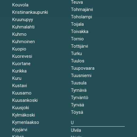
Teuva
Kouvola
Tohmajärvi
Kristiinankaupunki
Toholampi
Kruunupyy
Toijala
Kuhmalahti
Toivakka
Kuhmo
Tornio
Kuhmoinen
Tottijärvi
Kuopio
Turku
Kuorevesi
Tuulos
Kuortane
Tuupovaara
Kurikka
Tuusniemi
Kuru
Tuusula
Kustavi
Tyrnävä
Kuusamo
Tyrväntö
Kuusankoski
Tyrvää
Kuusjoki
Töysä
Kylmäkoski
Kymenlaakso
U
Kyyjärvi
Ulvila
Kälviä