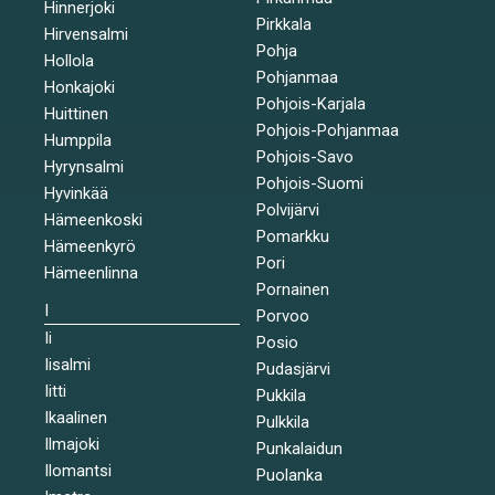
Hinnerjoki
Pirkkala
Hirvensalmi
Pohja
Hollola
Pohjanmaa
Honkajoki
Pohjois-Karjala
Huittinen
Pohjois-Pohjanmaa
Humppila
Pohjois-Savo
Hyrynsalmi
Pohjois-Suomi
Hyvinkää
Polvijärvi
Hämeenkoski
Pomarkku
Hämeenkyrö
Pori
Hämeenlinna
Pornainen
I
Porvoo
Ii
Posio
Iisalmi
Pudasjärvi
Iitti
Pukkila
Ikaalinen
Pulkkila
Ilmajoki
Punkalaidun
Ilomantsi
Puolanka