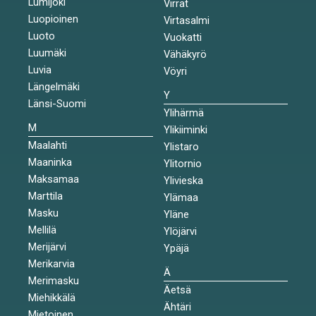
Lumijoki
Virrat
Luopioinen
Virtasalmi
Luoto
Vuokatti
Luumäki
Vähäkyrö
Luvia
Vöyri
Längelmäki
Y
Länsi-Suomi
Ylihärmä
M
Ylikiiminki
Maalahti
Ylistaro
Maaninka
Ylitornio
Maksamaa
Ylivieska
Marttila
Ylämaa
Masku
Yläne
Mellilä
Ylöjärvi
Merijärvi
Ypäjä
Merikarvia
Ä
Merimasku
Äetsä
Miehikkälä
Ähtäri
Mietoinen