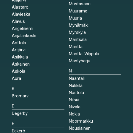
Mustasaari
Alastaro
Muurame
Alavieska
Muurla
Alavus
Mynämäki
Angelniemi
Myrskylä
Anjalankoski
Mäntsälä
Anttola
Mänttä
Artjärvi
Mänttä-Vilppula
Asikkala
Mäntyharju
Askainen
N
Askola
Aura
Naantali
Nakkila
B
Nastola
Bromarv
Nilsiä
D
Nivala
Degerby
Nokia
Noormarkku
E
Nousiainen
Eckerö