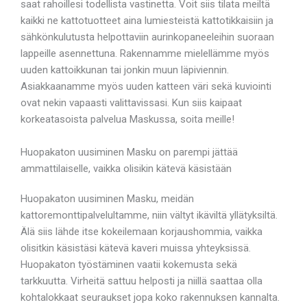
saat rahoillesi todellista vastinetta. Voit siis tilata meiltä
kaikki ne kattotuotteet aina lumiesteistä kattotikkaisiin ja
sähkönkulutusta helpottaviin aurinkopaneeleihin suoraan
lappeille asennettuna. Rakennamme mielellämme myös
uuden kattoikkunan tai jonkin muun läpiviennin.
Asiakkaanamme myös uuden katteen väri sekä kuviointi
ovat nekin vapaasti valittavissasi. Kun siis kaipaat
korkeatasoista palvelua Maskussa, soita meille!
Huopakaton uusiminen Masku on parempi jättää
ammattilaiselle, vaikka olisikin kätevä käsistään
Huopakaton uusiminen Masku, meidän
kattoremonttipalvelultamme, niin vältyt ikäviltä yllätyksiltä.
Älä siis lähde itse kokeilemaan korjaushommia, vaikka
olisitkin käsistäsi kätevä kaveri muissa yhteyksissä.
Huopakaton työstäminen vaatii kokemusta sekä
tarkkuutta. Virheitä sattuu helposti ja niillä saattaa olla
kohtalokkaat seuraukset jopa koko rakennuksen kannalta.