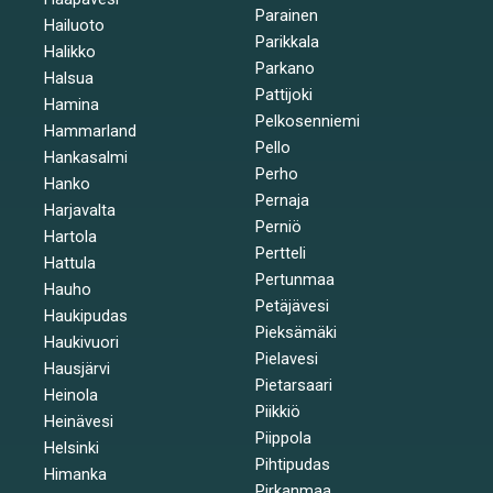
Parainen
Hailuoto
Parikkala
Halikko
Parkano
Halsua
Pattijoki
Hamina
Pelkosenniemi
Hammarland
Pello
Hankasalmi
Perho
Hanko
Pernaja
Harjavalta
Perniö
Hartola
Pertteli
Hattula
Pertunmaa
Hauho
Petäjävesi
Haukipudas
Pieksämäki
Haukivuori
Pielavesi
Hausjärvi
Pietarsaari
Heinola
Piikkiö
Heinävesi
Piippola
Helsinki
Pihtipudas
Himanka
Pirkanmaa