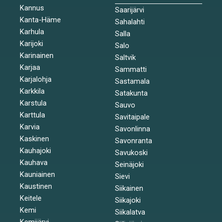
Kannus
Saarijärvi
Kanta-Häme
Sahalahti
Karhula
Salla
Karijoki
Salo
Karinainen
Saltvik
Karjaa
Sammatti
Karjalohja
Sastamala
Karkkila
Satakunta
Karstula
Sauvo
Karttula
Savitaipale
Karvia
Savonlinna
Kaskinen
Savonranta
Kauhajoki
Savukoski
Kauhava
Seinäjoki
Kauniainen
Sievi
Kaustinen
Siikainen
Keitele
Siikajoki
Kemi
Siikalatva
Kemijärvi