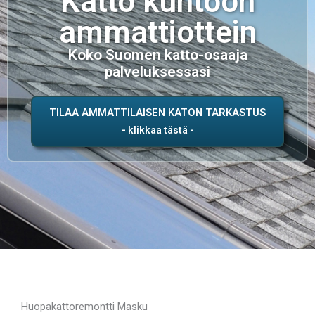
Katto kuntoon
ammattiottein
Koko Suomen katto-osaaja
palveluksessasi
TILAA AMMATTILAISEN KATON TARKASTUS
Huopakattoremontti Masku