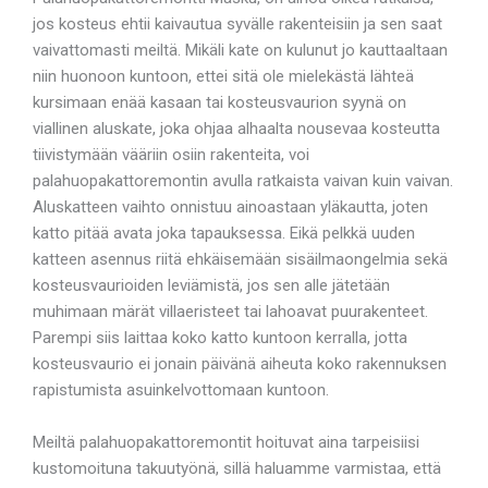
jos kosteus ehtii kaivautua syvälle rakenteisiin ja sen saat
vaivattomasti meiltä. Mikäli kate on kulunut jo kauttaaltaan
niin huonoon kuntoon, ettei sitä ole mielekästä lähteä
kursimaan enää kasaan tai kosteusvaurion syynä on
viallinen aluskate, joka ohjaa alhaalta nousevaa kosteutta
tiivistymään vääriin osiin rakenteita, voi
palahuopakattoremontin avulla ratkaista vaivan kuin vaivan.
Aluskatteen vaihto onnistuu ainoastaan yläkautta, joten
katto pitää avata joka tapauksessa. Eikä pelkkä uuden
katteen asennus riitä ehkäisemään sisäilmaongelmia sekä
kosteusvaurioiden leviämistä, jos sen alle jätetään
muhimaan märät villaeristeet tai lahoavat puurakenteet.
Parempi siis laittaa koko katto kuntoon kerralla, jotta
kosteusvaurio ei jonain päivänä aiheuta koko rakennuksen
rapistumista asuinkelvottomaan kuntoon.
Meiltä palahuopakattoremontit hoituvat aina tarpeisiisi
kustomoituna takuutyönä, sillä haluamme varmistaa, että