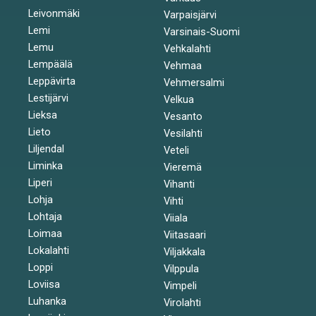
Leivonmäki
Varpaisjärvi
Lemi
Varsinais-Suomi
Lemu
Vehkalahti
Lempäälä
Vehmaa
Leppävirta
Vehmersalmi
Lestijärvi
Velkua
Lieksa
Vesanto
Lieto
Vesilahti
Liljendal
Veteli
Liminka
Vieremä
Liperi
Vihanti
Lohja
Vihti
Lohtaja
Viiala
Loimaa
Viitasaari
Lokalahti
Viljakkala
Loppi
Vilppula
Loviisa
Vimpeli
Luhanka
Virolahti