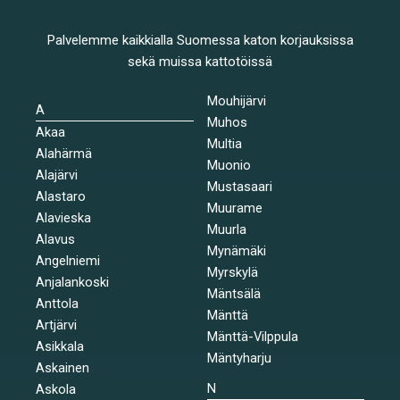
Palvelemme kaikkialla Suomessa katon korjauksissa
sekä muissa kattotöissä
Mouhijärvi
A
Muhos
Akaa
Multia
Alahärmä
Muonio
Alajärvi
Mustasaari
Alastaro
Muurame
Alavieska
Muurla
Alavus
Mynämäki
Angelniemi
Myrskylä
Anjalankoski
Mäntsälä
Anttola
Mänttä
Artjärvi
Mänttä-Vilppula
Asikkala
Mäntyharju
Askainen
N
Askola