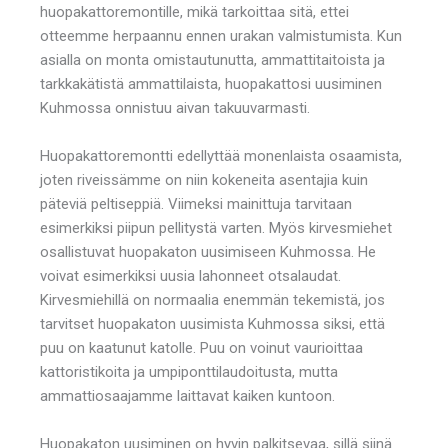
huopakattoremontille, mikä tarkoittaa sitä, ettei
otteemme herpaannu ennen urakan valmistumista. Kun
asialla on monta omistautunutta, ammattitaitoista ja
tarkkakätistä ammattilaista, huopakattosi uusiminen
Kuhmossa onnistuu aivan takuuvarmasti.
Huopakattoremontti edellyttää monenlaista osaamista,
joten riveissämme on niin kokeneita asentajia kuin
päteviä peltiseppiä. Viimeksi mainittuja tarvitaan
esimerkiksi piipun pellitystä varten. Myös kirvesmiehet
osallistuvat huopakaton uusimiseen Kuhmossa. He
voivat esimerkiksi uusia lahonneet otsalaudat.
Kirvesmiehillä on normaalia enemmän tekemistä, jos
tarvitset huopakaton uusimista Kuhmossa siksi, että
puu on kaatunut katolle. Puu on voinut vaurioittaa
kattoristikoita ja umpiponttilaudoitusta, mutta
ammattiosaajamme laittavat kaiken kuntoon.
Huopakaton uusiminen on hyvin palkitsevaa, sillä siinä