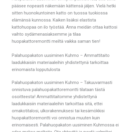
pääsee nopeasti näkemään kättensä jäljen. Vielä hetki
sitten huonokuntoinen katto on tuossa tuokiossa
elämänsä kunnossa. Kaiken lisäksi elastista
kattohuopaa on ilo työstää. Anna meidän ottaa kattosi
vaihto sydämenasiaksemme ja tilaa
huopakattoremontti meiltä vaikka saman tien!
Palahuopakaton uusiminen Kuhmo – Ammattitaito
laadukkaisiin materiaaleihin yhdistettynä tarkoittaa
erinomaista lopputulosta
Palahuopakaton uusiminen Kuhmo – Takuuvarmasti
onnistuva palahuopakattoremontti tilataan tästä
osoitteesta! Ammattitaitomme yhdistettynä
laadukkaisiin materiaaleihin tarkoittaa sitä, ettei
omakotitalosi, ulkorakennuksesi tai kesämökkisi
huopakattoremontti voi onnistua muuten kuin
erinomaisesti. Palahuopakaton uusiminen Kuhmossa ei
edes maksa maltaita. Ota yhteyttä ja pyydä valmiiksi