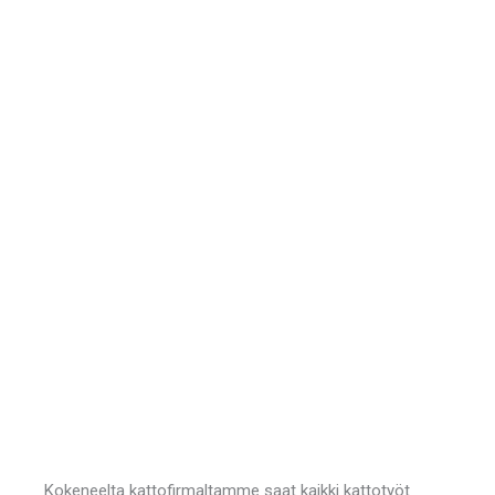
Kokeneelta kattofirmaltamme saat kaikki kattotyöt