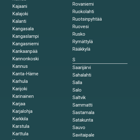
Rovaniemi
Kajaani
Ruokolahti
Kalajoki
Ruotsinpyhtää
Kalanti
Ruovesi
Kangasala
Rusko
Kangaslampi
Rymättylä
Kangasniemi
Rääkkylä
Kankaanpää
Kannonkoski
S
Kannus
Saarijärvi
Kanta-Häme
Sahalahti
Karhula
Salla
Karijoki
Salo
Karinainen
Saltvik
Karjaa
Sammatti
Karjalohja
Sastamala
Karkkila
Satakunta
Karstula
Sauvo
Karttula
Savitaipale