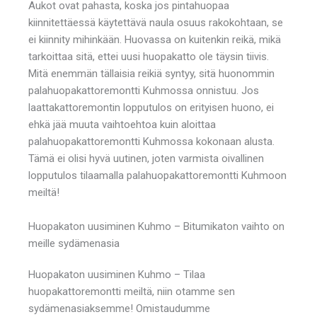
Aukot ovat pahasta, koska jos pintahuopaa
kiinnitettäessä käytettävä naula osuus rakokohtaan, se
ei kiinnity mihinkään. Huovassa on kuitenkin reikä, mikä
tarkoittaa sitä, ettei uusi huopakatto ole täysin tiivis.
Mitä enemmän tällaisia reikiä syntyy, sitä huonommin
palahuopakattoremontti Kuhmossa onnistuu. Jos
laattakattoremontin lopputulos on erityisen huono, ei
ehkä jää muuta vaihtoehtoa kuin aloittaa
palahuopakattoremontti Kuhmossa kokonaan alusta.
Tämä ei olisi hyvä uutinen, joten varmista oivallinen
lopputulos tilaamalla palahuopakattoremontti Kuhmoon
meiltä!
Huopakaton uusiminen Kuhmo – Bitumikaton vaihto on
meille sydämenasia
Huopakaton uusiminen Kuhmo – Tilaa
huopakattoremontti meiltä, niin otamme sen
sydämenasiaksemme! Omistaudumme