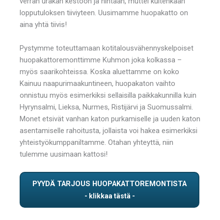
verran urakan kestoon ja hintaan, muttei kuitenkaan
lopputuloksen tiiviyteen. Uusimamme huopakatto on
aina yhtä tiivis!
Pystymme toteuttamaan kotitalousvähennyskelpoiset
huopakattoremonttimme Kuhmon joka kolkassa –
myös saarikohteissa. Koska aluettamme on koko
Kainuu naapurimaakuntineen, huopakaton vaihto
onnistuu myös esimerkiksi sellaisilla paikkakunnilla kuin
Hyrynsalmi, Lieksa, Nurmes, Ristijärvi ja Suomussalmi.
Monet etsivät vanhan katon purkamiselle ja uuden katon
asentamiselle rahoitusta, jollaista voi hakea esimerkiksi
yhteistyökumppaniltamme. Otahan yhteyttä, niin
tulemme uusimaan kattosi!
PYYDÄ TARJOUS HUOPAKATTOREMONTISTA