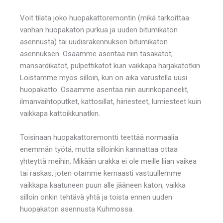
Voit tilata joko huopakattoremontin (mikä tarkoittaa
vanhan huopakaton purkua ja uuden bitumikaton
asennusta) tai uudisrakennuksen bitumikaton
asennuksen. Osaamme asentaa niin tasakatot,
mansardikatot, pulpettikatot kuin vaikkapa harjakatotkin.
Loistamme myös silloin, kun on aika varustella uusi
huopakatto. Osaamme asentaa niin aurinkopaneelit,
ilmanvaihtoputket, kattosillat, hiiriesteet, lumiesteet kuin
vaikkapa kattoikkunatkin.
Toisinaan huopakattoremontti teettää normaalia
enemmän työtä, mutta silloinkin kannattaa ottaa
yhteyttä meihin. Mikään urakka ei ole meille liian vaikea
tai raskas, joten otamme kernaasti vastuullemme
vaikkapa kaatuneen puun alle jääneen katon, vaikka
silloin onkin tehtävä yhtä ja toista ennen uuden
huopakaton asennusta Kuhmossa.