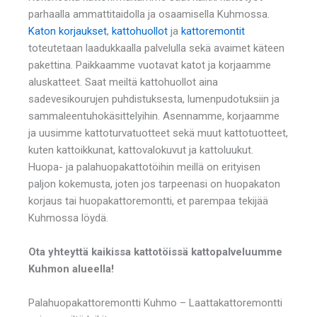
parhaalla ammattitaidolla ja osaamisella Kuhmossa.
Katon korjaukset
,
kattohuollot
ja
kattoremontit
toteutetaan laadukkaalla palvelulla sekä avaimet käteen
pakettina. Paikkaamme vuotavat katot ja korjaamme
aluskatteet. Saat meiltä kattohuollot aina
sadevesikourujen puhdistuksesta, lumenpudotuksiin ja
sammaleentuhokäsittelyihin. Asennamme, korjaamme
ja uusimme kattoturvatuotteet sekä muut kattotuotteet,
kuten kattoikkunat, kattovalokuvut ja kattoluukut.
Huopa- ja palahuopakattotöihin meillä on erityisen
paljon kokemusta, joten jos tarpeenasi on huopakaton
korjaus tai huopakattoremontti, et parempaa tekijää
Kuhmossa löydä.
Ota yhteyttä kaikissa kattotöissä kattopalveluumme
Kuhmon alueella!
Palahuopakattoremontti Kuhmo – Laattakattoremontti