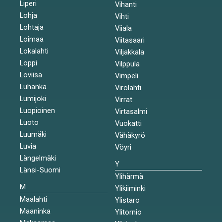
Liperi
Vihanti
Lohja
Vihti
Lohtaja
Viiala
Loimaa
Viitasaari
Lokalahti
Viljakkala
Loppi
Vilppula
Loviisa
Vimpeli
Luhanka
Virolahti
Lumijoki
Virrat
Luopioinen
Virtasalmi
Luoto
Vuokatti
Luumäki
Vähäkyrö
Luvia
Vöyri
Längelmäki
Y
Länsi-Suomi
Ylihärmä
M
Ylikiiminki
Maalahti
Ylistaro
Maaninka
Ylitornio