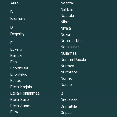
Aura
Naantali
Nakkila
B
Nastola
Bromarv
Nilsiä
D
Nivala
Degerby
Nokia
Noormarkku
E
Nousiainen
Eckerö
Nuijamaa
Elimäki
Nummi-Pusula
Eno
Nurmes
Enonkoski
Nurmijärvi
Enontekiö
Nurmo
Espoo
Närpiö
Etelä-Karjala
Etelä-Pohjanmaa
O
Etelä-Savo
Oravainen
Etelä-Suomi
Orimattila
Eura
Oripää