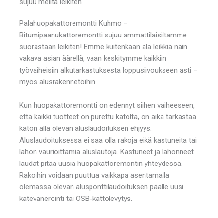
sujuu meiltä leikiten
Palahuopakattoremontti Kuhmo –
Bitumipaanukattoremontti sujuu ammattilaisiltamme
suorastaan leikiten! Emme kuitenkaan ala leikkiä näin
vakava asian äärellä, vaan keskitymme kaikkiin
työvaiheisiin alkutarkastuksesta loppusiivoukseen asti –
myös alusrakennetöihin.
Kun huopakattoremontti on edennyt siihen vaiheeseen,
että kaikki tuotteet on purettu katolta, on aika tarkastaa
katon alla olevan aluslaudoituksen ehjyys.
Aluslaudoituksessa ei saa olla rakoja eikä kastuneita tai
lahon vaurioittamia aluslautoja. Kastuneet ja lahonneet
laudat pitää uusia huopakattoremontin yhteydessä.
Rakoihin voidaan puuttua vaikkapa asentamalla
olemassa olevan alusponttilaudoituksen päälle uusi
katevanerointi tai OSB-kattolevytys.