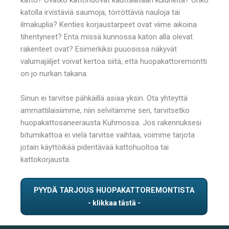
katolla irvistäviä saumoja, törröttäviä nauloja tai
ilmakuplia? Kenties korjaustarpeet ovat viime aikoina
tihentyneet? Entä missä kunnossa katon alla olevat
rakenteet ovat? Esimerkiksi puuosissa näkyvät
valumajäljet voivat kertoa siitä, että huopakattoremontti
on jo nurkan takana.
Sinun ei tarvitse pähkäillä asiaa yksin. Ota yhteyttä
ammattilaisiimme, niin selvitämme sen, tarvitsetko
huopakattosaneerausta Kuhmossa. Jos rakennuksesi
bitumikattoa ei vielä tarvitse vaihtaa, voimme tarjota
jotain käyttöikää pidentävää kattohuoltoa tai
kattokorjausta.
PYYDÄ TARJOUS HUOPAKATTOREMONTISTA