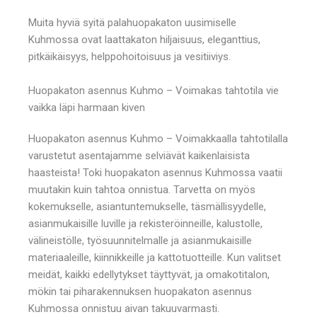
Muita hyviä syitä palahuopakaton uusimiselle
Kuhmossa ovat laattakaton hiljaisuus, eleganttius,
pitkäikäisyys, helppohoitoisuus ja vesitiiviys.
Huopakaton asennus Kuhmo – Voimakas tahtotila vie
vaikka läpi harmaan kiven
Huopakaton asennus Kuhmo – Voimakkaalla tahtotilalla
varustetut asentajamme selviävät kaikenlaisista
haasteista! Toki huopakaton asennus Kuhmossa vaatii
muutakin kuin tahtoa onnistua. Tarvetta on myös
kokemukselle, asiantuntemukselle, täsmällisyydelle,
asianmukaisille luville ja rekisteröinneille, kalustolle,
välineistölle, työsuunnitelmalle ja asianmukaisille
materiaaleille, kiinnikkeille ja kattotuotteille. Kun valitset
meidät, kaikki edellytykset täyttyvät, ja omakotitalon,
mökin tai piharakennuksen huopakaton asennus
Kuhmossa onnistuu aivan takuuvarmasti.