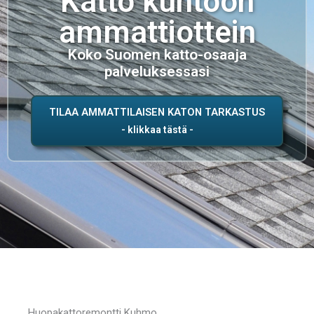
Katto kuntoon
ammattiottein
Koko Suomen katto-osaaja
palveluksessasi
TILAA AMMATTILAISEN KATON TARKASTUS
Huopakattoremontti Kuhmo