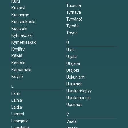
Kuru
Tuusula
Kustavi
Tyrnävä
Kuusamo
Tyrväntö
Kuusankoski
Tyrvää
Kuusjoki
Töysä
Kylmäkoski
Kymenlaakso
U
Kyyjärvi
Ulvila
Kälviä
Urjala
Kärkölä
Utajärvi
Kärsämäki
Utsjoki
Köyliö
Uukuniemi
Uurainen
L
Uusikaarlepyy
Lahti
Uusikaupunki
Laihia
Uusimaa
Laitila
Lammi
V
Lapinjärvi
Vaala
Lapinlahti