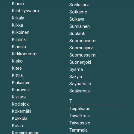
Kihniö
Sonkajärvi
Kiihtelysvaara
Sotkamo
Kiikala
Sulkava
Kiikka
Sumiainen
Kiikoinen
Suolahti
Kiiminki
Suomenniemi
Kinnula
Suomusjärvi
Kirkkonummi
Suomussalmi
Kisko
Suonenjoki
Kitee
Sysmä
Kittilä
Säkylä
Kiukainen
Säynätsalo
Kiuruvesi
Sääksmäki
Kivijärvi
T
Kodisjoki
Taipalsaari
Kokemäki
Taivalkoski
Kokkola
Taivassalo
Kolari
Tammela
Konginkangas