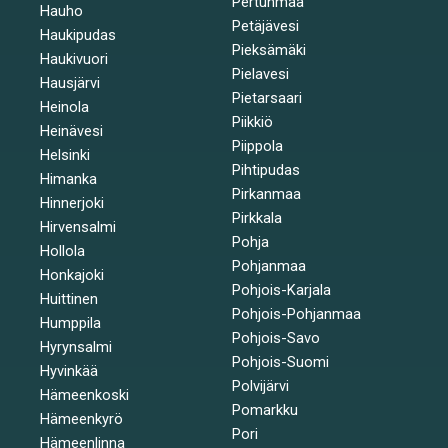
Pertunmaa
Hauho
Petäjävesi
Haukipudas
Pieksämäki
Haukivuori
Pielavesi
Hausjärvi
Pietarsaari
Heinola
Piikkiö
Heinävesi
Piippola
Helsinki
Pihtipudas
Himanka
Pirkanmaa
Hinnerjoki
Pirkkala
Hirvensalmi
Pohja
Hollola
Pohjanmaa
Honkajoki
Pohjois-Karjala
Huittinen
Pohjois-Pohjanmaa
Humppila
Pohjois-Savo
Hyrynsalmi
Pohjois-Suomi
Hyvinkää
Polvijärvi
Hämeenkoski
Pomarkku
Hämeenkyrö
Pori
Hämeenlinna