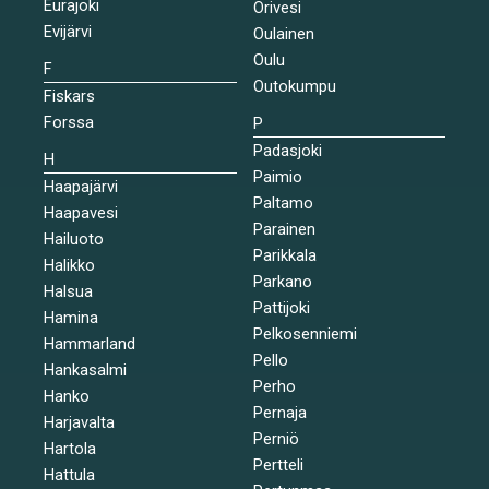
Eurajoki
Orivesi
Evijärvi
Oulainen
Oulu
F
Outokumpu
Fiskars
Forssa
P
Padasjoki
H
Paimio
Haapajärvi
Paltamo
Haapavesi
Parainen
Hailuoto
Parikkala
Halikko
Parkano
Halsua
Pattijoki
Hamina
Pelkosenniemi
Hammarland
Pello
Hankasalmi
Perho
Hanko
Pernaja
Harjavalta
Perniö
Hartola
Pertteli
Hattula