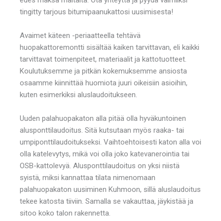
tingitty tarjous bitumipaanukattosi uusimisesta!
Avaimet käteen -periaatteella tehtävä
huopakattoremontti sisältää kaiken tarvittavan, eli kaikki
tarvittavat toimenpiteet, materiaalit ja kattotuotteet.
Koulutuksemme ja pitkän kokemuksemme ansiosta
osaamme kiinnittää huomiota juuri oikeisiin asioihin,
kuten esimerkiksi aluslaudoitukseen.
Uuden palahuopakaton alla pitää olla hyväkuntoinen
alusponttilaudoitus. Sitä kutsutaan myös raaka- tai
umpiponttilaudoitukseksi. Vaihtoehtoisesti katon alla voi
olla katelevytys, mikä voi olla joko katevanerointia tai
OSB-kattolevyä. Alusponttilaudoitus on yksi niistä
syistä, miksi kannattaa tilata nimenomaan
palahuopakaton uusiminen Kuhmoon, sillä aluslaudoitus
tekee katosta tiiviin. Samalla se vakauttaa, jäykistää ja
sitoo koko talon rakennetta.