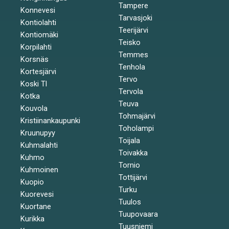
Tampere
Konnevesi
Tarvasjoki
Kontiolahti
Teerijärvi
Kontiomäki
Teisko
Korpilahti
Temmes
Korsnäs
Tenhola
Kortesjärvi
Tervo
Koski Tl
Tervola
Kotka
Teuva
Kouvola
Tohmajärvi
Kristiinankaupunki
Toholampi
Kruunupyy
Toijala
Kuhmalahti
Toivakka
Kuhmo
Tornio
Kuhmoinen
Tottijärvi
Kuopio
Turku
Kuorevesi
Tuulos
Kuortane
Tuupovaara
Kurikka
Tuusniemi