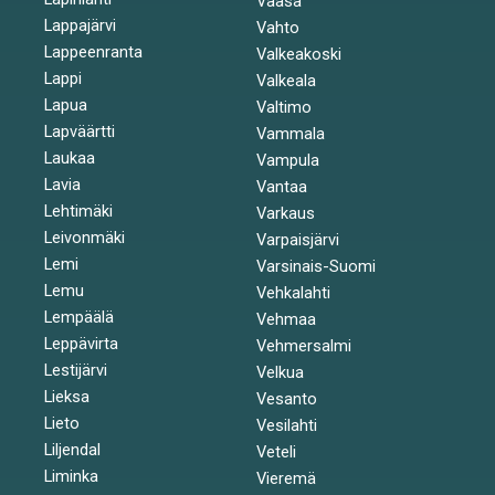
Vaasa
Lappajärvi
Vahto
Lappeenranta
Valkeakoski
Lappi
Valkeala
Lapua
Valtimo
Lapväärtti
Vammala
Laukaa
Vampula
Lavia
Vantaa
Lehtimäki
Varkaus
Leivonmäki
Varpaisjärvi
Lemi
Varsinais-Suomi
Lemu
Vehkalahti
Lempäälä
Vehmaa
Leppävirta
Vehmersalmi
Lestijärvi
Velkua
Lieksa
Vesanto
Lieto
Vesilahti
Liljendal
Veteli
Liminka
Vieremä