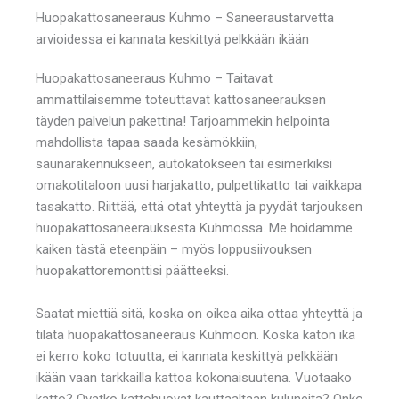
Huopakattosaneeraus Kuhmo – Saneeraustarvetta
arvioidessa ei kannata keskittyä pelkkään ikään
Huopakattosaneeraus Kuhmo – Taitavat
ammattilaisemme toteuttavat kattosaneerauksen
täyden palvelun pakettina! Tarjoammekin helpointa
mahdollista tapaa saada kesämökkiin,
saunarakennukseen, autokatokseen tai esimerkiksi
omakotitaloon uusi harjakatto, pulpettikatto tai vaikkapa
tasakatto. Riittää, että otat yhteyttä ja pyydät tarjouksen
huopakattosaneerauksesta Kuhmossa. Me hoidamme
kaiken tästä eteenpäin – myös loppusiivouksen
huopakattoremonttisi päätteeksi.
Saatat miettiä sitä, koska on oikea aika ottaa yhteyttä ja
tilata huopakattosaneeraus Kuhmoon. Koska katon ikä
ei kerro koko totuutta, ei kannata keskittyä pelkkään
ikään vaan tarkkailla kattoa kokonaisuutena. Vuotaako
katto? Ovatko kattohuovat kauttaaltaan kuluneita? Onko