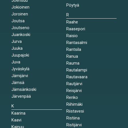
Joensuu
Pöytyä
Jokioinen
Joroinen
R
Joutsa
Raahe
Joutseno
Raasepori
Juankoski
Raisio
Jurva
Rantasalmi
Juuka
Rantsila
Juupajoki
Ranua
Juva
Rauma
Jyväskylä
Rautalampi
Jämijärvi
Rautavaara
Jämsä
Rautjärvi
Jämsänkoski
Reisjärvi
Järvenpää
Renko
Riihimäki
K
Riistavesi
Kaarina
Ristiina
Kaavi
Ristijärvi
Kainuu