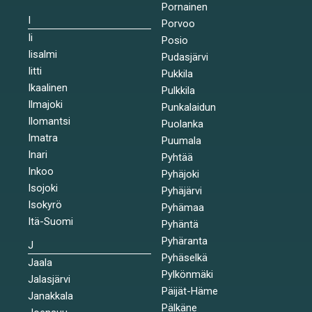
Pornainen
I
Porvoo
Ii
Posio
Iisalmi
Pudasjärvi
Iitti
Pukkila
Ikaalinen
Pulkkila
Ilmajoki
Punkalaidun
Ilomantsi
Puolanka
Imatra
Puumala
Inari
Pyhtää
Inkoo
Pyhäjoki
Isojoki
Pyhäjärvi
Isokyrö
Pyhämaa
Itä-Suomi
Pyhäntä
Pyhäranta
J
Pyhäselkä
Jaala
Pylkönmäki
Jalasjärvi
Päijät-Häme
Janakkala
Pälkäne