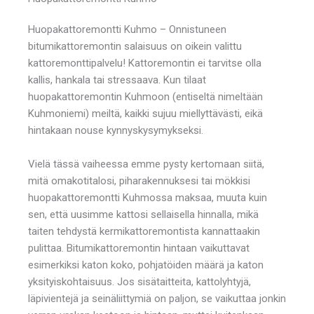
Huopakattoremontti Kuhmo – Onnistuneen
bitumikattoremontin salaisuus on oikein valittu
kattoremonttipalvelu! Kattoremontin ei tarvitse olla
kallis, hankala tai stressaava. Kun tilaat
huopakattoremontin Kuhmoon (entiseltä nimeltään
Kuhmoniemi) meiltä, kaikki sujuu miellyttävästi, eikä
hintakaan nouse kynnyskysymykseksi.
Vielä tässä vaiheessa emme pysty kertomaan siitä,
mitä omakotitalosi, piharakennuksesi tai mökkisi
huopakattoremontti Kuhmossa maksaa, muuta kuin
sen, että uusimme kattosi sellaisella hinnalla, mikä
taiten tehdystä kermikattoremontista kannattaakin
pulittaa. Bitumikattoremontin hintaan vaikuttavat
esimerkiksi katon koko, pohjatöiden määrä ja katon
yksityiskohtaisuus. Jos sisätaitteita, kattolyhtyjä,
läpivientejä ja seinäliittymiä on paljon, se vaikuttaa jonkin