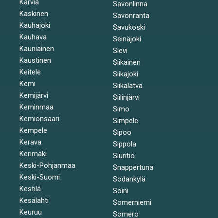
Karvia
Savonlinna
Kaskinen
Savonranta
Kauhajoki
Savukoski
Kauhava
Seinäjoki
Kauniainen
Sievi
Kaustinen
Siikainen
Keitele
Siikajoki
Kemi
Siikalatva
Kemijärvi
Siilinjärvi
Keminmaa
Simo
Kemiönsaari
Simpele
Kempele
Sipoo
Kerava
Sippola
Kerimäki
Siuntio
Keski-Pohjanmaa
Snappertuna
Keski-Suomi
Sodankylä
Kestilä
Soini
Kesälahti
Somerniemi
Keuruu
Somero