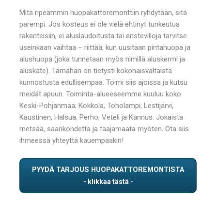
Mitä ripeämmin huopakattoremonttiin ryhdytään, sitä
parempi. Jos kosteus ei ole vielä ehtinyt tunkeutua
rakenteisiin, ei aluslaudoitusta tai eristevilloja tarvitse
useinkaan vaihtaa – riittää, kun uusitaan pintahuopa ja
alushuopa (joka tunnetaan myös nimillä aluskermi ja
aluskate). Tämähän on tietysti kokonaisvaltaista
kunnostusta edullisempaa. Toimi siis ajoissa ja kutsu
meidät apuun. Toiminta-alueeseemme kuuluu koko
Keski-Pohjanmaa; Kokkola, Toholampi, Lestijärvi,
Kaustinen, Halsua, Perho, Veteli ja Kannus. Jokaista
metsää, saarikohdetta ja taajamaata myöten. Ota siis
ihmeessä yhteyttä kauempaakin!
PYYDÄ TARJOUS HUOPAKATTOREMONTISTA