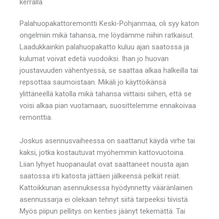
kerralla
Palahuopakattoremontti Keski-Pohjanmaa, oli syy katon
ongelmiin mikä tahansa, me löydämme niihin ratkaisut.
Laadukkainkin palahuopakatto kuluu ajan saatossa ja
kulumat voivat edetä vuodoiksi. Ihan jo huovan
joustavuuden vähentyessä, se saattaa alkaa halkeilla tai
repsottaa saumoistaan. Mikäli jo käyttöikänsä
ylittäneellä katolla mikä tahansa viittaisi siihen, että se
voisi alkaa pian vuotamaan, suosittelemme ennakoivaa
remonttia.
Joskus asennusvaiheessa on saattanut käydä virhe tai
kaksi, jotka kostautuvat myöhemmin kattovuotoina.
Liian lyhyet huopanaulat ovat saattaneet nousta ajan
saatossa irti katosta jättäen jälkeensä pelkät reiät.
Kattoikkunan asennuksessa hyödynnetty vääränlainen
asennussarja ei olekaan tehnyt siitä tarpeeksi tiivistä.
Myös piipun pellitys on kenties jäänyt tekemättä. Tai