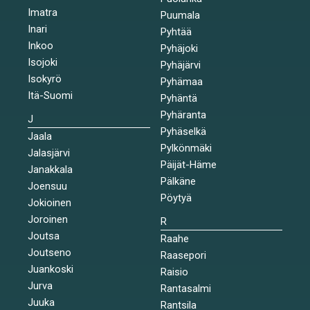
Imatra
Puumala
Inari
Pyhtää
Inkoo
Pyhäjoki
Isojoki
Pyhäjärvi
Isokyrö
Pyhämaa
Itä-Suomi
Pyhäntä
Pyhäranta
J
Pyhäselkä
Jaala
Pylkönmäki
Jalasjärvi
Päijät-Häme
Janakkala
Pälkäne
Joensuu
Pöytyä
Jokioinen
Joroinen
R
Joutsa
Raahe
Joutseno
Raasepori
Juankoski
Raisio
Jurva
Rantasalmi
Juuka
Rantsila