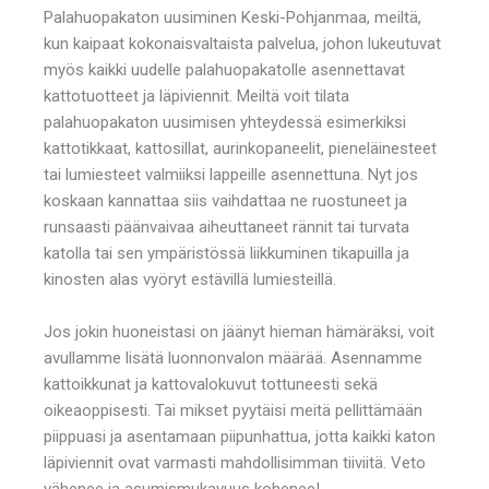
Palahuopakaton uusiminen Keski-Pohjanmaa, meiltä,
kun kaipaat kokonaisvaltaista palvelua, johon lukeutuvat
myös kaikki uudelle palahuopakatolle asennettavat
kattotuotteet ja läpiviennit. Meiltä voit tilata
palahuopakaton uusimisen yhteydessä esimerkiksi
kattotikkaat, kattosillat, aurinkopaneelit, pieneläinesteet
tai lumiesteet valmiiksi lappeille asennettuna. Nyt jos
koskaan kannattaa siis vaihdattaa ne ruostuneet ja
runsaasti päänvaivaa aiheuttaneet rännit tai turvata
katolla tai sen ympäristössä liikkuminen tikapuilla ja
kinosten alas vyöryt estävillä lumiesteillä.
Jos jokin huoneistasi on jäänyt hieman hämäräksi, voit
avullamme lisätä luonnonvalon määrää. Asennamme
kattoikkunat ja kattovalokuvut tottuneesti sekä
oikeaoppisesti. Tai mikset pyytäisi meitä pellittämään
piippuasi ja asentamaan piipunhattua, jotta kaikki katon
läpiviennit ovat varmasti mahdollisimman tiiviitä. Veto
vähenee ja asumismukavuus kohenee!