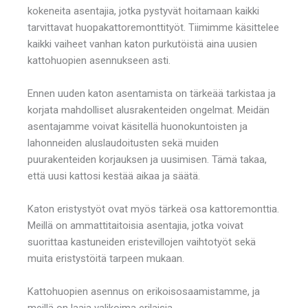
kokeneita asentajia, jotka pystyvät hoitamaan kaikki
tarvittavat huopakattoremonttityöt. Tiimimme käsittelee
kaikki vaiheet vanhan katon purkutöistä aina uusien
kattohuopien asennukseen asti.
Ennen uuden katon asentamista on tärkeää tarkistaa ja
korjata mahdolliset alusrakenteiden ongelmat. Meidän
asentajamme voivat käsitellä huonokuntoisten ja
lahonneiden aluslaudoitusten sekä muiden
puurakenteiden korjauksen ja uusimisen. Tämä takaa,
että uusi kattosi kestää aikaa ja säätä.
Katon eristystyöt ovat myös tärkeä osa kattoremonttia.
Meillä on ammattitaitoisia asentajia, jotka voivat
suorittaa kastuneiden eristevillojen vaihtotyöt sekä
muita eristystöitä tarpeen mukaan.
Kattohuopien asennus on erikoisosaamistamme, ja
meillä on laaja valikoima erilaisia