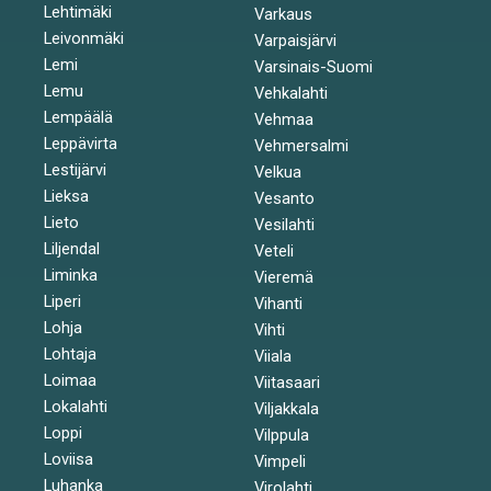
Lehtimäki
Varkaus
Leivonmäki
Varpaisjärvi
Lemi
Varsinais-Suomi
Lemu
Vehkalahti
Lempäälä
Vehmaa
Leppävirta
Vehmersalmi
Lestijärvi
Velkua
Lieksa
Vesanto
Lieto
Vesilahti
Liljendal
Veteli
Liminka
Vieremä
Liperi
Vihanti
Lohja
Vihti
Lohtaja
Viiala
Loimaa
Viitasaari
Lokalahti
Viljakkala
Loppi
Vilppula
Loviisa
Vimpeli
Luhanka
Virolahti