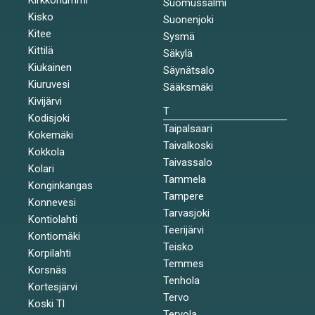
Suomussalmi
Kisko
Suonenjoki
Kitee
Sysmä
Kittilä
Säkylä
Kiukainen
Säynätsalo
Kiuruvesi
Sääksmäki
Kivijärvi
T
Kodisjoki
Taipalsaari
Kokemäki
Taivalkoski
Kokkola
Taivassalo
Kolari
Tammela
Konginkangas
Tampere
Konnevesi
Tarvasjoki
Kontiolahti
Teerijärvi
Kontiomäki
Teisko
Korpilahti
Temmes
Korsnäs
Tenhola
Kortesjärvi
Tervo
Koski Tl
Tervola