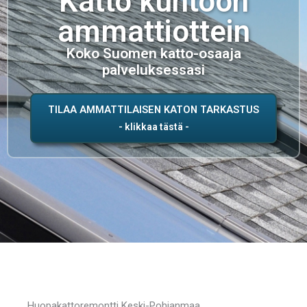
Katto kuntoon
ammattiottein
Koko Suomen katto-osaaja
palveluksessasi
TILAA AMMATTILAISEN KATON TARKASTUS
Huopakattoremontti Keski-Pohjanmaa