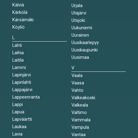
Kälviä
Urjala
Kärkölä
Utajärvi
Kärsämäki
Utsjoki
Köyliö
Uukuniemi
Uurainen
L
Uusikaarlepyy
Lahti
Uusikaupunki
Laihia
Uusimaa
Laitila
Lammi
V
Lapinjärvi
Vaala
Lapinlahti
Vaasa
Lappajärvi
Vahto
Lappeenranta
Valkeakoski
Lappi
Valkeala
Lapua
Valtimo
Lapväärtti
Vammala
Laukaa
Vampula
Lavia
Vantaa