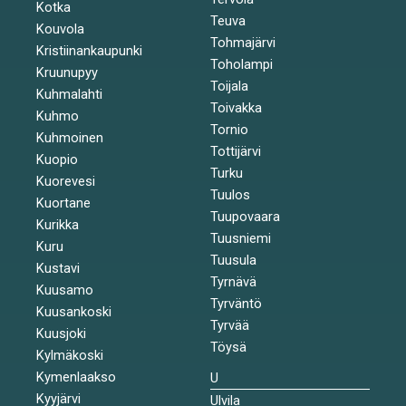
Kotka
Teuva
Kouvola
Tohmajärvi
Kristiinankaupunki
Toholampi
Kruunupyy
Toijala
Kuhmalahti
Toivakka
Kuhmo
Tornio
Kuhmoinen
Tottijärvi
Kuopio
Turku
Kuorevesi
Tuulos
Kuortane
Tuupovaara
Kurikka
Tuusniemi
Kuru
Tuusula
Kustavi
Tyrnävä
Kuusamo
Tyrväntö
Kuusankoski
Tyrvää
Kuusjoki
Töysä
Kylmäkoski
Kymenlaakso
U
Kyyjärvi
Ulvila