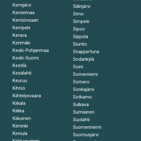
Kemijärvi
Siilinjärvi
Keminmaa
Simo
Kemiönsaari
Simpele
Kempele
Sipoo
Kerava
Sippola
Kerimäki
Siuntio
Keski-Pohjanmaa
Snappertuna
Keski-Suomi
Sodankylä
Kestilä
Soini
Kesälahti
Somerniemi
Keuruu
Somero
Kihniö
Sonkajärvi
Kiihtelysvaara
Sotkamo
Kiikala
Sulkava
Kiikka
Sumiainen
Kiikoinen
Suolahti
Kiiminki
Suomenniemi
Kinnula
Suomusjärvi
Kirkkonummi