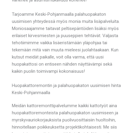
Tarjoamme Keski-Pohjanmaalla palahuopakaton
uusimisen yhteydessä myös monia muita lisäpalveluita.
Moniosaajamme taitavat peltisepäntöiden lisäksi myös
erilaiset kirvesmiesten ja puuseppien tehtävät. Valjasta
tehotiimimme vaikka lisäeristämään yläpohjaa tai
tekemään mitä vain muuta mieleesi juolahtaakaan. Kun
kutsut meidät paikalle, voit olla varma, että uusi
huopakattosi on entiseen nähden näyttävämpi sekä
kaikin puolin toimivampi kokonaisuus!
Huopakattoremontin ja palahuopakaton uusimisen hinta
Keski-Pohjanmaalla
Meidän kattoremonttipalvelumme kaikki kattotyöt aina
huopakattoremonteista palahuopakaton uusimiseen ja
myrskyvauriokorjauksista puolivuosittaisiin huoltoihin,
hinnoitellaan poikkeuksetta projektikohtaisesti. Me siis