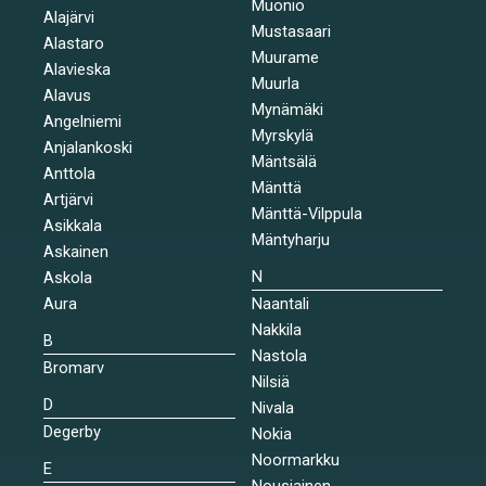
Muonio
Alajärvi
Mustasaari
Alastaro
Muurame
Alavieska
Muurla
Alavus
Mynämäki
Angelniemi
Myrskylä
Anjalankoski
Mäntsälä
Anttola
Mänttä
Artjärvi
Mänttä-Vilppula
Asikkala
Mäntyharju
Askainen
N
Askola
Aura
Naantali
Nakkila
B
Nastola
Bromarv
Nilsiä
D
Nivala
Degerby
Nokia
Noormarkku
E
Nousiainen