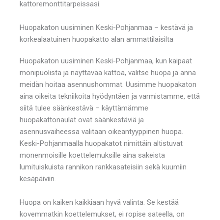
kattoremonttitarpeissasi.
Huopakaton uusiminen Keski-Pohjanmaa – kestävä ja
korkealaatuinen huopakatto alan ammattilaisilta
Huopakaton uusiminen Keski-Pohjanmaa, kun kaipaat
monipuolista ja näyttävää kattoa, valitse huopa ja anna
meidän hoitaa asennushommat. Uusimme huopakaton
aina oikeita tekniikoita hyödyntäen ja varmistamme, että
siitä tulee säänkestävä – käyttämämme
huopakattonaulat ovat säänkestäviä ja
asennusvaiheessa valitaan oikeantyyppinen huopa.
Keski-Pohjanmaalla huopakatot nimittäin altistuvat
monenmoisille koettelemuksille aina sakeista
lumituiskuista rannikon rankkasateisiin sekä kuumiin
kesäpäiviin.
Huopa on kaiken kaikkiaan hyvä valinta. Se kestää
kovemmatkin koettelemukset, ei ropise sateella, on