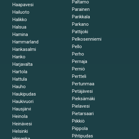
Paltamo
Haapavesi
Parainen
Hailuoto
Parikkala
Halikko
Parkano
Halsua
Pattijoki
Hamina
Pelkosenniemi
Hammarland
Pello
Hankasalmi
Perho
Hanko
Pernaja
Harjavalta
Perniö
Hartola
Pertteli
Hattula
Pertunmaa
Hauho
Petäjävesi
Haukipudas
Pieksämäki
Haukivuori
Pielavesi
Hausjärvi
Pietarsaari
Heinola
Piikkiö
Heinävesi
Piippola
Helsinki
Pihtipudas
Himanka