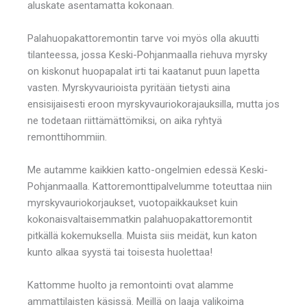
aluskate asentamatta kokonaan.
Palahuopakattoremontin tarve voi myös olla akuutti
tilanteessa, jossa Keski-Pohjanmaalla riehuva myrsky
on kiskonut huopapalat irti tai kaatanut puun lapetta
vasten. Myrskyvaurioista pyritään tietysti aina
ensisijaisesti eroon myrskyvauriokorajauksilla, mutta jos
ne todetaan riittämättömiksi, on aika ryhtyä
remonttihommiin.
Me autamme kaikkien katto-ongelmien edessä Keski-
Pohjanmaalla. Kattoremonttipalvelumme toteuttaa niin
myrskyvauriokorjaukset, vuotopaikkaukset kuin
kokonaisvaltaisemmatkin palahuopakattoremontit
pitkällä kokemuksella. Muista siis meidät, kun katon
kunto alkaa syystä tai toisesta huolettaa!
Kattomme huolto ja remontointi ovat alamme
ammattilaisten käsissä. Meillä on laaja valikoima