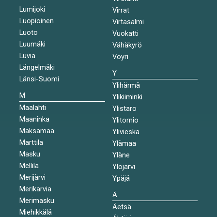
Lumijoki
Virrat
Luopioinen
Virtasalmi
Luoto
Vuokatti
Luumäki
Vähäkyrö
Luvia
Vöyri
Längelmäki
Y
Länsi-Suomi
Ylihärmä
M
Ylikiiminki
Maalahti
Ylistaro
Maaninka
Ylitornio
Maksamaa
Ylivieska
Marttila
Ylämaa
Masku
Yläne
Mellilä
Ylöjärvi
Merijärvi
Ypäjä
Merikarvia
Ä
Merimasku
Äetsä
Miehikkälä