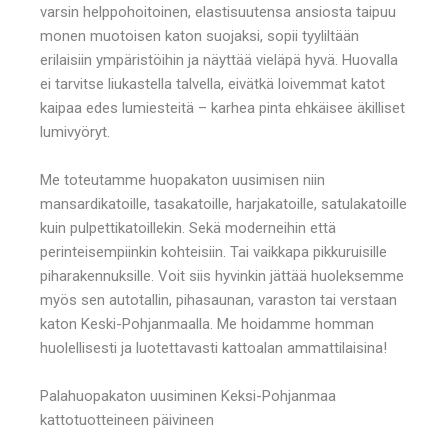
varsin helppohoitoinen, elastisuutensa ansiosta taipuu
monen muotoisen katon suojaksi, sopii tyyliltään
erilaisiin ympäristöihin ja näyttää vieläpä hyvä. Huovalla
ei tarvitse liukastella talvella, eivätkä loivemmat katot
kaipaa edes lumiesteitä – karhea pinta ehkäisee äkilliset
lumivyöryt.
Me toteutamme huopakaton uusimisen niin
mansardikatoille, tasakatoille, harjakatoille, satulakatoille
kuin pulpettikatoillekin. Sekä moderneihin että
perinteisempiinkin kohteisiin. Tai vaikkapa pikkuruisille
piharakennuksille. Voit siis hyvinkin jättää huoleksemme
myös sen autotallin, pihasaunan, varaston tai verstaan
katon Keski-Pohjanmaalla. Me hoidamme homman
huolellisesti ja luotettavasti kattoalan ammattilaisina!
Palahuopakaton uusiminen Keksi-Pohjanmaa
kattotuotteineen päivineen