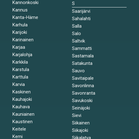
Kannonkoski
S
Kannus
Saarijärvi
Kanta-Häme
Sahalahti
Karhula
Salla
Karijoki
Salo
Karinainen
Saltvik
Karjaa
Sammatti
Karjalohja
Sastamala
Karkkila
Satakunta
Karstula
Sauvo
Karttula
Savitaipale
Karvia
Savonlinna
Kaskinen
Savonranta
Kauhajoki
Savukoski
Kauhava
Seinäjoki
Kauniainen
Sievi
Kaustinen
Siikainen
Keitele
Siikajoki
Kemi
Siikalatva