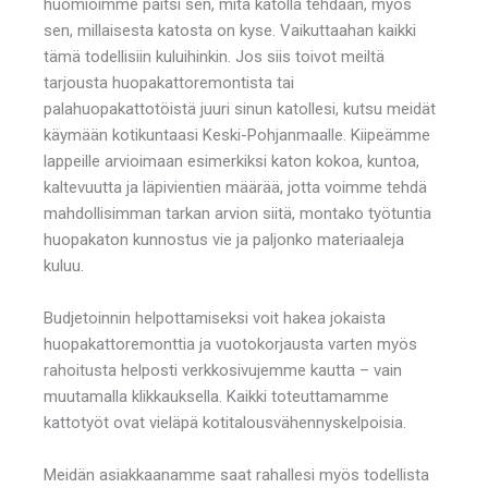
huomioimme paitsi sen, mitä katolla tehdään, myös
sen, millaisesta katosta on kyse. Vaikuttaahan kaikki
tämä todellisiin kuluihinkin. Jos siis toivot meiltä
tarjousta huopakattoremontista tai
palahuopakattotöistä juuri sinun katollesi, kutsu meidät
käymään kotikuntaasi Keski-Pohjanmaalle. Kiipeämme
lappeille arvioimaan esimerkiksi katon kokoa, kuntoa,
kaltevuutta ja läpivientien määrää, jotta voimme tehdä
mahdollisimman tarkan arvion siitä, montako työtuntia
huopakaton kunnostus vie ja paljonko materiaaleja
kuluu.
Budjetoinnin helpottamiseksi voit hakea jokaista
huopakattoremonttia ja vuotokorjausta varten myös
rahoitusta helposti verkkosivujemme kautta – vain
muutamalla klikkauksella. Kaikki toteuttamamme
kattotyöt ovat vieläpä kotitalousvähennyskelpoisia.
Meidän asiakkaanamme saat rahallesi myös todellista