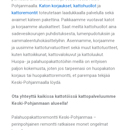
Pohjanmaalla.
Katon korjaukset
,
kattohuollot
ja
kattoremontit
toteutetaan laadukkaalla palvelulla sekä
avaimet käteen pakettina. Paikkaamme vuotavat katot
ja korjaamme aluskatteet. Saat meiltä kattohuollot aina
sadevesikourujen puhdistuksesta, lumenpudotuksiin ja
sammaleentuhokäsittelyihin. Asennamme, korjaamme
ja uusimme kattoturvatuotteet sekä muut kattotuotteet,
kuten kattoikkunat, kattovalokuvut ja kattoluukut.
Huopa- ja palahuopakattotöihin meillä on erityisen
paljon kokemusta, joten jos tarpeenasi on huopakaton
korjaus tai huopakattoremontti, et parempaa tekijää
Keski-Pohjanmaalla löydä.
Ota yhteyttä kaikissa kattotöissä kattopalveluumme
Keski-Pohjanmaan alueella!
Palahuopakattoremontti Keski-Pohjanmaa –
perinpohjainen remontti ratkaisee monet ongelmat