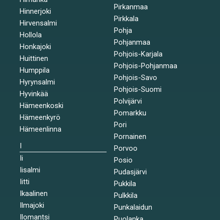
Pirkanmaa
Hinnerjoki
Pirkkala
Hirvensalmi
Pohja
Hollola
Pohjanmaa
Honkajoki
Pohjois-Karjala
Huittinen
Pohjois-Pohjanmaa
Humppila
Pohjois-Savo
Hyrynsalmi
Pohjois-Suomi
Hyvinkää
Polvijärvi
Hämeenkoski
Pomarkku
Hämeenkyrö
Pori
Hämeenlinna
Pornainen
I
Porvoo
Ii
Posio
Iisalmi
Pudasjärvi
Iitti
Pukkila
Ikaalinen
Pulkkila
Ilmajoki
Punkalaidun
Ilomantsi
Puolanka