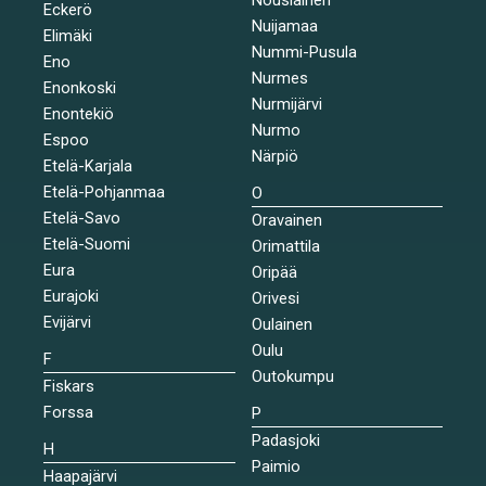
Eckerö
Nuijamaa
Elimäki
Nummi-Pusula
Eno
Nurmes
Enonkoski
Nurmijärvi
Enontekiö
Nurmo
Espoo
Närpiö
Etelä-Karjala
Etelä-Pohjanmaa
O
Etelä-Savo
Oravainen
Etelä-Suomi
Orimattila
Eura
Oripää
Eurajoki
Orivesi
Evijärvi
Oulainen
Oulu
F
Outokumpu
Fiskars
Forssa
P
Padasjoki
H
Paimio
Haapajärvi