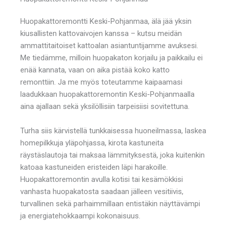
Huopakattoremontti Keski-Pohjanmaa, älä jää yksin
kiusallisten kattovaivojen kanssa – kutsu meidän
ammattitaitoiset kattoalan asiantuntijamme avuksesi.
Me tiedämme, milloin huopakaton korjailu ja paikkailu ei
enää kannata, vaan on aika pistää koko katto
remonttiin. Ja me myös toteutamme kaipaamasi
laadukkaan huopakattoremontin Keski-Pohjanmaalla
aina ajallaan sekä yksilöllisiin tarpeisiisi sovitettuna.
Turha siis kärvistellä tunkkaisessa huoneilmassa, laskea
homepilkkuja yläpohjassa, kirota kastuneita
räystäslautoja tai maksaa lämmityksestä, joka kuitenkin
katoaa kastuneiden eristeiden läpi harakoille.
Huopakattoremontin avulla kotisi tai kesämökkisi
vanhasta huopakatosta saadaan jälleen vesitiivis,
turvallinen sekä parhaimmillaan entistäkin näyttävämpi
ja energiatehokkaampi kokonaisuus.