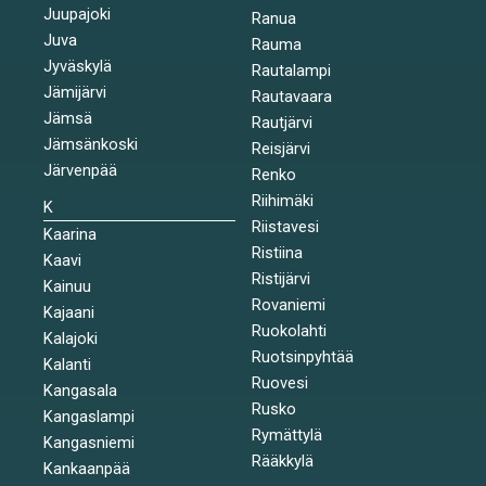
Juupajoki
Ranua
Juva
Rauma
Jyväskylä
Rautalampi
Jämijärvi
Rautavaara
Jämsä
Rautjärvi
Jämsänkoski
Reisjärvi
Järvenpää
Renko
Riihimäki
K
Riistavesi
Kaarina
Ristiina
Kaavi
Ristijärvi
Kainuu
Rovaniemi
Kajaani
Ruokolahti
Kalajoki
Ruotsinpyhtää
Kalanti
Ruovesi
Kangasala
Rusko
Kangaslampi
Rymättylä
Kangasniemi
Rääkkylä
Kankaanpää