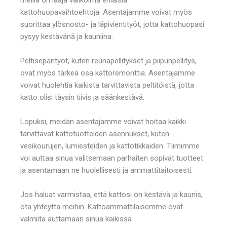
kattohuopavaihtoehtoja. Asentajamme voivat myös
suorittaa ylösnosto- ja läpivientityöt, jotta kattohuopasi
pysyy kestävänä ja kauniina.
Peltisepäntyöt, kuten reunapellitykset ja piipunpellitys,
ovat myös tärkeä osa kattoremonttia. Asentajamme
voivat huolehtia kaikista tarvittavista peltitöistä, jotta
katto olisi täysin tiivis ja säänkestävä.
Lopuksi, meidän asentajamme voivat hoitaa kaikki
tarvittavat kattotuotteiden asennukset, kuten
vesikourujen, lumiesteiden ja kattotikkaiden. Tiimimme
voi auttaa sinua valitsemaan parhaiten sopivat tuotteet
ja asentamaan ne huolellisesti ja ammattitaitoisesti.
Jos haluat varmistaa, että kattosi on kestävä ja kaunis,
ota yhteyttä meihin. Kattoammattilaisemme ovat
valmiita auttamaan sinua kaikissa