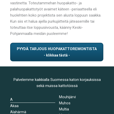
vastinetta. Toteutammehan huopakatto- ja
palahuopakattotyöt avaimet käteen -periaatteella eli
huolehtien koko projektista sen alusta loppuun saakka.
Kun siis et halua ajella purkujätteitä jäteasemille tai
toteuttaa itse loppusiivousta, käänny Keski-
Pohjanmaalla meidän puoleemme!
PYYDÄ TARJOUS HUOPAKATTOREMONTISTA
Palvelemme kaikkialla Suomessa katon korjauksissa
sekä muissa kattotöissä
Mouhijärvi
A
Muhos
Akaa
Multia
Alahärmä