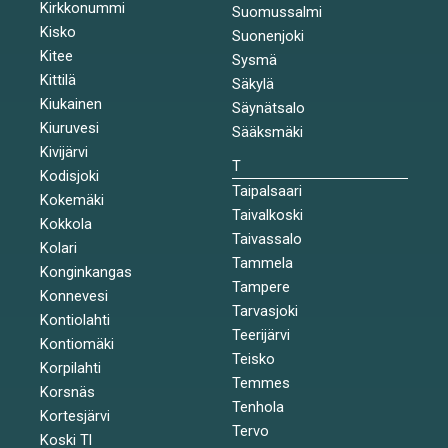
Kirkkonummi
Suomussalmi
Kisko
Suonenjoki
Kitee
Sysmä
Kittilä
Säkylä
Kiukainen
Säynätsalo
Kiuruvesi
Sääksmäki
Kivijärvi
T
Kodisjoki
Taipalsaari
Kokemäki
Taivalkoski
Kokkola
Taivassalo
Kolari
Tammela
Konginkangas
Tampere
Konnevesi
Tarvasjoki
Kontiolahti
Teerijärvi
Kontiomäki
Teisko
Korpilahti
Temmes
Korsnäs
Tenhola
Kortesjärvi
Tervo
Koski Tl