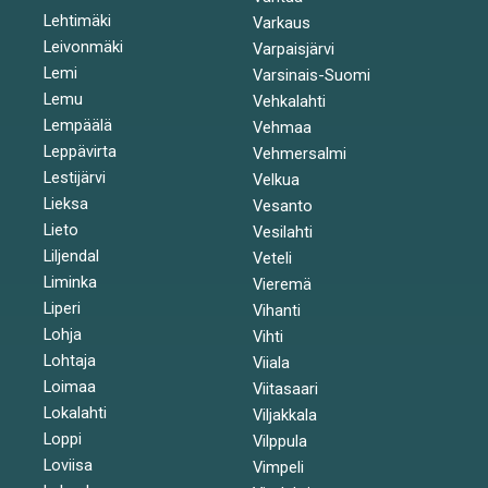
Lehtimäki
Varkaus
Leivonmäki
Varpaisjärvi
Lemi
Varsinais-Suomi
Lemu
Vehkalahti
Lempäälä
Vehmaa
Leppävirta
Vehmersalmi
Lestijärvi
Velkua
Lieksa
Vesanto
Lieto
Vesilahti
Liljendal
Veteli
Liminka
Vieremä
Liperi
Vihanti
Lohja
Vihti
Lohtaja
Viiala
Loimaa
Viitasaari
Lokalahti
Viljakkala
Loppi
Vilppula
Loviisa
Vimpeli