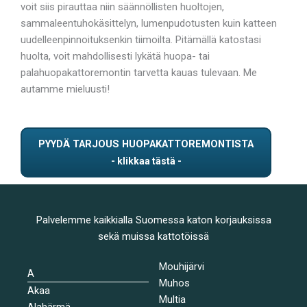
voit siis pirauttaa niin säännöllisten huoltojen,
sammaleentuhokäsittelyn, lumenpudotusten kuin katteen
uudelleenpinnoituksenkin tiimoilta. Pitämällä katostasi
huolta, voit mahdollisesti lykätä huopa- tai
palahuopakattoremontin tarvetta kauas tulevaan. Me
autamme mieluusti!
PYYDÄ TARJOUS HUOPAKATTOREMONTISTA
Palvelemme kaikkialla Suomessa katon korjauksissa
sekä muissa kattotöissä
Mouhijärvi
A
Muhos
Akaa
Multia
Alahärmä