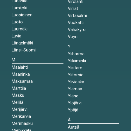
Luhanka
Virolahti
Lumijoki
Virrat
Luopioinen
Virtasalmi
Luoto
Vuokatti
Luumäki
Vähäkyrö
Luvia
Vöyri
Längelmäki
Y
Länsi-Suomi
Ylihärmä
M
Ylikiiminki
Maalahti
Ylistaro
Maaninka
Ylitornio
Maksamaa
Ylivieska
Marttila
Ylämaa
Masku
Yläne
Mellilä
Ylöjärvi
Merijärvi
Ypäjä
Merikarvia
Ä
Merimasku
Äetsä
Miehikkälä