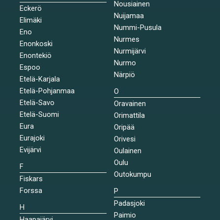
Nousiainen
Eckerö
Nuijamaa
Elimäki
Nummi-Pusula
Eno
Nurmes
Enonkoski
Nurmijärvi
Enontekiö
Nurmo
Espoo
Närpiö
Etelä-Karjala
Etelä-Pohjanmaa
O
Etelä-Savo
Oravainen
Etelä-Suomi
Orimattila
Eura
Oripää
Eurajoki
Orivesi
Evijärvi
Oulainen
Oulu
F
Outokumpu
Fiskars
Forssa
P
Padasjoki
H
Paimio
Haapajärvi