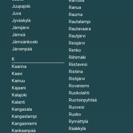
Rantsila
Juupajoki
Ranua
Juva
Rauma
Jyväskylä
Rautalampi
Jämijärvi
Rautavaara
Jämsä
Rautjärvi
Jämsänkoski
Reisjärvi
Järvenpää
Renko
Riihimäki
K
Riistavesi
Kaarina
Ristiina
Kaavi
Ristijärvi
Kainuu
Rovaniemi
Kajaani
Ruokolahti
Kalajoki
Ruotsinpyhtää
Kalanti
Ruovesi
Kangasala
Rusko
Kangaslampi
Rymättylä
Kangasniemi
Rääkkylä
Kankaanpää