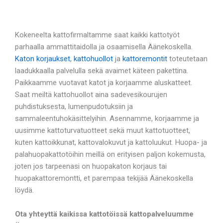
Kokeneelta kattofirmaltamme saat kaikki kattotyöt
parhaalla ammattitaidolla ja osaamisella Äänekoskella.
Katon korjaukset
,
kattohuollot
ja
kattoremontit
toteutetaan
laadukkaalla palvelulla sekä avaimet käteen pakettina.
Paikkaamme vuotavat katot ja korjaamme aluskatteet.
Saat meiltä kattohuollot aina sadevesikourujen
puhdistuksesta, lumenpudotuksiin ja
sammaleentuhokäsittelyihin. Asennamme, korjaamme ja
uusimme kattoturvatuotteet sekä muut kattotuotteet,
kuten kattoikkunat, kattovalokuvut ja kattoluukut. Huopa- ja
palahuopakattotöihin meillä on erityisen paljon kokemusta,
joten jos tarpeenasi on huopakaton korjaus tai
huopakattoremontti, et parempaa tekijää Äänekoskella
löydä.
Ota yhteyttä kaikissa kattotöissä kattopalveluumme