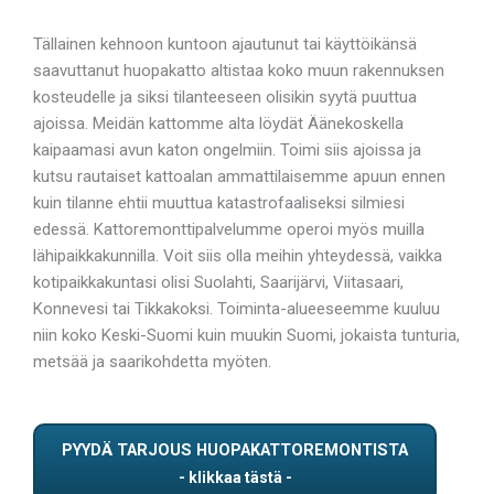
Tällainen kehnoon kuntoon ajautunut tai käyttöikänsä
saavuttanut huopakatto altistaa koko muun rakennuksen
kosteudelle ja siksi tilanteeseen olisikin syytä puuttua
ajoissa. Meidän kattomme alta löydät Äänekoskella
kaipaamasi avun katon ongelmiin. Toimi siis ajoissa ja
kutsu rautaiset kattoalan ammattilaisemme apuun ennen
kuin tilanne ehtii muuttua katastrofaaliseksi silmiesi
edessä. Kattoremonttipalvelumme operoi myös muilla
lähipaikkakunnilla. Voit siis olla meihin yhteydessä, vaikka
kotipaikkakuntasi olisi Suolahti, Saarijärvi, Viitasaari,
Konnevesi tai Tikkakoksi. Toiminta-alueeseemme kuuluu
niin koko Keski-Suomi kuin muukin Suomi, jokaista tunturia,
metsää ja saarikohdetta myöten.
PYYDÄ TARJOUS HUOPAKATTOREMONTISTA