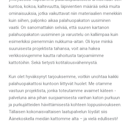
kuntoa, kokoa, kaltevuutta, läpivientien määrää sekä muita
ominaisuuksia, jotka vaikuttavat niin materiaalien menekkiin
kuin siihen, paljonko aikaa palahuopakaton uusiminen
vaatii. On sanomattakin selvää, että suuren kartanon
palahuopakaton uusiminen ja varustelu on kalliimpaa kuin
esimerkiksi pienemmän nukkuma-aitan. Oli kyse minkä
suuruisesta projektista tahansa, voit aina hakea
verkkosivujemme kautta rahoitusta tarjoamiimme
kattotöihin. Sekä tietysti kotitalousvähennystä.
Kun olet hyväksynyt tarjouksemme, voitkin unohtaa kaikki
palahuopakattosi kuntoon liittyvät huolet. Me otamme
vastuun projektista, jonka toteutamme avaimet käteen -
palveluna aina pihan suojaamisesta vanhan katon purkuun
ja purkujätteiden hävittämisestä kohteen loppusiivoukseen.
Tällaisen kokonaisvaltaisen laatupalvelun löydät siis
Äänekoskella meidän kattomme alta – ja vielä edullisesti!