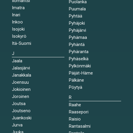
Ilomantsi
Puolanka
Imatra
Puumala
Inari
Pyhtää
Inkoo
Pyhäjoki
Isojoki
Pyhäjärvi
Isokyrö
Pyhämaa
Itä-Suomi
Pyhäntä
Pyhäranta
J
Pyhäselkä
Jaala
Pylkönmäki
Jalasjärvi
Päijät-Häme
Janakkala
Pälkäne
Joensuu
Pöytyä
Jokioinen
Joroinen
R
Joutsa
Raahe
Joutseno
Raasepori
Juankoski
Raisio
Jurva
Rantasalmi
Juuka