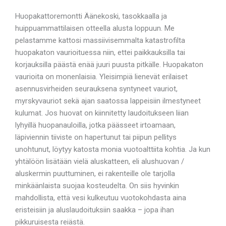
Huopakattoremontti Äänekoski, tasokkaalla ja
huippuammattilaisen otteella alusta loppuun. Me
pelastamme kattosi massiivisemmalta katastrofilta
huopakaton vaurioituessa niin, ettei paikkauksilla tai
korjauksilla päästä enää juuri puusta pitkälle. Huopakaton
vaurioita on monenlaisia. Yleisimpiä lienevät erilaiset
asennusvirheiden seurauksena syntyneet vauriot,
myrskyvauriot sekä ajan saatossa lappeisiin ilmestyneet
kulumat. Jos huovat on kiinnitetty laudoitukseen liian
lyhyillä huopanauloilla, jotka päässeet irtoamaan,
läpiviennin tiiviste on hapertunut tai piipun pellitys
unohtunut, löytyy katosta monia vuotoalttiita kohtia. Ja kun
yhtälöön lisätään vielä aluskatteen, eli alushuovan /
aluskermin puuttuminen, ei rakenteille ole tarjolla
minkäänlaista suojaa kosteudelta. On siis hyvinkin
mahdollista, että vesi kulkeutuu vuotokohdasta aina
eristeisiin ja aluslaudoituksiin saakka – jopa ihan
pikkuruisesta reiästä.