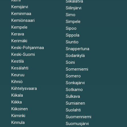
Siikalatva
Kemijärvi
Siilinjärvi
Keminmaa
Simo
Kemiönsaari
Simpele
Kempele
Sipoo
Kerava
Sippola
Kerimäki
Siuntio
Keski-Pohjanmaa
Snappertuna
Keski-Suomi
Sodankylä
Kestilä
Soini
Kesälahti
Somerniemi
Keuruu
Somero
Kihniö
Sonkajärvi
Kiihtelysvaara
Sotkamo
Kiikala
Sulkava
Kiikka
Sumiainen
Kiikoinen
Suolahti
Kiiminki
Suomenniemi
Kinnula
Suomusjärvi