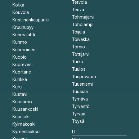
Tervola
Kotka
Teuva
Kouvola
Tohmajärvi
Kristiinankaupunki
Toholampi
Kruunupyy
Toijala
Kuhmalahti
Toivakka
Kuhmo
Tornio
Kuhmoinen
Tottijärvi
Kuopio
Turku
Kuorevesi
Tuulos
Kuortane
Tuupovaara
Kurikka
Tuusniemi
Kuru
Tuusula
Kustavi
Tyrnävä
Kuusamo
Tyrväntö
Kuusankoski
Tyrvää
Kuusjoki
Töysä
Kylmäkoski
Kymenlaakso
U
Kyyjärvi