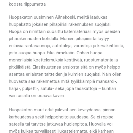
koosta riippumatta
Huopakaton uusiminen Äänekoski, meiltä laadukas
huopakatto jokaisen pihapiirisi rakennuksen suojaksi.
Huopa on nimittäin suosittu katemateriaali myös useiden
piharakennusten kohdalla. Monien pihapiiristä löytyy
erilaisia rantasaunoja, autotaleja, varastoja ja kesäkeittiöitä,
joita suojaa huopa. Eikä ihmekään. Onhan huopa
monenlaisia koettelemuksia kestävää, ruostumatonta ja
pitkäikäistä. Elastisuutensa ansiosta sitä on myös helppo
asentaa erilaisten taitteiden ja kulmien suojaksi. Näin ollen
huovasta saa rakennettua mitä tyylikkäimpiä mansardi-,
harja-, pulpetti-, satula- sekä jopa tasakattoja – kunhan
vain asialla on osaava kaveri.
Huopakaton muut edut piilevät sen keveydessä, pinnan
karheudessa sekä helppohoitoisuudessa. Se ei ropise
sateella tai tarvitse jatkuvaa huolenpitoa. Huovalla voi
myös kulkea turvallisesti liukastelematta, eikä karhean