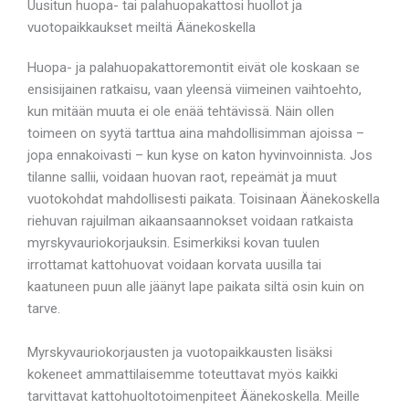
Uusitun huopa- tai palahuopakattosi huollot ja
vuotopaikkaukset meiltä Äänekoskella
Huopa- ja palahuopakattoremontit eivät ole koskaan se
ensisijainen ratkaisu, vaan yleensä viimeinen vaihtoehto,
kun mitään muuta ei ole enää tehtävissä. Näin ollen
toimeen on syytä tarttua aina mahdollisimman ajoissa –
jopa ennakoivasti – kun kyse on katon hyvinvoinnista. Jos
tilanne sallii, voidaan huovan raot, repeämät ja muut
vuotokohdat mahdollisesti paikata. Toisinaan Äänekoskella
riehuvan rajuilman aikaansaannokset voidaan ratkaista
myrskyvauriokorjauksin. Esimerkiksi kovan tuulen
irrottamat kattohuovat voidaan korvata uusilla tai
kaatuneen puun alle jäänyt lape paikata siltä osin kuin on
tarve.
Myrskyvauriokorjausten ja vuotopaikkausten lisäksi
kokeneet ammattilaisemme toteuttavat myös kaikki
tarvittavat kattohuoltotoimenpiteet Äänekoskella. Meille