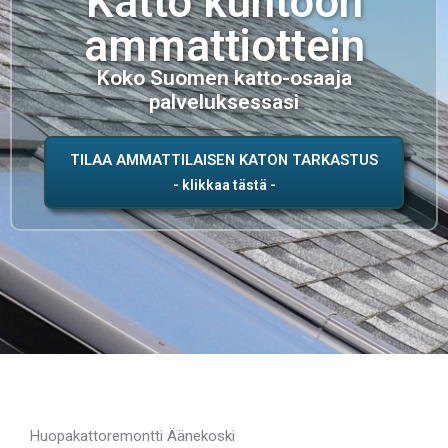
Katto kuntoon
ammattiottein
Koko Suomen katto-osaaja
palveluksessasi
TILAA AMMATTILAISEN KATON TARKASTUS
Huopakattoremontti Äänekoski