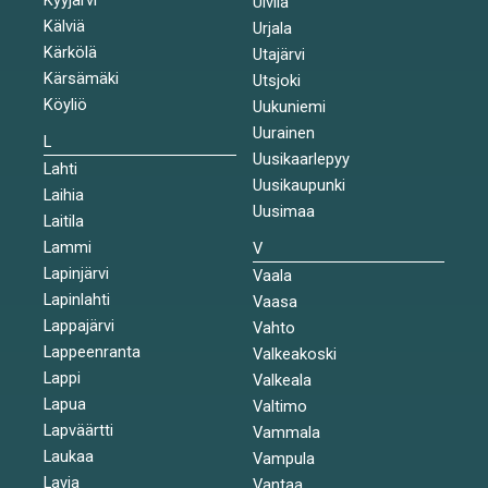
Ulvila
Kälviä
Urjala
Kärkölä
Utajärvi
Kärsämäki
Utsjoki
Köyliö
Uukuniemi
Uurainen
L
Uusikaarlepyy
Lahti
Uusikaupunki
Laihia
Uusimaa
Laitila
Lammi
V
Lapinjärvi
Vaala
Lapinlahti
Vaasa
Lappajärvi
Vahto
Lappeenranta
Valkeakoski
Lappi
Valkeala
Lapua
Valtimo
Lapväärtti
Vammala
Laukaa
Vampula
Lavia
Vantaa