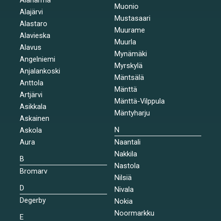
Muonio
Alajärvi
Mustasaari
Alastaro
Muurame
Alavieska
Muurla
Alavus
Mynämäki
Angelniemi
Myrskylä
Anjalankoski
Mäntsälä
Anttola
Mänttä
Artjärvi
Mänttä-Vilppula
Asikkala
Mäntyharju
Askainen
N
Askola
Aura
Naantali
Nakkila
B
Nastola
Bromarv
Nilsiä
D
Nivala
Degerby
Nokia
Noormarkku
E