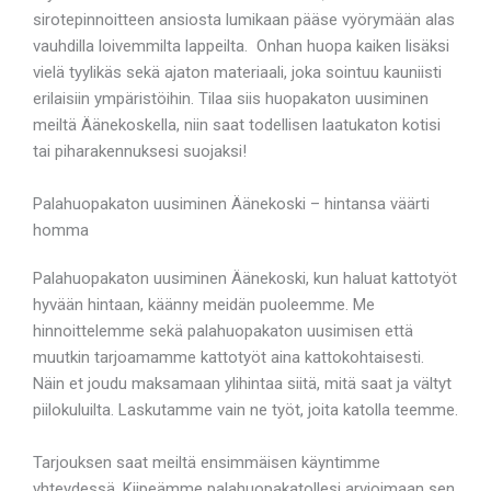
sirotepinnoitteen ansiosta lumikaan pääse vyörymään alas
vauhdilla loivemmilta lappeilta. Onhan huopa kaiken lisäksi
vielä tyylikäs sekä ajaton materiaali, joka sointuu kauniisti
erilaisiin ympäristöihin. Tilaa siis huopakaton uusiminen
meiltä Äänekoskella, niin saat todellisen laatukaton kotisi
tai piharakennuksesi suojaksi!
Palahuopakaton uusiminen Äänekoski – hintansa väärti
homma
Palahuopakaton uusiminen Äänekoski, kun haluat kattotyöt
hyvään hintaan, käänny meidän puoleemme. Me
hinnoittelemme sekä palahuopakaton uusimisen että
muutkin tarjoamamme kattotyöt aina kattokohtaisesti.
Näin et joudu maksamaan ylihintaa siitä, mitä saat ja vältyt
piilokuluilta. Laskutamme vain ne työt, joita katolla teemme.
Tarjouksen saat meiltä ensimmäisen käyntimme
yhteydessä. Kiipeämme palahuopakatollesi arvioimaan sen