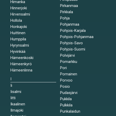
Himanka
Pirkanmaa
Hinnerjoki
Pirkkala
Hirvensalmi
Pohja
Hollola
Pohjanmaa
Honkajoki
Pohjois-Karjala
Huittinen
Pohjois-Pohjanmaa
Humppila
Pohjois-Savo
Hyrynsalmi
Pohjois-Suomi
Hyvinkää
Polvijärvi
Hämeenkoski
Pomarkku
Hämeenkyrö
Pori
Hämeenlinna
Pornainen
I
Porvoo
Ii
Posio
Iisalmi
Pudasjärvi
Iitti
Pukkila
Ikaalinen
Pulkkila
Ilmajoki
Punkalaidun