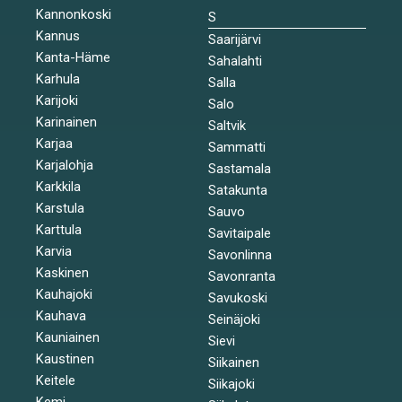
Kannonkoski
S
Kannus
Saarijärvi
Kanta-Häme
Sahalahti
Karhula
Salla
Karijoki
Salo
Karinainen
Saltvik
Karjaa
Sammatti
Karjalohja
Sastamala
Karkkila
Satakunta
Karstula
Sauvo
Karttula
Savitaipale
Karvia
Savonlinna
Kaskinen
Savonranta
Kauhajoki
Savukoski
Kauhava
Seinäjoki
Kauniainen
Sievi
Kaustinen
Siikainen
Keitele
Siikajoki
Kemi