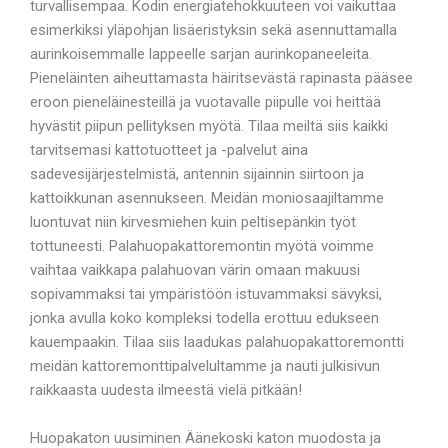
turvallisempaa. Kodin energiatehokkuuteen voi vaikuttaa
esimerkiksi yläpohjan lisäeristyksin sekä asennuttamalla
aurinkoisemmalle lappeelle sarjan aurinkopaneeleita.
Pieneläinten aiheuttamasta häiritsevästä rapinasta pääsee
eroon pieneläinesteillä ja vuotavalle piipulle voi heittää
hyvästit piipun pellityksen myötä. Tilaa meiltä siis kaikki
tarvitsemasi kattotuotteet ja -palvelut aina
sadevesijärjestelmistä, antennin sijainnin siirtoon ja
kattoikkunan asennukseen. Meidän moniosaajiltamme
luontuvat niin kirvesmiehen kuin peltisepänkin työt
tottuneesti. Palahuopakattoremontin myötä voimme
vaihtaa vaikkapa palahuovan värin omaan makuusi
sopivammaksi tai ympäristöön istuvammaksi sävyksi,
jonka avulla koko kompleksi todella erottuu edukseen
kauempaakin. Tilaa siis laadukas palahuopakattoremontti
meidän kattoremonttipalvelultamme ja nauti julkisivun
raikkaasta uudesta ilmeestä vielä pitkään!
Huopakaton uusiminen Äänekoski katon muodosta ja