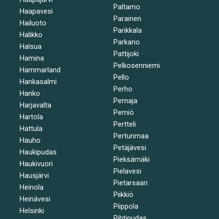
Paltamo
Haapavesi
Parainen
Hailuoto
Parikkala
Halikko
Parkano
Halsua
Pattijoki
Hamina
Pelkosenniemi
Hammarland
Pello
Hankasalmi
Perho
Hanko
Pernaja
Harjavalta
Perniö
Hartola
Pertteli
Hattula
Pertunmaa
Hauho
Petäjävesi
Haukipudas
Pieksämäki
Haukivuori
Pielavesi
Hausjärvi
Pietarsaari
Heinola
Piikkiö
Heinävesi
Piippola
Helsinki
Pihtipudas