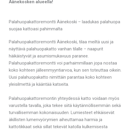
Äänekosken alueella!
Palahuopakattoremontti Äänekoski – laadukas palahuopa
suojaa kattoasi pahimmalta
Palahuopakattoremontti Äänekoski, tilaa meiltä uusi ja
näyttävä palahuopakatto vanhan tilalle – naapurit
häikäistyvät ja asumismukavuus paranee.
Palahuopakattoremontti voi parhaimmillaan jopa nostaa
koko kohteen jälleenmyyntiarvoa, kun sen toteuttaa oikein.
Uusi palahuopakatto nimittäin parantaa koko kohteen
yleisilmettä ja kääntää katseita.
Palahuopakattoremontin yhteydessä katto voidaan myös
varustella tavalla, joka tekee siitä käytännöllisemmän sekä
turvallisemman kokonaisuuden. Lumiesteet ehkäisevät
äkillisten lumenvyörymien aiheuttamaa harmia ja
kattotikkaat sekä sillat tekevät katolla kulkemisesta