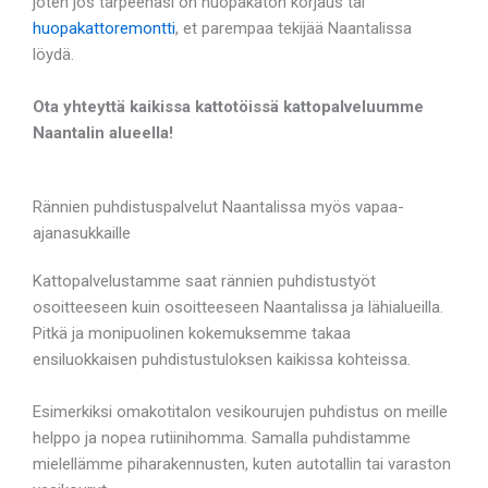
joten jos tarpeenasi on huopakaton korjaus tai
huopakattoremontti
, et parempaa tekijää Naantalissa
löydä.
Ota yhteyttä kaikissa kattotöissä kattopalveluumme
Naantalin alueella!
Rännien puhdistuspalvelut Naantalissa myös vapaa-
ajanasukkaille
Kattopalvelustamme saat rännien puhdistustyöt
osoitteeseen kuin osoitteeseen Naantalissa ja lähialueilla.
Pitkä ja monipuolinen kokemuksemme takaa
ensiluokkaisen puhdistustuloksen kaikissa kohteissa.
Esimerkiksi omakotitalon vesikourujen puhdistus on meille
helppo ja nopea rutiinihomma. Samalla puhdistamme
mielellämme piharakennusten, kuten autotallin tai varaston