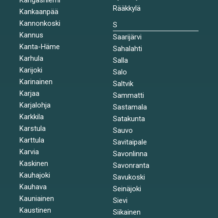
Rääkkylä
Kankaanpää
Kannonkoski
S
Kannus
Saarijärvi
Kanta-Häme
Sahalahti
Karhula
Salla
Karijoki
Salo
Karinainen
Saltvik
Karjaa
Sammatti
Karjalohja
Sastamala
Karkkila
Satakunta
Karstula
Sauvo
Karttula
Savitaipale
Karvia
Savonlinna
Kaskinen
Savonranta
Kauhajoki
Savukoski
Kauhava
Seinäjoki
Kauniainen
Sievi
Kaustinen
Siikainen