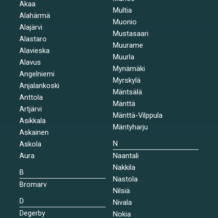
Akaa
Multia
Alahärmä
Muonio
Alajärvi
Mustasaari
Alastaro
Muurame
Alavieska
Muurla
Alavus
Mynämäki
Angelniemi
Myrskylä
Anjalankoski
Mäntsälä
Anttola
Mänttä
Artjärvi
Mänttä-Vilppula
Asikkala
Mäntyharju
Askainen
N
Askola
Aura
Naantali
Nakkila
B
Nastola
Bromarv
Nilsiä
D
Nivala
Degerby
Nokia