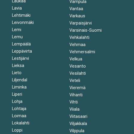
Laukaa
Vampula
Lavia
Vantaa
Lehtimäki
Varkaus
Leivonmäki
Varpaisjärvi
Lemi
Varsinais-Suomi
Lemu
Vehkalahti
Lempäälä
Vehmaa
Leppävirta
Vehmersalmi
Lestijärvi
Velkua
Lieksa
Vesanto
Lieto
Vesilahti
Liljendal
Veteli
Liminka
Vieremä
Liperi
Vihanti
Lohja
Vihti
Lohtaja
Viiala
Loimaa
Viitasaari
Lokalahti
Viljakkala
Loppi
Vilppula