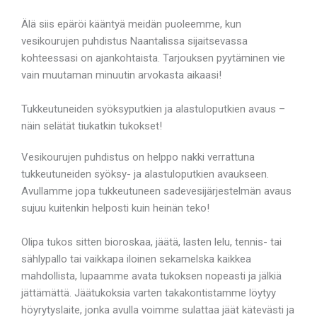
Älä siis epäröi kääntyä meidän puoleemme, kun
vesikourujen puhdistus Naantalissa sijaitsevassa
kohteessasi on ajankohtaista. Tarjouksen pyytäminen vie
vain muutaman minuutin arvokasta aikaasi!
Tukkeutuneiden syöksyputkien ja alastuloputkien avaus –
näin selätät tiukatkin tukokset!
Vesikourujen puhdistus on helppo nakki verrattuna
tukkeutuneiden syöksy- ja alastuloputkien avaukseen.
Avullamme jopa tukkeutuneen sadevesijärjestelmän avaus
sujuu kuitenkin helposti kuin heinän teko!
Olipa tukos sitten bioroskaa, jäätä, lasten lelu, tennis- tai
sählypallo tai vaikkapa iloinen sekamelska kaikkea
mahdollista, lupaamme avata tukoksen nopeasti ja jälkiä
jättämättä. Jäätukoksia varten takakontistamme löytyy
höyrytyslaite, jonka avulla voimme sulattaa jäät kätevästi ja