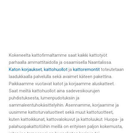
Kokeneelta kattofirmaltamme saat kaikki kattotyöt
parhaalla ammattitaidolla ja osaamisella Naantalissa.
Katon korjaukset
,
kattohuollot
ja
kattoremontit
toteutetaan
laadukkaalla palvelulla sekä avaimet käteen pakettina.
Paikkaamme vuotavat katot ja korjaamme aluskatteet.
Saat meiltä kattohuollot aina sadevesikourujen
puhdistuksesta, lumenpudotuksiin ja
sammaleentuhokäsittelyihin. Asennamme, korjaamme ja
uusimme kattoturvatuotteet sekä muut kattotuotteet,
kuten kattoikkunat, kattovalokuvut ja kattoluukut. Huopa- ja
palahuopakattotöihin meillä on erityisen paljon kokemusta,