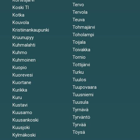
Tervo
Koski Tl
Tervola
Kotka
Teuva
Kouvola
Tohmajärvi
Kristiinankaupunki
Toholampi
Kruunupyy
Toijala
Kuhmalahti
Toivakka
Kuhmo
Tornio
Kuhmoinen
Tottijärvi
Kuopio
Turku
Kuorevesi
Tuulos
Kuortane
Tuupovaara
Kurikka
Tuusniemi
Kuru
Tuusula
Kustavi
Tyrnävä
Kuusamo
Tyrväntö
Kuusankoski
Tyrvää
Kuusjoki
Töysä
Kylmäkoski