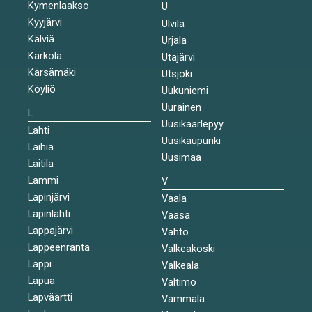
Kymenlaakso
U
Kyyjärvi
Ulvila
Kälviä
Urjala
Kärkölä
Utajärvi
Kärsämäki
Utsjoki
Köyliö
Uukuniemi
Uurainen
L
Uusikaarlepyy
Lahti
Uusikaupunki
Laihia
Uusimaa
Laitila
Lammi
V
Lapinjärvi
Vaala
Lapinlahti
Vaasa
Lappajärvi
Vahto
Lappeenranta
Valkeakoski
Lappi
Valkeala
Lapua
Valtimo
Lapväärtti
Vammala