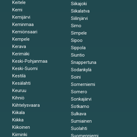
Keitele
Siikajoki
Kemi
Siikalatva
Kemijärvi
Siilinjärvi
Keminmaa
Simo
Kemiönsaari
Simpele
Kempele
Sipoo
Kerava
Sippola
Kerimäki
Siuntio
Keski-Pohjanmaa
Snappertuna
Keski-Suomi
Sodankylä
Kestilä
Soini
Kesälahti
Somerniemi
Keuruu
Somero
Kihniö
Sonkajärvi
Kiihtelysvaara
Sotkamo
Kiikala
Sulkava
Kiikka
Sumiainen
Kiikoinen
Suolahti
Kiiminki
Suomenniemi