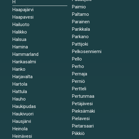
H
Paimio
Haapajärvi
Paltamo
Haapavesi
Parainen
Hailuoto
Parikkala
Halikko
Parkano
Halsua
Pattijoki
Hamina
Pelkosenniemi
Hammarland
Pello
Hankasalmi
Perho
Hanko
Pernaja
Harjavalta
Perniö
Hartola
Pertteli
Hattula
Pertunmaa
Hauho
Petäjävesi
Haukipudas
Pieksämäki
Haukivuori
Pielavesi
Hausjärvi
Pietarsaari
Heinola
Piikkiö
Heinävesi