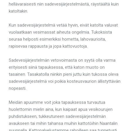
hellävaraisesti niin sadevesijärjestelmästä, räystäältä kuin
katoltakin.
Kun sadevesijärjestelmä vetää hyvin, eivät katolta valuvat
vuolaatkaan vesimassat aiheuta ongelmia. Tukoksista
seuraa helposti esimerkiksi hometta, lahovaurioita,
rapisevaa rappausta ja jopa kattovuotoja.
Sadevesijärjestelmän vetovoimasta on syytä olla varma
erityisesti siinä tapauksessa, että katon muoto on
tasainen. Tasakatolla niinkin pieni juttu kuin tukossa oleva
sadevesijärjestelmä voi poikia kosteusvaurion ällistyttävän
nopeasti.
Meidän apuumme voit joka tapauksessa turvautua
huolettomin mielin aina, kun kaipaat apua vesikourujen
puhdistukseen, tukkeutuneen sadevesijärjestelmän
avaukseen tai mihin tahansa muihin kattotöihin Naantalin
suunnalla. Kattopalvelustamme rahoilleen saa tunnetusti