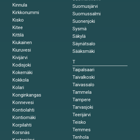
Kinnula
Suomusjärvi
Kirkkonummi
Suomussalmi
Kisko
Suonenjoki
Kitee
Sysmä
Kittilä
Säkylä
Kiukainen
Säynätsalo
Kiuruvesi
Sääksmäki
Kivijärvi
T
Kodisjoki
Taipalsaari
Kokemäki
Taivalkoski
Kokkola
Taivassalo
Kolari
Tammela
Konginkangas
Tampere
Konnevesi
Tarvasjoki
Kontiolahti
Teerijärvi
Kontiomäki
Teisko
Korpilahti
Temmes
Korsnäs
Tenhola
Kortesjärvi