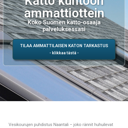
Katto kuntoon
ammattiottein
Koko Suomen katto-osaaja
palveluksessasi
TILAA AMMATTILAISEN KATON TARKASTUS
Vesikourujen puhdistus Naantali – joko rännit huhuilevat