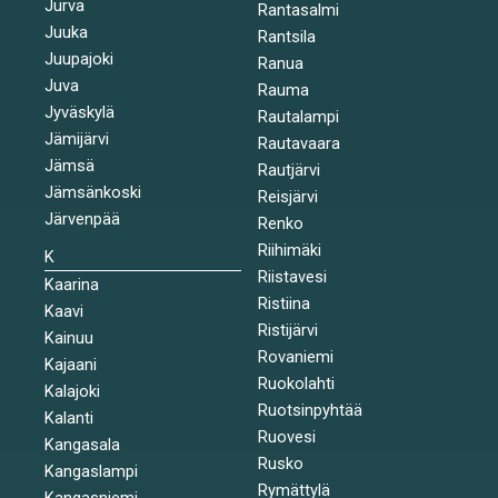
Jurva
Rantasalmi
Juuka
Rantsila
Juupajoki
Ranua
Juva
Rauma
Jyväskylä
Rautalampi
Jämijärvi
Rautavaara
Jämsä
Rautjärvi
Jämsänkoski
Reisjärvi
Järvenpää
Renko
Riihimäki
K
Riistavesi
Kaarina
Ristiina
Kaavi
Ristijärvi
Kainuu
Rovaniemi
Kajaani
Ruokolahti
Kalajoki
Ruotsinpyhtää
Kalanti
Ruovesi
Kangasala
Rusko
Kangaslampi
Rymättylä
Kangasniemi