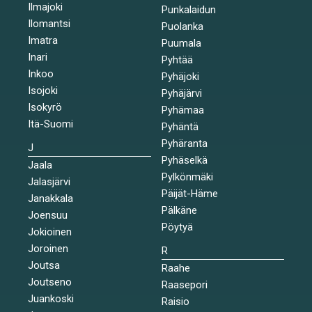
Ilmajoki
Punkalaidun
Ilomantsi
Puolanka
Imatra
Puumala
Inari
Pyhtää
Inkoo
Pyhäjoki
Isojoki
Pyhäjärvi
Isokyrö
Pyhämaa
Itä-Suomi
Pyhäntä
Pyhäranta
J
Pyhäselkä
Jaala
Pylkönmäki
Jalasjärvi
Päijät-Häme
Janakkala
Pälkäne
Joensuu
Pöytyä
Jokioinen
Joroinen
R
Joutsa
Raahe
Joutseno
Raasepori
Juankoski
Raisio