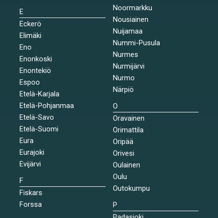
Noormarkku
E
Nousiainen
Eckerö
Nuijamaa
Elimäki
Nummi-Pusula
Eno
Nurmes
Enonkoski
Nurmijärvi
Enontekiö
Nurmo
Espoo
Närpiö
Etelä-Karjala
Etelä-Pohjanmaa
O
Etelä-Savo
Oravainen
Etelä-Suomi
Orimattila
Eura
Oripää
Eurajoki
Orivesi
Evijärvi
Oulainen
Oulu
F
Outokumpu
Fiskars
Forssa
P
Padasjoki