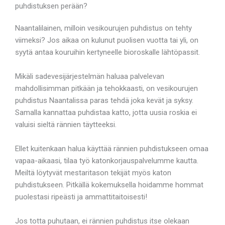
puhdistuksen perään?
Naantalilainen, milloin vesikourujen puhdistus on tehty
viimeksi? Jos aikaa on kulunut puolisen vuotta tai yli, on
syytä antaa kouruihin kertyneelle bioroskalle lähtöpassit.
Mikäli sadevesijärjestelmän haluaa palvelevan
mahdollisimman pitkään ja tehokkaasti, on vesikourujen
puhdistus Naantalissa paras tehdä joka kevät ja syksy.
Samalla kannattaa puhdistaa katto, jotta uusia roskia ei
valuisi sieltä rännien täytteeksi.
Ellet kuitenkaan halua käyttää rännien puhdistukseen omaa
vapaa-aikaasi, tilaa työ katonkorjauspalvelumme kautta.
Meiltä löytyvät mestaritason tekijät myös katon
puhdistukseen. Pitkällä kokemuksella hoidamme hommat
puolestasi ripeästi ja ammattitaitoisesti!
Jos totta puhutaan, ei rännien puhdistus itse olekaan