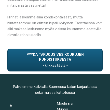
mitä parasta vastinetta!
Hinnat laskemme aina kohdekohtaisesti, mutta
hintatasomme on erittäin kilpailukykyinen. Tarvittaessa voit
silti maksaa laskumme myös osissa kauttamme saatavilla
olevalla rahoituksella.
PYYDÄ TARJOUS VESIKOURUJEN
PUHDISTUKSESTA
Palvelemme kaikkialla Suomessa katon korjauksissa
sekä muissa kattotöissä
Mouhijärvi
A
Muhos