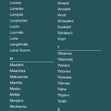
Loviisa
Vimpeli
Luhanka
Virolahti
Lumijoki
Virrat
Luopioinen
Virtasalmi
Luoto
Vuokatti
Luumäki
Vähäkyrö
Luvia
Vöyri
Längelmäki
Y
Länsi-Suomi
Ylihärmä
M
Ylikiiminki
Maalahti
Ylistaro
Maaninka
Ylitornio
Maksamaa
Ylivieska
Marttila
Ylämaa
Masku
Yläne
Mellilä
Ylöjärvi
Merijärvi
Ypäjä
Merikarvia
Ä