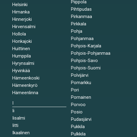
Piippola
Helsinki
Pihtipudas
Himanka
Pirkanmaa
Hinnerjoki
Pirkkala
Hirvensalmi
Pohja
Hollola
Pohjanmaa
Honkajoki
Pohjois-Karjala
Huittinen
Pohjois-Pohjanmaa
Humppila
Pohjois-Savo
Hyrynsalmi
Pohjois-Suomi
Hyvinkää
Polvijärvi
Hämeenkoski
Pomarkku
Hämeenkyrö
Pori
Hämeenlinna
Pornainen
I
Porvoo
Ii
Posio
Iisalmi
Pudasjärvi
Iitti
Pukkila
Ikaalinen
Pulkkila