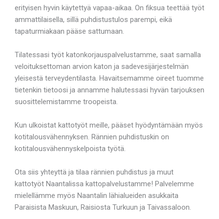
erityisen hyvin käytettyä vapaa-aikaa. On fiksua teettää työt
ammattilaisella, sillä puhdistustulos parempi, eikä
tapaturmiakaan pääse sattumaan.
Tilatessasi työt katonkorjauspalvelustamme, saat samalla
veloituksettoman arvion katon ja sadevesijärjestelmän
yleisestä terveydentilasta. Havaitsemamme oireet tuomme
tietenkin tietoosi ja annamme halutessasi hyvän tarjouksen
suosittelemistamme troopeista.
Kun ulkoistat kattotyöt meille, pääset hyödyntämään myös
kotitalousvähennyksen. Rännien puhdistuskin on
kotitalousvähennyskelpoista työtä.
Ota siis yhteyttä ja tilaa rännien puhdistus ja muut
kattotyöt Naantalissa kattopalvelustamme! Palvelemme
mielellämme myös Naantalin lähialueiden asukkaita
Paraisista Maskuun, Raisiosta Turkuun ja Taivassaloon.