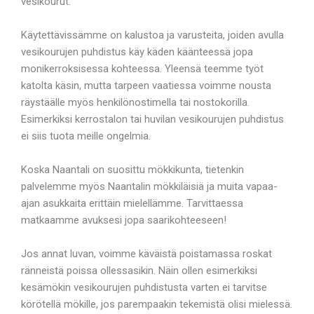
vesikourut.
Käytettävissämme on kalustoa ja varusteita, joiden avulla
vesikourujen puhdistus käy käden käänteessä jopa
monikerroksisessa kohteessa. Yleensä teemme työt
katolta käsin, mutta tarpeen vaatiessa voimme nousta
räystäälle myös henkilönostimella tai nostokorilla.
Esimerkiksi kerrostalon tai huvilan vesikourujen puhdistus
ei siis tuota meille ongelmia.
Koska Naantali on suosittu mökkikunta, tietenkin
palvelemme myös Naantalin mökkiläisiä ja muita vapaa-
ajan asukkaita erittäin mielellämme. Tarvittaessa
matkaamme avuksesi jopa saarikohteeseen!
Jos annat luvan, voimme käväistä poistamassa roskat
ränneistä poissa ollessasikin. Näin ollen esimerkiksi
kesämökin vesikourujen puhdistusta varten ei tarvitse
körötellä mökille, jos parempaakin tekemistä olisi mielessä.