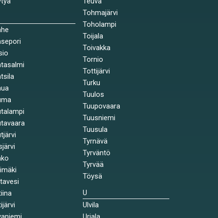
tyä
Teuva
Tohmajärvi
Toholampi
ahe
Toijala
sepori
Toivakka
sio
Tornio
tasalmi
Tottijärvi
tsila
Turku
nua
Tuulos
uma
Tuupovaara
talampi
Tuusniemi
tavaara
Tuusula
tjärvi
Tyrnävä
sjärvi
Tyrväntö
nko
Tyrvää
himäki
Töysä
stavesi
U
tiina
ijärvi
Ulvila
aniemi
Urjala