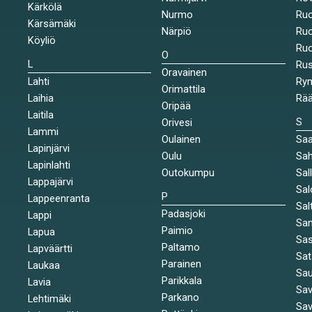
Kärkölä
Nurmo
Ruo
Kärsämäki
Närpiö
Ruo
Köyliö
Ruo
O
L
Ru
Oravainen
Lahti
Rym
Orimattila
Laihia
Rää
Oripää
Laitila
S
Orivesi
Lammi
Oulainen
Saa
Lapinjärvi
Oulu
Sah
Lapinlahti
Outokumpu
Sal
Lappajärvi
Sal
P
Lappeenranta
Sal
Padasjoki
Lappi
Sa
Paimio
Lapua
Sa
Paltamo
Lapväärtti
Sat
Parainen
Laukaa
Sa
Parikkala
Lavia
Sav
Parkano
Lehtimäki
Sav