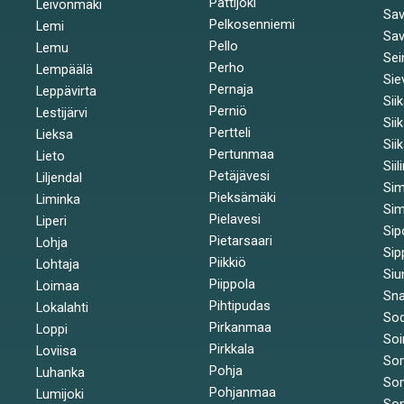
Pattijoki
Leivonmäki
Sav
Pelkosenniemi
Lemi
Sav
Pello
Lemu
Sei
Perho
Lempäälä
Sie
Pernaja
Leppävirta
Sii
Perniö
Lestijärvi
Sii
Pertteli
Lieksa
Sii
Pertunmaa
Lieto
Siil
Petäjävesi
Liljendal
Si
Pieksämäki
Liminka
Sim
Pielavesi
Liperi
Sip
Pietarsaari
Lohja
Sip
Piikkiö
Lohtaja
Siu
Piippola
Loimaa
Sna
Pihtipudas
Lokalahti
Sod
Pirkanmaa
Loppi
Soi
Pirkkala
Loviisa
So
Pohja
Luhanka
So
Pohjanmaa
Lumijoki