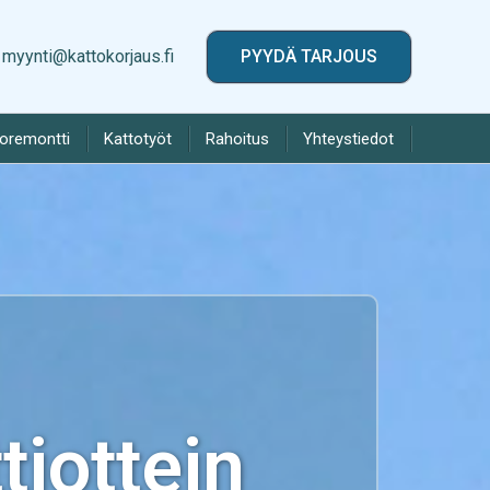
myynti@kattokorjaus.fi
PYYDÄ TARJOUS
toremontti
Kattotyöt
Rahoitus
Yhteystiedot
iottein