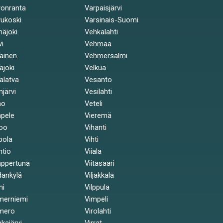
onranta
Varpaisjärvi
ukoski
Varsinais-Suomi
näjoki
Vehkalahti
vi
Vehmaa
kainen
Vehmersalmi
kajoki
Velkua
kalatva
Vesanto
injärvi
Vesilahti
mo
Veteli
pele
Vieremä
oo
Vihanti
pola
Vihti
ntio
Viiala
ppertuna
Viitasaari
ankylä
Viljakkala
ni
Vilppula
merniemi
Vimpeli
mero
Virolahti