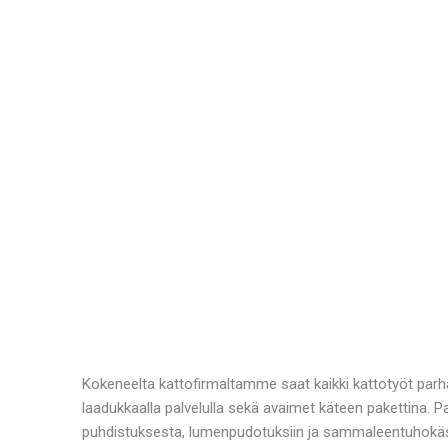
Kokeneelta kattofirmaltamme saat kaikki kattotyöt parh
laadukkaalla palvelulla sekä avaimet käteen pakettina. 
puhdistuksesta, lumenpudotuksiin ja sammaleentuhokäsi