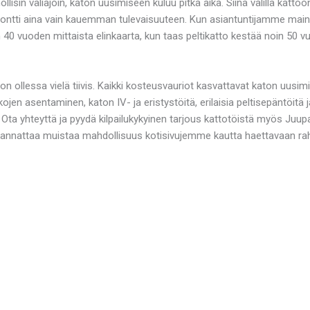
in väliajoin, katon uusimiseen kuluu pitkä aika. Siinä välillä kattoon
emontti aina vain kauemman tulevaisuuteen. Kun asiantuntijamme main
40 vuoden mittaista elinkaarta, kun taas peltikatto kestää noin 50 vuo
on ollessa vielä tiivis. Kaikki kosteusvauriot kasvattavat katon uusimi
ojen asentaminen, katon IV- ja eristystöitä, erilaisia peltisepäntöitä
 Ota yhteyttä ja pyydä kilpailukykyinen tarjous kattotöistä myös Juupa
ssa kannattaa muistaa mahdollisuus kotisivujemme kautta haettavaan 