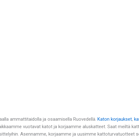
aalla ammattitaidolla ja osaamisella Ruovedellä.
Katon korjaukset
,
ka
Paikkaamme vuotavat katot ja korjaamme aluskatteet. Saat meiltä kat
ttelyihin. Asennamme, korjaamme ja uusimme kattoturvatuotteet sek