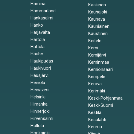
Hamina
Kaskinen
Hammarland
Kauhajoki
Hankasalmi
Kauhava
Hanko
Kauniainen
Harjavalta
Kaustinen
Hartola
Keitele
Hattula
Kemi
Hauho
Kemijärvi
Haukipudas
Keminmaa
Haukivuori
Kemiönsaari
Hausjärvi
Kempele
Heinola
Kerava
Heinävesi
Kerimäki
Helsinki
Keski-Pohjanmaa
Himanka
Keski-Suomi
Hinnerjoki
Kestilä
Hirvensalmi
Kesälahti
Hollola
Keuruu
Honkajoki