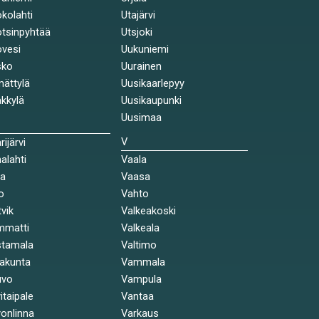
kolahti
Utajärvi
tsinpyhtää
Utsjoki
vesi
Uukuniemi
sko
Uurainen
ättylä
Uusikaarlepyy
kkylä
Uusikaupunki
Uusimaa
V
rijärvi
alahti
Vaala
la
Vaasa
o
Vahto
tvik
Valkeakoski
mmatti
Valkeala
stamala
Valtimo
akunta
Vammala
uvo
Vampula
itaipale
Vantaa
onlinna
Varkaus