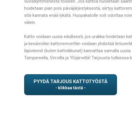
vuosikymmenestä toiseen. Jos kattoa huolletaan säännöllis
hoidetaan pian pois päiväjärjestyksestä, siirtyy kattor
sitä kannata enää lykätä. Huopakatolle voit odottaa noin 
välein.
Katto voidaan uusia edullisesti, jos urakka hoidetaan kat
ja kesämökin kattoremonttiin voidaan yhdistää lintuverkk
läpiviennit (kuten kattoikkunat) kannattaa samalla uusia.
Tampereella, Virroilla ja Ylöjärvellä! Tarjousta tutkie
PYYDÄ TARJOUS KATTOTYÖSTÄ