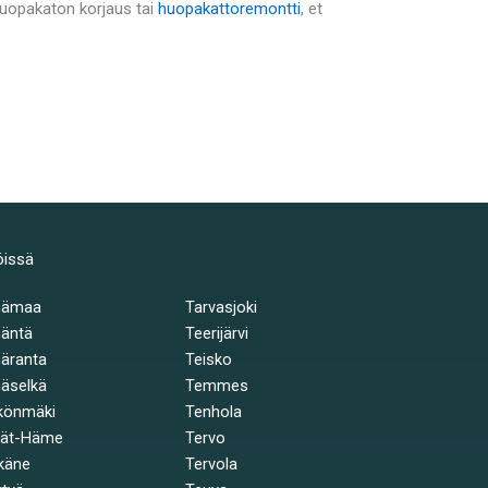
 huopakaton korjaus tai
huopakattoremontti
, et
öissä
hämaa
Tarvasjoki
äntä
Teerijärvi
äranta
Teisko
äselkä
Temmes
könmäki
Tenhola
jät-Häme
Tervo
käne
Tervola