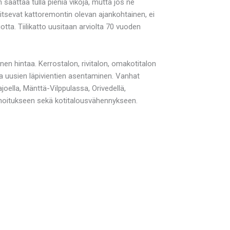
 saattaa tulla pieniä vikoja, mutta jos ne
itsevat kattoremontin olevan ajankohtainen, ei
tta. Tiilikatto uusitaan arviolta 70 vuoden
nen hintaa. Kerrostalon, rivitalon, omakotitalon
 ja uusien läpivientien asentaminen. Vanhat
joella, Mänttä-Vilppulassa, Orivedellä,
rahoitukseen sekä kotitalousvähennykseen.