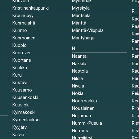
Kouvola
Mynämäki
Pöy
Kristiinankaupunki
Myrskylä
R
Kruunupyy
Mäntsälä
Ra
Kuhmalahti
Mänttä
Raa
Kuhmo
Mänttä-Vilppula
Rai
Kuhmoinen
Mäntyharju
Ran
Kuopio
N
Ran
Kuorevesi
Naantali
Ra
Kuortane
Nakkila
Ra
Kurikka
Nastola
Rau
Kuru
Nilsiä
Rau
Kustavi
Nivala
Rau
Kuusamo
Nokia
Rei
Kuusankoski
Noormarkku
Re
Kuusjoki
Nousiainen
Rii
Kylmäkoski
Nuijamaa
Rii
Kymenlaakso
Nummi-Pusula
Ris
Kyyjärvi
Nurmes
Rist
Kälviä
Nurmijärvi
Rov