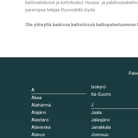
kattovalokuvut ja kattoluukut. Huopa- ja palahuopakatto
parempaa tekijää Ruovedellä löydä.
Ota yhteyttä kaikissa kattotöissä kattopalveluumme
Palv
Isokyrö
A
Itä-Suomi
Akaa
J
Alahärmä
Alajärvi
Jaala
Alastaro
Jalasjärvi
Alavieska
Janakkala
Alavus
Joensuu