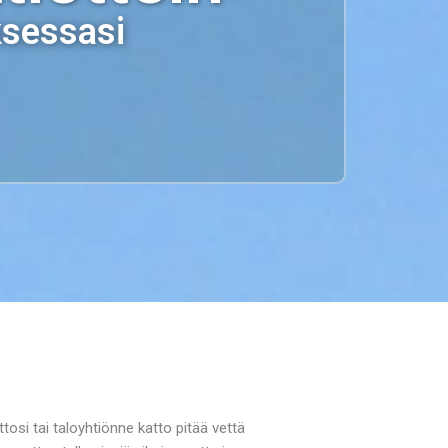
ksessasi
tosi tai taloyhtiönne katto pitää vettä