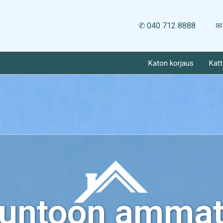
✆ 040 712 8888
✉ 
Katon korjaus
Kat
kuntoon ammatt