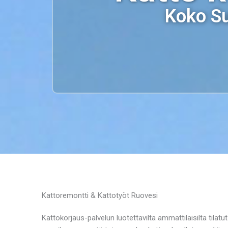
Koko Su
Kattoremontti & Kattotyöt Ruovesi
Kattokorjaus-palvelun luotettavilta ammattilaisilta tilatu