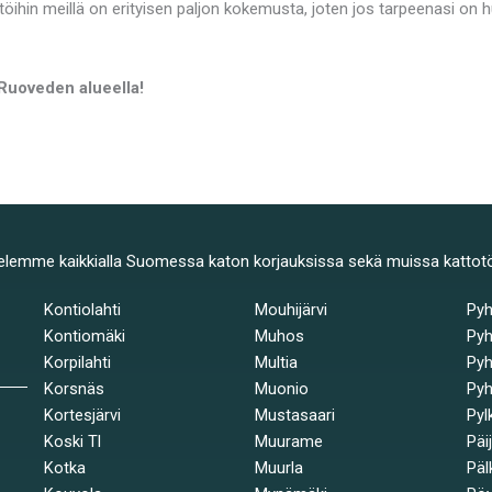
töihin meillä on erityisen paljon kokemusta, joten jos tarpeenasi on
 Ruoveden alueella!
elemme kaikkialla Suomessa katon korjauksissa sekä muissa kattot
Kontiolahti
Mouhijärvi
Py
Kontiomäki
Muhos
Pyh
Korpilahti
Multia
Pyh
Korsnäs
Muonio
Pyh
Kortesjärvi
Mustasaari
Pyl
Koski Tl
Muurame
Päi
Kotka
Muurla
Päl