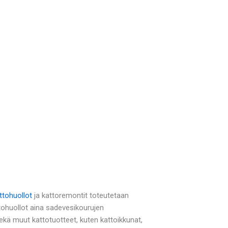
ttohuollot
ja kattoremontit toteutetaan
tohuollot aina sadevesikourujen
ä muut kattotuotteet, kuten kattoikkunat,