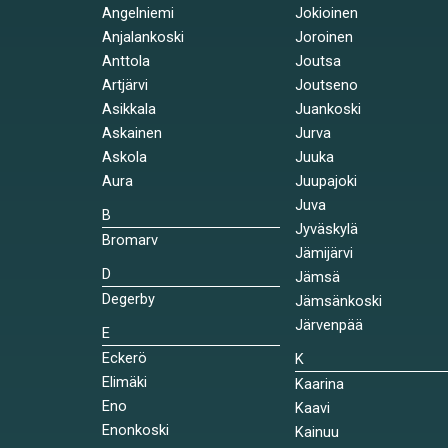
Angelniemi
Jokioinen
Anjalankoski
Joroinen
Anttola
Joutsa
Artjärvi
Joutseno
Asikkala
Juankoski
Askainen
Jurva
Askola
Juuka
Aura
Juupajoki
Juva
B
Jyväskylä
Bromarv
Jämijärvi
D
Jämsä
Degerby
Jämsänkoski
Järvenpää
E
Eckerö
K
Elimäki
Kaarina
Eno
Kaavi
Enonkoski
Kainuu