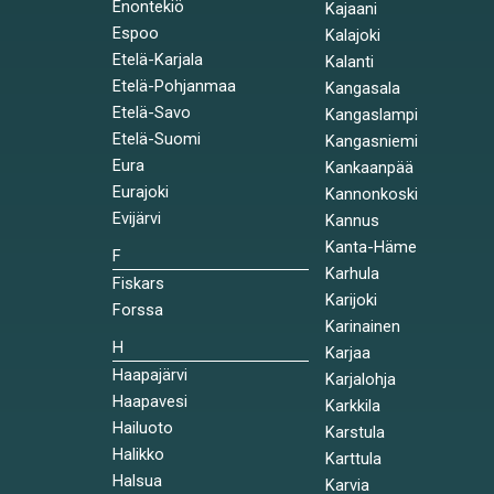
Enontekiö
Kajaani
Espoo
Kalajoki
Etelä-Karjala
Kalanti
Etelä-Pohjanmaa
Kangasala
Etelä-Savo
Kangaslampi
Etelä-Suomi
Kangasniemi
Eura
Kankaanpää
Eurajoki
Kannonkoski
Evijärvi
Kannus
Kanta-Häme
F
Karhula
Fiskars
Karijoki
Forssa
Karinainen
H
Karjaa
Haapajärvi
Karjalohja
Haapavesi
Karkkila
Hailuoto
Karstula
Halikko
Karttula
Halsua
Karvia