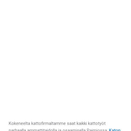
Kokeneelta kattofirmaltamme saat kaikki kattotyöt
parhaalla ammattitaidolla ja osaamisella Paimiossa.
Katon