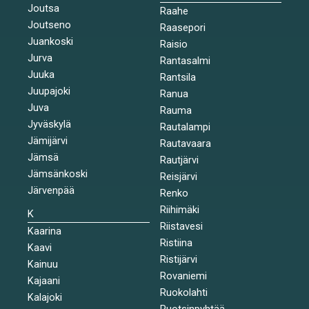
Joutsa
Raahe
Joutseno
Raasepori
Juankoski
Raisio
Jurva
Rantasalmi
Juuka
Rantsila
Juupajoki
Ranua
Juva
Rauma
Jyväskylä
Rautalampi
Jämijärvi
Rautavaara
Jämsä
Rautjärvi
Jämsänkoski
Reisjärvi
Järvenpää
Renko
Riihimäki
K
Riistavesi
Kaarina
Ristiina
Kaavi
Ristijärvi
Kainuu
Rovaniemi
Kajaani
Ruokolahti
Kalajoki
Ruotsinpyhtää