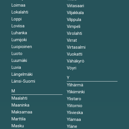
Loimaa
Viitasaari
Lokalahti
Viljakkala
Loppi
Vilppula
Loviisa
Vimpeli
Luhanka
Virolahti
Lumijoki
Virrat
Luopioinen
Virtasalmi
Luoto
Vuokatti
Luumäki
Vähäkyrö
Luvia
Vöyri
Längelmäki
Y
Länsi-Suomi
Ylihärmä
M
Ylikiiminki
Maalahti
Ylistaro
Maaninka
Ylitornio
Maksamaa
Ylivieska
Marttila
Ylämaa
Masku
Yläne