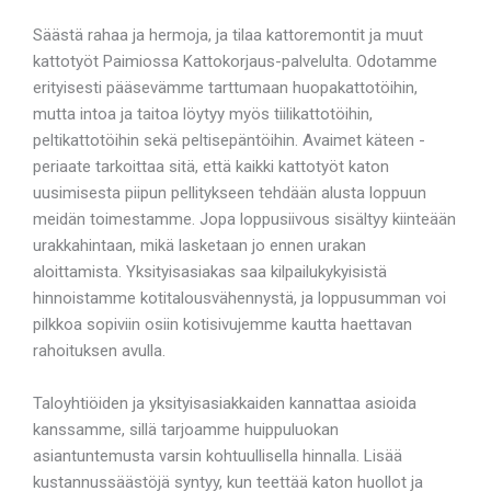
Säästä rahaa ja hermoja, ja tilaa kattoremontit ja muut
kattotyöt Paimiossa Kattokorjaus-palvelulta. Odotamme
erityisesti pääsevämme tarttumaan huopakattotöihin,
mutta intoa ja taitoa löytyy myös tiilikattotöihin,
peltikattotöihin sekä peltisepäntöihin. Avaimet käteen -
periaate tarkoittaa sitä, että kaikki kattotyöt katon
uusimisesta piipun pellitykseen tehdään alusta loppuun
meidän toimestamme. Jopa loppusiivous sisältyy kiinteään
urakkahintaan, mikä lasketaan jo ennen urakan
aloittamista. Yksityisasiakas saa kilpailukykyisistä
hinnoistamme kotitalousvähennystä, ja loppusumman voi
pilkkoa sopiviin osiin kotisivujemme kautta haettavan
rahoituksen avulla.
Taloyhtiöiden ja yksityisasiakkaiden kannattaa asioida
kanssamme, sillä tarjoamme huippuluokan
asiantuntemusta varsin kohtuullisella hinnalla. Lisää
kustannussäästöjä syntyy, kun teettää katon huollot ja