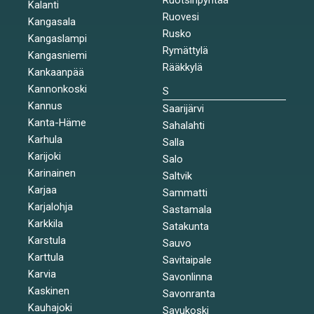
Kalanti
Ruovesi
Kangasala
Rusko
Kangaslampi
Rymättylä
Kangasniemi
Rääkkylä
Kankaanpää
Kannonkoski
S
Kannus
Saarijärvi
Kanta-Häme
Sahalahti
Karhula
Salla
Karijoki
Salo
Karinainen
Saltvik
Karjaa
Sammatti
Karjalohja
Sastamala
Karkkila
Satakunta
Karstula
Sauvo
Karttula
Savitaipale
Karvia
Savonlinna
Kaskinen
Savonranta
Kauhajoki
Savukoski