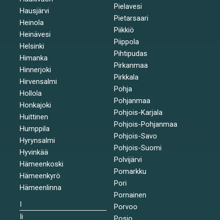
Pielavesi
Hausjärvi
Pietarsaari
Heinola
Piikkiö
Heinävesi
Piippola
Helsinki
Pihtipudas
Himanka
Pirkanmaa
Hinnerjoki
Pirkkala
Hirvensalmi
Pohja
Hollola
Pohjanmaa
Honkajoki
Pohjois-Karjala
Huittinen
Pohjois-Pohjanmaa
Humppila
Pohjois-Savo
Hyrynsalmi
Pohjois-Suomi
Hyvinkää
Polvijärvi
Hämeenkoski
Pomarkku
Hämeenkyrö
Pori
Hämeenlinna
Pornainen
I
Porvoo
Ii
Posio