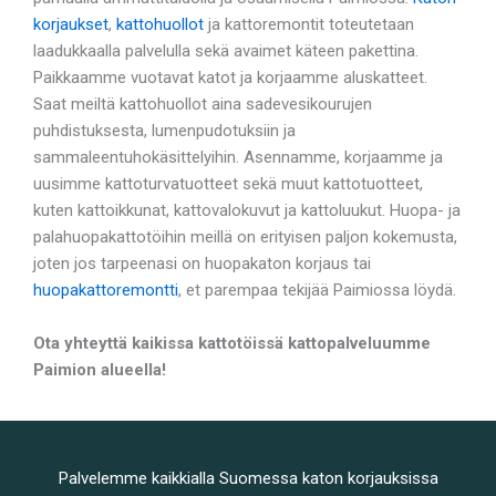
korjaukset
,
kattohuollot
ja kattoremontit toteutetaan
laadukkaalla palvelulla sekä avaimet käteen pakettina.
Paikkaamme vuotavat katot ja korjaamme aluskatteet.
Saat meiltä kattohuollot aina sadevesikourujen
puhdistuksesta, lumenpudotuksiin ja
sammaleentuhokäsittelyihin. Asennamme, korjaamme ja
uusimme kattoturvatuotteet sekä muut kattotuotteet,
kuten kattoikkunat, kattovalokuvut ja kattoluukut. Huopa- ja
palahuopakattotöihin meillä on erityisen paljon kokemusta,
joten jos tarpeenasi on huopakaton korjaus tai
huopakattoremontti
, et parempaa tekijää Paimiossa löydä.
Ota yhteyttä kaikissa kattotöissä kattopalveluumme
Paimion alueella!
Palvelemme kaikkialla Suomessa katon korjauksissa