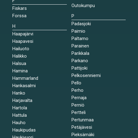
F
Outokumpu
Fiskars
Forssa
P
Padasjoki
H
Paimio
Haapajärvi
Paltamo
Haapavesi
Parainen
Hailuoto
Parikkala
Halikko
Parkano
Halsua
Pattijoki
Hamina
Pelkosenniemi
Hammarland
Pello
Hankasalmi
Perho
Hanko
Pernaja
Harjavalta
Perniö
Hartola
Pertteli
Hattula
Pertunmaa
Hauho
Petäjävesi
Haukipudas
Pieksämäki
Haukivuori