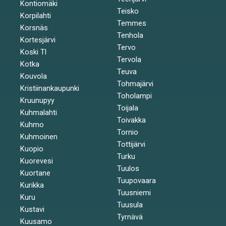
Kontiomäki
Teisko
Korpilahti
Temmes
Korsnäs
Tenhola
Kortesjärvi
Tervo
Koski Tl
Tervola
Kotka
Teuva
Kouvola
Tohmajärvi
Kristiinankaupunki
Toholampi
Kruunupyy
Toijala
Kuhmalahti
Toivakka
Kuhmo
Tornio
Kuhmoinen
Tottijärvi
Kuopio
Turku
Kuorevesi
Tuulos
Kuortane
Tuupovaara
Kurikka
Tuusniemi
Kuru
Tuusula
Kustavi
Tyrnävä
Kuusamo