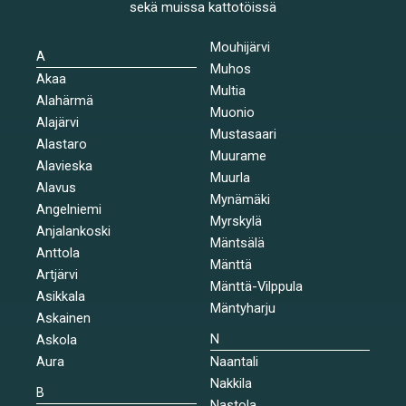
sekä muissa kattotöissä
Mouhijärvi
A
Muhos
Akaa
Multia
Alahärmä
Muonio
Alajärvi
Mustasaari
Alastaro
Muurame
Alavieska
Muurla
Alavus
Mynämäki
Angelniemi
Myrskylä
Anjalankoski
Mäntsälä
Anttola
Mänttä
Artjärvi
Mänttä-Vilppula
Asikkala
Mäntyharju
Askainen
N
Askola
Aura
Naantali
Nakkila
B
Nastola