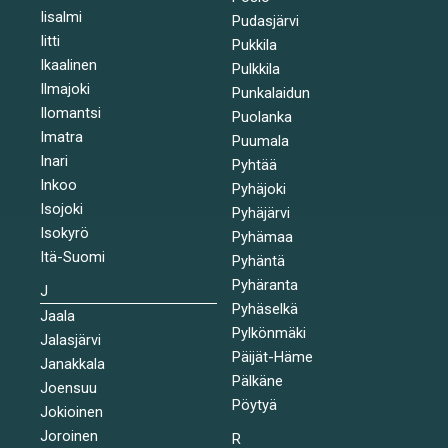
Iisalmi
Pudasjärvi
Iitti
Pukkila
Ikaalinen
Pulkkila
Ilmajoki
Punkalaidun
Ilomantsi
Puolanka
Imatra
Puumala
Inari
Pyhtää
Inkoo
Pyhäjoki
Isojoki
Pyhäjärvi
Isokyrö
Pyhämaa
Itä-Suomi
Pyhäntä
Pyhäranta
J
Pyhäselkä
Jaala
Pylkönmäki
Jalasjärvi
Päijät-Häme
Janakkala
Pälkäne
Joensuu
Pöytyä
Jokioinen
Joroinen
R