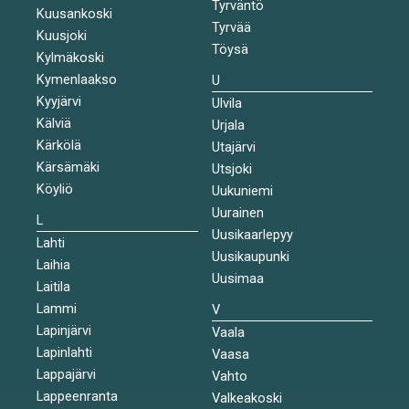
Tyrväntö
Kuusankoski
Tyrvää
Kuusjoki
Töysä
Kylmäkoski
Kymenlaakso
U
Kyyjärvi
Ulvila
Kälviä
Urjala
Kärkölä
Utajärvi
Kärsämäki
Utsjoki
Köyliö
Uukuniemi
Uurainen
L
Uusikaarlepyy
Lahti
Uusikaupunki
Laihia
Uusimaa
Laitila
Lammi
V
Lapinjärvi
Vaala
Lapinlahti
Vaasa
Lappajärvi
Vahto
Lappeenranta
Valkeakoski