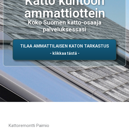
Katto kuntoon
ammattiottein
Koko Suomen katto-osaaja
palveluksessasi
TILAA AMMATTILAISEN KATON TARKASTUS
Kattoremontti Paimio