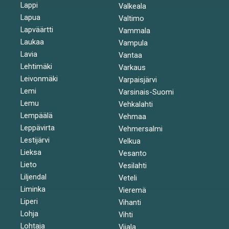
Lappi
Valkeala
Lapua
Valtimo
Lapväärtti
Vammala
Laukaa
Vampula
Lavia
Vantaa
Lehtimäki
Varkaus
Leivonmäki
Varpaisjärvi
Lemi
Varsinais-Suomi
Lemu
Vehkalahti
Lempäälä
Vehmaa
Leppävirta
Vehmersalmi
Lestijärvi
Velkua
Lieksa
Vesanto
Lieto
Vesilahti
Liljendal
Veteli
Liminka
Vieremä
Liperi
Vihanti
Lohja
Vihti
Lohtaja
Viiala