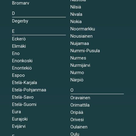
Bromarv
Nilsiä
D
Nivala
Degerby
Nokia
Noormarkku
E
Nousiainen
Eckerö
Nuijamaa
Elimäki
Nummi-Pusula
Eno
Nurmes
Enonkoski
Nurmijärvi
Enontekiö
Nurmo
Espoo
Närpiö
Etelä-Karjala
Etelä-Pohjanmaa
O
Etelä-Savo
Oravainen
Etelä-Suomi
Orimattila
Eura
Oripää
Eurajoki
Orivesi
Evijärvi
Oulainen
Oulu