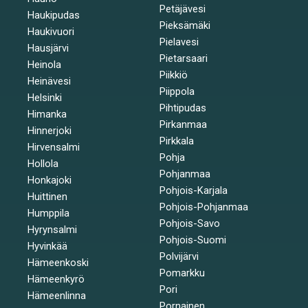
Petäjävesi
Haukipudas
Pieksämäki
Haukivuori
Pielavesi
Hausjärvi
Pietarsaari
Heinola
Piikkiö
Heinävesi
Piippola
Helsinki
Pihtipudas
Himanka
Pirkanmaa
Hinnerjoki
Pirkkala
Hirvensalmi
Pohja
Hollola
Pohjanmaa
Honkajoki
Pohjois-Karjala
Huittinen
Pohjois-Pohjanmaa
Humppila
Pohjois-Savo
Hyrynsalmi
Pohjois-Suomi
Hyvinkää
Polvijärvi
Hämeenkoski
Pomarkku
Hämeenkyrö
Pori
Hämeenlinna
Pornainen