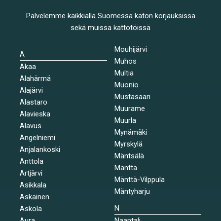
Palvelemme kaikkialla Suomessa katon korjauksissa
sekä muissa kattotöissä
Mouhijärvi
A
Muhos
Akaa
Multia
Alahärmä
Muonio
Alajärvi
Mustasaari
Alastaro
Muurame
Alavieska
Muurla
Alavus
Mynämäki
Angelniemi
Myrskylä
Anjalankoski
Mäntsälä
Anttola
Mänttä
Artjärvi
Mänttä-Vilppula
Asikkala
Mäntyharju
Askainen
N
Askola
Aura
Naantali