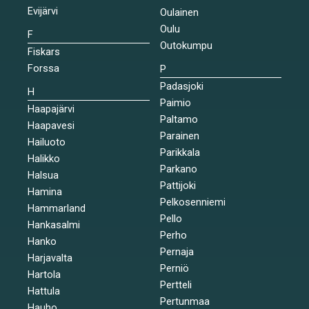
Evijärvi
Oulainen
Oulu
F
Outokumpu
Fiskars
Forssa
P
Padasjoki
H
Paimio
Haapajärvi
Paltamo
Haapavesi
Parainen
Hailuoto
Parikkala
Halikko
Parkano
Halsua
Pattijoki
Hamina
Pelkosenniemi
Hammarland
Pello
Hankasalmi
Perho
Hanko
Pernaja
Harjavalta
Perniö
Hartola
Pertteli
Hattula
Pertunmaa
Hauho