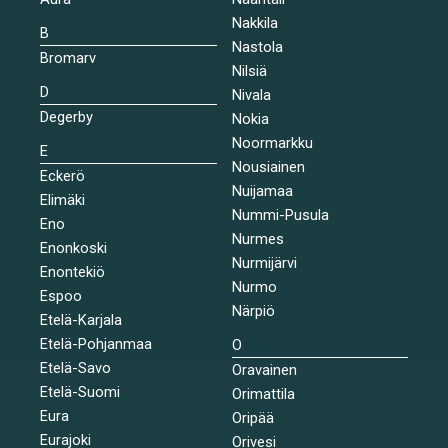
Nakkila
B
Nastola
Bromarv
Nilsiä
D
Nivala
Degerby
Nokia
Noormarkku
E
Nousiainen
Eckerö
Nuijamaa
Elimäki
Nummi-Pusula
Eno
Nurmes
Enonkoski
Nurmijärvi
Enontekiö
Nurmo
Espoo
Närpiö
Etelä-Karjala
Etelä-Pohjanmaa
O
Etelä-Savo
Oravainen
Etelä-Suomi
Orimattila
Eura
Oripää
Eurajoki
Orivesi