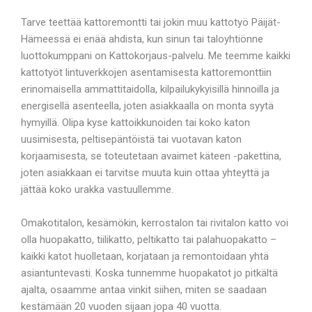
Tarve teettää kattoremontti tai jokin muu kattotyö Päijät-
Hämeessä ei enää ahdista, kun sinun tai taloyhtiönne
luottokumppani on Kattokorjaus-palvelu. Me teemme kaikki
kattotyöt lintuverkkojen asentamisesta kattoremonttiin
erinomaisella ammattitaidolla, kilpailukykyisillä hinnoilla ja
energisellä asenteella, joten asiakkaalla on monta syytä
hymyillä. Olipa kyse kattoikkunoiden tai koko katon
uusimisesta, peltisepäntöistä tai vuotavan katon
korjaamisesta, se toteutetaan avaimet käteen -pakettina,
joten asiakkaan ei tarvitse muuta kuin ottaa yhteyttä ja
jättää koko urakka vastuullemme.
Omakotitalon, kesämökin, kerrostalon tai rivitalon katto voi
olla huopakatto, tiilikatto, peltikatto tai palahuopakatto –
kaikki katot huolletaan, korjataan ja remontoidaan yhtä
asiantuntevasti. Koska tunnemme huopakatot jo pitkältä
ajalta, osaamme antaa vinkit siihen, miten se saadaan
kestämään 20 vuoden sijaan jopa 40 vuotta.