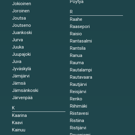
Pöytyä
Jokioinen
Joroinen
R
Joutsa
Raahe
Joutseno
Raasepori
Juankoski
Raisio
Jurva
Rantasalmi
Juuka
Rantsila
Juupajoki
Ranua
Juva
Rauma
Jyväskylä
Rautalampi
Jämijärvi
Rautavaara
Jämsä
Rautjärvi
Jämsänkoski
Reisjärvi
Järvenpää
Renko
Riihimäki
K
Riistavesi
Kaarina
Ristiina
Kaavi
Ristijärvi
Kainuu
Rovaniemi