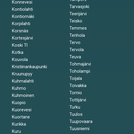
Konnevesi
Tarvasjoki
Kontiolahti
Teerijärvi
Kontiomäki
Teisko
Korpilahti
Temmes
Korsnäs
Tenhola
Kortesjärvi
Tervo
Koski Tl
Tervola
Kotka
Teuva
Kouvola
Tohmajärvi
Kristiinankaupunki
Toholampi
Kruunupyy
Toijala
Kuhmalahti
Toivakka
Kuhmo
Tornio
Kuhmoinen
Tottijärvi
Kuopio
Turku
Kuorevesi
Tuulos
Kuortane
Tuupovaara
Kurikka
Tuusniemi
Kuru