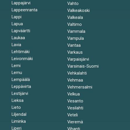
Lappajärvi
Vahto
Lappeenranta
Valkeakoski
Lappi
Valkeala
Lapua
Valtimo
Lapväärtti
Vammala
Laukaa
Vampula
Lavia
Vantaa
Lehtimäki
Varkaus
Leivonmäki
Varpaisjärvi
Lemi
Varsinais-Suomi
Lemu
Vehkalahti
Lempäälä
Vehmaa
Leppävirta
Vehmersalmi
Lestijärvi
Velkua
Lieksa
Vesanto
Lieto
Vesilahti
Liljendal
Veteli
Liminka
Vieremä
Liperi
Vihanti