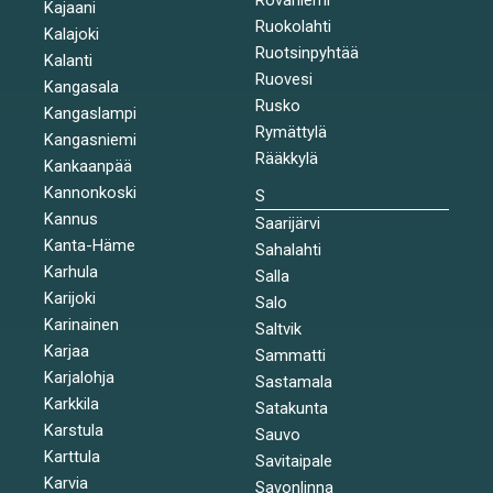
Kajaani
Ruokolahti
Kalajoki
Ruotsinpyhtää
Kalanti
Ruovesi
Kangasala
Rusko
Kangaslampi
Rymättylä
Kangasniemi
Rääkkylä
Kankaanpää
Kannonkoski
S
Kannus
Saarijärvi
Kanta-Häme
Sahalahti
Karhula
Salla
Karijoki
Salo
Karinainen
Saltvik
Karjaa
Sammatti
Karjalohja
Sastamala
Karkkila
Satakunta
Karstula
Sauvo
Karttula
Savitaipale
Karvia
Savonlinna