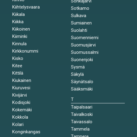
Sonkajärvi
Kiihtelysvaara
Sotkamo
Kiikala
Sulkava
Kiikka
Sumiainen
Kiikoinen
Suolahti
Kiiminki
Suomenniemi
Kinnula
Suomusjärvi
Kirkkonummi
Suomussalmi
Kisko
Suonenjoki
Kitee
Sysmä
Kittilä
Säkylä
Kiukainen
Säynätsalo
Kiuruvesi
Sääksmäki
Kivijärvi
T
Kodisjoki
Taipalsaari
Kokemäki
Taivalkoski
Kokkola
Taivassalo
Kolari
Tammela
Konginkangas
Tampere