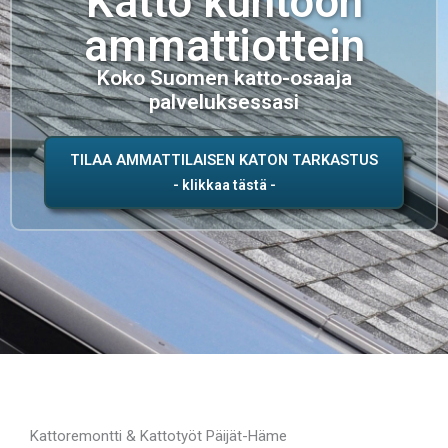
Katto kuntoon
ammattiottein
Koko Suomen katto-osaaja
palveluksessasi
TILAA AMMATTILAISEN KATON TARKASTUS
Kattoremontti & Kattotyöt Päijät-Häme