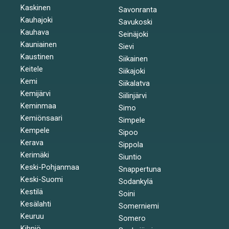
Kaskinen
Savonranta
Kauhajoki
Savukoski
Kauhava
Seinäjoki
Kauniainen
Sievi
Kaustinen
Siikainen
Keitele
Siikajoki
Kemi
Siikalatva
Kemijärvi
Siilinjärvi
Keminmaa
Simo
Kemiönsaari
Simpele
Kempele
Sipoo
Kerava
Sippola
Kerimäki
Siuntio
Keski-Pohjanmaa
Snappertuna
Keski-Suomi
Sodankylä
Kestilä
Soini
Kesälahti
Somerniemi
Keuruu
Somero
Kihniö