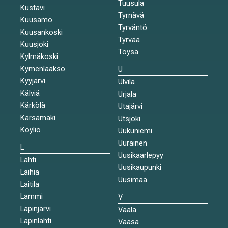
Tuusula
Kustavi
Tyrnävä
Kuusamo
Tyrväntö
Kuusankoski
Tyrvää
Kuusjoki
Töysä
Kylmäkoski
Kymenlaakso
U
Kyyjärvi
Ulvila
Kälviä
Urjala
Kärkölä
Utajärvi
Kärsämäki
Utsjoki
Köyliö
Uukuniemi
Uurainen
L
Uusikaarlepyy
Lahti
Uusikaupunki
Laihia
Uusimaa
Laitila
Lammi
V
Lapinjärvi
Vaala
Lapinlahti
Vaasa