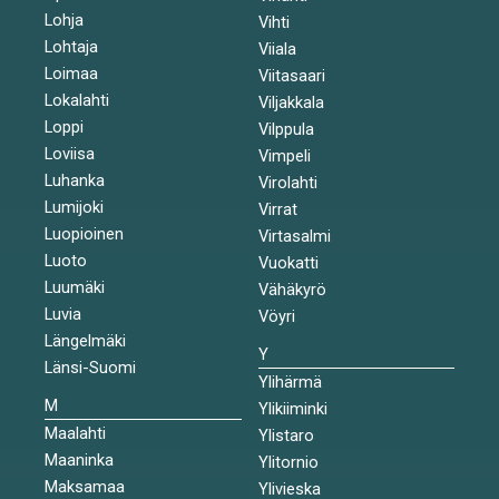
Lohja
Vihti
Lohtaja
Viiala
Loimaa
Viitasaari
Lokalahti
Viljakkala
Loppi
Vilppula
Loviisa
Vimpeli
Luhanka
Virolahti
Lumijoki
Virrat
Luopioinen
Virtasalmi
Luoto
Vuokatti
Luumäki
Vähäkyrö
Luvia
Vöyri
Längelmäki
Y
Länsi-Suomi
Ylihärmä
M
Ylikiiminki
Maalahti
Ylistaro
Maaninka
Ylitornio
Maksamaa
Ylivieska