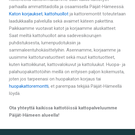
parhaalla ammattitaidolla ja osaamisella Päijät-Hämeessä.
Katon korjaukset
,
kattohuollot
ja kattoremontit toteutetaan
laadukkaalla palvelulla sekä avaimet käteen pakettina.
Paikkaamme vuotavat katot ja korjaamme aluskatteet.
Saat meiltä kattohuollot aina sadevesikourujen
puhdistuksesta, lumenpudotuksiin ja
sammaleentuhokäsittelyihin. Asennamme, korjaamme ja
uusimme kattoturvatuotteet sekä muut kattotuotteet,
kuten kattoikkunat, kattovalokuvut ja kattoluukut. Huopa- ja
palahuopakattotöihin meillä on erityisen paljon kokemusta,
joten jos tarpeenasi on huopakaton korjaus tai
huopakattoremontti
, et parempaa tekijää Päijät-Hämeellä
löydä.
Ota yhteyttä kaikissa kattotöissä kattopalveluumme
Päijät-Hämeen alueella!