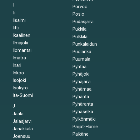
I
Porvoo
Ii
Posio
Iisalmi
Pudasjärvi
Iitti
Pukkila
Ikaalinen
Pulkkila
Ilmajoki
Punkalaidun
Ilomantsi
Puolanka
Imatra
Puumala
Inari
Pyhtää
Inkoo
Pyhäjoki
Isojoki
Pyhäjärvi
Isokyrö
Pyhämaa
Itä-Suomi
Pyhäntä
Pyhäranta
J
Pyhäselkä
Jaala
Pylkönmäki
Jalasjärvi
Päijät-Häme
Janakkala
Pälkäne
Joensuu