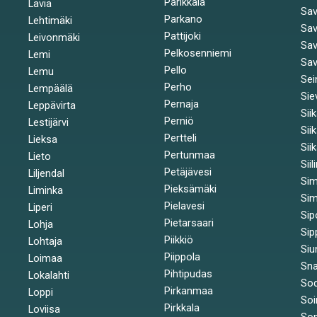
Parikkala
Lavia
Sav
Parkano
Lehtimäki
Sav
Pattijoki
Leivonmäki
Sav
Pelkosenniemi
Lemi
Sav
Pello
Lemu
Sei
Perho
Lempäälä
Sie
Pernaja
Leppävirta
Sii
Perniö
Lestijärvi
Sii
Pertteli
Lieksa
Sii
Pertunmaa
Lieto
Siil
Petäjävesi
Liljendal
Si
Pieksämäki
Liminka
Sim
Pielavesi
Liperi
Sip
Pietarsaari
Lohja
Sip
Piikkiö
Lohtaja
Siu
Piippola
Loimaa
Sna
Pihtipudas
Lokalahti
Sod
Pirkanmaa
Loppi
Soi
Pirkkala
Loviisa