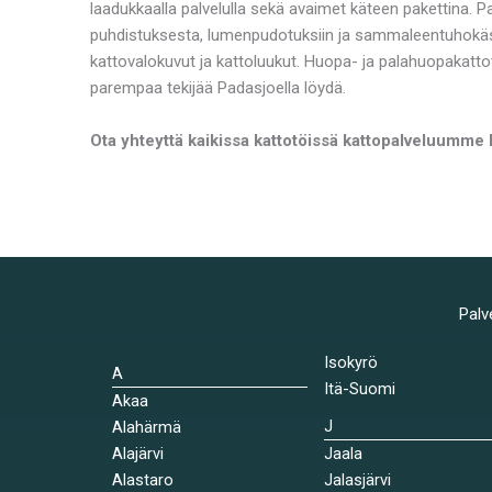
laadukkaalla palvelulla sekä avaimet käteen pakettina. 
puhdistuksesta, lumenpudotuksiin ja sammaleentuhokäsi
kattovalokuvut ja kattoluukut. Huopa- ja palahuopakatto
parempaa tekijää Padasjoella löydä.
Ota yhteyttä kaikissa kattotöissä kattopalveluumme 
Palv
Isokyrö
A
Itä-Suomi
Akaa
J
Alahärmä
Alajärvi
Jaala
Alastaro
Jalasjärvi