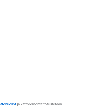
attohuollot
ja kattoremontit toteutetaan