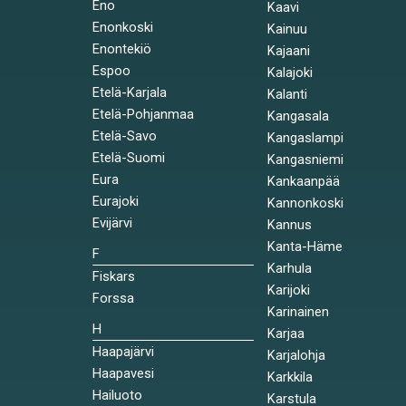
Eno
Kaavi
Enonkoski
Kainuu
Enontekiö
Kajaani
Espoo
Kalajoki
Etelä-Karjala
Kalanti
Etelä-Pohjanmaa
Kangasala
Etelä-Savo
Kangaslampi
Etelä-Suomi
Kangasniemi
Eura
Kankaanpää
Eurajoki
Kannonkoski
Evijärvi
Kannus
Kanta-Häme
F
Karhula
Fiskars
Karijoki
Forssa
Karinainen
H
Karjaa
Haapajärvi
Karjalohja
Haapavesi
Karkkila
Hailuoto
Karstula