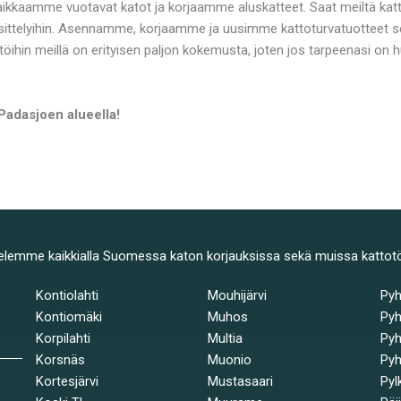
Paikkaamme vuotavat katot ja korjaamme aluskatteet. Saat meiltä kat
ttelyihin. Asennamme, korjaamme ja uusimme kattoturvatuotteet sek
töihin meillä on erityisen paljon kokemusta, joten jos tarpeenasi on
Padasjoen alueella!
elemme kaikkialla Suomessa katon korjauksissa sekä muissa kattot
Kontiolahti
Mouhijärvi
Py
Kontiomäki
Muhos
Pyh
Korpilahti
Multia
Pyh
Korsnäs
Muonio
Pyh
Kortesjärvi
Mustasaari
Pyl