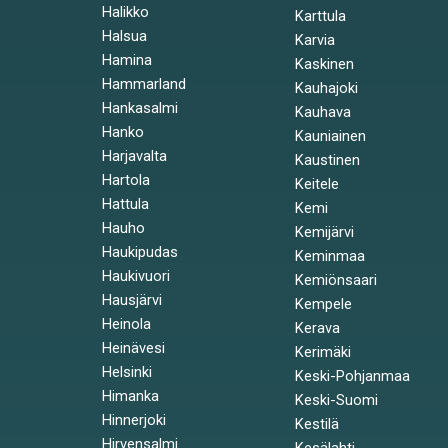
Halikko
Karttula
Halsua
Karvia
Hamina
Kaskinen
Hammarland
Kauhajoki
Hankasalmi
Kauhava
Hanko
Kauniainen
Harjavalta
Kaustinen
Hartola
Keitele
Hattula
Kemi
Hauho
Kemijärvi
Haukipudas
Keminmaa
Haukivuori
Kemiönsaari
Hausjärvi
Kempele
Heinola
Kerava
Heinävesi
Kerimäki
Helsinki
Keski-Pohjanmaa
Himanka
Keski-Suomi
Hinnerjoki
Kestilä
Hirvensalmi