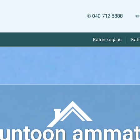
✆ 040 712 8888
✉ 
Katon korjaus
Kat
kuntoon ammatt