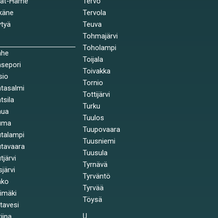
jät-Häme
Tervo
käne
Tervola
tyä
Teuva
Tohmajärvi
Toholampi
ahe
Toijala
sepori
Toivakka
sio
Tornio
tasalmi
Tottijärvi
tsila
Turku
nua
Tuulos
uma
Tuupovaara
talampi
Tuusniemi
tavaara
Tuusula
tjärvi
Tyrnävä
sjärvi
Tyrväntö
nko
Tyrvää
himäki
Töysä
stavesi
U
tiina