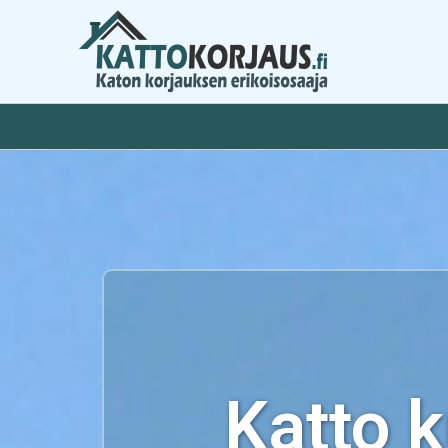
Siirry
sisältöön
Katto 