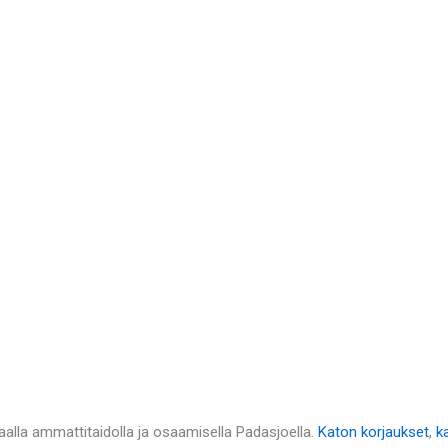
alla ammattitaidolla ja osaamisella Padasjoella.
Katon korjaukset
,
k