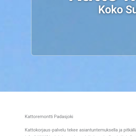
Koko Su
Kattoremontti Padasjoki
Kattokorjaus-palvelu tekee asiantuntemuksella ja pitkäl