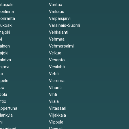
itaipale
Vantaa
onlinna
Varkaus
onranta
Varpaisjärvi
ukoski
Varsinais-Suomi
näjoki
Vehkalahti
vi
Vehmaa
kainen
Vehmersalmi
kajoki
Velkua
kalatva
Vesanto
injärvi
Vesilahti
mo
Veteli
pele
Vieremä
oo
Vihanti
pola
Vihti
ntio
Viiala
ppertuna
Viitasaari
ankylä
Viljakkala
ni
Vilppula