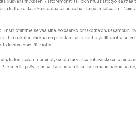
 kotitalousvähennykseen. Kattoremontti tai jokin muu kattotyö saattaa 
ulla katto voidaan kunnostaa tai uusia heti tarpeen tultua ilmi. Näin 
. Ensin otamme selvää siitä, voidaanko omakotitalon, kesämökin, rivi
ot bitumikaton elinkaaren pidentämiseen, mutta yli 40 vuotta se ei 
katto kestää noin 70 vuotta.
esta, katon lisälämmöneristyksestä tai vaikka lintuverkkojen asenta
Pälkäneellä ja Sysmässä. Tarjousta tullaan laskemaan paikan päälle