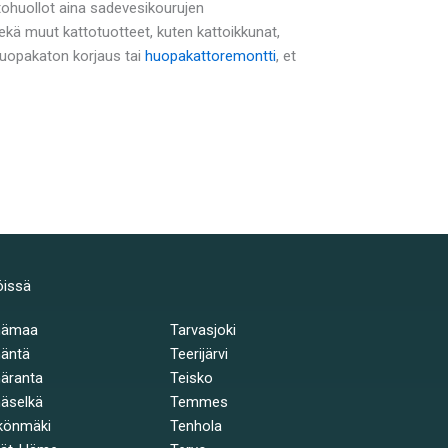
tohuollot aina sadevesikourujen
ä muut kattotuotteet, kuten kattoikkunat,
 huopakaton korjaus tai
huopakattoremontti
, et
öissä
hämaa
Tarvasjoki
äntä
Teerijärvi
äranta
Teisko
äselkä
Temmes
könmäki
Tenhola