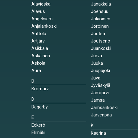
Alavieska
Janakkala
Alavus
Joensuu
Angelniemi
Jokioinen
Anjalankoski
Joroinen
Anttola
Joutsa
Artjärvi
Joutseno
Asikkala
Juankoski
Askainen
Jurva
Askola
Juuka
Aura
Juupajoki
Juva
B
Jyväskylä
Bromarv
Jämijärvi
D
Jämsä
Degerby
Jämsänkoski
Järvenpää
E
Eckerö
K
Elimäki
Kaarina