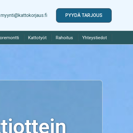
myynti@kattokorjaus.fi
PYYDÄ TARJOUS
toremontti
Kattotyöt
Rahoitus
Yhteystiedot
iottein