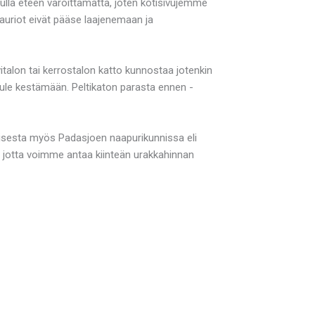
tulla eteen varoittamatta, joten kotisivujemme
vauriot eivät pääse laajenemaan ja
talon tai kerrostalon katto kunnostaa jotenkin
tule kestämään. Peltikaton parasta ennen -
misesta myös Padasjoen naapurikunnissa eli
, jotta voimme antaa kiinteän urakkahinnan