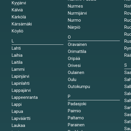
Kyyjärvi
Nurmes
Rist
Kälviä
Nurmijärvi
Rov
Kärkölä
Nurmo
Ruo
Kärsämäki
Närpiö
Ruo
Köyliö
Ruo
O
L
Ru
Oravainen
Lahti
Rym
Orimattila
Laihia
Rää
Oripää
Laitila
S
Orivesi
Lammi
Oulainen
Saa
Lapinjärvi
Oulu
Sah
Lapinlahti
Outokumpu
Sal
Lappajärvi
Sal
P
Lappeenranta
Sal
Padasjoki
Lappi
Sa
Paimio
Lapua
Sa
Paltamo
Lapväärtti
Sat
Parainen
Laukaa
Sa