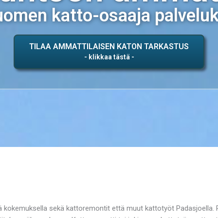
omen katto-osaaja palvelu
TILAA AMMATTILAISEN KATON TARKASTUS
lä kokemuksella sekä kattoremontit että muut kattotyöt Padasjoella. 