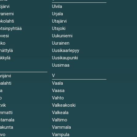
ijärvi
Ulvila
aniemi
Urjala
kolahti
Utajärvi
tsinpyhtää
Utsjoki
vesi
Uukuniemi
sko
Uurainen
ättylä
Uusikaarlepyy
kkylä
Uusikaupunki
Uusimaa
V
rijärvi
alahti
Vaala
la
Vaasa
o
Vahto
tvik
Valkeakoski
mmatti
Valkeala
stamala
Valtimo
akunta
Vammala
uvo
Vampula