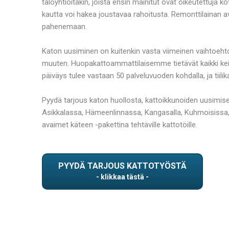
taloyhtiöitäkin, joista ensin mainitut ovat oikeutettuja
kautta voi hakea joustavaa rahoitusta. Remonttilainan av
pahenemaan.
Katon uusiminen on kuitenkin vasta viimeinen vaihtoehto
muuten. Huopakattoammattilaisemme tietävät kaikki kein
päiväys tulee vastaan 50 palveluvuoden kohdalla, ja tiili
Pyydä tarjous katon huollosta, kattoikkunoiden uusimis
Asikkalassa, Hämeenlinnassa, Kangasalla, Kuhmoisissa, 
avaimet käteen -pakettina tehtäville kattotöille.
PYYDÄ TARJOUS KATTOTYÖSTÄ