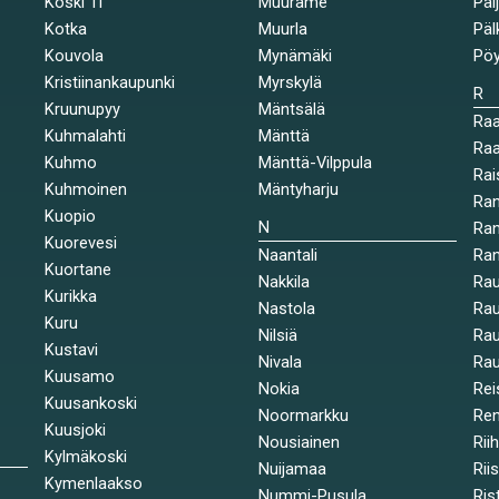
Koski Tl
Muurame
Päi
Kotka
Muurla
Päl
Kouvola
Mynämäki
Pöy
Kristiinankaupunki
Myrskylä
R
Kruunupyy
Mäntsälä
Ra
Kuhmalahti
Mänttä
Raa
Kuhmo
Mänttä-Vilppula
Rai
Kuhmoinen
Mäntyharju
Ran
Kuopio
N
Ran
Kuorevesi
Naantali
Ra
Kuortane
Nakkila
Ra
Kurikka
Nastola
Rau
Kuru
Nilsiä
Rau
Kustavi
Nivala
Rau
Kuusamo
Nokia
Rei
Kuusankoski
Noormarkku
Re
Kuusjoki
Nousiainen
Rii
Kylmäkoski
Nuijamaa
Rii
Kymenlaakso
Nummi-Pusula
Ris