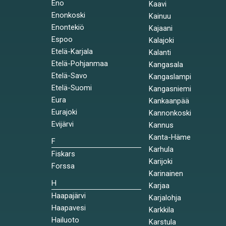
Eno
Kaavi
Enonkoski
Kainuu
Enontekiö
Kajaani
Espoo
Kalajoki
Etelä-Karjala
Kalanti
Etelä-Pohjanmaa
Kangasala
Etelä-Savo
Kangaslampi
Etelä-Suomi
Kangasniemi
Eura
Kankaanpää
Eurajoki
Kannonkoski
Evijärvi
Kannus
Kanta-Häme
F
Karhula
Fiskars
Karijoki
Forssa
Karinainen
H
Karjaa
Haapajärvi
Karjalohja
Haapavesi
Karkkila
Hailuoto
Karstula