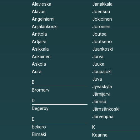
Alavieska
Janakkala
Alavus
Joensuu
Angelniemi
Jokioinen
Anjalankoski
Joroinen
Anttola
Joutsa
Artjärvi
Joutseno
Asikkala
Juankoski
Askainen
Jurva
Askola
Juuka
Aura
Juupajoki
Juva
B
Jyväskylä
Bromarv
Jämijärvi
D
Jämsä
Degerby
Jämsänkoski
Järvenpää
E
Eckerö
K
Elimäki
Kaarina