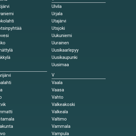
ijärvi
Ulvila
aniemi
Urjala
kolahti
Utajärvi
tsinpyhtää
Utsjoki
vesi
Uukuniemi
sko
Uurainen
ättylä
Uusikaarlepyy
kkylä
Uusikaupunki
Uusimaa
V
rijärvi
alahti
Vaala
la
Vaasa
o
Vahto
tvik
Valkeakoski
mmatti
Valkeala
stamala
Valtimo
akunta
Vammala
uvo
Vampula