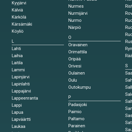
Kyyjärvi
Nurmes
Rist
Kälviä
Nurmijärvi
Rov
Kärkölä
Nurmo
Ruo
Kärsämäki
Närpiö
Ruo
Köyliö
Ruo
O
L
Ru
Oravainen
Lahti
Rym
Orimattila
Laihia
Rää
Oripää
Laitila
S
Orivesi
Lammi
Oulainen
Saa
Lapinjärvi
Oulu
Sah
Lapinlahti
Outokumpu
Sal
Lappajärvi
Sal
P
Lappeenranta
Sal
Padasjoki
Lappi
Sa
Paimio
Lapua
Sa
Paltamo
Lapväärtti
Sat
Parainen
Laukaa
Sa