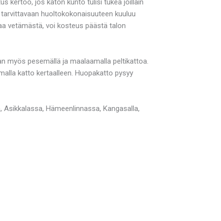
 kertoo, jos katon kunto tulisi tukea joillain
in tarvittavaan huoltokokonaisuuteen kuuluu
kaa vetämästä, voi kosteus päästä talon
aan myös pesemällä ja maalaamalla peltikattoa.
amalla katto kertaalleen. Huopakatto pysyy
a, Asikkalassa, Hämeenlinnassa, Kangasalla,