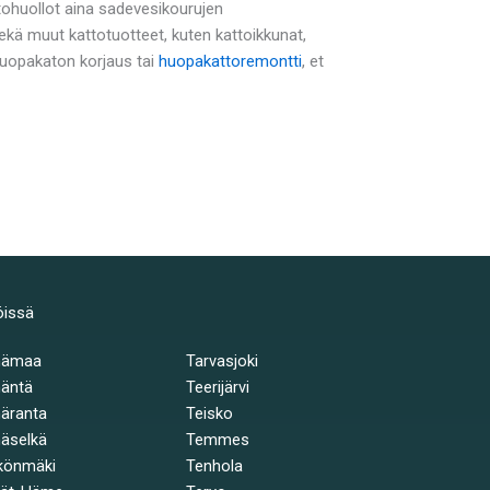
tohuollot aina sadevesikourujen
ä muut kattotuotteet, kuten kattoikkunat,
 huopakaton korjaus tai
huopakattoremontti
, et
öissä
hämaa
Tarvasjoki
äntä
Teerijärvi
äranta
Teisko
äselkä
Temmes
könmäki
Tenhola