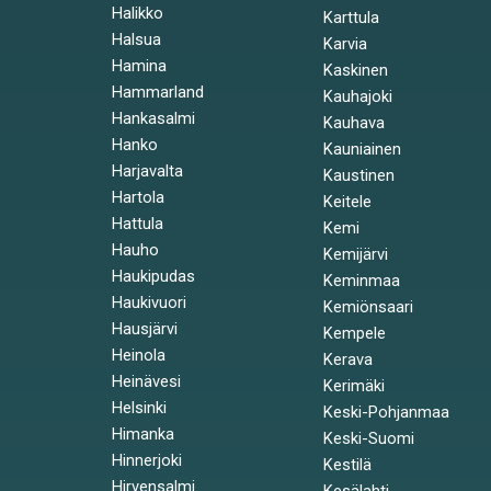
Halikko
Karttula
Halsua
Karvia
Hamina
Kaskinen
Hammarland
Kauhajoki
Hankasalmi
Kauhava
Hanko
Kauniainen
Harjavalta
Kaustinen
Hartola
Keitele
Hattula
Kemi
Hauho
Kemijärvi
Haukipudas
Keminmaa
Haukivuori
Kemiönsaari
Hausjärvi
Kempele
Heinola
Kerava
Heinävesi
Kerimäki
Helsinki
Keski-Pohjanmaa
Himanka
Keski-Suomi
Hinnerjoki
Kestilä
Hirvensalmi