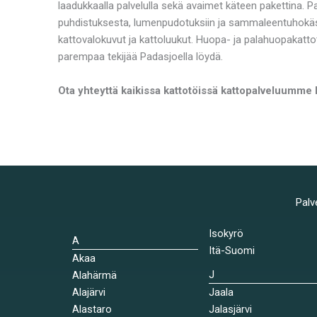
laadukkaalla palvelulla sekä avaimet käteen pakettina. 
puhdistuksesta, lumenpudotuksiin ja sammaleentuhokäsi
kattovalokuvut ja kattoluukut. Huopa- ja palahuopakatto
parempaa tekijää Padasjoella löydä.
Ota yhteyttä kaikissa kattotöissä kattopalveluumme 
Palv
Isokyrö
A
Itä-Suomi
Akaa
J
Alahärmä
Alajärvi
Jaala
Alastaro
Jalasjärvi