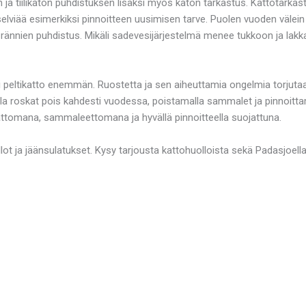
a tiilikaton puhdistuksen lisäksi myös katon tarkastus. Kattotarkastus
la selviää esimerkiksi pinnoitteen uusimisen tarve. Puolen vuoden väle
 rännien puhdistus. Mikäli sadevesijärjestelmä menee tukkoon ja lak
uisi peltikatto enemmän. Ruostetta ja sen aiheuttamia ongelmia torjut
malla roskat pois kahdesti vuodessa, poistamalla sammalet ja pinnoitt
skattomana, sammaleettomana ja hyvällä pinnoitteella suojattuna.
 ja jäänsulatukset. Kysy tarjousta kattohuolloista sekä Padasjoell