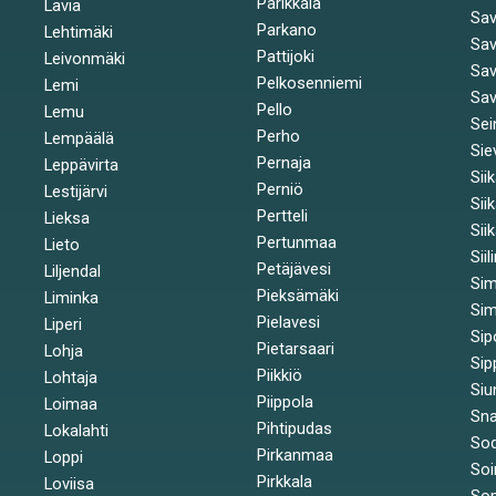
Parikkala
Lavia
Sav
Parkano
Lehtimäki
Sav
Pattijoki
Leivonmäki
Sav
Pelkosenniemi
Lemi
Sav
Pello
Lemu
Sei
Perho
Lempäälä
Sie
Pernaja
Leppävirta
Sii
Perniö
Lestijärvi
Sii
Pertteli
Lieksa
Sii
Pertunmaa
Lieto
Siil
Petäjävesi
Liljendal
Si
Pieksämäki
Liminka
Sim
Pielavesi
Liperi
Sip
Pietarsaari
Lohja
Sip
Piikkiö
Lohtaja
Siu
Piippola
Loimaa
Sna
Pihtipudas
Lokalahti
Sod
Pirkanmaa
Loppi
Soi
Pirkkala
Loviisa