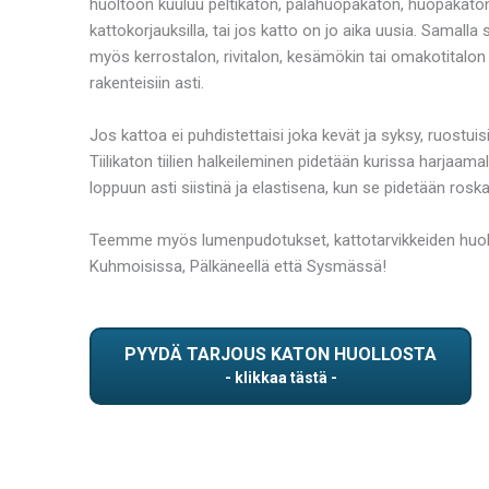
huoltoon kuuluu peltikaton, palahuopakaton, huopakaton j
kattokorjauksilla, tai jos katto on jo aika uusia. Samal
myös kerrostalon, rivitalon, kesämökin tai omakotitalon
rakenteisiin asti.
Jos kattoa ei puhdistettaisi joka kevät ja syksy, ruost
Tiilikaton tiilien halkeileminen pidetään kurissa harjaa
loppuun asti siistinä ja elastisena, kun se pidetään ro
Teemme myös lumenpudotukset, kattotarvikkeiden huollot
Kuhmoisissa, Pälkäneellä että Sysmässä!
PYYDÄ TARJOUS KATON HUOLLOSTA