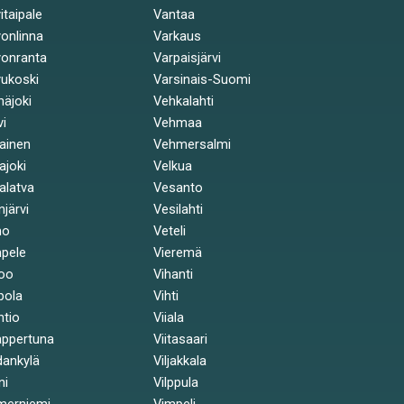
itaipale
Vantaa
onlinna
Varkaus
onranta
Varpaisjärvi
ukoski
Varsinais-Suomi
näjoki
Vehkalahti
vi
Vehmaa
kainen
Vehmersalmi
kajoki
Velkua
kalatva
Vesanto
injärvi
Vesilahti
mo
Veteli
pele
Vieremä
oo
Vihanti
pola
Vihti
ntio
Viiala
ppertuna
Viitasaari
ankylä
Viljakkala
ni
Vilppula