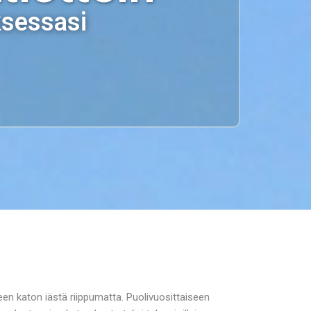
ksessasi
peen katon iästä riippumatta. Puolivuosittaiseen