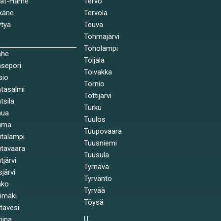
jät-Häme
Tervo
käne
Tervola
tyä
Teuva
Tohmajärvi
Toholampi
ahe
Toijala
sepori
Toivakka
sio
Tornio
tasalmi
Tottijärvi
tsila
Turku
nua
Tuulos
uma
Tuupovaara
talampi
Tuusniemi
tavaara
Tuusula
tjärvi
Tyrnävä
sjärvi
Tyrväntö
nko
Tyrvää
himäki
Töysä
stavesi
U
tiina