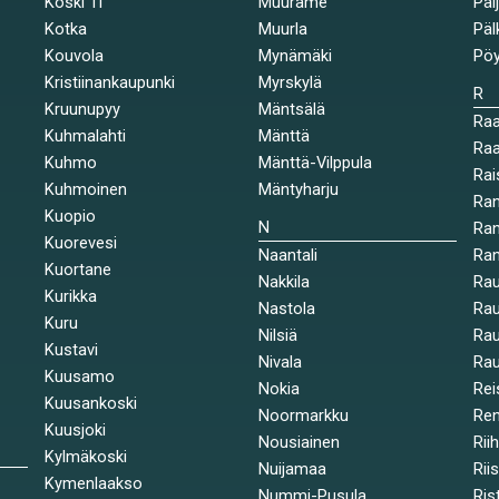
Koski Tl
Muurame
Päi
Kotka
Muurla
Päl
Kouvola
Mynämäki
Pöy
Kristiinankaupunki
Myrskylä
R
Kruunupyy
Mäntsälä
Ra
Kuhmalahti
Mänttä
Raa
Kuhmo
Mänttä-Vilppula
Rai
Kuhmoinen
Mäntyharju
Ran
Kuopio
N
Ran
Kuorevesi
Naantali
Ra
Kuortane
Nakkila
Ra
Kurikka
Nastola
Rau
Kuru
Nilsiä
Rau
Kustavi
Nivala
Rau
Kuusamo
Nokia
Rei
Kuusankoski
Noormarkku
Re
Kuusjoki
Nousiainen
Rii
Kylmäkoski
Nuijamaa
Rii
Kymenlaakso
Nummi-Pusula
Ris