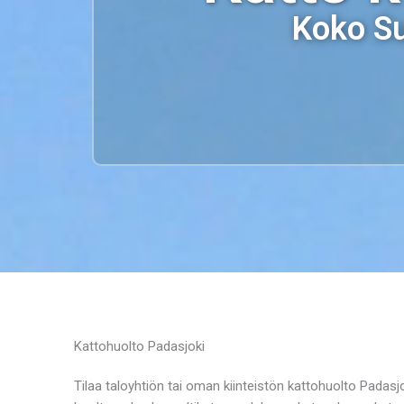
Koko Su
Kattohuolto Padasjoki
Tilaa taloyhtiön tai oman kiinteistön kattohuolto Padasjoe