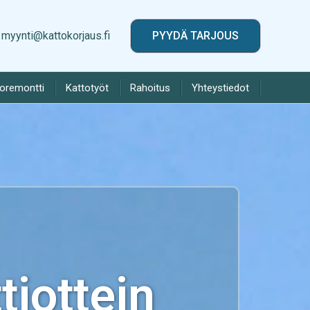
myynti@kattokorjaus.fi
PYYDÄ TARJOUS
toremontti
Kattotyöt
Rahoitus
Yhteystiedot
iottein