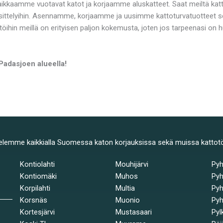
Paikkaamme vuotavat katot ja korjaamme aluskatteet. Saat meiltä kat
ttelyihin. Asennamme, korjaamme ja uusimme kattoturvatuotteet sek
töihin meillä on erityisen paljon kokemusta, joten jos tarpeenasi on
Padasjoen alueella!
elemme kaikkialla Suomessa katon korjauksissa sekä muissa kattot
Kontiolahti
Mouhijärvi
Py
Kontiomäki
Muhos
Pyh
Korpilahti
Multia
Pyh
Korsnäs
Muonio
Pyh
Kortesjärvi
Mustasaari
Pyl