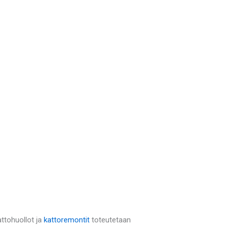
attohuollot ja
kattoremontit
toteutetaan