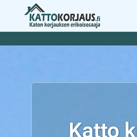
Siirry
sisältöön
Katto 