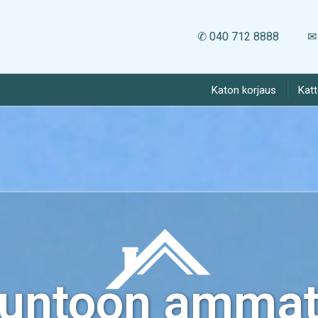
✆ 040 712 8888
✉ 
Katon korjaus
Kat
kuntoon ammatt