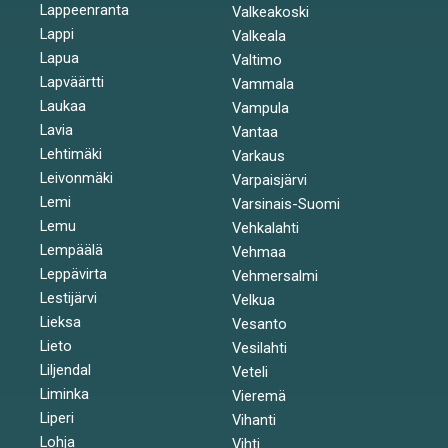
Lappeenranta
Valkeakoski
Lappi
Valkeala
Lapua
Valtimo
Lapväärtti
Vammala
Laukaa
Vampula
Lavia
Vantaa
Lehtimäki
Varkaus
Leivonmäki
Varpaisjärvi
Lemi
Varsinais-Suomi
Lemu
Vehkalahti
Lempäälä
Vehmaa
Leppävirta
Vehmersalmi
Lestijärvi
Velkua
Lieksa
Vesanto
Lieto
Vesilahti
Liljendal
Veteli
Liminka
Vieremä
Liperi
Vihanti
Lohja
Vihti