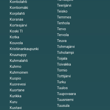
Kontiolahti
Teerijärvi
Kontiomäki
Teisko
Korpilahti
Temmes
Korsnäs
Tenhola
Kortesjärvi
Tervo
Koski Tl
Tervola
Kotka
Teuva
Kouvola
Tohmajärvi
Kristiinankaupunki
Toholampi
Kruunupyy
Toijala
Kuhmalahti
Toivakka
Kuhmo
Tornio
Kuhmoinen
Tottijärvi
Kuopio
Turku
Kuorevesi
Tuulos
Kuortane
Tuupovaara
Kurikka
Tuusniemi
Kuru
Tuusula
Kustavi