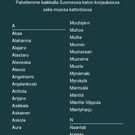
Palvelemme kaikkialla Suomessa katon korjauksissa
sekä muissa kattotöissä
Mouhijärvi
A
Muhos
Akaa
Multia
Alahärmä
Muonio
Alajärvi
Mustasaari
Alastaro
Muurame
Alavieska
Muurla
Alavus
Mynämäki
Angelniemi
Myrskylä
Anjalankoski
Mäntsälä
Anttola
Mänttä
Artjärvi
Mänttä-Vilppula
Asikkala
Mäntyharju
Askainen
N
Askola
Aura
Naantali
Nakkila