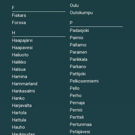
Oulu
F
Outokumpu
Fiskars
Forssa
P
Padasjoki
H
Paimio
Haapajärvi
Paltamo
Haapavesi
Parainen
Hailuoto
Parikkala
Halikko
Parkano
Halsua
Pattijoki
Hamina
Pelkosenniemi
Hammarland
Pello
Hankasalmi
Perho
Hanko
Pernaja
Harjavalta
Perniö
Hartola
Pertteli
Hattula
Pertunmaa
Hauho
Petäjävesi
Haukipudas