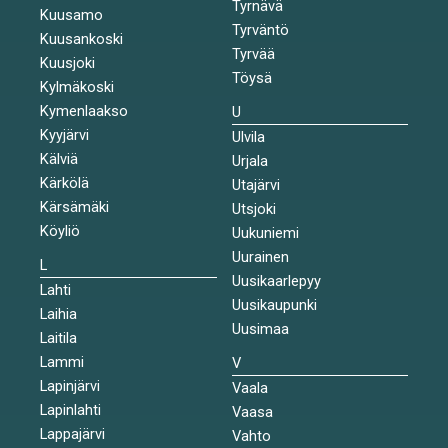
Tyrnävä
Kuusamo
Tyrväntö
Kuusankoski
Tyrvää
Kuusjoki
Töysä
Kylmäkoski
Kymenlaakso
U
Kyyjärvi
Ulvila
Kälviä
Urjala
Kärkölä
Utajärvi
Kärsämäki
Utsjoki
Köyliö
Uukuniemi
Uurainen
L
Uusikaarlepyy
Lahti
Uusikaupunki
Laihia
Uusimaa
Laitila
Lammi
V
Lapinjärvi
Vaala
Lapinlahti
Vaasa
Lappajärvi
Vahto