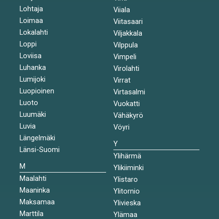
Lohtaja
Viiala
Loimaa
Viitasaari
Lokalahti
Viljakkala
Loppi
Vilppula
Loviisa
Vimpeli
Luhanka
Virolahti
Lumijoki
Virrat
Luopioinen
Virtasalmi
Luoto
Vuokatti
Luumäki
Vähäkyrö
Luvia
Vöyri
Längelmäki
Y
Länsi-Suomi
Ylihärmä
M
Ylikiiminki
Maalahti
Ylistaro
Maaninka
Ylitornio
Maksamaa
Ylivieska
Marttila
Ylämaa