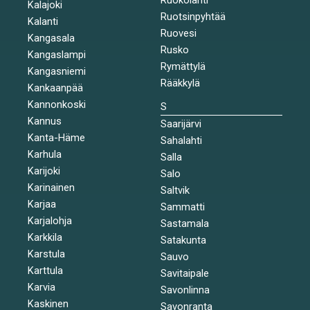
Kalajoki
Ruotsinpyhtää
Kalanti
Ruovesi
Kangasala
Rusko
Kangaslampi
Rymättylä
Kangasniemi
Rääkkylä
Kankaanpää
Kannonkoski
S
Kannus
Saarijärvi
Kanta-Häme
Sahalahti
Karhula
Salla
Karijoki
Salo
Karinainen
Saltvik
Karjaa
Sammatti
Karjalohja
Sastamala
Karkkila
Satakunta
Karstula
Sauvo
Karttula
Savitaipale
Karvia
Savonlinna
Kaskinen
Savonranta