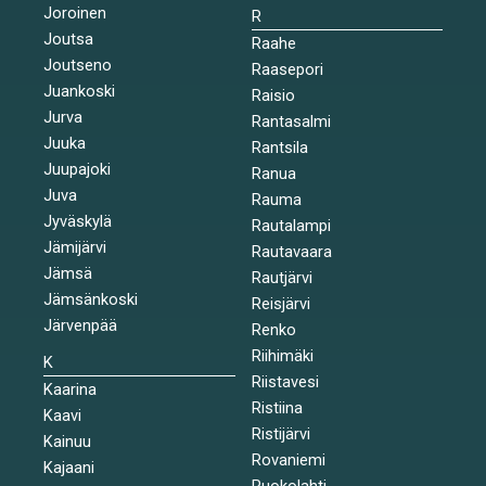
Joroinen
R
Joutsa
Raahe
Joutseno
Raasepori
Juankoski
Raisio
Jurva
Rantasalmi
Juuka
Rantsila
Juupajoki
Ranua
Juva
Rauma
Jyväskylä
Rautalampi
Jämijärvi
Rautavaara
Jämsä
Rautjärvi
Jämsänkoski
Reisjärvi
Järvenpää
Renko
Riihimäki
K
Riistavesi
Kaarina
Ristiina
Kaavi
Ristijärvi
Kainuu
Rovaniemi
Kajaani
Ruokolahti