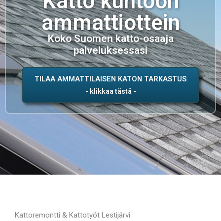
Katto kuntoon
ammattiottein
Koko Suomen katto-osaaja
palveluksessasi
TILAA AMMATTILAISEN KATON TARKASTUS
Kattoremontti & Kattotyöt Lestijärvi