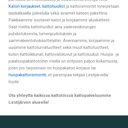
Katon korjaukset
,
kattohuollot
ja kattoremontit toteutetaan
laadukkaalla palvelulla sekä avaimet käteen pakettina.
Paikkaamme vuotavat katot ja korjaamme aluskatteet.
Saat meiltä kattohuollot aina sadevesikourujen
puhdistuksesta, lumenpudotuksiin ja
sammaleentuhokäsittelyihin. Asennamme, korjaamme ja
uusimme kattoturvatuotteet sekä muut kattotuotteet,
kuten kattoikkunat, kattovalokuvut ja kattoluukut. Huopa- ja
palahuopakattotöihin meillä on erityisen paljon kokemusta,
joten jos tarpeenasi on huopakaton korjaus tai
huopakattoremontti
, et parempaa tekijää Lestijärvellä
löydä.
Ota yhteyttä kaikissa kattotöissä kattopalveluumme
Lestijärven alueella!