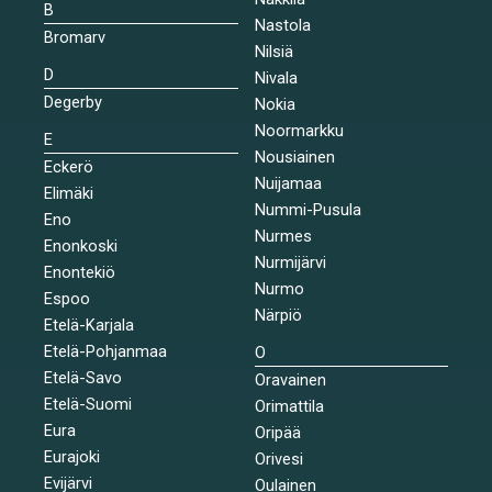
B
Nastola
Bromarv
Nilsiä
D
Nivala
Degerby
Nokia
Noormarkku
E
Nousiainen
Eckerö
Nuijamaa
Elimäki
Nummi-Pusula
Eno
Nurmes
Enonkoski
Nurmijärvi
Enontekiö
Nurmo
Espoo
Närpiö
Etelä-Karjala
Etelä-Pohjanmaa
O
Etelä-Savo
Oravainen
Etelä-Suomi
Orimattila
Eura
Oripää
Eurajoki
Orivesi
Evijärvi
Oulainen