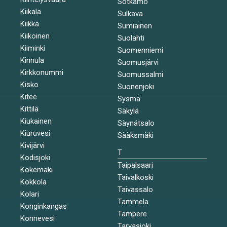
Sotkamo
Kiikala
Sulkava
Kiikka
Sumiainen
Kiikoinen
Suolahti
Kiiminki
Suomenniemi
Kinnula
Suomusjärvi
Kirkkonummi
Suomussalmi
Kisko
Suonenjoki
Kitee
Sysmä
Kittilä
Säkylä
Kiukainen
Säynätsalo
Kiuruvesi
Sääksmäki
Kivijärvi
T
Kodisjoki
Taipalsaari
Kokemäki
Taivalkoski
Kokkola
Taivassalo
Kolari
Tammela
Konginkangas
Tampere
Konnevesi
Tarvasjoki