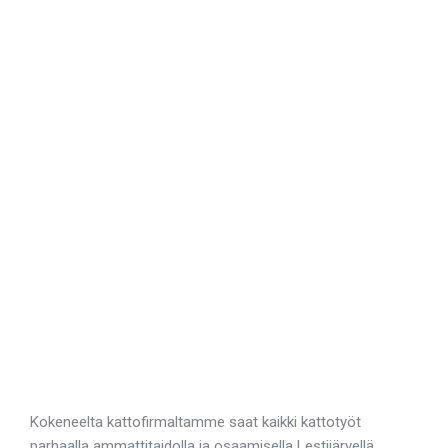
Kokeneelta kattofirmaltamme saat kaikki kattotyöt
parhaalla ammattitaidolla ja osaamisella Lestijärvellä.