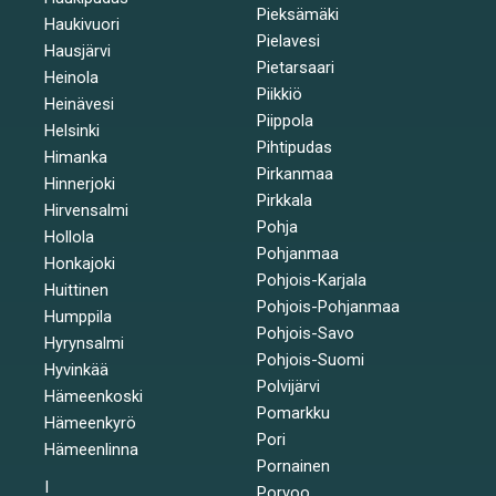
Pieksämäki
Haukivuori
Pielavesi
Hausjärvi
Pietarsaari
Heinola
Piikkiö
Heinävesi
Piippola
Helsinki
Pihtipudas
Himanka
Pirkanmaa
Hinnerjoki
Pirkkala
Hirvensalmi
Pohja
Hollola
Pohjanmaa
Honkajoki
Pohjois-Karjala
Huittinen
Pohjois-Pohjanmaa
Humppila
Pohjois-Savo
Hyrynsalmi
Pohjois-Suomi
Hyvinkää
Polvijärvi
Hämeenkoski
Pomarkku
Hämeenkyrö
Pori
Hämeenlinna
Pornainen
I
Porvoo