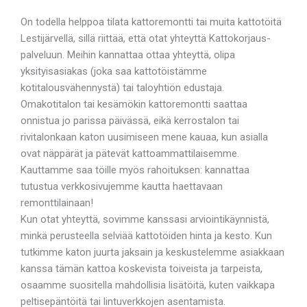
On todella helppoa tilata kattoremontti tai muita kattotöitä
Lestijärvellä, sillä riittää, että otat yhteyttä Kattokorjaus-
palveluun. Meihin kannattaa ottaa yhteyttä, olipa
yksityisasiakas (joka saa kattotöistämme
kotitalousvähennystä) tai taloyhtiön edustaja.
Omakotitalon tai kesämökin kattoremontti saattaa
onnistua jo parissa päivässä, eikä kerrostalon tai
rivitalonkaan katon uusimiseen mene kauaa, kun asialla
ovat näppärät ja pätevät kattoammattilaisemme.
Kauttamme saa töille myös rahoituksen: kannattaa
tutustua verkkosivujemme kautta haettavaan
remonttilainaan!
Kun otat yhteyttä, sovimme kanssasi arviointikäynnistä,
minkä perusteella selviää kattotöiden hinta ja kesto. Kun
tutkimme katon juurta jaksain ja keskustelemme asiakkaan
kanssa tämän kattoa koskevista toiveista ja tarpeista,
osaamme suositella mahdollisia lisätöitä, kuten vaikkapa
peltisepäntöitä tai lintuverkkojen asentamista.