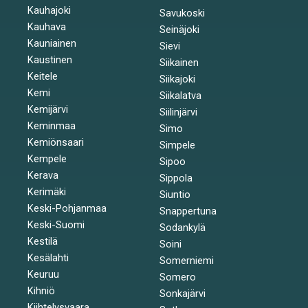
Kauhajoki
Savukoski
Kauhava
Seinäjoki
Kauniainen
Sievi
Kaustinen
Siikainen
Keitele
Siikajoki
Kemi
Siikalatva
Kemijärvi
Siilinjärvi
Keminmaa
Simo
Kemiönsaari
Simpele
Kempele
Sipoo
Kerava
Sippola
Kerimäki
Siuntio
Keski-Pohjanmaa
Snappertuna
Keski-Suomi
Sodankylä
Kestilä
Soini
Kesälahti
Somerniemi
Keuruu
Somero
Kihniö
Sonkajärvi
Kiihtelysvaara