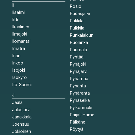
Ii
Posio
Iisalmi
Pudasjärvi
Iitti
Pukkila
Ikaalinen
Pulkkila
Ilmajoki
Punkalaidun
Ilomantsi
Puolanka
Imatra
Puumala
Inari
Pyhtää
Inkoo
Pyhäjoki
Isojoki
Pyhäjärvi
Isokyrö
Pyhämaa
Itä-Suomi
Pyhäntä
Pyhäranta
J
Pyhäselkä
Jaala
Pylkönmäki
Jalasjärvi
Päijät-Häme
Janakkala
Pälkäne
Joensuu
Pöytyä
Jokioinen