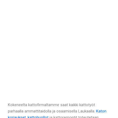
Kokeneelta kattofirmaltamme saat kaikki kattotyöt
parhaalla ammattitaidolla ja osaamisella Laukaalla.
Katon
korjaukset
,
kattohuollot
ja kattoremontit toteutetaan