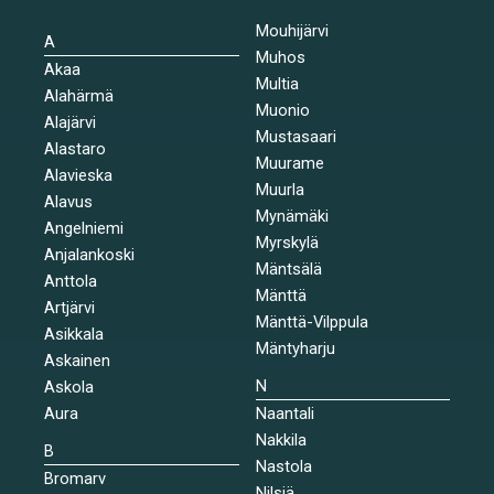
Mouhijärvi
A
Muhos
Akaa
Multia
Alahärmä
Muonio
Alajärvi
Mustasaari
Alastaro
Muurame
Alavieska
Muurla
Alavus
Mynämäki
Angelniemi
Myrskylä
Anjalankoski
Mäntsälä
Anttola
Mänttä
Artjärvi
Mänttä-Vilppula
Asikkala
Mäntyharju
Askainen
N
Askola
Aura
Naantali
Nakkila
B
Nastola
Bromarv
Nilsiä