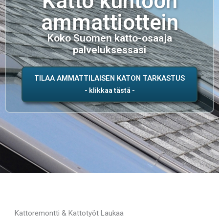
Katto kuntoon
ammattiottein
Koko Suomen katto-osaaja
palveluksessasi
TILAA AMMATTILAISEN KATON TARKASTUS
Kattoremontti & Kattotyöt Laukaa