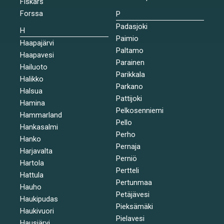
Fiskars
Forssa
P
Padasjoki
H
Paimio
Haapajärvi
Paltamo
Haapavesi
Parainen
Hailuoto
Parikkala
Halikko
Parkano
Halsua
Pattijoki
Hamina
Pelkosenniemi
Hammarland
Pello
Hankasalmi
Perho
Hanko
Pernaja
Harjavalta
Perniö
Hartola
Pertteli
Hattula
Pertunmaa
Hauho
Petäjävesi
Haukipudas
Pieksämäki
Haukivuori
Pielavesi
Hausjärvi