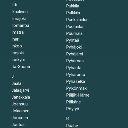
Iitti
Pukkila
Ikaalinen
Pulkkila
Ilmajoki
Punkalaidun
Ilomantsi
Puolanka
Imatra
Puumala
Inari
Pyhtää
Inkoo
Pyhäjoki
Isojoki
Pyhäjärvi
Isokyrö
Pyhämaa
Itä-Suomi
Pyhäntä
Pyhäranta
J
Pyhäselkä
Jaala
Pylkönmäki
Jalasjärvi
Päijät-Häme
Janakkala
Pälkäne
Joensuu
Pöytyä
Jokioinen
Joroinen
R
Joutsa
Raahe