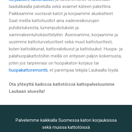
laadukkaalla palvelulla sekä avaimet käteen pakettina.
Paikkaamme vuotavat katot ja korjaamme aluskatteet.
Saat meiltä kattohuollot aina sadevesikourujen
puhdistuksesta, lumenpudotuksiin ja
sammaleentuhokäsittelyihin. Asennamme, korjaamme ja
uusimme kattoturvatuotteet sekä muut kattotuotteet,
kuten kattoikkunat, kattovalokuvut ja kattoluukut. Huopa- ja
palahuopakattotöihin meillä on erityisen paljon kokemusta,
joten jos tarpeenasi on huopakaton korjaus tai
huopakattoremontti
, et parempaa tekijää Laukaalla löydä.
Ota yhteyttä kaikissa kattotöissä kattopalveluumme
Laukaan alueella!
Palvelemme kaikkialla Suomessa katon korjauksissa
sekä muissa kattotöissä