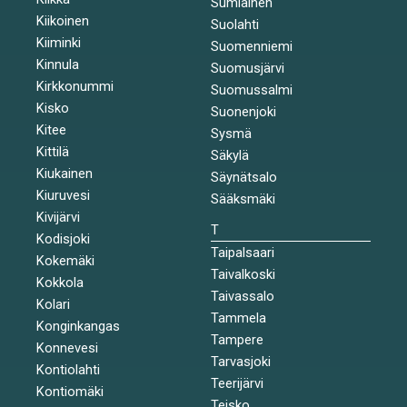
Sumiainen
Kiikoinen
Suolahti
Kiiminki
Suomenniemi
Kinnula
Suomusjärvi
Kirkkonummi
Suomussalmi
Kisko
Suonenjoki
Kitee
Sysmä
Kittilä
Säkylä
Kiukainen
Säynätsalo
Kiuruvesi
Sääksmäki
Kivijärvi
T
Kodisjoki
Taipalsaari
Kokemäki
Taivalkoski
Kokkola
Taivassalo
Kolari
Tammela
Konginkangas
Tampere
Konnevesi
Tarvasjoki
Kontiolahti
Teerijärvi
Kontiomäki
Teisko