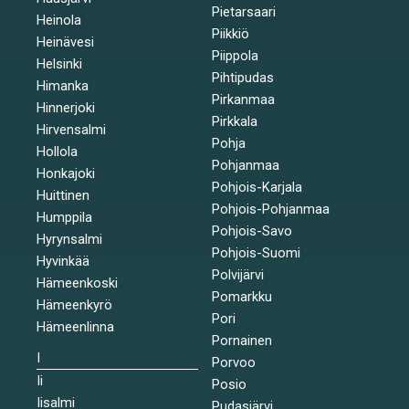
Pietarsaari
Heinola
Piikkiö
Heinävesi
Piippola
Helsinki
Pihtipudas
Himanka
Pirkanmaa
Hinnerjoki
Pirkkala
Hirvensalmi
Pohja
Hollola
Pohjanmaa
Honkajoki
Pohjois-Karjala
Huittinen
Pohjois-Pohjanmaa
Humppila
Pohjois-Savo
Hyrynsalmi
Pohjois-Suomi
Hyvinkää
Polvijärvi
Hämeenkoski
Pomarkku
Hämeenkyrö
Pori
Hämeenlinna
Pornainen
I
Porvoo
Ii
Posio
Iisalmi
Pudasjärvi