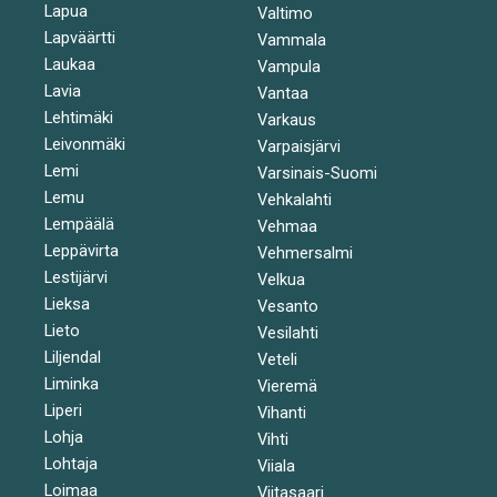
Lapua
Valtimo
Lapväärtti
Vammala
Laukaa
Vampula
Lavia
Vantaa
Lehtimäki
Varkaus
Leivonmäki
Varpaisjärvi
Lemi
Varsinais-Suomi
Lemu
Vehkalahti
Lempäälä
Vehmaa
Leppävirta
Vehmersalmi
Lestijärvi
Velkua
Lieksa
Vesanto
Lieto
Vesilahti
Liljendal
Veteli
Liminka
Vieremä
Liperi
Vihanti
Lohja
Vihti
Lohtaja
Viiala
Loimaa
Viitasaari