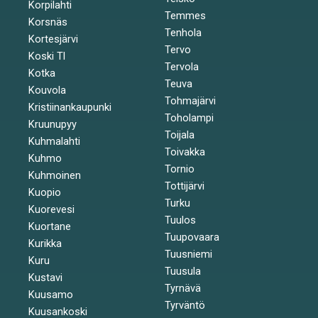
Korpilahti
Temmes
Korsnäs
Tenhola
Kortesjärvi
Tervo
Koski Tl
Tervola
Kotka
Teuva
Kouvola
Tohmajärvi
Kristiinankaupunki
Toholampi
Kruunupyy
Toijala
Kuhmalahti
Toivakka
Kuhmo
Tornio
Kuhmoinen
Tottijärvi
Kuopio
Turku
Kuorevesi
Tuulos
Kuortane
Tuupovaara
Kurikka
Tuusniemi
Kuru
Tuusula
Kustavi
Tyrnävä
Kuusamo
Tyrväntö
Kuusankoski