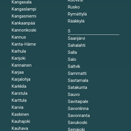
Kangasala
Rusko
Kangaslampi
Rymättylä
Kangasniemi
Rääkkylä
Kankaanpää
Kannonkoski
S
Kannus
Saarijärvi
Kanta-Häme
Sahalahti
Karhula
Salla
Karijoki
Salo
Karinainen
Saltvik
Karjaa
Sammatti
Karjalohja
Sastamala
Karkkila
Satakunta
Karstula
Sauvo
Karttula
Savitaipale
Karvia
Savonlinna
Kaskinen
Savonranta
Kauhajoki
Savukoski
Kauhava
Seinäjoki