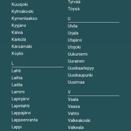
Tyrvää
Kuusjoki
Töysä
Kylmäkoski
Kymenlaakso
U
Kyyjärvi
Ulvila
Kälviä
Urjala
Kärkölä
Utajärvi
Kärsämäki
Utsjoki
Köyliö
Uukuniemi
Uurainen
L
Uusikaarlepyy
Lahti
Uusikaupunki
Laihia
Uusimaa
Laitila
Lammi
V
Lapinjärvi
Vaala
Lapinlahti
Vaasa
Lappajärvi
Vahto
Lappeenranta
Valkeakoski
Lappi
Valkeala