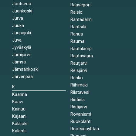
Joutseno
Raasepori
Juankoski
Raisio
Jurva
Rantasalmi
Juuka
Rantsila
Juupajoki
Ranua
Juva
Rauma
Jyväskylä
Rautalampi
Jämijärvi
Rautavaara
Jämsä
Rautjärvi
Jämsänkoski
Reisjärvi
Järvenpää
Renko
Riihimäki
K
Riistavesi
Kaarina
Ristiina
Kaavi
Ristijärvi
Kainuu
Rovaniemi
Kajaani
Ruokolahti
Kalajoki
Ruotsinpyhtää
Kalanti
Ruovesi