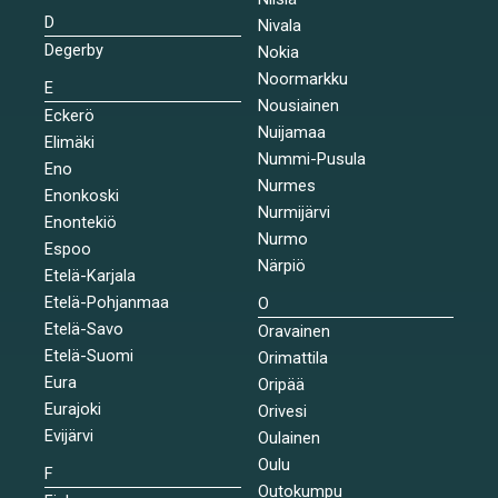
D
Nivala
Degerby
Nokia
Noormarkku
E
Nousiainen
Eckerö
Nuijamaa
Elimäki
Nummi-Pusula
Eno
Nurmes
Enonkoski
Nurmijärvi
Enontekiö
Nurmo
Espoo
Närpiö
Etelä-Karjala
Etelä-Pohjanmaa
O
Etelä-Savo
Oravainen
Etelä-Suomi
Orimattila
Eura
Oripää
Eurajoki
Orivesi
Evijärvi
Oulainen
Oulu
F
Outokumpu