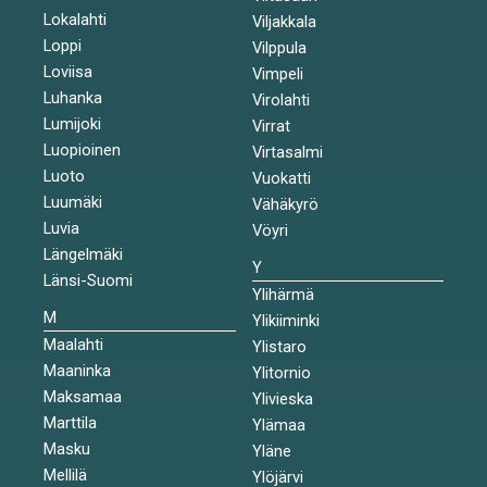
Lokalahti
Viljakkala
Loppi
Vilppula
Loviisa
Vimpeli
Luhanka
Virolahti
Lumijoki
Virrat
Luopioinen
Virtasalmi
Luoto
Vuokatti
Luumäki
Vähäkyrö
Luvia
Vöyri
Längelmäki
Y
Länsi-Suomi
Ylihärmä
M
Ylikiiminki
Maalahti
Ylistaro
Maaninka
Ylitornio
Maksamaa
Ylivieska
Marttila
Ylämaa
Masku
Yläne
Mellilä
Ylöjärvi