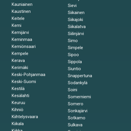
Kauniainen
Sievi
Kaustinen
Siikainen
Keitele
Siikajoki
Kemi
Siikalatva
Kemijärvi
Siilinjärvi
Keminmaa
Simo
Kemiönsaari
Simpele
Kempele
Sipoo
Kerava
Sippola
Kerimäki
Siuntio
Keski-Pohjanmaa
Snappertuna
Keski-Suomi
Sodankylä
Kestilä
Soini
Kesälahti
Somerniemi
Keuruu
Somero
Kihniö
Sonkajärvi
Kiihtelysvaara
Sotkamo
Kiikala
Sulkava
Kiikka