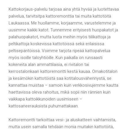
Kattokorjaus-palvelu tarjoaa aina yhtä hyvää ja luotettavaa
palvelua, tarvitsitpa kattoremonttia tai muita kattotöitä
Laukaassa. Me huollamme, korjaamme, varustelemme ja
uusimme kaikki katot. Tunnemme erityisesti huopakatot ja
palahuopakatot, mutta luota meihin myös tiilikattoja ja
peltikattoja koskevissa kattotöissä sekä erilaisissa
peltisepäntöissä. Voimme tarjota ripeää kattopalvelua
myös isoille taloyhtiöille. Kun paikalla on runsaasti
kokeneita alan ammattilaisia, ei rivitalon tai
kerrostalonkaan kattoremontti kestä kauaa. Omakotitalon
ja kesämökin kattotöistä saa kotitalousvähennystä, se
kannattaa muistaa – samoin kuin verkkosivujemme kautta
haettavissa oleva rahoitus, mikä sopii niin rännien kuin
vaikkapa kattoikkunoiden uusimiseen –
kattosaneerauksista puhumattakaan.
Kattoremontti tarkoittaa vesi- ja aluskatteen vaihtamista,
mutta usein samalla tehdään monia muitakin kattotöitä,