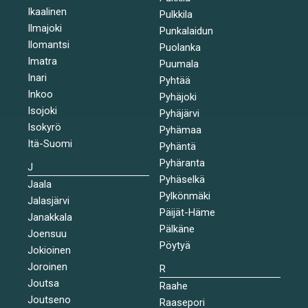
Ikaalinen
Pulkkila
Ilmajoki
Punkalaidun
Ilomantsi
Puolanka
Imatra
Puumala
Inari
Pyhtää
Inkoo
Pyhäjoki
Isojoki
Pyhäjärvi
Isokyrö
Pyhämaa
Itä-Suomi
Pyhäntä
Pyhäranta
J
Pyhäselkä
Jaala
Pylkönmäki
Jalasjärvi
Päijät-Häme
Janakkala
Pälkäne
Joensuu
Pöytyä
Jokioinen
Joroinen
R
Joutsa
Raahe
Joutseno
Raasepori