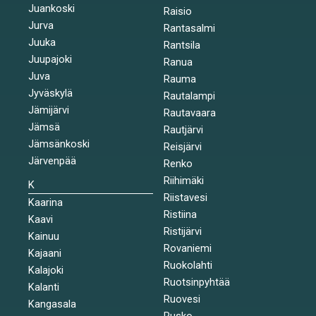
Juankoski
Raisio
Jurva
Rantasalmi
Juuka
Rantsila
Juupajoki
Ranua
Juva
Rauma
Jyväskylä
Rautalampi
Jämijärvi
Rautavaara
Jämsä
Rautjärvi
Jämsänkoski
Reisjärvi
Järvenpää
Renko
Riihimäki
K
Riistavesi
Kaarina
Ristiina
Kaavi
Ristijärvi
Kainuu
Rovaniemi
Kajaani
Ruokolahti
Kalajoki
Ruotsinpyhtää
Kalanti
Ruovesi
Kangasala
Rusko