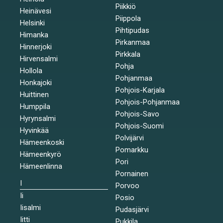
Piikkiö
Heinävesi
Piippola
Helsinki
Pihtipudas
Himanka
Pirkanmaa
Hinnerjoki
Pirkkala
Hirvensalmi
Pohja
Hollola
Pohjanmaa
Honkajoki
Pohjois-Karjala
Huittinen
Pohjois-Pohjanmaa
Humppila
Pohjois-Savo
Hyrynsalmi
Pohjois-Suomi
Hyvinkää
Polvijärvi
Hämeenkoski
Pomarkku
Hämeenkyrö
Pori
Hämeenlinna
Pornainen
I
Porvoo
Ii
Posio
Iisalmi
Pudasjärvi
Iitti
Pukkila