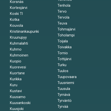
Korsnäs
Tenhola
Kortesjärvi
Tervo
Koski Tl
Tervola
Kotka
Teuva
Kouvola
Tohmajärvi
Kristiinankaupunki
Toholampi
Kruunupyy
Toijala
Kuhmalahti
Toivakka
Kuhmo
Tornio
Kuhmoinen
Tottijärvi
Kuopio
Turku
Kuorevesi
Tuulos
Kuortane
Tuupovaara
Kurikka
Tuusniemi
Kuru
Tuusula
Kustavi
Tyrnävä
Kuusamo
Tyrväntö
Kuusankoski
Tyrvää
Kuusjoki