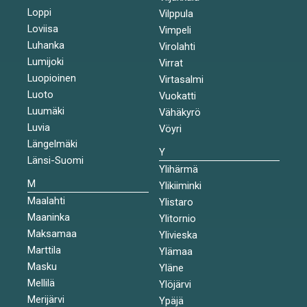
Loppi
Vilppula
Loviisa
Vimpeli
Luhanka
Virolahti
Lumijoki
Virrat
Luopioinen
Virtasalmi
Luoto
Vuokatti
Luumäki
Vähäkyrö
Luvia
Vöyri
Längelmäki
Y
Länsi-Suomi
Ylihärmä
M
Ylikiiminki
Maalahti
Ylistaro
Maaninka
Ylitornio
Maksamaa
Ylivieska
Marttila
Ylämaa
Masku
Yläne
Mellilä
Ylöjärvi
Merijärvi
Ypäjä