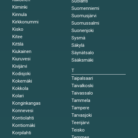
Suolahti
Kiiminki
Suomenniemi
Kinnula
Suomusjärvi
Kirkkonummi
Suomussalmi
Kisko
Suonenjoki
Kitee
Sysmä
Kittilä
Säkylä
Kiukainen
Säynätsalo
Kiuruvesi
Sääksmäki
Kivijärvi
T
Kodisjoki
Taipalsaari
Kokemäki
Taivalkoski
Kokkola
Taivassalo
Kolari
Tammela
Konginkangas
Tampere
Konnevesi
Tarvasjoki
Kontiolahti
Teerijärvi
Kontiomäki
Teisko
Korpilahti
Temmes