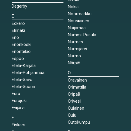
Degerby
Nokia
Noormarkku
E
Nousiainen
Eckerö
Nuijamaa
Elimäki
Nummi-Pusula
Eno
Nurmes
Enonkoski
Nurmijärvi
Enontekiö
Nurmo
Espoo
Närpiö
Etelä-Karjala
Etelä-Pohjanmaa
O
Etelä-Savo
Oravainen
Etelä-Suomi
Orimattila
Eura
Oripää
Eurajoki
Orivesi
Evijärvi
Oulainen
Oulu
F
Outokumpu
Fiskars