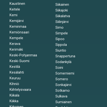
Kaustinen
Siikainen
Keitele
Siikajoki
Kemi
Siikalatva
Kemijärvi
Siilinjärvi
Keminmaa
Simo
Kemiönsaari
Simpele
Kempele
Sipoo
Kerava
Sippola
Kerimäki
Siuntio
Keski-Pohjanmaa
Snappertuna
Keski-Suomi
Sodankylä
Kestilä
Soini
Kesälahti
Somerniemi
Keuruu
Somero
Kihniö
Sonkajärvi
Kiihtelysvaara
Sotkamo
Kiikala
Sulkava
Kiikka
Sumiainen
Kiikoinen