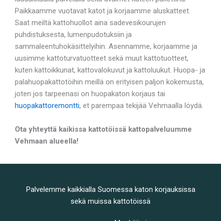
Paikkaamme vuotavat katot ja korjaamme aluskatteet.
Saat meiltä kattohuollot aina sadevesikourujen
puhdistuksesta, lumenpudotuksiin ja
sammaleentuhokäsittelyihin. Asennamme, korjaamme ja
uusimme kattoturvatuotteet sekä muut kattotuotteet,
kuten kattoikkunat, kattovalokuvut ja kattoluukut. Huopa- ja
palahuopakattotöihin meillä on erityisen paljon kokemusta,
joten jos tarpeenasi on huopakaton korjaus tai
huopakattoremontti
, et parempaa tekijää Vehmaalla löydä.
Ota yhteyttä kaikissa kattotöissä kattopalveluumme
Vehmaan alueella!
Palvelemme kaikkialla Suomessa katon korjauksissa
sekä muissa kattotöissä