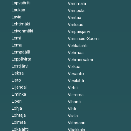
Lapväärtti
Vammala
Laukaa
Vampula
Lavia
Vantaa
Lehtimäki
Varkaus
Leivonmäki
Varpaisjärvi
Lemi
Varsinais-Suomi
Lemu
Vehkalahti
Lempäälä
Vehmaa
Leppävirta
Vehmersalmi
Lestijärvi
Velkua
Lieksa
Vesanto
Lieto
Vesilahti
Liljendal
Veteli
Liminka
Vieremä
Liperi
Vihanti
Lohja
Vihti
Lohtaja
Viiala
Loimaa
Viitasaari
Lokalahti
Viljakkala