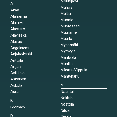
Mouhijärvi
A
Muhos
Akaa
Multia
Alahärmä
Muonio
Alajärvi
Mustasaari
Alastaro
Muurame
Alavieska
Muurla
Alavus
Mynämäki
Angelniemi
Myrskylä
Anjalankoski
Mäntsälä
Anttola
Mänttä
Artjärvi
Mänttä-Vilppula
Asikkala
Mäntyharju
Askainen
N
Askola
Aura
Naantali
Nakkila
B
Nastola
Bromarv
Nilsiä
D
Nivala