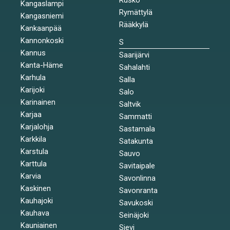
Kangaslampi
Rymättylä
Kangasniemi
Rääkkylä
Kankaanpää
Kannonkoski
S
Kannus
Saarijärvi
Kanta-Häme
Sahalahti
Karhula
Salla
Karijoki
Salo
Karinainen
Saltvik
Karjaa
Sammatti
Karjalohja
Sastamala
Karkkila
Satakunta
Karstula
Sauvo
Karttula
Savitaipale
Karvia
Savonlinna
Kaskinen
Savonranta
Kauhajoki
Savukoski
Kauhava
Seinäjoki
Kauniainen
Sievi