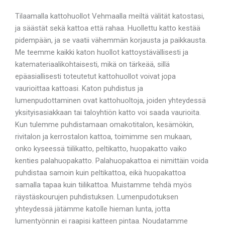
Tilaamalla kattohuollot Vehmaalla meiltä välität katostasi,
ja säästät sekä kattoa että rahaa. Huollettu katto kestää
pidempään, ja se vaatii vähemmän korjausta ja paikkausta.
Me teemme kaikki katon huollot kattoystävällisesti ja
katemateriaalikohtaisesti, mikä on tärkeää, sillä
epäasiallisesti toteutetut kattohuollot voivat jopa
vaurioittaa kattoasi. Katon puhdistus ja
lumenpudottaminen ovat kattohuoltoja, joiden yhteydessä
yksityisasiakkaan tai taloyhtiön katto voi saada vaurioita.
Kun tulemme puhdistamaan omakotitalon, kesämökin,
rivitalon ja kerrostalon kattoa, toimimme sen mukaan,
onko kyseessä tiilikatto, peltikatto, huopakatto vaiko
kenties palahuopakatto. Palahuopakattoa ei nimittäin voida
puhdistaa samoin kuin peltikattoa, eikä huopakattoa
samalla tapaa kuin tiilikattoa. Muistamme tehdä myös
räystäskourujen puhdistuksen. Lumenpudotuksen
yhteydessä jätämme katolle hieman lunta, jotta
lumentyönnin ei raapisi katteen pintaa. Noudatamme