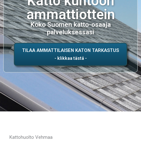
Katto kuntoon
ammattiottein
Koko Suomen katto-osaaja
palveluksessasi
TILAA AMMATTILAISEN KATON TARKASTUS
Kattohuolto Vehmaa