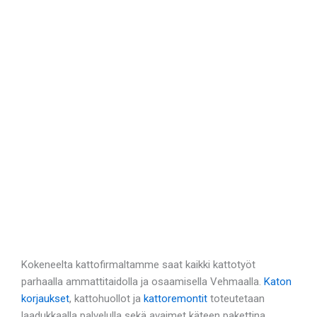
Kokeneelta kattofirmaltamme saat kaikki kattotyöt
parhaalla ammattitaidolla ja osaamisella Vehmaalla.
Katon
korjaukset
, kattohuollot ja
kattoremontit
toteutetaan
laadukkaalla palvelulla sekä avaimet käteen pakettina.