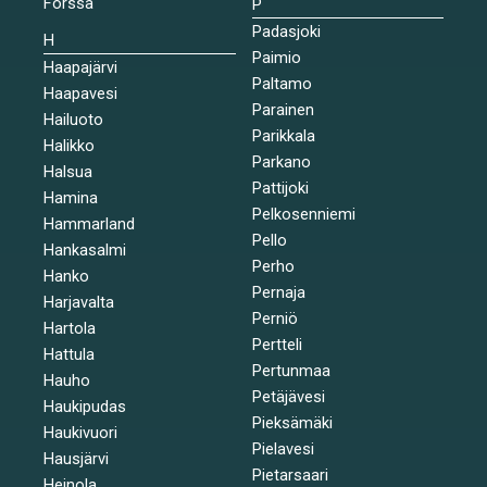
Forssa
P
Padasjoki
H
Paimio
Haapajärvi
Paltamo
Haapavesi
Parainen
Hailuoto
Parikkala
Halikko
Parkano
Halsua
Pattijoki
Hamina
Pelkosenniemi
Hammarland
Pello
Hankasalmi
Perho
Hanko
Pernaja
Harjavalta
Perniö
Hartola
Pertteli
Hattula
Pertunmaa
Hauho
Petäjävesi
Haukipudas
Pieksämäki
Haukivuori
Pielavesi
Hausjärvi
Pietarsaari
Heinola