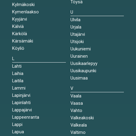
Töysä
Kylmäkoski
Kymenlaakso
U
Kyyjärvi
Ulvila
Kälviä
Urjala
Kärkölä
Utajärvi
Kärsämäki
Utsjoki
Köyliö
Uukuniemi
Uurainen
L
Uusikaarlepyy
Lahti
Uusikaupunki
Laihia
Uusimaa
Laitila
Lammi
V
Lapinjärvi
Vaala
Lapinlahti
Vaasa
Lappajärvi
Vahto
Lappeenranta
Valkeakoski
Lappi
Valkeala
Lapua
Valtimo