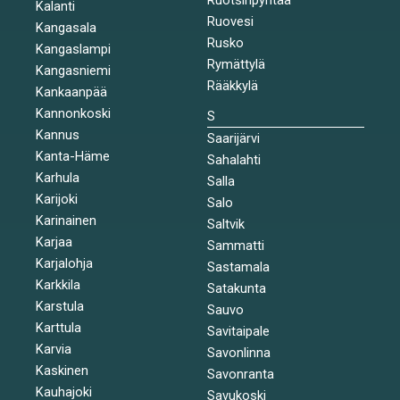
Kalanti
Ruovesi
Kangasala
Rusko
Kangaslampi
Rymättylä
Kangasniemi
Rääkkylä
Kankaanpää
Kannonkoski
S
Kannus
Saarijärvi
Kanta-Häme
Sahalahti
Karhula
Salla
Karijoki
Salo
Karinainen
Saltvik
Karjaa
Sammatti
Karjalohja
Sastamala
Karkkila
Satakunta
Karstula
Sauvo
Karttula
Savitaipale
Karvia
Savonlinna
Kaskinen
Savonranta
Kauhajoki
Savukoski