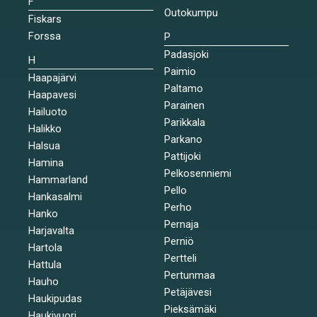
F
Outokumpu
Fiskars
Forssa
P
Padasjoki
H
Paimio
Haapajärvi
Paltamo
Haapavesi
Parainen
Hailuoto
Parikkala
Halikko
Parkano
Halsua
Pattijoki
Hamina
Pelkosenniemi
Hammarland
Pello
Hankasalmi
Perho
Hanko
Pernaja
Harjavalta
Perniö
Hartola
Pertteli
Hattula
Pertunmaa
Hauho
Petäjävesi
Haukipudas
Pieksämäki
Haukivuori