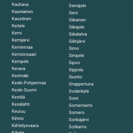
Kauhava
Seinäjoki
Kauniainen
Sievi
Kaustinen
Siikainen
Keitele
Siikajoki
Kemi
Siikalatva
Kemijärvi
Siilinjärvi
Keminmaa
Simo
Kemiönsaari
Simpele
Kempele
Sipoo
Kerava
Sippola
Kerimäki
Siuntio
Keski-Pohjanmaa
Snappertuna
Keski-Suomi
Sodankylä
Kestilä
Soini
Kesälahti
Somerniemi
Keuruu
Somero
Kihniö
Sonkajärvi
Kiihtelysvaara
Sotkamo
Kiikala