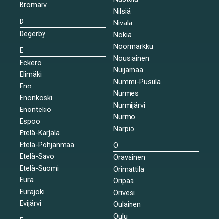
Bromarv
Nilsiä
D
Nivala
Degerby
Nokia
Noormarkku
E
Nousiainen
Eckerö
Nuijamaa
Elimäki
Nummi-Pusula
Eno
Nurmes
Enonkoski
Nurmijärvi
Enontekiö
Nurmo
Espoo
Närpiö
Etelä-Karjala
Etelä-Pohjanmaa
O
Etelä-Savo
Oravainen
Etelä-Suomi
Orimattila
Eura
Oripää
Eurajoki
Orivesi
Evijärvi
Oulainen
Oulu