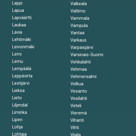
Lappi
Valkeala
Lapua
Valtimo
Lapväärtti
Vammala
Laukaa
Vampula
Lavia
Vantaa
Lehtimäki
Varkaus
Leivonmäki
Varpaisjärvi
Lemi
Varsinais-Suomi
Lemu
Vehkalahti
Lempäälä
Vehmaa
Leppävirta
Vehmersalmi
Lestijärvi
Velkua
Lieksa
Vesanto
Lieto
Vesilahti
Liljendal
Veteli
Liminka
Vieremä
Liperi
Vihanti
Lohja
Vihti
Lohtaja
Viiala