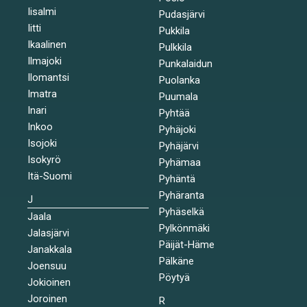
Iisalmi
Pudasjärvi
Iitti
Pukkila
Ikaalinen
Pulkkila
Ilmajoki
Punkalaidun
Ilomantsi
Puolanka
Imatra
Puumala
Inari
Pyhtää
Inkoo
Pyhäjoki
Isojoki
Pyhäjärvi
Isokyrö
Pyhämaa
Itä-Suomi
Pyhäntä
Pyhäranta
J
Pyhäselkä
Jaala
Pylkönmäki
Jalasjärvi
Päijät-Häme
Janakkala
Pälkäne
Joensuu
Pöytyä
Jokioinen
Joroinen
R