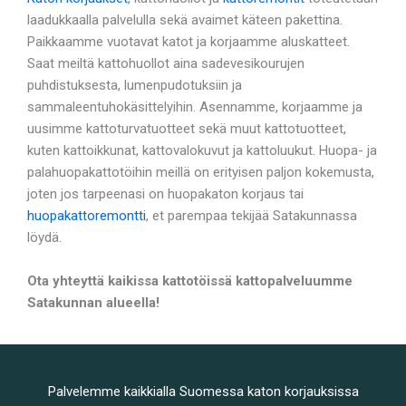
laadukkaalla palvelulla sekä avaimet käteen pakettina.
Paikkaamme vuotavat katot ja korjaamme aluskatteet.
Saat meiltä kattohuollot aina sadevesikourujen
puhdistuksesta, lumenpudotuksiin ja
sammaleentuhokäsittelyihin. Asennamme, korjaamme ja
uusimme kattoturvatuotteet sekä muut kattotuotteet,
kuten kattoikkunat, kattovalokuvut ja kattoluukut. Huopa- ja
palahuopakattotöihin meillä on erityisen paljon kokemusta,
joten jos tarpeenasi on huopakaton korjaus tai
huopakattoremontti
, et parempaa tekijää Satakunnassa
löydä.
Ota yhteyttä kaikissa kattotöissä kattopalveluumme
Satakunnan alueella!
Palvelemme kaikkialla Suomessa katon korjauksissa