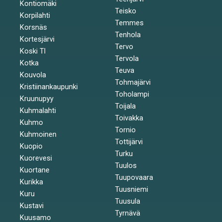
Kontiomäki
Teisko
Korpilahti
Temmes
Korsnäs
Tenhola
Kortesjärvi
Tervo
Koski Tl
Tervola
Kotka
Teuva
Kouvola
Tohmajärvi
Kristiinankaupunki
Toholampi
Kruunupyy
Toijala
Kuhmalahti
Toivakka
Kuhmo
Tornio
Kuhmoinen
Tottijärvi
Kuopio
Turku
Kuorevesi
Tuulos
Kuortane
Tuupovaara
Kurikka
Tuusniemi
Kuru
Tuusula
Kustavi
Tyrnävä
Kuusamo