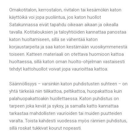
Omakotitalon, kerrostalon, rivitalon tai kesämökin katon
käyttöikä voi jopa puoliintua, jos katon huollot
Satakunnassa eivät tapahdu oikeaan aikaan ja oikealla
tavalla. Kotitalouksien ja taloyhtiöiden kannattaa panostaa
katon huoltamiseen, sillä se vähentää katon
korjaustarpeita ja saa katon kestämään vuosikymmenestä
toiseen. Katteen materiaali on otettava huomioon kattoa
huoltaessa, sillä katon oman huolto-ohjelman vastaisesti
tehdyt kattohuollot voivat jopa vaurioittaa kattoa.
Säännöllisyys – varsinkin katon puhdistusten suhteen – on
yhtä tärkeää niin tiilikattoa, peltikattoa, huopakattoa kuin
palahuopakattoakin huollettaessa. Katon puhdistus on
tarpeen joka kevät ja syksy, ja samalla katto kannattaa
tarkastaa mahdollisten vaurioiden tai muiden puutteiden
varalta. Toista kahdesti vuodessa myös rännien puhdistus,
sillä roskat tukkivat kourut nopeasti.