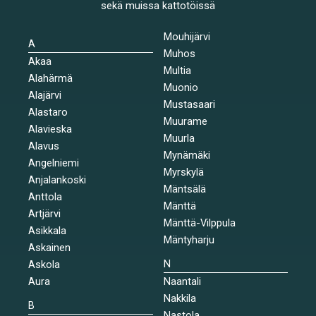
sekä muissa kattotöissä
Mouhijärvi
A
Muhos
Akaa
Multia
Alahärmä
Muonio
Alajärvi
Mustasaari
Alastaro
Muurame
Alavieska
Muurla
Alavus
Mynämäki
Angelniemi
Myrskylä
Anjalankoski
Mäntsälä
Anttola
Mänttä
Artjärvi
Mänttä-Vilppula
Asikkala
Mäntyharju
Askainen
N
Askola
Aura
Naantali
Nakkila
B
Nastola