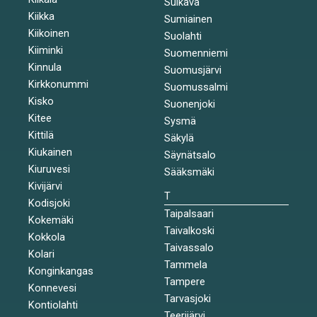
Sulkava
Kiikka
Sumiainen
Kiikoinen
Suolahti
Kiiminki
Suomenniemi
Kinnula
Suomusjärvi
Kirkkonummi
Suomussalmi
Kisko
Suonenjoki
Kitee
Sysmä
Kittilä
Säkylä
Kiukainen
Säynätsalo
Kiuruvesi
Sääksmäki
Kivijärvi
T
Kodisjoki
Taipalsaari
Kokemäki
Taivalkoski
Kokkola
Taivassalo
Kolari
Tammela
Konginkangas
Tampere
Konnevesi
Tarvasjoki
Kontiolahti
Teerijärvi