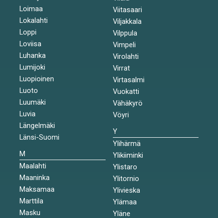
Loimaa
Viitasaari
Lokalahti
Viljakkala
Loppi
Vilppula
Loviisa
Vimpeli
Luhanka
Virolahti
Lumijoki
Virrat
Luopioinen
Virtasalmi
Luoto
Vuokatti
Luumäki
Vähäkyrö
Luvia
Vöyri
Längelmäki
Y
Länsi-Suomi
Ylihärmä
M
Ylikiiminki
Maalahti
Ylistaro
Maaninka
Ylitornio
Maksamaa
Ylivieska
Marttila
Ylämaa
Masku
Yläne