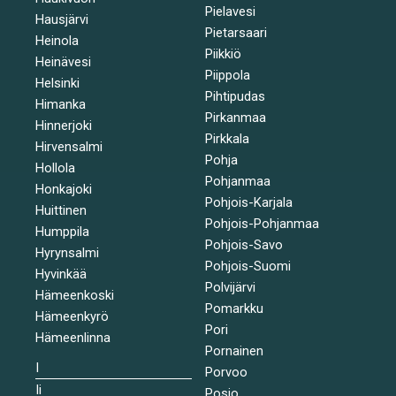
Pielavesi
Hausjärvi
Pietarsaari
Heinola
Piikkiö
Heinävesi
Piippola
Helsinki
Pihtipudas
Himanka
Pirkanmaa
Hinnerjoki
Pirkkala
Hirvensalmi
Pohja
Hollola
Pohjanmaa
Honkajoki
Pohjois-Karjala
Huittinen
Pohjois-Pohjanmaa
Humppila
Pohjois-Savo
Hyrynsalmi
Pohjois-Suomi
Hyvinkää
Polvijärvi
Hämeenkoski
Pomarkku
Hämeenkyrö
Pori
Hämeenlinna
Pornainen
I
Porvoo
Ii
Posio