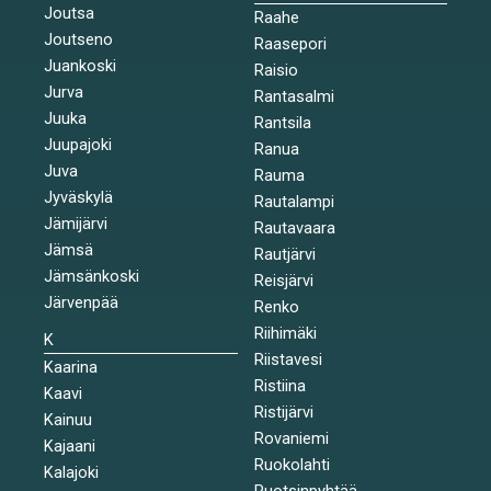
Joutsa
Raahe
Joutseno
Raasepori
Juankoski
Raisio
Jurva
Rantasalmi
Juuka
Rantsila
Juupajoki
Ranua
Juva
Rauma
Jyväskylä
Rautalampi
Jämijärvi
Rautavaara
Jämsä
Rautjärvi
Jämsänkoski
Reisjärvi
Järvenpää
Renko
Riihimäki
K
Riistavesi
Kaarina
Ristiina
Kaavi
Ristijärvi
Kainuu
Rovaniemi
Kajaani
Ruokolahti
Kalajoki
Ruotsinpyhtää