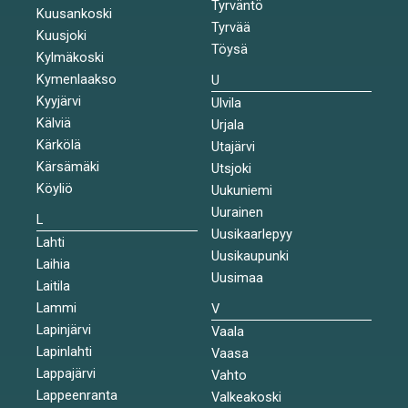
Tyrväntö
Kuusankoski
Tyrvää
Kuusjoki
Töysä
Kylmäkoski
Kymenlaakso
U
Kyyjärvi
Ulvila
Kälviä
Urjala
Kärkölä
Utajärvi
Kärsämäki
Utsjoki
Köyliö
Uukuniemi
Uurainen
L
Uusikaarlepyy
Lahti
Uusikaupunki
Laihia
Uusimaa
Laitila
Lammi
V
Lapinjärvi
Vaala
Lapinlahti
Vaasa
Lappajärvi
Vahto
Lappeenranta
Valkeakoski