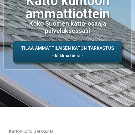
Katto kuntoon
ammattiottein
Koko Suomen katto-osaaja
palveluksessasi
TILAA AMMATTILAISEN KATON TARKASTUS
Kattohuolto Satakunta