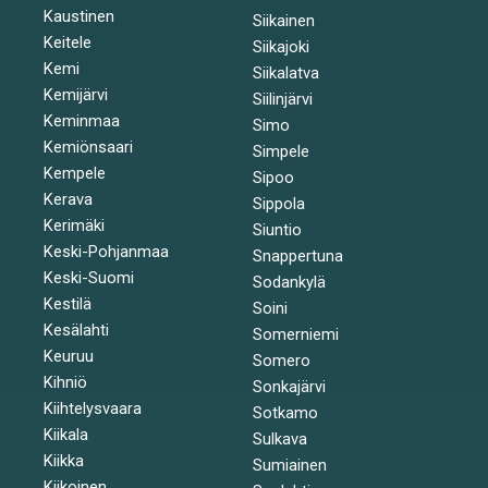
Kaustinen
Siikainen
Keitele
Siikajoki
Kemi
Siikalatva
Kemijärvi
Siilinjärvi
Keminmaa
Simo
Kemiönsaari
Simpele
Kempele
Sipoo
Kerava
Sippola
Kerimäki
Siuntio
Keski-Pohjanmaa
Snappertuna
Keski-Suomi
Sodankylä
Kestilä
Soini
Kesälahti
Somerniemi
Keuruu
Somero
Kihniö
Sonkajärvi
Kiihtelysvaara
Sotkamo
Kiikala
Sulkava
Kiikka
Sumiainen
Kiikoinen