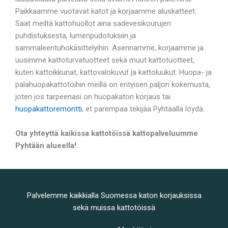
Paikkaamme vuotavat katot ja korjaamme aluskatteet.
Saat meiltä kattohuollot aina sadevesikourujen
puhdistuksesta, lumenpudotuksiin ja
sammaleentuhokäsittelyihin. Asennamme, korjaamme ja
uusimme kattoturvatuotteet sekä muut kattotuotteet,
kuten kattoikkunat, kattovalokuvut ja kattoluukut. Huopa- ja
palahuopakattotöihin meillä on erityisen paljon kokemusta,
joten jos tarpeenasi on huopakaton korjaus tai
huopakattoremontti
, et parempaa tekijää Pyhtäällä löydä.
Ota yhteyttä kaikissa kattotöissä kattopalveluumme
Pyhtään alueella!
Palvelemme kaikkialla Suomessa katon korjauksissa
sekä muissa kattotöissä