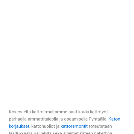
Kokeneelta kattofirmaltamme saat kaikki kattotyöt
parhaalla ammattitaidolla ja osaamisella Pyhtäällä.
Katon
korjaukset
, kattohuollot ja
kattoremontit
toteutetaan
laadukkaalla palvelulla sekä avaimet käteen pakettina.