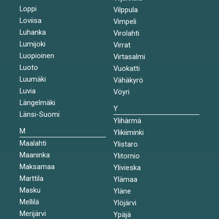
Loppi
Vilppula
Loviisa
Vimpeli
Luhanka
Virolahti
Lumijoki
Virrat
Luopioinen
Virtasalmi
Luoto
Vuokatti
Luumäki
Vähäkyrö
Luvia
Vöyri
Längelmäki
Y
Länsi-Suomi
Ylihärmä
M
Ylikiiminki
Maalahti
Ylistaro
Maaninka
Ylitornio
Maksamaa
Ylivieska
Marttila
Ylämaa
Masku
Yläne
Mellilä
Ylöjärvi
Merijärvi
Ypäjä