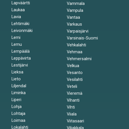
Lapväärtti
Vammala
Laukaa
Vampula
Lavia
Vantaa
Lehtimäki
Varkaus
Leivonmäki
Varpaisjärvi
Lemi
Varsinais-Suomi
Lemu
Vehkalahti
Lempäälä
Vehmaa
Leppävirta
Vehmersalmi
Lestijärvi
Velkua
Lieksa
Vesanto
Lieto
Vesilahti
Liljendal
Veteli
Liminka
Vieremä
Liperi
Vihanti
Lohja
Vihti
Lohtaja
Viiala
Loimaa
Viitasaari
Lokalahti
Viljakkala