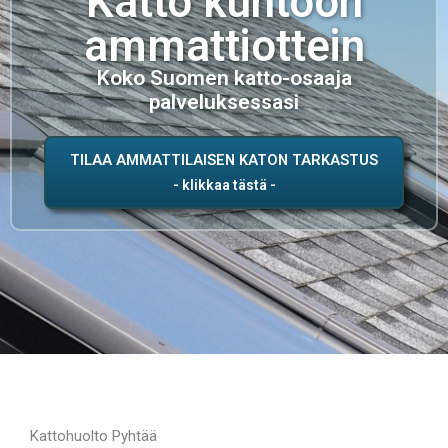
Katto kuntoon
ammattiottein
Koko Suomen katto-osaaja
palveluksessasi
TILAA AMMATTILAISEN KATON TARKASTUS
Kattohuolto Pyhtää