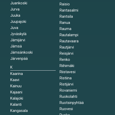
Juankoski
Raisio
Jurva
Rantasalmi
Juuka
Rantsila
Juupajoki
Ranua
Juva
Rauma
Jyväskylä
Rautalampi
Jämijärvi
Rautavaara
Jämsä
Rautjärvi
Jämsänkoski
Reisjärvi
Järvenpää
Renko
Riihimäki
K
Riistavesi
Kaarina
Ristiina
Kaavi
Ristijärvi
Kainuu
Rovaniemi
Kajaani
Ruokolahti
Kalajoki
Ruotsinpyhtää
Kalanti
Ruovesi
Kangasala
Rusko