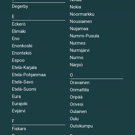
Degerby
Nokia
Noormarkku
E
Nousiainen
Eckerö
Nuijamaa
Elimäki
Nummi-Pusula
Eno
Nurmes
Enonkoski
Nurmijärvi
Enontekiö
Nurmo
Espoo
Närpiö
Etelä-Karjala
Etelä-Pohjanmaa
O
Etelä-Savo
Oravainen
Etelä-Suomi
Orimattila
Eura
Oripää
Eurajoki
Orivesi
Evijärvi
Oulainen
Oulu
F
Outokumpu
Fiskars