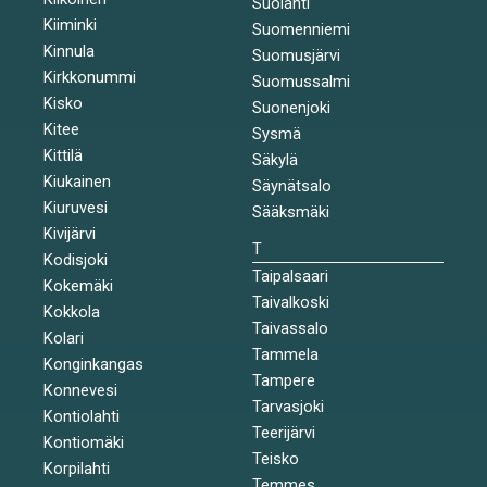
Suolahti
Kiiminki
Suomenniemi
Kinnula
Suomusjärvi
Kirkkonummi
Suomussalmi
Kisko
Suonenjoki
Kitee
Sysmä
Kittilä
Säkylä
Kiukainen
Säynätsalo
Kiuruvesi
Sääksmäki
Kivijärvi
T
Kodisjoki
Taipalsaari
Kokemäki
Taivalkoski
Kokkola
Taivassalo
Kolari
Tammela
Konginkangas
Tampere
Konnevesi
Tarvasjoki
Kontiolahti
Teerijärvi
Kontiomäki
Teisko
Korpilahti
Temmes