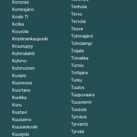
Korsnäs
Tenhola
Kortesjärvi
Tervo
Koski Tl
Tervola
Kotka
Teuva
Kouvola
Tohmajärvi
Kristiinankaupunki
Toholampi
Kruunupyy
Toijala
Kuhmalahti
Toivakka
Kuhmo
Tornio
Kuhmoinen
Tottijärvi
Kuopio
Turku
Kuorevesi
Tuulos
Kuortane
Tuupovaara
Kurikka
Tuusniemi
Kuru
Tuusula
Kustavi
Tyrnävä
Kuusamo
Tyrväntö
Kuusankoski
Tyrvää
Kuusjoki