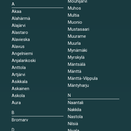
Mouhijärvi
A
Muhos
Akaa
Multia
Alahärmä
Muonio
Alajärvi
Mustasaari
Alastaro
Muurame
Alavieska
Muurla
Alavus
Mynämäki
Angelniemi
Myrskylä
Anjalankoski
Mäntsälä
Anttola
Mänttä
Artjärvi
Mänttä-Vilppula
Asikkala
Mäntyharju
Askainen
N
Askola
Aura
Naantali
Nakkila
B
Nastola
Bromarv
Nilsiä
D
Nivala