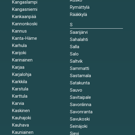
Kangaslampi
Rymättylä
Kangasniemi
Rääkkylä
Kankaanpää
Kannonkoski
S
Kannus
Saarijärvi
Kanta-Häme
Sahalahti
Karhula
Salla
Karijoki
Salo
Karinainen
Saltvik
Karjaa
Sammatti
Karjalohja
Sastamala
Karkkila
Satakunta
Karstula
Sauvo
Karttula
Savitaipale
Karvia
Savonlinna
Kaskinen
Savonranta
Kauhajoki
Savukoski
Kauhava
Seinäjoki
Kauniainen
Sievi