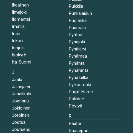
Ikaalinen
Pulkkila
Ilmajoki
Punkalaidun
Ilomantsi
Puolanka
Imatra
Puumala
Inari
Pyhtää
Inkoo
Pyhäjoki
Isojoki
Pyhäjärvi
Isokyrö
Pyhämaa
Itä-Suomi
Pyhäntä
Pyhäranta
J
Pyhäselkä
Jaala
Pylkönmäki
Jalasjärvi
Päijät-Häme
Janakkala
Pälkäne
Joensuu
Pöytyä
Jokioinen
Joroinen
R
Joutsa
Raahe
Joutseno
Raasepori