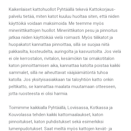
Kaikenlaiset kattohuollot Pyhtäällä tekevä Kattokorjaus-
palvelu tietää, miten katot kuuluu huoltaa siten, että niiden
käyttöikä voidaan maksimoida. Me teemme myös
mineriittikattojen huollot. Mineriittikaton pesu ja pinnoitus
jatkaa niiden käyttöikää vielä roimasti. Myös tiilikatot ja
huopakatot kannattaa pinnoittaa, sillä se suojaa niitä
pakkasilta, kosteudelta, auringolta ja kasvustoilta. Jos vielä
ei ole kerrostalon, rivitalon, kesämökin tai omakotitalon
katon pinnoittamisen aika, kannattaa katolta poistaa kaikki
sammalet, sillä ne aiheuttavat vääjäämätöntä tuhoa
katolla. Jos yksityisasiakkaan tai taloyhtiön katto onkin
peltikatto, se kannattaa maalata muutamaan otteeseen,
jotta ruosteesta ei olisi harmia.
Toimimme kaikkialla Pyhtäällä, Loviisassa, Kotkassa ja
Kouvolassa tehden kaikki kattomaalaukset, katon
pinnoitukset, katon puhdistukset sekä esimerkiksi
lumenpudotukset. Saat meiltä myös kattojen kevät- ja