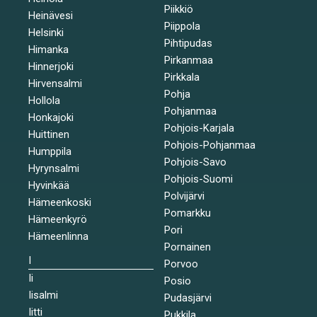
Piikkiö
Heinävesi
Piippola
Helsinki
Pihtipudas
Himanka
Pirkanmaa
Hinnerjoki
Pirkkala
Hirvensalmi
Pohja
Hollola
Pohjanmaa
Honkajoki
Pohjois-Karjala
Huittinen
Pohjois-Pohjanmaa
Humppila
Pohjois-Savo
Hyrynsalmi
Pohjois-Suomi
Hyvinkää
Polvijärvi
Hämeenkoski
Pomarkku
Hämeenkyrö
Pori
Hämeenlinna
Pornainen
I
Porvoo
Ii
Posio
Iisalmi
Pudasjärvi
Iitti
Pukkila