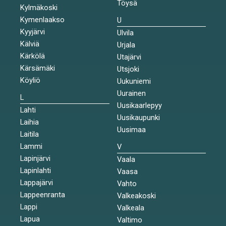
Töysä
Kylmäkoski
Kymenlaakso
U
Kyyjärvi
Ulvila
Kälviä
Urjala
Kärkölä
Utajärvi
Kärsämäki
Utsjoki
Köyliö
Uukuniemi
Uurainen
L
Uusikaarlepyy
Lahti
Uusikaupunki
Laihia
Uusimaa
Laitila
Lammi
V
Lapinjärvi
Vaala
Lapinlahti
Vaasa
Lappajärvi
Vahto
Lappeenranta
Valkeakoski
Lappi
Valkeala
Lapua
Valtimo