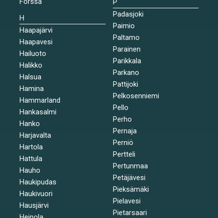
Forssa
P
Padasjoki
H
Paimio
Haapajärvi
Paltamo
Haapavesi
Parainen
Hailuoto
Parikkala
Halikko
Parkano
Halsua
Pattijoki
Hamina
Pelkosenniemi
Hammarland
Pello
Hankasalmi
Perho
Hanko
Pernaja
Harjavalta
Perniö
Hartola
Pertteli
Hattula
Pertunmaa
Hauho
Petäjävesi
Haukipudas
Pieksämäki
Haukivuori
Pielavesi
Hausjärvi
Pietarsaari
Heinola