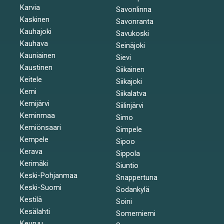
Karvia
Savonlinna
Kaskinen
Savonranta
Kauhajoki
Savukoski
Kauhava
Seinäjoki
Kauniainen
Sievi
Kaustinen
Siikainen
Keitele
Siikajoki
Kemi
Siikalatva
Kemijärvi
Siilinjärvi
Keminmaa
Simo
Kemiönsaari
Simpele
Kempele
Sipoo
Kerava
Sippola
Kerimäki
Siuntio
Keski-Pohjanmaa
Snappertuna
Keski-Suomi
Sodankylä
Kestilä
Soini
Kesälahti
Somerniemi
Keuruu