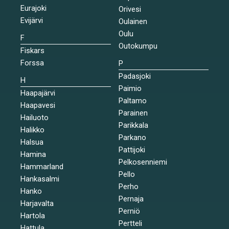
Eurajoki
Orivesi
Evijärvi
Oulainen
Oulu
F
Outokumpu
Fiskars
Forssa
P
Padasjoki
H
Paimio
Haapajärvi
Paltamo
Haapavesi
Parainen
Hailuoto
Parikkala
Halikko
Parkano
Halsua
Pattijoki
Hamina
Pelkosenniemi
Hammarland
Pello
Hankasalmi
Perho
Hanko
Pernaja
Harjavalta
Perniö
Hartola
Pertteli
Hattula