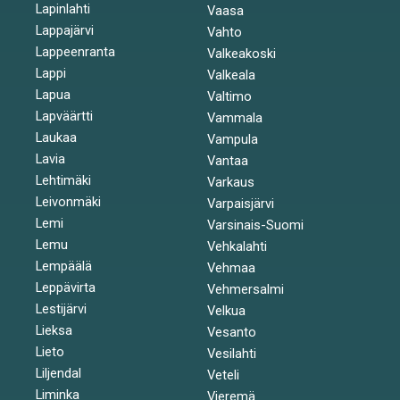
Lapinlahti
Vaasa
Lappajärvi
Vahto
Lappeenranta
Valkeakoski
Lappi
Valkeala
Lapua
Valtimo
Lapväärtti
Vammala
Laukaa
Vampula
Lavia
Vantaa
Lehtimäki
Varkaus
Leivonmäki
Varpaisjärvi
Lemi
Varsinais-Suomi
Lemu
Vehkalahti
Lempäälä
Vehmaa
Leppävirta
Vehmersalmi
Lestijärvi
Velkua
Lieksa
Vesanto
Lieto
Vesilahti
Liljendal
Veteli
Liminka
Vieremä