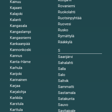
Kainuu
Rovaniemi
Kajaani
Ruokolahti
Kalajoki
Ruotsinpyhtää
Kalanti
Ruovesi
Kangasala
Rusko
Kangaslampi
Rymättylä
Kangasniemi
Rääkkylä
Kankaanpää
Kannonkoski
S
Kannus
Saarijärvi
Kanta-Häme
Sahalahti
Karhula
Salla
Karijoki
Salo
Karinainen
Saltvik
Karjaa
Sammatti
Karjalohja
Sastamala
Karkkila
Satakunta
Karstula
Sauvo
Karttula
Savitaipale