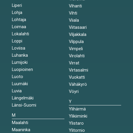
Liperi
Vihanti
Lohja
Vihti
Lohtaja
Viiala
Loimaa
Viitasaari
Lokalahti
Viljakkala
Loppi
Vilppula
Loviisa
Vimpeli
Luhanka
Virolahti
Lumijoki
Virrat
Luopioinen
Virtasalmi
Luoto
Vuokatti
Luumäki
Vähäkyrö
Luvia
Vöyri
Längelmäki
Y
Länsi-Suomi
Ylihärmä
M
Ylikiiminki
Maalahti
Ylistaro
Maaninka
Ylitornio