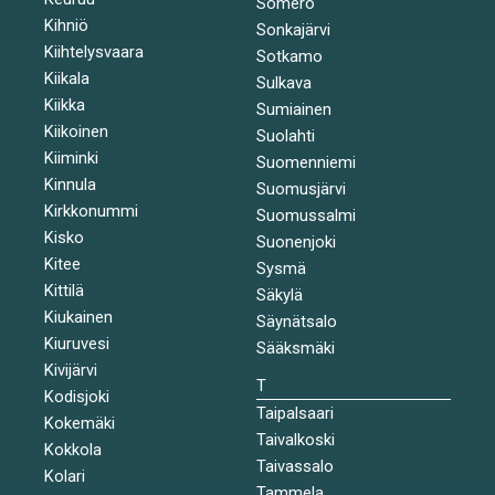
Somero
Kihniö
Sonkajärvi
Kiihtelysvaara
Sotkamo
Kiikala
Sulkava
Kiikka
Sumiainen
Kiikoinen
Suolahti
Kiiminki
Suomenniemi
Kinnula
Suomusjärvi
Kirkkonummi
Suomussalmi
Kisko
Suonenjoki
Kitee
Sysmä
Kittilä
Säkylä
Kiukainen
Säynätsalo
Kiuruvesi
Sääksmäki
Kivijärvi
T
Kodisjoki
Taipalsaari
Kokemäki
Taivalkoski
Kokkola
Taivassalo
Kolari
Tammela