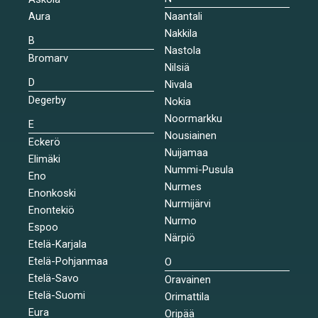
Aura
Naantali
Nakkila
B
Nastola
Bromarv
Nilsiä
D
Nivala
Degerby
Nokia
Noormarkku
E
Nousiainen
Eckerö
Nuijamaa
Elimäki
Nummi-Pusula
Eno
Nurmes
Enonkoski
Nurmijärvi
Enontekiö
Nurmo
Espoo
Närpiö
Etelä-Karjala
Etelä-Pohjanmaa
O
Etelä-Savo
Oravainen
Etelä-Suomi
Orimattila
Eura
Oripää