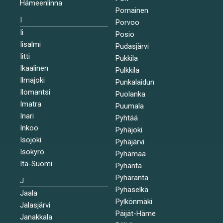
Hämeenlinna
Pornainen
I
Porvoo
Ii
Posio
Iisalmi
Pudasjärvi
Iitti
Pukkila
Ikaalinen
Pulkkila
Ilmajoki
Punkalaidun
Ilomantsi
Puolanka
Imatra
Puumala
Inari
Pyhtää
Inkoo
Pyhäjoki
Isojoki
Pyhäjärvi
Isokyrö
Pyhämaa
Itä-Suomi
Pyhäntä
Pyhäranta
J
Pyhäselkä
Jaala
Pylkönmäki
Jalasjärvi
Päijät-Häme
Janakkala