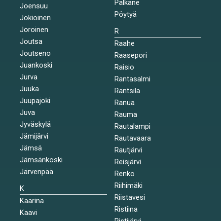
Pälkäne
Joensuu
Pöytyä
Jokioinen
Joroinen
R
Joutsa
Raahe
Joutseno
Raasepori
Juankoski
Raisio
Jurva
Rantasalmi
Juuka
Rantsila
Juupajoki
Ranua
Juva
Rauma
Jyväskylä
Rautalampi
Jämijärvi
Rautavaara
Jämsä
Rautjärvi
Jämsänkoski
Reisjärvi
Järvenpää
Renko
Riihimäki
K
Riistavesi
Kaarina
Ristiina
Kaavi
Ristijärvi