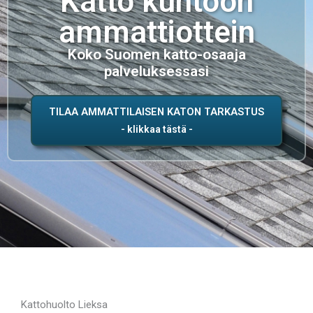
Katto kuntoon
ammattiottein
Koko Suomen katto-osaaja
palveluksessasi
TILAA AMMATTILAISEN KATON TARKASTUS
Kattohuolto Lieksa