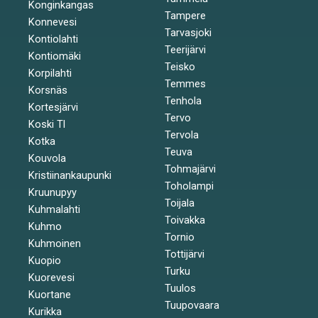
Konginkangas
Tampere
Konnevesi
Tarvasjoki
Kontiolahti
Teerijärvi
Kontiomäki
Teisko
Korpilahti
Temmes
Korsnäs
Tenhola
Kortesjärvi
Tervo
Koski Tl
Tervola
Kotka
Teuva
Kouvola
Tohmajärvi
Kristiinankaupunki
Toholampi
Kruunupyy
Toijala
Kuhmalahti
Toivakka
Kuhmo
Tornio
Kuhmoinen
Tottijärvi
Kuopio
Turku
Kuorevesi
Tuulos
Kuortane
Tuupovaara
Kurikka