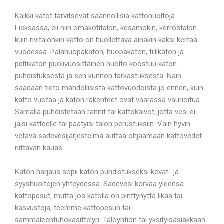
Kaikki katot tarvitsevat säännöllisiä kattohuoltoja
Lieksassa, eli niin omakotitalon, kesämökin, kerrostalon
kuin rivitalonkin katto on huollettava ainakin kaksi kertaa
vuodessa. Palahuopakaton, huopakaton, tiilikaton ja
peltikaton puolivuosittainen huolto koostuu katon
puhdistuksesta ja sen kunnon tarkastuksesta. Näin
saadaan tieto mahdollisista kattovuodoista jo ennen, kuin
katto vuotaa ja katon rakenteet ovat vaarassa vaurioitua.
Samalla puhdistetaan rännit tai kattokaivot, jotta vesi ei
jäisi katteelle tai päätyisi talon perustuksiin. Vain hyvin
vetävä sadevesijärjestelmä auttaa ohjaamaan kattovedet
riittävän kauas.
Katon harjaus sopii katon puhdistukseksi kevät- ja
syyshuoltojen yhteydessä. Sadevesi korvaa yleensä
kattopesut, mutta jos katolla on pinttynyttä likaa tai
kasvustoja, teemme kattopesun tai
sammaleentuhokäsittelyn. Taloyhtiön tai yksityisasiakkaan