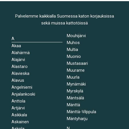
Palvelemme kaikkialla Suomessa katon korjauksissa
sekä muissa kattotöissä
Mouhijärvi
A
Muhos
Akaa
Multia
Alahärmä
Muonio
Alajärvi
Mustasaari
Alastaro
Muurame
Alavieska
Muurla
Alavus
Mynämäki
Angelniemi
Myrskylä
Anjalankoski
Mäntsälä
Anttola
Mänttä
Artjärvi
Mänttä-Vilppula
Asikkala
Mäntyharju
Askainen
N
Askola