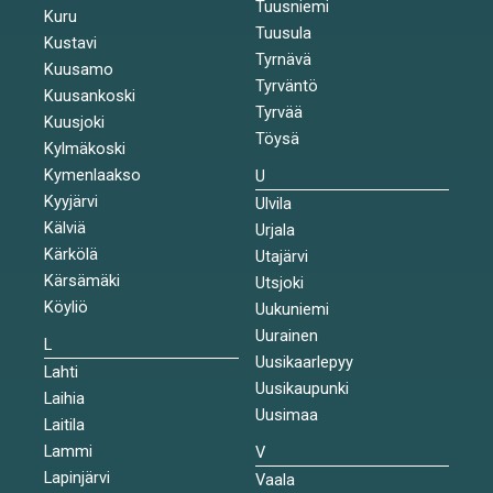
Tuusniemi
Kuru
Tuusula
Kustavi
Tyrnävä
Kuusamo
Tyrväntö
Kuusankoski
Tyrvää
Kuusjoki
Töysä
Kylmäkoski
Kymenlaakso
U
Kyyjärvi
Ulvila
Kälviä
Urjala
Kärkölä
Utajärvi
Kärsämäki
Utsjoki
Köyliö
Uukuniemi
Uurainen
L
Uusikaarlepyy
Lahti
Uusikaupunki
Laihia
Uusimaa
Laitila
Lammi
V
Lapinjärvi
Vaala