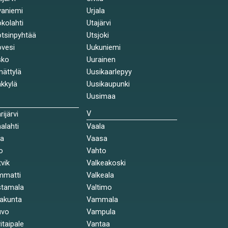
aniemi
Urjala
kolahti
Utajärvi
tsinpyhtää
Utsjoki
vesi
Uukuniemi
sko
Uurainen
ättylä
Uusikaarlepyy
kkylä
Uusikaupunki
Uusimaa
V
rijärvi
alahti
Vaala
la
Vaasa
o
Vahto
tvik
Valkeakoski
mmatti
Valkeala
stamala
Valtimo
akunta
Vammala
uvo
Vampula
itaipale
Vantaa