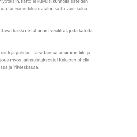
ötäisiin, katto ei kuivuisi kunnolla sateiden
tai esimerkiksi rivitalon katto voisi kulua
avat kaikki ne tuhannet vesilitrat, joita katolta
sti ja puhdas. Tarvittaessa uusimme tiili- ja
jous myös jäänsulatuksesta! Kalajoen ohella
ssä ja Ylivieskassa.