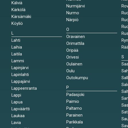
Kälviä
Nurmijärvi
Rov
Kärkölä
Nurmo
Ruo
Kärsämäki
Närpiö
Ruo
Köyliö
Ruo
O
L
Ru
Oravainen
Lahti
Rym
Orimattila
Laihia
Rää
Oripää
Laitila
S
Orivesi
Lammi
Oulainen
Saa
Lapinjärvi
Oulu
Sah
Lapinlahti
Outokumpu
Sal
Lappajärvi
Sal
P
Lappeenranta
Sal
Padasjoki
Lappi
Sa
Paimio
Lapua
Sa
Paltamo
Lapväärtti
Sat
Parainen
Laukaa
Sa
Parikkala
Lavia
Sav