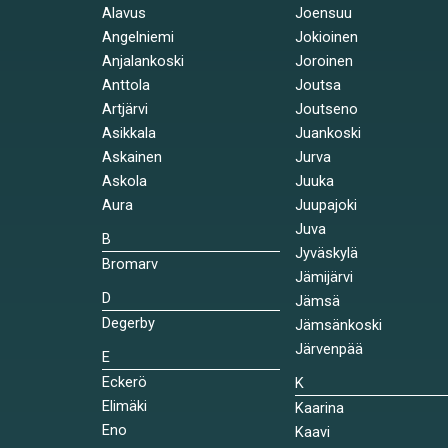
Alavus
Joensuu
Angelniemi
Jokioinen
Anjalankoski
Joroinen
Anttola
Joutsa
Artjärvi
Joutseno
Asikkala
Juankoski
Askainen
Jurva
Askola
Juuka
Aura
Juupajoki
Juva
B
Jyväskylä
Bromarv
Jämijärvi
D
Jämsä
Degerby
Jämsänkoski
Järvenpää
E
Eckerö
K
Elimäki
Kaarina
Eno
Kaavi