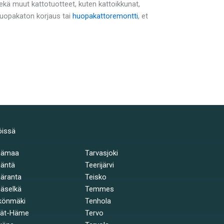
ä muut kattotuotteet, kuten kattoikkunat,
 huopakaton korjaus tai
huopakattoremontti
, et
öissä
hämaa
Tarvasjoki
äntä
Teerijärvi
äranta
Teisko
äselkä
Temmes
könmäki
Tenhola
jät-Häme
Tervo