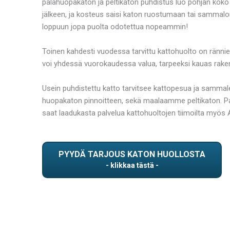
palahuopakaton ja peltikaton puhdistus luo pohjan koko ta
jälkeen, ja kosteus saisi katon ruostumaan tai sammalo
loppuun jopa puolta odotettua nopeammin!
Toinen kahdesti vuodessa tarvittu kattohuolto on rännien p
voi yhdessä vuorokaudessa valua, tarpeeksi kauas rake
Usein puhdistettu katto tarvitsee kattopesua ja sammale
huopakaton pinnoitteen, sekä maalaamme peltikaton. P
saat laadukasta palvelua kattohuoltojen tiimoilta myös A
PYYDÄ TARJOUS KATON HUOLLOSTA