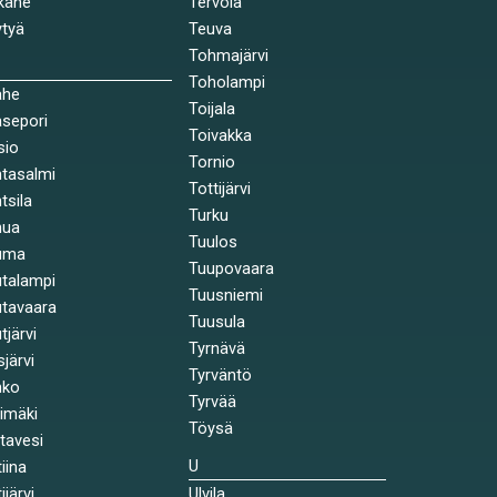
käne
Tervola
tyä
Teuva
Tohmajärvi
Toholampi
ahe
Toijala
sepori
Toivakka
sio
Tornio
tasalmi
Tottijärvi
tsila
Turku
nua
Tuulos
uma
Tuupovaara
talampi
Tuusniemi
tavaara
Tuusula
tjärvi
Tyrnävä
sjärvi
Tyrväntö
nko
Tyrvää
himäki
Töysä
stavesi
U
tiina
ijärvi
Ulvila