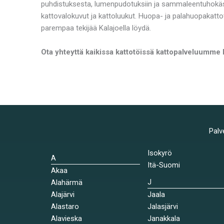
puhdistuksesta, lumenpudotuksiin ja sammaleentuhokäsi
kattovalokuvut ja kattoluukut. Huopa- ja palahuopakatto
parempaa tekijää Kalajoella löydä.
Ota yhteyttä kaikissa kattotöissä kattopalveluumme 
Palv
Isokyrö
A
Itä-Suomi
Akaa
J
Alahärmä
Alajärvi
Jaala
Alastaro
Jalasjärvi
Alavieska
Janakkala