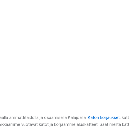
alla ammattitaidolla ja osaamisella Kalajoella.
Katon korjaukset
, kat
Paikkaamme vuotavat katot ja korjaamme aluskatteet. Saat meiltä kat