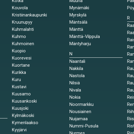
Kotka
Muurla
Päl
Kouvola
Mynämäki
Pöy
Kristiinankaupunki
Myrskylä
R
Kruunupyy
Mäntsälä
Ra
Kuhmalahti
Mänttä
Raa
Kuhmo
Mänttä-Vilppula
Rai
Kuhmoinen
Mäntyharju
Ran
Kuopio
N
Ran
Kuorevesi
Naantali
Ra
Kuortane
Nakkila
Ra
Kurikka
Nastola
Rau
Kuru
Nilsiä
Rau
Kustavi
Nivala
Rau
Kuusamo
Nokia
Rei
Kuusankoski
Noormarkku
Re
Kuusjoki
Nousiainen
Rii
Kylmäkoski
Nuijamaa
Rii
Kymenlaakso
Nummi-Pusula
Ris
Kyyjärvi
Nurmes
Rist