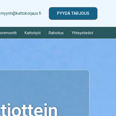
myynti@kattokorjaus.fi
PYYDÄ TARJOUS
toremontti
Kattotyöt
Rahoitus
Yhteystiedot
iottein