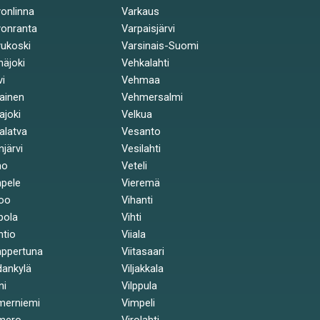
onlinna
Varkaus
onranta
Varpaisjärvi
ukoski
Varsinais-Suomi
näjoki
Vehkalahti
vi
Vehmaa
kainen
Vehmersalmi
kajoki
Velkua
kalatva
Vesanto
injärvi
Vesilahti
mo
Veteli
pele
Vieremä
oo
Vihanti
pola
Vihti
ntio
Viiala
ppertuna
Viitasaari
ankylä
Viljakkala
ni
Vilppula
merniemi
Vimpeli