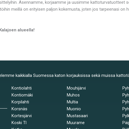
ttelyihin. Asennamme, korjaamme ja uusimme kattoturvatuotteet sek
töihin meillä on erityisen paljon kokemusta, joten jos tarpeenasi on
Kalajoen alueella!
elemme kaikkialla Suomessa katon korjauksissa sekä muissa kattot
Kontiolahti
Mouhijärvi
Py
Kontiomäki
Muhos
Pyh
Korpilahti
Multia
Pyh
Korsnäs
Muonio
Pyh
Kortesjärvi
Mustasaari
Pyl
Koski Tl
Muurame
Päi