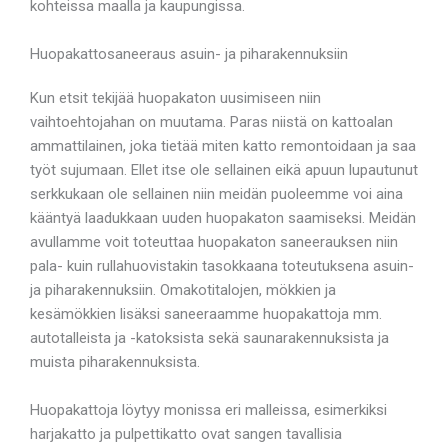
kohteissa maalla ja kaupungissa.
Huopakattosaneeraus asuin- ja piharakennuksiin
Kun etsit tekijää huopakaton uusimiseen niin
vaihtoehtojahan on muutama. Paras niistä on kattoalan
ammattilainen, joka tietää miten katto remontoidaan ja saa
työt sujumaan. Ellet itse ole sellainen eikä apuun lupautunut
serkkukaan ole sellainen niin meidän puoleemme voi aina
kääntyä laadukkaan uuden huopakaton saamiseksi. Meidän
avullamme voit toteuttaa huopakaton saneerauksen niin
pala- kuin rullahuovistakin tasokkaana toteutuksena asuin-
ja piharakennuksiin. Omakotitalojen, mökkien ja
kesämökkien lisäksi saneeraamme huopakattoja mm.
autotalleista ja -katoksista sekä saunarakennuksista ja
muista piharakennuksista.
Huopakattoja löytyy monissa eri malleissa, esimerkiksi
harjakatto ja pulpettikatto ovat sangen tavallisia