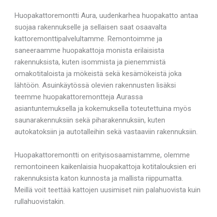
Huopakattoremontti Aura, uudenkarhea huopakatto antaa
suojaa rakennukselle ja sellaisen saat osaavalta
kattoremonttipalvelultamme. Remontoimme ja
saneeraamme huopakattoja monista erilaisista
rakennuksista, kuten isommista ja pienemmistä
omakotitaloista ja mökeistä sekä kesämökeistä joka
lähtöön. Asuinkäytössä olevien rakennusten lisäksi
teemme huopakattoremontteja Aurassa
asiantuntemuksella ja kokemuksella toteutettuina myös
saunarakennuksiin sekä piharakennuksiin, kuten
autokatoksiin ja autotalleihin sekä vastaaviin rakennuksiin.
Huopakattoremontti on erityisosaamistamme, olemme
remontoineen kaikenlaisia huopakattoja kotitalouksien eri
rakennuksista katon kunnosta ja mallista riippumatta.
Meillä voit teettää kattojen uusimiset niin palahuovista kuin
rullahuovistakin.