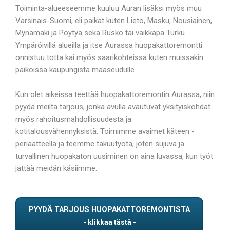
Toiminta-alueeseemme kuuluu Auran lisäksi myös muu
Varsinais-Suomi, eli paikat kuten Lieto, Masku, Nousiainen,
Mynämäki ja Pöytyä sekä Rusko tai vaikkapa Turku.
Ympäröivillä alueilla ja itse Aurassa huopakattoremontti
onnistuu totta kai myös saarikohteissa kuten muissakin
paikoissa kaupungista maaseudulle.
Kun olet aikeissa teettää huopakattoremontin Aurassa, niin
pyydä meiltä tarjous, jonka avulla avautuvat yksityiskohdat
myös rahoitusmahdollisuudesta ja
kotitalousvähennyksistä. Toimimme avaimet käteen -
periaatteella ja teemme takuutyötä, joten sujuva ja
turvallinen huopakaton uusiminen on aina luvassa, kun työt
jättää meidän käsiimme.
PYYDÄ TARJOUS HUOPAKATTOREMONTISTA