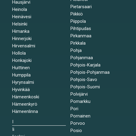
Hausjärvi
Pietarsaari
Heinola
Piikkiö
Heinävesi
Piippola
Helsinki
Pihtipudas
Himanka
Pirkanmaa
Hinnerjoki
Pirkkala
Hirvensalmi
Pohja
Hollola
Pohjanmaa
Honkajoki
Pohjois-Karjala
Huittinen
Pohjois-Pohjanmaa
Humppila
Pohjois-Savo
Hyrynsalmi
Pohjois-Suomi
Hyvinkää
Polvijärvi
Hämeenkoski
Pomarkku
Hämeenkyrö
Pori
Hämeenlinna
Pornainen
I
Porvoo
Ii
Posio