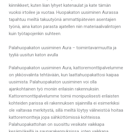
kiinnikkeet, kuten liian lyhyet katenaulat ja kate tämän
vuoksi irtoilee ja vuotaa. Huopakaton uusiminen Aurassa
tapahtuu meiltä takuutyönä ammattipätevien asentajien
työnä, aina katon parasta ajatellen niin materiaalivalintojen
kuin työtapojenkin suhteen.
Palahuopakaton uusiminen Aura – toimintavarmuutta ja
tyyliä uusitun katon avulla
Palahuopakaton uusiminen Aura, kattoremonttipalvelumme
on ykkösvalinta tehtävään, kun laattahuopakattosi kaipaa
uusimista. Palahuopakaton uusiminen voi olla
ajankohtainen työ moniin erilaisiin rakennuksiin.
Kattoremonttipalvelumme toimii monipuolisesti erilaisten
kohteiden parissa eli rakennuksen sijainnilla ei esimerkiksi
ole valtavaa merkitystä, sillä meiltä löytyy välineistöä hoitaa
kattoremontteja jopa sähköttömissä kohteissa.
Palahuopakattohan on suosittu vesikate vaikkapa
kesämökeillä ja saunarakennuksissa, joten vaikkapa