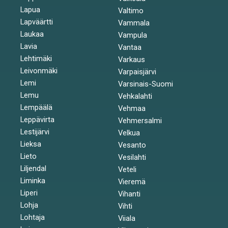
Lapua
Valtimo
Lapväärtti
Vammala
Laukaa
Vampula
Lavia
Vantaa
Lehtimäki
Varkaus
Leivonmäki
Varpaisjärvi
Lemi
Varsinais-Suomi
Lemu
Vehkalahti
Lempäälä
Vehmaa
Leppävirta
Vehmersalmi
Lestijärvi
Velkua
Lieksa
Vesanto
Lieto
Vesilahti
Liljendal
Veteli
Liminka
Vieremä
Liperi
Vihanti
Lohja
Vihti
Lohtaja
Viiala