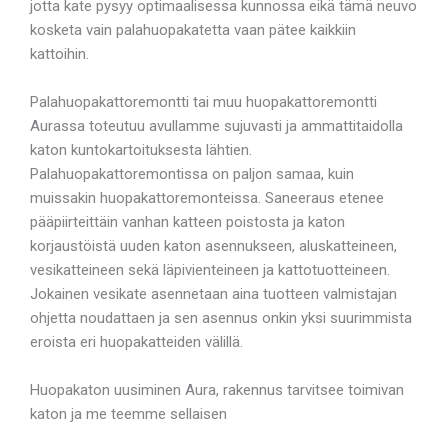
jotta kate pysyy optimaalisessa kunnossa eikä tämä neuvo
kosketa vain palahuopakatetta vaan pätee kaikkiin
kattoihin.
Palahuopakattoremontti tai muu huopakattoremontti
Aurassa toteutuu avullamme sujuvasti ja ammattitaidolla
katon kuntokartoituksesta lähtien.
Palahuopakattoremontissa on paljon samaa, kuin
muissakin huopakattoremonteissa. Saneeraus etenee
pääpiirteittäin vanhan katteen poistosta ja katon
korjaustöistä uuden katon asennukseen, aluskatteineen,
vesikatteineen sekä läpivienteineen ja kattotuotteineen.
Jokainen vesikate asennetaan aina tuotteen valmistajan
ohjetta noudattaen ja sen asennus onkin yksi suurimmista
eroista eri huopakatteiden välillä.
Huopakaton uusiminen Aura, rakennus tarvitsee toimivan
katon ja me teemme sellaisen