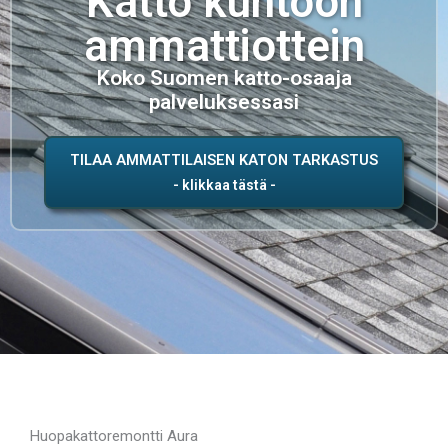
Katto kuntoon
ammattiottein
Koko Suomen katto-osaaja
palveluksessasi
TILAA AMMATTILAISEN KATON TARKASTUS
Huopakattoremontti Aura