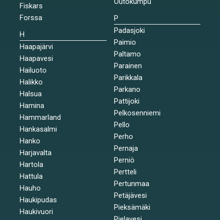
Outokumpu
Fiskars
Forssa
P
Padasjoki
H
Paimio
Haapajärvi
Paltamo
Haapavesi
Parainen
Hailuoto
Parikkala
Halikko
Parkano
Halsua
Pattijoki
Hamina
Pelkosenniemi
Hammarland
Pello
Hankasalmi
Perho
Hanko
Pernaja
Harjavalta
Perniö
Hartola
Pertteli
Hattula
Pertunmaa
Hauho
Petäjävesi
Haukipudas
Pieksämäki
Haukivuori
Pielavesi