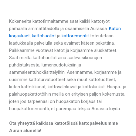
Kokeneelta kattofirmaltamme saat kaikki kattotyöt
parhaalla ammattitaidolla ja osaamisella Aurassa.
Katon
korjaukset
,
kattohuollot
ja
kattoremontit
toteutetaan
laadukkaalla palvelulla sekä avaimet käteen pakettina.
Paikkaamme vuotavat katot ja korjaamme aluskatteet.
Saat meiltä kattohuollot aina sadevesikourujen
puhdistuksesta, lumenpudotuksiin ja
sammaleentuhokäsittelyihin. Asennamme, korjaamme ja
uusimme kattoturvatuotteet sekä muut kattotuotteet,
kuten kattoikkunat, kattovalokuvut ja kattoluukut. Huopa- ja
palahuopakattotöihin meillä on erityisen paljon kokemusta,
joten jos tarpeenasi on huopakaton korjaus tai
huopakattoremontti, et parempaa tekijää Aurassa löydä.
Ota yhteyttä kaikissa kattotöissä kattopalveluumme
Auran alueella!