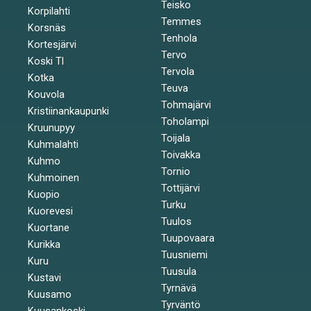
Teisko
Korpilahti
Temmes
Korsnäs
Tenhola
Kortesjärvi
Tervo
Koski Tl
Tervola
Kotka
Teuva
Kouvola
Tohmajärvi
Kristiinankaupunki
Toholampi
Kruunupyy
Toijala
Kuhmalahti
Toivakka
Kuhmo
Tornio
Kuhmoinen
Tottijärvi
Kuopio
Turku
Kuorevesi
Tuulos
Kuortane
Tuupovaara
Kurikka
Tuusniemi
Kuru
Tuusula
Kustavi
Tyrnävä
Kuusamo
Tyrväntö
Kuusankoski