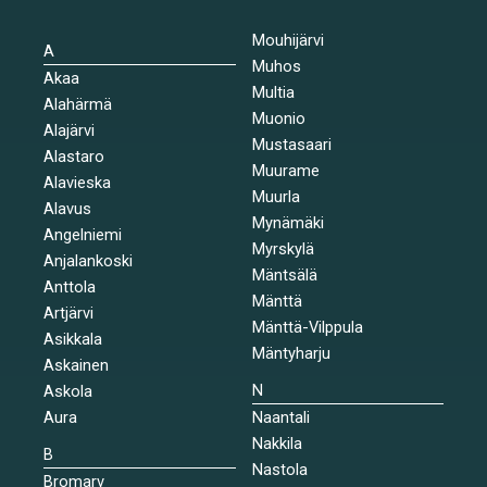
Mouhijärvi
A
Muhos
Akaa
Multia
Alahärmä
Muonio
Alajärvi
Mustasaari
Alastaro
Muurame
Alavieska
Muurla
Alavus
Mynämäki
Angelniemi
Myrskylä
Anjalankoski
Mäntsälä
Anttola
Mänttä
Artjärvi
Mänttä-Vilppula
Asikkala
Mäntyharju
Askainen
N
Askola
Aura
Naantali
Nakkila
B
Nastola
Bromarv