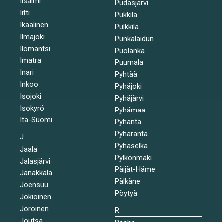
Iisalmi
Pudasjärvi
Iitti
Pukkila
Ikaalinen
Pulkkila
Ilmajoki
Punkalaidun
Ilomantsi
Puolanka
Imatra
Puumala
Inari
Pyhtää
Inkoo
Pyhäjoki
Isojoki
Pyhäjärvi
Isokyrö
Pyhämaa
Itä-Suomi
Pyhäntä
Pyhäranta
J
Pyhäselkä
Jaala
Pylkönmäki
Jalasjärvi
Päijät-Häme
Janakkala
Pälkäne
Joensuu
Pöytyä
Jokioinen
Joroinen
R
Joutsa