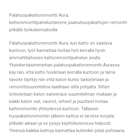
Palahuopakattoremontti Aura,
kattoremonttipalvelustamme paanuhuopakattojen remontit
pitkällä työkokemuksella
Palahuopakattoremontti Aura, kun katto on saatava
kuntoon, työt kannattaa hoitaa heti kerralla hyvin
ammattitaitoisen kattoremonttipalvelun avulla.
Yksinkertaisimminhan palahuopakattoremontti Aurassa
käy niin, että katto hoidetaan kerralla kuntoon ja tämä
tavoite täyttyy niin että katon kunto tarkistetaan ja
remonttisuunnitelma laaditaan siltä pohjalta. Sitten
toteutetaan katon saneeraus suunnitelman mukaan ja
kaikki katon viat, vauriot, virheet ja puutteet hoitaa
kattoremontin yhteydessä kuntoon. Tällaisen
huopakattoremontin jälkeen kattoa ei tarvitse korjata
pitkään aikaan ja se pysyy käyttökunnossa helposti.
Yleensä kaikkia kattoja kannattaa kuitenkin pitää puhtaana,