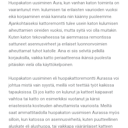
Huopakaton uusiminen Aura, kun vanhan katon toiminta on
vaarantunut mm. kulumisen tai erilaisten vaurioiden vuoksi
eikä korjaaminen enää kannata niin käänny puoleemme.
Ajankohtaiseksi kattoremontti tulee usein katon kulumisen
aiheuttamien oireiden vuoksi, mutta syitä voi olla muitakin.
Kuten katon tekovaiheessa tai aiemmassa remontissa
sattuneet asennusvirheet ja erilaiset luonnonvoimien
aiheuttamat tuhot katolle. Aina ei siis selvitä pelkillä
korjauksilla, vaikka katto periaatteensa ikänsä puolesta
pitäisikin vielä olla käyttökelpoinen.
Huopakaton uusiminen eli huopakattoremontti Aurassa voi
johtua mistä vain syystä, meillä voit teettää työt kaikissa
tapauksissa. Eli jos katto on kulunut ja katteet kaipaavat
vaihtoa tai katto on esimerkiksi vuotanut ja kärsii
eriasteisista kosteuden aiheuttamista vaurioista. Meiltä
saat ammattitaidolla huopakaton uusimisen Aurassa myös
silloin, kun katossa on asennusvirheitä, kuten puutteellinen
aluskate eli alushuopa, tai vaikkapa vääränlaiset katteen