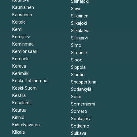
Seinäjoki
Kauniainen
Sievi
Kaustinen
Siikainen
Keitele
Siikajoki
Kemi
Siikalatva
Kemijärvi
Siilinjärvi
Keminmaa
Simo
Kemiönsaari
Simpele
Kempele
Sipoo
Kerava
Sippola
Kerimäki
Siuntio
Keski-Pohjanmaa
Snappertuna
Keski-Suomi
Sodankylä
Kestilä
Soini
Kesälahti
Somerniemi
Keuruu
Somero
Kihniö
Sonkajärvi
Kiihtelysvaara
Sotkamo
Kiikala
Sulkava