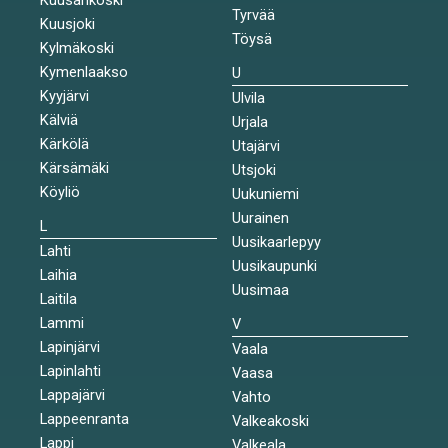
Tyrvää
Kuusjoki
Töysä
Kylmäkoski
Kymenlaakso
U
Kyyjärvi
Ulvila
Kälviä
Urjala
Kärkölä
Utajärvi
Kärsämäki
Utsjoki
Köyliö
Uukuniemi
Uurainen
L
Uusikaarlepyy
Lahti
Uusikaupunki
Laihia
Uusimaa
Laitila
Lammi
V
Lapinjärvi
Vaala
Lapinlahti
Vaasa
Lappajärvi
Vahto
Lappeenranta
Valkeakoski
Lappi
Valkeala