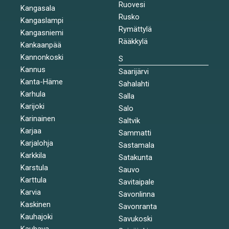
Ruovesi
Kangasala
Rusko
Kangaslampi
Rymättylä
Kangasniemi
Rääkkylä
Kankaanpää
Kannonkoski
S
Kannus
Saarijärvi
Kanta-Häme
Sahalahti
Karhula
Salla
Karijoki
Salo
Karinainen
Saltvik
Karjaa
Sammatti
Karjalohja
Sastamala
Karkkila
Satakunta
Karstula
Sauvo
Karttula
Savitaipale
Karvia
Savonlinna
Kaskinen
Savonranta
Kauhajoki
Savukoski
Kauhava