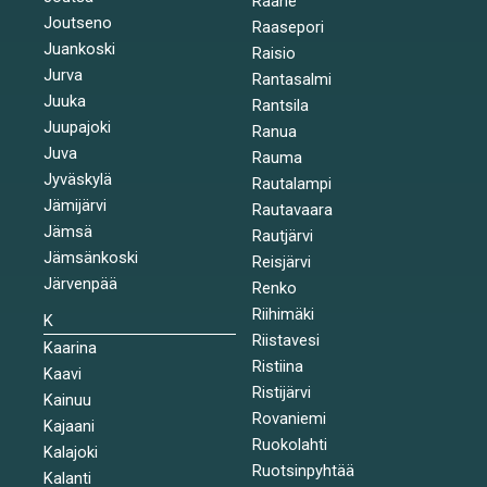
Raahe
Joutseno
Raasepori
Juankoski
Raisio
Jurva
Rantasalmi
Juuka
Rantsila
Juupajoki
Ranua
Juva
Rauma
Jyväskylä
Rautalampi
Jämijärvi
Rautavaara
Jämsä
Rautjärvi
Jämsänkoski
Reisjärvi
Järvenpää
Renko
Riihimäki
K
Riistavesi
Kaarina
Ristiina
Kaavi
Ristijärvi
Kainuu
Rovaniemi
Kajaani
Ruokolahti
Kalajoki
Ruotsinpyhtää
Kalanti