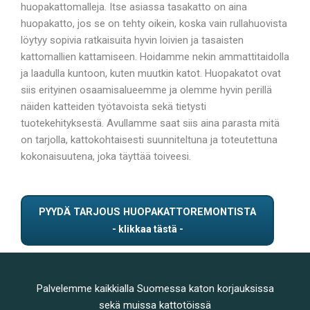
huopakattomalleja. Itse asiassa tasakatto on aina
huopakatto, jos se on tehty oikein, koska vain rullahuovista
löytyy sopivia ratkaisuita hyvin loivien ja tasaisten
kattomallien kattamiseen. Hoidamme nekin ammattitaidolla
ja laadulla kuntoon, kuten muutkin katot. Huopakatot ovat
siis erityinen osaamisalueemme ja olemme hyvin perillä
näiden katteiden työtavoista sekä tietysti
tuotekehityksestä. Avullamme saat siis aina parasta mitä
on tarjolla, kattokohtaisesti suunniteltuna ja toteutettuna
kokonaisuutena, joka täyttää toiveesi.
PYYDÄ TARJOUS HUOPAKATTOREMONTISTA
Palvelemme kaikkialla Suomessa katon korjauksissa
sekä muissa kattotöissä