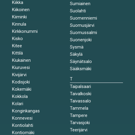
Kiikka
Sumiainen
Kiikoinen
Suolahti
Kiiminki
Suomenniemi
Kinnula
Suomusjärvi
Kirkkonummi
Suomussalmi
Kisko
Suonenjoki
Kitee
Sysmä
Kittilä
Säkylä
Kiukainen
Säynätsalo
Kiuruvesi
Sääksmäki
Kivijärvi
T
Kodisjoki
Taipalsaari
Kokemäki
Taivalkoski
Kokkola
Taivassalo
Kolari
Tammela
Konginkangas
Tampere
Konnevesi
Tarvasjoki
Kontiolahti
Teerijärvi
Kontiomäki