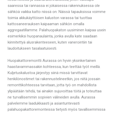
saaressa tai rannassa ei jokaisessa rakennuksessa ole
sähköä vaikka katto niissä on. Näissä tapauksissa voimme
toimia akkukäyttöisen kaluston varassa tai tuottaa
kattosaneerauksen kaipaaman sähkön omalla
aggregaatillamme. Palahuopakaton uusiminen kaipaa usein
esimerkiksi huopanaulainta, jonka avulla kate saadaan
kiinnitettyä alusrakenteeseen, kuten vanerointiin tai
laudoitukseen tasalaatuisesti.
Huopakattoremontti Aurassa on hyvin yksinkertainen
haastavammassakin kohteessa, kun teettää työt meillä.
Kuljetuskalustoa järjestyy siinä missä tarvittavat
henkilönostimet tai rakennustelineetkin, jos niitä jossain
remonttikohteessa tarvitaan, jotta työ on mahdollista
ylipäätään tehdä, tai ainakin sujuvoittaa töitä ja toteuttaa
ne turvallisemmin sopivien välineiden avulla. Aurassa
palvelemme laadukkaasti ja asiantuntevasti
palahuopakattoremonteissa tietysti myös tavallisemmissa