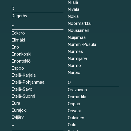
Nilsiä
D
Nivala
Degerby
Nokia
Noormarkku
E
Nousiainen
Eckerö
Nuijamaa
Elimäki
Nummi-Pusula
Eno
Nurmes
Enonkoski
Nurmijärvi
Enontekiö
Nurmo
Espoo
Närpiö
Etelä-Karjala
Etelä-Pohjanmaa
O
Etelä-Savo
Oravainen
Etelä-Suomi
Orimattila
Eura
Oripää
Eurajoki
Orivesi
Evijärvi
Oulainen
Oulu
F