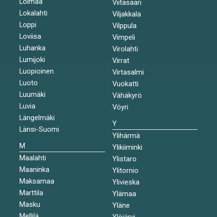
Loimaa
Viitasaari
Lokalahti
Viljakkala
Loppi
Vilppula
Loviisa
Vimpeli
Luhanka
Virolahti
Lumijoki
Virrat
Luopioinen
Virtasalmi
Luoto
Vuokatti
Luumäki
Vähäkyrö
Luvia
Vöyri
Längelmäki
Y
Länsi-Suomi
Ylihärmä
M
Ylikiiminki
Maalahti
Ylistaro
Maaninka
Ylitornio
Maksamaa
Ylivieska
Marttila
Ylämaa
Masku
Yläne
Mellilä
Ylöjärvi