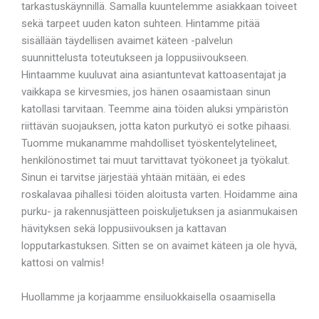
tarkastuskäynnillä. Samalla kuuntelemme asiakkaan toiveet
sekä tarpeet uuden katon suhteen. Hintamme pitää
sisällään täydellisen avaimet käteen -palvelun
suunnittelusta toteutukseen ja loppusiivoukseen.
Hintaamme kuuluvat aina asiantuntevat kattoasentajat ja
vaikkapa se kirvesmies, jos hänen osaamistaan sinun
katollasi tarvitaan. Teemme aina töiden aluksi ympäristön
riittävän suojauksen, jotta katon purkutyö ei sotke pihaasi.
Tuomme mukanamme mahdolliset työskentelytelineet,
henkilönostimet tai muut tarvittavat työkoneet ja työkalut.
Sinun ei tarvitse järjestää yhtään mitään, ei edes
roskalavaa pihallesi töiden aloitusta varten. Hoidamme aina
purku- ja rakennusjätteen poiskuljetuksen ja asianmukaisen
hävityksen sekä loppusiivouksen ja kattavan
lopputarkastuksen. Sitten se on avaimet käteen ja ole hyvä,
kattosi on valmis!
Huollamme ja korjaamme ensiluokkaisella osaamisella