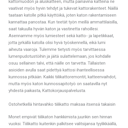
kattomuodon ja aluskatteen, mutta painavina katteina ne
vaativat myös hyvin tehdyt ja tukevat kattorakenteet. Näillä
taataan katolle pitkä käyttöikä, joten katon rakentamiseen
kannattaa panostaa. Kun teetät työn meillä ammattilaisilla,
saat takuulla hyvän katon ja vastinetta rahoillesi.
Asennamme myös lumiesteet sekä katto- ja lapetikkaat,
jotta jyrkällä katolla olisi hyvä työskennellä, eikä lumi
aiheuta vaaroja. Tulemme tietysti myös tarvittaessa
lumenpudotustöihin ja jäitä sulattelemaan, jos kohdalle
osuu sellainen talvi, että näille on tarvetta. Tällaisten
asioiden avulla saat pidettyä kattosi ihanteellisessa
kunnossa pitkään. Kaikki tiilikattoremontit, katteenvaihdot,
mutta myös katon kunnossapitotyö on saatavilla nyt
yhdestä paikasta, Kattokorjauspalvelusta.
Ostohetkellä hintavahko tiilikatto maksaa itsensä takaisin
Monet empivät tiilikaton hankkimista juurikin sen hinnan
vuoksi. Tiilikatto kuitenkin palkitsee valitsijansa tyylikkäällä,