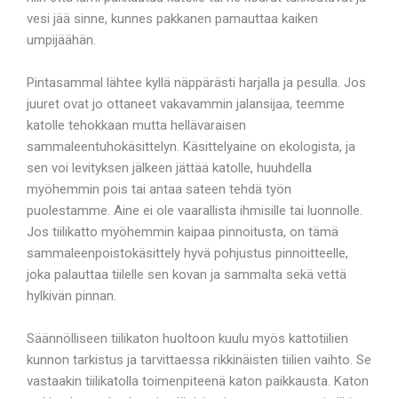
vesi jää sinne, kunnes pakkanen pamauttaa kaiken
umpijäähän.
Pintasammal lähtee kyllä näppärästi harjalla ja pesulla. Jos
juuret ovat jo ottaneet vakavammin jalansijaa, teemme
katolle tehokkaan mutta hellävaraisen
sammaleentuhokäsittelyn. Käsittelyaine on ekologista, ja
sen voi levityksen jälkeen jättää katolle, huuhdella
myöhemmin pois tai antaa sateen tehdä työn
puolestamme. Aine ei ole vaarallista ihmisille tai luonnolle.
Jos tiilikatto myöhemmin kaipaa pinnoitusta, on tämä
sammaleenpoistokäsittely hyvä pohjustus pinnoitteelle,
joka palauttaa tiilelle sen kovan ja sammalta sekä vettä
hylkivän pinnan.
Säännölliseen tiilikaton huoltoon kuulu myös kattotiilien
kunnon tarkistus ja tarvittaessa rikkinäisten tiilien vaihto. Se
vastaakin tiilikatolla toimenpiteenä katon paikkausta. Katon