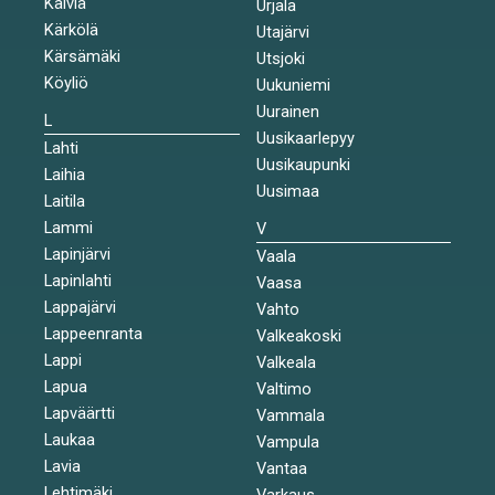
Kälviä
Urjala
Kärkölä
Utajärvi
Kärsämäki
Utsjoki
Köyliö
Uukuniemi
Uurainen
L
Uusikaarlepyy
Lahti
Uusikaupunki
Laihia
Uusimaa
Laitila
Lammi
V
Lapinjärvi
Vaala
Lapinlahti
Vaasa
Lappajärvi
Vahto
Lappeenranta
Valkeakoski
Lappi
Valkeala
Lapua
Valtimo
Lapväärtti
Vammala
Laukaa
Vampula
Lavia
Vantaa
Lehtimäki
Varkaus