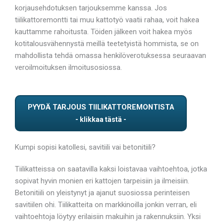
korjausehdotuksen tarjouksemme kanssa. Jos
tiilikattoremontti tai muu kattotyö vaatii rahaa, voit hakea
kauttamme rahoitusta. Töiden jälkeen voit hakea myös
kotitalousvähennystä meillä teetetyistä hommista, se on
mahdollista tehdä omassa henkilöverotuksessa seuraavan
veroilmoituksen ilmoitusosiossa.
PYYDÄ TARJOUS TIILIKATTOREMONTISTA
Kumpi sopisi katollesi, savitiili vai betonitiili?
Tiilikatteissa on saatavilla kaksi loistavaa vaihtoehtoa, jotka
sopivat hyvin monien eri kattojen tarpeisiin ja ilmeisiin.
Betonitiili on yleistynyt ja ajanut suosiossa perinteisen
savitiilen ohi. Tiilikatteita on markkinoilla jonkin verran, eli
vaihtoehtoja löytyy erilaisiin makuihin ja rakennuksiin. Yksi