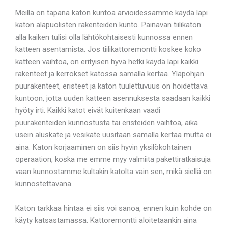
Meillä on tapana katon kuntoa arvioidessamme käydä läpi
katon alapuolisten rakenteiden kunto. Painavan tiilikaton
alla kaiken tulisi olla lähtökohtaisesti kunnossa ennen
katteen asentamista. Jos tiilikattoremontti koskee koko
katteen vaihtoa, on erityisen hyvä hetki käydä läpi kaikki
rakenteet ja kerrokset katossa samalla kertaa. Yläpohjan
puurakenteet, eristeet ja katon tuulettuvuus on hoidettava
kuntoon, jotta uuden katteen asennuksesta saadaan kaikki
hyöty irti. Kaikki katot eivät kuitenkaan vaadi
puurakenteiden kunnostusta tai eristeiden vaihtoa, aika
usein aluskate ja vesikate uusitaan samalla kertaa mutta ei
aina. Katon korjaaminen on siis hyvin yksilökohtainen
operaation, koska me emme myy valmiita pakettiratkaisuja
vaan kunnostamme kultakin katolta vain sen, mikä siellä on
kunnostettavana.
Katon tarkkaa hintaa ei siis voi sanoa, ennen kuin kohde on
käyty katsastamassa. Kattoremontti aloitetaankin aina