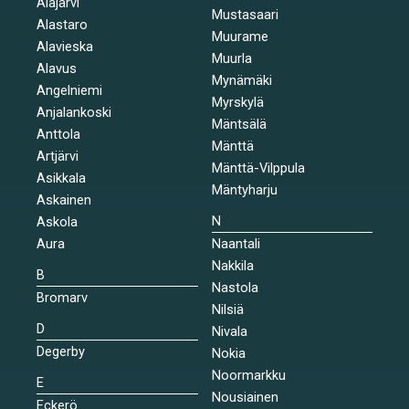
Alajärvi
Mustasaari
Alastaro
Muurame
Alavieska
Muurla
Alavus
Mynämäki
Angelniemi
Myrskylä
Anjalankoski
Mäntsälä
Anttola
Mänttä
Artjärvi
Mänttä-Vilppula
Asikkala
Mäntyharju
Askainen
N
Askola
Aura
Naantali
Nakkila
B
Nastola
Bromarv
Nilsiä
D
Nivala
Degerby
Nokia
Noormarkku
E
Nousiainen
Eckerö