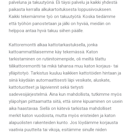
palveluna ja takuutyönä. Eli täysi palvelu ja kaikki yhdestä
paikasta kerralla alkukartoituksesta loppusiivoukseen.
Kaikki tekemämme työ on takuutyötä. Koska tiedämme
että työhön panostetaan ja jälki on hyvää, meidän on
helppoa antaa hyvä takuu siihen päälle.
Kattoremontti alkaa kattotarkastuksella, jonka
kattoammattilaisemme käy tekemässä. Katon
tarkistaminen on rutiinitoimenpide, oli meiltä tilattu
tiilikattoremontti tai mikä tahansa muu katon korjaus- tai
ylläpitotyö. Tarkistus kuuluu kaikkien kattotöiden hintaan ja
siinä käydään automaattisesti läpi vesikate, aluskate,
kattotuotteet ja läpiviennit sekä tietysti
sadevesijärjestelmä. Aina kun mahdollista, tutkimme myös
yläpohjan piittaamatta siitä, että sinne kipuaminen on usein
aika haastavaa. Siellä on kätevä tarkistaa mahdolliset
merkit katon vuodoista, mutta myös eristeiden ja katon
alapuolisten rakenteiden kunto. Jos löydämme korjausta
vaativia puutteita tai vikoja, esitämme sinulle niiden