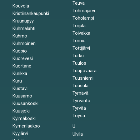
Teuva
Kouvola
Tohmajärvi
Kristiinankaupunki
Toholampi
Kruunupyy
Toijala
Kuhmalahti
Toivakka
Kuhmo
Tornio
Kuhmoinen
Tottijärvi
Kuopio
Turku
Kuorevesi
Tuulos
Kuortane
Tuupovaara
Kurikka
Tuusniemi
Kuru
Tuusula
Kustavi
Tyrnävä
Kuusamo
Tyrväntö
Kuusankoski
Tyrvää
Kuusjoki
Töysä
Kylmäkoski
Kymenlaakso
U
Kyyjärvi
Ulvila