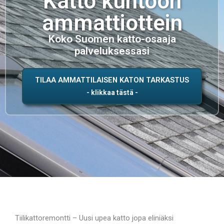
Katto kuntoon
ammattiottein
Koko Suomen katto-osaaja
palveluksessasi
TILAA AMMATTILAISEN KATON TARKASTUS
Tiilikattoremontti – Uusi upea katto jopa eliniäksi