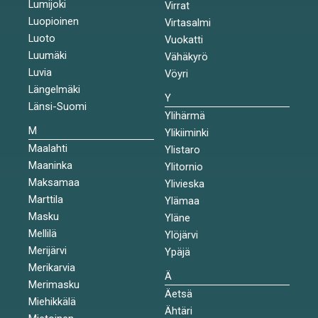
Lumijoki
Virrat
Luopioinen
Virtasalmi
Luoto
Vuokatti
Luumäki
Vähäkyrö
Luvia
Vöyri
Längelmäki
Y
Länsi-Suomi
Ylihärmä
M
Ylikiiminki
Maalahti
Ylistaro
Maaninka
Ylitornio
Maksamaa
Ylivieska
Marttila
Ylämaa
Masku
Yläne
Mellilä
Ylöjärvi
Merijärvi
Ypäjä
Merikarvia
Ä
Merimasku
Äetsä
Miehikkälä
Ähtäri