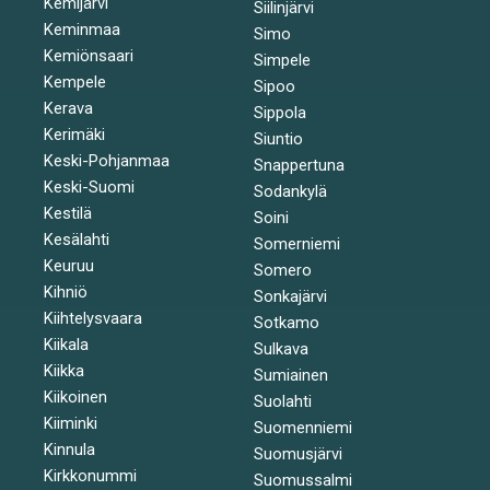
Kemijärvi
Siilinjärvi
Keminmaa
Simo
Kemiönsaari
Simpele
Kempele
Sipoo
Kerava
Sippola
Kerimäki
Siuntio
Keski-Pohjanmaa
Snappertuna
Keski-Suomi
Sodankylä
Kestilä
Soini
Kesälahti
Somerniemi
Keuruu
Somero
Kihniö
Sonkajärvi
Kiihtelysvaara
Sotkamo
Kiikala
Sulkava
Kiikka
Sumiainen
Kiikoinen
Suolahti
Kiiminki
Suomenniemi
Kinnula
Suomusjärvi
Kirkkonummi
Suomussalmi