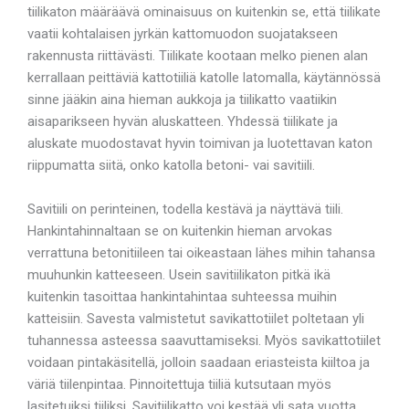
tiilikaton määräävä ominaisuus on kuitenkin se, että tiilikate
vaatii kohtalaisen jyrkän kattomuodon suojatakseen
rakennusta riittävästi. Tiilikate kootaan melko pienen alan
kerrallaan peittäviä kattotiiliä katolle latomalla, käytännössä
sinne jääkin aina hieman aukkoja ja tiilikatto vaatiikin
aisaparikseen hyvän aluskatteen. Yhdessä tiilikate ja
aluskate muodostavat hyvin toimivan ja luotettavan katon
riippumatta siitä, onko katolla betoni- vai savitiili.
Savitiili on perinteinen, todella kestävä ja näyttävä tiili.
Hankintahinnaltaan se on kuitenkin hieman arvokas
verrattuna betonitiileen tai oikeastaan lähes mihin tahansa
muuhunkin katteeseen. Usein savitiilikaton pitkä ikä
kuitenkin tasoittaa hankintahintaa suhteessa muihin
katteisiin. Savesta valmistetut savikattotiilet poltetaan yli
tuhannessa asteessa saavuttamiseksi. Myös savikattotiilet
voidaan pintakäsitellä, jolloin saadaan eriasteista kiiltoa ja
väriä tiilenpintaa. Pinnoitettuja tiiliä kutsutaan myös
lasitetuiksi tiiliksi. Savitiilikatto voi kestää yli sata vuotta,