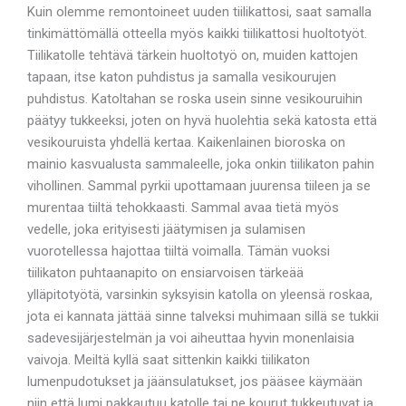
Kuin olemme remontoineet uuden tiilikattosi, saat samalla
tinkimättömällä otteella myös kaikki tiilikattosi huoltotyöt.
Tiilikatolle tehtävä tärkein huoltotyö on, muiden kattojen
tapaan, itse katon puhdistus ja samalla vesikourujen
puhdistus. Katoltahan se roska usein sinne vesikouruihin
päätyy tukkeeksi, joten on hyvä huolehtia sekä katosta että
vesikouruista yhdellä kertaa. Kaikenlainen bioroska on
mainio kasvualusta sammaleelle, joka onkin tiilikaton pahin
vihollinen. Sammal pyrkii upottamaan juurensa tiileen ja se
murentaa tiiltä tehokkaasti. Sammal avaa tietä myös
vedelle, joka erityisesti jäätymisen ja sulamisen
vuorotellessa hajottaa tiiltä voimalla. Tämän vuoksi
tiilikaton puhtaanapito on ensiarvoisen tärkeää
ylläpitotyötä, varsinkin syksyisin katolla on yleensä roskaa,
jota ei kannata jättää sinne talveksi muhimaan sillä se tukkii
sadevesijärjestelmän ja voi aiheuttaa hyvin monenlaisia
vaivoja. Meiltä kyllä saat sittenkin kaikki tiilikaton
lumenpudotukset ja jäänsulatukset, jos pääsee käymään
niin että lumi pakkautuu katolle tai ne kourut tukkeutuvat ja