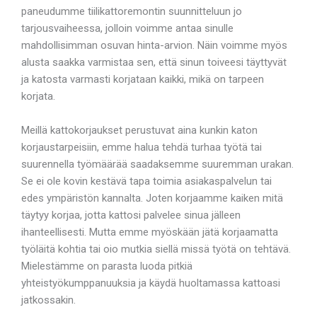
paneudumme tiilikattoremontin suunnitteluun jo
tarjousvaiheessa, jolloin voimme antaa sinulle
mahdollisimman osuvan hinta-arvion. Näin voimme myös
alusta saakka varmistaa sen, että sinun toiveesi täyttyvät
ja katosta varmasti korjataan kaikki, mikä on tarpeen
korjata.
Meillä kattokorjaukset perustuvat aina kunkin katon
korjaustarpeisiin, emme halua tehdä turhaa työtä tai
suurennella työmäärää saadaksemme suuremman urakan.
Se ei ole kovin kestävä tapa toimia asiakaspalvelun tai
edes ympäristön kannalta. Joten korjaamme kaiken mitä
täytyy korjaa, jotta kattosi palvelee sinua jälleen
ihanteellisesti. Mutta emme myöskään jätä korjaamatta
työläitä kohtia tai oio mutkia siellä missä työtä on tehtävä.
Mielestämme on parasta luoda pitkiä
yhteistyökumppanuuksia ja käydä huoltamassa kattoasi
jatkossakin.