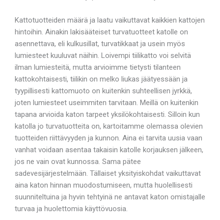
Kattotuotteiden määrä ja laatu vaikuttavat kaikkien kattojen
hintoihin. Ainakin lakisääteiset turvatuotteet katolle on
asennettava, eli kulkusillat, turvatikkaat ja usein myös
lumiesteet kuuluvat näihin. Loivempi tiilikatto voi selvitä
ilman lumiesteitä, mutta arvioimme tietysti tilanteen
kattokohtaisesti, tiilikin on melko liukas jäätyessään ja
tyypillisesti kattomuoto on kuitenkin suhteellisen jyrkkä,
joten lumiesteet useimmiten tarvitaan. Meillä on kuitenkin
tapana arvioida katon tarpeet yksilökohtaisesti. Silloin kun
katolla jo turvatuotteita on, kartoitamme olemassa olevien
tuotteiden riittävyyden ja kunnon. Aina ei tarvita uusia vaan
vanhat voidaan asentaa takaisin katolle korjauksen jälkeen,
jos ne vain ovat kunnossa. Sama pätee
sadevesijärjestelmään. Tällaiset yksityiskohdat vaikuttavat
aina katon hinnan muodostumiseen, mutta huolellisesti
suunniteltuina ja hyvin tehtyinä ne antavat katon omistajalle
turvaa ja huolettomia käyttövuosia.