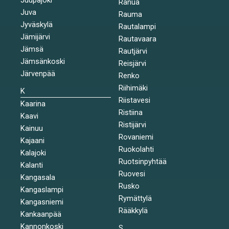
Ranua
Juva
Rauma
Jyväskylä
Rautalampi
Jämijärvi
Rautavaara
Jämsä
Rautjärvi
Jämsänkoski
Reisjärvi
Järvenpää
Renko
Riihimäki
K
Riistavesi
Kaarina
Ristiina
Kaavi
Ristijärvi
Kainuu
Rovaniemi
Kajaani
Ruokolahti
Kalajoki
Ruotsinpyhtää
Kalanti
Ruovesi
Kangasala
Rusko
Kangaslampi
Rymättylä
Kangasniemi
Rääkkylä
Kankaanpää
Kannonkoski
S