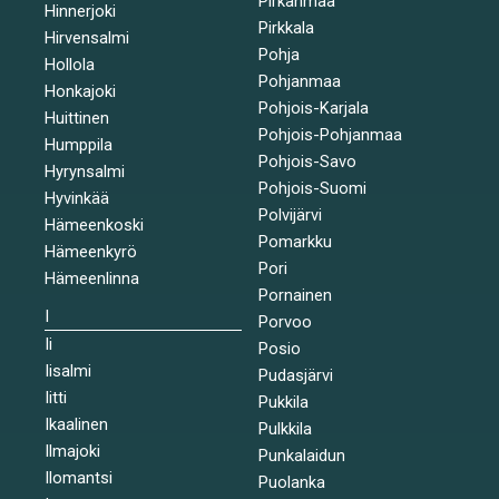
Pirkanmaa
Hinnerjoki
Pirkkala
Hirvensalmi
Pohja
Hollola
Pohjanmaa
Honkajoki
Pohjois-Karjala
Huittinen
Pohjois-Pohjanmaa
Humppila
Pohjois-Savo
Hyrynsalmi
Pohjois-Suomi
Hyvinkää
Polvijärvi
Hämeenkoski
Pomarkku
Hämeenkyrö
Pori
Hämeenlinna
Pornainen
I
Porvoo
Ii
Posio
Iisalmi
Pudasjärvi
Iitti
Pukkila
Ikaalinen
Pulkkila
Ilmajoki
Punkalaidun
Ilomantsi
Puolanka