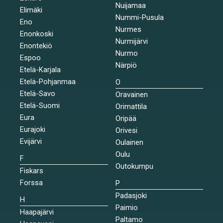
Nuijamaa
Elimäki
Nummi-Pusula
Eno
Nurmes
Enonkoski
Nurmijärvi
Enontekiö
Nurmo
Espoo
Närpiö
Etelä-Karjala
Etelä-Pohjanmaa
O
Etelä-Savo
Oravainen
Etelä-Suomi
Orimattila
Eura
Oripää
Eurajoki
Orivesi
Evijärvi
Oulainen
Oulu
F
Outokumpu
Fiskars
Forssa
P
Padasjoki
H
Paimio
Haapajärvi
Paltamo