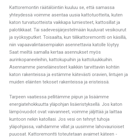
Kattoremontin räätälöintiin kuuluu se, että samassa
yhteydessä voimme asentaa uusia kattotuotteita, kuten
katon turvatuotteista vaikkapa lumiesteet, kattosillat ja
palotikkaat. Tai sadevesijärjestelmään kuuluvat vesikourut
ja syöksyputket. Toisaalta, kun tiilikattoremontti on käsillä,
niin vapaavalintaisempiakin asennettavia katolle löytyy.
Saat meiltä samalla kertaa asennukset myös
aurinkopaneeleihin, kattokupuihin ja kattoluukkuihin.
Asennamme pieneläinesteet kaikkiin tarvittaviin kohtiin
katon rakenteissa ja estämme kätevästi oravien, lintujen ja
muiden eläinten tekoset rakenteissa ja eristeissä.
Tarpeen vaatiessa pellitämme piipun ja lisäämme
energiatehokkuutta yläpohjan lisäeristyksellä. Jos katon
lämpövuodot ovat vaivanneet, voimme jäljittää ja laittaa
kuntoon nekin katollasi. Jos vesi on tehnyt tuhoja
yläpohjassa, vaihdamme villat ja uusimme lahovaurioiset
puuosat. Kattoremontti toteutetaan avaimet käteen -