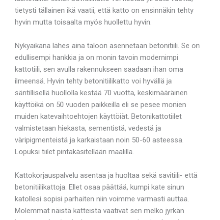
tietysti tällainen ikä vaatii, että katto on ensinnäkin tehty
hyvin mutta toisaalta myös huollettu hyvin.
Nykyaikana lähes aina taloon asennetaan betonitiili. Se on
edullisempi hankkia ja on monin tavoin modernimpi
kattotiili, sen avulla rakennukseen saadaan ihan oma
ilmeensä. Hyvin tehty betonitiilikatto voi hyvällä ja
säntillisellä huollolla kestää 70 vuotta, keskimääräinen
käyttöikä on 50 vuoden paikkeilla eli se pesee monien
muiden katevaihtoehtojen käyttöiät. Betonikattotiilet
valmistetaan hiekasta, sementistä, vedestä ja
väripigmenteistä ja karkaistaan noin 50-60 asteessa.
Lopuksi tiilet pintakäsitellään maalilla.
Kattokorjauspalvelu asentaa ja huoltaa sekä savitiili- että
betonitiilikattoja. Ellet osaa päättää, kumpi kate sinun
katollesi sopisi parhaiten niin voimme varmasti auttaa.
Molemmat näistä katteista vaativat sen melko jyrkän