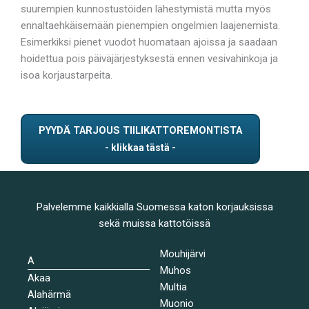
suurempien kunnostustöiden lähestymistä mutta myös
ennaltaehkäisemään pienempien ongelmien laajenemista.
Esimerkiksi pienet vuodot huomataan ajoissa ja saadaan
hoidettua pois päiväjärjestyksestä ennen vesivahinkoja ja
isoa korjaustarpeita.
PYYDÄ TARJOUS TIILIKATTOREMONTISTA
Palvelemme kaikkialla Suomessa katon korjauksissa
sekä muissa kattotöissä
Mouhijärvi
A
Muhos
Akaa
Multia
Alahärmä
Muonio