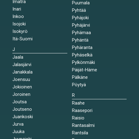
Imatra
Puumala
Inari
Pyhtää
Inkoo
Pyhäjoki
Isojoki
Pyhäjärvi
Isokyrö
Pyhämaa
Itä-Suomi
Pyhäntä
Pyhäranta
J
Pyhäselkä
Jaala
Pylkönmäki
Jalasjärvi
Päijät-Häme
Janakkala
Pälkäne
Joensuu
Pöytyä
Jokioinen
Joroinen
R
Joutsa
Raahe
Joutseno
Raasepori
Juankoski
Raisio
Jurva
Rantasalmi
Juuka
Rantsila
Juupajoki