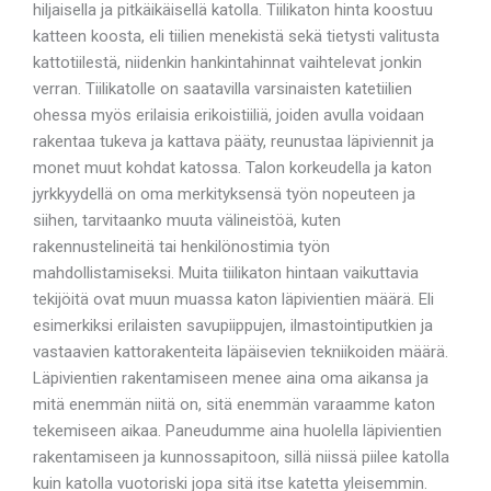
hiljaisella ja pitkäikäisellä katolla. Tiilikaton hinta koostuu
katteen koosta, eli tiilien menekistä sekä tietysti valitusta
kattotiilestä, niidenkin hankintahinnat vaihtelevat jonkin
verran. Tiilikatolle on saatavilla varsinaisten katetiilien
ohessa myös erilaisia erikoistiiliä, joiden avulla voidaan
rakentaa tukeva ja kattava pääty, reunustaa läpiviennit ja
monet muut kohdat katossa. Talon korkeudella ja katon
jyrkkyydellä on oma merkityksensä työn nopeuteen ja
siihen, tarvitaanko muuta välineistöä, kuten
rakennustelineitä tai henkilönostimia työn
mahdollistamiseksi. Muita tiilikaton hintaan vaikuttavia
tekijöitä ovat muun muassa katon läpivientien määrä. Eli
esimerkiksi erilaisten savupiippujen, ilmastointiputkien ja
vastaavien kattorakenteita läpäisevien tekniikoiden määrä.
Läpivientien rakentamiseen menee aina oma aikansa ja
mitä enemmän niitä on, sitä enemmän varaamme katon
tekemiseen aikaa. Paneudumme aina huolella läpivientien
rakentamiseen ja kunnossapitoon, sillä niissä piilee katolla
kuin katolla vuotoriski jopa sitä itse katetta yleisemmin.