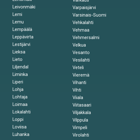
Leivonmäki
Varpaisjärvi
Lemi
Varsinais-Suomi
Lemu
Vehkalahti
Lempäälä
Vehmaa
Leppävirta
Vehmersalmi
Lestijärvi
Velkua
Lieksa
Vesanto
Lieto
Vesilahti
Liljendal
Veteli
Liminka
Vieremä
Liperi
Vihanti
Lohja
Vihti
Lohtaja
Viiala
Loimaa
Viitasaari
Lokalahti
Viljakkala
Loppi
Vilppula
Loviisa
Vimpeli
Luhanka
Virolahti