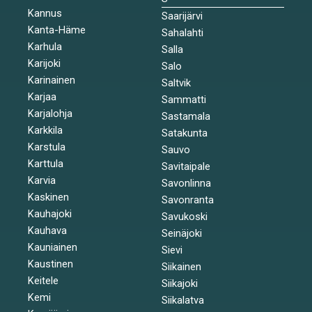
Kannus
Saarijärvi
Kanta-Häme
Sahalahti
Karhula
Salla
Karijoki
Salo
Karinainen
Saltvik
Karjaa
Sammatti
Karjalohja
Sastamala
Karkkila
Satakunta
Karstula
Sauvo
Karttula
Savitaipale
Karvia
Savonlinna
Kaskinen
Savonranta
Kauhajoki
Savukoski
Kauhava
Seinäjoki
Kauniainen
Sievi
Kaustinen
Siikainen
Keitele
Siikajoki
Kemi
Siikalatva