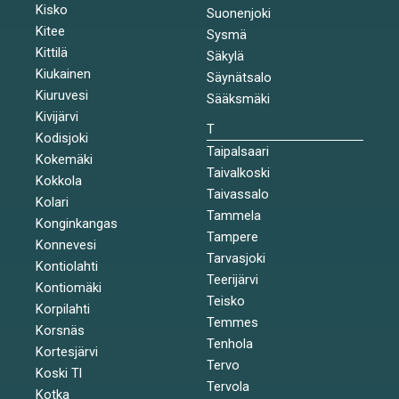
Kisko
Suonenjoki
Kitee
Sysmä
Kittilä
Säkylä
Kiukainen
Säynätsalo
Kiuruvesi
Sääksmäki
Kivijärvi
T
Kodisjoki
Taipalsaari
Kokemäki
Taivalkoski
Kokkola
Taivassalo
Kolari
Tammela
Konginkangas
Tampere
Konnevesi
Tarvasjoki
Kontiolahti
Teerijärvi
Kontiomäki
Teisko
Korpilahti
Temmes
Korsnäs
Tenhola
Kortesjärvi
Tervo
Koski Tl
Tervola
Kotka