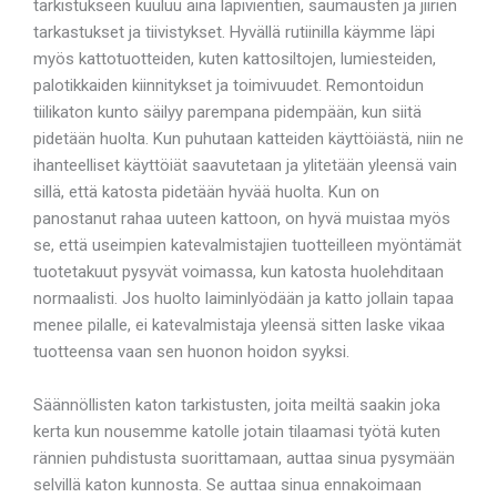
tarkistukseen kuuluu aina läpivientien, saumausten ja jiirien
tarkastukset ja tiivistykset. Hyvällä rutiinilla käymme läpi
myös kattotuotteiden, kuten kattosiltojen, lumiesteiden,
palotikkaiden kiinnitykset ja toimivuudet. Remontoidun
tiilikaton kunto säilyy parempana pidempään, kun siitä
pidetään huolta. Kun puhutaan katteiden käyttöiästä, niin ne
ihanteelliset käyttöiät saavutetaan ja ylitetään yleensä vain
sillä, että katosta pidetään hyvää huolta. Kun on
panostanut rahaa uuteen kattoon, on hyvä muistaa myös
se, että useimpien katevalmistajien tuotteilleen myöntämät
tuotetakuut pysyvät voimassa, kun katosta huolehditaan
normaalisti. Jos huolto laiminlyödään ja katto jollain tapaa
menee pilalle, ei katevalmistaja yleensä sitten laske vikaa
tuotteensa vaan sen huonon hoidon syyksi.
Säännöllisten katon tarkistusten, joita meiltä saakin joka
kerta kun nousemme katolle jotain tilaamasi työtä kuten
rännien puhdistusta suorittamaan, auttaa sinua pysymään
selvillä katon kunnosta. Se auttaa sinua ennakoimaan