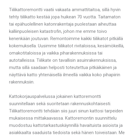
Tiilikattoremontti vaatii vakaata ammattitaitoa, sillä hyvin
tehty tiilikatto kestää jopa huikean 70 vuotta. Taitamaton
tai epähuolellinen katonrakentaja puolestaan aiheuttaa
kalliinpuoleisen katastrofin, johon me emme toivo
kenenkään joutuvan. Remontoimme kaikki tiilikatot pitkällä
kokemuksella. Uusimme tiilikatot rivitaloissa, kesämökeillä,
omakotitaloissa ja vaikka piharakennuksissa tai
autotalleissa. Tiilikate on tavallisin asuinrakennuksissa,
mutta sillä saadaan helposti toteutettua pitkäikäinen ja
näyttävä katto yhtenäisellä ilmeellä vaikka koko pihapiirin
rakennuksiin.
Kattokorjauspalvelussa jokainen kattoremontti
suunnitellaan sekä suoritetaan rakennuskohtaisesti.
Tiilikattoremontti tehdään siis juuri sinun kattosi tarpeiden
mukaisessa mittakaavassa. Kattoremontin suunnittelu
muodostuu kattotarkastuskäynnillä havaituista asioista ja
asiakkaalta saaduista tiedoista sekä hänen toiveistaan. Me