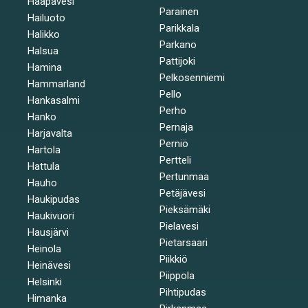
Haapavesi
Parainen
Hailuoto
Parikkala
Halikko
Parkano
Halsua
Pattijoki
Hamina
Pelkosenniemi
Hammarland
Pello
Hankasalmi
Perho
Hanko
Pernaja
Harjavalta
Perniö
Hartola
Pertteli
Hattula
Pertunmaa
Hauho
Petäjävesi
Haukipudas
Pieksämäki
Haukivuori
Pielavesi
Hausjärvi
Pietarsaari
Heinola
Piikkiö
Heinävesi
Piippola
Helsinki
Pihtipudas
Himanka