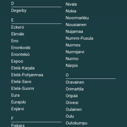
D
Nivala
Degerby
Nokia
Noormarkku
E
Nousiainen
Eckerö
Nuijamaa
Elimäki
Nummi-Pusula
Eno
Nurmes
Enonkoski
Nurmijärvi
Enontekiö
Nurmo
Espoo
Närpiö
Etelä-Karjala
Etelä-Pohjanmaa
O
Etelä-Savo
Oravainen
Etelä-Suomi
Orimattila
Eura
Oripää
Eurajoki
Orivesi
Evijärvi
Oulainen
Oulu
F
Outokumpu
Fiskars