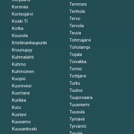
Temmes
Korsnäs
Tenhola
Kortesjärvi
Tervo
Koski Tl
Tervola
Kotka
Teuva
Kouvola
Tohmajärvi
Kristiinankaupunki
Toholampi
Kruunupyy
Toijala
Kuhmalahti
Toivakka
Kuhmo
Tornio
Kuhmoinen
Tottijärvi
Kuopio
Turku
Kuorevesi
Tuulos
Kuortane
Tuupovaara
Kurikka
Tuusniemi
Kuru
Tuusula
Kustavi
Tyrnävä
Kuusamo
Tyrväntö
Kuusankoski
Tyrvää