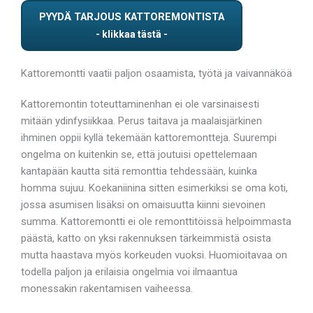
PYYDÄ TARJOUS KATTOREMONTISTA
Kattoremontti vaatii paljon osaamista, työtä ja vaivannäköä
Kattoremontin toteuttaminenhan ei ole varsinaisesti
mitään ydinfysiikkaa. Perus taitava ja maalaisjärkinen
ihminen oppii kyllä tekemään kattoremontteja. Suurempi
ongelma on kuitenkin se, että joutuisi opettelemaan
kantapään kautta sitä remonttia tehdessään, kuinka
homma sujuu. Koekaniinina sitten esimerkiksi se oma koti,
jossa asumisen lisäksi on omaisuutta kiinni sievoinen
summa. Kattoremontti ei ole remonttitöissä helpoimmasta
päästä, katto on yksi rakennuksen tärkeimmistä osista
mutta haastava myös korkeuden vuoksi. Huomioitavaa on
todella paljon ja erilaisia ongelmia voi ilmaantua
monessakin rakentamisen vaiheessa.