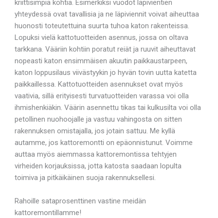
kriittisimpiä kohtia. Esimerkiksi vuodot läpivientien
yhteydessä ovat tavallisia ja ne läpiviennit voivat aiheuttaa
huonosti toteutettuina suurta tuhoa katon rakenteissa.
Lopuksi vielä kattotuotteiden asennus, jossa on oltava
tarkkana. Vääriin kohtiin poratut reiät ja ruuvit aiheuttavat
nopeasti katon ensimmäisen akuutin paikkaustarpeen,
katon loppusilaus viivästyykin jo hyvän tovin uutta katetta
paikkaillessa. Kattotuotteiden asennukset ovat myös
vaativia, sillä erityisesti turvatuotteiden varassa voi olla
ihmishenkiäkin. Väärin asennettu tikas tai kulkusilta voi olla
petollinen nuohoojalle ja vastuu vahingosta on sitten
rakennuksen omistajalla, jos jotain sattuu. Me kyllä
autamme, jos kattoremontti on epäonnistunut. Voimme
auttaa myös aiemmassa kattoremontissa tehtyjen
virheiden korjauksissa, jotta katosta saadaan lopulta
toimiva ja pitkäikäinen suoja rakennuksellesi.
Rahoille sataprosenttinen vastine meidän
kattoremontillamme!