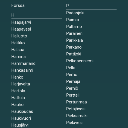
Forssa
P
Padasjoki
H
Paimio
Haapajärvi
Paltamo
Haapavesi
Parainen
Hailuoto
Parikkala
Halikko
Parkano
Halsua
Pattijoki
Hamina
Pelkosenniemi
Hammarland
Pello
Hankasalmi
Perho
Hanko
Pernaja
Harjavalta
Perniö
Hartola
Pertteli
Hattula
Pertunmaa
Hauho
Petäjävesi
Haukipudas
Pieksämäki
Haukivuori
Pielavesi
Hausjärvi