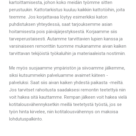
kartoittamisesta, johon koko meidän työmme sitten
perustuukin. Kattotarkistus kuuluu kaikkiin kattotöihin, joita
teemme. Jos korjattavaa löytyy esimerkiksi katon
puhdistuksen yhteydessä, saat tarjouksemme asian
hoitamisesta pois päiväjärjestyksestä. Korjaamme siis
tarveperustaisesti. Autamme tarvittavien lupien kanssa ja
varsinaiseen remonttiin tuomme mukanamme aivan kaiken
tarvittavan tekijöistä työkaluihin ja materiaaleista nostimiin.
Me myös suojaamme ympäristön ja siivoamme jälkemme,
siksi kutsummekin palveluamme avaimet käteen -
palveluksi. Saat siis aivan kaiken yhdestä paikasta -meiltä.
Jos tarvitset rahoitusta saadaksesi remontin teetettyä niin
voit hakea sitä kauttamme. Rempan jälkeen voit hakea vielä
kotitalousvähennyksetkin meillä teetetystä työstä, jos se
työn hinta kirvelee, niin kotitalousvähennys on makoisa
lohdutuspalkinto.