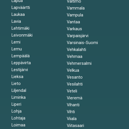
Lapua
Valtimo
Lapväärtti
Vammala
Laukaa
Vampula
Lavia
Vantaa
Lehtimäki
Varkaus
Leivonmäki
Varpaisjärvi
Lemi
Varsinais-Suomi
Lemu
Vehkalahti
Lempäälä
Vehmaa
Leppävirta
Vehmersalmi
Lestijärvi
Velkua
Lieksa
Vesanto
Lieto
Vesilahti
Liljendal
Veteli
Liminka
Vieremä
Liperi
Vihanti
Lohja
Vihti
Lohtaja
Viiala
Loimaa
Viitasaari