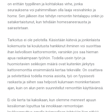
on erittäin tyypillinen ja kohtalokas virhe, jonka
seurauksena voi pahimmillaan olla laaja vesivahinko ja
home. Sen jälkeen itse tehdyn remontin hintalappu onkin jo
satakertaistunut, kun tehdään homesaneerausta ja
sairastetaan.
Tarkoitus ei ole pelotella. Käsistään kätevä ja jonkinlaista
kokemusta tai koulutusta hankkinut ihminen voi suorittaa
ihan kelvollisen kattoremontin, varsinkin jos saa hieman
apua raskaimpaan työhön. Todella usein työn ja
huomiotavien seikkojen määrä ovat kuitenkin järkytys
kattoremonttia ensimmäistä kertaa tekevälle. On osattava
ja selvitettävä todella monia asioita, työ on fyysisesti
raskasta ja siihen saa helposti kulumaan moninkertaisen
ajan, kuin on alun perin suunnitellut remonttiin käyttävänsä.
Ei ole kerta tai kaksikaan, kun olemme menneet apuun
kesäloman loputtua tai innokkaan remontoijan
loukkaannuttua omalla työmaallaan tehtyään liian pitkää