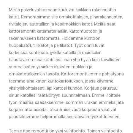
Meillä palveluvalikoimaan kuuluvat kaikkien rakennusten
katot. Remontoimme siis omakotitalojen, piharakennusten,
rivitalojen, autotallien ja kesämökkien katot. Meiltä saat
kattoremontit katemateriaaliin, kattomuotoon ja
rakennukseen katsomatta. Hoidamme kuntoon
huopakatot, tiilikatot ja peltikatot. Työt onnistuvat
korkeissa kohteissa, jyrkillä katoilla ja muissakin
haastavammissa kohteissa ihan yhä hyvin kuin tavallisten
suomalaisten yksinkerroksisten mökkien ja
omakatotalojenkin tasolla. Kattoremonttiemme pohjatyönä
teemme aina katon kuntokartoituksen, jossa käymme
yksityiskohtaisesti läpi kattosi kunnon. Korjaus perustuu
sinun katollesi räätälöityyn suunnitelmaan. Emme liioittele
työn määrää saadaksemme isomman urakan emmekä jätä
korjaamatta asioita, jotka ilmiselvästi korjausta vaativat
päästäksemme helpommalla seuraavaan työkohteeseen.
Tee se itse remontti on yksi vaihtoehto. Toinen vaihtoehto