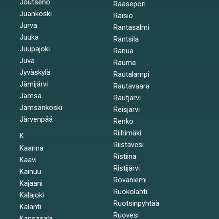
Joutseno
Raasepori
Juankoski
Raisio
Jurva
Rantasalmi
Juuka
Rantsila
Juupajoki
Ranua
Juva
Rauma
Jyväskylä
Rautalampi
Jämijärvi
Rautavaara
Jämsä
Rautjärvi
Jämsänkoski
Reisjärvi
Järvenpää
Renko
Riihimäki
K
Riistavesi
Kaarina
Ristiina
Kaavi
Ristijärvi
Kainuu
Rovaniemi
Kajaani
Ruokolahti
Kalajoki
Ruotsinpyhtää
Kalanti
Ruovesi
Kangasala