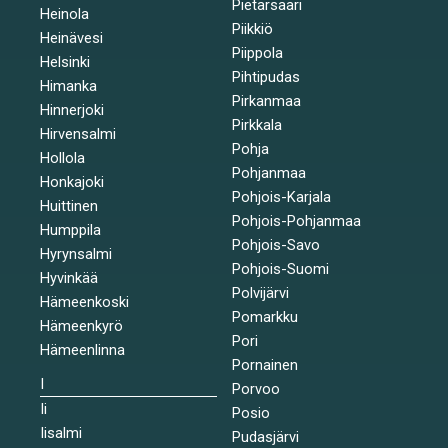
Pietarsaari
Heinola
Piikkiö
Heinävesi
Piippola
Helsinki
Pihtipudas
Himanka
Pirkanmaa
Hinnerjoki
Pirkkala
Hirvensalmi
Pohja
Hollola
Pohjanmaa
Honkajoki
Pohjois-Karjala
Huittinen
Pohjois-Pohjanmaa
Humppila
Pohjois-Savo
Hyrynsalmi
Pohjois-Suomi
Hyvinkää
Polvijärvi
Hämeenkoski
Pomarkku
Hämeenkyrö
Pori
Hämeenlinna
Pornainen
I
Porvoo
Ii
Posio
Iisalmi
Pudasjärvi