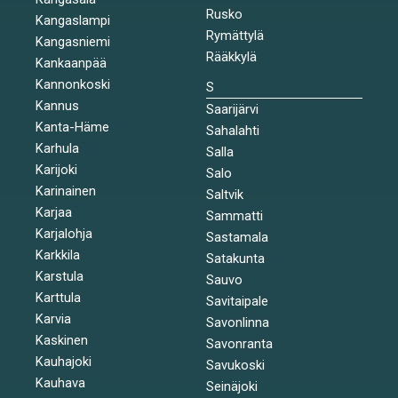
Rusko
Kangaslampi
Rymättylä
Kangasniemi
Rääkkylä
Kankaanpää
Kannonkoski
S
Kannus
Saarijärvi
Kanta-Häme
Sahalahti
Karhula
Salla
Karijoki
Salo
Karinainen
Saltvik
Karjaa
Sammatti
Karjalohja
Sastamala
Karkkila
Satakunta
Karstula
Sauvo
Karttula
Savitaipale
Karvia
Savonlinna
Kaskinen
Savonranta
Kauhajoki
Savukoski
Kauhava
Seinäjoki