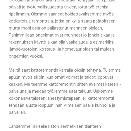
päivää ja työturvallisuudesta tinkien, jotta työ etenisi
ripeämmin. Olemme saaneet hoidettavaksemme myös
kotikutoisia remontteja, jotka on kyllä saatu päätökseen,
mutta moni asia on paljastunut menneen pieleen.
Pahimmillaan ongelmat ovat muhineet jo jonkin aikaa ja
rakennuksen käyttö alkaa olla vaakalaudalla esimerkiksi
lämpövuotojen, kosteus- ja homevaurioiden tai muiden
ongelmien vuoksi.
Meiltä saat kattoremontin kerralla oikein tehtynä. Tulemme
apuun myös silloin, kun omat voimat ja taidot loppuvat
kesken. Me teemme kattoremontin sitten avaimet käteen -
palveluna ja meidän työllemme saat takuun. Uskomme
kokonaisvaltaiseen lähestymistapaan, eli kattoremontti
tehdään alusta loppuun ihan viimeisen päälle kunnolla ja
palvellen.
Lähdemme liikkeelle katon senhetkisen tilanteen