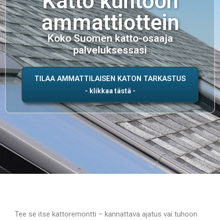
Katto kuntoon
ammattiottein
Koko Suomen katto-osaaja
palveluksessasi
TILAA AMMATTILAISEN KATON TARKASTUS
Tee se itse kattoremontti – kannattava ajatus vai tuhoon