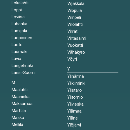
Lokalahti
Viljakkala
Loppi
Vilppula
Loviisa
Vimpeli
Luhanka
Virolahti
Lumijoki
Virrat
Luopioinen
Virtasalmi
Luoto
Vuokatti
Luumäki
Vähäkyrö
Luvia
Vöyri
Längelmäki
Y
Länsi-Suomi
Ylihärmä
M
Ylikiiminki
Maalahti
Ylistaro
Maaninka
Ylitornio
Maksamaa
Ylivieska
Marttila
Ylämaa
Masku
Yläne
Mellilä
Ylöjärvi