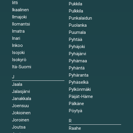
Iitti
Pukkila
Ikaalinen
Pulkkila
Ilmajoki
Punkalaidun
Ilomantsi
Puolanka
Imatra
Puumala
Inari
Pyhtää
Inkoo
Pyhäjoki
Isojoki
Pyhäjärvi
Isokyrö
Pyhämaa
Itä-Suomi
Pyhäntä
Pyhäranta
J
Pyhäselkä
Jaala
Pylkönmäki
Jalasjärvi
Päijät-Häme
Janakkala
Pälkäne
Joensuu
Pöytyä
Jokioinen
Joroinen
R
Joutsa
Raahe