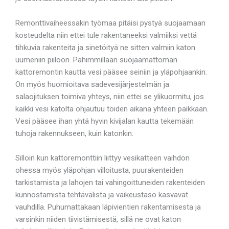
Remonttivaiheessakin työmaa pitäisi pystyä suojaamaan
kosteudelta niin ettei tule rakentaneeksi valmiiksi vettä
tihkuvia rakenteita ja sinetöityä ne sitten valmiin katon
uumeniin piiloon. Pahimmillaan suojaamattoman
kattoremontin kautta vesi pääsee seiniin ja yläpohjaankin.
On myös huomioitava sadevesijärjestelmän ja
salaojituksen toimiva yhteys, niin ettei se ylikuormitu, jos
kaikki vesi katolta ohjautuu töiden aikana yhteen paikkaan.
Vesi pääsee ihan yhtä hyvin kivijalan kautta tekemään
tuhoja rakennukseen, kuin katonkin.
Silloin kun kattoremonttiin liittyy vesikatteen vaihdon
ohessa myös yläpohjan villoitusta, puurakenteiden
tarkistamista ja lahojen tai vahingoittuneiden rakenteiden
kunnostamista tehtävälista ja vaikeustaso kasvavat
vauhdilla. Puhumattakaan läpivientien rakentamisesta ja
varsinkin niiden tiivistämisestä, sillä ne ovat katon