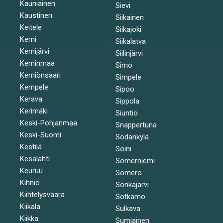
Kauniainen
Sievi
Kaustinen
Siikainen
Keitele
Siikajoki
Kemi
Siikalatva
Kemijärvi
Siilinjärvi
Keminmaa
Simo
Kemiönsaari
Simpele
Kempele
Sipoo
Kerava
Sippola
Kerimäki
Siuntio
Keski-Pohjanmaa
Snappertuna
Keski-Suomi
Sodankylä
Kestilä
Soini
Kesälahti
Somerniemi
Keuruu
Somero
Kihniö
Sonkajärvi
Kiihtelysvaara
Sotkamo
Kiikala
Sulkava
Kiikka
Sumiainen