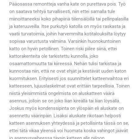
Pääosassa remontteja vanha kate on purettava pois. Työ
on saatava tehtyä turvallisesti, niin ettei samalla tule
miinoittaneeksi koko pihapiiriä tiilensälöillä tai pellinpalasilla
ja kateruuveilla. Itse purkutyö katolla on myös raskasta ja
vaatii turvatoimia, joihin harvemmilta kotitalouksilta löytyy
sopivaa varustusta valmiina. Varsinkin huonokuntoinen
katto on hyvin petollinen. Toinen riski piilee siinä, ettei
kattorakenteita ole tarkistettu kunnolla, joko
osaamattomuutta tai kiireessä. Nehän tulisi tarkistaa ja
kunnostaa niin, että ne ovat ehjät ja kestävät uuden katon
kuormituksen. Erityisesti jos suunnittelet katteenvaihtoa eri
katteeseen, lujuuslaskelmat ovat erittäin tarpeellisia. Toinen
niistä yleisimmistä ongelmista on aluskatteen väärä
asennus, jolloin se on joko liian kireällä tai liian löysällä.
Joskus myös kondenssipinta on ylöspäin eli aluskate on
asennettu väärinpäin. Lisäksi aluskate rikotaan helposti
katteen asennuksen yhteydessä ja petollisinta tässä on se,
ettei tätä vikaa yleensä voi huomata koska vahingot jäävät
jo asennusvaiheessa täysin katteen alle piiloon.