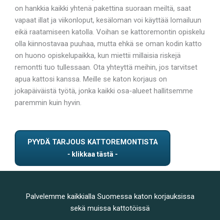
on hankkia kaikki yhtenä pakettina suoraan meiltä, saat
vapaat illat ja viikonloput, kesäloman voi käyttää lomailuun
eikä raatamiseen katolla. Voihan se kattoremontin opiskelu
olla kiinnostavaa puuhaa, mutta ehkä se oman kodin katto
on huono opiskelupaikka, kun miettii millaisia riskejä
remontti tuo tullessaan. Ota yhteyttä meihin, jos tarvitset
apua kattosi kanssa. Meille se katon korjaus on
jokapäiväistä työtä, jonka kaikki osa-alueet hallitsemme
paremmin kuin hyvin.
PYYDÄ TARJOUS KATTOREMONTISTA
Palvelemme kaikkialla Suomessa katon korjauksissa
sekä muissa kattotöissä