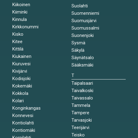
Kiikoinen
Suolahti
Kiiminki
Suomenniemi
Kinnula
Suomusjärvi
Kirkkonummi
Suomussalmi
Kisko
Suonenjoki
Kitee
Sysmä
Kittilä
Säkylä
Kiukainen
Säynätsalo
Kiuruvesi
Sääksmäki
Kivijärvi
T
Kodisjoki
Taipalsaari
Kokemäki
Taivalkoski
Kokkola
Taivassalo
Kolari
Tammela
Konginkangas
Tampere
Konnevesi
Tarvasjoki
Kontiolahti
Teerijärvi
Kontiomäki
Teisko
Korpilahti