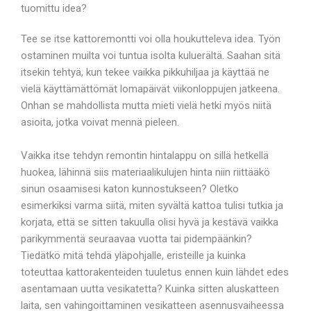
tuomittu idea?
Tee se itse kattoremontti voi olla houkutteleva idea. Työn
ostaminen muilta voi tuntua isolta kuluerältä. Saahan sitä
itsekin tehtyä, kun tekee vaikka pikkuhiljaa ja käyttää ne
vielä käyttämättömät lomapäivät viikonloppujen jatkeena.
Onhan se mahdollista mutta mieti vielä hetki myös niitä
asioita, jotka voivat mennä pieleen.
Vaikka itse tehdyn remontin hintalappu on sillä hetkellä
huokea, lähinnä siis materiaalikulujen hinta niin riittääkö
sinun osaamisesi katon kunnostukseen? Oletko
esimerkiksi varma siitä, miten syvältä kattoa tulisi tutkia ja
korjata, että se sitten takuulla olisi hyvä ja kestävä vaikka
parikymmentä seuraavaa vuotta tai pidempäänkin?
Tiedätkö mitä tehdä yläpohjalle, eristeille ja kuinka
toteuttaa kattorakenteiden tuuletus ennen kuin lähdet edes
asentamaan uutta vesikatetta? Kuinka sitten aluskatteen
laita, sen vahingoittaminen vesikatteen asennusvaiheessa