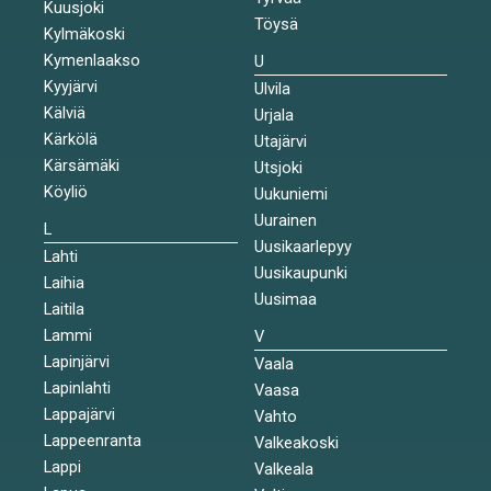
Kuusjoki
Töysä
Kylmäkoski
Kymenlaakso
U
Kyyjärvi
Ulvila
Kälviä
Urjala
Kärkölä
Utajärvi
Kärsämäki
Utsjoki
Köyliö
Uukuniemi
Uurainen
L
Uusikaarlepyy
Lahti
Uusikaupunki
Laihia
Uusimaa
Laitila
Lammi
V
Lapinjärvi
Vaala
Lapinlahti
Vaasa
Lappajärvi
Vahto
Lappeenranta
Valkeakoski
Lappi
Valkeala