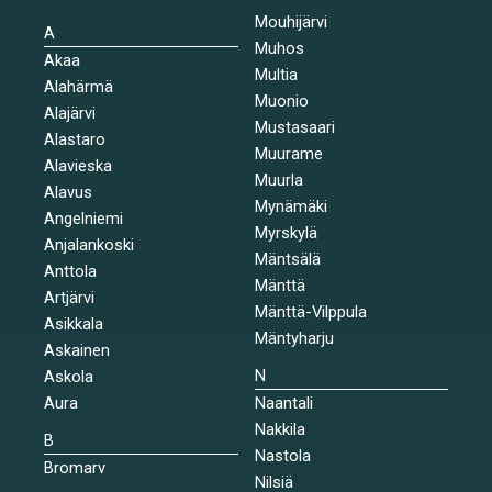
Mouhijärvi
A
Muhos
Akaa
Multia
Alahärmä
Muonio
Alajärvi
Mustasaari
Alastaro
Muurame
Alavieska
Muurla
Alavus
Mynämäki
Angelniemi
Myrskylä
Anjalankoski
Mäntsälä
Anttola
Mänttä
Artjärvi
Mänttä-Vilppula
Asikkala
Mäntyharju
Askainen
N
Askola
Aura
Naantali
Nakkila
B
Nastola
Bromarv
Nilsiä