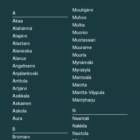
Mouhijärvi
A
Muhos
Akaa
Multia
Alahärmä
Muonio
Alajärvi
Mustasaari
Alastaro
Muurame
Alavieska
Muurla
Alavus
Mynämäki
Angelniemi
Myrskylä
Anjalankoski
Mäntsälä
Anttola
Mänttä
Artjärvi
Mänttä-Vilppula
Asikkala
Mäntyharju
Askainen
N
Askola
Aura
Naantali
Nakkila
B
Nastola
Bromarv