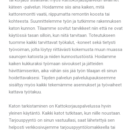
käteen -palvelun. Hoidamme siis aina kaiken, mitä
kattoremontti vaatii, riippumatta remontin koosta tai
kohteesta. Suunnittelemme työn ja tutkimme rakennuksen
katon kunnon. Tilaamme sovitut tarvikkeet niin että ne ovat
käytössä tasan silloin, kun niitä tarvitaan. Toteutukseen
tuomme kaikki tarvittavat työkalut, -koneet sekä tietysti
työvoiman, jolta löytyy riittävästi kokemusta muun muassa
saunojen katoista ja niiden kunnostustöistä. Hoidamme
kaiken kukkuraksi työmaan siivoukset ja jätteiden
hävittämisenkin, aika vähän siis jää työn tilaajan eli sinun
hoidettavaksesi. Täyden palvelun palvelulupaukseemme
sisältyy myös kaikki tekemämme asennukset ja työvaiheet
kattava työtakuu.
Katon tarkistaminen on Kattokorjauspalvelussa hyvin
yleinen käytäntö. Kaikki katot tutkitaan, kun niille noustaan.
Tarjouspyyntö on sinun vastuullasi, saat lähetettyä sen
helposti verkkosivujemme tarjouspyyntölomakkeella tai