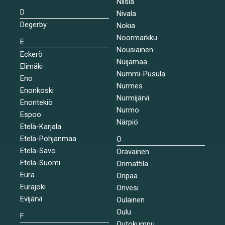
Nilsiä
D
Nivala
Degerby
Nokia
Noormarkku
E
Nousiainen
Eckerö
Nuijamaa
Elimäki
Nummi-Pusula
Eno
Nurmes
Enonkoski
Nurmijärvi
Enontekiö
Nurmo
Espoo
Närpiö
Etelä-Karjala
Etelä-Pohjanmaa
O
Etelä-Savo
Oravainen
Etelä-Suomi
Orimattila
Eura
Oripää
Eurajoki
Orivesi
Evijärvi
Oulainen
Oulu
F
Outokumpu