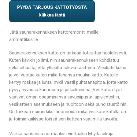
PYYDÄ TARJOUS KATTOTYÖSTÄ
Jätä saunarakennuksen kattoremontti meille
ammattilaisille
Saunarakennuksen katto on tärkeää toteuttaa huolellisesti.
Kuten kävikin jo ilmi, niin saunarakennukseen kohdistuu
sekä alhaalta, että ylhäältä tulevia rasitteita. Vesikate kuluu
ja voi vuotaa kuten mikä tahansa muukin katto. Katolle
kertyy roskaa ja lunta, mikä vaatii puhtaanapitoa, jotta katto
pysyy hyvässä kunnossa ja pitkäikäisenä. Vesikaton työt
vaativat oman osaamisensa savupiipusta läpivienteihin,
vesikatteen asennukseen ja huoltoon sekä puhdistustöihin.
On tärkeää esimerkiksi huomioida mikä vesikate katolla on
ja toimia kaikissa töissä sen katteen vaatimilla tavoilla.
Vaikka saunassa normaalisti viettääkin lyhyitä aikoja