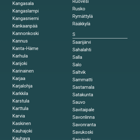
Ruovesi
Kangasala
Rusko
Kangaslampi
Rymättylä
Kangasniemi
Rääkkylä
Kankaanpää
Kannonkoski
S
Kannus
Saarijärvi
Kanta-Häme
Sahalahti
Karhula
Salla
Karijoki
Salo
Karinainen
Saltvik
Karjaa
Sammatti
Karjalohja
Sastamala
Karkkila
Satakunta
Karstula
Sauvo
Karttula
Savitaipale
Karvia
Savonlinna
Kaskinen
Savonranta
Kauhajoki
Savukoski
Kauhava
Seinäjoki