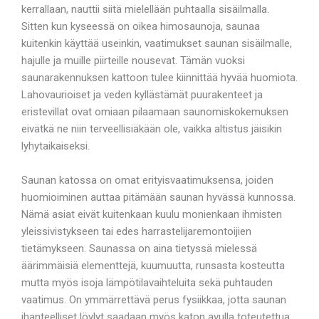
kerrallaan, nauttii siitä mielellään puhtaalla sisäilmalla.
Sitten kun kyseessä on oikea himosaunoja, saunaa
kuitenkin käyttää useinkin, vaatimukset saunan sisäilmalle,
hajulle ja muille piirteille nousevat. Tämän vuoksi
saunarakennuksen kattoon tulee kiinnittää hyvää huomiota.
Lahovaurioiset ja veden kyllästämät puurakenteet ja
eristevillat ovat omiaan pilaamaan saunomiskokemuksen
eivätkä ne niin terveellisiäkään ole, vaikka altistus jäisikin
lyhytaikaiseksi.
Saunan katossa on omat erityisvaatimuksensa, joiden
huomioiminen auttaa pitämään saunan hyvässä kunnossa.
Nämä asiat eivät kuitenkaan kuulu monienkaan ihmisten
yleissivistykseen tai edes harrastelijaremontoijien
tietämykseen. Saunassa on aina tietyssä mielessä
äärimmäisiä elementtejä, kuumuutta, runsasta kosteutta
mutta myös isoja lämpötilavaihteluita sekä puhtauden
vaatimus. On ymmärrettävä perus fysiikkaa, jotta saunan
ihanteelliset löylyt saadaan myös katon avulla toteutettua,