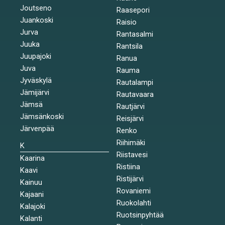
Joutseno
Raasepori
Juankoski
Raisio
Jurva
Rantasalmi
Juuka
Rantsila
Juupajoki
Ranua
Juva
Rauma
Jyväskylä
Rautalampi
Jämijärvi
Rautavaara
Jämsä
Rautjärvi
Jämsänkoski
Reisjärvi
Järvenpää
Renko
Riihimäki
K
Riistavesi
Kaarina
Ristiina
Kaavi
Ristijärvi
Kainuu
Rovaniemi
Kajaani
Ruokolahti
Kalajoki
Ruotsinpyhtää
Kalanti