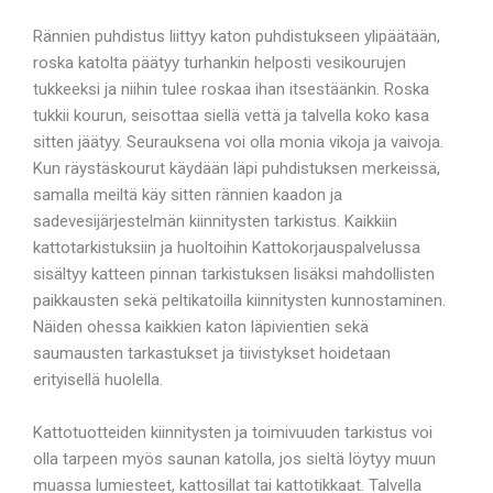
Rännien puhdistus liittyy katon puhdistukseen ylipäätään,
roska katolta päätyy turhankin helposti vesikourujen
tukkeeksi ja niihin tulee roskaa ihan itsestäänkin. Roska
tukkii kourun, seisottaa siellä vettä ja talvella koko kasa
sitten jäätyy. Seurauksena voi olla monia vikoja ja vaivoja.
Kun räystäskourut käydään läpi puhdistuksen merkeissä,
samalla meiltä käy sitten rännien kaadon ja
sadevesijärjestelmän kiinnitysten tarkistus. Kaikkiin
kattotarkistuksiin ja huoltoihin Kattokorjauspalvelussa
sisältyy katteen pinnan tarkistuksen lisäksi mahdollisten
paikkausten sekä peltikatoilla kiinnitysten kunnostaminen.
Näiden ohessa kaikkien katon läpivientien sekä
saumausten tarkastukset ja tiivistykset hoidetaan
erityisellä huolella.
Kattotuotteiden kiinnitysten ja toimivuuden tarkistus voi
olla tarpeen myös saunan katolla, jos sieltä löytyy muun
muassa lumiesteet, kattosillat tai kattotikkaat. Talvella