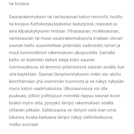
tai korjaus
Saunarakennuksen tai rantasaunan katon remontti, huolto
tai korjaus Kattokorjauspalvelun laatutyönä, nopeasti ja
aina kilpailukykyiseen hintaan. Pihasaunan, mökkisaunan,
rantasaunan tai muun asuinrakennuksesta irrallaan olevan
saunan katto suunnitellaan pitämään sadevedet, lumet ja
muut luonnonilmiöt rakennuksen ulkopuolella. Samalla
katto on kuitenkin tärkeä tekijä koko saunan
toimivuudessa, eli lämmön pitämisessä saunan sisällä, kun
sitä käytetään. Saunan lämpöeristykseen onkin siis alettu
kiinnittämään yhä enemmän huomiota ja se näkyy nykyään
myös katon vaatimuksissa. Ulkosaunoissa voi olla
puukiuas, jolloin polttopuun menekki riippuu saunan koon
lisäksi myös siitä, pysyykö lämpö rakennuksen sisällä
riittävän pitkään. Sähkösauna on tietysti vielä ihan oma
lukunsa, koska karkaava lämpö näkyy sähkölaskussa
melko suoraan.