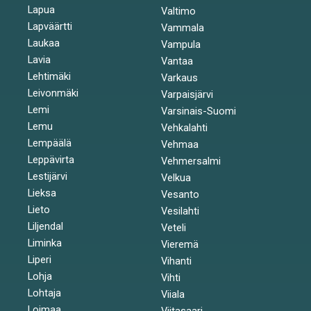
Lapua
Valtimo
Lapväärtti
Vammala
Laukaa
Vampula
Lavia
Vantaa
Lehtimäki
Varkaus
Leivonmäki
Varpaisjärvi
Lemi
Varsinais-Suomi
Lemu
Vehkalahti
Lempäälä
Vehmaa
Leppävirta
Vehmersalmi
Lestijärvi
Velkua
Lieksa
Vesanto
Lieto
Vesilahti
Liljendal
Veteli
Liminka
Vieremä
Liperi
Vihanti
Lohja
Vihti
Lohtaja
Viiala
Loimaa
Viitasaari