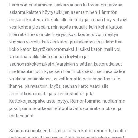
Lämmön eristämisen lisäksi saunan katossa on tärkeää
asianmukaisten höyrysulkujen asentaminen. Lämmön
mukana kosteus, eli kiukaalle heitetty ja ilmaan höyrystynyt
vesi kohoa ylöspäin, minnepäs muualle kuin kohti kattoa.
Ellei rakenteessa ole höyrysulkua, kosteus voi imeytyä
vuosien varrella kaikkiin katon puurakenteisiin ja lahottaa
koko katon käyttökelvottomaksi. Lisäksi katon malli voi
vaikuttaa radikaalisti saunan löylyihin ja
saunomiskokemuksiin. Varsinkin sisätilan kattoratkaisut
mietitäänkin juuri kyseisen tilan mukaisesti, se mikä pätee
vaikkapa asuintilassa, ei välttämättä saunassa taas ole
ihanne, päinvastoin. Myös saunan katto vaatii siis
ammattiosaamista ja rakennustaitoa, jota
Kattokorjauspalvelusta löytyy. Remontoimme, huollamme
ja korjaamme arkeasi rentouttavat saunarakennukset ja
rantasaunat.
Saunarakennuksen tai rantasaunan katon remontti, huolto
tai korjaus sisältävät myös Kattokorjauspalvelun avaimet