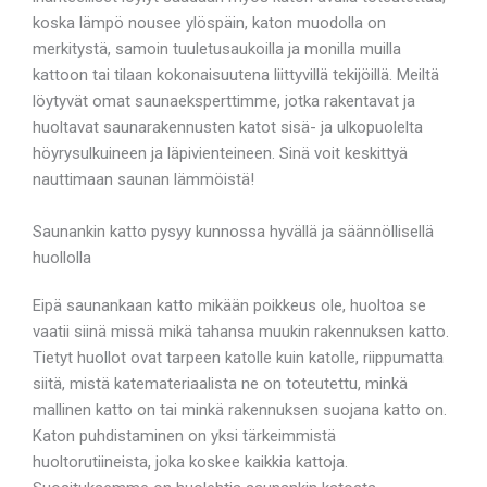
koska lämpö nousee ylöspäin, katon muodolla on
merkitystä, samoin tuuletusaukoilla ja monilla muilla
kattoon tai tilaan kokonaisuutena liittyvillä tekijöillä. Meiltä
löytyvät omat saunaeksperttimme, jotka rakentavat ja
huoltavat saunarakennusten katot sisä- ja ulkopuolelta
höyrysulkuineen ja läpivienteineen. Sinä voit keskittyä
nauttimaan saunan lämmöistä!
Saunankin katto pysyy kunnossa hyvällä ja säännöllisellä
huollolla
Eipä saunankaan katto mikään poikkeus ole, huoltoa se
vaatii siinä missä mikä tahansa muukin rakennuksen katto.
Tietyt huollot ovat tarpeen katolle kuin katolle, riippumatta
siitä, mistä katemateriaalista ne on toteutettu, minkä
mallinen katto on tai minkä rakennuksen suojana katto on.
Katon puhdistaminen on yksi tärkeimmistä
huoltorutiineista, joka koskee kaikkia kattoja.