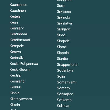
Kauniainen
Sievi
Kaustinen
Siikainen
Keitele
Siikajoki
Kemi
Siikalatva
Kemijärvi
Siilinjärvi
Keminmaa
Simo
Kemiönsaari
Simpele
Kempele
Sipoo
Kerava
Sippola
Kerimäki
Siuntio
Keski-Pohjanmaa
Snappertuna
Keski-Suomi
Sodankylä
Kestilä
Soini
Kesälahti
Somerniemi
Keuruu
Somero
Kihniö
Sonkajärvi
Kiihtelysvaara
Sotkamo
Kiikala
Sulkava