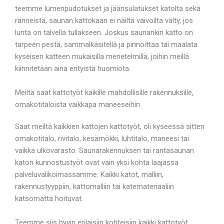
teemme lumenpudotukset ja jäänsulatukset katolta sekä
ränneistä, saunan kattokaan ei näiltä vaivoilta välty, jos
lunta on talvella tullakseen. Joskus saunankin katto on
tarpeen pestä, sammalkäsitellä ja pinnoittaa tai maalata
kyseisen katteen mukaisilla menetelmillä, joihin meillä
kiinnitetään aina erityistä huomiota.
Meiltä saat kattotyöt kaikille mahdollisille rakennuksille,
omakotitaloista vaikkapa maneeseihin
Saat meiltä kaikkien kattojen kattotyöt, oli kyseessä sitten
omakotitalo, rivitalo, kesämökki, luhtitalo, maneesi tai
vaikka ulkovarasto. Saunarakennuksen tai rantasaunan
katon kunnostustyöt ovat vain yksi kohta laajassa
palveluvalikoimassamme. Kaikki katot, malliin,
rakennustyyppiin, kattomalliin tai katemateriaaliin
katsomatta hoituvat.
Teemme siis hyvin erilaisiin kohteisiin kaikki kattotyöt.