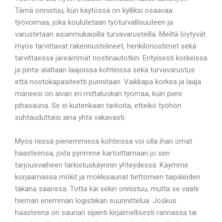
Tämä onnistuu, kun käytössä on kylliksi osaavaa
työvoimaa, joka koulutetaan työturvallisuuteen ja
varustetaan asianmukaisilla turvavarusteilla. Meiltä löytyvät
myös tarvittavat rakennustelineet, henkilönostimet sekä
tarvittaessa järeämmät nostinautotkin. Erityisesti korkeissa
ja pinta-alaltaan laajoissa kohteissa sekä turvavarustus
että nostokapasiteetti punnitaan. Vaikkapa korkea ja laaja
maneesi on aivan eri mittaluokan työmaa, kuin pieni
pihasauna. Se ei kuitenkaan tarkoita, etteikö työhön
suhtauduttaisi aina yhtä vakavasti.
Myös niissä pienemmissä kohteissa voi olla ihan omat
haasteensa, joita pyrimme kartoittamaan jo sen
tarjousvaiheen tarkistuskäynnin yhteydessä. Käymme
korjaamassa mökit ja mökkisaunat tiettömien taipaleiden
takana saarissa. Totta kai sekin onnistuu, mutta se vaatii
hieman enemmän logistiikan suunnittelua. Joskus
haasteena on saunan sijainti kirjaimellisesti rannassa tai