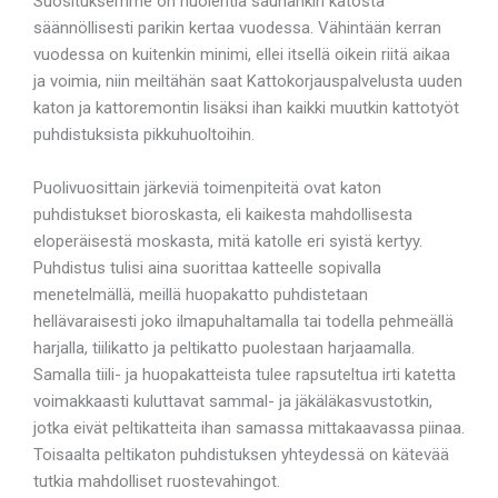
Suosituksemme on huolehtia saunankin katosta
säännöllisesti parikin kertaa vuodessa. Vähintään kerran
vuodessa on kuitenkin minimi, ellei itsellä oikein riitä aikaa
ja voimia, niin meiltähän saat Kattokorjauspalvelusta uuden
katon ja kattoremontin lisäksi ihan kaikki muutkin kattotyöt
puhdistuksista pikkuhuoltoihin.
Puolivuosittain järkeviä toimenpiteitä ovat katon
puhdistukset bioroskasta, eli kaikesta mahdollisesta
eloperäisestä moskasta, mitä katolle eri syistä kertyy.
Puhdistus tulisi aina suorittaa katteelle sopivalla
menetelmällä, meillä huopakatto puhdistetaan
hellävaraisesti joko ilmapuhaltamalla tai todella pehmeällä
harjalla, tiilikatto ja peltikatto puolestaan harjaamalla.
Samalla tiili- ja huopakatteista tulee rapsuteltua irti katetta
voimakkaasti kuluttavat sammal- ja jäkäläkasvustotkin,
jotka eivät peltikatteita ihan samassa mittakaavassa piinaa.
Toisaalta peltikaton puhdistuksen yhteydessä on kätevää
tutkia mahdolliset ruostevahingot.