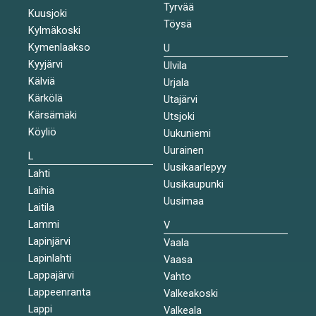
Tyrvää
Kuusjoki
Töysä
Kylmäkoski
Kymenlaakso
U
Kyyjärvi
Ulvila
Kälviä
Urjala
Kärkölä
Utajärvi
Kärsämäki
Utsjoki
Köyliö
Uukuniemi
Uurainen
L
Uusikaarlepyy
Lahti
Uusikaupunki
Laihia
Uusimaa
Laitila
Lammi
V
Lapinjärvi
Vaala
Lapinlahti
Vaasa
Lappajärvi
Vahto
Lappeenranta
Valkeakoski
Lappi
Valkeala