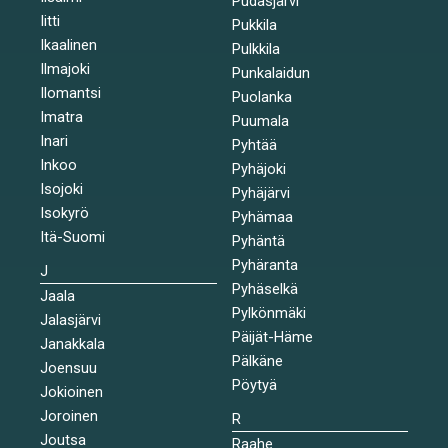
Pudasjärvi
Iitti
Pukkila
Ikaalinen
Pulkkila
Ilmajoki
Punkalaidun
Ilomantsi
Puolanka
Imatra
Puumala
Inari
Pyhtää
Inkoo
Pyhäjoki
Isojoki
Pyhäjärvi
Isokyrö
Pyhämaa
Itä-Suomi
Pyhäntä
Pyhäranta
J
Pyhäselkä
Jaala
Pylkönmäki
Jalasjärvi
Päijät-Häme
Janakkala
Pälkäne
Joensuu
Pöytyä
Jokioinen
Joroinen
R
Joutsa
Raahe