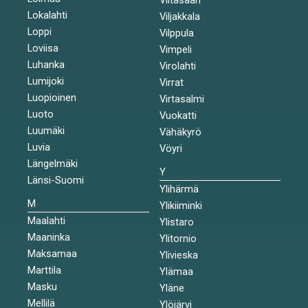
Lokalahti
Viljakkala
Loppi
Vilppula
Loviisa
Vimpeli
Luhanka
Virolahti
Lumijoki
Virrat
Luopioinen
Virtasalmi
Luoto
Vuokatti
Luumäki
Vähäkyrö
Luvia
Vöyri
Längelmäki
Y
Länsi-Suomi
Ylihärmä
M
Ylikiiminki
Maalahti
Ylistaro
Maaninka
Ylitornio
Maksamaa
Ylivieska
Marttila
Ylämaa
Masku
Yläne
Mellilä
Ylöjärvi