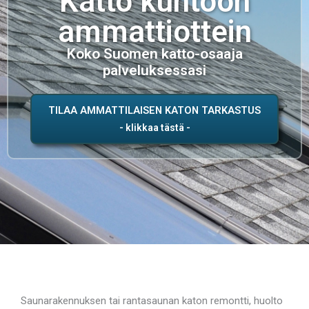
Katto kuntoon
ammattiottein
Koko Suomen katto-osaaja
palveluksessasi
TILAA AMMATTILAISEN KATON TARKASTUS
Saunarakennuksen tai rantasaunan katon remontti, huolto