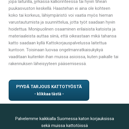
jopa laiturilla, jyrkässä kalliorinteessä tai hyvin tiheän
puukasvuston keskellä. Haastehan ei aina ole kohteen
koko tai korkeus, lähiympäristö voi vaatia myös hieman
varustautumista ja suunnittelua, jotta työt saadaan hyvin
hoidettua. Monipuolinen osaaminen erilaisista katoista ja
materiaaleista auttaa siinä, että oikeastaan mikä tahansa
katto saadaan kyllä Kattokorjauspalvelussa laitettua
kuntoon. Toisinaan luovaa ongelmanratkaisukykyä
vaaditaan kuitenkin ihan muissa asioissa, kuten paikalle tai
rakennuksen läheisyyteen pääsemisessä.
PYYDÄ TARJOUS KATTOTYÖSTÄ
Palvelemme kaikkialla Suomessa katon korjauksissa
sekä muissa kattotöissä