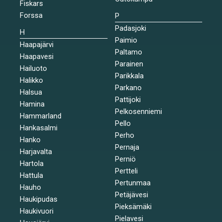
Fiskars
Forssa
P
Padasjoki
H
Paimio
Haapajärvi
Paltamo
Haapavesi
Parainen
Hailuoto
Parikkala
Halikko
Parkano
Halsua
Pattijoki
Hamina
Pelkosenniemi
Hammarland
Pello
Hankasalmi
Perho
Hanko
Pernaja
Harjavalta
Perniö
Hartola
Pertteli
Hattula
Pertunmaa
Hauho
Petäjävesi
Haukipudas
Pieksämäki
Haukivuori
Pielavesi