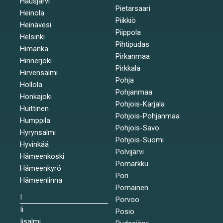
Hausjärvi
Pietarsaari
Heinola
Piikkiö
Heinävesi
Piippola
Helsinki
Pihtipudas
Himanka
Pirkanmaa
Hinnerjoki
Pirkkala
Hirvensalmi
Pohja
Hollola
Pohjanmaa
Honkajoki
Pohjois-Karjala
Huittinen
Pohjois-Pohjanmaa
Humppila
Pohjois-Savo
Hyrynsalmi
Pohjois-Suomi
Hyvinkää
Polvijärvi
Hämeenkoski
Pomarkku
Hämeenkyrö
Pori
Hämeenlinna
Pornainen
I
Porvoo
Ii
Posio
Iisalmi