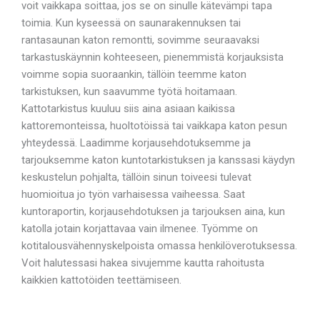
voit vaikkapa soittaa, jos se on sinulle kätevämpi tapa
toimia. Kun kyseessä on saunarakennuksen tai
rantasaunan katon remontti, sovimme seuraavaksi
tarkastuskäynnin kohteeseen, pienemmistä korjauksista
voimme sopia suoraankin, tällöin teemme katon
tarkistuksen, kun saavumme työtä hoitamaan.
Kattotarkistus kuuluu siis aina asiaan kaikissa
kattoremonteissa, huoltotöissä tai vaikkapa katon pesun
yhteydessä. Laadimme korjausehdotuksemme ja
tarjouksemme katon kuntotarkistuksen ja kanssasi käydyn
keskustelun pohjalta, tällöin sinun toiveesi tulevat
huomioitua jo työn varhaisessa vaiheessa. Saat
kuntoraportin, korjausehdotuksen ja tarjouksen aina, kun
katolla jotain korjattavaa vain ilmenee. Työmme on
kotitalousvähennyskelpoista omassa henkilöverotuksessa.
Voit halutessasi hakea sivujemme kautta rahoitusta
kaikkien kattotöiden teettämiseen.