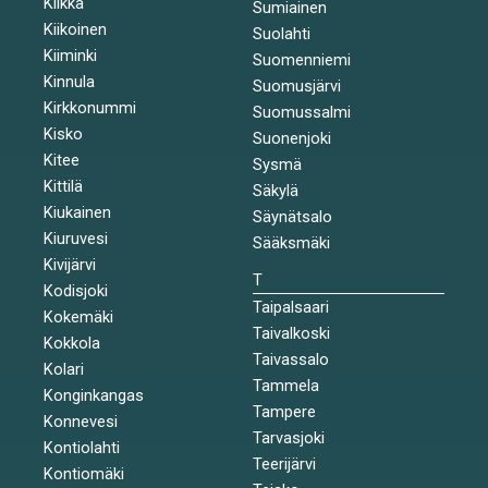
Kiikka
Sumiainen
Kiikoinen
Suolahti
Kiiminki
Suomenniemi
Kinnula
Suomusjärvi
Kirkkonummi
Suomussalmi
Kisko
Suonenjoki
Kitee
Sysmä
Kittilä
Säkylä
Kiukainen
Säynätsalo
Kiuruvesi
Sääksmäki
Kivijärvi
T
Kodisjoki
Taipalsaari
Kokemäki
Taivalkoski
Kokkola
Taivassalo
Kolari
Tammela
Konginkangas
Tampere
Konnevesi
Tarvasjoki
Kontiolahti
Teerijärvi
Kontiomäki