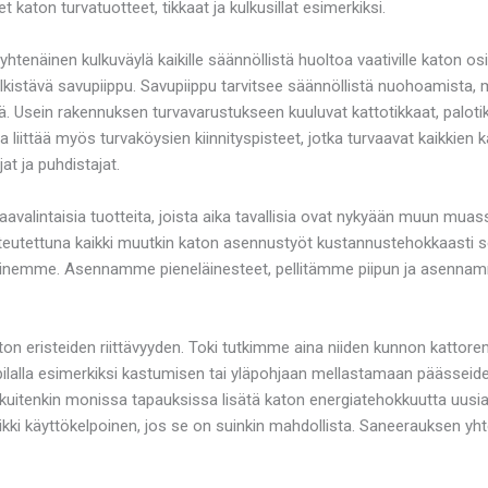
 katon turvatuotteet, tikkaat ja kulkusillat esimerkiksi.
 yhtenäinen kulkuväylä kaikille säännöllistä huoltoa vaativille katon o
ilkistävä savupiippu. Savupiippu tarvitsee säännöllistä nuohoamista, 
öitä. Usein rakennuksen turvavarustukseen kuuluvat kattotikkaat, palotikk
la liittää myös turvaköysien kiinnityspisteet, jotka turvaavat kaikkien ka
t ja puhdistajat.
avalintaisia tuotteita, joista aika tavallisia ovat nykyään muun muass
 toteutettuna kaikki muutkin katon asennustyöt kustannustehokkaast
ikkeinemme. Asennamme pieneläinesteet, pellitämme piipun ja asenn
 eristeiden riittävyyden. Toki tutkimme aina niiden kunnon kattorem
pilalla esimerkiksi kastumisen tai yläpohjaan mellastamaan päässeiden
enkin monissa tapauksissa lisätä katon energiatehokkuutta uusia er
aikki käyttökelpoinen, jos se on suinkin mahdollista. Saneerauksen 