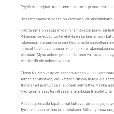
Pyydä siis tarjous, tutustumme kattoosi ja saat realistis
Jos rintamamiestalossa on varttikate, eli mineriittikatto
Kauttamme onnistuu myös mineriittikaton purku siististi, tu
Aikanaan se edusti tuotekehityksen kärkeä ja moni katt
rakennusmateriaaliksi ja sen työstämistä säädellään meill
ihmiset tarvitsevat suojaa. Eihän se kate rakennuksen sis
elämään. Myös asbestipitoisen katteen vaihtotyössä syn
ellei itsellä ole asbestityölupia.
Tietyn ikäisten kattojen saneeraukseen kuuluu katemateria
tämän selvitystyön, ellei kattoon liittyviä tietoja ole sa
tuotenimet ja muut saisi suoraan selvitettyä. Vaikka ajatu
Kauttamme saat turvallisesti ja tehokkaasti hoidettuna
Asbestityömaalla tapahtumat kulkevat omassa järjestyk
työturvasuunnitelman ja ilmoituksen. Sitten työmaa suojat