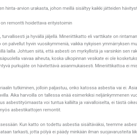
en hinta-arvion urakasta, johon meillä sisältyy kaikki jätteiden hävity
, on remontti hoidettava erityistoimin
rvallisesti ja hyvällä jäljellä. Mineriittikatto eli varttikate on rinta
o on palvellut hyvin vuosikymmeniä, vaikka nykyisen ymmärryksen mu
ä lailla. Johtuen siitä, että asbesti on myrkyllistä ja varsinkin sen
äpuolella vaivaa aiheuta, koska ulkopinnan vesikate ei ole kosketuksiss
tyvä purkujäte on hävitettävä asianmukaisesti. Mineriittikattoa ei 
alin tutkiminen, jolloin paljastuu, onko katossa asbestia vai ei. Asia
atavilla. Aika harvoilla on tallessa enää esimerkiksi neljänkymmenen vuo
s asbestityömaasta voi tuntua kalliilta ja vaivalloiselta, ei tästä oike
 myös asbestikattojen remontit.
sessään. Kun katto on todettu asbestia sisältäväksi, teemme asbes
aan tarkasti, jotta pölyä ei päädy minkään ilman suojavarusteita liikk