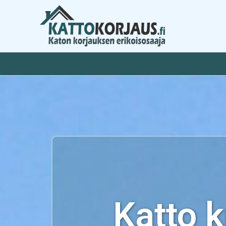
Siirry
sisältöön
Katto 