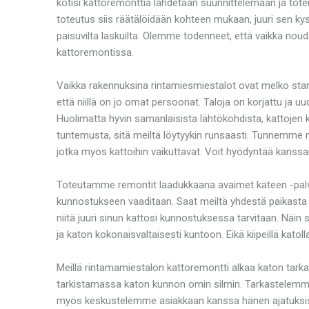
kotisi kattoremonttia lähdetään suunnittelemaan ja toteu
toteutus siis räätälöidään kohteen mukaan, juuri sen kysei
paisuvilta laskuilta. Olemme todenneet, että vaikka no
kattoremontissa.
Vaikka rakennuksina rintamiesmiestalot ovat melko stand
että niillä on jo omat persoonat. Taloja on korjattu ja 
Huolimatta hyvin samanlaisista lähtökohdista, kattojen 
tuntemusta, sitä meiltä löytyykin runsaasti. Tunnemme m
jotka myös kattoihin vaikuttavat. Voit hyödyntää kanss
Toteutamme remontit laadukkaana avaimet käteen -palvel
kunnostukseen vaaditaan. Saat meiltä yhdestä paikasta k
niitä juuri sinun kattosi kunnostuksessa tarvitaan. Näi
ja katon kokonaisvaltaisesti kuntoon. Eikä kiipeillä kato
Meillä rintamamiestalon kattoremontti alkaa katon tark
tarkistamassa katon kunnon omin silmin. Tarkastelemme 
myös keskustelemme asiakkaan kanssa hänen ajatuksistaa