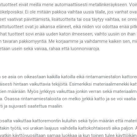
tuotteet eivät meillä mene automaattiisesti metallinkeräykseen. Voi
ttökelpoisiksi. Ei ole mitään pakkoa vaihtaa uusia tilalle, jos vanha
et vaativat päivittämistä, lisätuotteita tai osa täytyy vaihtaa, se on
 kattotuotteet ovat jo aikansa eläneet, eikä niiden voi odottaa enää pi
nhat tuotteet sovi enää uuden katon ilmeeseen, vaihto uusiin on ihan 
den tavaran pakkomyyntiä. Me korjaamme ja vaihdamme kaiken sen, mi
tään usein sekä vaivaa, rahaa että luonnonvaroja.
 se asia on oikeastaan kaikilla katoilla eikä rintamamiestalon katto
täläisesti hintaan vaikuttavia tekijöitä. Esimerkiksi materiaalimenekki
ien määrään. Myös jyrkkyys vaikuttaa jonkin verran sekä materiaalimene
imia. Osassa rintamamiestaloista on melko jyrkkä katto ja se voi vaa
i ja sujuvasti saatettua maaliin.
osalta vaikuttaa kattoremontin kuluihin sekä työn määrän että materi
akin työtä, voi urakan laajuus vaihdella kattokohtaisesti aika paljon.
ovatkin käyttövuosiltaan samaa luokkaa ja kun toinen tulee käyttöik