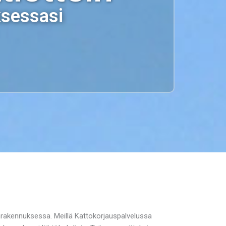
ksessasi
nrakennuksessa. Meillä Kattokorjauspalvelussa