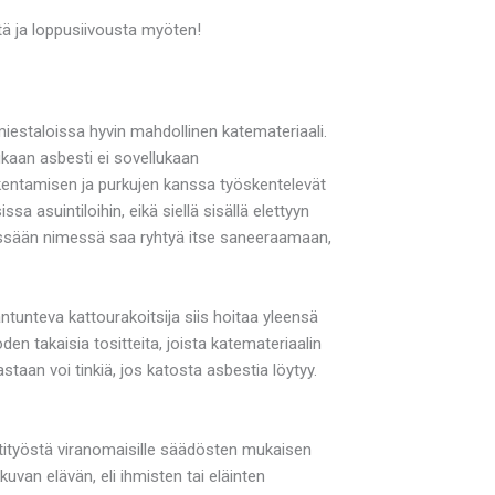
stä ja loppusiivousta myöten!
mamiestaloissa hyvin mahdollinen katemateriaali.
kaan asbesti ei sovellukaan
 rakentamisen ja purkujen kanssa työskentelevät
a asuintiloihin, eikä siellä sisällä elettyyn
missään nimessä saa ryhtyä itse saneeraamaan,
ntunteva kattourakoitsija siis hoitaa yleensä
den takaisia tositteita, joista katemateriaalin
astaan voi tinkiä, jos katosta asbestia löytyy.
tityöstä viranomaisille säädösten mukaisen
uvan elävän, eli ihmisten tai eläinten