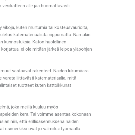
n vesikatteen alle jää huomattavasti
 vikoja, kuten murtumia tai kosteusvaurioita,
uuletus katemateriaalista riippumatta. Nämäkin
ään kunnostuksia. Katon huolellinen
korjattua, ei ole mitään järkeä leipoa yläpohjan
ja muut vastaavat rakenteet. Näiden lukumäärä
varata liittävästi katemateriaalia, mitä
lintaiset tuotteet kuten kattoikkunat
stelmä, joka meillä kuuluu myös
skaapeleiden kera. Tai voimme asentaa kokonaan
asian niin, että erillisasennuksena näiden
t esimerkiksi ovat jo valmiiksi työmaalla.