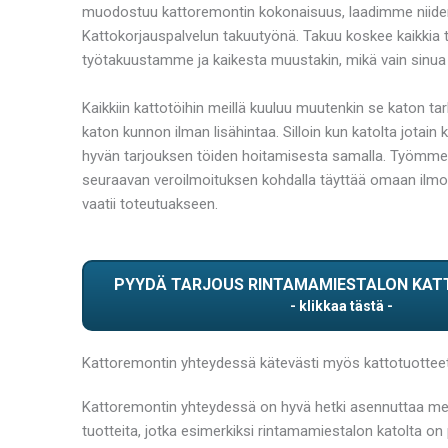
muodostuu kattoremontin kokonaisuus, laadimme niiden
Kattokorjauspalvelun takuutyönä. Takuu koskee kaikkia 
työtakuustamme ja kaikesta muustakin, mikä vain sinua 
Kaikkiin kattotöihin meillä kuuluu muutenkin se katon 
katon kunnon ilman lisähintaa. Silloin kun katolta jotai
hyvän tarjouksen töiden hoitamisesta samalla. Työmme
seuraavan veroilmoituksen kohdalla täyttää omaan ilmoi
vaatii toteutuakseen.
PYYDÄ TARJOUS RINTAMAMIESTALON KA
Kattoremontin yhteydessä kätevästi myös kattotuotteet 
Kattoremontin yhteydessä on hyvä hetki asennuttaa meillä 
tuotteita, jotka esimerkiksi rintamamiestalon katolta o