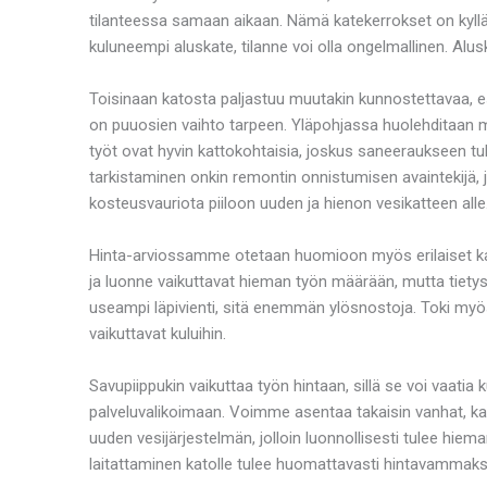
tilanteessa samaan aikaan. Nämä katekerrokset on kyllä 
kuluneempi aluskate, tilanne voi olla ongelmallinen. Alus
Toisinaan katosta paljastuu muutakin kunnostettavaa, esi
on puuosien vaihto tarpeen. Yläpohjassa huolehditaan my
työt ovat hyvin kattokohtaisia, joskus saneeraukseen tul
tarkistaminen onkin remontin onnistumisen avaintekijä, jo
kosteusvauriota piiloon uuden ja hienon vesikatteen alle
Hinta-arviossamme otetaan huomioon myös erilaiset katon
ja luonne vaikuttavat hieman työn määrään, mutta tietysti
useampi läpivienti, sitä enemmän ylösnostoja. Toki myös 
vaikuttavat kuluihin.
Savupiippukin vaikuttaa työn hintaan, sillä se voi vaatia
palveluvalikoimaan. Voimme asentaa takaisin vanhat, kat
uuden vesijärjestelmän, jolloin luonnollisesti tulee hiem
laitattaminen katolle tulee huomattavasti hintavammaksi,