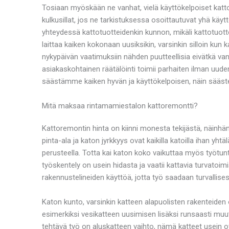
Tosiaan myöskään ne vanhat, vielä käyttökelpoiset katto
kulkusillat, jos ne tarkistuksessa osoittautuvat yhä käy
yhteydessä kattotuotteidenkin kunnon, mikäli kattotuotte
laittaa kaiken kokonaan uusiksikin, varsinkin silloin kun
nykypäivän vaatimuksiin nähden puutteellisia eivätkä va
asiakaskohtainen räätälöinti toimii parhaiten ilman uu
säästämme kaiken hyvän ja käyttökelpoisen, näin sääste
Mitä maksaa rintamamiestalon kattoremontti?
Kattoremontin hinta on kiinni monesta tekijästä, näinhän
pinta-ala ja katon jyrkkyys ovat kaikilla katoilla ihan yh
perusteella. Totta kai katon koko vaikuttaa myös työtunt
työskentely on usein hidasta ja vaatii kattavia turvato
rakennustelineiden käyttöä, jotta työ saadaan turvallisest
Katon kunto, varsinkin katteen alapuolisten rakenteiden 
esimerkiksi vesikatteen uusimisen lisäksi runsaasti muut
tehtävä työ on aluskatteen vaihto, nämä katteet usein 