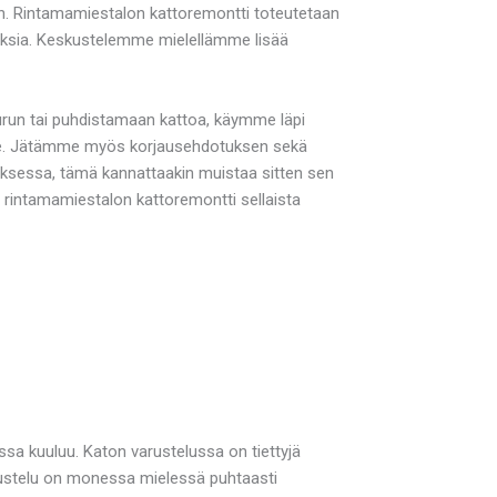
. Rintamamiestalon kattoremontti toteutetaan
tuksia. Keskustelemme mielellämme lisää
ourun tai puhdistamaan kattoa, käymme läpi
inulle. Jätämme myös korjausehdotuksen sekä
ksessa, tämä kannattaakin muistaa sitten sen
 rintamamiestalon kattoremontti sellaista
issa kuuluu. Katon varustelussa on tiettyjä
arustelu on monessa mielessä puhtaasti