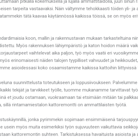
ttamaan pitkällä kokemuksella ja lujalla ammattitaidolla, juuri sinun 
sen tarpeita vastaavaksi. Näin vältymme tehokkaasti töiden yli- ja alim
udatammekin tätä kaavaa käytännössä kaikissa töissä, se on myös eri
ardimaisia koon, mallin ja rakennustavan mukaan tarkasteltuina niin 
uudistettu. Myös rakennuksen lähiympäristö ja katon hoidon määrä vai
korjaustarpeet vaihtelevat aika paljon, työ myös vaatii eri vuosikymm
yös erinomaisesti näiden talojen tyypilliset vahvuudet ja heikkoudet,
amme asioidessasi koko osaamistamme kaikissa kattoihin liittyvissä 
una suunnittelusta toteutukseen ja loppusiivoukseen. Palvelumme ka
aikki tekijät ja tarvikkeet työlle, tuomme mukanamme tarvittavat työk
n sinä et joudu ostamaan, vuokraamaan tai etsimään mitään tai palkk
lla, sillä rintamamiestalon kattoremontti on ammattilaisten työtä.
astuskäynnillä, jonka pyrimmekin sopimaan ensimmäisenä tarjouspyynt
usein myös muita esimerkiksi työn sujuvuuteen vaikuttavia seikkoja
n kattoremontin suhteen. Tarkistuksessa havaituista asioista ja as