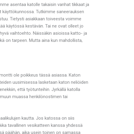
mme asentaa katolle takaisin vanhat tikkaat ja
t ovat käyttökunnossa. Tutkimme saneerauksen
nistuu. Tietysti asiakkaan toiveesta voimme
tkää käytössä kestävän. Tai ne ovat olleet jo
hyvä vaihtoehto. Näissäkin asioissa katto- ja
kä on tarpeen. Mutta aina kun mahdollista,
remontti ole poikkeus tässä asiassa. Katon
 katteiden uusimisessa lasketaan katon neliöiden
kkiin, että työtunteihin. Jyrkällä katolla
tia muun muassa henkilönostimen tai
aalikulujen kautta. Jos katossa on siis
 Aika tavallinen vesikatteen kanssa yhdessä
änsä päähän, aika usein toinen on samassa