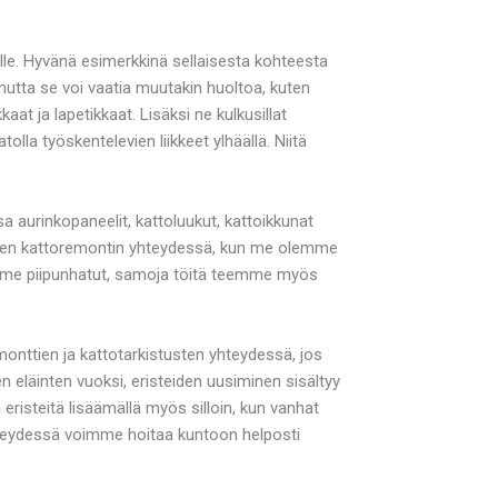
sille. Hyvänä esimerkkinä sellaisesta kohteesta
mutta se voi vaatia muutakin huoltoa, kuten
aat ja lapetikkaat. Lisäksi ne kulkusillat
tolla työskentelevien liikkeet ylhäällä. Niitä
a aurinkopaneelit, kattoluukut, kattoikkunat
i sen kattoremontin yhteydessä, kun me olemme
amme piipunhatut, samoja töitä teemme myös
onttien ja kattotarkistusten yhteydessä, jos
 eläinten vuoksi, eristeiden uusiminen sisältyy
isteitä lisäämällä myös silloin, kun vanhat
yhteydessä voimme hoitaa kuntoon helposti