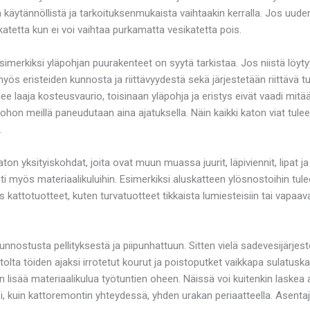
käytännöllistä ja tarkoituksenmukaista vaihtaakin kerralla. Jos uude
katetta kun ei voi vaihtaa purkamatta vesikatetta pois.
merkiksi yläpohjan puurakenteet on syytä tarkistaa. Jos niistä löytyy
ös eristeiden kunnosta ja riittävyydestä sekä järjestetään riittävä t
ee laaja kosteusvaurio, toisinaan yläpohja ja eristys eivät vaadi mit
hon meillä paneudutaan aina ajatuksella. Näin kaikki katon viat tulee 
.
 yksityiskohdat, joita ovat muun muassa juurit, läpiviennit, lipat 
 myös materiaalikuluihin. Esimerkiksi aluskatteen ylösnostoihin tulee 
kattotuotteet, kuten turvatuotteet tikkaista lumiesteisiin tai vapaava
 kunnostusta pellityksestä ja piipunhattuun. Sitten vielä sadevesijärje
olta töiden ajaksi irrotetut kourut ja poistoputket vaikkapa sulatu
an lisää materiaalikulua työtuntien oheen. Näissä voi kuitenkin laskea 
 kuin kattoremontin yhteydessä, yhden urakan periaatteella. Asentaja