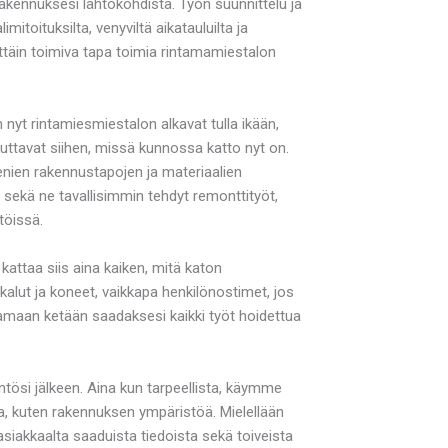
rakennuksesi lähtökohdista. Työn suunnittelu ja
itoituksilta, venyviltä aikatauluilta ja
ttäin toimiva tapa toimia rintamamiestalon
nyt rintamiesmiestalon alkavat tulla ikään,
kuttavat siihen, missä kunnossa katto nyt on.
enien rakennustapojen ja materiaalien
 sekä ne tavallisimmin tehdyt remonttityöt,
töissä.
ttaa siis aina kaiken, mitä katon
alut ja koneet, vaikkapa henkilönostimet, jos
aamaan ketään saadaksesi kaikki työt hoidettua
ösi jälkeen. Aina kun tarpeellista, käymme
, kuten rakennuksen ympäristöä. Mielellään
iakkaalta saaduista tiedoista sekä toiveista