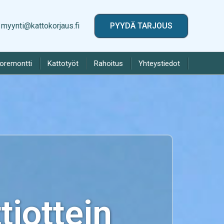
myynti@kattokorjaus.fi
PYYDÄ TARJOUS
toremontti
Kattotyöt
Rahoitus
Yhteystiedot
iottein