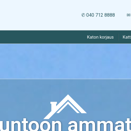
✆ 040 712 8888
✉ 
Katon korjaus
Kat
kuntoon ammatt