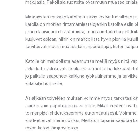
makuasia. Pakollisia tuotteita ovat muun muassa erilaiset
Määräysten mukaan katolta tulisikin löytyä turvallinen ja
katolla on monien rintamamiestalojenkin katoilta esiin p
piipun läpiviennin tiivistämistä, muurarin töitä tai peltit
kuuluvat asiaan, niihin on mahdollista hyvin pienillä kuluil
tarvitsevat muun muassa lumenpudottajat, katon korjaaja
Katolle on mahdollista asennuttaa meillä myös niitä vapa
sekä kattovalokuvut. Lisäksi saat meiltä laadukkaasti
jo paikalle saapuneet kaikkine työkaluinemme ja tarv
erilaisille hormeille.
Asiakkaan toiveiden mukaan voimme myös tarkistaa katon
suinkin vain yläpohjaan pääsemme. Mikäli eristeet ovat 
toimenpide-ehdotukseemme automaattisesti. Voimme kuit
eristeet eivät mene uusiksi. Meillä on tapana säästää k
myös katon lämpövuotoja.