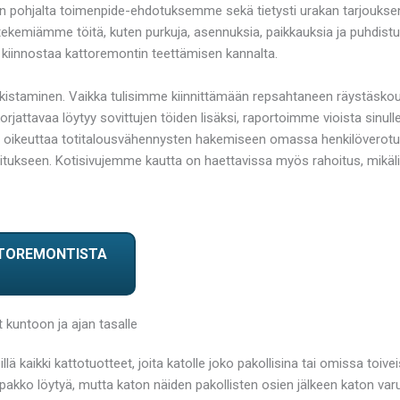
 pohjalta toimenpide-ehdotuksemme sekä tietysti urakan tarjouksen
tekemiämme töitä, kuten purkuja, asennuksia, paikkauksia ja puhdis
kiinnostaa kattoremontin teettämisen kannalta.
tarkistaminen. Vaikka tulisimme kiinnittämään repsahtaneen räystäsk
n korjattavaa löytyy sovittujen töiden lisäksi, raportoimme vioista s
 oikeuttaa totitalousvähennysten hakemiseen omassa henkilöverotu
tukseen. Kotisivujemme kautta on haettavissa myös rahoitus, mikäli
TTOREMONTISTA
kuntoon ja ajan tasalle
kaikki kattotuotteet, joita katolle joko pakollisina tai omissa toive
n pakko löytyä, mutta katon näiden pakollisten osien jälkeen katon v