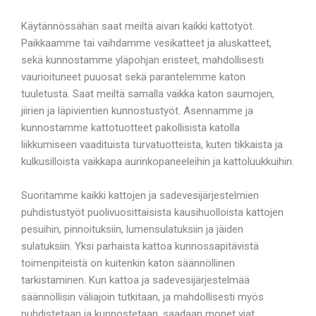
Käytännössähän saat meiltä aivan kaikki kattotyöt.
Paikkaamme tai vaihdamme vesikatteet ja aluskatteet,
sekä kunnostamme yläpohjan eristeet, mahdollisesti
vaurioituneet puuosat sekä parantelemme katon
tuuletusta. Saat meiltä samalla vaikka katon saumojen,
jiirien ja läpivientien kunnostustyöt. Asennamme ja
kunnostamme kattotuotteet pakollisista katolla
liikkumiseen vaadituista turvatuotteista, kuten tikkaista ja
kulkusilloista vaikkapa aurinkopaneeleihin ja kattoluukkuihin.
Suoritamme kaikki kattojen ja sadevesijärjestelmien
puhdistustyöt puolivuosittaisista kausihuolloista kattojen
pesuihin, pinnoituksiin, lumensulatuksiin ja jäiden
sulatuksiin. Yksi parhaista kattoa kunnossapitävistä
toimenpiteistä on kuitenkin katon säännöllinen
tarkistaminen. Kun kattoa ja sadevesijärjestelmää
säännöllisin väliajoin tutkitaan, ja mahdollisesti myös
puhdistetaan ja kunnostetaan, saadaan monet viat