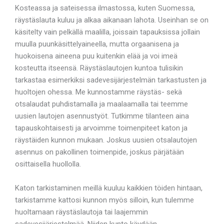
Kosteassa ja sateisessa ilmastossa, kuten Suomessa,
räystäslauta kuluu ja alkaa aikanaan lahota. Useinhan se on
käsitelty vain pelkällä maalilla, joissain tapauksissa jollain
muulla puunkäsittelyaineella, mutta orgaanisena ja
huokoisena aineena puu kuitenkin elää ja voi imeä
kosteutta itseensä. Räystäslautojen kuntoa tulisikin
tarkastaa esimerkiksi sadevesijärjestelmän tarkastusten ja
huoltojen ohessa. Me kunnostamme räystäs- sekä
otsalaudat puhdistamalla ja maalaamalla tai teemme
uusien lautojen asennustyöt. Tutkimme tilanteen aina
tapauskohtaisesti ja arvoimme toimenpiteet katon ja
räystäiden kunnon mukaan. Joskus uusien otsalautojen
asennus on pakollinen toimenpide, joskus pärjätään
osittaisella huollolla.
Katon tarkistaminen meillä kuuluu kaikkien töiden hintaan,
tarkistamme kattosi kunnon myös silloin, kun tulemme
huoltamaan räystäslautoja tai laajemmin
sadevesijärjestelmää. Niiden kunto käydään