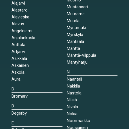
Alajärvi
Mustasaari
Alastaro
Muurame
Alavieska
Muurla
Alavus
Mynämäki
Angelniemi
Myrskylä
Anjalankoski
Mäntsälä
Anttola
Mänttä
Artjärvi
Mänttä-Vilppula
Asikkala
Mäntyharju
Askainen
N
Askola
Aura
Naantali
Nakkila
B
Nastola
Bromarv
Nilsiä
D
Nivala
Degerby
Nokia
Noormarkku
E
Nousiainen