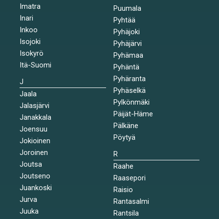
Imatra
Puumala
Inari
Pyhtää
Inkoo
Pyhäjoki
Isojoki
Pyhäjärvi
Isokyrö
Pyhämaa
Itä-Suomi
Pyhäntä
Pyhäranta
J
Pyhäselkä
Jaala
Pylkönmäki
Jalasjärvi
Päijät-Häme
Janakkala
Pälkäne
Joensuu
Pöytyä
Jokioinen
Joroinen
R
Joutsa
Raahe
Joutseno
Raasepori
Juankoski
Raisio
Jurva
Rantasalmi
Juuka
Rantsila