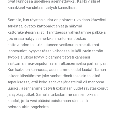
ovat kunnossa uudelleen asennettaviksi. Kaikki vialliset
kiinnikkeet vaihdetaan tietysti kunnollisiin.
Samalla, kun räystäslaudat on poistettu, voidaan kätevästi
tarkistaa, ovatko kattopalkit ehjät ja näkymä
kattorakenteisiin siisti. Tarvittaessa vahvistamme palkkeja,
jos niissä näkyy esimerkiksi murtumia. Joskus
kattovuodon tai tukkeutuneen vesikourun aiheuttamat
lahovauriot löytyvät tässä vaiheessa. Mikäli jotain tämän
tyyppisiä vikoja löytyy, pidämme tietysti kanssasi
välittömän neuvonpidon asian ratkaisemiseksi parhain päin.
Kun kaikki on kunnossa, asennamme uudet laudat. Tämän
jälkeen kiinnitämme joko vanhat rännit takaisin tai siinä
tapauksessa, että koko sadevesijärjestelmä oli menossa
uusiksi, asennamme tietysti kokonaan uudet räystäskourut
ja syöksyputket. Samalla tarkistamme rännien oikean
kaadot, jotta vesi pääsisi poistumaan ränneistä
poistoputkiin ongelmitta.