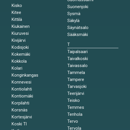
Kisko
Suonenjoki
Kitee
Sysmä
Kittilä
Säkylä
Kiukainen
Säynätsalo
Kiuruvesi
Sääksmäki
Kivijärvi
T
Kodisjoki
Taipalsaari
Kokemäki
Taivalkoski
Kokkola
Taivassalo
Kolari
Tammela
Konginkangas
Tampere
Konnevesi
Tarvasjoki
Kontiolahti
Teerijärvi
Kontiomäki
Teisko
Korpilahti
Temmes
Korsnäs
Tenhola
Kortesjärvi
Tervo
Koski Tl
Tervola