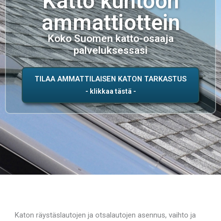
Katto kuntoon
ammattiottein
Koko Suomen katto-osaaja
palveluksessasi
TILAA AMMATTILAISEN KATON TARKASTUS
Katon räystäslautojen ja otsalautojen asennus, vaihto ja