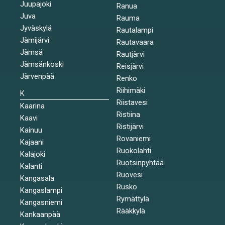
Juupajoki
Ranua
Juva
Rauma
Jyväskylä
Rautalampi
Jämijärvi
Rautavaara
Jämsä
Rautjärvi
Jämsänkoski
Reisjärvi
Järvenpää
Renko
Riihimäki
K
Riistavesi
Kaarina
Ristiina
Kaavi
Ristijärvi
Kainuu
Rovaniemi
Kajaani
Ruokolahti
Kalajoki
Ruotsinpyhtää
Kalanti
Ruovesi
Kangasala
Rusko
Kangaslampi
Rymättylä
Kangasniemi
Rääkkylä
Kankaanpää