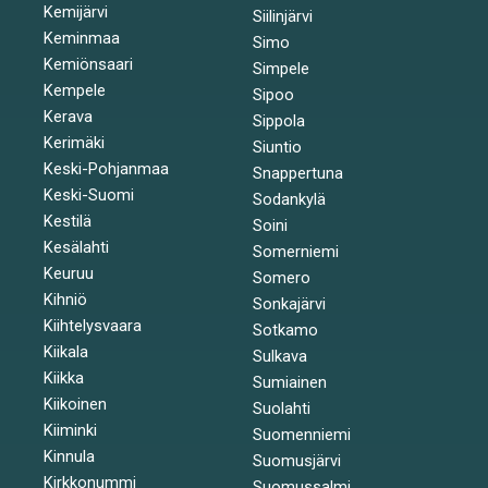
Kemijärvi
Siilinjärvi
Keminmaa
Simo
Kemiönsaari
Simpele
Kempele
Sipoo
Kerava
Sippola
Kerimäki
Siuntio
Keski-Pohjanmaa
Snappertuna
Keski-Suomi
Sodankylä
Kestilä
Soini
Kesälahti
Somerniemi
Keuruu
Somero
Kihniö
Sonkajärvi
Kiihtelysvaara
Sotkamo
Kiikala
Sulkava
Kiikka
Sumiainen
Kiikoinen
Suolahti
Kiiminki
Suomenniemi
Kinnula
Suomusjärvi
Kirkkonummi
Suomussalmi