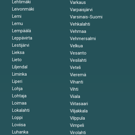
Lehtimäki
Varkaus
Leivonmäki
Varpaisjärvi
Lemi
Varsinais-Suomi
Lemu
Vehkalahti
Lempäälä
Vehmaa
Leppävirta
Vehmersalmi
Lestijärvi
Velkua
Lieksa
Vesanto
Lieto
Vesilahti
Liljendal
Veteli
Liminka
Vieremä
Liperi
Vihanti
Lohja
Vihti
Lohtaja
Viiala
Loimaa
Viitasaari
Lokalahti
Viljakkala
Loppi
Vilppula
Loviisa
Vimpeli
Luhanka
Virolahti