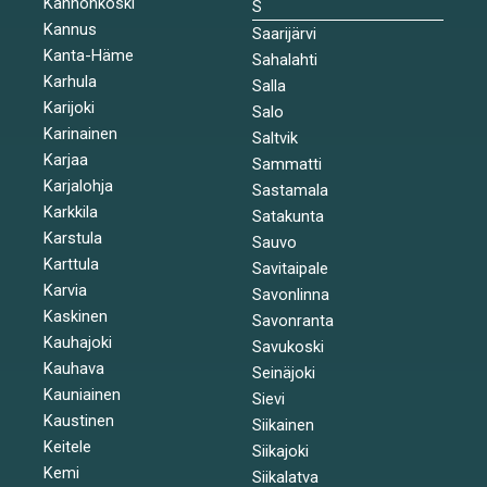
Kannonkoski
S
Kannus
Saarijärvi
Kanta-Häme
Sahalahti
Karhula
Salla
Karijoki
Salo
Karinainen
Saltvik
Karjaa
Sammatti
Karjalohja
Sastamala
Karkkila
Satakunta
Karstula
Sauvo
Karttula
Savitaipale
Karvia
Savonlinna
Kaskinen
Savonranta
Kauhajoki
Savukoski
Kauhava
Seinäjoki
Kauniainen
Sievi
Kaustinen
Siikainen
Keitele
Siikajoki
Kemi
Siikalatva