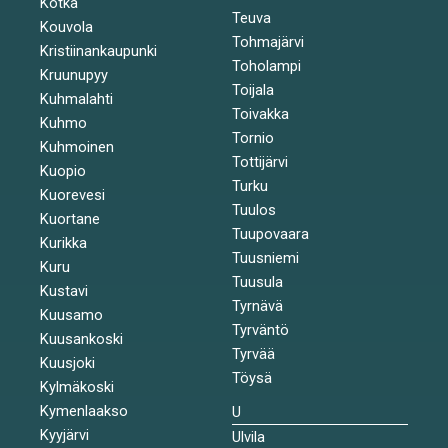
Kotka
Teuva
Kouvola
Tohmajärvi
Kristiinankaupunki
Toholampi
Kruunupyy
Toijala
Kuhmalahti
Toivakka
Kuhmo
Tornio
Kuhmoinen
Tottijärvi
Kuopio
Turku
Kuorevesi
Tuulos
Kuortane
Tuupovaara
Kurikka
Tuusniemi
Kuru
Tuusula
Kustavi
Tyrnävä
Kuusamo
Tyrväntö
Kuusankoski
Tyrvää
Kuusjoki
Töysä
Kylmäkoski
Kymenlaakso
U
Kyyjärvi
Ulvila