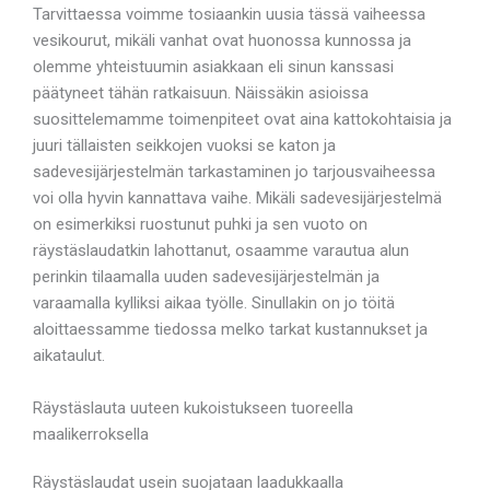
Tarvittaessa voimme tosiaankin uusia tässä vaiheessa
vesikourut, mikäli vanhat ovat huonossa kunnossa ja
olemme yhteistuumin asiakkaan eli sinun kanssasi
päätyneet tähän ratkaisuun. Näissäkin asioissa
suosittelemamme toimenpiteet ovat aina kattokohtaisia ja
juuri tällaisten seikkojen vuoksi se katon ja
sadevesijärjestelmän tarkastaminen jo tarjousvaiheessa
voi olla hyvin kannattava vaihe. Mikäli sadevesijärjestelmä
on esimerkiksi ruostunut puhki ja sen vuoto on
räystäslaudatkin lahottanut, osaamme varautua alun
perinkin tilaamalla uuden sadevesijärjestelmän ja
varaamalla kylliksi aikaa työlle. Sinullakin on jo töitä
aloittaessamme tiedossa melko tarkat kustannukset ja
aikataulut.
Räystäslauta uuteen kukoistukseen tuoreella
maalikerroksella
Räystäslaudat usein suojataan laadukkaalla