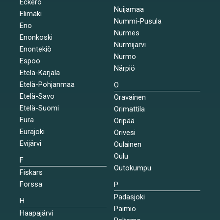
Eckerö
Nuijamaa
Elimäki
Nummi-Pusula
Eno
Nurmes
Enonkoski
Nurmijärvi
Enontekiö
Nurmo
Espoo
Närpiö
Etelä-Karjala
Etelä-Pohjanmaa
O
Etelä-Savo
Oravainen
Etelä-Suomi
Orimattila
Eura
Oripää
Eurajoki
Orivesi
Evijärvi
Oulainen
Oulu
F
Outokumpu
Fiskars
Forssa
P
Padasjoki
H
Paimio
Haapajärvi