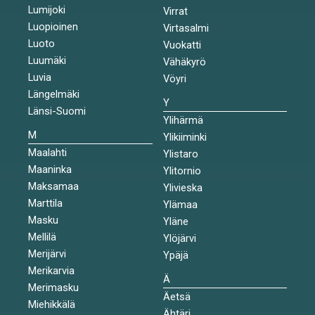
Lumijoki
Virrat
Luopioinen
Virtasalmi
Luoto
Vuokatti
Luumäki
Vähäkyrö
Luvia
Vöyri
Längelmäki
Y
Länsi-Suomi
Ylihärmä
M
Ylikiiminki
Maalahti
Ylistaro
Maaninka
Ylitornio
Maksamaa
Ylivieska
Marttila
Ylämaa
Masku
Yläne
Mellilä
Ylöjärvi
Merijärvi
Ypäjä
Merikarvia
Ä
Merimasku
Äetsä
Miehikkälä
Ähtäri