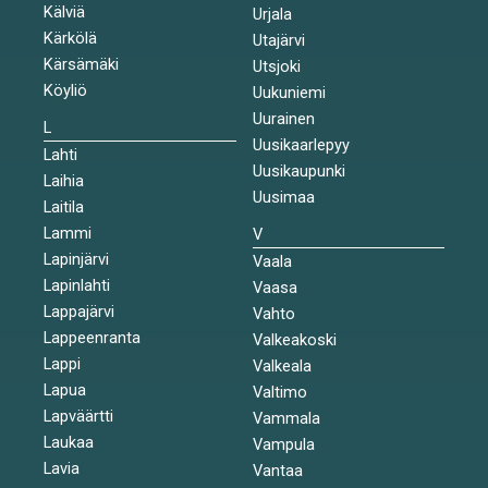
Kälviä
Urjala
Kärkölä
Utajärvi
Kärsämäki
Utsjoki
Köyliö
Uukuniemi
Uurainen
L
Uusikaarlepyy
Lahti
Uusikaupunki
Laihia
Uusimaa
Laitila
Lammi
V
Lapinjärvi
Vaala
Lapinlahti
Vaasa
Lappajärvi
Vahto
Lappeenranta
Valkeakoski
Lappi
Valkeala
Lapua
Valtimo
Lapväärtti
Vammala
Laukaa
Vampula
Lavia
Vantaa