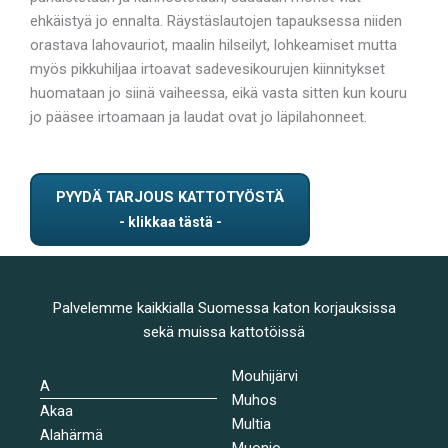
ehkäistyä jo ennalta. Räystäslautojen tapauksessa niiden
orastava lahovauriot, maalin hilseilyt, lohkeamiset mutta
myös pikkuhiljaa irtoavat sadevesikourujen kiinnitykset
huomataan jo siinä vaiheessa, eikä vasta sitten kun kouru
jo pääsee irtoamaan ja laudat ovat jo läpilahonneet.
PYYDÄ TARJOUS KATTOTYÖSTÄ
Palvelemme kaikkialla Suomessa katon korjauksissa
sekä muissa kattotöissä
Mouhijärvi
A
Muhos
Akaa
Multia
Alahärmä
Muonio