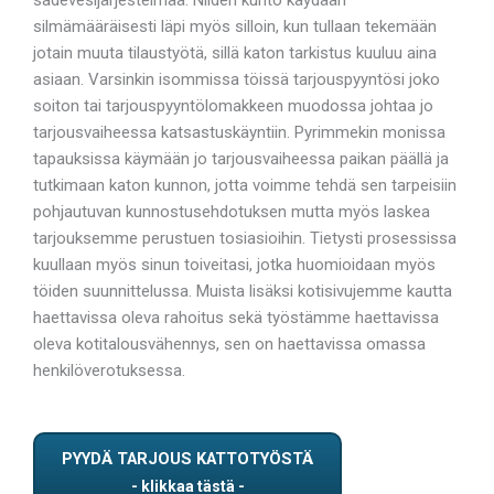
silmämääräisesti läpi myös silloin, kun tullaan tekemään
jotain muuta tilaustyötä, sillä katon tarkistus kuuluu aina
asiaan. Varsinkin isommissa töissä tarjouspyyntösi joko
soiton tai tarjouspyyntölomakkeen muodossa johtaa jo
tarjousvaiheessa katsastuskäyntiin. Pyrimmekin monissa
tapauksissa käymään jo tarjousvaiheessa paikan päällä ja
tutkimaan katon kunnon, jotta voimme tehdä sen tarpeisiin
pohjautuvan kunnostusehdotuksen mutta myös laskea
tarjouksemme perustuen tosiasioihin. Tietysti prosessissa
kuullaan myös sinun toiveitasi, jotka huomioidaan myös
töiden suunnittelussa. Muista lisäksi kotisivujemme kautta
haettavissa oleva rahoitus sekä työstämme haettavissa
oleva kotitalousvähennys, sen on haettavissa omassa
henkilöverotuksessa.
PYYDÄ TARJOUS KATTOTYÖSTÄ