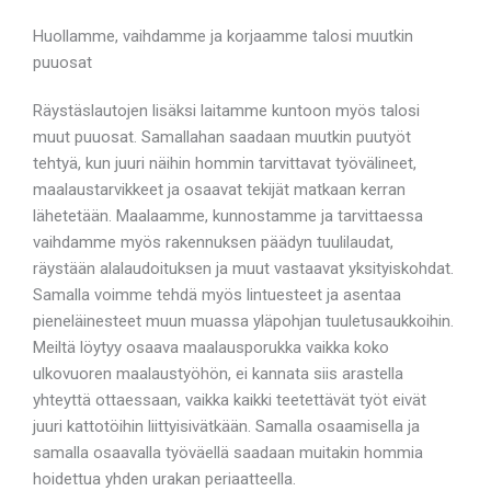
Huollamme, vaihdamme ja korjaamme talosi muutkin
puuosat
Räystäslautojen lisäksi laitamme kuntoon myös talosi
muut puuosat. Samallahan saadaan muutkin puutyöt
tehtyä, kun juuri näihin hommin tarvittavat työvälineet,
maalaustarvikkeet ja osaavat tekijät matkaan kerran
lähetetään. Maalaamme, kunnostamme ja tarvittaessa
vaihdamme myös rakennuksen päädyn tuulilaudat,
räystään alalaudoituksen ja muut vastaavat yksityiskohdat.
Samalla voimme tehdä myös lintuesteet ja asentaa
pieneläinesteet muun muassa yläpohjan tuuletusaukkoihin.
Meiltä löytyy osaava maalausporukka vaikka koko
ulkovuoren maalaustyöhön, ei kannata siis arastella
yhteyttä ottaessaan, vaikka kaikki teetettävät työt eivät
juuri kattotöihin liittyisivätkään. Samalla osaamisella ja
samalla osaavalla työväellä saadaan muitakin hommia
hoidettua yhden urakan periaatteella.