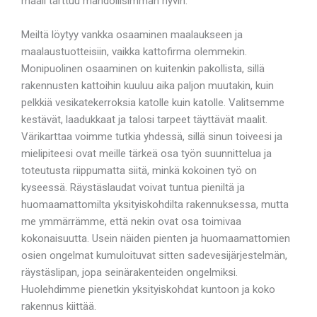
maali tarttuu mahdollisimman hyvin.
Meiltä löytyy vankka osaaminen maalaukseen ja
maalaustuotteisiin, vaikka kattofirma olemmekin.
Monipuolinen osaaminen on kuitenkin pakollista, sillä
rakennusten kattoihin kuuluu aika paljon muutakin, kuin
pelkkiä vesikatekerroksia katolle kuin katolle. Valitsemme
kestävät, laadukkaat ja talosi tarpeet täyttävät maalit.
Värikarttaa voimme tutkia yhdessä, sillä sinun toiveesi ja
mielipiteesi ovat meille tärkeä osa työn suunnittelua ja
toteutusta riippumatta siitä, minkä kokoinen työ on
kyseessä. Räystäslaudat voivat tuntua pieniltä ja
huomaamattomilta yksityiskohdilta rakennuksessa, mutta
me ymmärrämme, että nekin ovat osa toimivaa
kokonaisuutta. Usein näiden pienten ja huomaamattomien
osien ongelmat kumuloituvat sitten sadevesijärjestelmän,
räystäslipan, jopa seinärakenteiden ongelmiksi.
Huolehdimme pienetkin yksityiskohdat kuntoon ja koko
rakennus kiittää.