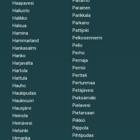
Paltamo
Haapavesi
Parainen
Hailuoto
Parikkala
Halikko
Parkano
Halsua
Pattijoki
Hamina
Pelkosenniemi
Hammarland
Pello
Hankasalmi
Perho
Hanko
Pernaja
Harjavalta
Perniö
Hartola
Pertteli
Hattula
Pertunmaa
Hauho
Petäjävesi
Haukipudas
Pieksämäki
Haukivuori
Pielavesi
Hausjärvi
Pietarsaari
Heinola
Piikkiö
Heinävesi
Piippola
Helsinki
Pihtipudas
Himanka