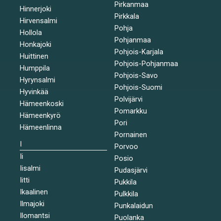
Pirkanmaa
Hinnerjoki
Pirkkala
Hirvensalmi
Pohja
Hollola
Pohjanmaa
Honkajoki
Pohjois-Karjala
Huittinen
Pohjois-Pohjanmaa
Humppila
Pohjois-Savo
Hyrynsalmi
Pohjois-Suomi
Hyvinkää
Polvijärvi
Hämeenkoski
Pomarkku
Hämeenkyrö
Pori
Hämeenlinna
Pornainen
I
Porvoo
Ii
Posio
Iisalmi
Pudasjärvi
Iitti
Pukkila
Ikaalinen
Pulkkila
Ilmajoki
Punkalaidun
Ilomantsi
Puolanka