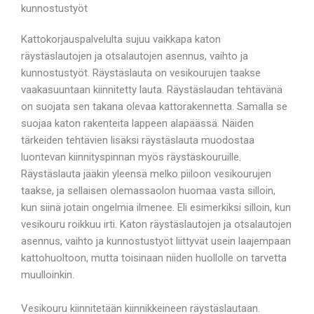
kunnostustyöt
Kattokorjauspalvelulta sujuu vaikkapa katon
räystäslautojen ja otsalautojen asennus, vaihto ja
kunnostustyöt. Räystäslauta on vesikourujen taakse
vaakasuuntaan kiinnitetty lauta. Räystäslaudan tehtävänä
on suojata sen takana olevaa kattorakennetta. Samalla se
suojaa katon rakenteita lappeen alapäässä. Näiden
tärkeiden tehtävien lisäksi räystäslauta muodostaa
luontevan kiinnityspinnan myös räystäskouruille.
Räystäslauta jääkin yleensä melko piiloon vesikourujen
taakse, ja sellaisen olemassaolon huomaa vasta silloin,
kun siinä jotain ongelmia ilmenee. Eli esimerkiksi silloin, kun
vesikouru roikkuu irti. Katon räystäslautojen ja otsalautojen
asennus, vaihto ja kunnostustyöt liittyvät usein laajempaan
kattohuoltoon, mutta toisinaan niiden huollolle on tarvetta
muulloinkin.
Vesikouru kiinnitetään kiinnikkeineen räystäslautaan.