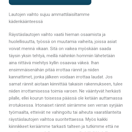
Lautojen vaihto sujuu ammattilaisiltamme
kädenkäänteessä
Räystäslautojen vaihto vaatii hieman osaamista ja
huolellisuutta, työssä on muutamia vaiheita, joissa asiat
voivat mennä vikaan. Sitä on vaikea myöskään saada
täysin yksin tehtyä, meillä näihinkin hommiin lähetetään
aina riittävä miehitys kyllin osaavaa väkeä. Ihan
ensimmäisenähän pitää irrottaa rännit ja niiden
kannattimet, jonka jälkeen voidaan irrottaa laudat. Jos
samat rännit aiotaan kiinnittää takaisin rakennukseen, tulee
niiden irrottamisessa toimia varoen. Ne vääntyvät herkästi
pilalle, ellei kourun toisessa päässä ole ketään auttamassa
irrotuksessa. Irtonaiset rännit siirrämme sen verran syrjään
työmaalta, etteivät ne vahingoitu tai aiheuta vaaratilanteita
räystäslautojen vaihtoa suoritettaessa. Myös kaikki
kiinnikkeet keräämme tarkasti talteen ja tutkimme että ne