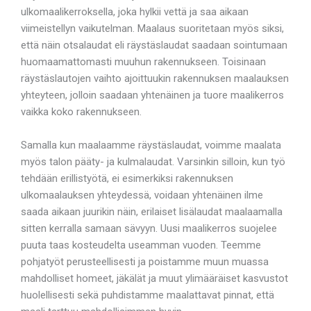
ulkomaalikerroksella, joka hylkii vettä ja saa aikaan
viimeistellyn vaikutelman. Maalaus suoritetaan myös siksi,
että näin otsalaudat eli räystäslaudat saadaan sointumaan
huomaamattomasti muuhun rakennukseen. Toisinaan
räystäslautojen vaihto ajoittuukin rakennuksen maalauksen
yhteyteen, jolloin saadaan yhtenäinen ja tuore maalikerros
vaikka koko rakennukseen.
Samalla kun maalaamme räystäslaudat, voimme maalata
myös talon pääty- ja kulmalaudat. Varsinkin silloin, kun työ
tehdään erillistyötä, ei esimerkiksi rakennuksen
ulkomaalauksen yhteydessä, voidaan yhtenäinen ilme
saada aikaan juurikin näin, erilaiset lisälaudat maalaamalla
sitten kerralla samaan sävyyn. Uusi maalikerros suojelee
puuta taas kosteudelta useamman vuoden. Teemme
pohjatyöt perusteellisesti ja poistamme muun muassa
mahdolliset homeet, jäkälät ja muut ylimääräiset kasvustot
huolellisesti sekä puhdistamme maalattavat pinnat, että