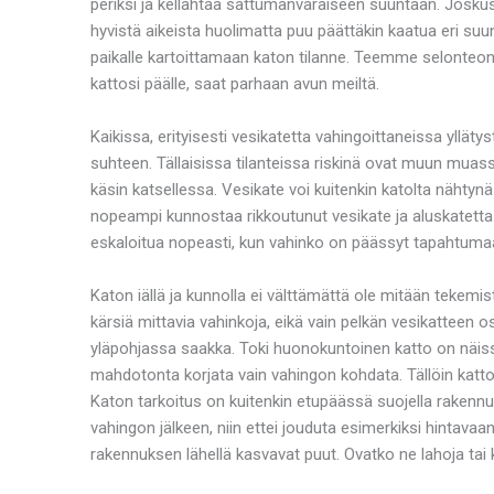
periksi ja kellahtaa sattumanvaraiseen suuntaan. Joskus 
hyvistä aikeista huolimatta puu päättäkin kaatua eri suun
paikalle kartoittamaan katon tilanne. Teemme selonteon v
kattosi päälle, saat parhaan avun meiltä.
Kaikissa, erityisesti vesikatetta vahingoittaneissa yllä
suhteen. Tällaisissa tilanteissa riskinä ovat muun muass
käsin katsellessa. Vesikate voi kuitenkin katolta nähtynä 
nopeampi kunnostaa rikkoutunut vesikate ja aluskatett
eskaloitua nopeasti, kun vahinko on päässyt tapahtuma
Katon iällä ja kunnolla ei välttämättä ole mitään tekemis
kärsiä mittavia vahinkoja, eikä vain pelkän vesikatteen os
yläpohjassa saakka. Toki huonokuntoinen katto on näis
mahdotonta korjata vain vahingon kohdata. Tällöin katto
Katon tarkoitus on kuitenkin etupäässä suojella rakennus
vahingon jälkeen, niin ettei jouduta esimerkiksi hintava
rakennuksen lähellä kasvavat puut. Ovatko ne lahoja ta