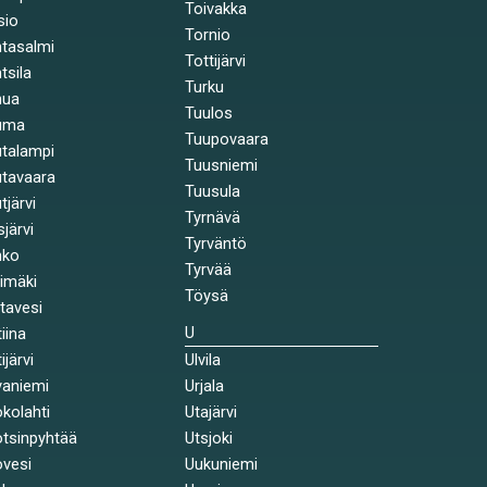
Toivakka
sio
Tornio
tasalmi
Tottijärvi
tsila
Turku
nua
Tuulos
uma
Tuupovaara
talampi
Tuusniemi
tavaara
Tuusula
tjärvi
Tyrnävä
sjärvi
Tyrväntö
nko
Tyrvää
himäki
Töysä
stavesi
U
tiina
ijärvi
Ulvila
aniemi
Urjala
kolahti
Utajärvi
tsinpyhtää
Utsjoki
vesi
Uukuniemi