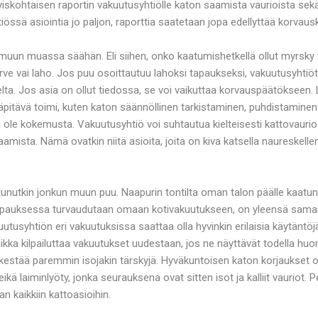
skohtaisen raportin vakuutusyhtiölle katon saamista vaurioista sekä
ssä asiointia jo paljon, raporttia saatetaan jopa edellyttää korvauskä
t muun muassa säähän. Eli siihen, onko kaatumishetkellä ollut myrsky t
 terve vai laho. Jos puu osoittautuu lahoksi tapaukseksi, vakuutusyht
lta. Jos asia on ollut tiedossa, se voi vaikuttaa korvauspäätökseen.
äpitävä toimi, kuten katon säännöllinen tarkistaminen, puhdistaminen 
a ole kokemusta. Vakuutusyhtiö voi suhtautua kielteisesti kattovaurio
amista. Nämä ovatkin niitä asioita, joita on kiva katsella naureskell
kaatunutkin jonkun muun puu. Naapurin tontilta oman talon päälle kaa
otapauksessa turvaudutaan omaan kotivakuutukseen, on yleensä sama
kuutusyhtiön eri vakuutuksissa saattaa olla hyvinkin erilaisia käytänt
ikka kilpailuttaa vakuutukset uudestaan, jos ne näyttävät todella huo
to kestää paremmin isojakin tärskyjä. Hyväkuntoisen katon korjaukset 
kä laiminlyöty, jonka seurauksena ovat sitten isot ja kalliit vauriot. 
an kaikkiin kattoasioihin.