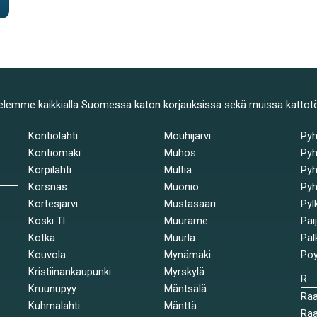
elemme kaikkialla Suomessa katon korjauksissa sekä muissa kattot
Kontiolahti
Mouhijärvi
Py
Kontiomäki
Muhos
Pyh
Korpilahti
Multia
Pyh
Korsnäs
Muonio
Pyh
Kortesjärvi
Mustasaari
Pyl
Koski Tl
Muurame
Päi
Kotka
Muurla
Päl
Kouvola
Mynämäki
Pöy
Kristiinankaupunki
Myrskylä
R
Kruunupyy
Mäntsälä
Ra
Kuhmalahti
Mänttä
Raa