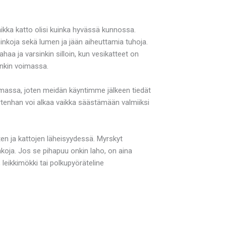
aikka katto olisi kuinka hyvässä kunnossa.
inkoja sekä lumen ja jään aiheuttamia tuhoja.
haa ja varsinkin silloin, kun vesikatteet on
enkin voimassa.
amassa, joten meidän käyntimme jälkeen tiedät
rtenhan voi alkaa vaikka säästämään valmiiksi
sten ja kattojen läheisyydessä. Myrskyt
koja. Jos se pihapuu onkin laho, on aina
leikkimökki tai polkupyöräteline