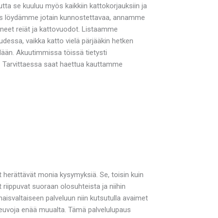
utta se kuuluu myös kaikkiin kattokorjauksiin ja
n. Jos löydämme jotain kunnostettavaa, annamme
yneet reiät ja kattovuodot. Listaamme
udessa, vaikka katto vielä pärjääkin hetken
hdään. Akuutimmissa töissä tietysti
a. Tarvittaessa saat haettua kauttamme
 herättävät monia kysymyksiä. Se, toisin kuin
iippuvat suoraan olosuhteista ja niihin
isvaltaiseen palveluun niin kutsutulla avaimet
a neuvoja enää muualta. Tämä palvelulupaus