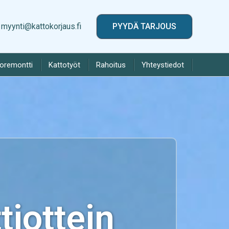
myynti@kattokorjaus.fi
PYYDÄ TARJOUS
toremontti
Kattotyöt
Rahoitus
Yhteystiedot
iottein