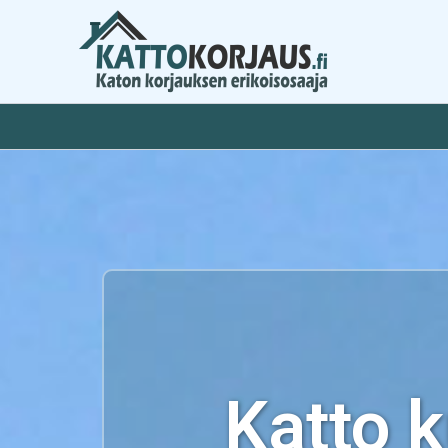
Siirry
sisältöön
Katto 