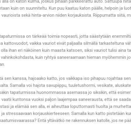
alla on katon kulma, joskus pihaan parkkeerattu auto. Sattuupa niitä 
taan kuin on suunniteltu. Kun puu kaatuu katon päälle, helpoin ja luote
aurioista sekä hinta-arvion niiden korjauksista. Riippumatta siitä, mi
tystapaturmissa on tärkeää toimia nopeasti, jotta säästytään enemmiltä
a kattovuodot, vaikka vauriot eivät paljaalla silmällä tarkasteltuna 
olla ihan eri näköinen kuin maasta katsoen, siksi vauriot tulisi aina t
a vahinkokohdasta, kuin ryhtyä saneeraamaan hieman myöhemmin jo v
an.
tä sen kanssa, hajoaako katto, jos vaikkapa iso pihapuu rojahtaa sen p
alta. Samalla voi hajota savupiippu, tuuletushormi, vesikate, aluskate 
säkin tapaturmissa huonommassa asemassa jo siksikin, että esimerki
 vaatii kuntonsa vuoksi paljon laajempaa saneerausta, että se saadaan
tasi ja elämää sen alla, ei aiheuttaa loputtomasti huolta ja murhetta.
an ja stressaavaan korjauskierteeseen. Samalla kun katto pistetään k
i kaatumisvaarassa? Entä yltävätkö ne rakennuksen katolle, jos ne p