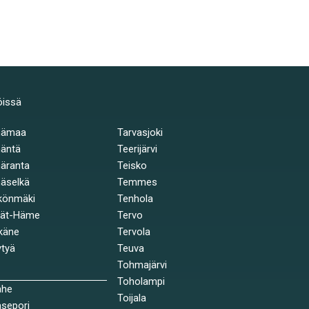
öissä
hämaa
Tarvasjoki
äntä
Teerijärvi
äranta
Teisko
äselkä
Temmes
könmäki
Tenhola
jät-Häme
Tervo
käne
Tervola
tyä
Teuva
Tohmajärvi
Toholampi
ahe
Toijala
sepori