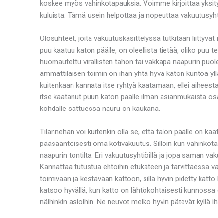
koskee myös vahinkotapauksia. Voimme kirjoittaa yksityi
kuluista. Tämä usein helpottaa ja nopeuttaa vakuutusyhtiö
Olosuhteet, joita vakuutuskäsittelyssä tutkitaan liittyvä
puu kaatuu katon päälle, on oleellista tietää, oliko puu
huomautettu virallisten tahon tai vakkapa naapurin puole
ammattilaisen toimin on ihan yhtä hyvä katon kuntoa yll
kuitenkaan kannata itse ryhtyä kaatamaan, ellei aiheest
itse kaatanut puun katon päälle ilman asianmukaista osa
kohdalle sattuessa nauru on kaukana.
Tilannehan voi kuitenkin olla se, että talon päälle on 
pääsääntöisesti oma kotivakuutus. Silloin kun vahink
naapurin tontilta. Eri vakuutusyhtiöillä ja jopa saman va
Kannattaa tutustua ehtoihin etukäteen ja tarvittaessa va
toimivaan ja kestävään kattoon, sillä hyvin pidetty kat
katsoo hyvällä, kun katto on lähtökohtaisesti kunnossa ei
näihinkin asioihin. Ne neuvot melko hyvin pätevät kyllä ih