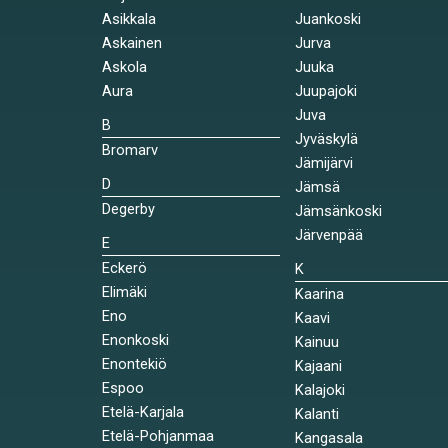
Asikkala
Juankoski
Askainen
Jurva
Askola
Juuka
Aura
Juupajoki
Juva
B
Jyväskylä
Bromarv
Jämijärvi
D
Jämsä
Degerby
Jämsänkoski
Järvenpää
E
Eckerö
K
Elimäki
Kaarina
Eno
Kaavi
Enonkoski
Kainuu
Enontekiö
Kajaani
Espoo
Kalajoki
Etelä-Karjala
Kalanti
Etelä-Pohjanmaa
Kangasala