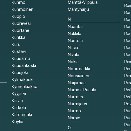
Kuhmo
Mänttä-Vilppula
Rai
Kuhmoinen
Mäntyharju
Ran
Kuopio
N
Ran
Kuorevesi
Naantali
Ra
Kuortane
Nakkila
Ra
Kurikka
Nastola
Rau
Kuru
Nilsiä
Rau
Kustavi
Nivala
Rau
Kuusamo
Nokia
Rei
Kuusankoski
Noormarkku
Re
Kuusjoki
Nousiainen
Rii
Kylmäkoski
Nuijamaa
Rii
Kymenlaakso
Nummi-Pusula
Ris
Kyyjärvi
Nurmes
Rist
Kälviä
Nurmijärvi
Rov
Kärkölä
Nurmo
Ruo
Kärsämäki
Närpiö
Ruo
Köyliö
Ruo
O