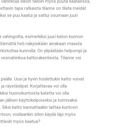
vahinkoja silloin tällöin myös puuta kaataessa,
ttavin tapa ratkaista tilanne on tilata meidät
ksi se puu kaatui ja sattui osumaan juuri
 vahingoilta, esimerkiksi juuri katon kunnon
välttämättä heti näkyisikään ainakaan maasta
arkistuttaa kunnolla. On ylipäätään helpompi ja
esivahinkoa kattorakenteista. Tilanne voi
äälle. Uusi ja hyvin hoidettukin katto voivat
ja räystäslipat. Korjattavaa voi olla
ksi huonokuntoista katetta voi olla
 jälleen käyttökelpoiseksi ja toimivaksi.
 Siksi katto kannattaakin laittaa kuntoon
untoon, voidaankin siten käydä läpi myös
äättävät myös kaatua?