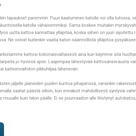
a
tkin tapaukset paremmin. Puun kaatuminen katolle voi olla tuhoisa, v
väkuntoisella katolla vähäisemmiksi. Sama koskee muitakin myrskyvah
s uutta kattoa kannattaa ylläpitää, koska siihen on juuri sijoitettu ra
assa. Ne voivat kuitenkin vaatia katon säännöllistä ylläpitoa pysyäkse
. Tarkistamme kattosi kokonaisvaltaisesti aina kun käymme sitä huolt
tarpeita jo hyvissä ajoin. Laajempaa lähestyvää kattosaneerausta va
ai katteenvaihdon pikkuhiljaa lähenevän.
isten jäljelle jääneiden puiden kuntoa pihapiirissä, varsinkin rakennu
lla saatat päästä silloin, kun ennakoit mahdollisesti syntyviä vahin
ualle kuin talon päälle. Ei se puunraadon alle litistynyt autokatos, 