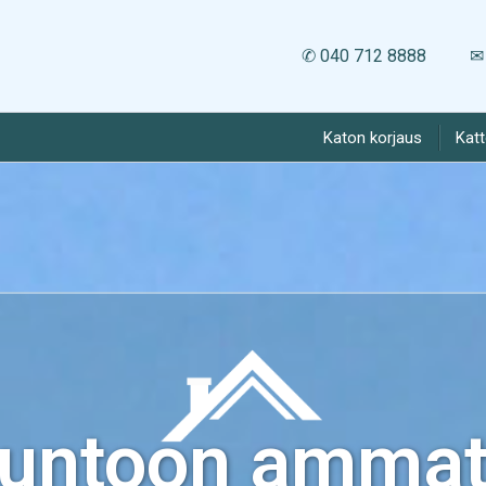
✆ 040 712 8888
✉ 
Katon korjaus
Kat
kuntoon ammatt