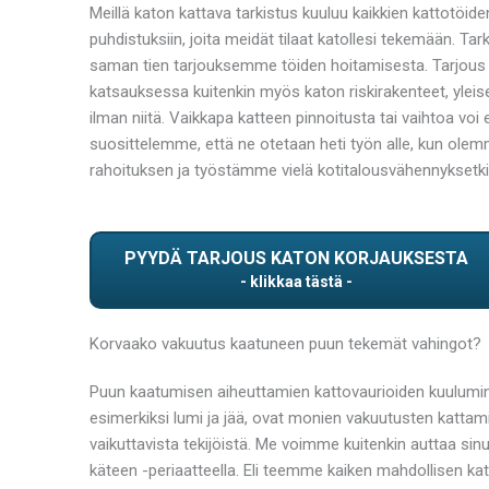
Meillä katon kattava tarkistus kuuluu kaikkien kattotöide
puhdistuksiin, joita meidät tilaat katollesi tekemään. 
saman tien tarjouksemme töiden hoitamisesta. Tarjous kä
katsauksessa kuitenkin myös katon riskirakenteet, yleise
ilman niitä. Vaikkapa katteen pinnoitusta tai vaihtoa voi
suosittelemme, että ne otetaan heti työn alle, kun ol
rahoituksen ja työstämme vielä kotitalousvähennyksetk
PYYDÄ TARJOUS KATON KORJAUKSESTA
Korvaako vakuutus kaatuneen puun tekemät vahingot?
Puun kaatumisen aiheuttamien kattovaurioiden kuuluminen
esimerkiksi lumi ja jää, ovat monien vakuutusten kattam
vaikuttavista tekijöistä. Me voimme kuitenkin auttaa s
käteen -periaatteella. Eli teemme kaiken mahdollisen katt