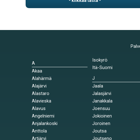
Palv
Isokyrö
A
Itä-Suomi
Akaa
J
Alahärmä
Alajärvi
Jaala
Alastaro
Jalasjärvi
Alavieska
Janakkala
Alavus
Joensuu
Angelniemi
Jokioinen
Anjalankoski
Joroinen
Anttola
Joutsa
Artjärvi
Joutseno