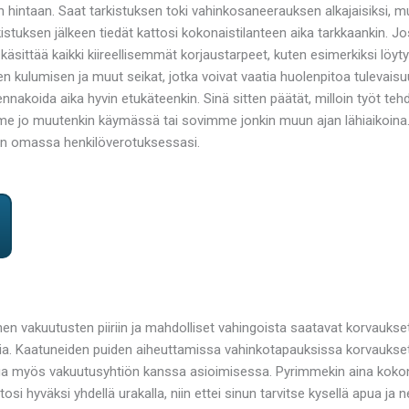
n hintaan. Saat tarkistuksen toki vahinkosaneerauksen alkajaisiksi, m
Tarkistuksen jälkeen tiedät kattosi kokonaistilanteen aika tarkkaanki
sittää kaikki kiireellisemmät korjaustarpeet, kuten esimerkiksi löyt
n kulumisen ja muut seikat, jotka voivat vaatia huolenpitoa tulevaisu
 ennakoida aika hyvin etukäteenkin. Sinä sitten päätät, milloin työt te
emme jo muutenkin käymässä tai sovimme jonkin muun ajan lähiaikoin
in omassa henkilöverotuksessasi.
 vakuutusten piiriin ja mahdolliset vahingoista saatavat korvaukset
ia. Kaatuneiden puiden aiheuttamissa vahinkotapauksissa korvaukset r
inua myös vakuutusyhtiön kanssa asioimisessa. Pyrimmekin aina kokona
osi hyväksi yhdellä urakalla, niin ettei sinun tarvitse kysellä apua j