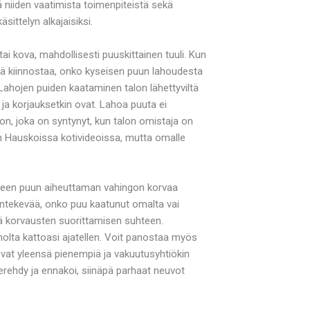
 niiden vaatimista toimenpiteistä sekä
sittelyn alkajaisiksi.
ai kova, mahdollisesti puuskittainen tuuli. Kun
iötä kiinnostaa, onko kyseisen puun lahoudesta
 Lahojen puiden kaataminen talon lähettyviltä
ja korjauksetkin ovat. Lahoa puuta ei
on, joka on syntynyt, kun talon omistaja on
en Hauskoissa kotivideoissa, mutta omalle
tuneen puun aiheuttaman vahingon korvaa
ntekevää, onko puu kaatunut omalta vai
öjä korvausten suorittamisen suhteen.
nolta kattoasi ajatellen. Voit panostaa myös
ovat yleensä pienempiä ja vakuutusyhtiökin
Perehdy ja ennakoi, siinäpä parhaat neuvot