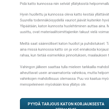
Pidä katto kunnossa niin selviät yllätyksistä helpommall
Hyvin huollettu ja kunnossa oleva katto kestää yllättävä
Suurella todennäköisyydellä vauriot jäävät kuitenkin hy
Ylipäätään, katon kunnosta huolehtiminen auttaa aina. Myö
uusittu, ovat materiaalitoimittajienkin takuut vielä voim
Meiltä saat säännölliset katon huollot ja puhdistukset
aina missä kunnossa katto on ja voit ennakoida korjaus
rahaa, kun tietää esimerkiksi pinnoituksen, maalauksen t
Vahingon jälkeen saattaa tulla mieleen tarkkailla mahdoll
aiheuttavat usein arvaamatonta vahinkoa, mutta helpomma
vahinkojen mahdollisuus olemassa. Puu voi kaatua myös mu
menopeleineen myöskään kiva yllätys ole.
PYYDÄ TARJOUS KATON KORJAUKSESTA