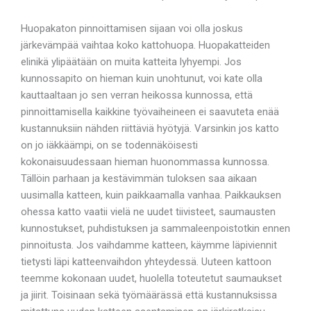
Huopakaton pinnoittamisen sijaan voi olla joskus
järkevämpää vaihtaa koko kattohuopa. Huopakatteiden
elinikä ylipäätään on muita katteita lyhyempi. Jos
kunnossapito on hieman kuin unohtunut, voi kate olla
kauttaaltaan jo sen verran heikossa kunnossa, että
pinnoittamisella kaikkine työvaiheineen ei saavuteta enää
kustannuksiin nähden riittäviä hyötyjä. Varsinkin jos katto
on jo iäkkäämpi, on se todennäköisesti
kokonaisuudessaan hieman huonommassa kunnossa.
Tällöin parhaan ja kestävimmän tuloksen saa aikaan
uusimalla katteen, kuin paikkaamalla vanhaa. Paikkauksen
ohessa katto vaatii vielä ne uudet tiivisteet, saumausten
kunnostukset, puhdistuksen ja sammaleenpoistotkin ennen
pinnoitusta. Jos vaihdamme katteen, käymme läpiviennit
tietysti läpi katteenvaihdon yhteydessä. Uuteen kattoon
teemme kokonaan uudet, huolella toteutetut saumaukset
ja jiirit. Toisinaan sekä työmäärässä että kustannuksissa