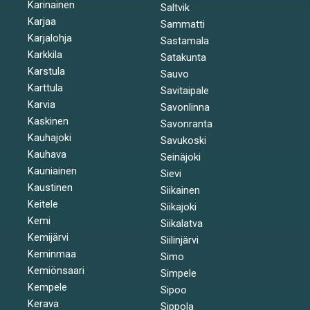
Karinainen
Saltvik
Karjaa
Sammatti
Karjalohja
Sastamala
Karkkila
Satakunta
Karstula
Sauvo
Karttula
Savitaipale
Karvia
Savonlinna
Kaskinen
Savonranta
Kauhajoki
Savukoski
Kauhava
Seinäjoki
Kauniainen
Sievi
Kaustinen
Siikainen
Keitele
Siikajoki
Kemi
Siikalatva
Kemijärvi
Siilinjärvi
Keminmaa
Simo
Kemiönsaari
Simpele
Kempele
Sipoo
Kerava
Sippola