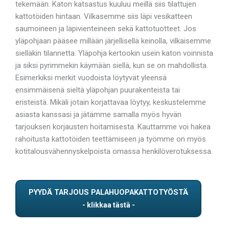
tekemään. Katon katsastus kuuluu meillä siis tilattujen
kattotöiden hintaan. Vilkasemme siis läpi vesikatteen
saumoineen ja läpivienteineen sekä kattotuotteet. Jos
yläpohjaan pääsee millään järjellisellä keinolla, vilkaisemme
sielläkin tilannetta. Yläpohja kertookin usein katon voinnista
ja siksi pyrimmekin käymään siellä, kun se on mahdollista.
Esimerkiksi merkit vuodoista löytyvät yleensä
ensimmäisenä sieltä yläpohjan puurakenteista tai
eristeistä. Mikäli jotain korjattavaa löytyy, keskustelemme
asiasta kanssasi ja jätämme samalla myös hyvän
tarjouksen korjausten hoitamisesta. Kauttamme voi hakea
rahoitusta kattotöiden teettämiseen ja työmme on myös
kotitalousvähennyskelpoista omassa henkilöverotuksessa.
PYYDÄ TARJOUS PALAHUOPAKATTOTYÖSTÄ