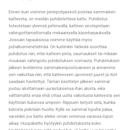
Ennen kuin voimme perinpohjaisesti poistaa sammaleen
katteesta, on meidän puhdistettava katto. Puhdistus
toteutetaan yleensä pehmeällä, katteen sirotepintaan
vahingoittamattomalla mekaanisella käsinharjauksella.
Joissain tapauksissa voimme käyttää myös
puhallusmenetelmää. On kuitenkin tärkeää suorittaa
puhdistus niin, ettei katteen pinta, saumaukset tai mikään
muukaan vahingoitu puhdistuksen voimasta. Puhdistuksen
jälkeen levitämme sammaleenpoistoaineen ja annamme
sen vaikuttaa niin, että katteeseen uponneet juuret ja itiöt
saadaan hävitettyä. Tämän käsittelyn jälkeen sammal
joutuu aloittamaan uurastuksensa ihan alusta, eikä
välttämättä enää ehdi ottaa uutta valloitusta katteesta sen
käyttöiän kuluessa umpeen. Riippuen tietysti siitä, kuinka
katosta pidetään huolta. Kyllä se sammal lopulta palaa,
varsinkin jos katto elelee oman onnensa varassa lopun
aikaa. Huopakatto hyötyykin puhdistuksista koko