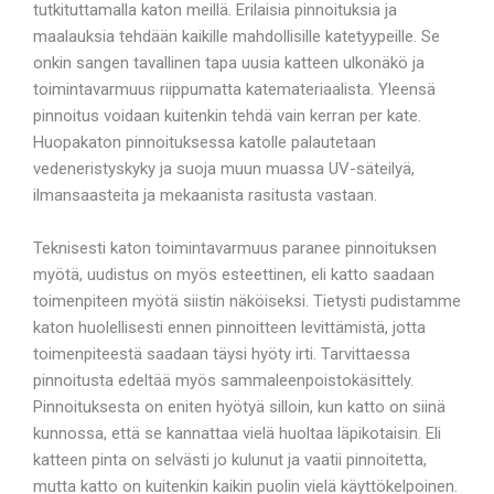
tutkituttamalla katon meillä. Erilaisia pinnoituksia ja
maalauksia tehdään kaikille mahdollisille katetyypeille. Se
onkin sangen tavallinen tapa uusia katteen ulkonäkö ja
toimintavarmuus riippumatta katemateriaalista. Yleensä
pinnoitus voidaan kuitenkin tehdä vain kerran per kate.
Huopakaton pinnoituksessa katolle palautetaan
vedeneristyskyky ja suoja muun muassa UV-säteilyä,
ilmansaasteita ja mekaanista rasitusta vastaan.
Teknisesti katon toimintavarmuus paranee pinnoituksen
myötä, uudistus on myös esteettinen, eli katto saadaan
toimenpiteen myötä siistin näköiseksi. Tietysti pudistamme
katon huolellisesti ennen pinnoitteen levittämistä, jotta
toimenpiteestä saadaan täysi hyöty irti. Tarvittaessa
pinnoitusta edeltää myös sammaleenpoistokäsittely.
Pinnoituksesta on eniten hyötyä silloin, kun katto on siinä
kunnossa, että se kannattaa vielä huoltaa läpikotaisin. Eli
katteen pinta on selvästi jo kulunut ja vaatii pinnoitetta,
mutta katto on kuitenkin kaikin puolin vielä käyttökelpoinen.