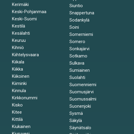
Kerimäki
Siuntio
Keski-Pohjanmaa
Snappertuna
Keski-Suomi
Sodankylä
Kestilä
Soini
Kesälahti
Somerniemi
Keuruu
Somero
Kihniö
Sonkajärvi
Kiihtelysvaara
Sotkamo
Kiikala
Sulkava
Kiikka
Sumiainen
Kiikoinen
Suolahti
Kiiminki
Suomenniemi
Kinnula
Suomusjärvi
Kirkkonummi
Suomussalmi
Kisko
Suonenjoki
Kitee
Sysmä
Kittilä
Säkylä
Kiukainen
Säynätsalo
Kiuruvesi