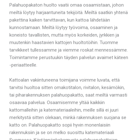
Palahuopakaton huolto vaatii omaa osaamistaan, johon
meiltä löytyy harjaantuneita tekijöitä. Meiltä saatkin yhtenä
pakettina kaiken tarvittavan, kun kattoa lähdetään
kunnostamaan. Meiltä löytyy työvoima, osaaminen ja
koneisto tavallisten, mutta myös korkeiden, jyrkkien ja
muutenkin haastavien kattojen huoltotöihin. Tuomme
tarvikkeet tullessamme ja viemme roskat mennessämme.
Toimintamme perustuukin täyden palvelun avaimet käteen
-periaatteelle.
Kattoalan vakiintuneena toimijana voimme luvata, että
tarvitsi huoltoa sitten omakotitalon, rivitalon, kesämökin,
tai piharakennuksen palahuopakatto, saat meiltä varmasti
osaavaa palvelua. Osaamisemme yltää kaikkiin
kattomalleihin ja katemateriaaleihin, meille sillä ei juuri
merkitystä sitten olekaan, minkä rakennuksen suojana se
katto on. Palahuopakatto sopii hyvin monenlaisiin
rakennuksiin ja se on melko suosittu katemateriaali
Suomessa. Käytännönkokemusta palahuopakattojen