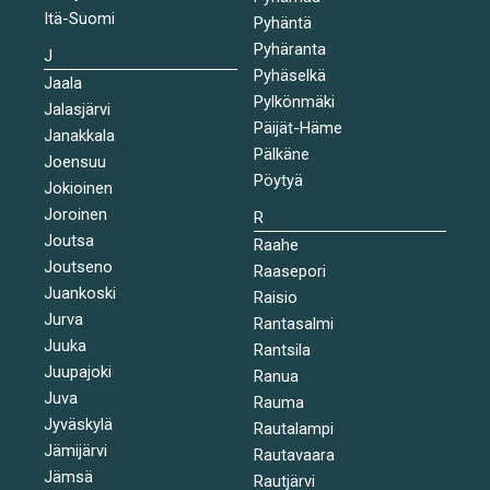
Itä-Suomi
Pyhäntä
Pyhäranta
J
Pyhäselkä
Jaala
Pylkönmäki
Jalasjärvi
Päijät-Häme
Janakkala
Pälkäne
Joensuu
Pöytyä
Jokioinen
Joroinen
R
Joutsa
Raahe
Joutseno
Raasepori
Juankoski
Raisio
Jurva
Rantasalmi
Juuka
Rantsila
Juupajoki
Ranua
Juva
Rauma
Jyväskylä
Rautalampi
Jämijärvi
Rautavaara
Jämsä
Rautjärvi