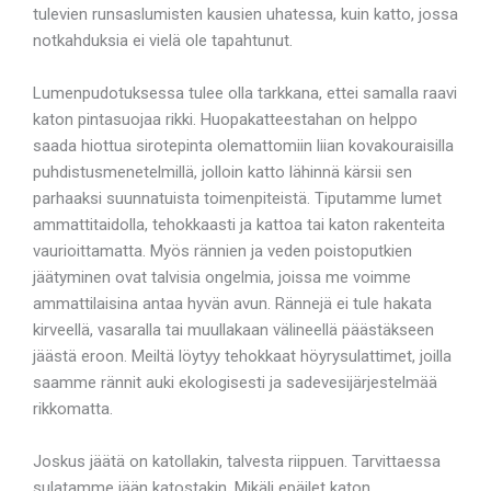
tulevien runsaslumisten kausien uhatessa, kuin katto, jossa
notkahduksia ei vielä ole tapahtunut.
Lumenpudotuksessa tulee olla tarkkana, ettei samalla raavi
katon pintasuojaa rikki. Huopakatteestahan on helppo
saada hiottua sirotepinta olemattomiin liian kovakouraisilla
puhdistusmenetelmillä, jolloin katto lähinnä kärsii sen
parhaaksi suunnatuista toimenpiteistä. Tiputamme lumet
ammattitaidolla, tehokkaasti ja kattoa tai katon rakenteita
vaurioittamatta. Myös rännien ja veden poistoputkien
jäätyminen ovat talvisia ongelmia, joissa me voimme
ammattilaisina antaa hyvän avun. Rännejä ei tule hakata
kirveellä, vasaralla tai muullakaan välineellä päästäkseen
jäästä eroon. Meiltä löytyy tehokkaat höyrysulattimet, joilla
saamme rännit auki ekologisesti ja sadevesijärjestelmää
rikkomatta.
Joskus jäätä on katollakin, talvesta riippuen. Tarvittaessa
sulatamme jään katostakin. Mikäli epäilet katon