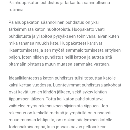
Palahuopakaton puhdistus ja tarkastus säännöllisenä
rutiinina
Palahuopakaton säännöllinen puhdistus on yksi
tärkeimmistä katon huoltotöistä. Huopakatto vaatii
puhdistusta ja ylläpitoa pysyäkseen toimivana, aivan kuten
mikä tahansa muukin kate. Huopakatteet kärsivät
likaantumisesta ja sen myötä sammaloitumisesta erityisen
paljon, joten niiden puhdistus hellii kattoa ja auttaa sitä
pitämään pintansa muun muassa sammalta vastaan.
Ideaalitilanteessa katon puhdistus tulisi toteuttaa katolle
kaksi kertaa vuodessa. Luontevimmat puhdistusajankohdat
ovat kevät lumien lähdön jälkeen, sekä syksy lehtien
tippumisen jälkeen. Totta kai katon puhdistustarve
vaihtelee myös rakennuksen sijainnista riippuen. Jos
rakennus on keskellä metsää ja ympärillä on runsaasti
muun muassa lehtipuita, on roskan päätyminen katolle
todennäköisempää, kuin jossain aavan peltoaukean