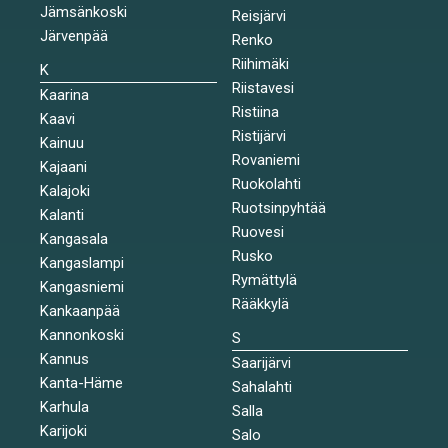
Jämsänkoski
Reisjärvi
Järvenpää
Renko
Riihimäki
K
Riistavesi
Kaarina
Ristiina
Kaavi
Ristijärvi
Kainuu
Rovaniemi
Kajaani
Ruokolahti
Kalajoki
Ruotsinpyhtää
Kalanti
Ruovesi
Kangasala
Rusko
Kangaslampi
Rymättylä
Kangasniemi
Rääkkylä
Kankaanpää
Kannonkoski
S
Kannus
Saarijärvi
Kanta-Häme
Sahalahti
Karhula
Salla
Karijoki
Salo