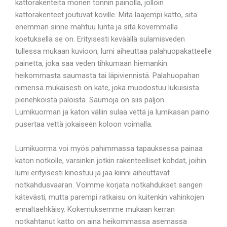
kattorakenteita monen tonnin painolla, jolloin
kattorakenteet joutuvat koville. Mitä laajempi katto, sitä
enemmän sinne mahtuu lunta ja sitä kovemmalla
koetuksella se on. Erityisesti keväällä sulamisveden
tullessa mukaan kuvioon, lumi aiheuttaa palahuopakatteelle
painetta, joka saa veden tihkumaan hiemankin
heikommasta saumasta tai läpiviennistä. Palahuopahan
nimensä mukaisesti on kate, joka muodostuu lukuisista
pienehköistä paloista. Saumoja on siis paljon.
Lumikuorman ja katon väliin sulaa vettä ja lumikasan paino
pusertaa vettä jokaiseen koloon voimalla.
Lumikuorma voi myös pahimmassa tapauksessa painaa
katon notkolle, varsinkin jotkin rakenteelliset kohdat, joihin
lumi erityisesti kinostuu ja jää kiinni aiheuttavat
notkahdusvaaran. Voimme korjata notkahdukset sangen
kätevästi, mutta parempi ratkaisu on kuitenkin vahinkojen
ennaltaehkäisy. Kokemuksemme mukaan kerran
notkahtanut katto on aina heikommassa asemassa