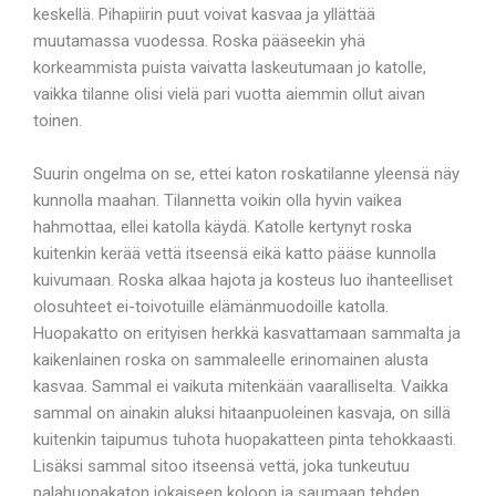
keskellä. Pihapiirin puut voivat kasvaa ja yllättää
muutamassa vuodessa. Roska pääseekin yhä
korkeammista puista vaivatta laskeutumaan jo katolle,
vaikka tilanne olisi vielä pari vuotta aiemmin ollut aivan
toinen.
Suurin ongelma on se, ettei katon roskatilanne yleensä näy
kunnolla maahan. Tilannetta voikin olla hyvin vaikea
hahmottaa, ellei katolla käydä. Katolle kertynyt roska
kuitenkin kerää vettä itseensä eikä katto pääse kunnolla
kuivumaan. Roska alkaa hajota ja kosteus luo ihanteelliset
olosuhteet ei-toivotuille elämänmuodoille katolla.
Huopakatto on erityisen herkkä kasvattamaan sammalta ja
kaikenlainen roska on sammaleelle erinomainen alusta
kasvaa. Sammal ei vaikuta mitenkään vaaralliselta. Vaikka
sammal on ainakin aluksi hitaanpuoleinen kasvaja, on sillä
kuitenkin taipumus tuhota huopakatteen pinta tehokkaasti.
Lisäksi sammal sitoo itseensä vettä, joka tunkeutuu
palahuopakaton jokaiseen koloon ja saumaan tehden