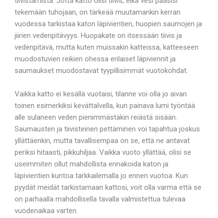
tiivistämistä. Jotta katto olisi tiivis, eikä vesi pääsisi
tekemään tuhojaan, on tärkeää muutamankin kerran
vuodessa tarkistaa katon läpivientien, huopien saumojen ja
jiirien vedenpitävyys. Huopakate on itsessään tiivis ja
vedenpitävä, mutta kuten muissakin katteissa, katteeseen
muodostuvien reikien ohessa erilaiset läpiviennit ja
saumaukset muodostavat tyypillisimmät vuotokohdat.
Vaikka katto ei kesällä vuotaisi, tilanne voi olla jo aivan
toinen esimerkiksi kevättalvella, kun painava lumi työntää
alle sulaneen veden pienimmästäkin reiästä sisään.
Saumausten ja tiivisteinen pettäminen voi tapahtua joskus
yllättäenkin, mutta tavallisempaa on se, että ne antavat
periksi hitaasti, pikkuhiljaa. Vaikka vuoto yllättää, olisi se
useimmiten ollut mahdollista ennakoida katon ja
läpivientien kuntoa tarkkailemalla jo ennen vuotoa. Kun
pyydät meidät tarkistamaan kattosi, voit olla varma että se
on parhaalla mahdollisella tavalla valmistettua tulevaa
vuodenaikaa varten.