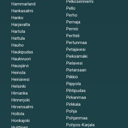
Pelkosenniemi
Hammarland
Pello
Hankasalmi
Perho
Hanko
Pernaja
Harjavalta
Perniö
Hartola
Pertteli
Hattula
Pertunmaa
Hauho
Petäjävesi
Haukipudas
Pieksämäki
Haukivuori
Pielavesi
Hausjärvi
Pietarsaari
Heinola
Piikkiö
Heinävesi
Piippola
Helsinki
Pihtipudas
Himanka
Pirkanmaa
Hinnerjoki
Pirkkala
Hirvensalmi
Pohja
Hollola
Pohjanmaa
Honkajoki
Pohjois-Karjala
Huittinen