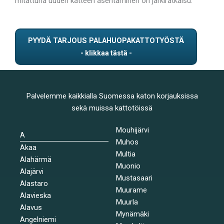
mitattuna uuden katteen asentaminen on järkiratkaisu.
PYYDÄ TARJOUS PALAHUOPAKATTOTYÖSTÄ
Palvelemme kaikkialla Suomessa katon korjauksissa
sekä muissa kattotöissä
Mouhijärvi
A
Muhos
Akaa
Multia
Alahärmä
Muonio
Alajärvi
Mustasaari
Alastaro
Muurame
Alavieska
Muurla
Alavus
Mynämäki
Angelniemi