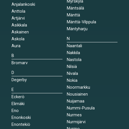
Myrskylä
Anjalankoski
Mäntsälä
Anttola
Mänttä
Artjärvi
Mänttä-Vilppula
Asikkala
Mäntyharju
Askainen
N
Askola
Aura
Naantali
Nakkila
B
Nastola
Bromarv
Nilsiä
D
Nivala
Degerby
Nokia
Noormarkku
E
Nousiainen
Eckerö
Nuijamaa
Elimäki
Nummi-Pusula
Eno
Nurmes
Enonkoski
Nurmijärvi
Enontekiö
Nurmo