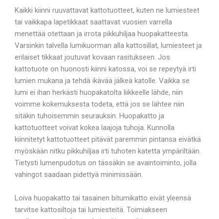
Kaikki kiinni ruuvattavat kattotuotteet, kuten ne lumiesteet
tai vaikkapa lapetikkaat saattavat vuosien varrella
menettää otettaan ja irrota pikkuhiljaa huopakatteesta.
Varsinkin talvella lumikuorman alla kattosillat, lumiesteet ja
erilaiset tikkaat joutuvat kovaan rasitukseen. Jos
kattotuote on huonosti kiinni katossa, voi se repeytyä irti
lumien mukana ja tehdä ikävää jälkeä katolle. Vaikka se
lumi ei ihan herkästi huopakatolta liikkeelle lähde, niin
voimme kokemuksesta todeta, että jos se lähtee niin
sitäkin tuhoisemmin seurauksin. Huopakatto ja
kattotuotteet voivat kokea laajoja tuhoja. Kunnolla
kiinnitetyt kattotuotteet pitävät paremmin pintansa eivätkä
myöskään nitku pikkuhiljaa irti tuhoten katetta ympäriltään.
Tietysti lumenpudotus on tässäkin se avaintoiminto, jolla
vahingot saadaan pidettyä minimissään.
Loiva huopakatto tai tasainen bitumikatto eivät yleensä
tarvitse kattosiltoja tai lumiesteitä. Toimiakseen