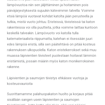
lämpövuotoa niin sen jäljittäminen ja hoitaminen pois
päiväjärjestyksestä sujuukin kätevimmin talvella. Voimme
etsiä lämpöä vuotavat kohdat katolta jään perusteella ja
tutkia, mistä vuoto johtuu. Eristeissä, tiivisteissä tai katon
rakenteissa voi olla puutteita, jotka voimme laittaa kuntoon
keskellä talveakin. Lämpövuoto voi katolla tulla
katemateriaalista riippumatta, katehan ei itsessään juuri
edes lämpöä eristä, sillä sen päätehtävä on pitää kosteus
rakennuksen ulkopuolella. Katon eristekerrokset sekä muu
muassa läpivientien tiivisteet puolestaan hoitavat lämmön
eristämistä, jossain määrin myös katon monikerroksinen
rakenne.
Läpivientien ja saumojen tiivistys ehkäisee vuotoja ja
kosteusvaurioita
Suorittamamme palahuopakaton huolto ja korjaus pitää
sisällään sangen usein läpivientien ja saumojen