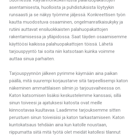
asentamisesta, huolloista ja puhdistuksista löytyykin
runsaasti ja se näkyy työmme jäljessä. Konkreettisen työn
kautta muodostuva osaaminen, ongelmanratkaisukyky ja
rutiini auttavat ensiluokkaisten palahuopakattojen
rakentamisessa ja ylläpidossa. Saat täyden osaamisemme
käyttöösi kaikissa palahuopakattojen töissä. Lähetä
tarjouspyyntö tai soita niin katsotaan kuinka voimme
auttaa sinua parhaiten.
Tarjouspyynnön jälkeen pyrimme käymään aina paikan
päällä, mitä suurempi korjaustarve sitä tarpeellisempi katon
näkeminen ammattilaisen silmin jo tarjousvaiheessa on.
Katon katsomisen lisäksi keskustelemme kanssasi, sillä
sinun toiveesi ja ajatuksesi katosta ovat meille
kiinnostavaa kuultavaa. Laadimme tarjouksemme sitten
perustuen sinun toiveisiisi ja katon tarkastamiseen. Katon
kuntokatsaus tehdään aina kun katolle noustaan,
riippumatta siitä mitä työtä olet meidät katollesi tilannut