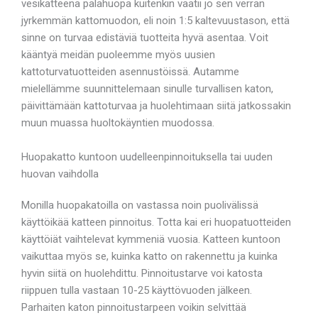
vesikatteena palahuopa kuitenkin vaatii jo sen verran
jyrkemmän kattomuodon, eli noin 1:5 kaltevuustason, että
sinne on turvaa edistäviä tuotteita hyvä asentaa. Voit
kääntyä meidän puoleemme myös uusien
kattoturvatuotteiden asennustöissä. Autamme
mielellämme suunnittelemaan sinulle turvallisen katon,
päivittämään kattoturvaa ja huolehtimaan siitä jatkossakin
muun muassa huoltokäyntien muodossa.
Huopakatto kuntoon uudelleenpinnoituksella tai uuden
huovan vaihdolla
Monilla huopakatoilla on vastassa noin puolivälissä
käyttöikää katteen pinnoitus. Totta kai eri huopatuotteiden
käyttöiät vaihtelevat kymmeniä vuosia. Katteen kuntoon
vaikuttaa myös se, kuinka katto on rakennettu ja kuinka
hyvin siitä on huolehdittu. Pinnoitustarve voi katosta
riippuen tulla vastaan 10-25 käyttövuoden jälkeen.
Parhaiten katon pinnoitustarpeen voikin selvittää