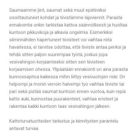
Saumaamme jiirit, saumat sekä muut epätiiviiksi
osoittautuneet kohdat ja tiivistämme läpiviennit. Parasta
ennakointia onkin tarkistaa kattoa säännöllisesti ja huoltaa
kuntoon pikkuvikoja ja alkavia ongelmia. Esimerkiksi
silminnähden hapertuneet tiivisteet voi vaihtaa niitä
havaitessa, ei tarvitse odottaa, että tiiviste antaa periksi ja
tehdä sitten paljon suurempaa työtä, joskus jopa
vesivahingon korjaamiseksi sitten sen tiivisteen
korjaamisen ohessa. Ylipäätään ennakointi on aina parasta
kunnossapitoa kaikessa mihin liittyy vesivuotojen riski. On
helpompi ja monin verroin halvempi työ vaihtaa tiiviste tai
pari sekä pistää saumat kuntoon ennen vuotoa, kuin repiä
katto auki, kunnostaa puurakenteet, vaihtaa eristeet ja
rakentaa kaikki kuntoon taas vesivahingon jälkeen.
Kattoturvatuotteiden tarkistus ja kiinnitysten parantelu
antavat turvaa