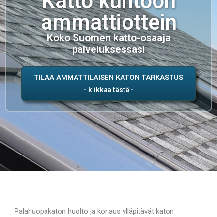
Katto kuntoon
ammattiottein
Koko Suomen katto-osaaja
palveluksessasi
TILAA AMMATTILAISEN KATON TARKASTUS
Palahuopakaton huolto ja korjaus ylläpitävät katon