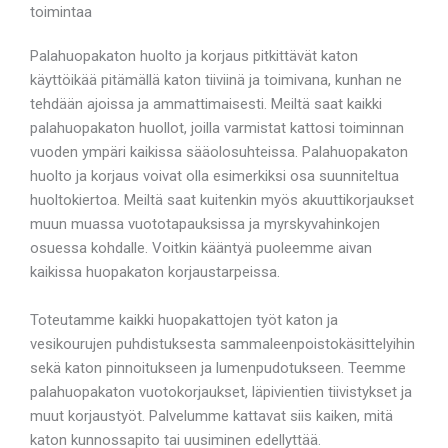
toimintaa
Palahuopakaton huolto ja korjaus pitkittävät katon
käyttöikää pitämällä katon tiiviinä ja toimivana, kunhan ne
tehdään ajoissa ja ammattimaisesti. Meiltä saat kaikki
palahuopakaton huollot, joilla varmistat kattosi toiminnan
vuoden ympäri kaikissa sääolosuhteissa. Palahuopakaton
huolto ja korjaus voivat olla esimerkiksi osa suunniteltua
huoltokiertoa. Meiltä saat kuitenkin myös akuuttikorjaukset
muun muassa vuototapauksissa ja myrskyvahinkojen
osuessa kohdalle. Voitkin kääntyä puoleemme aivan
kaikissa huopakaton korjaustarpeissa.
Toteutamme kaikki huopakattojen työt katon ja
vesikourujen puhdistuksesta sammaleenpoistokäsittelyihin
sekä katon pinnoitukseen ja lumenpudotukseen. Teemme
palahuopakaton vuotokorjaukset, läpivientien tiivistykset ja
muut korjaustyöt. Palvelumme kattavat siis kaiken, mitä
katon kunnossapito tai uusiminen edellyttää.