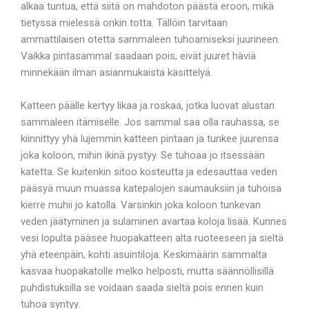
alkaa tuntua, että siitä on mahdoton päästä eroon, mikä
tietyssä mielessä onkin totta. Tällöin tarvitaan
ammattilaisen otetta sammaleen tuhoamiseksi juurineen.
Vaikka pintasammal saadaan pois, eivät juuret häviä
minnekään ilman asianmukaista käsittelyä.
Katteen päälle kertyy likaa ja roskaa, jotka luovat alustan
sammaleen itämiselle. Jos sammal saa olla rauhassa, se
kiinnittyy yhä lujemmin katteen pintaan ja tunkee juurensa
joka koloon, mihin ikinä pystyy. Se tuhoaa jo itsessään
katetta. Se kuitenkin sitoo kosteutta ja edesauttaa veden
pääsyä muun muassa katepalojen saumauksiin ja tuhoisa
kierre muhii jo katolla. Varsinkin joka koloon tunkevan
veden jäätyminen ja sulaminen avartaa koloja lisää. Kunnes
vesi lopulta pääsee huopakatteen alta ruoteeseen ja sieltä
yhä eteenpäin, kohti asuintiloja. Keskimäärin sammalta
kasvaa huopakatolle melko helposti, mutta säännöllisillä
puhdistuksilla se voidaan saada sieltä pois ennen kuin
tuhoa syntyy.