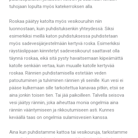
tuhojaan lopulta myös katekerroksen alla.
Roskaa päätyy katolta myös vesikouruihin niin
luonnostaan, kuin puhdistuksenkin yhteydessä. Siksi
esimerkiksi meillä katon puhdistuksessa puhdistetaan
myös sadevesijärjestelmään kertyvä roska. Esimerkiksi
räystäslippaan kiinnitetyt sadevesikourut saattavat olla
täynnä roskaa, eikä sitä pysty havaitsemaan kiipeämättä
katolle senkään vertaa, kuin muualle katolle kertyvää
roskaa. Rännien puhdistamisella estetään veden
patoutuminen ja tulviminen rännien yli seinille. Kun vesi ei
pääse kulkemaan sille tarkoitettua kanavaa pitkin, etsii se
aina jonkin toisen tien. Tai jää paikoilleen. Talvella seisova
vesi jäätyy ränniin, joka aiheuttaa monia ongelmia aina
ränniin vääntymiseen ja rikkoutumiseen asti. Kunnes
keväällä taas on ongelmia sulamisvesien kanssa.
Aina kun puhdistamme kattoa tai vesikouruja, tarkistamme