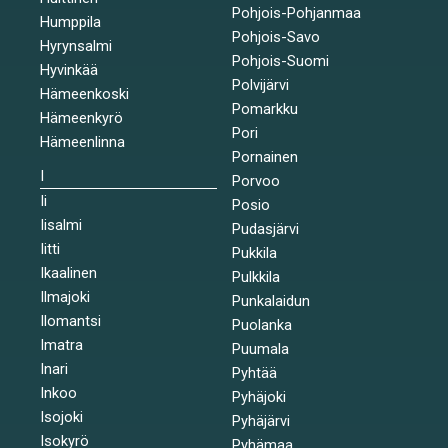
Pohjois-Pohjanmaa
Humppila
Pohjois-Savo
Hyrynsalmi
Pohjois-Suomi
Hyvinkää
Polvijärvi
Hämeenkoski
Pomarkku
Hämeenkyrö
Pori
Hämeenlinna
Pornainen
I
Porvoo
Ii
Posio
Iisalmi
Pudasjärvi
Iitti
Pukkila
Ikaalinen
Pulkkila
Ilmajoki
Punkalaidun
Ilomantsi
Puolanka
Imatra
Puumala
Inari
Pyhtää
Inkoo
Pyhäjoki
Isojoki
Pyhäjärvi
Isokyrö
Pyhämaa