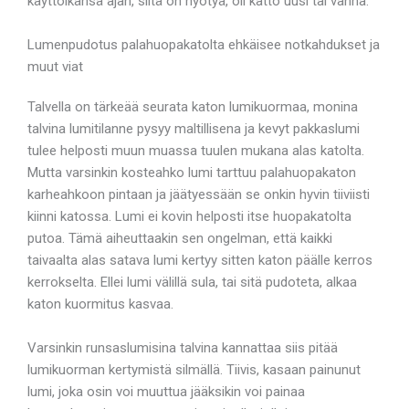
käyttöikänsä ajan, siitä on hyötyä, oli katto uusi tai vanha.
Lumenpudotus palahuopakatolta ehkäisee notkahdukset ja
muut viat
Talvella on tärkeää seurata katon lumikuormaa, monina
talvina lumitilanne pysyy maltillisena ja kevyt pakkaslumi
tulee helposti muun muassa tuulen mukana alas katolta.
Mutta varsinkin kosteahko lumi tarttuu palahuopakaton
karheahkoon pintaan ja jäätyessään se onkin hyvin tiiviisti
kiinni katossa. Lumi ei kovin helposti itse huopakatolta
putoa. Tämä aiheuttaakin sen ongelman, että kaikki
taivaalta alas satava lumi kertyy sitten katon päälle kerros
kerrokselta. Ellei lumi välillä sula, tai sitä pudoteta, alkaa
katon kuormitus kasvaa.
Varsinkin runsaslumisina talvina kannattaa siis pitää
lumikuorman kertymistä silmällä. Tiivis, kasaan painunut
lumi, joka osin voi muuttua jääksikin voi painaa