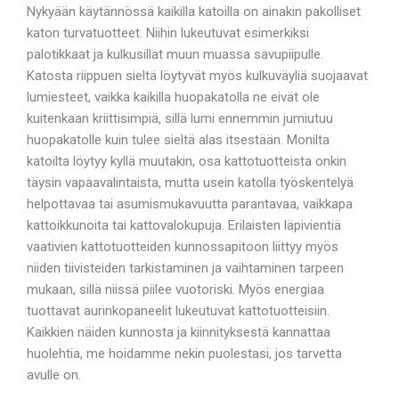
Nykyään käytännössä kaikilla katoilla on ainakin pakolliset
katon turvatuotteet. Niihin lukeutuvat esimerkiksi
palotikkaat ja kulkusillat muun muassa savupiipulle.
Katosta riippuen sieltä löytyvät myös kulkuväyliä suojaavat
lumiesteet, vaikka kaikilla huopakatolla ne eivät ole
kuitenkaan kriittisimpiä, sillä lumi ennemmin jumiutuu
huopakatolle kuin tulee sieltä alas itsestään. Monilta
katoilta löytyy kyllä muutakin, osa kattotuotteista onkin
täysin vapaavalintaista, mutta usein katolla työskentelyä
helpottavaa tai asumismukavuutta parantavaa, vaikkapa
kattoikkunoita tai kattovalokupuja. Erilaisten läpivientiä
vaativien kattotuotteiden kunnossapitoon liittyy myös
niiden tiivisteiden tarkistaminen ja vaihtaminen tarpeen
mukaan, sillä niissä piilee vuotoriski. Myös energiaa
tuottavat aurinkopaneelit lukeutuvat kattotuotteisiin.
Kaikkien näiden kunnosta ja kiinnityksestä kannattaa
huolehtia, me hoidamme nekin puolestasi, jos tarvetta
avulle on.