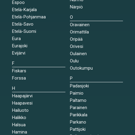
Espoo
Närpiö
Etelä-Karjala
Etelä-Pohjanmaa
O
Etelä-Savo
Oravainen
Etelä-Suomi
Orimattila
Eura
Oripää
Eurajoki
Orivesi
Evijärvi
Oulainen
Oulu
F
Outokumpu
Fiskars
Forssa
P
Padasjoki
H
Paimio
Haapajärvi
Paltamo
Haapavesi
Parainen
Hailuoto
Parikkala
Halikko
Parkano
Halsua
Pattijoki
Hamina