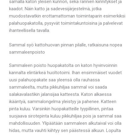
samalla katon yleisen kunnon, sekä rännien kiinnitykset ja
kaadot. Näin katto ja sadevesijärjestelmä, jotka
muodostavatkin erottamattoman toimintaparin esimerkiksi
palahuopakatolla, pysyvät toimintakuntoisina ja palvelevat
ihanteellisella tavalla.
Sammal syö kattohuovan pinnan pilalle, ratkaisuna nopea
sammaleenpoisto
Sammaleen poisto huopakatolta on katon hyvinvoinnin
kannalta elintärkeä huoltotoimi. Ihan ensimmäiset vuodet
uusi palahuopakate saa yleensä olla rauhassa
sammaleelta, mutta pikkuhiljaa sammal voi saada
salakavalastikin jalansijaa katteesta. Katon alkaessa
ikääntyä, sammalongelma yleistyy ja pahenee. Katteen
pinta kuluu. Varsinkin huopakatteille tyypillinen, pintaa
suojaava sirotepinta kuluu pikkuhiljaa pois ja sammal saa
mahdollisuuden. Ylipäätään sammaleen alkutaival voi olla
hidas, mutta vauhti kiihtyy sen päästessä alkuun. Lopulta