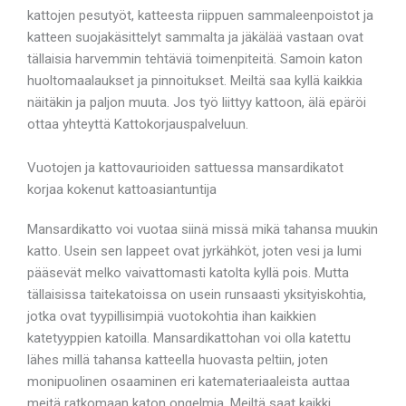
kattojen pesutyöt, katteesta riippuen sammaleenpoistot ja
katteen suojakäsittelyt sammalta ja jäkälää vastaan ovat
tällaisia harvemmin tehtäviä toimenpiteitä. Samoin katon
huoltomaalaukset ja pinnoitukset. Meiltä saa kyllä kaikkia
näitäkin ja paljon muuta. Jos työ liittyy kattoon, älä epäröi
ottaa yhteyttä Kattokorjauspalveluun.
Vuotojen ja kattovaurioiden sattuessa mansardikatot
korjaa kokenut kattoasiantuntija
Mansardikatto voi vuotaa siinä missä mikä tahansa muukin
katto. Usein sen lappeet ovat jyrkähköt, joten vesi ja lumi
pääsevät melko vaivattomasti katolta kyllä pois. Mutta
tällaisissa taitekatoissa on usein runsaasti yksityiskohtia,
jotka ovat tyypillisimpiä vuotokohtia ihan kaikkien
katetyyppien katoilla. Mansardikattohan voi olla katettu
lähes millä tahansa katteella huovasta peltiin, joten
monipuolinen osaaminen eri katemateriaaleista auttaa
meitä ratkomaan katon ongelmia. Meiltä saat kaikki