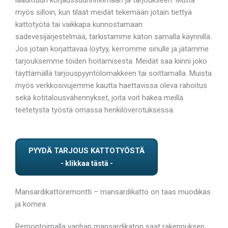
myös silloin, kun tilaat meidät tekemään jotain tiettyä
kattotyötä tai vaikkapa kunnostamaan
sadevesijärjestelmää, tarkistamme katon samalla käynnillä.
Jos jotain korjattavaa löytyy, kerromme sinulle ja jätämme
tarjouksemme töiden hoitamisesta. Meidät saa kiinni joko
täyttämällä tarjouspyyntölomakkeen tai soittamalla. Muista
myös verkkosivujemme kautta haettavissa oleva rahoitus
sekä kotitalousvähennykset, joita voit hakea meillä
teetetystä työstä omassa henkilöverotuksessa.
PYYDÄ TARJOUS KATTOTYÖSTÄ
Mansardikattoremontti – mansardikatto on taas muodikas
ja komea
Remontoimalla vanhan mansardikaton saat rakennuksen