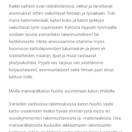
Kaikki vaiheet ovat räätälöitävissä, valitut ja tarvittavat
asennukset sitten vaikuttavat hintaan ja työaikaan. Toki
myös katemateriaali, katon koko ja katon jyrkkyys
vaikuttavat työn sujumiseen. Katosta riippuen työmaalla
voidaan tarvita esimerkiksi rakennustelineet tai
henkilönostin. Hinta-arviossamme otamme myös
huomioon kattoläpivientien lukumäärän ja jiirien eli
sisätaitteiden määrän, lipat ja muut vastaavat
yksityiskohdat. Pyydä siis tarjous niin selvitämme
korjaustarpeet, asennustarpeet sekä hinnan juuri sinun
kattosi töille.
Meillä mansardikaton huolto suoritetaan katon ehdoilla
Varsinkin vanhoissa rakennuksissa katon huolto vaatii
katto-osaamisen lisäksi hyvää ymmärrystä myös eri
vuosikymmenten rakennustavoista ja -materiaaleista. Osa
mansardikatoista kuuluukin iäkkäämpien rakennusten