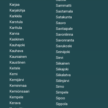
Karjaa
Sammatti
Karjalohja
Sastamala
Karkkila
Satakunta
Karstula
Sauvo
Karttula
Savitaipale
Karvia
Savonlinna
Kaskinen
Savonranta
Kauhajoki
Savukoski
Kauhava
Seinäjoki
Kauniainen
Sievi
Kaustinen
Siikainen
Keitele
Siikajoki
Kemi
Siikalatva
Kemijärvi
Siilinjärvi
Keminmaa
Simo
Kemiönsaari
Simpele
Kempele
Sipoo
Kerava
Sippola