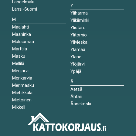
Längelmäki
Y
Länsi-Suomi
Ylihärmä
M
Ylikiiminki
Maalahti
Ylistaro
Maaninka
Ylitornio
Maksamaa
Ylivieska
Marttila
Ylämaa
Masku
Yläne
Mellilä
Ylöjärvi
Merijärvi
Ypäjä
Merikarvia
Ä
Merimasku
Äetsä
Miehikkälä
Ähtäri
Mietoinen
Äänekoski
Mikkeli