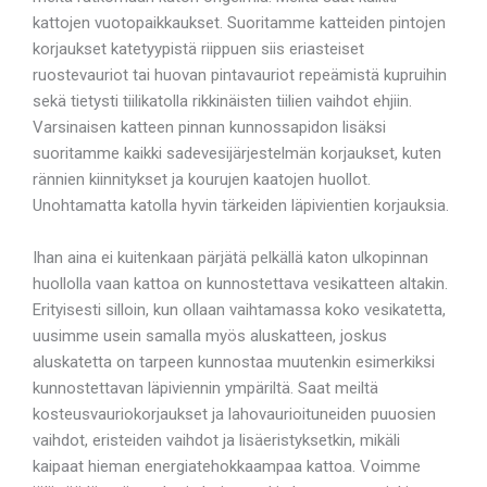
kattojen vuotopaikkaukset. Suoritamme katteiden pintojen
korjaukset katetyypistä riippuen siis eriasteiset
ruostevauriot tai huovan pintavauriot repeämistä kupruihin
sekä tietysti tiilikatolla rikkinäisten tiilien vaihdot ehjiin.
Varsinaisen katteen pinnan kunnossapidon lisäksi
suoritamme kaikki sadevesijärjestelmän korjaukset, kuten
rännien kiinnitykset ja kourujen kaatojen huollot.
Unohtamatta katolla hyvin tärkeiden läpivientien korjauksia.
Ihan aina ei kuitenkaan pärjätä pelkällä katon ulkopinnan
huollolla vaan kattoa on kunnostettava vesikatteen altakin.
Erityisesti silloin, kun ollaan vaihtamassa koko vesikatetta,
uusimme usein samalla myös aluskatteen, joskus
aluskatetta on tarpeen kunnostaa muutenkin esimerkiksi
kunnostettavan läpiviennin ympäriltä. Saat meiltä
kosteusvauriokorjaukset ja lahovaurioituneiden puuosien
vaihdot, eristeiden vaihdot ja lisäeristyksetkin, mikäli
kaipaat hieman energiatehokkaampaa kattoa. Voimme