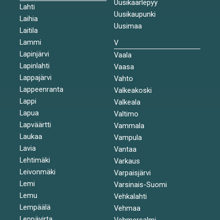
Uusikaarlepyy
Lahti
Uusikaupunki
Laihia
Uusimaa
Laitila
Lammi
V
Lapinjärvi
Vaala
Lapinlahti
Vaasa
Lappajärvi
Vahto
Lappeenranta
Valkeakoski
Lappi
Valkeala
Lapua
Valtimo
Lapväärtti
Vammala
Laukaa
Vampula
Lavia
Vantaa
Lehtimäki
Varkaus
Leivonmäki
Varpaisjärvi
Lemi
Varsinais-Suomi
Lemu
Vehkalahti
Lempäälä
Vehmaa
Leppävirta
Vehmersalmi