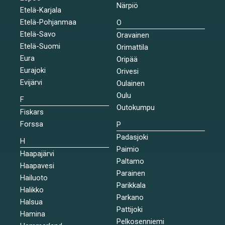
Närpiö
Etelä-Karjala
Etelä-Pohjanmaa
O
Etelä-Savo
Oravainen
Etelä-Suomi
Orimattila
Eura
Oripää
Eurajoki
Orivesi
Evijärvi
Oulainen
Oulu
F
Outokumpu
Fiskars
Forssa
P
Padasjoki
H
Paimio
Haapajärvi
Paltamo
Haapavesi
Parainen
Hailuoto
Parikkala
Halikko
Parkano
Halsua
Pattijoki
Hamina
Pelkosenniemi