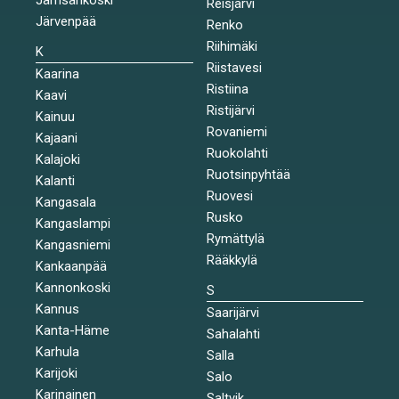
Reisjärvi
Järvenpää
Renko
Riihimäki
K
Riistavesi
Kaarina
Ristiina
Kaavi
Ristijärvi
Kainuu
Rovaniemi
Kajaani
Ruokolahti
Kalajoki
Ruotsinpyhtää
Kalanti
Ruovesi
Kangasala
Rusko
Kangaslampi
Rymättylä
Kangasniemi
Rääkkylä
Kankaanpää
Kannonkoski
S
Kannus
Saarijärvi
Kanta-Häme
Sahalahti
Karhula
Salla
Karijoki
Salo
Karinainen
Saltvik