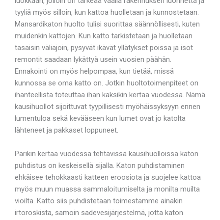
luokkaan, jolloin on tärkeää vaalia rakennuksen luonnetta ja
tyyliä myös silloin, kun kattoa huolletaan ja kunnostetaan.
Mansardikaton huolto tulisi suorittaa säännöllisesti, kuten
muidenkin kattojen. Kun katto tarkistetaan ja huolletaan
tasaisin väliajoin, pysyvät ikävät yllätykset poissa ja isot
remontit saadaan lykättyä usein vuosien päähän.
Ennakointi on myös helpompaa, kun tietää, missä
kunnossa se oma katto on. Jotkin huoltotoimenpiteet on
ihanteellista toteuttaa ihan kaksikin kertaa vuodessa. Nämä
kausihuollot sijoittuvat tyypillisesti myöhäissyksyyn ennen
lumentuloa sekä kevääseen kun lumet ovat jo katolta
lähteneet ja pakkaset loppuneet.
Parikin kertaa vuodessa tehtävissä kausihuolloissa katon
puhdistus on keskeisellä sijalla. Katon puhdistaminen
ehkäisee tehokkaasti katteen eroosiota ja suojelee kattoa
myös muun muassa sammaloitumiselta ja monilta muilta
vioilta. Katto siis puhdistetaan toimestamme ainakin
irtoroskista, samoin sadevesijärjestelmä, jotta katon