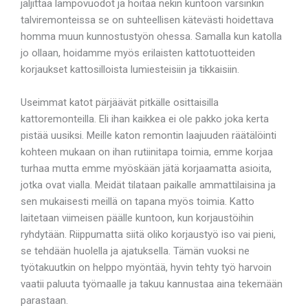
jäljittää lämpövuodot ja hoitaa nekin kuntoon varsinkin
talviremonteissa se on suhteellisen kätevästi hoidettava
homma muun kunnostustyön ohessa. Samalla kun katolla
jo ollaan, hoidamme myös erilaisten kattotuotteiden
korjaukset kattosilloista lumiesteisiin ja tikkaisiin.
Useimmat katot pärjäävät pitkälle osittaisilla
kattoremonteilla. Eli ihan kaikkea ei ole pakko joka kerta
pistää uusiksi. Meille katon remontin laajuuden räätälöinti
kohteen mukaan on ihan rutiinitapa toimia, emme korjaa
turhaa mutta emme myöskään jätä korjaamatta asioita,
jotka ovat vialla. Meidät tilataan paikalle ammattilaisina ja
sen mukaisesti meillä on tapana myös toimia. Katto
laitetaan viimeisen päälle kuntoon, kun korjaustöihin
ryhdytään. Riippumatta siitä oliko korjaustyö iso vai pieni,
se tehdään huolella ja ajatuksella. Tämän vuoksi ne
työtakuutkin on helppo myöntää, hyvin tehty työ harvoin
vaatii paluuta työmaalle ja takuu kannustaa aina tekemään
parastaan.