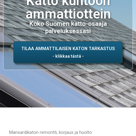
Katto kuntoon
ammattiottein
Koko Suomen katto-osaaja
palveluksessasi
TILAA AMMATTILAISEN KATON TARKASTUS
Mansardikaton remontti, korjaus ja huolto