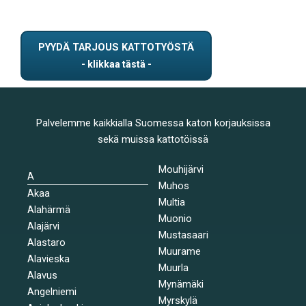
PYYDÄ TARJOUS KATTOTYÖSTÄ
Palvelemme kaikkialla Suomessa katon korjauksissa
sekä muissa kattotöissä
Mouhijärvi
A
Muhos
Akaa
Multia
Alahärmä
Muonio
Alajärvi
Mustasaari
Alastaro
Muurame
Alavieska
Muurla
Alavus
Mynämäki
Angelniemi
Myrskylä