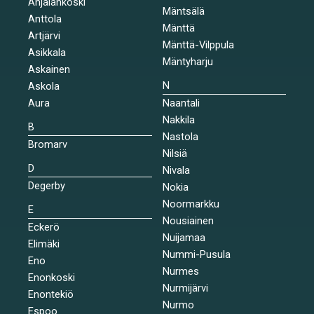
Anjalankoski
Mäntsälä
Anttola
Mänttä
Artjärvi
Mänttä-Vilppula
Asikkala
Mäntyharju
Askainen
N
Askola
Aura
Naantali
Nakkila
B
Nastola
Bromarv
Nilsiä
D
Nivala
Degerby
Nokia
Noormarkku
E
Nousiainen
Eckerö
Nuijamaa
Elimäki
Nummi-Pusula
Eno
Nurmes
Enonkoski
Nurmijärvi
Enontekiö
Nurmo
Espoo