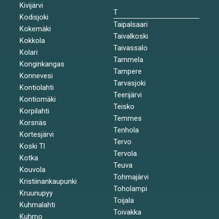
Kivijärvi
T
Kodisjoki
Taipalsaari
Kokemäki
Taivalkoski
Kokkola
Taivassalo
Kolari
Tammela
Konginkangas
Tampere
Konnevesi
Tarvasjoki
Kontiolahti
Teerijärvi
Kontiomäki
Teisko
Korpilahti
Temmes
Korsnäs
Tenhola
Kortesjärvi
Tervo
Koski Tl
Tervola
Kotka
Teuva
Kouvola
Tohmajärvi
Kristiinankaupunki
Toholampi
Kruunupyy
Toijala
Kuhmalahti
Toivakka
Kuhmo