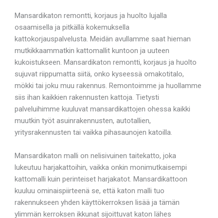
Mansardikaton remontti, korjaus ja huolto lujalla
osaamisella ja pitkällä kokemuksella
kattokorjauspalvelusta. Meidän avullamme saat hieman
mutkikkaammatkin kattomallit kuntoon ja uuteen
kukoistukseen. Mansardikaton remontti, korjaus ja huolto
sujuvat riippumatta siitä, onko kyseessä omakotitalo,
mökki tai joku muu rakennus. Remontoimme ja huollamme
siis ihan kaikkien rakennusten kattoja. Tietysti
palveluihimme kuuluvat mansardikattojen ohessa kaikki
muutkin työt asuinrakennusten, autotallien,
yritysrakennusten tai vaikka pihasaunojen katoilla.
Mansardikaton malli on nelisivuinen taitekatto, joka
lukeutuu harjakattoihin, vaikka onkin monimutkaisempi
kattomalli kuin perinteiset harjakatot. Mansardikattoon
kuuluu ominaispiirteenä se, että katon malli tuo
rakennukseen yhden käyttökerroksen lisää ja tämän
ylimmän kerroksen ikkunat sijoittuvat katon lähes