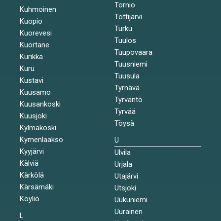
Tornio
Kuhmoinen
Tottijärvi
Kuopio
Turku
Kuorevesi
Tuulos
Kuortane
Tuupovaara
Kurikka
Tuusniemi
Kuru
Tuusula
Kustavi
Tyrnävä
Kuusamo
Tyrväntö
Kuusankoski
Tyrvää
Kuusjoki
Töysä
Kylmäkoski
Kymenlaakso
U
Kyyjärvi
Ulvila
Kälviä
Urjala
Kärkölä
Utajärvi
Kärsämäki
Utsjoki
Köyliö
Uukuniemi
Uurainen
L