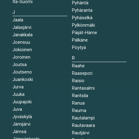
Itä-Suomi
Pyhäntä
Pyhäranta
J
Pyhäselkä
Jaala
Pylkönmäki
Jalasjärvi
Päijät-Häme
Janakkala
Pälkäne
Joensuu
Pöytyä
Jokioinen
Joroinen
R
Joutsa
Raahe
Joutseno
Raasepori
Juankoski
Raisio
Jurva
Rantasalmi
Juuka
Rantsila
Juupajoki
Ranua
Juva
Rauma
Jyväskylä
Rautalampi
Jämijärvi
Rautavaara
Jämsä
Rautjärvi
Jämsänkoski