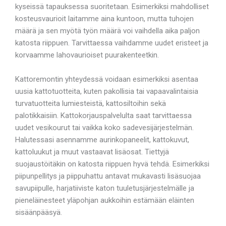
kyseissä tapauksessa suoritetaan. Esimerkiksi mahdolliset
kosteusvaurioit laitamme aina kuntoon, mutta tuhojen
määrä ja sen myötä työn määrä voi vaihdella aika paljon
katosta riippuen. Tarvittaessa vaihdamme uudet eristeet ja
korvaamme lahovaurioiset puurakenteetkin.
Kattoremontin yhteydessä voidaan esimerkiksi asentaa
uusia kattotuotteita, kuten pakollisia tai vapaavalintaisia
turvatuotteita lumiesteistä, kattosiltoihin sekä
palotikkaisiin. Kattokorjauspalvelulta saat tarvittaessa
uudet vesikourut tai vaikka koko sadevesijärjestelmän.
Halutessasi asennamme aurinkopaneelit, kattokuvut,
kattoluukut ja muut vastaavat lisäosat. Tiettyjä
suojaustöitäkin on katosta riippuen hyvä tehdä. Esimerkiksi
piipunpellitys ja piippuhattu antavat mukavasti lisäsuojaa
savupiipulle, harjatiiviste katon tuuletusjärjestelmälle ja
pieneläinesteet yläpohjan aukkoihin estämään eläinten
sisäänpääsyä.