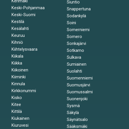
Kerimäki
Siuntio
Keski-Pohjanmaa
Snappertuna
Keski-Suomi
Sodankylä
Kestilä
Soini
Kesälahti
Somerniemi
Keuruu
Somero
Kihniö
Sonkajärvi
Kiihtelysvaara
Sotkamo
Kiikala
Sulkava
Kiikka
Sumiainen
Kiikoinen
Suolahti
Kiiminki
Suomenniemi
Kinnula
Suomusjärvi
Kirkkonummi
Suomussalmi
Kisko
Suonenjoki
Kitee
Sysmä
Kittilä
Säkylä
Kiukainen
Säynätsalo
Kiuruvesi
Sääksmäki