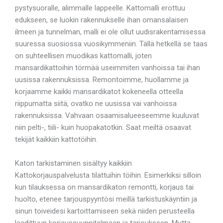
pystysuoralle, alimmalle lappeelle. Kattomalli erottuu
edukseen, se luokin rakennukselle ihan omansalaisen
ilmeen ja tunnelman, malli ei ole ollut uudisrakentamisessa
suuressa suosiossa vuosikymmeniin. Tällä hetkellä se taas
on suhteellisen muodikas kattomalli, joten
mansardikattoihin törmää useimmiten vanhoissa tai ihan
uusissa rakennuksissa. Remontoimme, huollamme ja
korjaamme kaikki mansardikatot kokeneella otteella
riippumatta siitä, ovatko ne uusissa vai vanhoissa
rakennuksissa. Vahvaan osaamisalueeseemme kuuluvat
niin pelti-, tiili- kuin huopakatotkin. Saat meiltä osaavat
tekijät kaikkiin kattotöihin.
Katon tarkistaminen sisältyy kaikkiin
Kattokorjauspalvelusta tilattuihin töihin. Esimerkiksi silloin
kun tilauksessa on mansardikaton remontti, korjaus tai
huolto, etenee tarjouspyyntösi meillä tarkistuskäyntiin ja
sinun toiveidesi kartoittamiseen sekä niiden perusteella
laadittuun korjaussuunnitelmaan ja tarjoukseen. Mutta