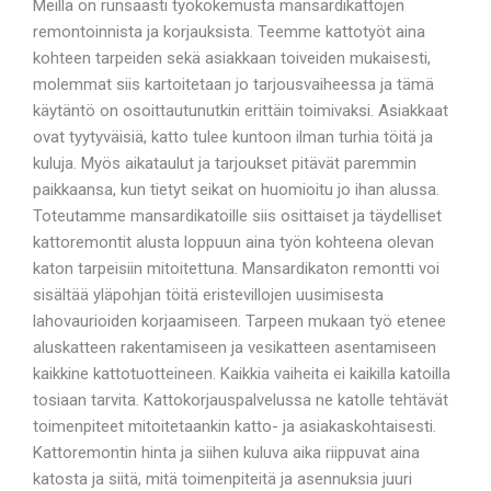
Meillä on runsaasti työkokemusta mansardikattojen
remontoinnista ja korjauksista. Teemme kattotyöt aina
kohteen tarpeiden sekä asiakkaan toiveiden mukaisesti,
molemmat siis kartoitetaan jo tarjousvaiheessa ja tämä
käytäntö on osoittautunutkin erittäin toimivaksi. Asiakkaat
ovat tyytyväisiä, katto tulee kuntoon ilman turhia töitä ja
kuluja. Myös aikataulut ja tarjoukset pitävät paremmin
paikkaansa, kun tietyt seikat on huomioitu jo ihan alussa.
Toteutamme mansardikatoille siis osittaiset ja täydelliset
kattoremontit alusta loppuun aina työn kohteena olevan
katon tarpeisiin mitoitettuna. Mansardikaton remontti voi
sisältää yläpohjan töitä eristevillojen uusimisesta
lahovaurioiden korjaamiseen. Tarpeen mukaan työ etenee
aluskatteen rakentamiseen ja vesikatteen asentamiseen
kaikkine kattotuotteineen. Kaikkia vaiheita ei kaikilla katoilla
tosiaan tarvita. Kattokorjauspalvelussa ne katolle tehtävät
toimenpiteet mitoitetaankin katto- ja asiakaskohtaisesti.
Kattoremontin hinta ja siihen kuluva aika riippuvat aina
katosta ja siitä, mitä toimenpiteitä ja asennuksia juuri