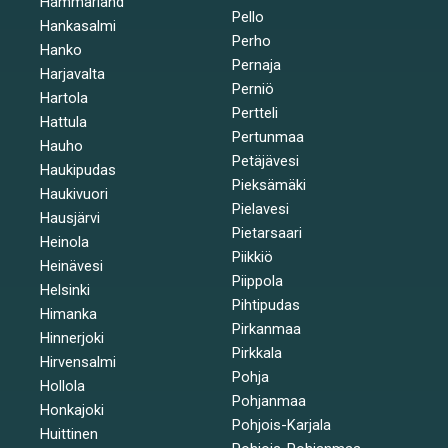
Hammarland
Pello
Hankasalmi
Perho
Hanko
Pernaja
Harjavalta
Perniö
Hartola
Pertteli
Hattula
Pertunmaa
Hauho
Petäjävesi
Haukipudas
Pieksämäki
Haukivuori
Pielavesi
Hausjärvi
Pietarsaari
Heinola
Piikkiö
Heinävesi
Piippola
Helsinki
Pihtipudas
Himanka
Pirkanmaa
Hinnerjoki
Pirkkala
Hirvensalmi
Pohja
Hollola
Pohjanmaa
Honkajoki
Pohjois-Karjala
Huittinen