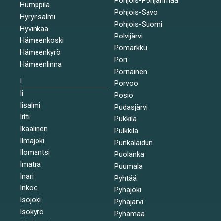
Pohjois-Pohjanmaa
Humppila
Pohjois-Savo
Hyrynsalmi
Pohjois-Suomi
Hyvinkää
Polvijärvi
Hämeenkoski
Pomarkku
Hämeenkyrö
Pori
Hämeenlinna
Pornainen
I
Porvoo
Ii
Posio
Iisalmi
Pudasjärvi
Iitti
Pukkila
Ikaalinen
Pulkkila
Ilmajoki
Punkalaidun
Ilomantsi
Puolanka
Imatra
Puumala
Inari
Pyhtää
Inkoo
Pyhäjoki
Isojoki
Pyhäjärvi
Isokyrö
Pyhämaa