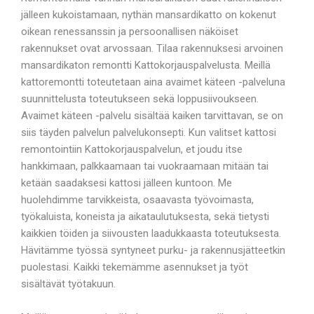
jälleen kukoistamaan, nythän mansardikatto on kokenut
oikean renessanssin ja persoonallisen näköiset
rakennukset ovat arvossaan. Tilaa rakennuksesi arvoinen
mansardikaton remontti Kattokorjauspalvelusta. Meillä
kattoremontti toteutetaan aina avaimet käteen -palveluna
suunnittelusta toteutukseen sekä loppusiivoukseen.
Avaimet käteen -palvelu sisältää kaiken tarvittavan, se on
siis täyden palvelun palvelukonsepti. Kun valitset kattosi
remontointiin Kattokorjauspalvelun, et joudu itse
hankkimaan, palkkaamaan tai vuokraamaan mitään tai
ketään saadaksesi kattosi jälleen kuntoon. Me
huolehdimme tarvikkeista, osaavasta työvoimasta,
työkaluista, koneista ja aikataulutuksesta, sekä tietysti
kaikkien töiden ja siivousten laadukkaasta toteutuksesta.
Hävitämme työssä syntyneet purku- ja rakennusjätteetkin
puolestasi. Kaikki tekemämme asennukset ja työt
sisältävät työtakuun.