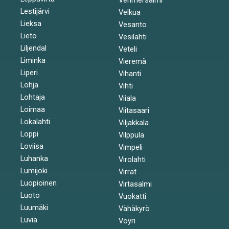
Lestijärvi
Velkua
Lieksa
Vesanto
Lieto
Vesilahti
Liljendal
Veteli
Liminka
Vieremä
Liperi
Vihanti
Lohja
Vihti
Lohtaja
Viiala
Loimaa
Viitasaari
Lokalahti
Viljakkala
Loppi
Vilppula
Loviisa
Vimpeli
Luhanka
Virolahti
Lumijoki
Virrat
Luopioinen
Virtasalmi
Luoto
Vuokatti
Luumäki
Vähäkyrö
Luvia
Vöyri