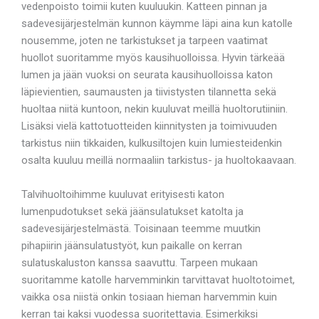
vedenpoisto toimii kuten kuuluukin. Katteen pinnan ja
sadevesijärjestelmän kunnon käymme läpi aina kun katolle
nousemme, joten ne tarkistukset ja tarpeen vaatimat
huollot suoritamme myös kausihuolloissa. Hyvin tärkeää
lumen ja jään vuoksi on seurata kausihuolloissa katon
läpievientien, saumausten ja tiivistysten tilannetta sekä
huoltaa niitä kuntoon, nekin kuuluvat meillä huoltorutiiniin.
Lisäksi vielä kattotuotteiden kiinnitysten ja toimivuuden
tarkistus niin tikkaiden, kulkusiltojen kuin lumiesteidenkin
osalta kuuluu meillä normaaliin tarkistus- ja huoltokaavaan.
Talvihuoltoihimme kuuluvat erityisesti katon
lumenpudotukset sekä jäänsulatukset katolta ja
sadevesijärjestelmästä. Toisinaan teemme muutkin
pihapiirin jäänsulatustyöt, kun paikalle on kerran
sulatuskaluston kanssa saavuttu. Tarpeen mukaan
suoritamme katolle harvemminkin tarvittavat huoltotoimet,
vaikka osa niistä onkin tosiaan hieman harvemmin kuin
kerran tai kaksi vuodessa suoritettavia. Esimerkiksi