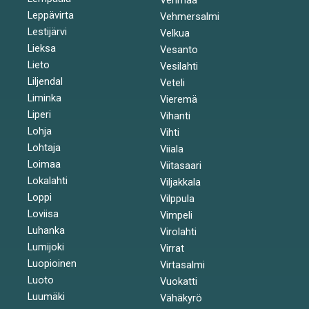
Leppävirta
Vehmersalmi
Lestijärvi
Velkua
Lieksa
Vesanto
Lieto
Vesilahti
Liljendal
Veteli
Liminka
Vieremä
Liperi
Vihanti
Lohja
Vihti
Lohtaja
Viiala
Loimaa
Viitasaari
Lokalahti
Viljakkala
Loppi
Vilppula
Loviisa
Vimpeli
Luhanka
Virolahti
Lumijoki
Virrat
Luopioinen
Virtasalmi
Luoto
Vuokatti
Luumäki
Vähäkyrö