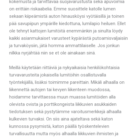
kokemusta ja tarvittavaa suojavarustusta sekä apuvoimia
on erittäin riskaabelia. Emme suosittele katolle lumen
sekaan kiipeämistä auton hinausköysi vyötäisillä ja toinen
pää savupiipun ympärille kiedottuna, lumilapio heiluen. Ellet
ole tehnyt kattojen lumitöitä enemmänkin ja sinulta löydy
kaikki asianmukaiset varusteet kypärästä putoamisvaljaisiin
ja turvaköysiin, jätä homma ammattilaiselle. Jos jonkun
nilkka nyrjähtää niin se et ole ainakaan sinä.
Meillä käytetään riittäviä ja nykyaikaisia henkilökohtaisia
turvavarusteita jokaisella lumitöihin osallistuvalla
työntekijällä, lisäksi toimimme pareittain. Mikäli alhaalla on
liikennettä autojen tai kevyen liikenteen muodossa,
hoidamme tarvittaessa muun muassa lumitöiden alla
olevista ovista ja porttikongeista liikkuvien asukkaiden
tiedotuksen sekä pystytämme varoitusmerkkejä alhaalla
kulkevien turvaksi. On siis aina ajateltava sekä katon
kunnossa pysymistä, katon päällä työskentelevien
turvallisuutta mutta myös alhaalla liikkuvien ihmisten ja