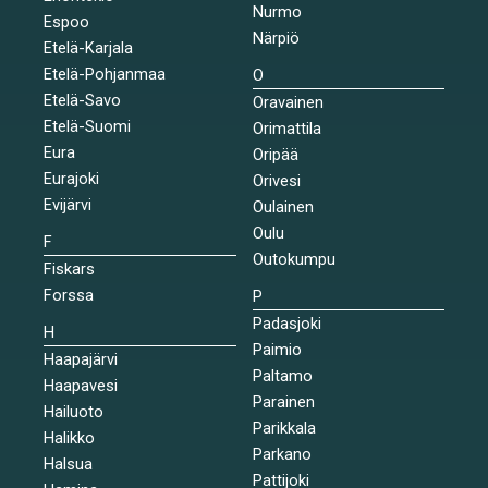
Nurmo
Espoo
Närpiö
Etelä-Karjala
Etelä-Pohjanmaa
O
Etelä-Savo
Oravainen
Etelä-Suomi
Orimattila
Eura
Oripää
Eurajoki
Orivesi
Evijärvi
Oulainen
Oulu
F
Outokumpu
Fiskars
Forssa
P
Padasjoki
H
Paimio
Haapajärvi
Paltamo
Haapavesi
Parainen
Hailuoto
Parikkala
Halikko
Parkano
Halsua
Pattijoki