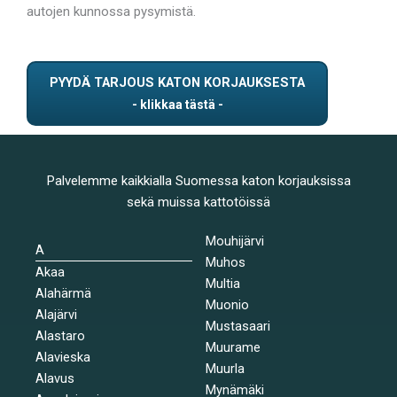
autojen kunnossa pysymistä.
PYYDÄ TARJOUS KATON KORJAUKSESTA
Palvelemme kaikkialla Suomessa katon korjauksissa
sekä muissa kattotöissä
Mouhijärvi
A
Muhos
Akaa
Multia
Alahärmä
Muonio
Alajärvi
Mustasaari
Alastaro
Muurame
Alavieska
Muurla
Alavus
Mynämäki