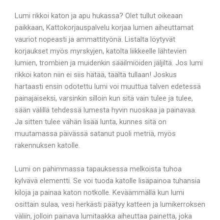
Lumi rikkoi katon ja apu hukassa? Olet tullut oikeaan
paikkaan, Kattokorjauspalvelu korjaa lumen aiheuttamat
vauriot nopeasti ja ammattityönä. Listalta löytyvät
korjaukset myös myrskyjen, katolta liikkeelle lähtevien
lumien, trombien ja muidenkin sääilmiöiden jäljiltä. Jos lumi
rikkoi katon niin ei siis hätää, täältä tullaan! Joskus
hartaasti ensin odotettu lumi voi muuttua talven edetessä
painajaiseksi, varsinkin silloin kun sitä vain tulee ja tulee,
sään välillä tehdessä lumesta hyvin nuoskaa ja painavaa.
Ja sitten tulee vähän lisää lunta, kunnes sitä on
muutamassa päivässä satanut puoli metriä, myös
rakennuksen katolle.
Lumi on pahimmassa tapauksessa melkoista tuhoa
kylvävä elementti. Se voi tuoda katolle lisäpainoa tuhansia
kiloja ja painaa katon notkolle. Keväämmällä kun lumi
osittain sulaa, vesi herkästi päätyy katteen ja lumikerroksen
väliin, jolloin painava lumitaakka aiheuttaa painetta, joka