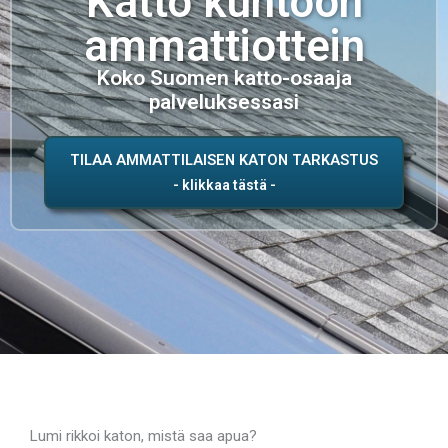
Katto kuntoon
ammattiottein
Koko Suomen katto-osaaja
palveluksessasi
TILAA AMMATTILAISEN KATON TARKASTUS
Lumi rikkoi katon, mistä saa apua?