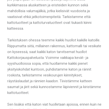
kurkkimassa aluskatteen ja eristeiden kunnon sekä
mahdollisia valumajälkiä, jotka kielisivät vuodoista ja
vaatisivat ehkä jatkotoimenpiteitä. Tarkistamme että
kattotuotteet ja kattoturvatuotteet ovat tiukasti kiinni
katteessa.
Tarkistuksen ohessa teemme kaikki huollot kaikille katoille.
Riippumatta siitä, millainen rakennus, kattomalli tai vesikate
on kyseessä, saat kaikki katon tarvitsemat huollot
Kattokorjauspalvelusta. Voimme vaikkapa kevät- ja
syyshuolloissa sopia, että huollamme kaikki pienet
yksityiskohdat kuntoon, puhdistamme katon ja rännit
roskista, tarkistamme vesikourujen kiinnitykset,
räystäslaudat ja rännien kaadon. Tiivistämme katteen
saumat ja jiirit sekä kunnostamme läpiviennit ja kiristämme
kattotuotteet.
Sen lisäksi että katon viat huolletaan ajoissa, ennen kuin ne