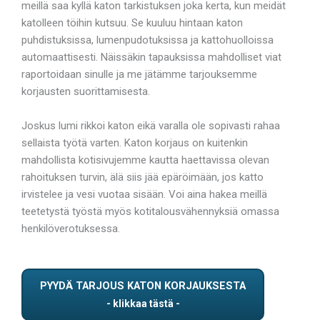
meillä saa kyllä katon tarkistuksen joka kerta, kun meidät
katolleen töihin kutsuu. Se kuuluu hintaan katon
puhdistuksissa, lumenpudotuksissa ja kattohuolloissa
automaattisesti. Näissäkin tapauksissa mahdolliset viat
raportoidaan sinulle ja me jätämme tarjouksemme
korjausten suorittamisesta.
Joskus lumi rikkoi katon eikä varalla ole sopivasti rahaa
sellaista työtä varten. Katon korjaus on kuitenkin
mahdollista kotisivujemme kautta haettavissa olevan
rahoituksen turvin, älä siis jää epäröimään, jos katto
irvistelee ja vesi vuotaa sisään. Voi aina hakea meillä
teetetystä työstä myös kotitalousvähennyksiä omassa
henkilöverotuksessa.
PYYDÄ TARJOUS KATON KORJAUKSESTA