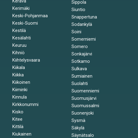
Kerava
Sippola
Kerimäki
Siuntio
Keski-Pohjanmaa
Snappertuna
Keski-Suomi
Sodankylä
Kestilä
Soini
Kesälahti
Somerniemi
Keuruu
Somero
Kihniö
Sonkajärvi
Kiihtelysvaara
Sotkamo
Kiikala
Sulkava
Kiikka
Sumiainen
Kiikoinen
Suolahti
Kiiminki
Suomenniemi
Kinnula
Suomusjärvi
Kirkkonummi
Suomussalmi
Kisko
Suonenjoki
Kitee
Sysmä
Kittilä
Säkylä
Kiukainen
Säynätsalo