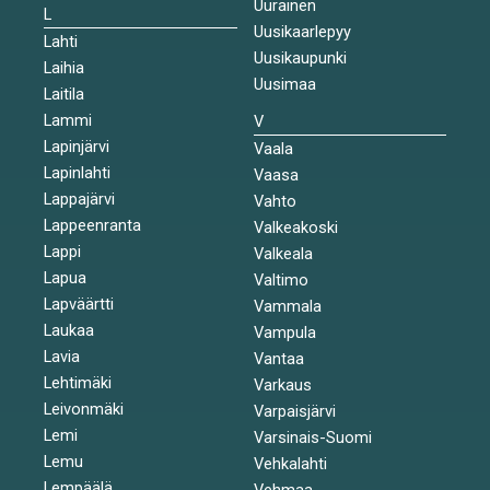
Uurainen
L
Uusikaarlepyy
Lahti
Uusikaupunki
Laihia
Uusimaa
Laitila
Lammi
V
Lapinjärvi
Vaala
Lapinlahti
Vaasa
Lappajärvi
Vahto
Lappeenranta
Valkeakoski
Lappi
Valkeala
Lapua
Valtimo
Lapväärtti
Vammala
Laukaa
Vampula
Lavia
Vantaa
Lehtimäki
Varkaus
Leivonmäki
Varpaisjärvi
Lemi
Varsinais-Suomi
Lemu
Vehkalahti
Lempäälä
Vehmaa