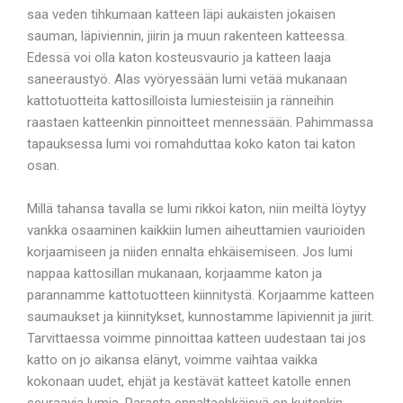
saa veden tihkumaan katteen läpi aukaisten jokaisen
sauman, läpiviennin, jiirin ja muun rakenteen katteessa.
Edessä voi olla katon kosteusvaurio ja katteen laaja
saneeraustyö. Alas vyöryessään lumi vetää mukanaan
kattotuotteita kattosilloista lumiesteisiin ja ränneihin
raastaen katteenkin pinnoitteet mennessään. Pahimmassa
tapauksessa lumi voi romahduttaa koko katon tai katon
osan.
Millä tahansa tavalla se lumi rikkoi katon, niin meiltä löytyy
vankka osaaminen kaikkiin lumen aiheuttamien vaurioiden
korjaamiseen ja niiden ennalta ehkäisemiseen. Jos lumi
nappaa kattosillan mukanaan, korjaamme katon ja
parannamme kattotuotteen kiinnitystä. Korjaamme katteen
saumaukset ja kiinnitykset, kunnostamme läpiviennit ja jiirit.
Tarvittaessa voimme pinnoittaa katteen uudestaan tai jos
katto on jo aikansa elänyt, voimme vaihtaa vaikka
kokonaan uudet, ehjät ja kestävät katteet katolle ennen
seuraavia lumia. Parasta ennaltaehkäisyä on kuitenkin