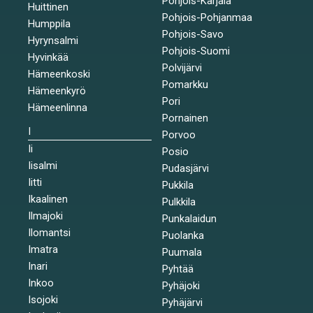
Pohjois-Karjala
Huittinen
Pohjois-Pohjanmaa
Humppila
Pohjois-Savo
Hyrynsalmi
Pohjois-Suomi
Hyvinkää
Polvijärvi
Hämeenkoski
Pomarkku
Hämeenkyrö
Pori
Hämeenlinna
Pornainen
I
Porvoo
Ii
Posio
Iisalmi
Pudasjärvi
Iitti
Pukkila
Ikaalinen
Pulkkila
Ilmajoki
Punkalaidun
Ilomantsi
Puolanka
Imatra
Puumala
Inari
Pyhtää
Inkoo
Pyhäjoki
Isojoki
Pyhäjärvi