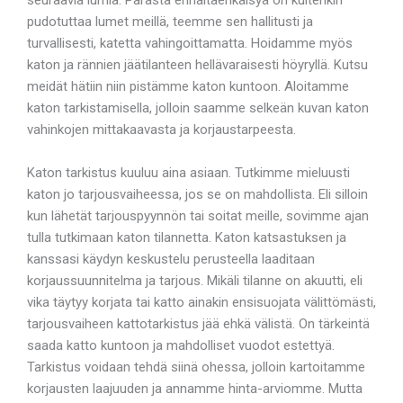
pudotuttaa lumet meillä, teemme sen hallitusti ja
turvallisesti, katetta vahingoittamatta. Hoidamme myös
katon ja rännien jäätilanteen hellävaraisesti höyryllä. Kutsu
meidät hätiin niin pistämme katon kuntoon. Aloitamme
katon tarkistamisella, jolloin saamme selkeän kuvan katon
vahinkojen mittakaavasta ja korjaustarpeesta.
Katon tarkistus kuuluu aina asiaan. Tutkimme mieluusti
katon jo tarjousvaiheessa, jos se on mahdollista. Eli silloin
kun lähetät tarjouspyynnön tai soitat meille, sovimme ajan
tulla tutkimaan katon tilannetta. Katon katsastuksen ja
kanssasi käydyn keskustelu perusteella laaditaan
korjaussuunnitelma ja tarjous. Mikäli tilanne on akuutti, eli
vika täytyy korjata tai katto ainakin ensisuojata välittömästi,
tarjousvaiheen kattotarkistus jää ehkä välistä. On tärkeintä
saada katto kuntoon ja mahdolliset vuodot estettyä.
Tarkistus voidaan tehdä siinä ohessa, jolloin kartoitamme
korjausten laajuuden ja annamme hinta-arviomme. Mutta