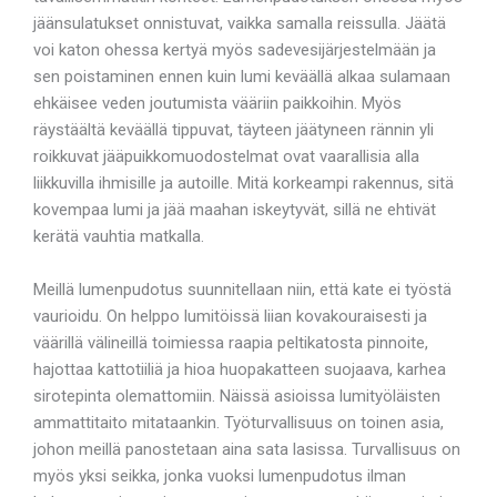
jäänsulatukset onnistuvat, vaikka samalla reissulla. Jäätä
voi katon ohessa kertyä myös sadevesijärjestelmään ja
sen poistaminen ennen kuin lumi keväällä alkaa sulamaan
ehkäisee veden joutumista vääriin paikkoihin. Myös
räystäältä keväällä tippuvat, täyteen jäätyneen rännin yli
roikkuvat jääpuikkomuodostelmat ovat vaarallisia alla
liikkuvilla ihmisille ja autoille. Mitä korkeampi rakennus, sitä
kovempaa lumi ja jää maahan iskeytyvät, sillä ne ehtivät
kerätä vauhtia matkalla.
Meillä lumenpudotus suunnitellaan niin, että kate ei työstä
vaurioidu. On helppo lumitöissä liian kovakouraisesti ja
väärillä välineillä toimiessa raapia peltikatosta pinnoite,
hajottaa kattotiiliä ja hioa huopakatteen suojaava, karhea
sirotepinta olemattomiin. Näissä asioissa lumityöläisten
ammattitaito mitataankin. Työturvallisuus on toinen asia,
johon meillä panostetaan aina sata lasissa. Turvallisuus on
myös yksi seikka, jonka vuoksi lumenpudotus ilman