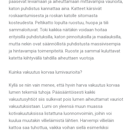
pääsevät leviämään ja aiheuttamaan mittavampia vaurioita,
katon puhdistus kannattaa aina. Katteet kärsivät
roskaantumisesta ja roskan katolle sitomasta
kosteudesta. Peltikatto lopulta ruostuu, huopa ja tiili
sammaloituvat. Toki kaikkia näitäkin voidaan hoitaa
erityisillä puhdistuksilla, katon pinnoituksilla ja maalauksilla,
mutta nekin ovat säännöllistä puhdistusta massiivisempia
ja hintavampia toimenpiteitä. Ruoste ja sammal kuluttavat
katetta kiihtyvällä tahdilla aiheuttaen vuotoja.
Kuinka vakuutus korvaa lumivaurioita?
Kyllä se niin vain menee, että hyvin harva vakuutus korvaa
lumen tekemiä tuhoja. Pääsääntöisesti kaikki
vakuutusyhtiöt siis sulkevat pois lumen aiheuttamat vauriot
vakuutuksistaan. Lumi on yleensä muun muassa
kotivakuutuksissa listattuna luonnonvoimiin, joihin voi
kuulua muutakin villieläimistä lähtien. Harvempi villieläin
kattoa saa tuhottua, vaikka voihan siellä esimerkiksi