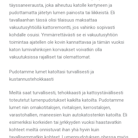
täyssaneerausta, joka aiheutuu katolle kertyneen ja
pudottamatta jätetyn lumen painosta tai liikkeistä. Eli
tavallaanhan tässä olisi tilaisuus maksattaa
vakuutusyhtiöllä kattoremontti, jos vahinko sopivasti
kohdalle osuisi. Ymmärrettävästi se ei vakuutusyhtiön
toimintaa ajatellen ole kovin kannattavaa ja tämän vuoksi
katon lumivahinkojen korvaukset voivatkin olla
vakuutuksissa rajalliset tai olemattomat.
Pudotamme lumet katoltasi turvallisesti ja
kustannustehokkaasti
Meiltä saat turvallisesti, tehokkaasti ja kattoystävällisesti
toteutetut lumenpudotukset kaikilta katoilta. Pudotamme
lumet niin omakotitalojen, rivitalojen, kerrostalojen,
varastohallien, maneesien kuin autokatostenkin katoilta. Eli
esimerkiksi korkeiden tai jyrkkyyden vuoksi haastavatkin
kohteet meiltä onnistuvat ihan yhä hyvin kuin
tavallisemmatkin kohteet. Lumenpudotuksen ohessa myös