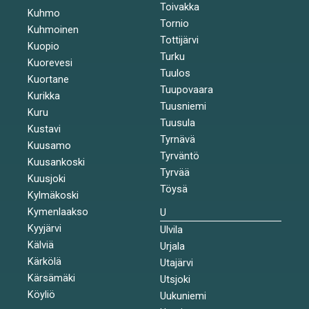
Toivakka
Kuhmo
Tornio
Kuhmoinen
Tottijärvi
Kuopio
Turku
Kuorevesi
Tuulos
Kuortane
Tuupovaara
Kurikka
Tuusniemi
Kuru
Tuusula
Kustavi
Tyrnävä
Kuusamo
Tyrväntö
Kuusankoski
Tyrvää
Kuusjoki
Töysä
Kylmäkoski
Kymenlaakso
U
Kyyjärvi
Ulvila
Kälviä
Urjala
Kärkölä
Utajärvi
Kärsämäki
Utsjoki
Köyliö
Uukuniemi