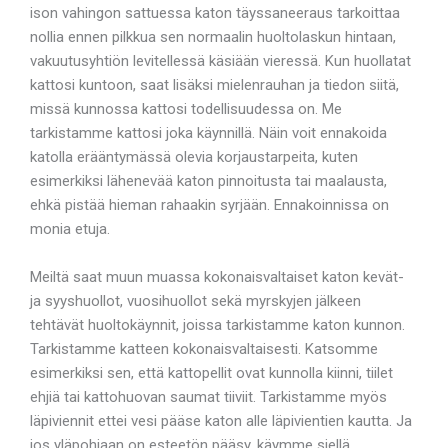
ison vahingon sattuessa katon täyssaneeraus tarkoittaa
nollia ennen pilkkua sen normaalin huoltolaskun hintaan,
vakuutusyhtiön levitellessä käsiään vieressä. Kun huollatat
kattosi kuntoon, saat lisäksi mielenrauhan ja tiedon siitä,
missä kunnossa kattosi todellisuudessa on. Me
tarkistamme kattosi joka käynnillä. Näin voit ennakoida
katolla erääntymässä olevia korjaustarpeita, kuten
esimerkiksi lähenevää katon pinnoitusta tai maalausta,
ehkä pistää hieman rahaakin syrjään. Ennakoinnissa on
monia etuja.
Meiltä saat muun muassa kokonaisvaltaiset katon kevät-
ja syyshuollot, vuosihuollot sekä myrskyjen jälkeen
tehtävät huoltokäynnit, joissa tarkistamme katon kunnon.
Tarkistamme katteen kokonaisvaltaisesti. Katsomme
esimerkiksi sen, että kattopellit ovat kunnolla kiinni, tiilet
ehjiä tai kattohuovan saumat tiiviit. Tarkistamme myös
läpiviennit ettei vesi pääse katon alle läpivientien kautta. Ja
jos yläpohjaan on esteetön pääsy, käymme siellä