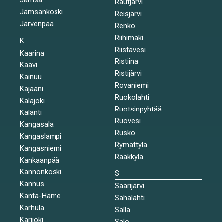
Rautjärvi
Jämsänkoski
Reisjärvi
Järvenpää
Renko
Riihimäki
K
Riistavesi
Kaarina
Ristiina
Kaavi
Ristijärvi
Kainuu
Rovaniemi
Kajaani
Ruokolahti
Kalajoki
Ruotsinpyhtää
Kalanti
Ruovesi
Kangasala
Rusko
Kangaslampi
Rymättylä
Kangasniemi
Rääkkylä
Kankaanpää
Kannonkoski
S
Kannus
Saarijärvi
Kanta-Häme
Sahalahti
Karhula
Salla
Karijoki
Salo