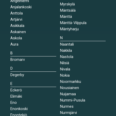
Angelniemi
Myrskylä
Anjalankoski
Mäntsälä
Anttola
Mänttä
Artjärvi
Mänttä-Vilppula
Asikkala
Mäntyharju
Askainen
N
Askola
Aura
Naantali
Nakkila
B
Nastola
Bromarv
Nilsiä
D
Nivala
Degerby
Nokia
Noormarkku
E
Nousiainen
Eckerö
Nuijamaa
Elimäki
Nummi-Pusula
Eno
Nurmes
Enonkoski
Nurmijärvi
Enontekiö