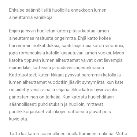
Ehkäise säännöllisillä huolloilla ennakkoon lumen
aiheuttamia vahinkoja
Ehjän ja hyvin huolletun katon pitäisi kestää lumen
aiheuttamaa rasitusta ongelmitta. Ehjä katto kokee
harvemmin notkahduksia, saati laajempia katon vinoumia,
jopa romahduksia katolle kasautuvan lumen vuoksi. Myös
katolta tippuvan lumen aiheuttamat vaivat ovat lievempiä
esimerkiksi katteissa ja sadevesijärjestelmässä.
Kattotuotteet, kuten tikkaat pysyvät paremmin katolla ja
lumen aiheuttamat vuodotkin jäävät syntymättä, kun kate
on pidetty vesitiiviinä ja ehjänä. Siksi katon hyvinvointiin
panostaminen on tärkeää. Kun katosta huolehditaan
säännöllisesti puhdistuksin ja huolloin, mittavat
paniikkikorjaukset vahinkojen sattuessa jäävät pois
kuvioista.
Totta kai katon säännöllinen huollattaminen maksaa. Mutta