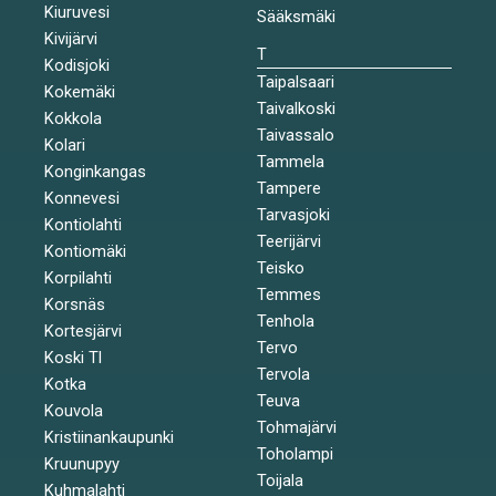
Kiuruvesi
Sääksmäki
Kivijärvi
T
Kodisjoki
Taipalsaari
Kokemäki
Taivalkoski
Kokkola
Taivassalo
Kolari
Tammela
Konginkangas
Tampere
Konnevesi
Tarvasjoki
Kontiolahti
Teerijärvi
Kontiomäki
Teisko
Korpilahti
Temmes
Korsnäs
Tenhola
Kortesjärvi
Tervo
Koski Tl
Tervola
Kotka
Teuva
Kouvola
Tohmajärvi
Kristiinankaupunki
Toholampi
Kruunupyy
Toijala
Kuhmalahti