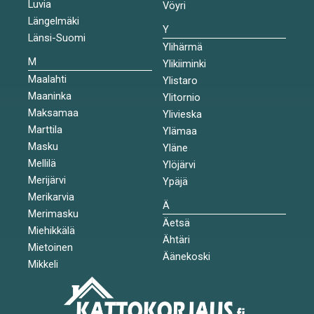
Luvia
Vöyri
Längelmäki
Y
Länsi-Suomi
Ylihärmä
M
Ylikiiminki
Maalahti
Ylistaro
Maaninka
Ylitornio
Maksamaa
Ylivieska
Marttila
Ylämaa
Masku
Yläne
Mellilä
Ylöjärvi
Merijärvi
Ypäjä
Merikarvia
Ä
Merimasku
Äetsä
Miehikkälä
Ähtäri
Mietoinen
Äänekoski
Mikkeli