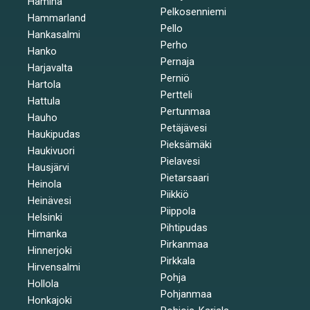
Hamina
Pelkosenniemi
Hammarland
Pello
Hankasalmi
Perho
Hanko
Pernaja
Harjavalta
Perniö
Hartola
Pertteli
Hattula
Pertunmaa
Hauho
Petäjävesi
Haukipudas
Pieksämäki
Haukivuori
Pielavesi
Hausjärvi
Pietarsaari
Heinola
Piikkiö
Heinävesi
Piippola
Helsinki
Pihtipudas
Himanka
Pirkanmaa
Hinnerjoki
Pirkkala
Hirvensalmi
Pohja
Hollola
Pohjanmaa
Honkajoki