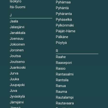
Isokyrö
Pyhämaa
Itä-Suomi
Pyhäntä
Pyhäranta
J
Pyhäselkä
Jaala
Pylkönmäki
Jalasjärvi
Päijät-Häme
Janakkala
Pälkäne
Joensuu
Pöytyä
Jokioinen
Joroinen
R
Joutsa
Raahe
Joutseno
Raasepori
Juankoski
Raisio
Jurva
Rantasalmi
Juuka
Rantsila
Juupajoki
Ranua
Juva
Rauma
Jyväskylä
Rautalampi
Jämijärvi
Rautavaara
Jämsä