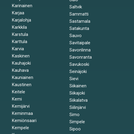
Karinainen
Saltvik
Karjaa
Sammatti
Karjalohja
Sastamala
Karkkila
Satakunta
Karstula
Sauvo
Karttula
Savitaipale
Karvia
Savonlinna
Kaskinen
Savonranta
Kauhajoki
Savukoski
Kauhava
Seinäjoki
Kauniainen
Sievi
Kaustinen
Siikainen
Keitele
Siikajoki
Kemi
Siikalatva
Kemijärvi
Siilinjärvi
Keminmaa
Simo
Kemiönsaari
Simpele
Kempele
Sipoo