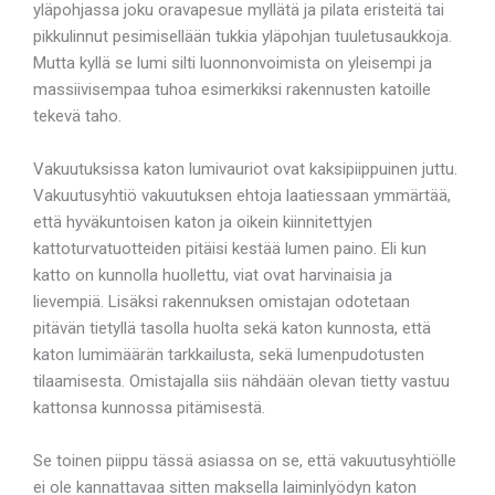
yläpohjassa joku oravapesue myllätä ja pilata eristeitä tai
pikkulinnut pesimisellään tukkia yläpohjan tuuletusaukkoja.
Mutta kyllä se lumi silti luonnonvoimista on yleisempi ja
massiivisempaa tuhoa esimerkiksi rakennusten katoille
tekevä taho.
Vakuutuksissa katon lumivauriot ovat kaksipiippuinen juttu.
Vakuutusyhtiö vakuutuksen ehtoja laatiessaan ymmärtää,
että hyväkuntoisen katon ja oikein kiinnitettyjen
kattoturvatuotteiden pitäisi kestää lumen paino. Eli kun
katto on kunnolla huollettu, viat ovat harvinaisia ja
lievempiä. Lisäksi rakennuksen omistajan odotetaan
pitävän tietyllä tasolla huolta sekä katon kunnosta, että
katon lumimäärän tarkkailusta, sekä lumenpudotusten
tilaamisesta. Omistajalla siis nähdään olevan tietty vastuu
kattonsa kunnossa pitämisestä.
Se toinen piippu tässä asiassa on se, että vakuutusyhtiölle
ei ole kannattavaa sitten maksella laiminlyödyn katon