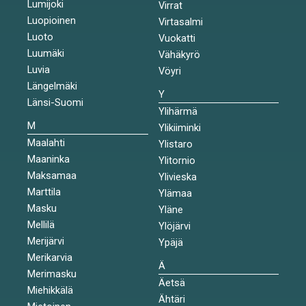
Lumijoki
Virrat
Luopioinen
Virtasalmi
Luoto
Vuokatti
Luumäki
Vähäkyrö
Luvia
Vöyri
Längelmäki
Y
Länsi-Suomi
Ylihärmä
M
Ylikiiminki
Maalahti
Ylistaro
Maaninka
Ylitornio
Maksamaa
Ylivieska
Marttila
Ylämaa
Masku
Yläne
Mellilä
Ylöjärvi
Merijärvi
Ypäjä
Merikarvia
Ä
Merimasku
Äetsä
Miehikkälä
Ähtäri