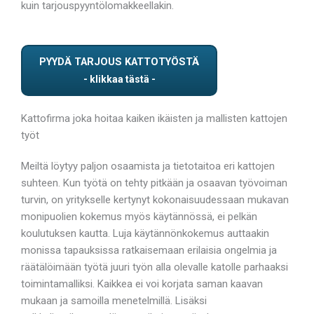
kuin tarjouspyyntölomakkeellakin.
PYYDÄ TARJOUS KATTOTYÖSTÄ
Kattofirma joka hoitaa kaiken ikäisten ja mallisten kattojen
työt
Meiltä löytyy paljon osaamista ja tietotaitoa eri kattojen
suhteen. Kun työtä on tehty pitkään ja osaavan työvoiman
turvin, on yritykselle kertynyt kokonaisuudessaan mukavan
monipuolien kokemus myös käytännössä, ei pelkän
koulutuksen kautta. Luja käytännönkokemus auttaakin
monissa tapauksissa ratkaisemaan erilaisia ongelmia ja
räätälöimään työtä juuri työn alla olevalle katolle parhaaksi
toimintamalliksi. Kaikkea ei voi korjata saman kaavan
mukaan ja samoilla menetelmillä. Lisäksi