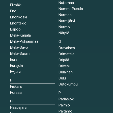
Nuijamaa
Elimäki
Nummi-Pusula
Eno
Nurmes
Enonkoski
Nurmijärvi
Enontekiö
Nurmo
Espoo
Närpiö
Etelä-Karjala
Etelä-Pohjanmaa
O
Etelä-Savo
Oravainen
Etelä-Suomi
Orimattila
Eura
Oripää
Eurajoki
Orivesi
Evijärvi
Oulainen
Oulu
F
Outokumpu
Fiskars
Forssa
P
Padasjoki
H
Paimio
Haapajärvi
Paltamo