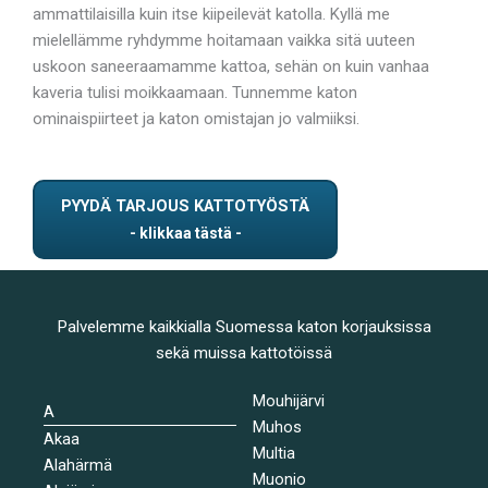
ammattilaisilla kuin itse kiipeilevät katolla. Kyllä me
mielellämme ryhdymme hoitamaan vaikka sitä uuteen
uskoon saneeraamamme kattoa, sehän on kuin vanhaa
kaveria tulisi moikkaamaan. Tunnemme katon
ominaispiirteet ja katon omistajan jo valmiiksi.
PYYDÄ TARJOUS KATTOTYÖSTÄ
Palvelemme kaikkialla Suomessa katon korjauksissa
sekä muissa kattotöissä
Mouhijärvi
A
Muhos
Akaa
Multia
Alahärmä
Muonio