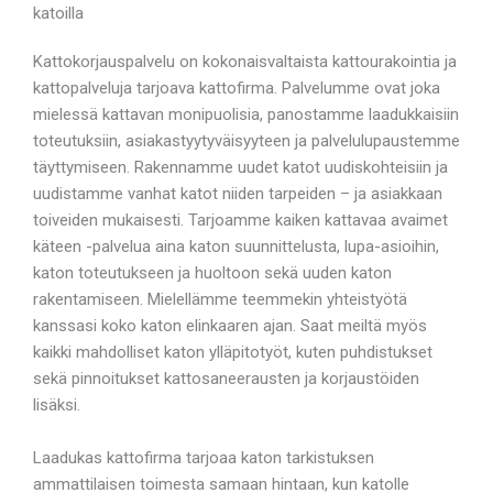
katoilla
Kattokorjauspalvelu on kokonaisvaltaista kattourakointia ja
kattopalveluja tarjoava kattofirma. Palvelumme ovat joka
mielessä kattavan monipuolisia, panostamme laadukkaisiin
toteutuksiin, asiakastyytyväisyyteen ja palvelulupaustemme
täyttymiseen. Rakennamme uudet katot uudiskohteisiin ja
uudistamme vanhat katot niiden tarpeiden – ja asiakkaan
toiveiden mukaisesti. Tarjoamme kaiken kattavaa avaimet
käteen -palvelua aina katon suunnittelusta, lupa-asioihin,
katon toteutukseen ja huoltoon sekä uuden katon
rakentamiseen. Mielellämme teemmekin yhteistyötä
kanssasi koko katon elinkaaren ajan. Saat meiltä myös
kaikki mahdolliset katon ylläpitotyöt, kuten puhdistukset
sekä pinnoitukset kattosaneerausten ja korjaustöiden
lisäksi.
Laadukas kattofirma tarjoaa katon tarkistuksen
ammattilaisen toimesta samaan hintaan, kun katolle