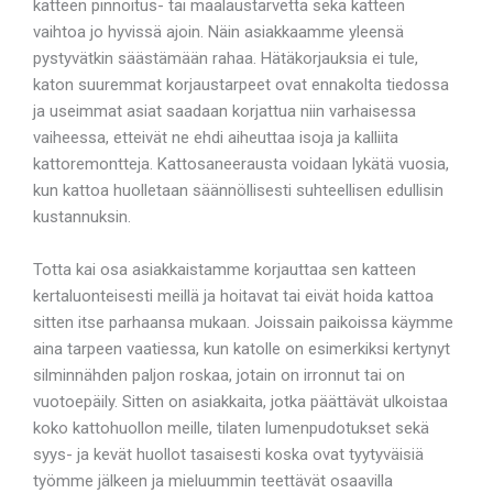
katteen pinnoitus- tai maalaustarvetta sekä katteen
vaihtoa jo hyvissä ajoin. Näin asiakkaamme yleensä
pystyvätkin säästämään rahaa. Hätäkorjauksia ei tule,
katon suuremmat korjaustarpeet ovat ennakolta tiedossa
ja useimmat asiat saadaan korjattua niin varhaisessa
vaiheessa, etteivät ne ehdi aiheuttaa isoja ja kalliita
kattoremontteja. Kattosaneerausta voidaan lykätä vuosia,
kun kattoa huolletaan säännöllisesti suhteellisen edullisin
kustannuksin.
Totta kai osa asiakkaistamme korjauttaa sen katteen
kertaluonteisesti meillä ja hoitavat tai eivät hoida kattoa
sitten itse parhaansa mukaan. Joissain paikoissa käymme
aina tarpeen vaatiessa, kun katolle on esimerkiksi kertynyt
silminnähden paljon roskaa, jotain on irronnut tai on
vuotoepäily. Sitten on asiakkaita, jotka päättävät ulkoistaa
koko kattohuollon meille, tilaten lumenpudotukset sekä
syys- ja kevät huollot tasaisesti koska ovat tyytyväisiä
työmme jälkeen ja mieluummin teettävät osaavilla