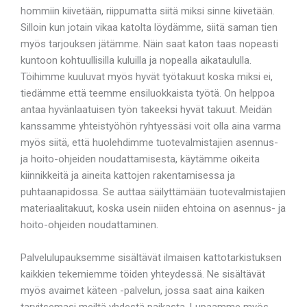
hommiin kiivetään, riippumatta siitä miksi sinne kiivetään.
Silloin kun jotain vikaa katolta löydämme, siitä saman tien
myös tarjouksen jätämme. Näin saat katon taas nopeasti
kuntoon kohtuullisilla kuluilla ja nopealla aikataululla.
Töihimme kuuluvat myös hyvät työtakuut koska miksi ei,
tiedämme että teemme ensiluokkaista työtä. On helppoa
antaa hyvänlaatuisen työn takeeksi hyvät takuut. Meidän
kanssamme yhteistyöhön ryhtyessäsi voit olla aina varma
myös siitä, että huolehdimme tuotevalmistajien asennus-
ja hoito-ohjeiden noudattamisesta, käytämme oikeita
kiinnikkeitä ja aineita kattojen rakentamisessa ja
puhtaanapidossa. Se auttaa säilyttämään tuotevalmistajien
materiaalitakuut, koska usein niiden ehtoina on asennus- ja
hoito-ohjeiden noudattaminen.
Palvelulupauksemme sisältävät ilmaisen kattotarkistuksen
kaikkien tekemiemme töiden yhteydessä. Ne sisältävät
myös avaimet käteen -palvelun, jossa saat aina kaiken
tarvitsemasi meiltä yhdestä paikasta. Lupaamme myös