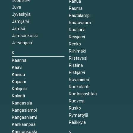
Ranua
Juva
Rauma
Jyväskylä
Rautalampi
Jämijärvi
Rautavaara
Jämsä
Rautjärvi
Jämsänkoski
Reisjärvi
Järvenpää
Renko
Riihimäki
K
Riistavesi
Kaarina
Ristiina
Kaavi
Ristijärvi
Kainuu
Rovaniemi
Kajaani
Ruokolahti
Kalajoki
Ruotsinpyhtää
Kalanti
Ruovesi
Kangasala
Rusko
Kangaslampi
Rymättylä
Kangasniemi
Rääkkylä
Kankaanpää
Kannonkoski
S