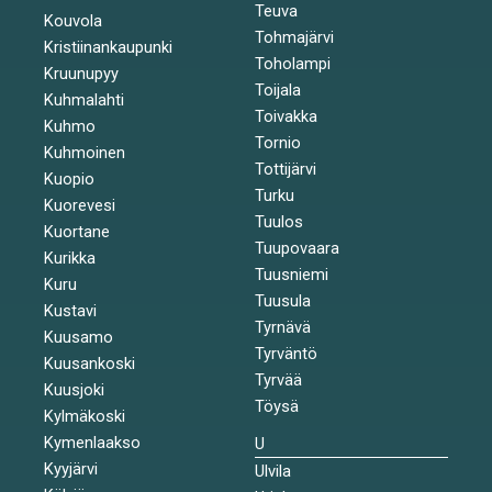
Teuva
Kouvola
Tohmajärvi
Kristiinankaupunki
Toholampi
Kruunupyy
Toijala
Kuhmalahti
Toivakka
Kuhmo
Tornio
Kuhmoinen
Tottijärvi
Kuopio
Turku
Kuorevesi
Tuulos
Kuortane
Tuupovaara
Kurikka
Tuusniemi
Kuru
Tuusula
Kustavi
Tyrnävä
Kuusamo
Tyrväntö
Kuusankoski
Tyrvää
Kuusjoki
Töysä
Kylmäkoski
Kymenlaakso
U
Kyyjärvi
Ulvila