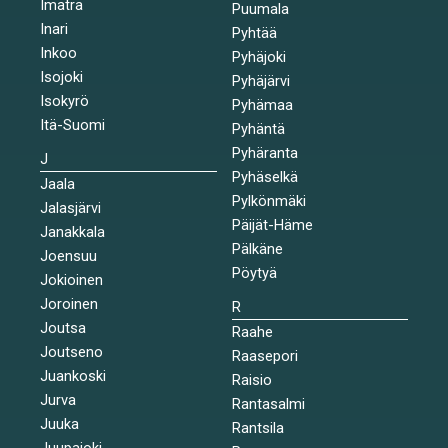
Imatra
Puumala
Inari
Pyhtää
Inkoo
Pyhäjoki
Isojoki
Pyhäjärvi
Isokyrö
Pyhämaa
Itä-Suomi
Pyhäntä
Pyhäranta
J
Pyhäselkä
Jaala
Pylkönmäki
Jalasjärvi
Päijät-Häme
Janakkala
Pälkäne
Joensuu
Pöytyä
Jokioinen
Joroinen
R
Joutsa
Raahe
Joutseno
Raasepori
Juankoski
Raisio
Jurva
Rantasalmi
Juuka
Rantsila
Juupajoki