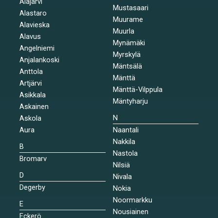
Alajärvi
Mustasaari
Alastaro
Muurame
Alavieska
Muurla
Alavus
Mynämäki
Angelniemi
Myrskylä
Anjalankoski
Mäntsälä
Anttola
Mänttä
Artjärvi
Mänttä-Vilppula
Asikkala
Mäntyharju
Askainen
N
Askola
Aura
Naantali
Nakkila
B
Nastola
Bromarv
Nilsiä
D
Nivala
Degerby
Nokia
Noormarkku
E
Nousiainen
Eckerö