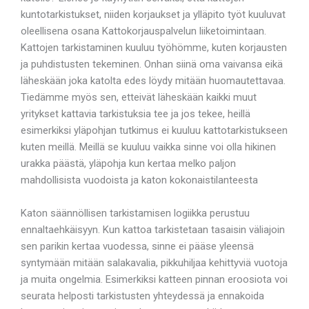
kuntotarkistukset, niiden korjaukset ja ylläpito työt kuuluvat
oleellisena osana Kattokorjauspalvelun liiketoimintaan.
Kattojen tarkistaminen kuuluu työhömme, kuten korjausten
ja puhdistusten tekeminen. Onhan siinä oma vaivansa eikä
läheskään joka katolta edes löydy mitään huomautettavaa.
Tiedämme myös sen, etteivät läheskään kaikki muut
yritykset kattavia tarkistuksia tee ja jos tekee, heillä
esimerkiksi yläpohjan tutkimus ei kuuluu kattotarkistukseen
kuten meillä. Meillä se kuuluu vaikka sinne voi olla hikinen
urakka päästä, yläpohja kun kertaa melko paljon
mahdollisista vuodoista ja katon kokonaistilanteesta
Katon säännöllisen tarkistamisen logiikka perustuu
ennaltaehkäisyyn. Kun kattoa tarkistetaan tasaisin väliajoin
sen parikin kertaa vuodessa, sinne ei pääse yleensä
syntymään mitään salakavalia, pikkuhiljaa kehittyviä vuotoja
ja muita ongelmia. Esimerkiksi katteen pinnan eroosiota voi
seurata helposti tarkistusten yhteydessä ja ennakoida