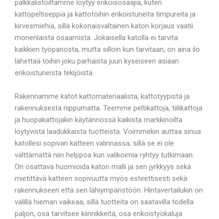
palkkalistoiltamme löytyy erikoisosaajia, kuten
kattopeltiseppiä ja kattotöihin erikoistuneita timpureita ja
kirvesmiehiä, sillä kokonaisvaltainen katon korjaus vaatii
monenlaista osaamista. Jokaisella katolla ei tarvita
kaikkien työpanosta, mutta silloin kun tarvitaan, on aina ilo
lähettää töihin joku parhaista juuri kyseiseen asiaan
erikoistuneista tekijöistä.
Rakennamme katot kattomateriaalista, kattotyypistä ja
rakennuksesta riippumatta. Teemme peltikattoja, tiilikattoja
ja huopakattojakin käytännössä kaikista markkinoilta
löytyvistä laadukkaista tuotteista. Voimmekin auttaa sinua
katollesi sopivan katteen valinnassa, sillä se ei ole
välttämättä niin helppoa kun valikoimia ryhtyy tutkimaan.
On osattava huomioida katon malli ja sen jyrkkyys sekä
mietittävä katteen sopivuutta myös esteettisesti sekä
rakennukseen että sen lähiympäristöön. Hintavertailukin on
välillä hieman vaikeaa, sillä tuotteita on saatavilla todella
paljon, osa tarvitsee kiinnikkeitä, osa erikoistyökaluja