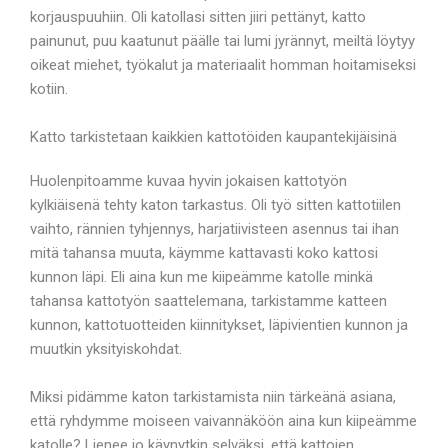
korjauspuuhiin. Oli katollasi sitten jiiri pettänyt, katto
painunut, puu kaatunut päälle tai lumi jyrännyt, meiltä löytyy
oikeat miehet, työkalut ja materiaalit homman hoitamiseksi
kotiin.
Katto tarkistetaan kaikkien kattotöiden kaupantekijäisinä
Huolenpitoamme kuvaa hyvin jokaisen kattotyön
kylkiäisenä tehty katon tarkastus. Oli työ sitten kattotiilen
vaihto, rännien tyhjennys, harjatiivisteen asennus tai ihan
mitä tahansa muuta, käymme kattavasti koko kattosi
kunnon läpi. Eli aina kun me kiipeämme katolle minkä
tahansa kattotyön saattelemana, tarkistamme katteen
kunnon, kattotuotteiden kiinnitykset, läpivientien kunnon ja
muutkin yksityiskohdat.
Miksi pidämme katon tarkistamista niin tärkeänä asiana,
että ryhdymme moiseen vaivannäköön aina kun kiipeämme
katolle? Lienee jo käynytkin selväksi, että kattojen