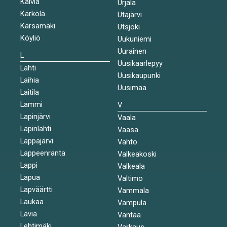
Kälviä
Urjala
Kärkölä
Utajärvi
Kärsämäki
Utsjoki
Köyliö
Uukuniemi
Uurainen
L
Uusikaarlepyy
Lahti
Uusikaupunki
Laihia
Uusimaa
Laitila
Lammi
V
Lapinjärvi
Vaala
Lapinlahti
Vaasa
Lappajärvi
Vahto
Lappeenranta
Valkeakoski
Lappi
Valkeala
Lapua
Valtimo
Lapväärtti
Vammala
Laukaa
Vampula
Lavia
Vantaa
Lehtimäki
Varkaus