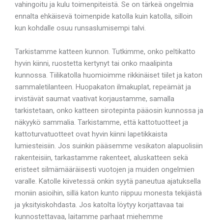
vahingoitu ja kulu toimenpiteistä. Se on tärkeä ongelmia
ennalta ehkäisevä toimenpide katolla kuin katolla, silloin
kun kohdalle osuu runsaslumisempi talvi.
Tarkistamme katteen kunnon. Tutkimme, onko peltikatto
hyvin kiinni, ruostetta kertynyt tai onko maalipinta
kunnossa. Tiilikatolla huomioimme rikkinäiset tiilet ja katon
sammaletilanteen. Huopakaton ilmakuplat, repeämät ja
irvistävät saumat vaativat korjaustamme, samalla
tarkistetaan, onko katteen sirotepinta pääosin kunnossa ja
näkyykö sammalia. Tarkistamme, että kattotuotteet ja
kattoturvatuotteet ovat hyvin kiinni lapetikkaista
lumiesteisiin. Jos suinkin pääsemme vesikaton alapuolisiin
rakenteisiin, tarkastamme rakenteet, aluskatteen sekä
eristeet silmämääräisesti vuotojen ja muiden ongelmien
varalle. Katolle kiivetessä onkin syytä paneutua ajatuksella
moniin asioihin, sillä katon kunto riippuu monesta tekijästä
ja yksityiskohdasta. Jos katolta löytyy korjattavaa tai
kunnostettavaa, laitamme parhaat miehemme