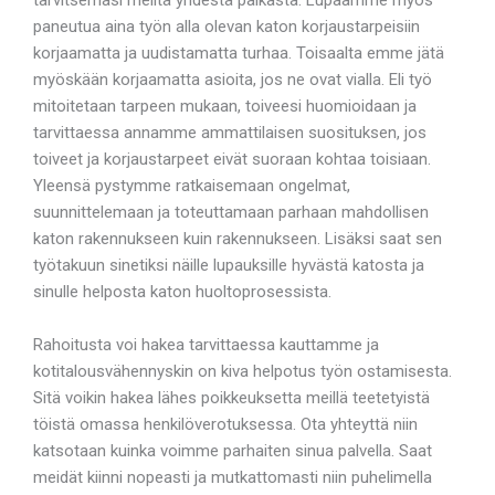
paneutua aina työn alla olevan katon korjaustarpeisiin
korjaamatta ja uudistamatta turhaa. Toisaalta emme jätä
myöskään korjaamatta asioita, jos ne ovat vialla. Eli työ
mitoitetaan tarpeen mukaan, toiveesi huomioidaan ja
tarvittaessa annamme ammattilaisen suosituksen, jos
toiveet ja korjaustarpeet eivät suoraan kohtaa toisiaan.
Yleensä pystymme ratkaisemaan ongelmat,
suunnittelemaan ja toteuttamaan parhaan mahdollisen
katon rakennukseen kuin rakennukseen. Lisäksi saat sen
työtakuun sinetiksi näille lupauksille hyvästä katosta ja
sinulle helposta katon huoltoprosessista.
Rahoitusta voi hakea tarvittaessa kauttamme ja
kotitalousvähennyskin on kiva helpotus työn ostamisesta.
Sitä voikin hakea lähes poikkeuksetta meillä teetetyistä
töistä omassa henkilöverotuksessa. Ota yhteyttä niin
katsotaan kuinka voimme parhaiten sinua palvella. Saat
meidät kiinni nopeasti ja mutkattomasti niin puhelimella