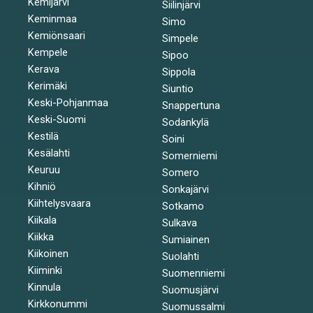
Kemijärvi
Siilinjärvi
Keminmaa
Simo
Kemiönsaari
Simpele
Kempele
Sipoo
Kerava
Sippola
Kerimäki
Siuntio
Keski-Pohjanmaa
Snappertuna
Keski-Suomi
Sodankylä
Kestilä
Soini
Kesälahti
Somerniemi
Keuruu
Somero
Kihniö
Sonkajärvi
Kiihtelysvaara
Sotkamo
Kiikala
Sulkava
Kiikka
Sumiainen
Kiikoinen
Suolahti
Kiiminki
Suomenniemi
Kinnula
Suomusjärvi
Kirkkonummi
Suomussalmi