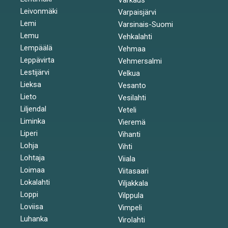
Leivonmäki
Varpaisjärvi
Lemi
Varsinais-Suomi
Lemu
Vehkalahti
Lempäälä
Vehmaa
Leppävirta
Vehmersalmi
Lestijärvi
Velkua
Lieksa
Vesanto
Lieto
Vesilahti
Liljendal
Veteli
Liminka
Vieremä
Liperi
Vihanti
Lohja
Vihti
Lohtaja
Viiala
Loimaa
Viitasaari
Lokalahti
Viljakkala
Loppi
Vilppula
Loviisa
Vimpeli
Luhanka
Virolahti