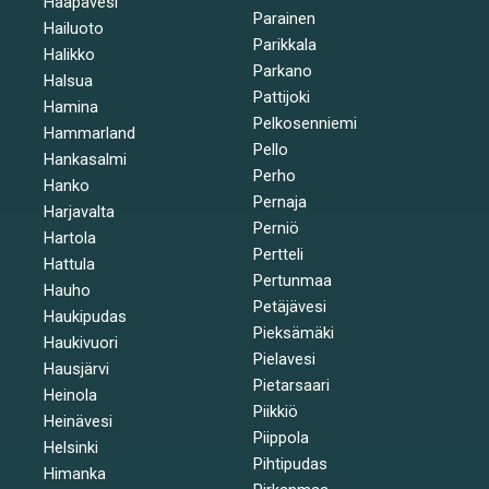
Haapavesi
Parainen
Hailuoto
Parikkala
Halikko
Parkano
Halsua
Pattijoki
Hamina
Pelkosenniemi
Hammarland
Pello
Hankasalmi
Perho
Hanko
Pernaja
Harjavalta
Perniö
Hartola
Pertteli
Hattula
Pertunmaa
Hauho
Petäjävesi
Haukipudas
Pieksämäki
Haukivuori
Pielavesi
Hausjärvi
Pietarsaari
Heinola
Piikkiö
Heinävesi
Piippola
Helsinki
Pihtipudas
Himanka