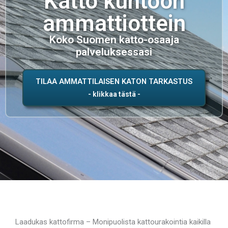
Katto kuntoon
ammattiottein
Koko Suomen katto-osaaja
palveluksessasi
TILAA AMMATTILAISEN KATON TARKASTUS
Laadukas kattofirma – Monipuolista kattourakointia kaikilla