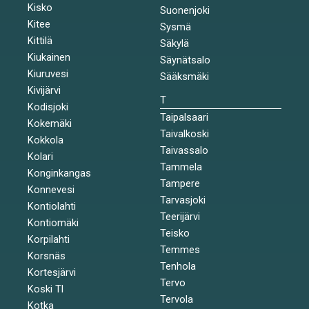
Kisko
Suonenjoki
Kitee
Sysmä
Kittilä
Säkylä
Kiukainen
Säynätsalo
Kiuruvesi
Sääksmäki
Kivijärvi
T
Kodisjoki
Taipalsaari
Kokemäki
Taivalkoski
Kokkola
Taivassalo
Kolari
Tammela
Konginkangas
Tampere
Konnevesi
Tarvasjoki
Kontiolahti
Teerijärvi
Kontiomäki
Teisko
Korpilahti
Temmes
Korsnäs
Tenhola
Kortesjärvi
Tervo
Koski Tl
Tervola
Kotka