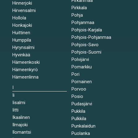
Pirkanmaa
Hinnerjoki
Pirkkala
Hirvensalmi
Pohja
Hollola
Pohjanmaa
Honkajoki
Pohjois-Karjala
Huittinen
Pohjois-Pohjanmaa
Humppila
Pohjois-Savo
Hyrynsalmi
Pohjois-Suomi
Hyvinkää
Polvijärvi
Hämeenkoski
Pomarkku
Hämeenkyrö
Pori
Hämeenlinna
Pornainen
I
Porvoo
Ii
Posio
Iisalmi
Pudasjärvi
Iitti
Pukkila
Ikaalinen
Pulkkila
Ilmajoki
Punkalaidun
Ilomantsi
Puolanka