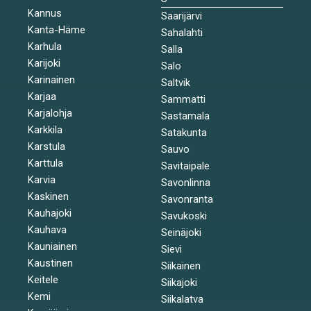
Kannus
Saarijärvi
Kanta-Häme
Sahalahti
Karhula
Salla
Karijoki
Salo
Karinainen
Saltvik
Karjaa
Sammatti
Karjalohja
Sastamala
Karkkila
Satakunta
Karstula
Sauvo
Karttula
Savitaipale
Karvia
Savonlinna
Kaskinen
Savonranta
Kauhajoki
Savukoski
Kauhava
Seinäjoki
Kauniainen
Sievi
Kaustinen
Siikainen
Keitele
Siikajoki
Kemi
Siikalatva