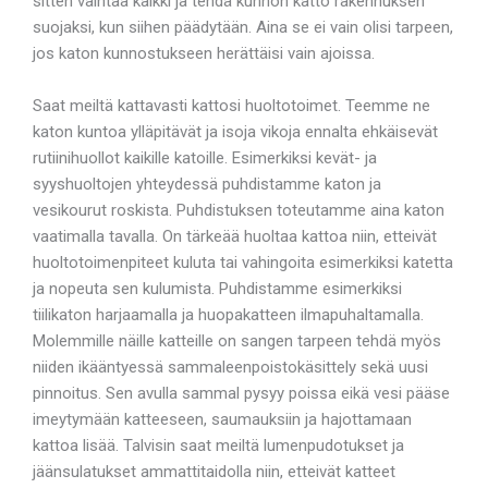
sitten vaihtaa kaikki ja tehdä kunnon katto rakennuksen
suojaksi, kun siihen päädytään. Aina se ei vain olisi tarpeen,
jos katon kunnostukseen herättäisi vain ajoissa.
Saat meiltä kattavasti kattosi huoltotoimet. Teemme ne
katon kuntoa ylläpitävät ja isoja vikoja ennalta ehkäisevät
rutiinihuollot kaikille katoille. Esimerkiksi kevät- ja
syyshuoltojen yhteydessä puhdistamme katon ja
vesikourut roskista. Puhdistuksen toteutamme aina katon
vaatimalla tavalla. On tärkeää huoltaa kattoa niin, etteivät
huoltotoimenpiteet kuluta tai vahingoita esimerkiksi katetta
ja nopeuta sen kulumista. Puhdistamme esimerkiksi
tiilikaton harjaamalla ja huopakatteen ilmapuhaltamalla.
Molemmille näille katteille on sangen tarpeen tehdä myös
niiden ikääntyessä sammaleenpoistokäsittely sekä uusi
pinnoitus. Sen avulla sammal pysyy poissa eikä vesi pääse
imeytymään katteeseen, saumauksiin ja hajottamaan
kattoa lisää. Talvisin saat meiltä lumenpudotukset ja
jäänsulatukset ammattitaidolla niin, etteivät katteet