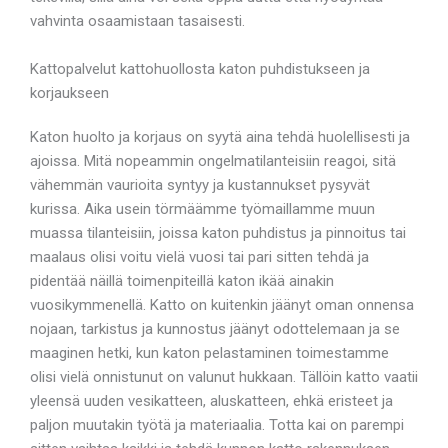
vahvinta osaamistaan tasaisesti.
Kattopalvelut kattohuollosta katon puhdistukseen ja
korjaukseen
Katon huolto ja korjaus on syytä aina tehdä huolellisesti ja
ajoissa. Mitä nopeammin ongelmatilanteisiin reagoi, sitä
vähemmän vaurioita syntyy ja kustannukset pysyvät
kurissa. Aika usein törmäämme työmaillamme muun
muassa tilanteisiin, joissa katon puhdistus ja pinnoitus tai
maalaus olisi voitu vielä vuosi tai pari sitten tehdä ja
pidentää näillä toimenpiteillä katon ikää ainakin
vuosikymmenellä. Katto on kuitenkin jäänyt oman onnensa
nojaan, tarkistus ja kunnostus jäänyt odottelemaan ja se
maaginen hetki, kun katon pelastaminen toimestamme
olisi vielä onnistunut on valunut hukkaan. Tällöin katto vaatii
yleensä uuden vesikatteen, aluskatteen, ehkä eristeet ja
paljon muutakin työtä ja materiaalia. Totta kai on parempi