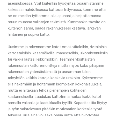
asennuksessa. Voit kuitenkin hyödyntää osaamistamme
kaikessa mahdollisessa kattoosi liittyvässä, koemme että
se on meidän työtämme olla apunasi ja helpottamassa
muun muassa valintojen tekimistä. Kummankin tavoite on
kuitenkin sama, saada rakennukseesi kestävä, järkevän
hintainen ja sopiva katto.
Uusimme ja rakennamme katot omakotitaloihin, rivitaloihin,
kerrostaloihin, kesämökeille, maneeseihin, ulkorakennuksiin
tai vaikka lastesi leikkimökkiin. Teemme yksittäisten
rakennusten kattoremontteja mutta myös koko pihapiirin
rakennusten yhtenäistämistä ja useamman talon
taloyhtiön kaikkia kattoja koskevia urakoita. Kykenemme
siis näkemään ja hoitamaan isompiakin kokonaisuuksia,
mutta ei niitäkään tehdä pienempien kohteiden
kustannuksella. Laadukas kattofirma hoitaa kaikki katot
samalla vakaalla ja laadukkaalla tyylillä. Kapasiteettia löytyy
ja työn vaihtelevuus pitääkin motivaation korkealla työtä
tekevillä, sillä aina voi sekä oppia uutta että hyödyntää