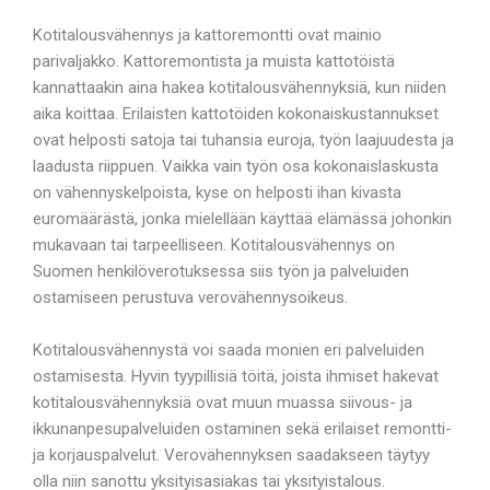
Kotitalousvähennys ja kattoremontti ovat mainio
parivaljakko. Kattoremontista ja muista kattotöistä
kannattaakin aina hakea kotitalousvähennyksiä, kun niiden
aika koittaa. Erilaisten kattotöiden kokonaiskustannukset
ovat helposti satoja tai tuhansia euroja, työn laajuudesta ja
laadusta riippuen. Vaikka vain työn osa kokonaislaskusta
on vähennyskelpoista, kyse on helposti ihan kivasta
euromäärästä, jonka mielellään käyttää elämässä johonkin
mukavaan tai tarpeelliseen. Kotitalousvähennys on
Suomen henkilöverotuksessa siis työn ja palveluiden
ostamiseen perustuva verovähennysoikeus.
Kotitalousvähennystä voi saada monien eri palveluiden
ostamisesta. Hyvin tyypillisiä töitä, joista ihmiset hakevat
kotitalousvähennyksiä ovat muun muassa siivous- ja
ikkunanpesupalveluiden ostaminen sekä erilaiset remontti-
ja korjauspalvelut. Verovähennyksen saadakseen täytyy
olla niin sanottu yksityisasiakas tai yksityistalous.