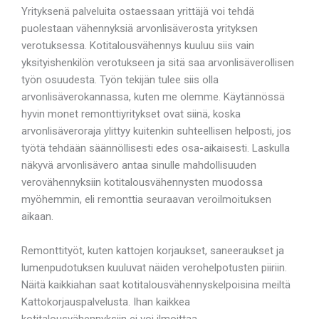
Yrityksenä palveluita ostaessaan yrittäjä voi tehdä
puolestaan vähennyksiä arvonlisäverosta yrityksen
verotuksessa. Kotitalousvähennys kuuluu siis vain
yksityishenkilön verotukseen ja sitä saa arvonlisäverollisen
työn osuudesta. Työn tekijän tulee siis olla
arvonlisäverokannassa, kuten me olemme. Käytännössä
hyvin monet remonttiyritykset ovat siinä, koska
arvonlisäveroraja ylittyy kuitenkin suhteellisen helposti, jos
työtä tehdään säännöllisesti edes osa-aikaisesti. Laskulla
näkyvä arvonlisävero antaa sinulle mahdollisuuden
verovähennyksiin kotitalousvähennysten muodossa
myöhemmin, eli remonttia seuraavan veroilmoituksen
aikaan.
Remonttityöt, kuten kattojen korjaukset, saneeraukset ja
lumenpudotuksen kuuluvat näiden verohelpotusten piiriin.
Näitä kaikkiahan saat kotitalousvähennyskelpoisina meiltä
Kattokorjauspalvelusta. Ihan kaikkea
kotitalousvähennyksiin ei voi ilmoittaa