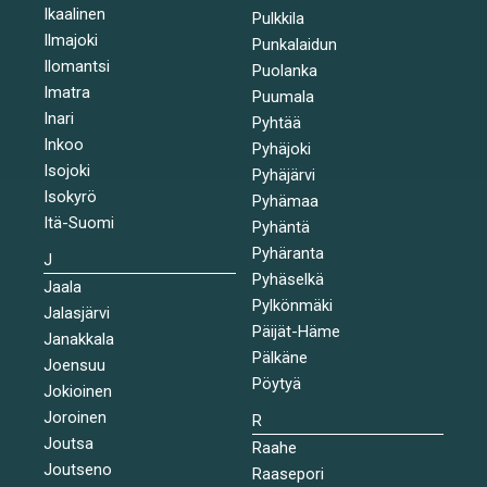
Ikaalinen
Pulkkila
Ilmajoki
Punkalaidun
Ilomantsi
Puolanka
Imatra
Puumala
Inari
Pyhtää
Inkoo
Pyhäjoki
Isojoki
Pyhäjärvi
Isokyrö
Pyhämaa
Itä-Suomi
Pyhäntä
Pyhäranta
J
Pyhäselkä
Jaala
Pylkönmäki
Jalasjärvi
Päijät-Häme
Janakkala
Pälkäne
Joensuu
Pöytyä
Jokioinen
Joroinen
R
Joutsa
Raahe
Joutseno
Raasepori