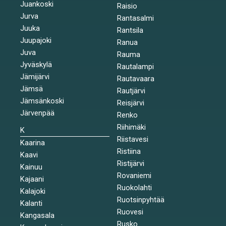
Juankoski
Raisio
Jurva
Rantasalmi
Juuka
Rantsila
Juupajoki
Ranua
Juva
Rauma
Jyväskylä
Rautalampi
Jämijärvi
Rautavaara
Jämsä
Rautjärvi
Jämsänkoski
Reisjärvi
Järvenpää
Renko
Riihimäki
K
Riistavesi
Kaarina
Ristiina
Kaavi
Ristijärvi
Kainuu
Rovaniemi
Kajaani
Ruokolahti
Kalajoki
Ruotsinpyhtää
Kalanti
Ruovesi
Kangasala
Rusko