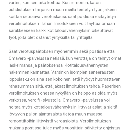
varten, kun sen aika koittaa. Kun remontin, katon
puhdistuksen tai jonkin muun meillä teetetyn työn jälkeen
koittaa seuraava verotuskausi, saat postissa esitäytetyn
veroilmoituksen. Tähän ilmoitukseen voit täyttää omaan
sarakkeeseen kaikki kotitalousvähennyksiin oikeuttavat
työt, joita olet ostanut yrityksiltä tai yrittäjiltä.
Saat verotuspäätöksen myöhemmin sekä postissa että
Omavero -palvelussa netissä, kun verottaja on tehnyt omat
laskelmansa ja päätöksensä. Kotitalousvähennysten
hakeminen kannattaa. Varsinkin isompien saneerausten
loppulasku on aina sen kokoinen, että hyödyt huomattavan
rahasumman siitä, että jaksat ilmoituksen tehdä. Paperisen
veroilmoituksen ohessa nykyään on helppo asioida myös
verkossa, vero.fi -sivustolla. Omavero -palvelussa voi
hoitaa myös kotitalousvähennyksiin liittyvät asiat ja sieltä
löytyykin paljon ajantasaista tietoa muun muassa
remonttitöihin liittyvistä veroasioista. Veroilmoituksen
mukana postissa tulee myös vuosittain päivitetty ohjeistus