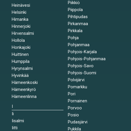
Piikkiö
Heinävesi
Piippola
Helsinki
Pihtipudas
Himanka
Pirkanmaa
Hinnerjoki
Pirkkala
Hirvensalmi
Pohja
Hollola
Pohjanmaa
Honkajoki
Pohjois-Karjala
Huittinen
Pohjois-Pohjanmaa
Humppila
Pohjois-Savo
Hyrynsalmi
Pohjois-Suomi
Hyvinkää
Polvijärvi
Hämeenkoski
Pomarkku
Hämeenkyrö
Pori
Hämeenlinna
Pornainen
I
Porvoo
Ii
Posio
Iisalmi
Pudasjärvi
Iitti
Pukkila