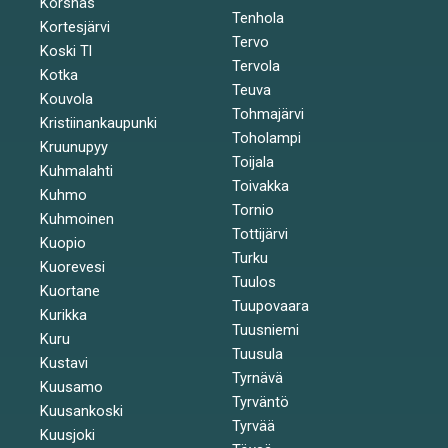
Korsnäs
Tenhola
Kortesjärvi
Tervo
Koski Tl
Tervola
Kotka
Teuva
Kouvola
Tohmajärvi
Kristiinankaupunki
Toholampi
Kruunupyy
Toijala
Kuhmalahti
Toivakka
Kuhmo
Tornio
Kuhmoinen
Tottijärvi
Kuopio
Turku
Kuorevesi
Tuulos
Kuortane
Tuupovaara
Kurikka
Tuusniemi
Kuru
Tuusula
Kustavi
Tyrnävä
Kuusamo
Tyrväntö
Kuusankoski
Tyrvää
Kuusjoki