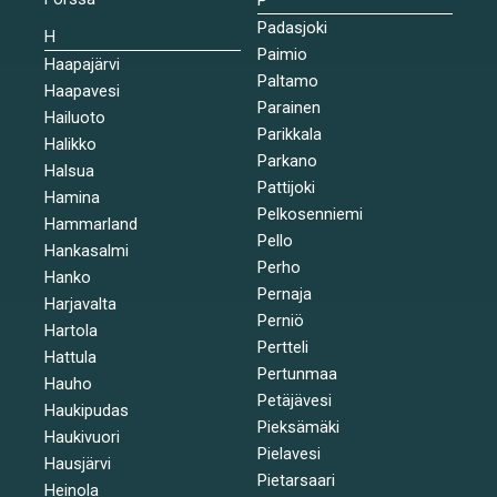
Padasjoki
H
Paimio
Haapajärvi
Paltamo
Haapavesi
Parainen
Hailuoto
Parikkala
Halikko
Parkano
Halsua
Pattijoki
Hamina
Pelkosenniemi
Hammarland
Pello
Hankasalmi
Perho
Hanko
Pernaja
Harjavalta
Perniö
Hartola
Pertteli
Hattula
Pertunmaa
Hauho
Petäjävesi
Haukipudas
Pieksämäki
Haukivuori
Pielavesi
Hausjärvi
Pietarsaari
Heinola