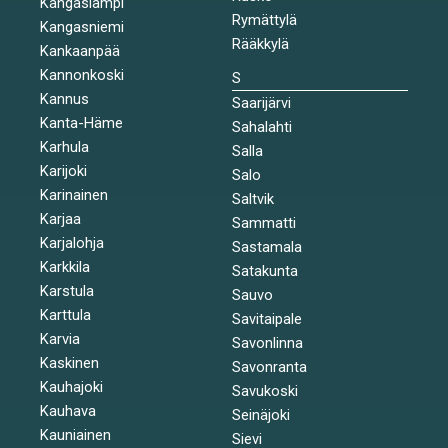
Kangaslampi
Rymättylä
Kangasniemi
Rääkkylä
Kankaanpää
Kannonkoski
S
Kannus
Saarijärvi
Kanta-Häme
Sahalahti
Karhula
Salla
Karijoki
Salo
Karinainen
Saltvik
Karjaa
Sammatti
Karjalohja
Sastamala
Karkkila
Satakunta
Karstula
Sauvo
Karttula
Savitaipale
Karvia
Savonlinna
Kaskinen
Savonranta
Kauhajoki
Savukoski
Kauhava
Seinäjoki
Kauniainen
Sievi