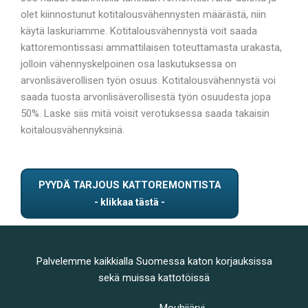
olet kiinnostunut kotitalousvähennysten määrästä, niin
käytä laskuriamme. Kotitalousvähennystä voit saada
kattoremontissasi ammattilaisen toteuttamasta urakasta,
jolloin vähennyskelpoinen osa laskutuksessa on
arvonlisäverollisen työn osuus. Kotitalousvähennystä voi
saada tuosta arvonlisäverollisestä työn osuudesta jopa
50%. Laske siis mitä voisit verotuksessa saada takaisin
koitalousvähennyksinä.
PYYDÄ TARJOUS KATTOREMONTISTA
Palvelemme kaikkialla Suomessa katon korjauksissa
sekä muissa kattotöissä
Mouhijärvi