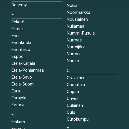
Degerby
Nokia
Noormarkku
E
Nousiainen
Eckerö
Nuijamaa
Elimäki
Nummi-Pusula
Eno
Nurmes
Enonkoski
Nurmijärvi
Enontekiö
Nurmo
Espoo
Närpiö
Etelä-Karjala
Etelä-Pohjanmaa
O
Etelä-Savo
Oravainen
Etelä-Suomi
Orimattila
Eura
Oripää
Eurajoki
Orivesi
Evijärvi
Oulainen
Oulu
F
Outokumpu
Fiskars
Forssa
P