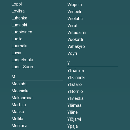
Loppi
Vilppula
Loviisa
Vimpeli
Luhanka
Virolahti
Lumijoki
Virrat
Luopioinen
Virtasalmi
Luoto
Vuokatti
Luumäki
Vähäkyrö
Luvia
Vöyri
Längelmäki
Y
Länsi-Suomi
Ylihärmä
M
Ylikiiminki
Maalahti
Ylistaro
Maaninka
Ylitornio
Maksamaa
Ylivieska
Marttila
Ylämaa
Masku
Yläne
Mellilä
Ylöjärvi
Merijärvi
Ypäjä