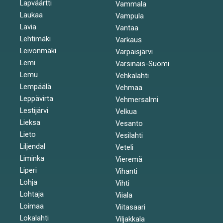
Lapväärtti
Vammala
Laukaa
Vampula
Lavia
Vantaa
Lehtimäki
Varkaus
Leivonmäki
Varpaisjärvi
Lemi
Varsinais-Suomi
Lemu
Vehkalahti
Lempäälä
Vehmaa
Leppävirta
Vehmersalmi
Lestijärvi
Velkua
Lieksa
Vesanto
Lieto
Vesilahti
Liljendal
Veteli
Liminka
Vieremä
Liperi
Vihanti
Lohja
Vihti
Lohtaja
Viiala
Loimaa
Viitasaari
Lokalahti
Viljakkala