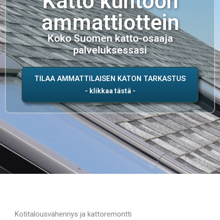
Katto kuntoon
ammattiottein
Koko Suomen katto-osaaja
palveluksessasi
TILAA AMMATTILAISEN KATON TARKASTUS
Kotitalousvähennys ja kattoremontti