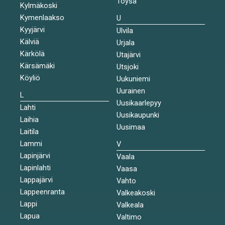
Töysä
Kylmäkoski
Kymenlaakso
U
Kyyjärvi
Ulvila
Kälviä
Urjala
Kärkölä
Utajärvi
Kärsämäki
Utsjoki
Köyliö
Uukuniemi
Uurainen
L
Uusikaarlepyy
Lahti
Uusikaupunki
Laihia
Uusimaa
Laitila
Lammi
V
Lapinjärvi
Vaala
Lapinlahti
Vaasa
Lappajärvi
Vahto
Lappeenranta
Valkeakoski
Lappi
Valkeala
Lapua
Valtimo