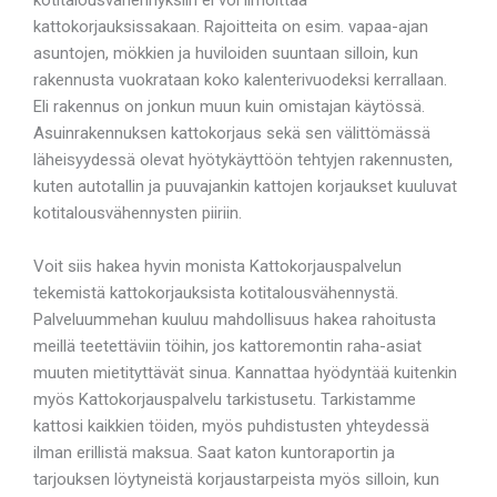
kattokorjauksissakaan. Rajoitteita on esim. vapaa-ajan
asuntojen, mökkien ja huviloiden suuntaan silloin, kun
rakennusta vuokrataan koko kalenterivuodeksi kerrallaan.
Eli rakennus on jonkun muun kuin omistajan käytössä.
Asuinrakennuksen kattokorjaus sekä sen välittömässä
läheisyydessä olevat hyötykäyttöön tehtyjen rakennusten,
kuten autotallin ja puuvajankin kattojen korjaukset kuuluvat
kotitalousvähennysten piiriin.
Voit siis hakea hyvin monista Kattokorjauspalvelun
tekemistä kattokorjauksista kotitalousvähennystä.
Palveluummehan kuuluu mahdollisuus hakea rahoitusta
meillä teetettäviin töihin, jos kattoremontin raha-asiat
muuten mietityttävät sinua. Kannattaa hyödyntää kuitenkin
myös Kattokorjauspalvelu tarkistusetu. Tarkistamme
kattosi kaikkien töiden, myös puhdistusten yhteydessä
ilman erillistä maksua. Saat katon kuntoraportin ja
tarjouksen löytyneistä korjaustarpeista myös silloin, kun