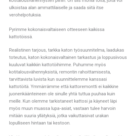
kotitalousvähennysten piiriin. On siis monia töitä, joita voi
ulkoistaa alan ammattilaiselle ja saada siitä itse
verohelpotuksia.
Pyrimme kokonaisvaltaiseen otteeseen kaikissa
kattotöissä.
Realistinen tarjous, tarkka katon työsuunnitelma, laadukas
toteutus, katon kokonaisvaltainen tarkastus ja loppusiivous
kuuluvat kaikkiin kattotöihimme. Puhumme myös
kotitalousvähennyksistä, remontin rahoittamisesta,
tarvittavista luvista kun suunnittelemme kanssasi
kattotöitä. Ymmärrämme että kattoremontti ei kaikkine
juonenkäänteineen ole sinulle yhtä tuttua puuhaa kuin
meille. Kun olemme tarkistaneet kattosi ja käyneet läpi
myös muun muassa lupa-asiat, vastaan tulee harvoin
mitään suuria yllätyksiä, jotka vaikuttaisivat urakan
lopulliseen hintaan tai kestoon.