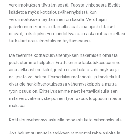
veroilmoituksen täyttämisestä. Tuosta vihkosesta löydät
lisätietoa myös kotitalousvähennyksistä, kun
veroilmoituksen täyttäminen on käsillä. Verottajan
palvelunnumeroon soittamalla saat aina ajankohtaiset
neuvot, mikäli jokin veroihin liittyvä asia askarruttaa mieltäsi
tai haluat apua ilmoituksen täyttämisessä.
Me teemme kotitalousvähennyksen hakemisen omasta
puolestamme helpoksi. Erottelemme laskutuksessamme
aina selkeästi ne kulut, joista ei voi hakea vähennyksiä ja
ne, joista voi hakea. Esimerkiksi materiaali- ja tarvikekulut
eivät ole henkilöverotuksessa vähennyskelpoisia mutta
työn osuus on. Erittelyssämme näet kertavilkaisulla sen,
mitä verovähennyskelpoinen työn osuus loppusummasta
maksaa.
Kotitalousvähennyslaskurilla nopeasti tieto vähennyksistä
Jos haluat suunnitella tarkkaan remonttisi raha-asioita ja