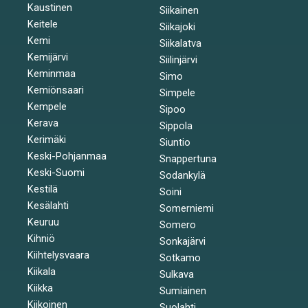
Kaustinen
Siikainen
Keitele
Siikajoki
Kemi
Siikalatva
Kemijärvi
Siilinjärvi
Keminmaa
Simo
Kemiönsaari
Simpele
Kempele
Sipoo
Kerava
Sippola
Kerimäki
Siuntio
Keski-Pohjanmaa
Snappertuna
Keski-Suomi
Sodankylä
Kestilä
Soini
Kesälahti
Somerniemi
Keuruu
Somero
Kihniö
Sonkajärvi
Kiihtelysvaara
Sotkamo
Kiikala
Sulkava
Kiikka
Sumiainen
Kiikoinen
Suolahti