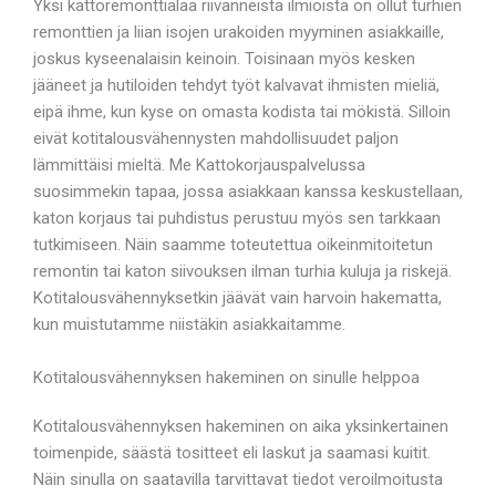
Yksi kattoremonttialaa riivanneista ilmiöistä on ollut turhien
remonttien ja liian isojen urakoiden myyminen asiakkaille,
joskus kyseenalaisin keinoin. Toisinaan myös kesken
jääneet ja hutiloiden tehdyt työt kalvavat ihmisten mieliä,
eipä ihme, kun kyse on omasta kodista tai mökistä. Silloin
eivät kotitalousvähennysten mahdollisuudet paljon
lämmittäisi mieltä. Me Kattokorjauspalvelussa
suosimmekin tapaa, jossa asiakkaan kanssa keskustellaan,
katon korjaus tai puhdistus perustuu myös sen tarkkaan
tutkimiseen. Näin saamme toteutettua oikeinmitoitetun
remontin tai katon siivouksen ilman turhia kuluja ja riskejä.
Kotitalousvähennyksetkin jäävät vain harvoin hakematta,
kun muistutamme niistäkin asiakkaitamme.
Kotitalousvähennyksen hakeminen on sinulle helppoa
Kotitalousvähennyksen hakeminen on aika yksinkertainen
toimenpide, säästä tositteet eli laskut ja saamasi kuitit.
Näin sinulla on saatavilla tarvittavat tiedot veroilmoitusta