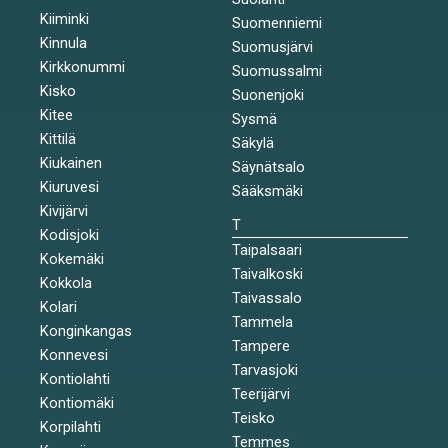
Kiiminki
Suomenniemi
Kinnula
Suomusjärvi
Kirkkonummi
Suomussalmi
Kisko
Suonenjoki
Kitee
Sysmä
Kittilä
Säkylä
Kiukainen
Säynätsalo
Kiuruvesi
Sääksmäki
Kivijärvi
T
Kodisjoki
Taipalsaari
Kokemäki
Taivalkoski
Kokkola
Taivassalo
Kolari
Tammela
Konginkangas
Tampere
Konnevesi
Tarvasjoki
Kontiolahti
Teerijärvi
Kontiomäki
Teisko
Korpilahti
Temmes