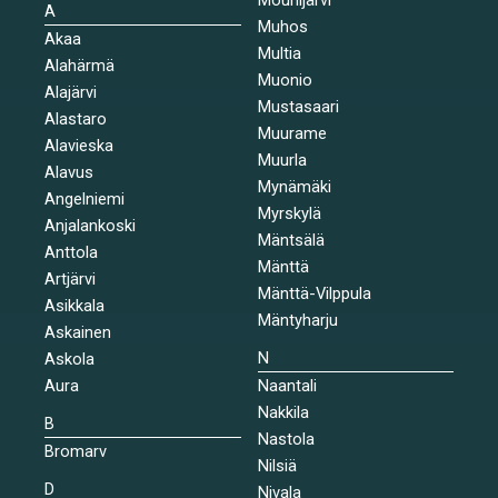
A
Muhos
Akaa
Multia
Alahärmä
Muonio
Alajärvi
Mustasaari
Alastaro
Muurame
Alavieska
Muurla
Alavus
Mynämäki
Angelniemi
Myrskylä
Anjalankoski
Mäntsälä
Anttola
Mänttä
Artjärvi
Mänttä-Vilppula
Asikkala
Mäntyharju
Askainen
N
Askola
Aura
Naantali
Nakkila
B
Nastola
Bromarv
Nilsiä
D
Nivala