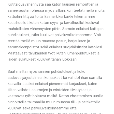
Kotitalousvähennystä saa katon laajojen remonttien ja
saneerausten ohessa myös silloin, kun teetät meillä muita
kattoihin liittyviä töitä. Esimerkiksi kaikki tekemämme
kausihuollot, kuten katon syys- ja keväthuollot kuuluvat
mahdollisten vähennysten piiriin. Samoin erilaiset kattojen
puhdistukset, jotka kuuluvat palveluvalikoimaamme. Voit
teettää meillä muun muassa pesun, harjauksen ja
sammaleenpoistot sekä erilaiset suojakäsittelyt katollesi.
Vastaavasti talvikauden työt, kuten lumenpudotukset ja
jäiden sulatukset kuuluvat tähän luokkaan.
Saat meiltä myös rännien puhdistukset ja koko
sadevesijärjestelmien korjaukset tai vaihdot ihan samalla
kaavalla. Lisäksi erilaiset pienemmät korjaukset, kuten
tiilten vaihdot, saumojen ja eristeiden tiivistykset ja
vastaavat työt hoituvat meiltä. Katon ehostaminen uusilla
pinnoitteilla tai maalilla muun muassa tiili- ja peltikatoille
kuuluvat sekä palveluvalikoimaamme että