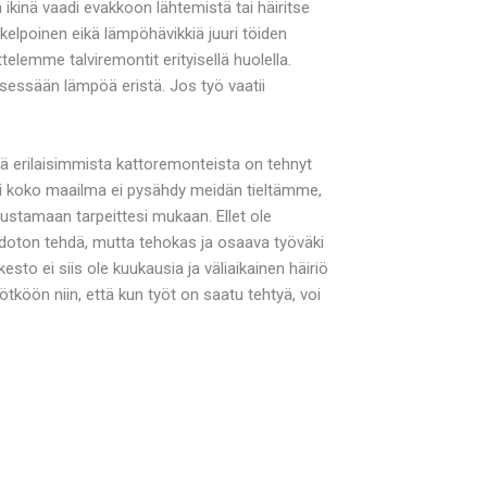
ikinä vaadi evakkoon lähtemistä tai häiritse
elpoinen eikä lämpöhävikkiä juuri töiden
lemme talviremontit erityisellä huolella.
itsessään lämpöä eristä. Jos työ vaatii
ä erilaisimmista kattoremonteista on tehnyt
li koko maailma ei pysähdy meidän tieltämme,
oustamaan tarpeittesi mukaan. Ellet ole
hdoton tehdä, mutta tehokas ja osaava työväki
sto ei siis ole kuukausia ja väliaikainen häiriö
köön niin, että kun työt on saatu tehtyä, voi