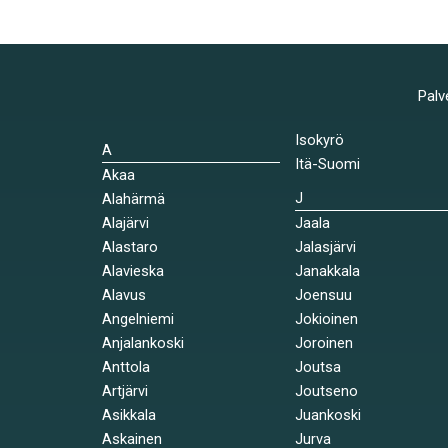
Palv
Isokyrö
A
Itä-Suomi
Akaa
J
Alahärmä
Alajärvi
Jaala
Alastaro
Jalasjärvi
Alavieska
Janakkala
Alavus
Joensuu
Angelniemi
Jokioinen
Anjalankoski
Joroinen
Anttola
Joutsa
Artjärvi
Joutseno
Asikkala
Juankoski
Askainen
Jurva