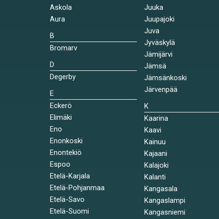
Askola
Juuka
Aura
Juupajoki
Juva
B
Jyväskylä
Bromarv
Jämijärvi
D
Jämsä
Degerby
Jämsänkoski
Järvenpää
E
Eckerö
K
Elimäki
Kaarina
Eno
Kaavi
Enonkoski
Kainuu
Enontekiö
Kajaani
Espoo
Kalajoki
Etelä-Karjala
Kalanti
Etelä-Pohjanmaa
Kangasala
Etelä-Savo
Kangaslampi
Etelä-Suomi
Kangasniemi