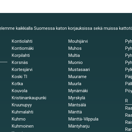
elemme kaikkialla Suomessa katon korjauksissa sekä muissa kattot
Kontiolahti
Mouhijärvi
Py
Kontiomäki
Muhos
Pyh
Korpilahti
Multia
Pyh
Korsnäs
Muonio
Pyh
Kortesjärvi
Mustasaari
Pyl
Koski Tl
Muurame
Päi
Kotka
Muurla
Päl
Kouvola
Mynämäki
Pöy
Kristiinankaupunki
Myrskylä
R
Kruunupyy
Mäntsälä
Ra
Kuhmalahti
Mänttä
Raa
Kuhmo
Mänttä-Vilppula
Rai
Kuhmoinen
Mäntyharju
Ran