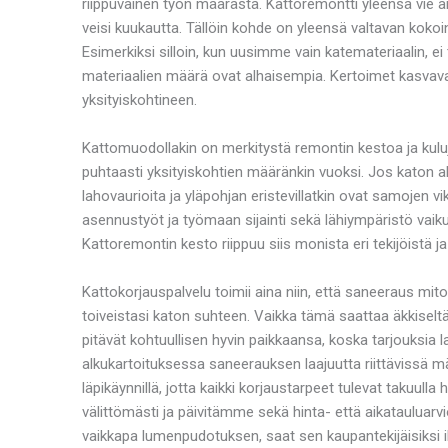
riippuvainen työn määrästä. Kattoremontti yleensä vie 
veisi kuukautta. Tällöin kohde on yleensä valtavan koko
Esimerkiksi silloin, kun uusimme vain katemateriaalin, ei
materiaalien määrä ovat alhaisempia. Kertoimet kasvava
yksityiskohtineen.
Kattomuodollakin on merkitystä remontin kestoa ja kulu
puhtaasti yksityiskohtien määränkin vuoksi. Jos katon a
lahovaurioita ja yläpohjan eristevillatkin ovat samojen 
asennustyöt ja työmaan sijainti sekä lähiympäristö vai
Kattoremontin kesto riippuu siis monista eri tekijöistä ja 
Kattokorjauspalvelu toimii aina niin, että saneeraus mi
toiveistasi katon suhteen. Vaikka tämä saattaa äkkiselt
pitävät kohtuullisen hyvin paikkaansa, koska tarjouksia
alkukartoituksessa saneerauksen laajuutta riittävissä mä
läpikäynnillä, jotta kaikki korjaustarpeet tulevat takuul
välittömästi ja päivitämme sekä hinta- että aikatauluar
vaikkapa lumenpudotuksen, saat sen kaupantekijäisiksi il