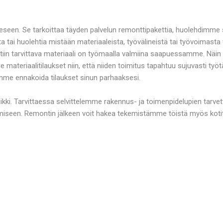
een. Se tarkoittaa täyden palvelun remonttipakettia, huolehdimme si
ilata tai huolehtia mistään materiaaleista, työvälineistä tai työvoima
iin tarvittava materiaali on työmaalla valmiina saapuessamme. Näin sin
me materiaalitilaukset niin, että niiden toimitus tapahtuu sujuvasti t
aamme ennakoida tilaukset sinun parhaaksesi.
aikki. Tarvittaessa selvittelemme rakennus- ja toimenpidelupien tarv
iseen. Remontin jälkeen voit hakea tekemistämme töistä myös kot