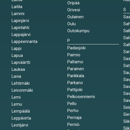
Oripää
Laitila
S
Orivesi
Lammi
Oulainen
Saa
Lapinjärvi
Oulu
Sah
Lapinlahti
Outokumpu
Sal
Lappajärvi
Sal
P
Lappeenranta
Sal
Padasjoki
Lappi
Sa
Paimio
Lapua
Sa
Paltamo
Lapväärtti
Sat
Parainen
Laukaa
Sa
Parikkala
Lavia
Sav
Parkano
Lehtimäki
Sav
Pattijoki
Leivonmäki
Sav
Pelkosenniemi
Lemi
Sav
Pello
Lemu
Sei
Perho
Lempäälä
Sie
Pernaja
Leppävirta
Sii
Perniö
Lestijärvi
Sii