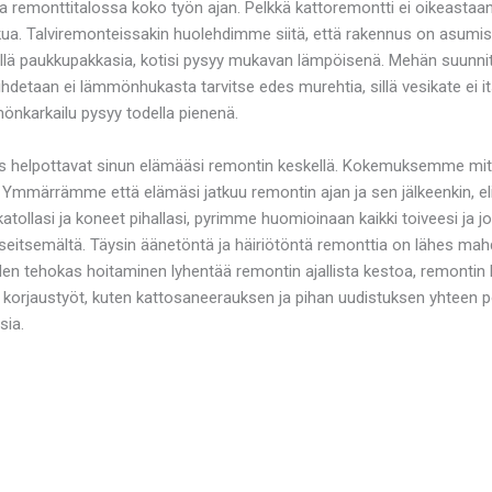
a remonttitalossa koko työn ajan. Pelkkä kattoremontti ei oikeastaan 
ua. Talviremonteissakin huolehdimme siitä, että rakennus on asumisk
ellä paukkupakkasia, kotisi pysyy mukavan lämpöisenä. Mehän suunnitte
aihdetaan ei lämmönhukasta tarvitse edes murehtia, sillä vesikate ei 
mönkarkailu pysyy todella pienenä.
tus helpottavat sinun elämääsi remontin keskellä. Kokemuksemme mit
 Ymmärrämme että elämäsi jatkuu remontin ajan ja sen jälkeenkin, e
ollasi ja koneet pihallasi, pyrimme huomioinaan kaikki toiveesi ja j
museitsemältä. Täysin äänetöntä ja häiriötöntä remonttia on lähes ma
den tehokas hoitaminen lyhentää remontin ajallista kestoa, remontin ke
orjaustyöt, kuten kattosaneerauksen ja pihan uudistuksen yhteen pöt
sia.