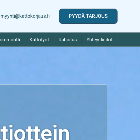
myynti@kattokorjaus.fi
PYYDÄ TARJOUS
toremontti
Kattotyöt
Rahoitus
Yhteystiedot
iottein