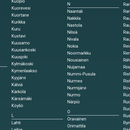
Kuopio
N
Ran
Kuorevesi
Naantali
Ra
Kuortane
Nakkila
Ra
Kurikka
Nastola
Rau
Kuru
Nilsiä
Rau
Kustavi
Nivala
Rau
Kuusamo
Nokia
Rei
Kuusankoski
Noormarkku
Re
Kuusjoki
Nousiainen
Rii
Kylmäkoski
Nuijamaa
Rii
Kymenlaakso
Nummi-Pusula
Ris
Kyyjärvi
Nurmes
Rist
Kälviä
Nurmijärvi
Rov
Kärkölä
Nurmo
Ruo
Kärsämäki
Närpiö
Ruo
Köyliö
Ruo
O
L
Ru
Oravainen
Lahti
Rym
Orimattila
Laihia
Rää