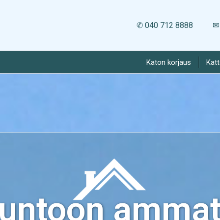
✆ 040 712 8888
✉ 
Katon korjaus
Kat
kuntoon ammatt