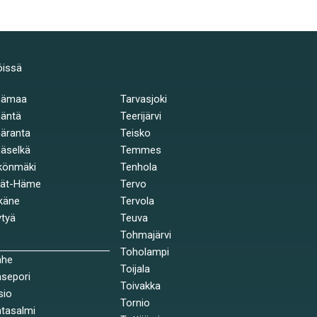
öissä
hämaa
Tarvasjoki
äntä
Teerijärvi
äranta
Teisko
äselkä
Temmes
könmäki
Tenhola
jät-Häme
Tervo
käne
Tervola
tyä
Teuva
Tohmajärvi
Toholampi
ahe
Toijala
sepori
Toivakka
sio
Tornio
tasalmi