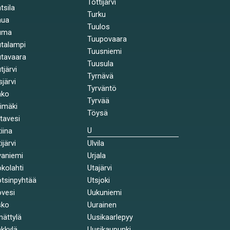
Tottijärvi
tsila
Turku
nua
Tuulos
uma
Tuupovaara
talampi
Tuusniemi
tavaara
Tuusula
tjärvi
Tyrnävä
sjärvi
Tyrväntö
nko
Tyrvää
himäki
Töysä
stavesi
U
tiina
ijärvi
Ulvila
aniemi
Urjala
kolahti
Utajärvi
tsinpyhtää
Utsjoki
vesi
Uukuniemi
sko
Uurainen
ättylä
Uusikaarlepyy
kkylä
Uusikaupunki