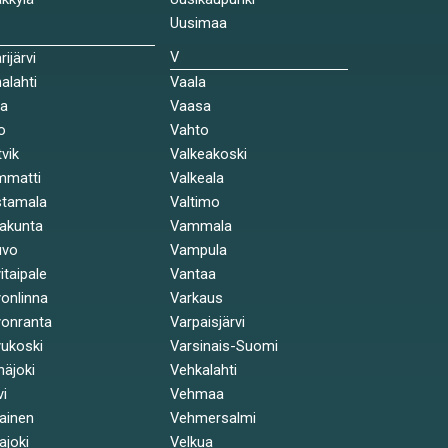
Uusimaa
V
rijärvi
alahti
Vaala
la
Vaasa
o
Vahto
tvik
Valkeakoski
mmatti
Valkeala
stamala
Valtimo
akunta
Vammala
uvo
Vampula
itaipale
Vantaa
onlinna
Varkaus
onranta
Varpaisjärvi
ukoski
Varsinais-Suomi
näjoki
Vehkalahti
vi
Vehmaa
kainen
Vehmersalmi
kajoki
Velkua