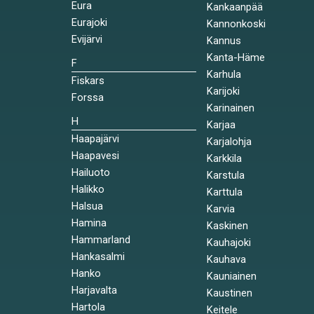
Eura
Kankaanpää
Eurajoki
Kannonkoski
Evijärvi
Kannus
Kanta-Häme
F
Karhula
Fiskars
Karijoki
Forssa
Karinainen
H
Karjaa
Haapajärvi
Karjalohja
Haapavesi
Karkkila
Hailuoto
Karstula
Halikko
Karttula
Halsua
Karvia
Hamina
Kaskinen
Hammarland
Kauhajoki
Hankasalmi
Kauhava
Hanko
Kauniainen
Harjavalta
Kaustinen
Hartola
Keitele