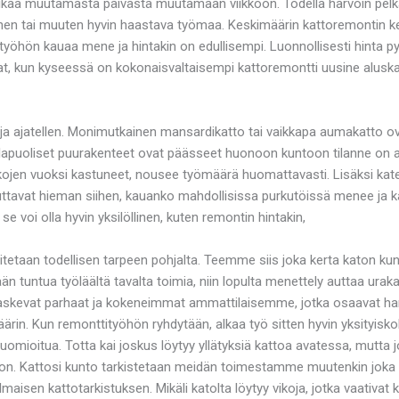
aikaa muutamasta päivästä muutamaan viikkoon. Todella harvoin pelkä
inen tai muuten hyvin haastava työmaa. Keskimäärin kattoremontin kes
 työhön kauaa mene ja hintakin on edullisempi. Luonnollisesti hinta pys
t, kun kyseessä on kokonaisvaltaisempi kattoremontti uusine aluskat
ja ajatellen. Monimutkainen mansardikatto tai vaikkapa aumakatto ov
lapuoliset puurakenteet ovat päässeet huonoon kuntoon tilanne on ar
vikojen vuoksi kastuneet, nousee työmäärä huomattavasti. Lisäksi katem
kuttavat hieman siihen, kauanko mahdollisissa purkutöissä menee ja
se voi olla hyvin yksilöllinen, kuten remontin hintakin,
toitetaan todellisen tarpeen pohjalta. Teemme siis joka kerta katon 
ään tuntua työläältä tavalta toimia, niin lopulta menettely auttaa ur
 laskevat parhaat ja kokeneimmat ammattilaisemme, jotka osaavat har
ärin. Kun remonttityöhön ryhdytään, alkaa työ sitten hyvin yksityisko
la huomioitua. Totta kai joskus löytyy yllätyksiä kattoa avatessa, mutt
vion. Kattosi kunto tarkistetaan meidän toimestamme muutenkin joka ke
maisen kattotarkistuksen. Mikäli katolta löytyy vikoja, jotka vaativa