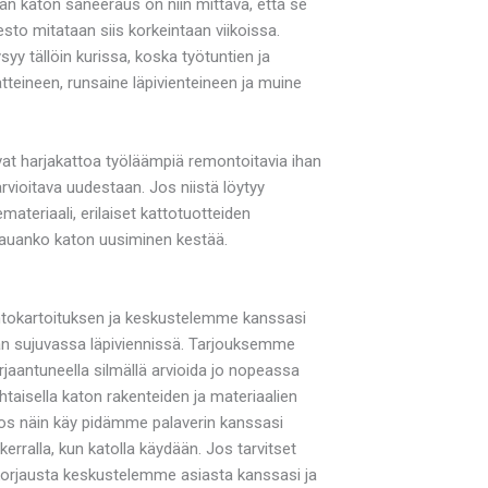
n katon saneeraus on niin mittava, että se
to mitataan siis korkeintaan viikoissa.
yy tällöin kurissa, koska työtuntien ja
teineen, runsaine läpivienteineen ja muine
at harjakattoa työläämpiä remontoitavia ihan
vioitava uudestaan. Jos niistä löytyy
ateriaali, erilaiset kattotuotteiden
 kauanko katon uusiminen kestää.
kuntokartoituksen ja keskustelemme kanssasi
akan sujuvassa läpiviennissä. Tarjouksemme
jaantuneella silmällä arvioida jo nopeassa
htaisella katon rakenteiden ja materiaalien
a jos näin käy pidämme palaverin kanssasi
rralla, kun katolla käydään. Jos tarvitset
t korjausta keskustelemme asiasta kanssasi ja