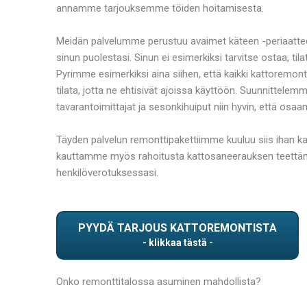
annamme tarjouksemme töiden hoitamisesta.
Meidän palvelumme perustuu avaimet käteen -periaattees
sinun puolestasi. Sinun ei esimerkiksi tarvitse ostaa, t
Pyrimme esimerkiksi aina siihen, että kaikki kattoremontt
tilata, jotta ne ehtisivät ajoissa käyttöön. Suunnittelem
tavarantoimittajat ja sesonkihuiput niin hyvin, että os
Täyden palvelun remonttipakettiimme kuuluu siis ihan k
kauttamme myös rahoitusta kattosaneerauksen teettäm
henkilöverotuksessasi.
PYYDÄ TARJOUS KATTOREMONTISTA
Onko remonttitalossa asuminen mahdollista?