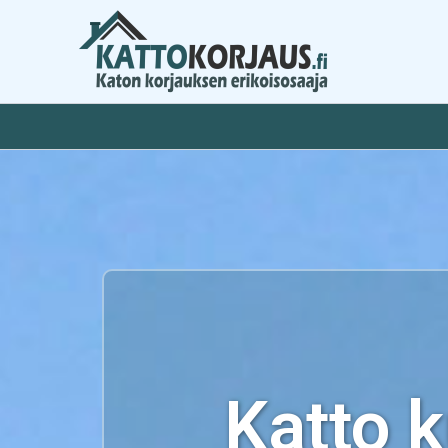
Siirry
sisältöön
Katto 