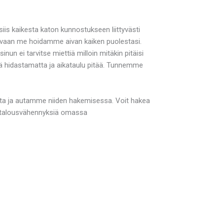
is kaikesta katon kunnostukseen liittyvästi
sta vaan me hoidamme aivan kaiken puolestasi.
un ei tarvitse miettiä milloin mitäkin pitäisi
yötä hidastamatta ja aikataulu pitää. Tunnemme
etta ja autamme niiden hakemisessa. Voit hakea
italousvähennyksiä omassa