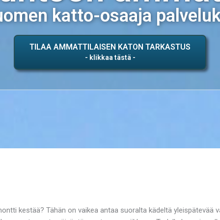
omen katto-osaaja palvelu
TILAA AMMATTILAISEN KATON TARKASTUS
ontti kestää? Tähän on vaikea antaa suoralta kädeltä yleispätevää vas