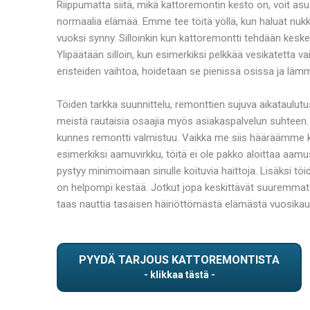
Riippumatta siitä, mikä kattoremontin kesto on, voit asu
normaalia elämää. Emme tee töitä yöllä, kun haluat nukk
vuoksi synny. Silloinkin kun kattoremontti tehdään kesk
Ylipäätään silloin, kun esimerkiksi pelkkää vesikatetta v
eristeiden vaihtoa, hoidetaan se pienissä osissa ja läm
Töiden tarkka suunnittelu, remonttien sujuva aikataulu
meistä rautaisia osaajia myös asiakaspalvelun suhteen.
kunnes remontti valmistuu. Vaikka me siis hääräämme kat
esimerkiksi aamuvirkku, töitä ei ole pakko aloittaa aa
pystyy minimoimaan sinulle koituvia haittoja. Lisäksi töi
on helpompi kestää. Jotkut jopa keskittävät suuremmat k
taas nauttia tasaisen häiriöttömästä elämästä vuosikau
PYYDÄ TARJOUS KATTOREMONTISTA