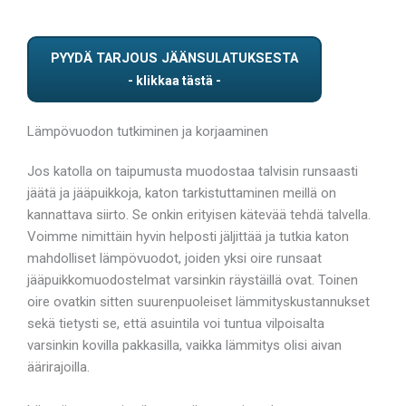
PYYDÄ TARJOUS JÄÄNSULATUKSESTA
Lämpövuodon tutkiminen ja korjaaminen
Jos katolla on taipumusta muodostaa talvisin runsaasti
jäätä ja jääpuikkoja, katon tarkistuttaminen meillä on
kannattava siirto. Se onkin erityisen kätevää tehdä talvella.
Voimme nimittäin hyvin helposti jäljittää ja tutkia katon
mahdolliset lämpövuodot, joiden yksi oire runsaat
jääpuikkomuodostelmat varsinkin räystäillä ovat. Toinen
oire ovatkin sitten suurenpuoleiset lämmityskustannukset
sekä tietysti se, että asuintila voi tuntua vilpoisalta
varsinkin kovilla pakkasilla, vaikka lämmitys olisi aivan
äärirajoilla.