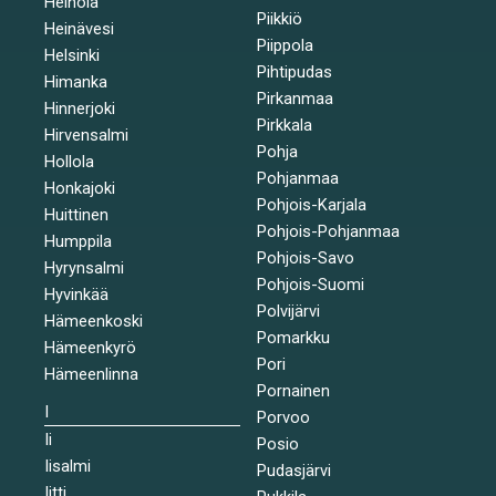
Heinola
Piikkiö
Heinävesi
Piippola
Helsinki
Pihtipudas
Himanka
Pirkanmaa
Hinnerjoki
Pirkkala
Hirvensalmi
Pohja
Hollola
Pohjanmaa
Honkajoki
Pohjois-Karjala
Huittinen
Pohjois-Pohjanmaa
Humppila
Pohjois-Savo
Hyrynsalmi
Pohjois-Suomi
Hyvinkää
Polvijärvi
Hämeenkoski
Pomarkku
Hämeenkyrö
Pori
Hämeenlinna
Pornainen
I
Porvoo
Ii
Posio
Iisalmi
Pudasjärvi
Iitti