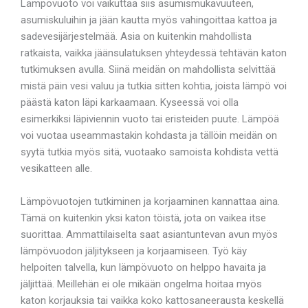
Lämpövuoto voi vaikuttaa siis asumismukavuuteen,
asumiskuluihin ja jään kautta myös vahingoittaa kattoa ja
sadevesijärjestelmää. Asia on kuitenkin mahdollista
ratkaista, vaikka jäänsulatuksen yhteydessä tehtävän katon
tutkimuksen avulla. Siinä meidän on mahdollista selvittää
mistä päin vesi valuu ja tutkia sitten kohtia, joista lämpö voi
päästä katon läpi karkaamaan. Kyseessä voi olla
esimerkiksi läpiviennin vuoto tai eristeiden puute. Lämpöä
voi vuotaa useammastakin kohdasta ja tällöin meidän on
syytä tutkia myös sitä, vuotaako samoista kohdista vettä
vesikatteen alle.
Lämpövuotojen tutkiminen ja korjaaminen kannattaa aina.
Tämä on kuitenkin yksi katon töistä, jota on vaikea itse
suorittaa. Ammattilaiselta saat asiantuntevan avun myös
lämpövuodon jäljitykseen ja korjaamiseen. Työ käy
helpoiten talvella, kun lämpövuoto on helppo havaita ja
jäljittää. Meillehän ei ole mikään ongelma hoitaa myös
katon korjauksia tai vaikka koko kattosaneerausta keskellä