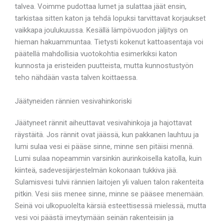
talvea. Voimme pudottaa lumet ja sulattaa jäät ensin,
tarkistaa sitten katon ja tehdä lopuksi tarvittavat korjaukset
vaikkapa joulukuussa. Kesällä lämpövuodon jäljitys on
hieman hakuammuntaa. Tietysti kokenut kattoasentaja voi
päätellä mahdollisia vuotokohtia esimerkiksi katon
kunnosta ja eristeiden puutteista, mutta kunnostustyön
teho nähdään vasta talven koittaessa.
Jäätyneiden rännien vesivahinkoriski
Jäätyneet rännit aiheuttavat vesivahinkoja ja hajottavat
räystäitä. Jos rännit ovat jäässä, kun pakkanen lauhtuu ja
lumi sulaa vesi ei pääse sinne, minne sen pitäisi mennä.
Lumi sulaa nopeammin varsinkin aurinkoisella katolla, kuin
kiinteä, sadevesijärjestelmän kokonaan tukkiva jää.
Sulamisvesi tulvii rännien laitojen yli valuen talon rakenteita
pitkin. Vesi siis menee sinne, minne se pääsee menemään.
Seinä voi ulkopuolelta kärsiä esteettisessä mielessä, mutta
vesi voi päästä imeytymään seinän rakenteisiin ja