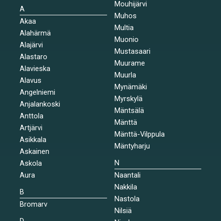
Mouhijärvi
A
Muhos
Akaa
Multia
Alahärmä
Muonio
Alajärvi
Mustasaari
Alastaro
Muurame
Alavieska
Muurla
Alavus
Mynämäki
Angelniemi
Myrskylä
Anjalankoski
Mäntsälä
Anttola
Mänttä
Artjärvi
Mänttä-Vilppula
Asikkala
Mäntyharju
Askainen
N
Askola
Aura
Naantali
Nakkila
B
Nastola
Bromarv
Nilsiä
D