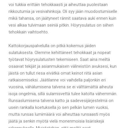
voi tukkia erittäin tehokkaasti ja aiheuttaa puolestaan
rikkoutumia ja vesivahinkoja. Oli syy jään muodostumiselle
mikä tahansa, on jäätyneet rännit saatava auki ennen kuin
vesi alkaa tulvimaan seiniä pitkin. Höyrysulatus on siihen
tehokkain vaihtoehto.
Kattokorjauspalvelulla on pitkä kokemus jäiden
sulatuksesta. Olemme kehittäneet tehokkaat ja nopeat
työtavat höyrysulatusten tekemiseen. Saat aina meiltä
osaavat tekijät ja asianmukaisen välineistön avuksesi, kun
jäistä on tullut riesa eivätkä omat keinot riitä asian
ratkaisemiseksi. Jäätilanne voi vaihdella paljonkin eri
vuosina, vähälumisena talvena se ei välttämättä aiheuta
isoja ongelmia, sillä sulamisvettä tulee katolta vähemmän.
Runsaslumisena talvena katto ja sadevesijärjestelmä on
usein rankalla koetuksella jo sen pelkän lumen vuoksi,
mutta runsas lumimäärä voi aiheuttaa runsaasti myös
jäätä ja senkin myötä vielä monenmoisia lisäriskejä
rakennukselle. Muistatahan, että meiltä saat