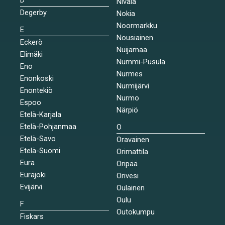
Nivala
Degerby
Nokia
Noormarkku
E
Nousiainen
Eckerö
Nuijamaa
Elimäki
Nummi-Pusula
Eno
Nurmes
Enonkoski
Nurmijärvi
Enontekiö
Nurmo
Espoo
Närpiö
Etelä-Karjala
Etelä-Pohjanmaa
O
Etelä-Savo
Oravainen
Etelä-Suomi
Orimattila
Eura
Oripää
Eurajoki
Orivesi
Evijärvi
Oulainen
Oulu
F
Outokumpu
Fiskars