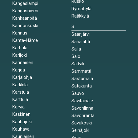
Rusko
Kangaslampi
Rymättylä
Kangasniemi
Rääkkylä
Kankaanpää
Kannonkoski
S
Kannus
Saarijärvi
Kanta-Häme
Sahalahti
Karhula
Salla
Karijoki
Salo
Karinainen
Saltvik
Karjaa
Sammatti
Karjalohja
Sastamala
Karkkila
Satakunta
Karstula
Sauvo
Karttula
Savitaipale
Karvia
Savonlinna
Kaskinen
Savonranta
Kauhajoki
Savukoski
Kauhava
Seinäjoki
Kauniainen
Sievi