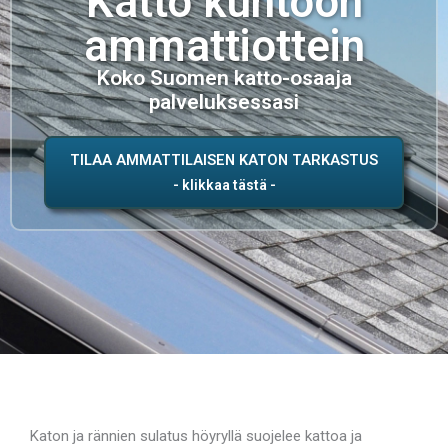
Katto kuntoon
ammattiottein
Koko Suomen katto-osaaja
palveluksessasi
TILAA AMMATTILAISEN KATON TARKASTUS
Katon ja rännien sulatus höyryllä suojelee kattoa ja