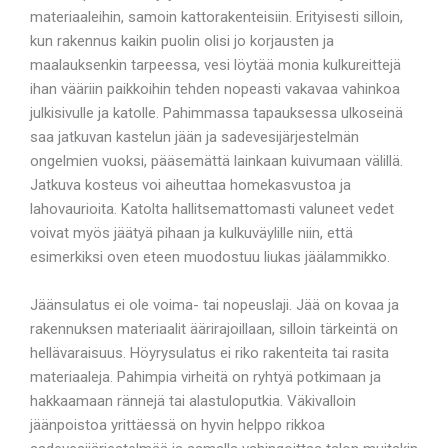
materiaaleihin, samoin kattorakenteisiin. Erityisesti silloin,
kun rakennus kaikin puolin olisi jo korjausten ja
maalauksenkin tarpeessa, vesi löytää monia kulkureittejä
ihan vääriin paikkoihin tehden nopeasti vakavaa vahinkoa
julkisivulle ja katolle. Pahimmassa tapauksessa ulkoseinä
saa jatkuvan kastelun jään ja sadevesijärjestelmän
ongelmien vuoksi, pääsemättä lainkaan kuivumaan välillä.
Jatkuva kosteus voi aiheuttaa homekasvustoa ja
lahovaurioita. Katolta hallitsemattomasti valuneet vedet
voivat myös jäätyä pihaan ja kulkuväylille niin, että
esimerkiksi oven eteen muodostuu liukas jäälammikko.
Jäänsulatus ei ole voima- tai nopeuslaji. Jää on kovaa ja
rakennuksen materiaalit äärirajoillaan, silloin tärkeintä on
hellävaraisuus. Höyrysulatus ei riko rakenteita tai rasita
materiaaleja. Pahimpia virheitä on ryhtyä potkimaan ja
hakkaamaan rännejä tai alastuloputkia. Väkivalloin
jäänpoistoa yrittäessä on hyvin helppo rikkoa