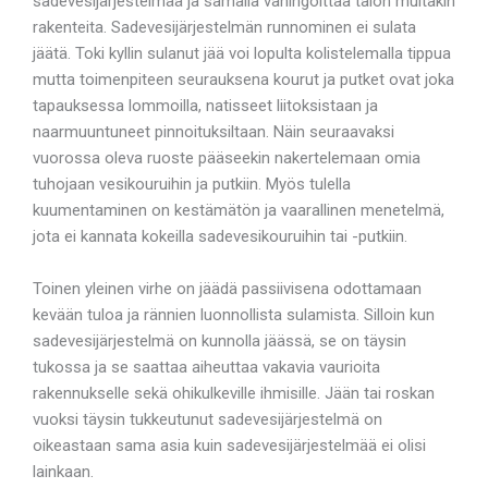
sadevesijärjestelmää ja samalla vahingoittaa talon muitakin
rakenteita. Sadevesijärjestelmän runnominen ei sulata
jäätä. Toki kyllin sulanut jää voi lopulta kolistelemalla tippua
mutta toimenpiteen seurauksena kourut ja putket ovat joka
tapauksessa lommoilla, natisseet liitoksistaan ja
naarmuuntuneet pinnoituksiltaan. Näin seuraavaksi
vuorossa oleva ruoste pääseekin nakertelemaan omia
tuhojaan vesikouruihin ja putkiin. Myös tulella
kuumentaminen on kestämätön ja vaarallinen menetelmä,
jota ei kannata kokeilla sadevesikouruihin tai -putkiin.
Toinen yleinen virhe on jäädä passiivisena odottamaan
kevään tuloa ja rännien luonnollista sulamista. Silloin kun
sadevesijärjestelmä on kunnolla jäässä, se on täysin
tukossa ja se saattaa aiheuttaa vakavia vaurioita
rakennukselle sekä ohikulkeville ihmisille. Jään tai roskan
vuoksi täysin tukkeutunut sadevesijärjestelmä on
oikeastaan sama asia kuin sadevesijärjestelmää ei olisi
lainkaan.