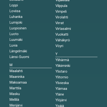
Loppi
Vilppula
Loviisa
Vimpeli
Luhanka
Virolahti
Lumijoki
Virrat
Luopioinen
Virtasalmi
Luoto
Vuokatti
Luumäki
Vähäkyrö
Luvia
Vöyri
Längelmäki
Y
Länsi-Suomi
Ylihärmä
M
Ylikiiminki
Maalahti
Ylistaro
Maaninka
Ylitornio
Maksamaa
Ylivieska
Marttila
Ylämaa
Masku
Yläne
Mellilä
Ylöjärvi
Merijärvi
Ypäjä