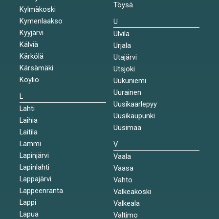
Töysä
Kylmäkoski
Kymenlaakso
U
Kyyjärvi
Ulvila
Kälviä
Urjala
Kärkölä
Utajärvi
Kärsämäki
Utsjoki
Köyliö
Uukuniemi
Uurainen
L
Uusikaarlepyy
Lahti
Uusikaupunki
Laihia
Uusimaa
Laitila
Lammi
V
Lapinjärvi
Vaala
Lapinlahti
Vaasa
Lappajärvi
Vahto
Lappeenranta
Valkeakoski
Lappi
Valkeala
Lapua
Valtimo