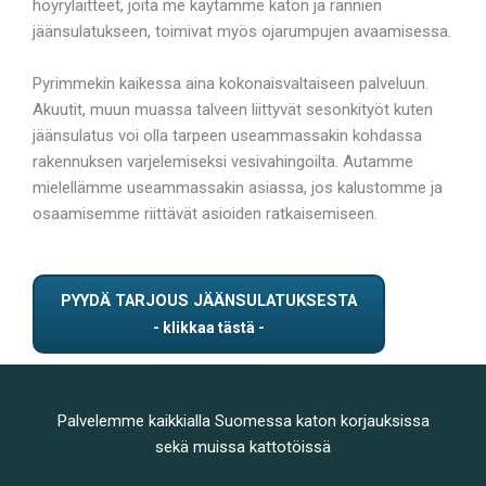
höyrylaitteet, joita me käytämme katon ja rännien
jäänsulatukseen, toimivat myös ojarumpujen avaamisessa.
Pyrimmekin kaikessa aina kokonaisvaltaiseen palveluun.
Akuutit, muun muassa talveen liittyvät sesonkityöt kuten
jäänsulatus voi olla tarpeen useammassakin kohdassa
rakennuksen varjelemiseksi vesivahingoilta. Autamme
mielellämme useammassakin asiassa, jos kalustomme ja
osaamisemme riittävät asioiden ratkaisemiseen.
PYYDÄ TARJOUS JÄÄNSULATUKSESTA
Palvelemme kaikkialla Suomessa katon korjauksissa
sekä muissa kattotöissä