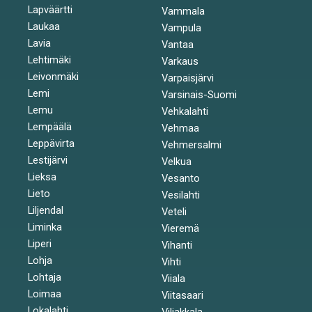
Lapväärtti
Vammala
Laukaa
Vampula
Lavia
Vantaa
Lehtimäki
Varkaus
Leivonmäki
Varpaisjärvi
Lemi
Varsinais-Suomi
Lemu
Vehkalahti
Lempäälä
Vehmaa
Leppävirta
Vehmersalmi
Lestijärvi
Velkua
Lieksa
Vesanto
Lieto
Vesilahti
Liljendal
Veteli
Liminka
Vieremä
Liperi
Vihanti
Lohja
Vihti
Lohtaja
Viiala
Loimaa
Viitasaari
Lokalahti
Viljakkala