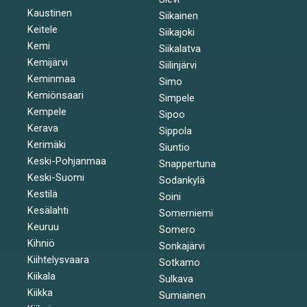
Kaustinen
Siikainen
Keitele
Siikajoki
Kemi
Siikalatva
Kemijärvi
Siilinjärvi
Keminmaa
Simo
Kemiönsaari
Simpele
Kempele
Sipoo
Kerava
Sippola
Kerimäki
Siuntio
Keski-Pohjanmaa
Snappertuna
Keski-Suomi
Sodankylä
Kestilä
Soini
Kesälahti
Somerniemi
Keuruu
Somero
Kihniö
Sonkajärvi
Kiihtelysvaara
Sotkamo
Kiikala
Sulkava
Kiikka
Sumiainen