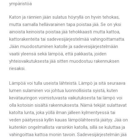
ympäristöä
Katon ja rännien jään sulatus höyryllä on hyvin tehokas,
mutta samalla hellävarainen tapa poistaa jää. Se on yksi
ainoista keinoista poistaa jää tehokkaasti mutta kattoa,
kattorakenteita tai sadevesijärjestelmää vahingoittamatta.
Jään muodostuminen katolle ja sadevesijärjestelmään
vaatii yleensä sekä lämpöä, että pakkasta, joiden
yhteisvaikutuksesta jää sitten muodostuu rakennuksen
riesaksi.
Lämpöä voi tulla useista lähteistä. Lämpö ja sitä seuraava
lumen sulaminen voi johtua luonnollisista syistä, kuten
kevätauringon voimistuvasta vaikutuksesta tai lämpö voi
olla kotoisin sisältä rakennuksesta. Nämä tekijät sulattavat
katolta lunta, joka yöllä ilman jälleen kylmentyessä tai
veden päätyessä kyllin kauas lämpölähteestä jäätyy. Jää on
kuitenkin ongelmallista varsinkin katolla, sillä se kuluttaa ja
vahingoittaa kattoa monin tavoin. Sadevesijärjestelmän jää