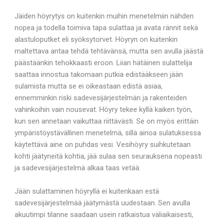
Jäiden höyrytys on kuitenkin muihin menetelmiin nähden
nopea ja todella toimiva tapa sulattaa ja avata rännit sekä
alastuloputket eli syöksytorvet. Höyryn on kuitenkin
maltettava antaa tehdä tehtävänsä, mutta sen avulla jäästä
päästäänkin tehokkaasti eroon. Liian hätäinen sulattelija
saattaa innostua takomaan putkia edistääkseen jään
sulamista mutta se ei oikeastaan edistä asiaa,
ennemminkin riski sadevesijärjestelmän ja rakenteiden
vahinkoihin vain nousevat. Höyry tekee kyllä kaiken työn,
kun sen annetaan vaikuttaa riittävästi. Se on myös erittäin
ympäristöystävällinen menetelmä, sillä ainoa sulatuksessa
käytettävä aine on puhdas vesi. Vesihöyry suihkutetaan
kohti jäätyneitä kohtia, jää sulaa sen seurauksena nopeasti
ja sadevesijärjestelmä alkaa taas vetää.
Jään sulattaminen höyryllä ei kuitenkaan estä
sadevesijärjestelmää jäätymästä uudestaan. Sen avulla
akuutimpi tilanne saadaan usein ratkaistua väliaikaisesti,