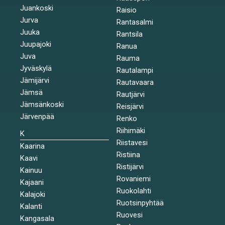
Juankoski
Raisio
Jurva
Rantasalmi
Juuka
Rantsila
Juupajoki
Ranua
Juva
Rauma
Jyväskylä
Rautalampi
Jämijärvi
Rautavaara
Jämsä
Rautjärvi
Jämsänkoski
Reisjärvi
Järvenpää
Renko
Riihimäki
K
Riistavesi
Kaarina
Ristiina
Kaavi
Ristijärvi
Kainuu
Rovaniemi
Kajaani
Ruokolahti
Kalajoki
Ruotsinpyhtää
Kalanti
Ruovesi
Kangasala