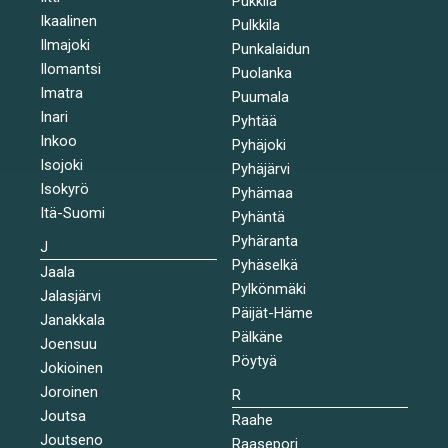
Pukkila
Ikaalinen
Pulkkila
Ilmajoki
Punkalaidun
Ilomantsi
Puolanka
Imatra
Puumala
Inari
Pyhtää
Inkoo
Pyhäjoki
Isojoki
Pyhäjärvi
Isokyrö
Pyhämaa
Itä-Suomi
Pyhäntä
Pyhäranta
J
Pyhäselkä
Jaala
Pylkönmäki
Jalasjärvi
Päijät-Häme
Janakkala
Pälkäne
Joensuu
Pöytyä
Jokioinen
Joroinen
R
Joutsa
Raahe
Joutseno
Raasepori