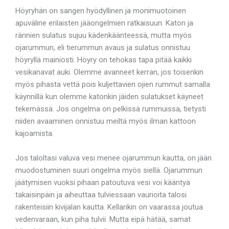
Höyryhän on sangen hyödyllinen ja monimuotoinen
apuväline erilaisten jääongelmien ratkaisuun. Katon ja
rännien sulatus sujuu kädenkäänteessä, mutta myös
ojarummun, eli tierummun avaus ja sulatus onnistuu
höyryllä mainiosti. Höyry on tehokas tapa pitää kaikki
vesikanavat auki. Olemme avanneet kerran, jos toisenkin
myös pihasta vettä pois kuljettavien ojien rummut samalla
käynnillä kun olemme katonkin jäiden sulatukset käyneet
tekemässä. Jos ongelma on pelkissä rummuissa, tietysti
niiden avaaminen onnistuu meiltä myös ilman kattoon
kajoamista.
Jos taloltasi valuva vesi menee ojarummun kautta, on jään
muodostuminen suuri ongelma myös siellä. Ojarummun
jäätymisen vuoksi pihaan patoutuva vesi voi kääntyä
takaisinpäin ja aiheuttaa tulviessaan vaurioita talosi
rakenteisiin kivijalan kautta. Kellarikin on vaarassa joutua
vedenvaraan, kun piha tulvii. Mutta eipä hätää, samat