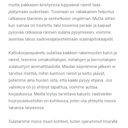
mutta pakkasen kiristyessä tuppaavat rännit taas
jäätymään uudestaan. Toisinaan se väliaikainen helpotus
ratkaisee tilanteen ja senhetkisen ongelman. Mutta sitten
kun samaa on toistettu talvi toisensa perään ja kaipaat
pysyvää ratkaisua rännien sulana pysymiseen, voimme
asentaa talosi sadevesijärjestelmään sulanapitokaapelit.
Kattokorjauspalvelu sulattaa kaikkien rakennusten katot ja
rännit, teemme omakotitalojen, rivitalojen ja kerrostalojen
sulatustyöt ammattitaidolla. Meidän käyntimme jälkeen ei
tarvitse miettiä, mihin kuntoon rännit ja katto jäävät,
pidämme aina huolen siitä, että kaikki pysyy ehjänä. Jos
vahinkoa on jo ehtinyt tapahtua, voimme auttaa
korjauksissa. Meiltä löytyy tarvittava kalusto vaativiinkin
höyrysulatustöihin eri kohteissa, joten ota yhteyttä missä
tahansa tarpeessa.
Sulatamme myös muut kohteet, kuten ojarummut höyryllä