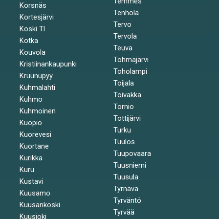
Temmes
Korsnäs
Tenhola
Kortesjärvi
Tervo
Koski Tl
Tervola
Kotka
Teuva
Kouvola
Tohmajärvi
Kristiinankaupunki
Toholampi
Kruunupyy
Toijala
Kuhmalahti
Toivakka
Kuhmo
Tornio
Kuhmoinen
Tottijärvi
Kuopio
Turku
Kuorevesi
Tuulos
Kuortane
Tuupovaara
Kurikka
Tuusniemi
Kuru
Tuusula
Kustavi
Tyrnävä
Kuusamo
Tyrväntö
Kuusankoski
Tyrvää
Kuusjoki