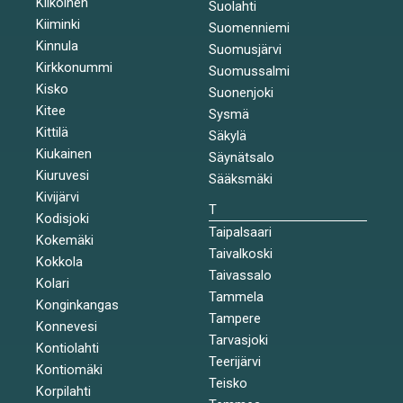
Kiikoinen
Suolahti
Kiiminki
Suomenniemi
Kinnula
Suomusjärvi
Kirkkonummi
Suomussalmi
Kisko
Suonenjoki
Kitee
Sysmä
Kittilä
Säkylä
Kiukainen
Säynätsalo
Kiuruvesi
Sääksmäki
Kivijärvi
T
Kodisjoki
Taipalsaari
Kokemäki
Taivalkoski
Kokkola
Taivassalo
Kolari
Tammela
Konginkangas
Tampere
Konnevesi
Tarvasjoki
Kontiolahti
Teerijärvi
Kontiomäki
Teisko
Korpilahti