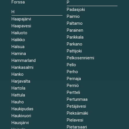
Forssa
P
Padasjoki
H
Paimio
Haapajärvi
Paltamo
Haapavesi
Parainen
Hailuoto
Parikkala
Halikko
Parkano
Halsua
Pattijoki
Hamina
Pelkosenniemi
Hammarland
Pello
Hankasalmi
Perho
Hanko
Pernaja
Harjavalta
Perniö
Hartola
Pertteli
Hattula
Pertunmaa
Hauho
Petäjävesi
Haukipudas
Pieksämäki
Haukivuori
Pielavesi
Hausjärvi
Pietarsaari