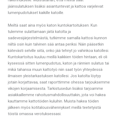
jäänsulatuksen lisäksi asiantuntevat ja kattoa varjelevat
lumenpudotukset kaikille katoille.
Meiltä saat aina myös katon kuntokartoituksen. Kun
tulemme sulattamaan jäitä katolta ja
sadevesijärjestelmästä, tutkimme samalla kattosi kunnon
niiltä osin kuin talvinen sää antaa periksi. Näin pääsetkin
kätevästi selville siitä, onko jää tehnyt jo vahinkoa katollesi.
Kuntokartoitus kuuluu meillä kaikkien töiden hintaan, eli oli
kyseessä sitten lumenpudotus, katon ja rännien sulatus tai
mikä tahansa muun kattotyö niin saat työn yhteydessä
ilmaisen yleistarkastuksen katollesi. Jos katolta löytyy
jotain korjattavaa, saat raporttimme ohessa tarjouksemme
vikojen korjaamisesta. Tarkistusedun lisäksi tarjoamme
asiakkaillemme rahoitusmahdollisuuttakin, jota voi hakea
kauttamme kattotöiden kuluihin. Muista hakea töiden
jälkeen myös kotitalousvähennykset meillä teetetyistä
töistä omassa verotuksessasi.