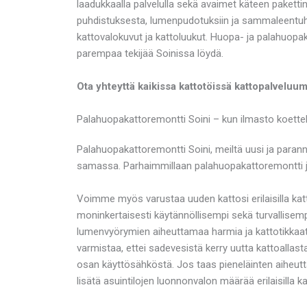
laadukkaalla palvelulla sekä avaimet käteen pakett
puhdistuksesta, lumenpudotuksiin ja sammaleentuh
kattovalokuvut ja kattoluukut. Huopa- ja palahuopak
parempaa tekijää Soinissa löydä.
Ota yhteyttä kaikissa kattotöissä kattopalveluu
Palahuopakattoremontti Soini – kun ilmasto koette
Palahuopakattoremontti Soini, meiltä uusi ja paran
samassa. Parhaimmillaan palahuopakattoremontti jo
Voimme myös varustaa uuden kattosi erilaisilla katt
moninkertaisesti käytännöllisempi sekä turvallisemp
lumenvyörymien aiheuttamaa harmia ja kattotikkaat se
varmistaa, ettei sadevesistä kerry uutta kattoallast
osan käyttösähköstä. Jos taas pieneläinten aiheut
lisätä asuintilojen luonnonvalon määrää erilaisilla ka