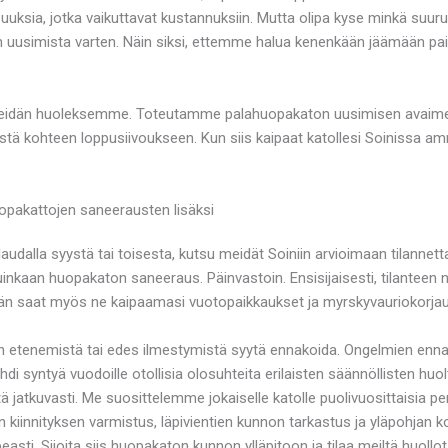
uuksia, jotka vaikuttavat kustannuksiin. Mutta olipa kyse minkä suur
uusimista varten. Näin siksi, ettemme halua kenenkään jäämään pait
 meidän huoleksemme. Toteutamme palahuopakaton uusimisen avaimet
tä kohteen loppusiivoukseen. Kun siis kaipaat katollesi Soinissa amma
pakattojen saneerausten lisäksi
audalla syystä tai toisesta, kutsu meidät Soiniin arvioimaan tilannet
uinkaan huopakaton saneeraus. Päinvastoin. Ensisijaisesti, tilanteen
ähän saat myös ne kaipaamasi vuotopaikkaukset ja myrskyvauriokorjau
en etenemistä tai edes ilmestymistä syytä ennakoida. Ongelmien ennal
 ehdi syntyä vuodoille otollisia olosuhteita erilaisten säännöllisten h
tä jatkuvasti. Me suosittelemme jokaiselle katolle puolivuosittaisia pe
än kiinnityksen varmistus, läpivientien kunnon tarkastus ja yläpohjan k
asti. Sijoita siis huopakaton kunnon ylläpitoon ja tilaa meiltä huollo