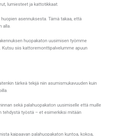
ut, lumiesteet ja kattotikkaat.
tai huopien asennuksesta. Tämä takaa, että
 alla.
harakennuksen huopakaton uusimisen työmme
ssa. Kutsu siis kattoremonttipalvelumme apuun
uitenkin tärkeä tekijä niin asumismukavuuden kuin
lla.
nnan sekä palahuopakaton uusimiselle että muille
ain tehdystä työstä – et esimerkiksi mitään
mista kaipaavan palahuopakaton kuntoa, kokoa,