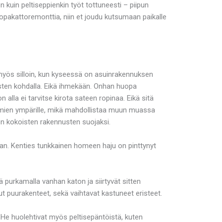
kuin peltiseppienkin työt tottuneesti – piipun
ahuopakattoremonttia, niin et joudu kutsumaan paikalle
 myös silloin, kun kyseessä on asuinrakennuksen
usten kohdalla. Eikä ihmekään. Onhan huopa
lla ei tarvitse kirota sateen ropinaa. Eikä sitä
ulmien ympärille, mikä mahdollistaa muun muassa
ken kokoisten rakennusten suojaksi.
amaan. Kenties tunkkainen homeen haju on pinttynyt
purkamalla vanhan katon ja siirtyvät sitten
ut puurakenteet, sekä vaihtavat kastuneet eristeet.
. He huolehtivat myös peltisepäntöistä, kuten