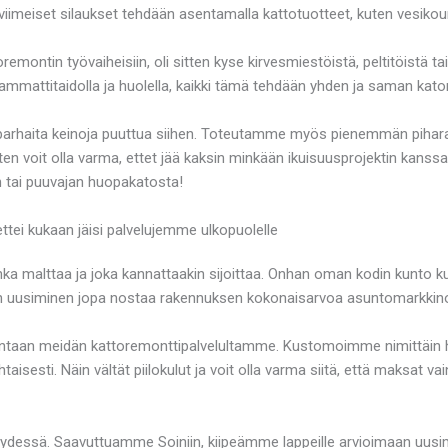
 viimeiset silaukset tehdään asentamalla kattotuotteet, kuten vesikour
emontin työvaiheisiin, oli sitten kyse kirvesmiestöistä, peltitöistä 
mmattitaidolla ja huolella, kaikki tämä tehdään yhden ja saman katon
ja parhaita keinoja puuttua siihen. Toteutamme myös pienemmän pi
joten voit olla varma, ettet jää kaksin minkään ikuisuusprojektin kan
n tai puuvajan huopakatosta!
ettei kukaan jäisi palvelujemme ulkopuolelle
nka malttaa ja joka kannattaakin sijoittaa. Onhan oman kodin kunto k
n uusiminen jopa nostaa rakennuksen kokonaisarvoa asuntomarkkinoi
ntaan meidän kattoremonttipalvelultamme. Kustomoimme nimittäin hi
aisesti. Näin vältät piilokulut ja voit olla varma siitä, että maksat v
dessä. Saavuttuamme Soiniin, kiipeämme lappeille arvioimaan uusi