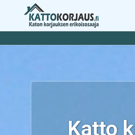
Siirry
sisältöön
Katto 