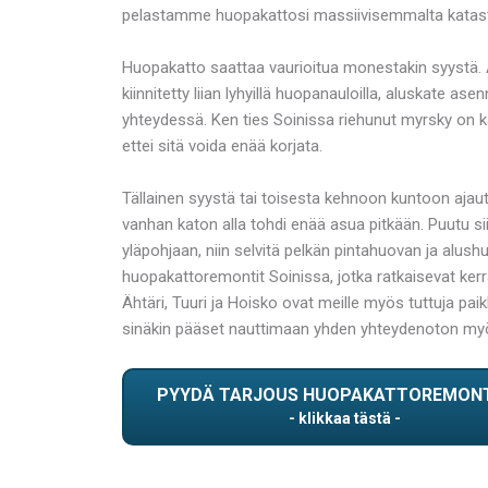
pelastamme huopakattosi massiivisemmalta katastrofi
Huopakatto saattaa vaurioitua monestakin syystä. 
kiinnitetty liian lyhyillä huopanauloilla, aluskate a
yhteydessä. Ken ties Soinissa riehunut myrsky on ka
ettei sitä voida enää korjata.
Tällainen syystä tai toisesta kehnoon kuntoon ajaut
vanhan katon alla tohdi enää asua pitkään. Puutu si
yläpohjaan, niin selvitä pelkän pintahuovan ja alus
huopakattoremontit Soinissa, jotka ratkaisevat kerra
Ähtäri, Tuuri ja Hoisko ovat meille myös tuttuja 
sinäkin pääset nauttimaan yhden yhteydenoton my
PYYDÄ TARJOUS HUOPAKATTOREMON