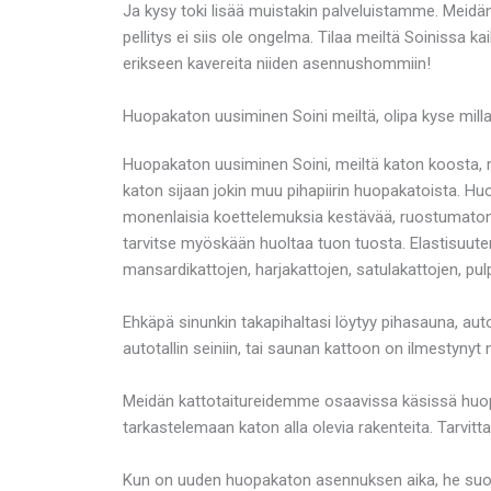
Ja kysy toki lisää muistakin palveluistamme. Meidän
pellitys ei siis ole ongelma. Tilaa meiltä Soinissa k
erikseen kavereita niiden asennushommiin!
Huopakaton uusiminen Soini meiltä, olipa kyse mil
Huopakaton uusiminen Soini, meiltä katon koosta, m
katon sijaan jokin muu pihapiirin huopakatoista. H
monenlaisia koettelemuksia kestävää, ruostumatonta 
tarvitse myöskään huoltaa tuon tuosta. Elastisuute
mansardikattojen, harjakattojen, satulakattojen, pu
Ehkäpä sinunkin takapihaltasi löytyy pihasauna, auto
autotallin seiniin, tai saunan kattoon on ilmestynyt 
Meidän kattotaitureidemme osaavissa käsissä huopak
tarkastelemaan katon alla olevia rakenteita. Tarvit
Kun on uuden huopakaton asennuksen aika, he suoritta