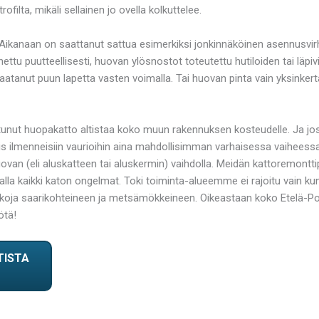
lta, mikäli sellainen jo ovella kolkuttelee.
Aikanaan on saattanut sattua esimerkiksi jonkinnäköinen asennusvirh
sennettu puutteellisesti, huovan ylösnostot toteutettu hutiloiden tai 
atanut puun lapetta vasten voimalla. Tai huovan pinta vain yksinkert
unut huopakatto altistaa koko muun rakennuksen kosteudelle. Ja jos ti
is ilmenneisiin vaurioihin aina mahdollisimman varhaisessa vaiheessa
huovan (eli aluskatteen tai aluskermin) vaihdolla. Meidän kattoremont
lla kaikki katon ongelmat. Toki toiminta-alueemme ei rajoitu vain kunn
paikkoja saarikohteineen ja metsämökkeineen. Oikeastaan koko Etelä-
ötä!
TISTA