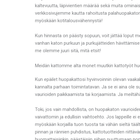
kaltevuutta, läpivientien määrää sekä muita ominais
verkkosivujemme kautta rahoitusta palahuopakaton 
myöskään kotitalousvähennystä!
Kun hinnasta on päästy sopuun, voit jättää loput
vanhan katon purkuun ja purkujätteiden hävittämises
me olemme juuri sitä, mitä etsit!
Meidän kattomme alta monet muutkin kattotyöt huo
Kun epäilet huopakattosi hyvinvoinnin olevan vaakal
kannalta parhaan toimintatavan. Ja se ei aina ole s
vaurioiden paikkaamista tai korjaamista. Ja meilt
Toki, jos vain mahdollista, on huopakaton vaurioid
vaivattomin ja edullisin vaihtoehto. Jos lappeille ei
myöskään korjailla tuon tuosta tai vähän sieltä tääl
pinnan ja rännien puhdistus, kattotuotteiden riittäv
huomattaisiinkin, päästäisiin siihen puuttumaan nope