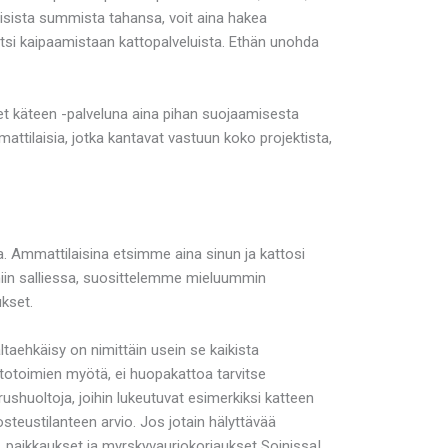
uisista summista tahansa, voit aina hakea
si kaipaamistaan kattopalveluista. Ethän unohda
 käteen -palveluna aina pihan suojaamisesta
ttilaisia, jotka kantavat vastuun koko projektista,
ta. Ammattilaisina etsimme aina sinun ja kattosi
 niin salliessa, suosittelemme mieluummin
kset.
taehkäisy on nimittäin usein se kaikista
uoltotoimien myötä, ei huopakattoa tarvitse
rushuoltoja, joihin lukeutuvat esimerkiksi katteen
osteustilanteen arvio. Jos jotain hälyttävää
t, paikkaukset ja myrskyvauriokorjaukset Soinissa!