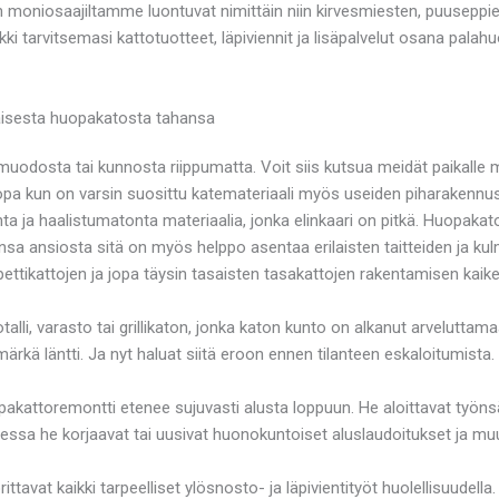
 moniosaajiltamme luontuvat nimittäin niin kirvesmiesten, puuseppien 
aikki tarvitsemasi kattotuotteet, läpiviennit ja lisäpalvelut osana pal
laisesta huopakatosta tahansa
uodosta tai kunnosta riippumatta. Voit siis kutsua meidät paikalle
uopa kun on varsin suosittu katemateriaali myös useiden piharakenn
ja haalistumatonta materiaalia, jonka elinkaari on pitkä. Huopakaton a
nsa ansiosta sitä on myös helppo asentaa erilaisten taitteiden ja k
lpettikattojen ja jopa täysin tasaisten tasakattojen rakentamisen kai
talli, varasto tai grillikaton, jonka katon kunto on alkanut arvelutt
märkä läntti. Ja nyt haluat siitä eroon ennen tilanteen eskaloitumista.
attoremontti etenee sujuvasti alusta loppuun. He aloittavat työnsä 
taessa he korjaavat tai uusivat huonokuntoiset aluslaudoitukset ja mu
vat kaikki tarpeelliset ylösnosto- ja läpivientityöt huolellisuudella