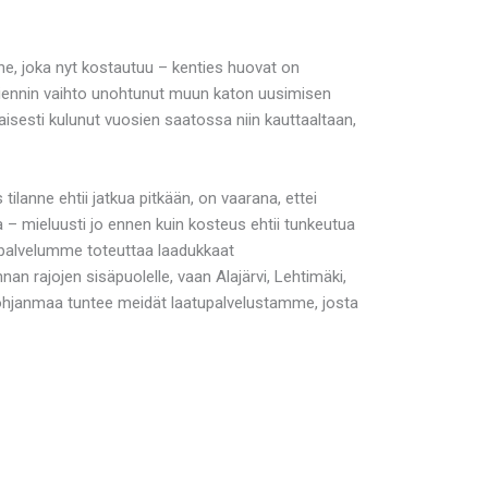
e, joka nyt kostautuu – kenties huovat on
läpiviennin vaihto unohtunut muun katon uusimisen
aisesti kulunut vuosien saatossa niin kauttaaltaan,
lanne ehtii jatkua pitkään, on vaarana, ettei
 – mieluusti jo ennen kuin kosteus ehtii tunkeutua
tipalvelumme toteuttaa laadukkaat
an rajojen sisäpuolelle, vaan Alajärvi, Lehtimäki,
Pohjanmaa tuntee meidät laatupalvelustamme, josta