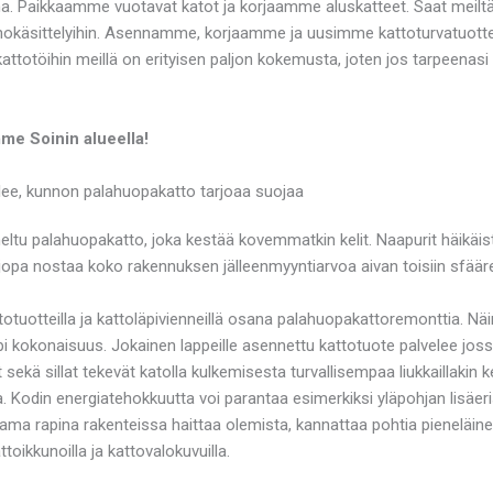
ina. Paikkaamme vuotavat katot ja korjaamme aluskatteet. Saat meilt
okäsittelyihin. Asennamme, korjaamme ja uusimme kattoturvatuottee
attotöihin meillä on erityisen paljon kokemusta, joten jos tarpeenas
mme Soinin alueella!
lee, kunnon palahuopakatto tarjoaa suojaa
neltu palahuopakatto, joka kestää kovemmatkin kelit. Naapurit häikä
pa nostaa koko rakennuksen jälleenmyyntiarvoa aivan toisiin sfäärei
otuotteilla ja kattoläpivienneillä osana palahuopakattoremonttia. Nä
i kokonaisuus. Jokainen lappeille asennettu kattotuote palvelee joss
kä sillat tekevät katolla kulkemisesta turvallisempaa liukkaillakin ke
a. Kodin energiatehokkuutta voi parantaa esimerkiksi yläpohjan lisäer
tama rapina rakenteissa haittaa olemista, kannattaa pohtia pieneläi
ttoikkunoilla ja kattovalokuvuilla.