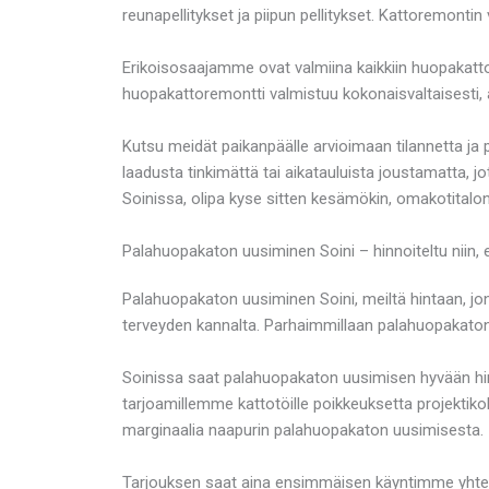
reunapellitykset ja piipun pellitykset. Kattoremontin
Erikoisosaajamme ovat valmiina kaikkiin huopakattor
huopakattoremontti valmistuu kokonaisvaltaisesti, a
Kutsu meidät paikanpäälle arvioimaan tilannetta 
laadusta tinkimättä tai aikatauluista joustamatta, 
Soinissa, olipa kyse sitten kesämökin, omakotitalo
Palahuopakaton uusiminen Soini – hinnoiteltu niin, 
Palahuopakaton uusiminen Soini, meiltä hintaan, jo
terveyden kannalta. Parhaimmillaan palahuopakato
Soinissa saat palahuopakaton uusimisen hyvään hi
tarjoamillemme kattotöille poikkeuksetta projektikoht
marginaalia naapurin palahuopakaton uusimisesta.
Tarjouksen saat aina ensimmäisen käyntimme yhtey