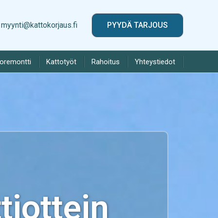
myynti@kattokorjaus.fi
PYYDÄ TARJOUS
toremontti
Kattotyöt
Rahoitus
Yhteystiedot
iottein