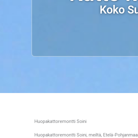
Koko Su
Huopakattoremontti Soini
Huopakattoremontti Soini, meiltä, Etelä-Pohjanmaan