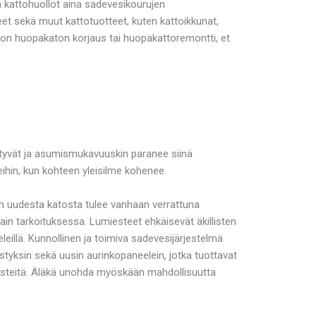
ä kattohuollot aina sadevesikourujen
t sekä muut kattotuotteet, kuten kattoikkunat,
i on huopakaton korjaus tai huopakattoremontti, et
istyvät ja asumismukavuuskin paranee siinä
hin, kun kohteen yleisilme kohenee.
in uudesta katosta tulee vanhaan verrattuna
ain tarkoituksessa. Lumiesteet ehkäisevät äkillisten
leillä. Kunnollinen ja toimiva sadevesijärjestelmä
istyksin sekä uusin aurinkopaneelein, jotka tuottavat
nesteitä. Äläkä unohda myöskään mahdollisuutta