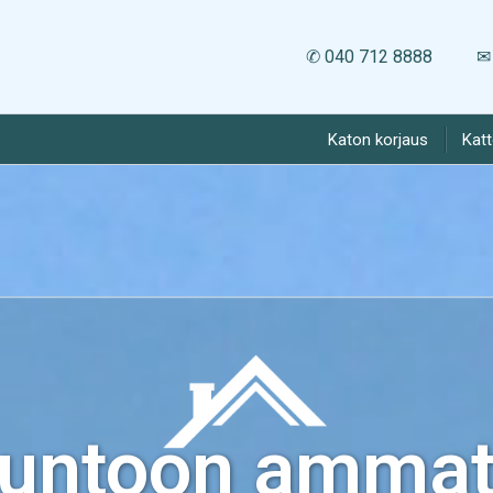
✆ 040 712 8888
✉ 
Katon korjaus
Kat
kuntoon ammatt