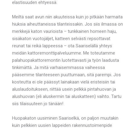
elastisuuden ehtyessä.
Meiltä saat avun niin akuuteissa kuin jo pitkään harmaita
hiuksia aiheuttaneissa tilanteissakin. Jos siis ilmassa on
merkkejä katon vaurioista – tunkkainen homeen haju,
sisäkaton vuotojäljet, katteen selvästi repsottavat
reunat tai reikä lappeessa – ota Saariselällä yhteys
meidän kattoremonttipalveluumme. Me toteutamme
palahuopakattoremontin luotettavasti ja työn laadusta
tinkimättä. Ja mitä varhaisemmassa vaiheessa
pääsemme tilanteeseen puuttumaan, sitä parempi. Jos
kosteutta ei ole päässyt lainakaan vielä eristeisiin tai
aluslaudoitukseen, riittää usein pelkkä pintahuovan ja
alushuovan (eli aluskermin tai aluskatteen) vaihto. Tartu
siis tilaisuuteen jo tänään!
Huopakaton uusiminen Saariselkä, on paljon muutakin
kuin pelkkien uusien lappeiden rakennustoimenpide