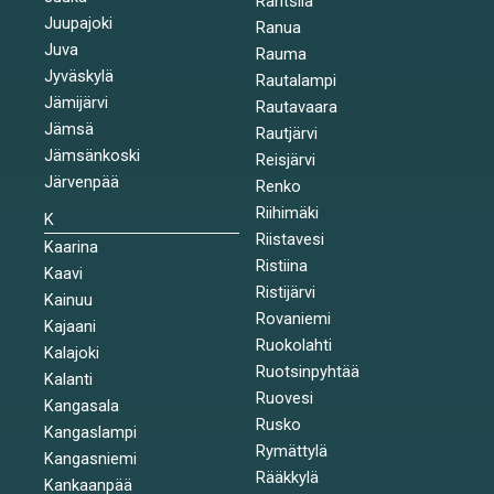
Rantsila
Juupajoki
Ranua
Juva
Rauma
Jyväskylä
Rautalampi
Jämijärvi
Rautavaara
Jämsä
Rautjärvi
Jämsänkoski
Reisjärvi
Järvenpää
Renko
Riihimäki
K
Riistavesi
Kaarina
Ristiina
Kaavi
Ristijärvi
Kainuu
Rovaniemi
Kajaani
Ruokolahti
Kalajoki
Ruotsinpyhtää
Kalanti
Ruovesi
Kangasala
Rusko
Kangaslampi
Rymättylä
Kangasniemi
Rääkkylä
Kankaanpää