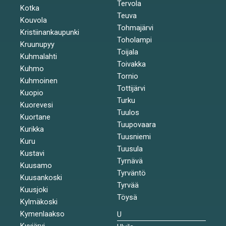
Tervola
Kotka
Teuva
Kouvola
Tohmajärvi
Kristiinankaupunki
Toholampi
Kruunupyy
Toijala
Kuhmalahti
Toivakka
Kuhmo
Tornio
Kuhmoinen
Tottijärvi
Kuopio
Turku
Kuorevesi
Tuulos
Kuortane
Tuupovaara
Kurikka
Tuusniemi
Kuru
Tuusula
Kustavi
Tyrnävä
Kuusamo
Tyrväntö
Kuusankoski
Tyrvää
Kuusjoki
Töysä
Kylmäkoski
Kymenlaakso
U
Kyyjärvi