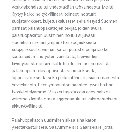
yksityiskohdista tai yhdestäkään työvaiheesta. Meiltä
löytyy kaikki ne työvälineet, telineet, nosturit,
suojatarvikkeet, kuljetuskalusteet sekä tietysti Suomen
parhaat palahuopakattojen tekijät, joiden avulla
palahuopakaton uusiminen hoituu sujuvasti.
Huolehdimme niin ympäristön suojauksesta
suojapressulla, vanhan katon purusta, pohjatöistä,
kastuneiden eristysten vaihdosta, läpivientien
tiivistyksestä, uusien kattotuotteiden asennuksesta,
palahuopien oikeaoppisesta saumauksesta,
loppusiivouksesta sekä purkujätteiden asianmukaisesta
hävityksestä. Edes ympäristön haasteet eivät haittaa
työskentelyämme. Vaikkei tarjolla olisi edes sähköä,
voimme käyttää omaa aggregaattia tai vaihtoehtoisesti
akkutyövälineitä.
Palahuopakaton uusiminen alkaa aina katon
yleistarkastuksella. Saavumme siis Saariselälle, jotta