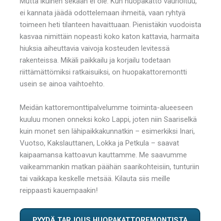
Mutta ikuinen sekään ei ole. Kun huopakatto vaurioituu,
ei kannata jäädä odottelemaan ihmeitä, vaan ryhtyä
toimeen heti tilanteen havaittuaan. Pienistäkin vuodoista
kasvaa nimittäin nopeasti koko katon kattavia, harmaita
hiuksia aiheuttavia vaivoja kosteuden levitessä
rakenteissa. Mikäli paikkailu ja korjailu todetaan
riittämättömiksi ratkaisuiksi, on huopakattoremontti
usein se ainoa vaihtoehto.
Meidän kattoremonttipalvelumme toiminta-alueeseen
kuuluu monen onneksi koko Lappi, joten niin Saariselkä
kuin monet sen lähipaikkakunnatkin – esimerkiksi Inari,
Vuotso, Kakslauttanen, Lokka ja Petkula – saavat
kaipaamansa kattoavun kauttamme. Me saavumme
vaikeammankin matkan päähän saarikohteisiin, tunturiin
tai vaikkapa keskelle metsää. Kilauta siis meille
reippaasti kauempaakin!
PYYDÄ TARJOUS HUOPAKATTOREMONTISTA