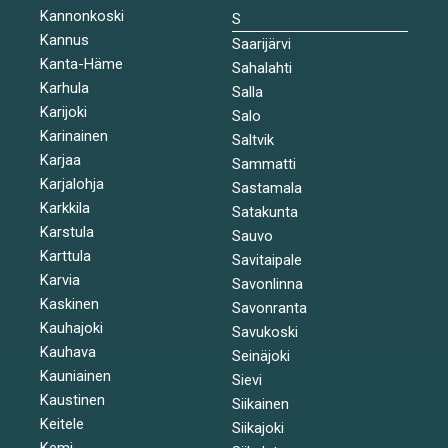
Kannonkoski
S
Kannus
Saarijärvi
Kanta-Häme
Sahalahti
Karhula
Salla
Karijoki
Salo
Karinainen
Saltvik
Karjaa
Sammatti
Karjalohja
Sastamala
Karkkila
Satakunta
Karstula
Sauvo
Karttula
Savitaipale
Karvia
Savonlinna
Kaskinen
Savonranta
Kauhajoki
Savukoski
Kauhava
Seinäjoki
Kauniainen
Sievi
Kaustinen
Siikainen
Keitele
Siikajoki
Kemi