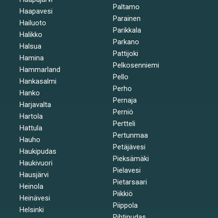
Paltamo
Haapavesi
Parainen
Hailuoto
Parikkala
Halikko
Parkano
Halsua
Pattijoki
Hamina
Pelkosenniemi
Hammarland
Pello
Hankasalmi
Perho
Hanko
Pernaja
Harjavalta
Perniö
Hartola
Pertteli
Hattula
Pertunmaa
Hauho
Petäjävesi
Haukipudas
Pieksämäki
Haukivuori
Pielavesi
Hausjärvi
Pietarsaari
Heinola
Piikkiö
Heinävesi
Piippola
Helsinki
Pihtipudas