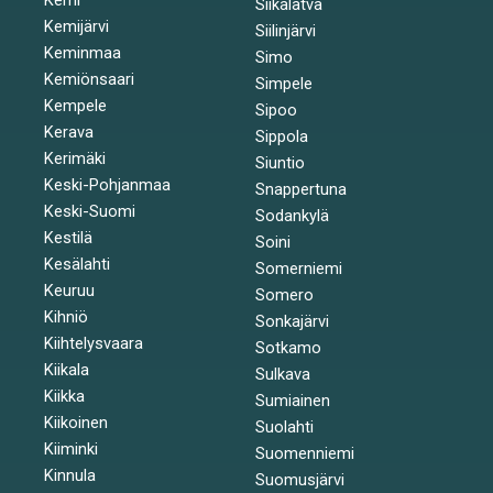
Siikalatva
Kemijärvi
Siilinjärvi
Keminmaa
Simo
Kemiönsaari
Simpele
Kempele
Sipoo
Kerava
Sippola
Kerimäki
Siuntio
Keski-Pohjanmaa
Snappertuna
Keski-Suomi
Sodankylä
Kestilä
Soini
Kesälahti
Somerniemi
Keuruu
Somero
Kihniö
Sonkajärvi
Kiihtelysvaara
Sotkamo
Kiikala
Sulkava
Kiikka
Sumiainen
Kiikoinen
Suolahti
Kiiminki
Suomenniemi
Kinnula
Suomusjärvi