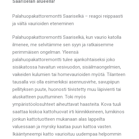
Saariselän alueella!
Palahuopakattoremontti Saariselkä – reagoi reippaasti
ja vältä vaurioiden eteneminen
Palahuopakattoremontti Saariselkä, kun vaurio katolla
ilmenee, me selvitämme sen syyn ja ratkaisemme
perimmäisen ongelman. Yleensä
palahuopakattoremontti tulee ajankohtaiseksi joko
sisäkatossa havaitun vesivuodon, sisäilmaongelmien,
vaikeiden kulumien tai homevaurioiden myötä. Tilanteen
tausalla voi olla esimerkiksi asennusvirhe, savupiipun
pellityksen puute, huonosti tiivistetty muu läpivienti tai
aluskatteen puuttuminen. Toki myös
ympäristöolosuhteet aiheuttavat haasteita. Kova tuuli
saattaa kiskoa kattohuovat irti kiinnikkeineen, lumikinos
jonkun kattotuotteen mukanaan alas lappeilta
valuessaan ja myrsky kaataa puun kattoa vasten.
Ikääntyneempi katto vaurioituu uudempaa helpommin