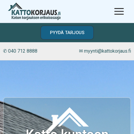
Siirry
sisältöön
PYYDÄ TARJOUS
✆ 040 712 8888
✉ myynti@kattokorjaus.fi