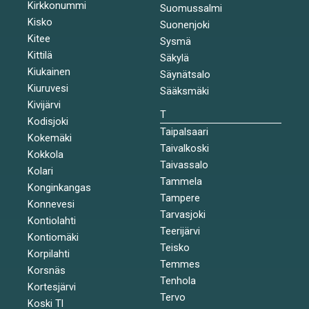
Kirkkonummi
Suomussalmi
Kisko
Suonenjoki
Kitee
Sysmä
Kittilä
Säkylä
Kiukainen
Säynätsalo
Kiuruvesi
Sääksmäki
Kivijärvi
T
Kodisjoki
Taipalsaari
Kokemäki
Taivalkoski
Kokkola
Taivassalo
Kolari
Tammela
Konginkangas
Tampere
Konnevesi
Tarvasjoki
Kontiolahti
Teerijärvi
Kontiomäki
Teisko
Korpilahti
Temmes
Korsnäs
Tenhola
Kortesjärvi
Tervo
Koski Tl