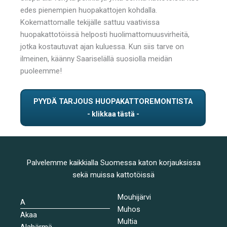
edes pienempien huopakattojen kohdalla.
Kokemattomalle tekijälle sattuu vaativissa
huopakattotöissä helposti huolimattomuusvirheitä,
jotka kostautuvat ajan kuluessa. Kun siis tarve on
ilmeinen, käänny Saariselällä suosiolla meidän
puoleemme!
PYYDÄ TARJOUS HUOPAKATTOREMONTISTA
Palvelemme kaikkialla Suomessa katon korjauksissa
sekä muissa kattotöissä
Mouhijärvi
A
Muhos
Akaa
Multia
Alahärmä