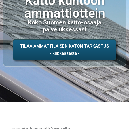
Katto kuntoon
ammattiottein
Koko Suomen katto-osaaja
palveluksessasi
TILAA AMMATTILAISEN KATON TARKASTUS
Huopakattoremontti Saariselkä