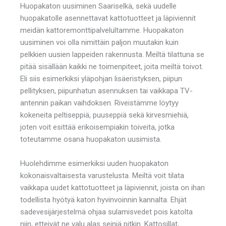
Huopakaton uusiminen Saariselkä, sekä uudelle
huopakatolle asennettavat kattotuotteet ja läpiviennit
meidän kattoremonttipalvelultamme. Huopakaton
uusiminen voi olla nimittäin paljon muutakin kuin
pelkkien uusien lappeiden rakennusta. Meiltä tilattuna se
pitää sisällään kaikki ne toimenpiteet, joita meiltä toivot.
Eli siis esimerkiksi yläpohjan lisäeristyksen, piipun
pellityksen, piipunhatun asennuksen tai vaikkapa TV-
antennin paikan vaihdoksen. Riveistämme löytyy
kokeneita peltiseppiä, puuseppiä sekä kirvesmiehiä,
joten voit esittää erikoisempiakin toiveita, jotka
toteutamme osana huopakaton uusimista.
Huolehdimme esimerkiksi uuden huopakaton
kokonaisvaltaisesta varustelusta. Meiltä voit tilata
vaikkapa uudet kattotuotteet ja läpiviennit, joista on ihan
todellista hyötyä katon hyvinvoinnin kannalta. Ehjät
sadevesijärjestelmä ohjaa sulamisvedet pois katolta
niin, etteivät ne valu alas seiniä pitkin. Kattosillat,