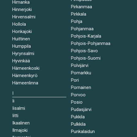
Himanka
Pirkanmaa
Hinnerjoki
Pirkkala
Hirvensalmi
Pohja
Hollola
Pohjanmaa
Honkajoki
Pohjois-Karjala
Huittinen
Pohjois-Pohjanmaa
Humppila
Pohjois-Savo
Hyrynsalmi
Pohjois-Suomi
Hyvinkää
Polvijärvi
Hämeenkoski
Pomarkku
Hämeenkyrö
Pori
Hämeenlinna
Pornainen
I
Porvoo
Ii
Posio
Iisalmi
Pudasjärvi
Iitti
Pukkila
Ikaalinen
Pulkkila
Ilmajoki
Punkalaidun