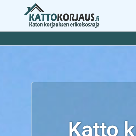
Siirry
sisältöön
Katto 