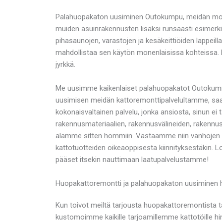
Palahuopakaton uusiminen Outokumpu, meidän monios
muiden asuinrakennusten lisäksi runsaasti esimerki
pihasaunojen, varastojen ja kesäkeittiöiden lappeill
mahdollistaa sen käytön monenlaisissa kohteissa. Pala
jyrkkä.
Me uusimme kaikenlaiset palahuopakatot Outokummu
uusimisen meidän kattoremonttipalvelultamme, saat
kokonaisvaltainen palvelu, jonka ansiosta, sinun ei 
rakennusmateriaalien, rakennusvälineiden, rakennus
alamme sitten hommiin. Vastaamme niin vanhojen h
kattotuotteiden oikeaoppisesta kiinnityksestäkin. L
pääset itsekin nauttimaan laatupalvelustamme!
Huopakattoremontti ja palahuopakaton uusiminen hi
Kun toivot meiltä tarjousta huopakattoremontista 
kustomoimme kaikille tarjoamillemme kattotöille h