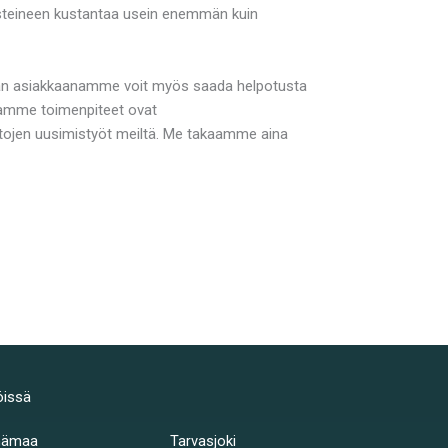
rusteineen kustantaa usein enemmän kuin
eidän asiakkaanamme voit myös saada helpotusta
amamme toimenpiteet ovat
tojen uusimistyöt meiltä. Me takaamme aina
öissä
hämaa
Tarvasjoki