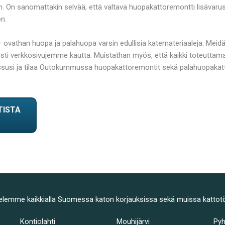
vän. On sanomattakin selvää, että valtava huopakattoremontti lisäva
n.
– ovathan huopa ja palahuopa varsin edullisia katemateriaaleja. M
lposti verkkosivujemme kautta. Muistathan myös, että kaikki toteutt
ossusi ja tilaa Outokummussa huopakattoremontit sekä palahuopakat
TISTA
elemme kaikkialla Suomessa katon korjauksissa sekä muissa kattot
Kontiolahti
Mouhijärvi
Py