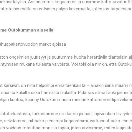
okäsittelyihin. Asennamme, korjaamme ja uusimme kattoturvatuottee
attotöihin meillä on erityisen paljon kokemusta, joten jos tarpeenas
uumme Outokummun alueella!
ahuopakattovuodon merkit ajoissa
n ongelmien juurisyyt ja puutumme huolta herättäviin tilanteisiin a
tymisen mukana tulleista vaivoista. Voi toki olla niinkin, että Out
t kärsivät, on niitä helpompi ennaltaehkäistä – ainakin siinä määrin 
suurilta kuluilta sekä harmailta hiuksilta. Pidä siis silmät auki pieni
yläpohjan kuntoa, käänny Outokummussa meidän kattoremonttipalvelu
otarkastusta, tarkastamme niin katon pinnan, läpivientien tiiveyden,
, selvitämme, riittääkö pienempi korjaustoimi, vai kannattaako ennemm
n voidaan toteuttaa monella tapaa, joten arvioimme, miten laajoista 