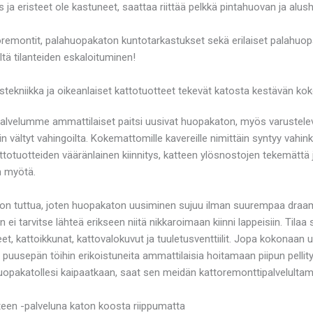
s ja eristeet ole kastuneet, saattaa riittää pelkkä pintahuovan ja alu
toremontit, palahuopakaton kuntotarkastukset sekä erilaiset palah
ä tilanteiden eskaloituminen!
kniikka ja oikeanlaiset kattotuotteet tekevät katosta kestävän ko
elumme ammattilaiset paitsi uusivat huopakaton, myös varustelevat s
 vältyt vahingoilta. Kokemattomille kavereille nimittäin syntyy vahink
Kattotuotteiden vääränlainen kiinnitys, katteen ylösnostojen tekemätt
n myötä.
y on tuttua, joten huopakaton uusiminen sujuu ilman suurempaa d
un ei tarvitse lähteä erikseen niitä nikkaroimaan kiinni lappeisiin. Til
steet, kattoikkunat, kattovalokuvut ja tuuletusventtiilit. Jopa kokonaa
 ja puusepän töihin erikoistuneita ammattilaisia hoitamaan piipun pelli
uopakatollesi kaipaatkaan, saat sen meidän kattoremonttipalvelul
en -palveluna katon koosta riippumatta