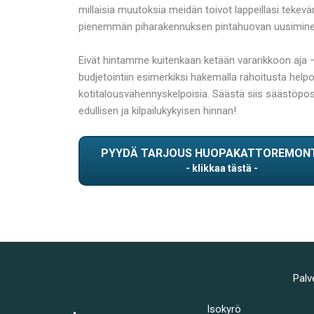
millaisia muutoksia meidän toivot lappeillasi teke
pienemmän piharakennuksen pintahuovan uusimine
Eivät hintamme kuitenkaan ketään vararikkoon aja 
budjetointiin esimerkiksi hakemalla rahoitusta he
kotitalousvähennyskelpoisia. Säästä siis säästöp
edullisen ja kilpailukykyisen hinnan!
PYYDÄ TARJOUS HUOPAKATTOREMON
Palv
Isokyrö