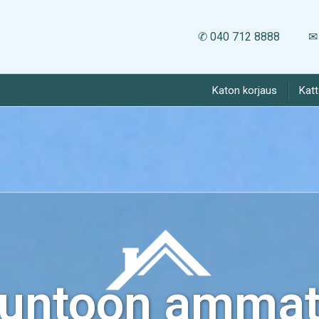
✆ 040 712 8888
✉ 
Katon korjaus
Kat
kuntoon ammatt