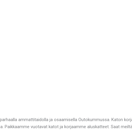
parhaalla ammattitaidolla ja osaamisella Outokummussa. Katon korja
ina. Paikkaamme vuotavat katot ja korjaamme aluskatteet. Saat meilt