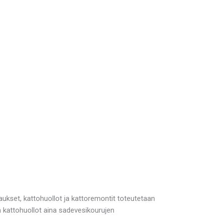
ukset, kattohuollot ja kattoremontit toteutetaan
ä kattohuollot aina sadevesikourujen