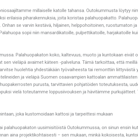
aajiltamme millaiselle katolle tahansa. Outokummusta löytyy nimit
ksi erilaisia piharakennuksia, joita koristaa palahuopakatto. Palahu
a. Onhan se varvin kestävä, hiljainen, helppohoitoinen, ruostumaton ja 
huopa sopii niin mansardikatoille, pulpettikatoille, harjakatoille kuin
ssa. Palahuopakaton koko, kaltevuus, muoto ja kuntokaan eivät ole
 sen vieläpä avaimet käteen -palveluna. Tämä tarkoittaa, että meill
tarvitse huolehtia yhdestäkään työvaiheesta tai remonttiin liittyväst
telineiden ja vieläpä Suomen osaavampien kattoalan ammattilaisten 
uopakerrosten purusta, tarvittavien pohjatöiden toteutuksesta, uud
opuksi vielä toteutamme loppusiivouksen ja hävitämme purkujätteet. T
ntaan, joka kustomoidaan kattosi ja tarpeittesi mukaan
tai palahuopakaton uusimisitöistä Outokummussa, on sinun ensin kut
innan aina projektikohtaisesti – sen mukaan, minkä kokoisesta, kunt