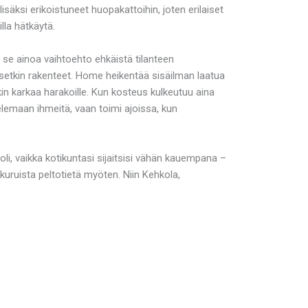
äksi erikoistuneet huopakattoihin, joten erilaiset
lla hätkäytä.
 se ainoa vaihtoehto ehkäistä tilanteen
isetkin rakenteet. Home heikentää sisäilman laatua
n karkaa harakoille. Kun kosteus kulkeutuu aina
elemaan ihmeitä, vaan toimi ajoissa, kun
i, vaikka kotikuntasi sijaitsisi vähän kauempana –
uruista peltotietä myöten. Niin Kehkola,