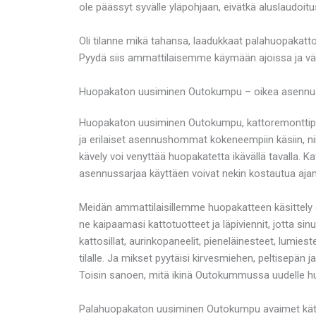
ole päässyt syvälle yläpohjaan, eivätkä aluslaudoitu
Oli tilanne mikä tahansa, laadukkaat palahuopakat
Pyydä siis ammattilaisemme käymään ajoissa ja vält
Huopakaton uusiminen Outokumpu – oikea asennuste
Huopakaton uusiminen Outokumpu, kattoremonttipalv
ja erilaiset asennushommat kokeneempiin käsiin, niin
kävely voi venyttää huopakatetta ikävällä tavalla. 
asennussarjaa käyttäen voivat nekin kostautua aja
Meidän ammattilaisillemme huopakatteen käsittel
ne kaipaamasi kattotuotteet ja läpiviennit, jotta sin
kattosillat, aurinkopaneelit, pieneläinesteet, lumie
tilalle. Ja mikset pyytäisi kirvesmiehen, peltisepän
Toisin sanoen, mitä ikinä Outokummussa uudelle h
Palahuopakaton uusiminen Outokumpu avaimet käte