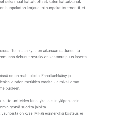
t sekä muut kattotuotteet, kuten kattoikkunat,
i on huopakaton korjaus tai huopakattoremontti, et
joissa. Toisinaan kyse on aikanaan sattuneesta
okummussa riehunut myrsky on kaatanut puun lapetta
missä se on mahdollista. Ennaltaehkäisy ja
mpienkin vuodon merkkien varalta. Ja mikäli omat
mme puoleen.
 kattotuotteiden kiinnityksen kuin yläpohjankin
in ryhtyä suorilta jaloilta
vaurioista on kyse. Mikäli esimerkiksi kosteus ei