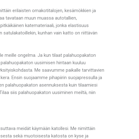
täin erilaisten omakotitalojen, kesämökkien ja
opaa tavataan muun muassa autotallien,
pitkäikäinen katemateriaali, jonka elastisuus
 satulakatoillekin, kunhan vain katto on riittävän
 meille ongelma. Ja kun tilaat palahuopakaton
ä palahuopakaton uusimisen hintaan kuuluu
ä yksityiskohdasta. Me saavumme paikalle tarvittavien
kera. Ensin suojaamme pihapiirin suojapressulla ja
en palahuopakaton asennuksesta kuin tilaamiesi
ilaa siis palahuopakaton uusiminen meiltä, niin
suttava meidät käymään katollesi. Me nimittäin
oisesta sekä muotoisesta katosta on kyse ja