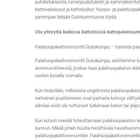
puhdistuksesta, lumenpudotuksiin ja sammaleentuh
kattovalokuvut ja kattoluukut. Huopa- ja palahuopak
parempaa tekijää Outokummussa löydä.
Ota yhteyttä kaikissa kattotöissä kattopalvel
Palahuopakattoremontti Outokumpu – tunnista pal
Palahuopakattoremontti Outokumpu, selvitämme kato
asennusvirheestä, joskus taas palahuopakaton ikään
vasten kovalla voimalla.
Kun tiedetään, millaisista ongelmista palahuopakato
varhainen puuttuminen ovat parhaita keinoja välttyä 
silmäsi eivät ole tottuneet tutkimaan katon tai 
Kun kutsut meidät toteuttamaan palahuopakaton kunt
kunnon. Mikäli jotain huolta herättävää havaitsemme
palahuopakattoremonttiin. Palahuopakattoremonttiki