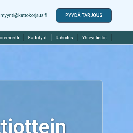
myynti@kattokorjaus.fi
PYYDÄ TARJOUS
toremontti
Kattotyöt
Rahoitus
Yhteystiedot
iottein