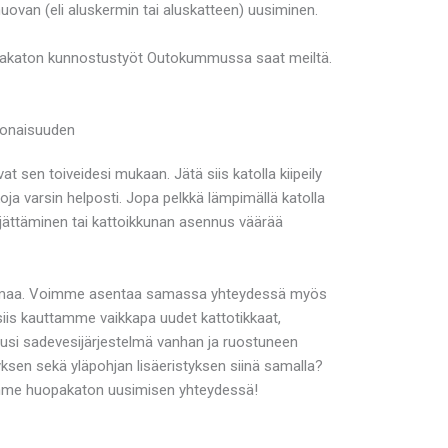
shuovan (eli aluskermin tai aluskatteen) uusiminen.
uopakaton kunnostustyöt Outokummussa saat meiltä.
konaisuuden
en toiveidesi mukaan. Jätä siis katolla kiipeily
oja varsin helposti. Jopa pelkkä lämpimällä katolla
ä jättäminen tai kattoikkunan asennus väärää
raamaa. Voimme asentaa samassa yhteydessä myös
aa siis kauttamme vaikkapa uudet kattotikkaat,
n uusi sadevesijärjestelmä vanhan ja ruostuneen
tyksen sekä yläpohjan lisäeristyksen siinä samalla?
tamme huopakaton uusimisen yhteydessä!