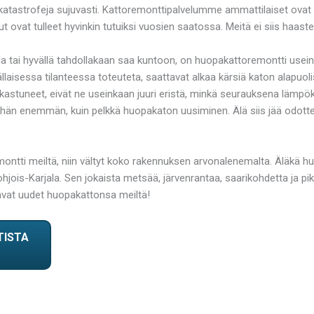
tastrofeja sujuvasti. Kattoremonttipalvelumme ammattilaiset ovat lis
t ovat tulleet hyvinkin tutuiksi vuosien saatossa. Meitä ei siis haastei
la tai hyvällä tahdollakaan saa kuntoon, on huopakattoremontti usein
laisessa tilanteessa toteuteta, saattavat alkaa kärsiä katon alapuol
astuneet, eivät ne useinkaan juuri eristä, minkä seurauksena lämpöki
jo vähän enemmän, kuin pelkkä huopakaton uusiminen. Älä siis jää odott
ti meiltä, niin vältyt koko rakennuksen arvonalenemalta. Äläkä huol
is-Karjala. Sen jokaista metsää, järvenrantaa, saarikohdetta ja pikk
aavat uudet huopakattonsa meiltä!
TISTA