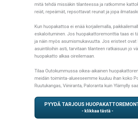
mitä tehdä missäkin tilanteessa ja ratkomme kattoka
reiät, repeämät, repsottavat reunat ja jopa ilmatasku
Kun huopakattoa ei enää korjailemalla, paikkailemal
eskaloituminen. Jos huopakattoremonttia taas ei täl
ja näin myös asumismukavuutta. Jos eristeet ovat k
asuintiloihin asti, tarvitaan tilanteen ratkaisuun 
huopakatto alkaa oireilemaan.
Tilaa Outokummussa oikea-aikainen huopakattoremont
meidän toiminta-alueeseemme kuuluu ihan koko Pohjo
Ruutukangas, Viiniranta, Paloranta kuin Ylämylly s
PYYDÄ TARJOUS HUOPAKATTOREMON