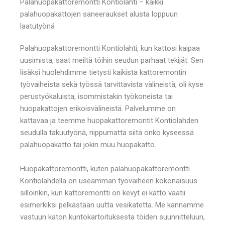
Palahuopakattoremontti Kontiolahti – kaikki
palahuopakattojen saneeraukset alusta loppuun
laatutyönä
Palahuopakattoremontti Kontiolahti, kun kattosi kaipaa
uusimista, saat meiltä töihin seudun parhaat tekijät. Sen
lisäksi huolehdimme tietysti kaikista kattoremontin
työvaiheista sekä työssä tarvittavista välineistä, oli kyse
perustyökaluista, isommistakin työkoneista tai
huopakattojen erikoisvälineistä. Palvelumme on
kattavaa ja teemme huopakattoremontit Kontiolahden
seudulla takuutyönä, riippumatta siitä onko kyseessä
palahuopakatto tai jokin muu huopakatto.
Huopakattoremontti, kuten palahuopakattoremontti
Kontiolahdella on useamman työvaiheen kokonaisuus
silloinkin, kun kattoremontti on kevyt ei katto vaatii
esimerkiksi pelkästään uutta vesikatetta. Me kannamme
vastuun katon kuntokartoituksesta töiden suunnitteluun,