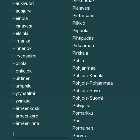
Pieksämäki
Haukivuori
Pielavesi
Hausjärvi
Pietarsaari
Heinola
Piikkiö
Heinävesi
Piippola
Helsinki
Pihtipudas
Himanka
Pirkanmaa
Hinnerjoki
Pirkkala
Hirvensalmi
Pohja
Hollola
Pohjanmaa
Honkajoki
Pohjois-Karjala
Huittinen
Pohjois-Pohjanmaa
Humppila
Pohjois-Savo
Hyrynsalmi
Pohjois-Suomi
Hyvinkää
Polvijärvi
Hämeenkoski
Pomarkku
Hämeenkyrö
Pori
Hämeenlinna
Pornainen
I
Porvoo