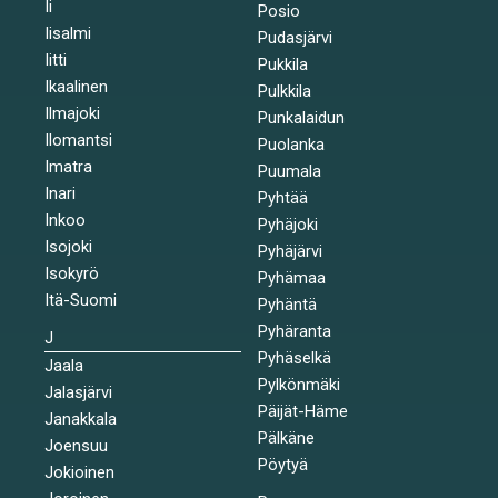
Ii
Posio
Iisalmi
Pudasjärvi
Iitti
Pukkila
Ikaalinen
Pulkkila
Ilmajoki
Punkalaidun
Ilomantsi
Puolanka
Imatra
Puumala
Inari
Pyhtää
Inkoo
Pyhäjoki
Isojoki
Pyhäjärvi
Isokyrö
Pyhämaa
Itä-Suomi
Pyhäntä
Pyhäranta
J
Pyhäselkä
Jaala
Pylkönmäki
Jalasjärvi
Päijät-Häme
Janakkala
Pälkäne
Joensuu
Pöytyä
Jokioinen