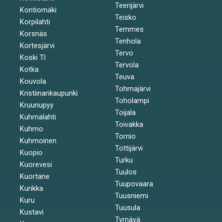
Teerijärvi
Kontiomäki
Teisko
Korpilahti
Temmes
Korsnäs
Tenhola
Kortesjärvi
Tervo
Koski Tl
Tervola
Kotka
Teuva
Kouvola
Tohmajärvi
Kristiinankaupunki
Toholampi
Kruunupyy
Toijala
Kuhmalahti
Toivakka
Kuhmo
Tornio
Kuhmoinen
Tottijärvi
Kuopio
Turku
Kuorevesi
Tuulos
Kuortane
Tuupovaara
Kurikka
Tuusniemi
Kuru
Tuusula
Kustavi
Tyrnävä