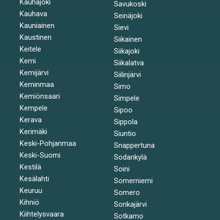
Kauhajoki
Savukoski
Kauhava
Seinäjoki
Kauniainen
Sievi
Kaustinen
Siikainen
Keitele
Siikajoki
Kemi
Siikalatva
Kemijärvi
Siilinjärvi
Keminmaa
Simo
Kemiönsaari
Simpele
Kempele
Sipoo
Kerava
Sippola
Kerimäki
Siuntio
Keski-Pohjanmaa
Snappertuna
Keski-Suomi
Sodankylä
Kestilä
Soini
Kesälahti
Somerniemi
Keuruu
Somero
Kihniö
Sonkajärvi
Kiihtelysvaara
Sotkamo