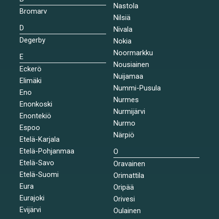
Nastola
Bromarv
Nilsiä
D
Nivala
Degerby
Nokia
Noormarkku
E
Nousiainen
Eckerö
Nuijamaa
Elimäki
Nummi-Pusula
Eno
Nurmes
Enonkoski
Nurmijärvi
Enontekiö
Nurmo
Espoo
Närpiö
Etelä-Karjala
Etelä-Pohjanmaa
O
Etelä-Savo
Oravainen
Etelä-Suomi
Orimattila
Eura
Oripää
Eurajoki
Orivesi
Evijärvi
Oulainen