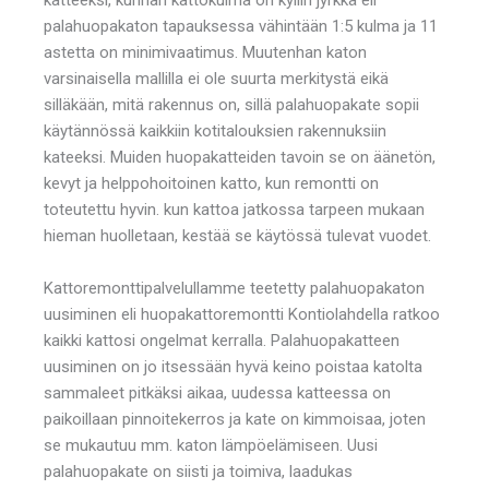
palahuopakaton tapauksessa vähintään 1:5 kulma ja 11
astetta on minimivaatimus. Muutenhan katon
varsinaisella mallilla ei ole suurta merkitystä eikä
silläkään, mitä rakennus on, sillä palahuopakate sopii
käytännössä kaikkiin kotitalouksien rakennuksiin
kateeksi. Muiden huopakatteiden tavoin se on äänetön,
kevyt ja helppohoitoinen katto, kun remontti on
toteutettu hyvin. kun kattoa jatkossa tarpeen mukaan
hieman huolletaan, kestää se käytössä tulevat vuodet.
Kattoremonttipalvelullamme teetetty palahuopakaton
uusiminen eli huopakattoremontti Kontiolahdella ratkoo
kaikki kattosi ongelmat kerralla. Palahuopakatteen
uusiminen on jo itsessään hyvä keino poistaa katolta
sammaleet pitkäksi aikaa, uudessa katteessa on
paikoillaan pinnoitekerros ja kate on kimmoisaa, joten
se mukautuu mm. katon lämpöelämiseen. Uusi
palahuopakate on siisti ja toimiva, laadukas