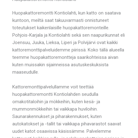
Huopakattoremontti Kontiolahti, kun katto on saatava
kuntoon, meiltä saat takuuvarmasti onnistuneet
toteutukset kaikenlaisille huopakattoremonteille.
Pohjois-Karjala ja Kontiolahti sekä sen naapurikunnat eli
Joensuu, Juuka, Lieksa, Liperi ja Polvijärvi ovat kaikki
kattoremonttipalveluidemme piirissä. Koko tällä alueella
teemme huopakattoremontteja saarikohteissa aivan
kuten muissakin sijainneissa asutuskeskuksista
maaseudulle.
Kattoremonttipalvelullamme voit teettää
huopakattoremontti Kontiolahden seudulla
omakotitaloihin ja mökkeihin, kuten kesä- ja
mummonmökkeihin tai vaikkapa huviloihin.
Saunarakennukset ja piharakennukset, kuten
autokatokset ja -tallit tai vaikkapa pihavarastot saavat
uudet katot osaavissa käsissämme. Palvelemme