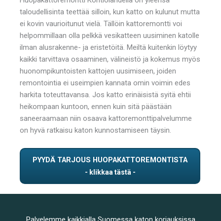
taloudellisinta teettää silloin, kun katto on kulunut mutta
ei kovin vaurioitunut vielä. Tällöin kattoremontti voi
helpommillaan olla pelkkä vesikatteen uusiminen katolle
ilman alusrakenne- ja eristetöitä. Meiltä kuitenkin löytyy
kaikki tarvittava osaaminen, välineistö ja kokemus myös
huonompikuntoisten kattojen uusimiseen, joiden
remontointia ei useimpien kannata omin voimin edes
harkita toteuttavansa. Jos katto erinäisistä syitä ehtii
heikompaan kuntoon, ennen kuin sitä päästään
saneeraamaan niin osaava kattoremonttipalvelumme
on hyvä ratkaisu katon kunnostamiseen täysin.
PYYDÄ TARJOUS HUOPAKATTOREMONTISTA
Palvelemme kaikkialla Suomessa katon korjauksissa