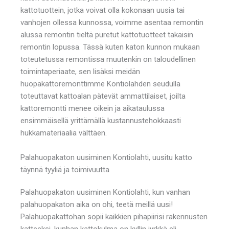
kattotuottein, jotka voivat olla kokonaan uusia tai
vanhojen ollessa kunnossa, voimme asentaa remontin
alussa remontin tieltä puretut kattotuotteet takaisin
remontin lopussa. Tässä kuten katon kunnon mukaan
toteutetussa remontissa muutenkin on taloudellinen
toimintaperiaate, sen lisäksi meidän
huopakattoremonttimme Kontiolahden seudulla
toteuttavat kattoalan pätevät ammattilaiset, joilta
kattoremontti menee oikein ja aikataulussa
ensimmäisellä yrittämällä kustannustehokkaasti
hukkamateriaalia välttäen.
Palahuopakaton uusiminen Kontiolahti, uusitu katto
täynnä tyyliä ja toimivuutta
Palahuopakaton uusiminen Kontiolahti, kun vanhan
palahuopakaton aika on ohi, teetä meillä uusi!
Palahuopakattohan sopii kaikkien pihapiirisi rakennusten
katteeksi, kunhan kattokulma on kyllin jyrkkä eli