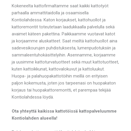
Kokeneelta kattofirmaltamme saat kaikki kattotyöt
parhaalla ammattitaidolla ja osaamisella
Kontiolahdessa. Katon korjaukset, kattohuollot ja
kattoremontit toteutetaan laadukkaalla palvelulla sekä
avaimet käteen pakettina. Paikkaamme vuotavat katot
ja korjaamme aluskatteet. Saat meiltä kattohuollot aina
sadevesikourujen puhdistuksesta, lumenpudotuksiin ja
sammaleentuhokäsittelyihin. Asennamme, korjaamme
ja uusimme kattoturvatuotteet sekä muut kattotuotteet,
kuten kattoikkunat, kattovalokuvut ja kattoluukut.
Huopa- ja palahuopakattotöihin meillä on erityisen
paljon kokemusta, joten jos tarpeenasi on huopakaton
korjaus tai huopakattoremontti, et parempaa tekijää
Kontiolahdessa löydä.
Ota yhteyttä kaikissa kattotöissä kattopalveluumme
Kontiolahden alueella!