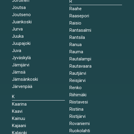
Joroinen
R
Joutsa
Raahe
Joutseno
Raasepori
Juankoski
Raisio
Jurva
Rantasalmi
Juuka
Rantsila
Juupajoki
Ranua
Juva
Rauma
Jyväskylä
Rautalampi
Jämijärvi
Rautavaara
Jämsä
Rautjärvi
Jämsänkoski
Reisjärvi
Järvenpää
Renko
Riihimäki
K
Riistavesi
Kaarina
Ristiina
Kaavi
Ristijärvi
Kainuu
Rovaniemi
Kajaani
Ruokolahti
Kalajoki