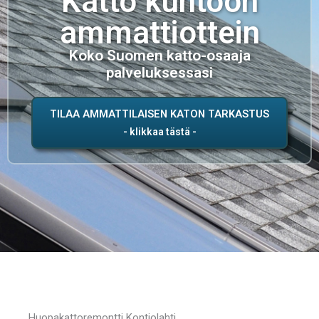
Katto kuntoon
ammattiottein
Koko Suomen katto-osaaja
palveluksessasi
TILAA AMMATTILAISEN KATON TARKASTUS
Huopakattoremontti Kontiolahti