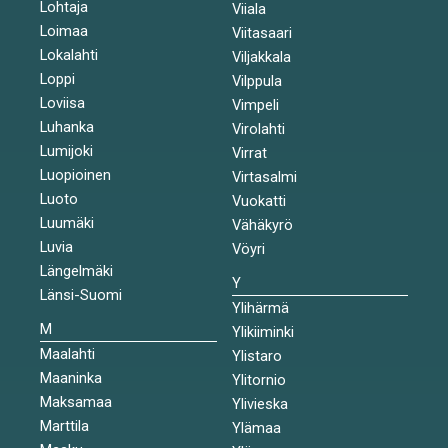
Lohtaja
Viiala
Loimaa
Viitasaari
Lokalahti
Viljakkala
Loppi
Vilppula
Loviisa
Vimpeli
Luhanka
Virolahti
Lumijoki
Virrat
Luopioinen
Virtasalmi
Luoto
Vuokatti
Luumäki
Vähäkyrö
Luvia
Vöyri
Längelmäki
Y
Länsi-Suomi
Ylihärmä
M
Ylikiiminki
Maalahti
Ylistaro
Maaninka
Ylitornio
Maksamaa
Ylivieska
Marttila
Ylämaa