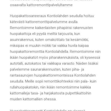
osaavalta kattoremonttipalvelultamme
Huopakattosaneeraus Kontiolahden seudulla hoituu
kätevästi kattoremonttipalvelumme avulla.
Remontoimme kaikenlaisten pihapiirisi rakennusten
huopakattoja eli pyydä meiltä tarjousta, kun
asuinrakennus, kuten omakotitalo tai kesämökki,
miksipäs ei muukin mökki tai vaikka huvila kaipaa
huopakattoremonttia Kontiolahdella. Remontoimme niin
ikään huopakatot myös piharakennuksista, oli kyseessä
autotalli, autokatos tai vaikkapa varasto. Näiden lisäksi
palvelemme saunarakennusten, kuten piha- ja
rantasaunojen huopakattoremonteissa Kontiolahden
seudulla. Meille sopii remonttikohteeksi niin pala- kuin
rullahuopakatokin, niin ikään remontoimme kaikkia
kattomalleja tasa- ja harjakatosta pulpettikattoihin
muiden kattomallien ohessa.
Huopakattoremontti Kontiolahdella on yleensä