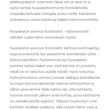
palahuopakaton uusiminen takaa sen ja siinä on jo
syytä teettää huopakattoremontti Kontiolahdella
osaavalla kattoalan toimijalla, kuten meillä. Käytännön
työkokemus antaa lisätehoja kaikkiin kattoremontteihin.
Huopakaton asennus Kontiolahti – kattoremontti
valmiiksi uuden katon asennuksen myötä
Huopakaton asennus Kontiolahti, kattoremontti kääntyy
loppusuoraa kohti, kun pääsemme asentamaan uutta
kattoa paikoilleen. Käytännössä siis huopakaton
asennus kattaa kaiken sen, mitä katosta on poistettu,
mikäli se on tarkoitus uudelle katolle myös toteuttaa.
Kattoremontissa voimme poistaa vaikkapa kattoikkunan
tai muun katossa läpivientiä vaativat kattotuotteet ja
tällöin asennamme tilalle kattoa niin, ettei kohdasta
huomaa remontin jälkeen enää kohtaa, jossa kattotuote
on vanhalla katolla sijainnut. Tällaiset muutostyöt ovat
kuitenkin tavallaan poikkeus, sillä muuten katon osat ja