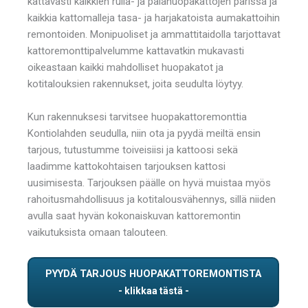
kattavasti kaikkien rulla- ja palahuopakattojen parissa ja
kaikkia kattomalleja tasa- ja harjakatoista aumakattoihin
remontoiden. Monipuoliset ja ammattitaidolla tarjottavat
kattoremonttipalvelumme kattavatkin mukavasti
oikeastaan kaikki mahdolliset huopakatot ja
kotitalouksien rakennukset, joita seudulta löytyy.
Kun rakennuksesi tarvitsee huopakattoremonttia
Kontiolahden seudulla, niin ota ja pyydä meiltä ensin
tarjous, tutustumme toiveisiisi ja kattoosi sekä
laadimme kattokohtaisen tarjouksen kattosi
uusimisesta. Tarjouksen päälle on hyvä muistaa myös
rahoitusmahdollisuus ja kotitalousvähennys, sillä niiden
avulla saat hyvän kokonaiskuvan kattoremontin
vaikutuksista omaan talouteen.
PYYDÄ TARJOUS HUOPAKATTOREMONTISTA