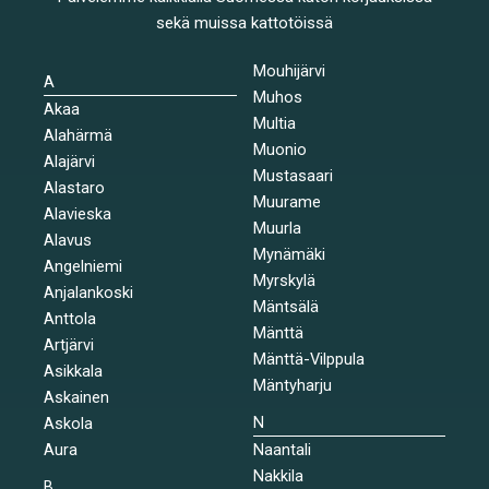
sekä muissa kattotöissä
Mouhijärvi
A
Muhos
Akaa
Multia
Alahärmä
Muonio
Alajärvi
Mustasaari
Alastaro
Muurame
Alavieska
Muurla
Alavus
Mynämäki
Angelniemi
Myrskylä
Anjalankoski
Mäntsälä
Anttola
Mänttä
Artjärvi
Mänttä-Vilppula
Asikkala
Mäntyharju
Askainen
N
Askola
Aura
Naantali
Nakkila
B