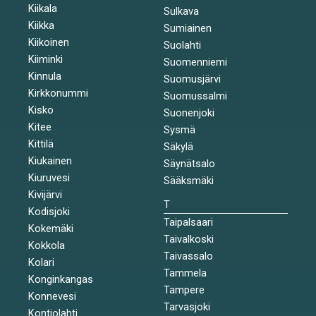
Kiikala
Sulkava
Kiikka
Sumiainen
Kiikoinen
Suolahti
Kiiminki
Suomenniemi
Kinnula
Suomusjärvi
Kirkkonummi
Suomussalmi
Kisko
Suonenjoki
Kitee
Sysmä
Kittilä
Säkylä
Kiukainen
Säynätsalo
Kiuruvesi
Sääksmäki
Kivijärvi
T
Kodisjoki
Taipalsaari
Kokemäki
Taivalkoski
Kokkola
Taivassalo
Kolari
Tammela
Konginkangas
Tampere
Konnevesi
Tarvasjoki
Kontiolahti