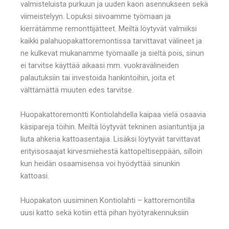
valmisteluista purkuun ja uuden kaon asennukseen sekä
viimeistelyyn. Lopuksi siivoamme työmaan ja
kierrätämme remonttijätteet. Meiltä löytyvät valmiiksi
kaikki palahuopakattoremontissa tarvittavat välineet ja
ne kulkevat mukanamme työmaalle ja sieltä pois, sinun
ei tarvitse käyttää aikaasi mm. vuokravälineiden
palautuksiin tai investoida hankintoihin, joita et
välttämättä muuten edes tarvitse.
Huopakattoremontti Kontiolahdella kaipaa vielä osaavia
käsipareja töihin. Meiltä löytyvät tekninen asiantuntija ja
liuta ahkeria kattoasentajia. Lisäksi löytyvät tarvittavat
erityisosaajat kirvesmiehestä kattopeltiseppään, silloin
kun heidän osaamisensa voi hyödyttää sinunkin
kattoasi.
Huopakaton uusiminen Kontiolahti – kattoremontilla
uusi katto sekä kotiin että pihan hyötyrakennuksiin