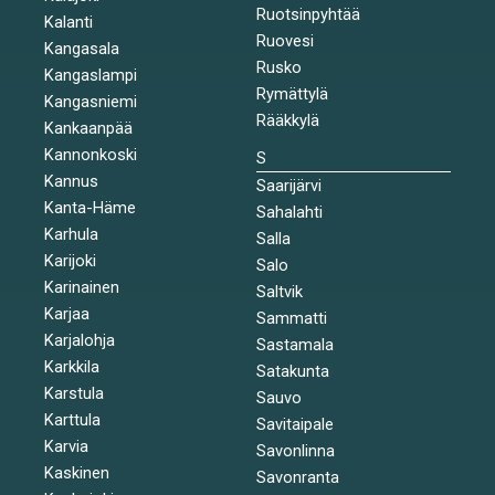
Ruotsinpyhtää
Kalanti
Ruovesi
Kangasala
Rusko
Kangaslampi
Rymättylä
Kangasniemi
Rääkkylä
Kankaanpää
Kannonkoski
S
Kannus
Saarijärvi
Kanta-Häme
Sahalahti
Karhula
Salla
Karijoki
Salo
Karinainen
Saltvik
Karjaa
Sammatti
Karjalohja
Sastamala
Karkkila
Satakunta
Karstula
Sauvo
Karttula
Savitaipale
Karvia
Savonlinna
Kaskinen
Savonranta