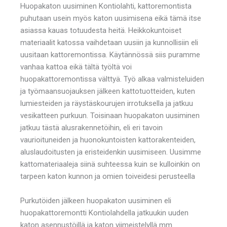
Huopakaton uusiminen Kontiolahti, kattoremontista
puhutaan usein myös katon uusimisena eikä tämä itse
asiassa kauas totuudesta heitä. Heikkokuntoiset
materiaalit katossa vaihdetaan uusiin ja kunnollisiin eli
uusitaan kattoremontissa. Käytännössä siis puramme
vanhaa kattoa eikä tältä työltä voi
huopakattoremontissa välttyä. Työ alkaa valmisteluiden
ja työmaansuojauksen jälkeen kattotuotteiden, kuten
lumiesteiden ja räystäskourujen irrotuksella ja jatkuu
vesikatteen purkuun. Toisinaan huopakaton uusiminen
jatkuu tästä alusrakennetöihin, eli eri tavoin
vaurioituneiden ja huonokuntoisten kattorakenteiden,
aluslaudoitusten ja eristeidenkin uusimiseen. Uusimme
kattomateriaaleja siinä suhteessa kuin se kulloinkin on
tarpeen katon kunnon ja omien toiveidesi perusteella
Purkutöiden jälkeen huopakaton uusiminen eli
huopakattoremontti Kontiolahdella jatkuukin uuden
katon asennustöillä ja katon viimeistelyllä mm.