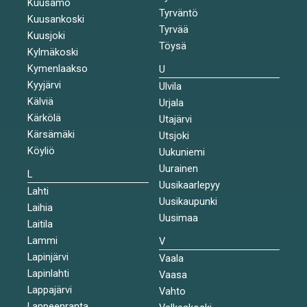
Kuusamo
Tyrväntö
Kuusankoski
Tyrvää
Kuusjoki
Töysä
Kylmäkoski
Kymenlaakso
U
Kyyjärvi
Ulvila
Kälviä
Urjala
Kärkölä
Utajärvi
Kärsämäki
Utsjoki
Köyliö
Uukuniemi
Uurainen
L
Uusikaarlepyy
Lahti
Uusikaupunki
Laihia
Uusimaa
Laitila
Lammi
V
Lapinjärvi
Vaala
Lapinlahti
Vaasa
Lappajärvi
Vahto
Lappeenranta