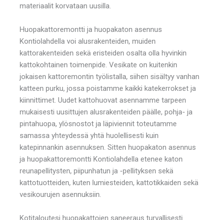
materiaalit korvataan uusilla.
Huopakattoremontti ja huopakaton asennus
Kontiolahdella voi alusrakenteiden, muiden
kattorakenteiden sekä eristeiden osalta olla hyvinkin
kattokohtainen toimenpide. Vesikate on kuitenkin
jokaisen kattoremontin työlistalla, siihen sisältyy vanhan
katteen purku, jossa poistamme kaikki katekerrokset ja
kiinnittimet. Uudet kattohuovat asennamme tarpeen
mukaisesti uusittujen alusrakenteiden päälle, pohja- ja
pintahuopa, ylösnostot ja läpiviennit toteutamme
samassa yhteydessä yhtä huolellisesti kuin
katepinnankin asennuksen. Sitten huopakaton asennus
ja huopakattoremontti Kontiolahdella etenee katon
reunapellitysten, piipunhatun ja -pellityksen sekä
kattotuotteiden, kuten lumiesteiden, kattotikkaiden sekä
vesikourujen asennuksiin.
Kotitaloutesi huopakattojen saneeraus turvallisesti