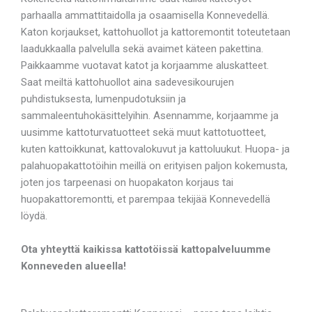
parhaalla ammattitaidolla ja osaamisella Konnevedellä.
Katon korjaukset, kattohuollot ja kattoremontit toteutetaan
laadukkaalla palvelulla sekä avaimet käteen pakettina.
Paikkaamme vuotavat katot ja korjaamme aluskatteet.
Saat meiltä kattohuollot aina sadevesikourujen
puhdistuksesta, lumenpudotuksiin ja
sammaleentuhokäsittelyihin. Asennamme, korjaamme ja
uusimme kattoturvatuotteet sekä muut kattotuotteet,
kuten kattoikkunat, kattovalokuvut ja kattoluukut. Huopa- ja
palahuopakattotöihin meillä on erityisen paljon kokemusta,
joten jos tarpeenasi on huopakaton korjaus tai
huopakattoremontti, et parempaa tekijää Konnevedellä
löydä.
Ota yhteyttä kaikissa kattotöissä kattopalveluumme
Konneveden alueella!