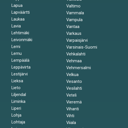
Lapua
Valtimo
Lapväärtti
Vammala
Laukaa
Vampula
Lavia
Vantaa
Lehtimäki
Varkaus
Leivonmäki
Varpaisjärvi
Lemi
Varsinais-Suomi
Lemu
Vehkalahti
Lempäälä
Vehmaa
Leppävirta
Vehmersalmi
Lestijärvi
Velkua
Lieksa
Vesanto
Lieto
Vesilahti
Liljendal
Veteli
Liminka
Vieremä
Liperi
Vihanti
Lohja
Vihti
Lohtaja
Viiala