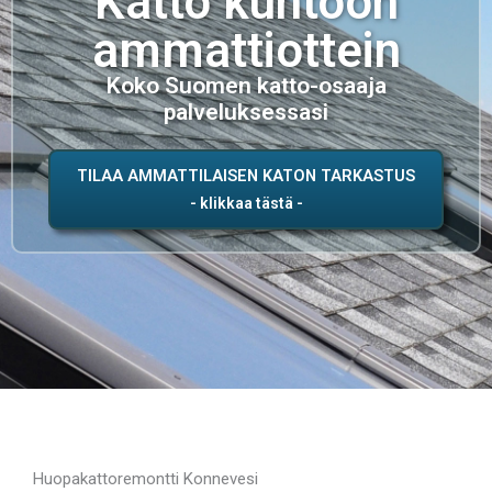
Katto kuntoon
ammattiottein
Koko Suomen katto-osaaja
palveluksessasi
TILAA AMMATTILAISEN KATON TARKASTUS
Huopakattoremontti Konnevesi