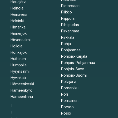
Hausjärvi
Pietarsaari
Heinola
Piikkiö
Heinävesi
Piippola
Helsinki
Pihtipudas
Himanka
Pirkanmaa
Hinnerjoki
Pirkkala
Hirvensalmi
Pohja
Hollola
Pohjanmaa
Honkajoki
Pohjois-Karjala
Huittinen
Pohjois-Pohjanmaa
Humppila
Pohjois-Savo
Hyrynsalmi
Pohjois-Suomi
Hyvinkää
Polvijärvi
Hämeenkoski
Pomarkku
Hämeenkyrö
Pori
Hämeenlinna
Pornainen
I
Porvoo
Ii
Posio