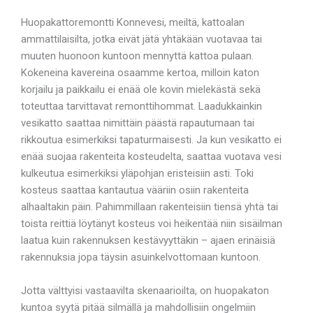
Huopakattoremontti Konnevesi, meiltä, kattoalan
ammattilaisilta, jotka eivät jätä yhtäkään vuotavaa tai
muuten huonoon kuntoon mennyttä kattoa pulaan.
Kokeneina kavereina osaamme kertoa, milloin katon
korjailu ja paikkailu ei enää ole kovin mielekästä sekä
toteuttaa tarvittavat remonttihommat. Laadukkainkin
vesikatto saattaa nimittäin päästä rapautumaan tai
rikkoutua esimerkiksi tapaturmaisesti. Ja kun vesikatto ei
enää suojaa rakenteita kosteudelta, saattaa vuotava vesi
kulkeutua esimerkiksi yläpohjan eristeisiin asti. Toki
kosteus saattaa kantautua vääriin osiin rakenteita
alhaaltakin päin. Pahimmillaan rakenteisiin tiensä yhtä tai
toista reittiä löytänyt kosteus voi heikentää niin sisäilman
laatua kuin rakennuksen kestävyyttäkin – ajaen erinäisiä
rakennuksia jopa täysin asuinkelvottomaan kuntoon.
Jotta välttyisi vastaavilta skenaarioilta, on huopakaton
kuntoa syytä pitää silmällä ja mahdollisiin ongelmiin