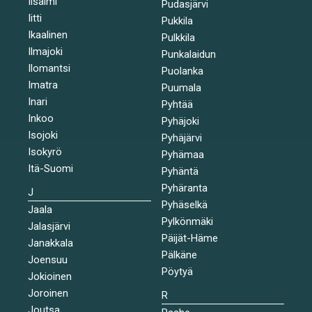
Iisalmi
Pudasjärvi
Iitti
Pukkila
Ikaalinen
Pulkkila
Ilmajoki
Punkalaidun
Ilomantsi
Puolanka
Imatra
Puumala
Inari
Pyhtää
Inkoo
Pyhäjoki
Isojoki
Pyhäjärvi
Isokyrö
Pyhämaa
Itä-Suomi
Pyhäntä
Pyhäranta
J
Pyhäselkä
Jaala
Pylkönmäki
Jalasjärvi
Päijät-Häme
Janakkala
Pälkäne
Joensuu
Pöytyä
Jokioinen
Joroinen
R
Joutsa