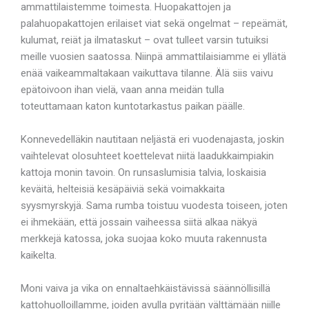
ammattilaistemme toimesta. Huopakattojen ja
palahuopakattojen erilaiset viat sekä ongelmat – repeämät,
kulumat, reiät ja ilmataskut – ovat tulleet varsin tutuiksi
meille vuosien saatossa. Niinpä ammattilaisiamme ei yllätä
enää vaikeammaltakaan vaikuttava tilanne. Älä siis vaivu
epätoivoon ihan vielä, vaan anna meidän tulla
toteuttamaan katon kuntotarkastus paikan päälle.
Konnevedelläkin nautitaan neljästä eri vuodenajasta, joskin
vaihtelevat olosuhteet koettelevat niitä laadukkaimpiakin
kattoja monin tavoin. On runsaslumisia talvia, loskaisia
keväitä, helteisiä kesäpäiviä sekä voimakkaita
syysmyrskyjä. Sama rumba toistuu vuodesta toiseen, joten
ei ihmekään, että jossain vaiheessa siitä alkaa näkyä
merkkejä katossa, joka suojaa koko muuta rakennusta
kaikelta.
Moni vaiva ja vika on ennaltaehkäistävissä säännöllisillä
kattohuolloillamme, joiden avulla pyritään välttämään niille