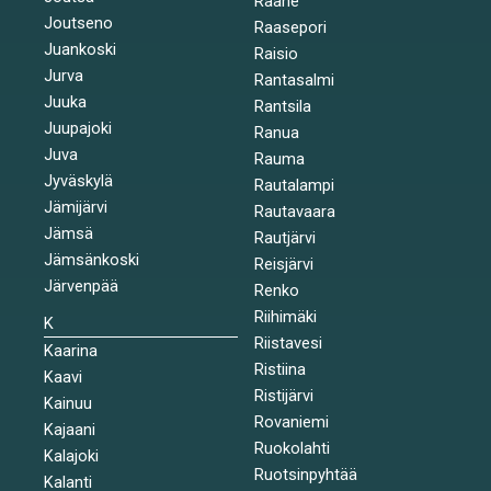
Raahe
Joutseno
Raasepori
Juankoski
Raisio
Jurva
Rantasalmi
Juuka
Rantsila
Juupajoki
Ranua
Juva
Rauma
Jyväskylä
Rautalampi
Jämijärvi
Rautavaara
Jämsä
Rautjärvi
Jämsänkoski
Reisjärvi
Järvenpää
Renko
Riihimäki
K
Riistavesi
Kaarina
Ristiina
Kaavi
Ristijärvi
Kainuu
Rovaniemi
Kajaani
Ruokolahti
Kalajoki
Ruotsinpyhtää
Kalanti