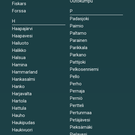
Outokumpu
Fiskars
Forssa
P
Padasjoki
H
Paimio
Haapajärvi
Paltamo
Haapavesi
Parainen
Hailuoto
Parikkala
Halikko
Parkano
Halsua
Pattijoki
Hamina
Pelkosenniemi
Hammarland
Pello
Hankasalmi
Perho
Hanko
Pernaja
Harjavalta
Perniö
Hartola
Pertteli
Hattula
Pertunmaa
Hauho
Petäjävesi
Haukipudas
Pieksämäki
Haukivuori
Pielavesi