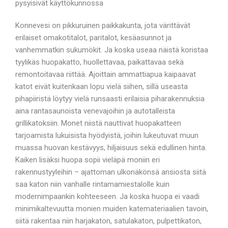
pysyisivät käyttökunnossa
Konnevesi on pikkuruinen paikkakunta, jota värittävät
erilaiset omakotitalot, paritalot, kesäasunnot ja
vanhemmatkin sukumökit. Ja koska useaa näistä koristaa
tyylikäs huopakatto, huollettavaa, paikattavaa sekä
remontoitavaa riittää. Ajoittain ammattiapua kaipaavat
katot eivät kuitenkaan lopu vielä siihen, sillä useasta
pihapiiristä löytyy vielä runsaasti erilaisia piharakennuksia
aina rantasaunoista venevajoihin ja autotalleista
grillikatoksiin. Monet niistä nauttivat huopakatteen
tarjoamista lukuisista hyödyistä, joihin lukeutuvat muun
muassa huovan kestävyys, hiljaisuus sekä edullinen hinta.
Kaiken lisäksi huopa sopii vieläpä moniin eri
rakennustyyleihin – ajattoman ulkonäkönsä ansiosta siitä
saa katon niin vanhalle rintamamiestalolle kuin
modernimpaankin kohteeseen. Ja koska huopa ei vaadi
minimikaltevuutta monien muiden katemateriaalien tavoin,
siitä rakentaa niin harjakaton, satulakaton, pulpettikaton,