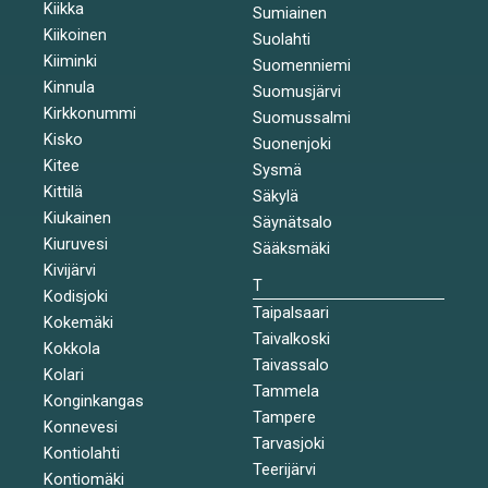
Kiikka
Sumiainen
Kiikoinen
Suolahti
Kiiminki
Suomenniemi
Kinnula
Suomusjärvi
Kirkkonummi
Suomussalmi
Kisko
Suonenjoki
Kitee
Sysmä
Kittilä
Säkylä
Kiukainen
Säynätsalo
Kiuruvesi
Sääksmäki
Kivijärvi
T
Kodisjoki
Taipalsaari
Kokemäki
Taivalkoski
Kokkola
Taivassalo
Kolari
Tammela
Konginkangas
Tampere
Konnevesi
Tarvasjoki
Kontiolahti
Teerijärvi
Kontiomäki