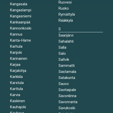
Ruovesi
Kangasala
Rusko
Kangaslampi
Rymättylä
Kangasniemi
Rääkkylä
Kankaanpää
Kannonkoski
S
Kannus
Saarijärvi
Kanta-Häme
Sahalahti
Karhula
Salla
Karijoki
Salo
Karinainen
Saltvik
Karjaa
Sammatti
Karjalohja
Sastamala
Karkkila
Satakunta
Karstula
Sauvo
Karttula
Savitaipale
Karvia
Savonlinna
Kaskinen
Savonranta
Kauhajoki
Savukoski
Kauhava