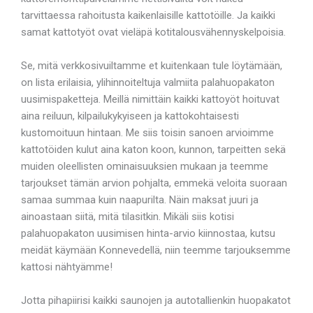
tarvittaessa rahoitusta kaikenlaisille kattotöille. Ja kaikki
samat kattotyöt ovat vieläpä kotitalousvähennyskelpoisia.
Se, mitä verkkosivuiltamme et kuitenkaan tule löytämään,
on lista erilaisia, ylihinnoiteltuja valmiita palahuopakaton
uusimispaketteja. Meillä nimittäin kaikki kattoyöt hoituvat
aina reiluun, kilpailukykyiseen ja kattokohtaisesti
kustomoituun hintaan. Me siis toisin sanoen arvioimme
kattotöiden kulut aina katon koon, kunnon, tarpeitten sekä
muiden oleellisten ominaisuuksien mukaan ja teemme
tarjoukset tämän arvion pohjalta, emmekä veloita suoraan
samaa summaa kuin naapurilta. Näin maksat juuri ja
ainoastaan siitä, mitä tilasitkin. Mikäli siis kotisi
palahuopakaton uusimisen hinta-arvio kiinnostaa, kutsu
meidät käymään Konnevedellä, niin teemme tarjouksemme
kattosi nähtyämme!
Jotta pihapiirisi kaikki saunojen ja autotallienkin huopakatot