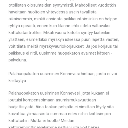
otollisten olosuhteiden syntymistä. Mahdolliset vuodotkin
havaitaan huoltojen yhteydessä usein tavallista
aikaisemmin, minkä ansiosta paikkaustoimiinkin on helppo
ryhtyä ripeästi, ennen kuin tilanne ehtii edetä valtavaksi
kattokatastrofiksi. Mikäli vaurio katolla syntyy kuitenkin
yllättäen, esimerkiksi myrskyn iskiessä puun lapetta vasten,
voit tilata meiltä myrskyvauriokorjaukset. Ja jos korjaus tai
paikkaus ei riitä, uusimme huopakaton avaimet käteen -
palveluna.
Palahuopakaton uusiminen Konnevesi hintaan, josta ei voi
kieltäytyä
Palahuopakaton uusiminen Konnevesi, jotta kukaan ei
joutuisi kompensoimaan asumismukavuuttaan
budjettisyistä. Aina taskun pohjalta ei nimittäin löydy sitä
kaivattua ylimääräistä summaa edes niihin kriittisimpiin
kattotöihin. Mutta ei huolta! Meidän
kattoremonttipalvelumme nettisivuilta voit hakea