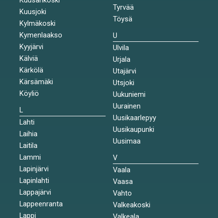
Tyrvää
Kuusjoki
Töysä
Kylmäkoski
Kymenlaakso
U
Kyyjärvi
Ulvila
Kälviä
Urjala
Kärkölä
Utajärvi
Kärsämäki
Utsjoki
Köyliö
Uukuniemi
Uurainen
L
Uusikaarlepyy
Lahti
Uusikaupunki
Laihia
Uusimaa
Laitila
Lammi
V
Lapinjärvi
Vaala
Lapinlahti
Vaasa
Lappajärvi
Vahto
Lappeenranta
Valkeakoski
Lappi
Valkeala