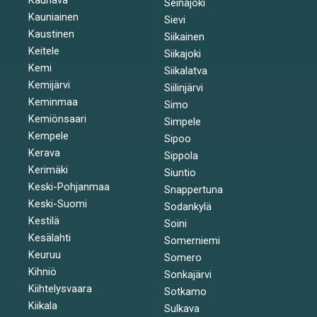
Seinäjoki
Kauniainen
Sievi
Kaustinen
Siikainen
Keitele
Siikajoki
Kemi
Siikalatva
Kemijärvi
Siilinjärvi
Keminmaa
Simo
Kemiönsaari
Simpele
Kempele
Sipoo
Kerava
Sippola
Kerimäki
Siuntio
Keski-Pohjanmaa
Snappertuna
Keski-Suomi
Sodankylä
Kestilä
Soini
Kesälahti
Somerniemi
Keuruu
Somero
Kihniö
Sonkajärvi
Kiihtelysvaara
Sotkamo
Kiikala
Sulkava