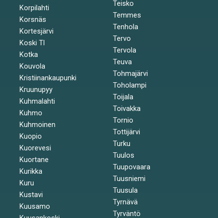
Teisko
Korpilahti
Temmes
Korsnäs
Tenhola
Kortesjärvi
Tervo
Koski Tl
Tervola
Kotka
Teuva
Kouvola
Tohmajärvi
Kristiinankaupunki
Toholampi
Kruunupyy
Toijala
Kuhmalahti
Toivakka
Kuhmo
Tornio
Kuhmoinen
Tottijärvi
Kuopio
Turku
Kuorevesi
Tuulos
Kuortane
Tuupovaara
Kurikka
Tuusniemi
Kuru
Tuusula
Kustavi
Tyrnävä
Kuusamo
Tyrväntö
Kuusankoski