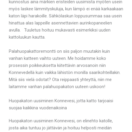
kunnostus aina märkien eristeiden uusimista myöten usein
myös laskee lämmityskuluja, kun lämpö ei enää karkaakaan
katon läpi harakoille. Sähkölaskun loppusummaa saa usein
hinattua alas lappeille asennettavien aurinkopaneelien
avulla. Tuuletus hoituu mukavasti esimerkiksi uuden
kattoluukun kautta.
Palahuopakattoremontti on siis paljon muutakin kuin
vanhan katteen vaihto uuteen. Me hoidamme koko
prosessin poikkeuksetta kiitettävin arvosanoin niin
Konnevedellä kuin vaikka lähistön monilla saarikohteillakin.
Mitä siis vielä odotat? Ota reippaasti yhteyttä, niin me
laitamme vanhan palahuopakaton uuteen uskoon!
Huopakaton uusiminen Konnevesi, jotta katto tarjoaisi
suojaa kaikkina vuodenaikoina
Huopakaton uusiminen Konnevesi, on elinehto katolle,
josta aika tuntuu jo jättävän ja hoituu helposti meidän