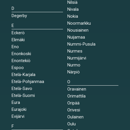
Nilsiä
D
Nivala
Degerby
Nokia
Noormarkku
E
Nousiainen
Eckerö
Nuijamaa
Elimäki
Nummi-Pusula
Eno
Nurmes
Enonkoski
Nurmijärvi
Enontekiö
Nurmo
Espoo
Närpiö
Etelä-Karjala
Etelä-Pohjanmaa
O
Etelä-Savo
Oravainen
Etelä-Suomi
Orimattila
Eura
Oripää
Eurajoki
Orivesi
Evijärvi
Oulainen
Oulu
F