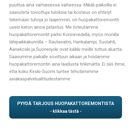
puuttua aina varhaisessa vaiheessa. Mikäli paikoilla ei
saavuteta toivottuja tuloksia tai kosteus on ehtinyt
tekemään tuhoja jo laajemmin, on huopakattoremontti
usein katon ainoa pelastus. Me toteutamme
huopakattoremontit paitsi Konnevedellä, myös monilla
lähipaikkakunnilla – Rautasalmi, Hankalampi, Suolahti,
Äänekoski ja Suonenjoki ovat kaikki meille tuttua aluetta.
Saavumme paikalle sovittuun aikaan ja hoidamme
huopakattoremontin aina laadusta tinkimättä. Ei siis ihme,
että koko Keski-Suomi tuntee tehotiimimme
asiakaspalvelualttiudestamme.
PYYDÄ TARJOUS HUOPAKATTOREMONTISTA