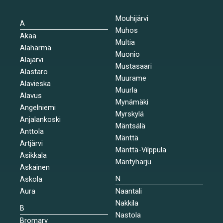
Mouhijärvi
A
Muhos
Akaa
Multia
Alahärmä
Muonio
Alajärvi
Mustasaari
Alastaro
Muurame
Alavieska
Muurla
Alavus
Mynämäki
Angelniemi
Myrskylä
Anjalankoski
Mäntsälä
Anttola
Mänttä
Artjärvi
Mänttä-Vilppula
Asikkala
Mäntyharju
Askainen
N
Askola
Aura
Naantali
Nakkila
B
Nastola
Bromarv