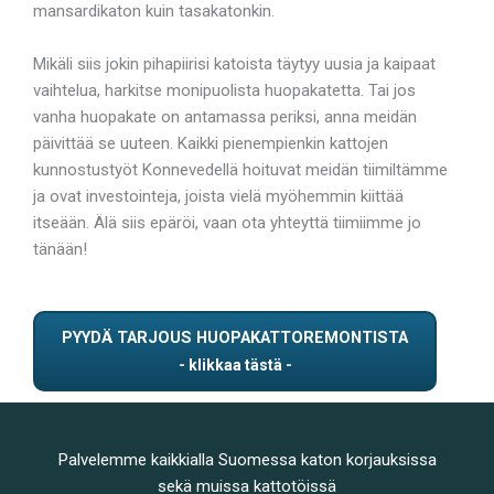
mansardikaton kuin tasakatonkin.
Mikäli siis jokin pihapiirisi katoista täytyy uusia ja kaipaat
vaihtelua, harkitse monipuolista huopakatetta. Tai jos
vanha huopakate on antamassa periksi, anna meidän
päivittää se uuteen. Kaikki pienempienkin kattojen
kunnostustyöt Konnevedellä hoituvat meidän tiimiltämme
ja ovat investointeja, joista vielä myöhemmin kiittää
itseään. Älä siis epäröi, vaan ota yhteyttä tiimiimme jo
tänään!
PYYDÄ TARJOUS HUOPAKATTOREMONTISTA
Palvelemme kaikkialla Suomessa katon korjauksissa
sekä muissa kattotöissä