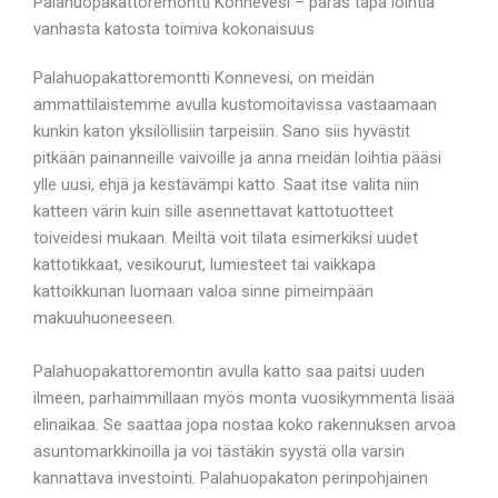
Palahuopakattoremontti Konnevesi – paras tapa loihtia
vanhasta katosta toimiva kokonaisuus
Palahuopakattoremontti Konnevesi, on meidän
ammattilaistemme avulla kustomoitavissa vastaamaan
kunkin katon yksilöllisiin tarpeisiin. Sano siis hyvästit
pitkään painanneille vaivoille ja anna meidän loihtia pääsi
ylle uusi, ehjä ja kestävämpi katto. Saat itse valita niin
katteen värin kuin sille asennettavat kattotuotteet
toiveidesi mukaan. Meiltä voit tilata esimerkiksi uudet
kattotikkaat, vesikourut, lumiesteet tai vaikkapa
kattoikkunan luomaan valoa sinne pimeimpään
makuuhuoneeseen.
Palahuopakattoremontin avulla katto saa paitsi uuden
ilmeen, parhaimmillaan myös monta vuosikymmentä lisää
elinaikaa. Se saattaa jopa nostaa koko rakennuksen arvoa
asuntomarkkinoilla ja voi tästäkin syystä olla varsin
kannattava investointi. Palahuopakaton perinpohjainen