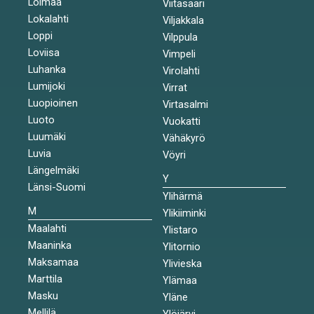
Loimaa
Viitasaari
Lokalahti
Viljakkala
Loppi
Vilppula
Loviisa
Vimpeli
Luhanka
Virolahti
Lumijoki
Virrat
Luopioinen
Virtasalmi
Luoto
Vuokatti
Luumäki
Vähäkyrö
Luvia
Vöyri
Längelmäki
Y
Länsi-Suomi
Ylihärmä
M
Ylikiiminki
Maalahti
Ylistaro
Maaninka
Ylitornio
Maksamaa
Ylivieska
Marttila
Ylämaa
Masku
Yläne
Mellilä
Ylöjärvi