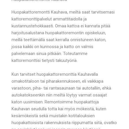
Huopakattoremontti Kauhava, meiltä saat tarvitsemasi
kattoremonttipalvelut ammattitaidolla ja
kustannustehokkaasti. Omaa kattoa ei kannata pitää
harjoitusalustana huopakattoremontin opiskeluun,
meillä teettämällä saat kerralla onnistuneen katon,
jossa kaikki on kunnossa ja katto on valmis
palvelemaan sinua pitkään. Toteutamme
kattoremonttisi tietysti takuutyönä.
Kun tarvitset huopakattoremonttia Kauhavalla
omakotitaloon tai piharakennukseen, eli vaikkapa
varastoon, piha- tai rantasaunaan tai autotalliin, ehkä
autokatokseenkin niin meiltä löytyy varmat osaajat
katon uusimisen. Remontoimme huopakattoja
Kauhavan seudulla totta kai myös mökeistä, kuten
kesämökeistä sekä muistakin kotitalouksien
huopakattoisista rakennuksista riippumatta siitä, ovatko