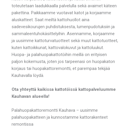
toteutetaan laadukkaalla palvelulla sekä avaimet käteen
pakettina. Paikkaamme vuotavat katot ja korjaamme
aluskatteet. Saat meiltä kattohuollot aina
sadevesikourujen puhdistuksesta, lumenpudotuksiin ja
sammaleentuhokäsittelyihin. Asennamme, korjaamme
ja uusimme kattoturvatuotteet sekä muut kattotuotteet,
kuten kattoikkunat, kattovalokuvut ja kattoluukut.
Huopa- ja palahuopakattotöihin meillä on erityisen
paljon kokemusta, joten jos tarpeenasi on huopakaton
korjaus tai huopakattoremontti, et parempaa tekijää
Kauhavalla löydä.
Ota yhteyttä kaikissa kattotöissä kattopalveluumme
Kauhavan alueella!
Palahuopakattoremontti Kauhava – uusimme
palahuopakatteen ja kunnostamme kattorakenteet
remontissa