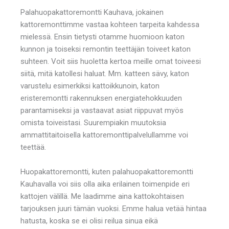
Palahuopakattoremontti Kauhava, jokainen
kattoremonttimme vastaa kohteen tarpeita kahdessa
mielessä. Ensin tietysti otamme huomioon katon
kunnon ja toiseksi remontin teettäjän toiveet katon
suhteen. Voit siis huoletta kertoa meille omat toiveesi
siitä, mitä katollesi haluat. Mm. katteen sävy, katon
varustelu esimerkiksi kattoikkunoin, katon
eristeremontti rakennuksen energiatehokkuuden
parantamiseksi ja vastaavat asiat riippuvat myös
omista toiveistasi. Suurempiakin muutoksia
ammattitaitoisella kattoremonttipalvelullamme voi
teettää.
Huopakattoremontti, kuten palahuopakattoremontti
Kauhavalla voi siis olla aika erilainen toimenpide eri
kattojen välillä. Me laadimme aina kattokohtaisen
tarjouksen juuri tämän vuoksi. Emme halua vetää hintaa
hatusta, koska se ei olisi reilua sinua eikä