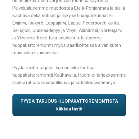
ne asuinkäytössä vai jossain muussa käytössä.
Palvelualueemme muodostaa Etelä-Pohjanmaa ja siellä
Kauhava sekä entiset ja nykyiset naapurikunnat eli:
Evijärvi, Isokyrö, Lappajärvi, Lapua, Pedersören kunta,
Seinäjoki, Uusikaarlepyy ja Vöyri, Alahärmä, Kortesjärvi
ja Ylihärmä. Koko tällä seudulla toteutamme
huopakattoremontit myös saarikohteissa aivan kuten
muissakin sijainneissa.
Pyydä meiltä tarjous, kun on aika teettää
huopakattoremontti Kauhavalla. Huomioi tarjouksemme
lisäksi rahoitusmahdollisuus ja kotitalousvähennys.
PYYDÄ TARJOUS HUOPAKATTOREMONTISTA