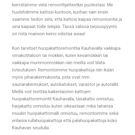
kierrätämme vielä remonttijätteetkin puolestasi. Me
huolehdimme kattosi kuntoon, kunhan vain ensin
saamme tiedon siitä, että kattosi kaipaa remontointia ja
sinä kaipaat töille tekijää. Tässä välissä tarjouspyyntö
on mitä mainioin keino edistää asiaa!
Kun tarvitset huopakattoremonttia Kauhavalla vaikkapa
omakotitaloon tai mökkiin, kuten kesämökkiin tai
vaikkapa mummonmökkiin niin meiltä voit tilata
toteutuksen. Remontoimme huopakattoja niin ikään
myös piharakennuksista, joita ovat mm.
saunarakennukset, autokatokset, varastot ja autotallit.
Meillä voit teettää kaikenlaisten kattojen
huopakattoremontit Kauhavalla, tasakatto onnistuu,
harjakatto onnistuu kuten oikeastaan mikä tahansa
muukin huopakattomalli onnistuu, remontoimme sekä
erilaisia rullahuopakattoja että palahuopakattoja koko
Kauhavan seudulla.