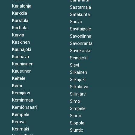
Karjalohja
Sastamala
Karkkila
Satakunta
Karstula
Sauvo
Karttula
Savitaipale
Karvia
Savonlinna
Kaskinen
Savonranta
Kauhajoki
Savukoski
Kauhava
Seinäjoki
Kauniainen
Sievi
Kaustinen
Siikainen
Keitele
Siikajoki
Kemi
Siikalatva
Kemijärvi
Siilinjärvi
Keminmaa
Simo
Kemiönsaari
Simpele
Kempele
Sipoo
Kerava
Sippola
Kerimäki
Siuntio