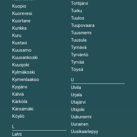
Tottijärvi
Kuopio
Turku
Kuorevesi
Tuulos
Kuortane
Tuupovaara
Kurikka
Tuusniemi
Kuru
Tuusula
Kustavi
Tyrnävä
Kuusamo
Tyrväntö
Kuusankoski
Tyrvää
Kuusjoki
Töysä
Kylmäkoski
Kymenlaakso
U
Kyyjärvi
Ulvila
Kälviä
Urjala
Kärkölä
Utajärvi
Kärsämäki
Utsjoki
Köyliö
Uukuniemi
Uurainen
L
Uusikaarlepyy
Lahti