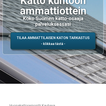
Katto kuntoon
ammattiottein
Koko Suomen katto-osaaja
palveluksessasi
TILAA AMMATTILAISEN KATON TARKASTUS
Huopakattoremontti Kauhava