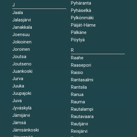
Pyhäranta
J
Pyhäselkä
Jaala
Pylkönmäki
Jalasjärvi
Päijät-Häme
Janakkala
Pälkäne
Joensuu
Pöytyä
Jokioinen
Joroinen
R
Joutsa
Raahe
Joutseno
Raasepori
Juankoski
Raisio
Jurva
Rantasalmi
Juuka
Rantsila
Juupajoki
Ranua
Juva
Rauma
Jyväskylä
Rautalampi
Jämijärvi
Rautavaara
Jämsä
Rautjärvi
Jämsänkoski
Reisjärvi