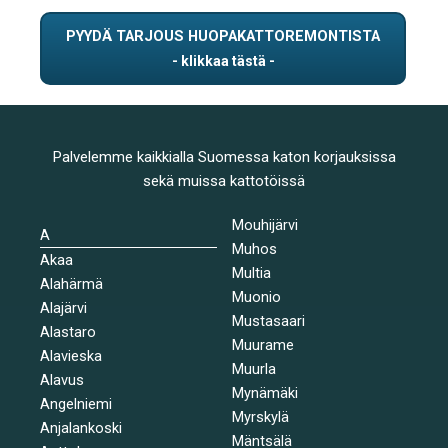
PYYDÄ TARJOUS HUOPAKATTOREMONTISTA
Palvelemme kaikkialla Suomessa katon korjauksissa
sekä muissa kattotöissä
Mouhijärvi
A
Muhos
Akaa
Multia
Alahärmä
Muonio
Alajärvi
Mustasaari
Alastaro
Muurame
Alavieska
Muurla
Alavus
Mynämäki
Angelniemi
Myrskylä
Anjalankoski
Mäntsälä