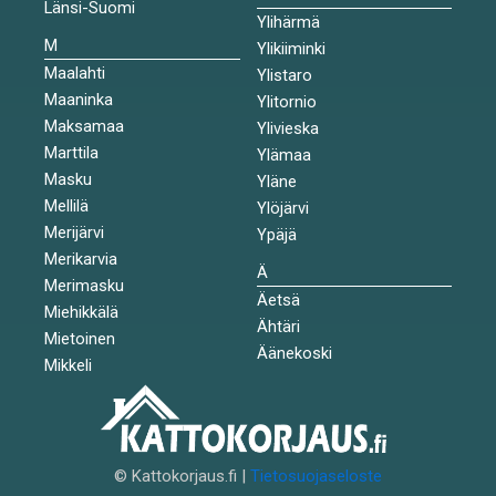
Länsi-Suomi
Ylihärmä
M
Ylikiiminki
Maalahti
Ylistaro
Maaninka
Ylitornio
Maksamaa
Ylivieska
Marttila
Ylämaa
Masku
Yläne
Mellilä
Ylöjärvi
Merijärvi
Ypäjä
Merikarvia
Ä
Merimasku
Äetsä
Miehikkälä
Ähtäri
Mietoinen
Äänekoski
Mikkeli
© Kattokorjaus.fi |
Tietosuojaseloste