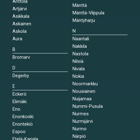
Anttola
Mänttä
Artjärvi
Mänttä-Vilppula
Asikkala
Mäntyharju
Askainen
N
Askola
Aura
Naantali
Nakkila
B
Nastola
Bromarv
Nilsiä
D
Nivala
Degerby
Nokia
Noormarkku
E
Nousiainen
Eckerö
Nuijamaa
Elimäki
Nummi-Pusula
Eno
Nurmes
Enonkoski
Nurmijärvi
Enontekiö
Nurmo
Espoo
Närpiö
Etelä-Karjala