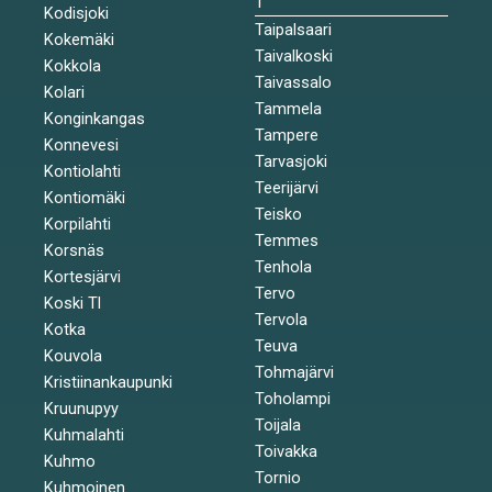
T
Kodisjoki
Taipalsaari
Kokemäki
Taivalkoski
Kokkola
Taivassalo
Kolari
Tammela
Konginkangas
Tampere
Konnevesi
Tarvasjoki
Kontiolahti
Teerijärvi
Kontiomäki
Teisko
Korpilahti
Temmes
Korsnäs
Tenhola
Kortesjärvi
Tervo
Koski Tl
Tervola
Kotka
Teuva
Kouvola
Tohmajärvi
Kristiinankaupunki
Toholampi
Kruunupyy
Toijala
Kuhmalahti
Toivakka
Kuhmo
Tornio
Kuhmoinen