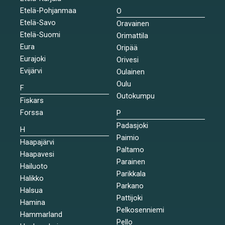
Etelä-Pohjanmaa
O
Etelä-Savo
Oravainen
Etelä-Suomi
Orimattila
Eura
Oripää
Eurajoki
Orivesi
Evijärvi
Oulainen
Oulu
F
Outokumpu
Fiskars
Forssa
P
Padasjoki
H
Paimio
Haapajärvi
Paltamo
Haapavesi
Parainen
Hailuoto
Parikkala
Halikko
Parkano
Halsua
Pattijoki
Hamina
Pelkosenniemi
Hammarland
Pello