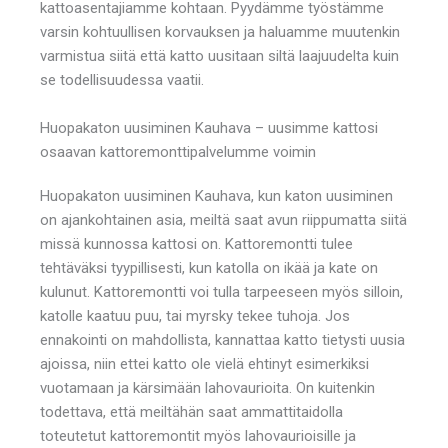
kattoasentajiamme kohtaan. Pyydämme työstämme
varsin kohtuullisen korvauksen ja haluamme muutenkin
varmistua siitä että katto uusitaan siltä laajuudelta kuin
se todellisuudessa vaatii.
Huopakaton uusiminen Kauhava – uusimme kattosi
osaavan kattoremonttipalvelumme voimin
Huopakaton uusiminen Kauhava, kun katon uusiminen
on ajankohtainen asia, meiltä saat avun riippumatta siitä
missä kunnossa kattosi on. Kattoremontti tulee
tehtäväksi tyypillisesti, kun katolla on ikää ja kate on
kulunut. Kattoremontti voi tulla tarpeeseen myös silloin,
katolle kaatuu puu, tai myrsky tekee tuhoja. Jos
ennakointi on mahdollista, kannattaa katto tietysti uusia
ajoissa, niin ettei katto ole vielä ehtinyt esimerkiksi
vuotamaan ja kärsimään lahovaurioita. On kuitenkin
todettava, että meiltähän saat ammattitaidolla
toteutetut kattoremontit myös lahovaurioisille ja