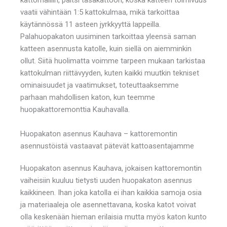
vaatii vähintään 1:5 kattokulmaa, mikä tarkoittaa
käytännössä 11 asteen jyrkkyyttä lappeilla.
Palahuopakaton uusiminen tarkoittaa yleensä saman
katteen asennusta katolle, kuin siellä on aiemminkin
ollut. Siitä huolimatta voimme tarpeen mukaan tarkistaa
kattokulman riittävyyden, kuten kaikki muutkin tekniset
ominaisuudet ja vaatimukset, toteuttaaksemme
parhaan mahdollisen katon, kun teemme
huopakattoremonttia Kauhavalla.
Huopakaton asennus Kauhava – kattoremontin
asennustöistä vastaavat pätevät kattoasentajamme
Huopakaton asennus Kauhava, jokaisen kattoremontin
vaiheisiin kuuluu tietysti uuden huopakaton asennus
kaikkineen. Ihan joka katolla ei ihan kaikkia samoja osia
ja materiaaleja ole asennettavana, koska katot voivat
olla keskenään hieman erilaisia mutta myös katon kunto