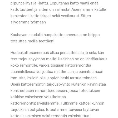
piipunpellitys ja -hattu. Lopultahan katto vaatii enää
kattotuotteet ja sitten on valmista! Asennamme katolle
lumiesteet, kattotikkaat sekä vesikourut. Sitten
siivoamme työmaan.
Kauhavan seudulla huopakattosaneeraus on helppo
toteuttaa meillä teettäen!
Huopakattosaneeraus alkaa periaatteessa jo siitä, kun
teet tarjouspyynnön meille. Useinhan se on lähtölaukaus
koko remontille, vaikka toisiaan kattoremonttia
suunnitellessa voi joutua miettimään ja punnitsemaan
mm. sitä, milloin olisi sopivin hetki tarttua toimeen.
Usein kattoremontin tarjouspyyntö kuitenkin käynnistää
konkreettisen remonttiprosessin, jossa toteutuksen
kaikkine vaiheineen voi ulkoistaa
kattoremonttipalvelullemme. Tutkimme kattosi kunnon
tarjouksen pohjaksi, toteutamme toiveesi täyttävän
kattosi uusimisen sekä remontin valmistuttua