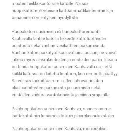
muuten heikkokuntoisille katoille. Näissä
huopakattoremonteissa kattoammattilaistemme luja
osaaminen on erityisen hyödyllistä.
Huopakaton uusiminen eli huopakattoremontti
Kauhavalla lähtee katolla liikkeelle kattotuotteiden
poistosta sekä vanhan vesikatteen purkamisesta.
Vanhan katon purkutyöt kuuluvat aina asiaan, ne voivat
jatkua myös alusrakenteiden ja eristeiden pariin. Ideana
on tehdä huopakaton uusiminen Kauhavalla niin, että
kaikki katossa on laitettu kuntoon, kun remontti päättyy.
Se voi siis tarkoittaa mm. niiden lahovaurioisten
aluslaudoitusten purkamista ja uusimista sekä
eristeiden vaihtoa vuotokohdista ja niiden ympäriltä.
Palahuopakaton uusiminen Kauhava, saneeraamme
laattakatot niin kesämökiltä kuin piharakennuksistakin
Palahuopakaton uusiminen Kauhava, monipuoliset