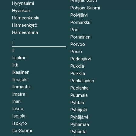
Pohjois-Savo
Hyrynsalmi
Pohjois-Suomi
Hyvinkää
Polvijärvi
Hämeenkoski
Pomarkku
Hämeenkyrö
Pori
Hämeenlinna
Pornainen
I
Porvoo
Ii
Posio
Iisalmi
Pudasjärvi
Iitti
Pukkila
Ikaalinen
Pulkkila
Ilmajoki
Punkalaidun
Ilomantsi
Puolanka
Imatra
Puumala
Inari
Pyhtää
Inkoo
Pyhäjoki
Isojoki
Pyhäjärvi
Isokyrö
Pyhämaa
Itä-Suomi
Pyhäntä