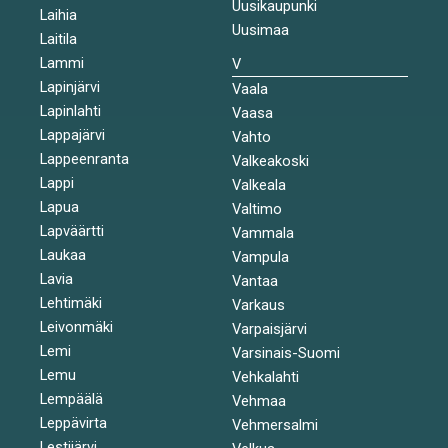
Uusikaupunki
Laihia
Uusimaa
Laitila
Lammi
V
Lapinjärvi
Vaala
Lapinlahti
Vaasa
Lappajärvi
Vahto
Lappeenranta
Valkeakoski
Lappi
Valkeala
Lapua
Valtimo
Lapväärtti
Vammala
Laukaa
Vampula
Lavia
Vantaa
Lehtimäki
Varkaus
Leivonmäki
Varpaisjärvi
Lemi
Varsinais-Suomi
Lemu
Vehkalahti
Lempäälä
Vehmaa
Leppävirta
Vehmersalmi
Lestijärvi