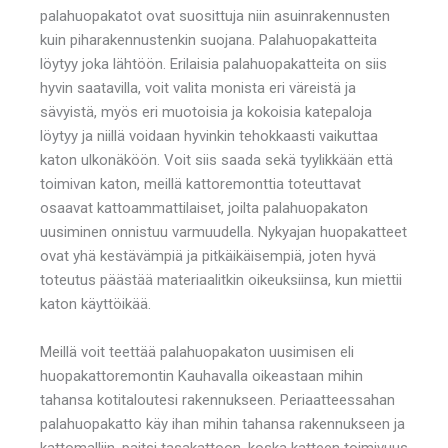
palahuopakatot ovat suosittuja niin asuinrakennusten
kuin piharakennustenkin suojana. Palahuopakatteita
löytyy joka lähtöön. Erilaisia palahuopakatteita on siis
hyvin saatavilla, voit valita monista eri väreistä ja
sävyistä, myös eri muotoisia ja kokoisia katepaloja
löytyy ja niillä voidaan hyvinkin tehokkaasti vaikuttaa
katon ulkonäköön. Voit siis saada sekä tyylikkään että
toimivan katon, meillä kattoremonttia toteuttavat
osaavat kattoammattilaiset, joilta palahuopakaton
uusiminen onnistuu varmuudella. Nykyajan huopakatteet
ovat yhä kestävämpiä ja pitkäikäisempiä, joten hyvä
toteutus päästää materiaalitkin oikeuksiinsa, kun miettii
katon käyttöikää.
Meillä voit teettää palahuopakaton uusimisen eli
huopakattoremontin Kauhavalla oikeastaan mihin
tahansa kotitaloutesi rakennukseen. Periaatteessahan
palahuopakatto käy ihan mihin tahansa rakennukseen ja
kattomalliin, paitsi tasakattoon, koska katteen toimivuus