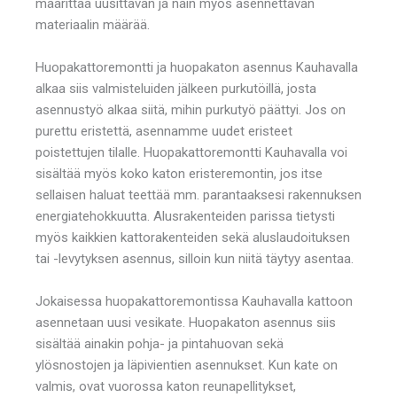
määrittää uusittavan ja näin myös asennettavan
materiaalin määrää.
Huopakattoremontti ja huopakaton asennus Kauhavalla
alkaa siis valmisteluiden jälkeen purkutöillä, josta
asennustyö alkaa siitä, mihin purkutyö päättyi. Jos on
purettu eristettä, asennamme uudet eristeet
poistettujen tilalle. Huopakattoremontti Kauhavalla voi
sisältää myös koko katon eristeremontin, jos itse
sellaisen haluat teettää mm. parantaaksesi rakennuksen
energiatehokkuutta. Alusrakenteiden parissa tietysti
myös kaikkien kattorakenteiden sekä aluslaudoituksen
tai -levytyksen asennus, silloin kun niitä täytyy asentaa.
Jokaisessa huopakattoremontissa Kauhavalla kattoon
asennetaan uusi vesikate. Huopakaton asennus siis
sisältää ainakin pohja- ja pintahuovan sekä
ylösnostojen ja läpivientien asennukset. Kun kate on
valmis, ovat vuorossa katon reunapellitykset,