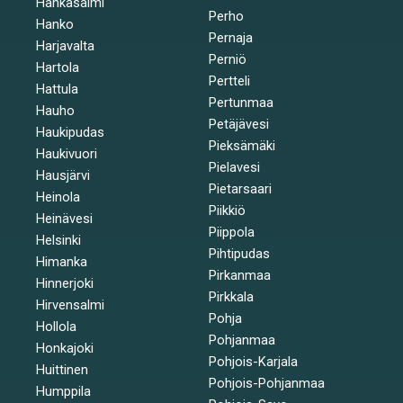
Hankasalmi
Perho
Hanko
Pernaja
Harjavalta
Perniö
Hartola
Pertteli
Hattula
Pertunmaa
Hauho
Petäjävesi
Haukipudas
Pieksämäki
Haukivuori
Pielavesi
Hausjärvi
Pietarsaari
Heinola
Piikkiö
Heinävesi
Piippola
Helsinki
Pihtipudas
Himanka
Pirkanmaa
Hinnerjoki
Pirkkala
Hirvensalmi
Pohja
Hollola
Pohjanmaa
Honkajoki
Pohjois-Karjala
Huittinen
Pohjois-Pohjanmaa
Humppila