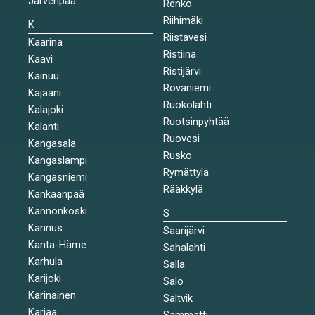
Järvenpää
Renko
Riihimäki
K
Riistavesi
Kaarina
Ristiina
Kaavi
Ristijärvi
Kainuu
Rovaniemi
Kajaani
Ruokolahti
Kalajoki
Ruotsinpyhtää
Kalanti
Ruovesi
Kangasala
Rusko
Kangaslampi
Rymättylä
Kangasniemi
Rääkkylä
Kankaanpää
Kannonkoski
S
Kannus
Saarijärvi
Kanta-Häme
Sahalahti
Karhula
Salla
Karijoki
Salo
Karinainen
Saltvik
Karjaa
Sammatti