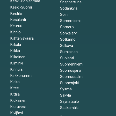
Keski-Pohjanmaa
Snappertuna
Keski-Suomi
Sodankylä
Kestilä
Soini
Kesälahti
Somerniemi
Keuruu
Somero
Kihniö
Sonkajärvi
Kiihtelysvaara
Sotkamo
Kiikala
Sulkava
Kiikka
Sumiainen
Kiikoinen
Suolahti
Kiiminki
Suomenniemi
Kinnula
Suomusjärvi
Kirkkonummi
Suomussalmi
Kisko
Suonenjoki
Kitee
Sysmä
Kittilä
Säkylä
Kiukainen
Säynätsalo
Kiuruvesi
Sääksmäki
Kivijärvi