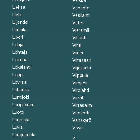
Velkua
Lieksa
Vesanto
Lieto
Vesilahti
Liljendal
Veteli
Liminka
Vieremä
Liperi
Vihanti
Lohja
Vihti
Lohtaja
Viiala
Loimaa
Viitasaari
Lokalahti
Viljakkala
Loppi
Vilppula
Loviisa
Vimpeli
Luhanka
Virolahti
Lumijoki
Virrat
Luopioinen
Virtasalmi
Luoto
Vuokatti
Luumäki
Vähäkyrö
Luvia
Vöyri
Längelmäki
Y