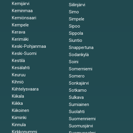
Kemijärvi
Siilinjärvi
Keminmaa
Simo
Kemiönsaari
Simpele
Kempele
Sipoo
Kerava
Sippola
Kerimäki
Siuntio
Keski-Pohjanmaa
Snappertuna
Keski-Suomi
Sodankylä
Kestilä
Soini
Kesälahti
Somerniemi
Keuruu
Somero
Kihniö
Sonkajärvi
Kiihtelysvaara
Sotkamo
Kiikala
Sulkava
Kiikka
Sumiainen
Kiikoinen
Suolahti
Kiiminki
Suomenniemi
Kinnula
Suomusjärvi
Kirkkonummi
Suomussalmi