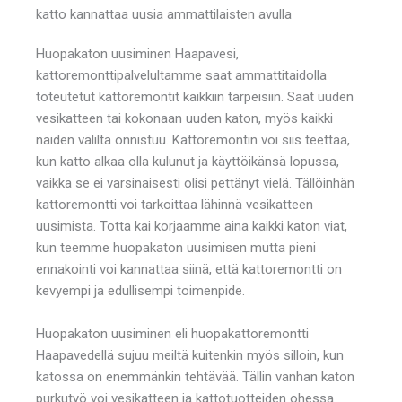
katto kannattaa uusia ammattilaisten avulla
Huopakaton uusiminen Haapavesi,
kattoremonttipalvelultamme saat ammattitaidolla
toteutetut kattoremontit kaikkiin tarpeisiin. Saat uuden
vesikatteen tai kokonaan uuden katon, myös kaikki
näiden väliltä onnistuu. Kattoremontin voi siis teettää,
kun katto alkaa olla kulunut ja käyttöikänsä lopussa,
vaikka se ei varsinaisesti olisi pettänyt vielä. Tällöinhän
kattoremontti voi tarkoittaa lähinnä vesikatteen
uusimista. Totta kai korjaamme aina kaikki katon viat,
kun teemme huopakaton uusimisen mutta pieni
ennakointi voi kannattaa siinä, että kattoremontti on
kevyempi ja edullisempi toimenpide.
Huopakaton uusiminen eli huopakattoremontti
Haapavedellä sujuu meiltä kuitenkin myös silloin, kun
katossa on enemmänkin tehtävää. Tällin vanhan katon
purkutyö voi vesikatteen ja kattotuotteiden ohessa