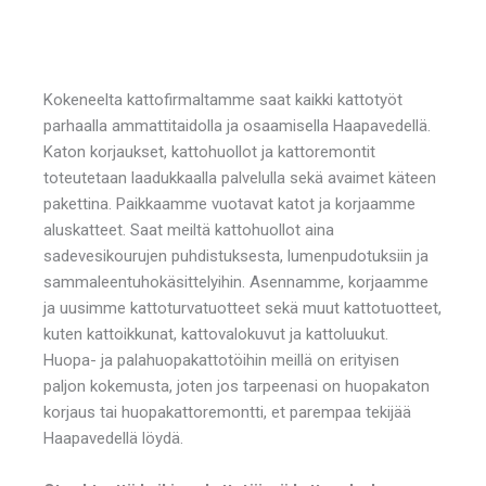
Kokeneelta kattofirmaltamme saat kaikki kattotyöt
parhaalla ammattitaidolla ja osaamisella Haapavedellä.
Katon korjaukset, kattohuollot ja kattoremontit
toteutetaan laadukkaalla palvelulla sekä avaimet käteen
pakettina. Paikkaamme vuotavat katot ja korjaamme
aluskatteet. Saat meiltä kattohuollot aina
sadevesikourujen puhdistuksesta, lumenpudotuksiin ja
sammaleentuhokäsittelyihin. Asennamme, korjaamme
ja uusimme kattoturvatuotteet sekä muut kattotuotteet,
kuten kattoikkunat, kattovalokuvut ja kattoluukut.
Huopa- ja palahuopakattotöihin meillä on erityisen
paljon kokemusta, joten jos tarpeenasi on huopakaton
korjaus tai huopakattoremontti, et parempaa tekijää
Haapavedellä löydä.