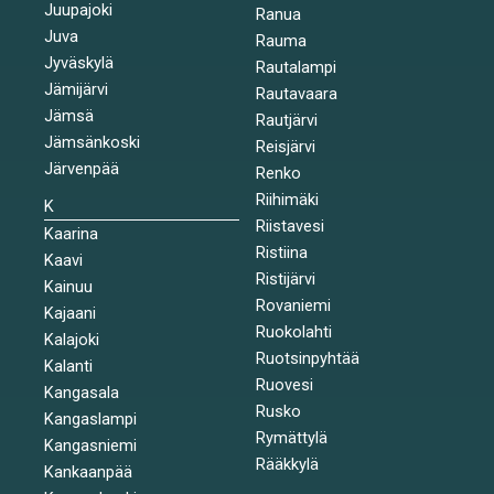
Juupajoki
Ranua
Juva
Rauma
Jyväskylä
Rautalampi
Jämijärvi
Rautavaara
Jämsä
Rautjärvi
Jämsänkoski
Reisjärvi
Järvenpää
Renko
Riihimäki
K
Riistavesi
Kaarina
Ristiina
Kaavi
Ristijärvi
Kainuu
Rovaniemi
Kajaani
Ruokolahti
Kalajoki
Ruotsinpyhtää
Kalanti
Ruovesi
Kangasala
Rusko
Kangaslampi
Rymättylä
Kangasniemi
Rääkkylä
Kankaanpää