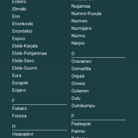
Eckerö
Nuijamaa
Elimäki
Nummi-Pusula
Eno
Nurmes
Enonkoski
Nurmijärvi
Enontekiö
Nurmo
Espoo
Närpiö
Etelä-Karjala
Etelä-Pohjanmaa
O
Etelä-Savo
Oravainen
Etelä-Suomi
Orimattila
Eura
Oripää
Eurajoki
Orivesi
Evijärvi
Oulainen
Oulu
F
Outokumpu
Fiskars
Forssa
P
Padasjoki
H
Paimio
Haapajärvi