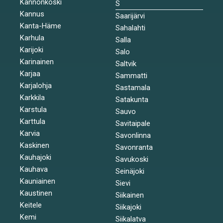
Kannonkoski
S
Kannus
Saarijärvi
Kanta-Häme
Sahalahti
Karhula
Salla
Karijoki
Salo
Karinainen
Saltvik
Karjaa
Sammatti
Karjalohja
Sastamala
Karkkila
Satakunta
Karstula
Sauvo
Karttula
Savitaipale
Karvia
Savonlinna
Kaskinen
Savonranta
Kauhajoki
Savukoski
Kauhava
Seinäjoki
Kauniainen
Sievi
Kaustinen
Siikainen
Keitele
Siikajoki
Kemi
Siikalatva