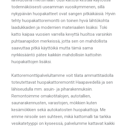
todennäköisesti useamman vuosikymmenen, sillä
nykypäivän huopakatteet ovat sangen pitkäikäisiä. Hyvin
tehty huopakattoremontti on toinen hyvä lähtökohta
laadukkaiden ja modernien materiaalien lisäksi. Toki
katto kaipaa vuosien varrella kevyttä huoltoa varsinkin
puhtaanapidon merkeissä, jotta sen on mahdollista
saavuttaa pitkä käyttöikä mutta tämä sama
nyrkkisääntö pätee kaikkiin mahdollisiin kattoihin
huopakattojen lisäksi.
Kattoremonttipalvelultamme voit tilata ammattitaidolla
toteutettavat huopakattoremontit Haapavedellä ja sen
lähiseudulla mm. asuin- ja piharakennuksiin.
Remontoimme omakotitalojen, autotallien,
saunarakennusten, varastojen, mökkien kuten
kesämökkien sekä autokatosten huopakattoja. Me
emme nirsoile sen suhteen, mikä kattomalli tai tarkka
vesikatetyyppi on kyseessä, palvelumme kattavat kaikki