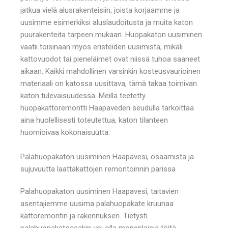
jatkua vielä alusrakenteisiin, joista korjaamme ja
uusimme esimerkiksi aluslaudoitusta ja muita katon
puurakenteita tarpeen mukaan. Huopakaton uusiminen
vaatii toisinaan myös eristeiden uusimista, mikäli
kattovuodot tai pieneläimet ovat niissä tuhoa saaneet
aikaan. Kaikki mahdollinen varsinkin kosteusvaurioinen
materiaali on katossa uusittava, tämä takaa toimivan
katon tulevaisuudessa. Meillä teetetty
huopakattoremontti Haapaveden seudulla tarkoittaa
aina huolellisesti toteutettua, katon tilanteen
huomioivaa kokonaisuutta.
Palahuopakaton uusiminen Haapavesi, osaamista ja
sujuvuutta laattakattojen remontoinnin parissa
Palahuopakaton uusiminen Haapavesi, taitavien
asentajiemme uusima palahuopakate kruunaa
kattoremontin ja rakennuksen. Tietysti
palahuopakatossakin voi olla monenlaisia töitä