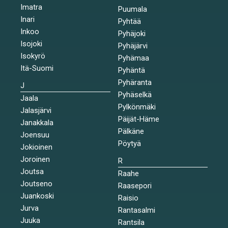
Imatra
Puumala
Inari
Pyhtää
Inkoo
Pyhäjoki
Isojoki
Pyhäjärvi
Isokyrö
Pyhämaa
Itä-Suomi
Pyhäntä
Pyhäranta
J
Pyhäselkä
Jaala
Pylkönmäki
Jalasjärvi
Päijät-Häme
Janakkala
Pälkäne
Joensuu
Pöytyä
Jokioinen
Joroinen
R
Joutsa
Raahe
Joutseno
Raasepori
Juankoski
Raisio
Jurva
Rantasalmi
Juuka
Rantsila