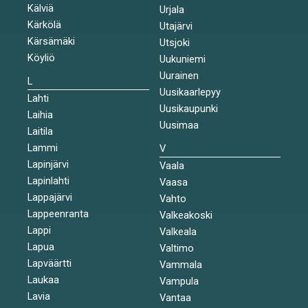
Kälviä
Urjala
Kärkölä
Utajärvi
Kärsämäki
Utsjoki
Köyliö
Uukuniemi
Uurainen
L
Uusikaarlepyy
Lahti
Uusikaupunki
Laihia
Uusimaa
Laitila
Lammi
V
Lapinjärvi
Vaala
Lapinlahti
Vaasa
Lappajärvi
Vahto
Lappeenranta
Valkeakoski
Lappi
Valkeala
Lapua
Valtimo
Lapväärtti
Vammala
Laukaa
Vampula
Lavia
Vantaa