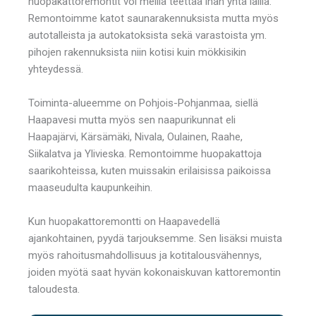
huopakattoremontit voi meillä teettää ihan yhtä lailla.
Remontoimme katot saunarakennuksista mutta myös
autotalleista ja autokatoksista sekä varastoista ym.
pihojen rakennuksista niin kotisi kuin mökkisikin
yhteydessä.
Toiminta-alueemme on Pohjois-Pohjanmaa, siellä
Haapavesi mutta myös sen naapurikunnat eli
Haapajärvi, Kärsämäki, Nivala, Oulainen, Raahe,
Siikalatva ja Ylivieska. Remontoimme huopakattoja
saarikohteissa, kuten muissakin erilaisissa paikoissa
maaseudulta kaupunkeihin.
Kun huopakattoremontti on Haapavedellä
ajankohtainen, pyydä tarjouksemme. Sen lisäksi muista
myös rahoitusmahdollisuus ja kotitalousvähennys,
joiden myötä saat hyvän kokonaiskuvan kattoremontin
taloudesta.