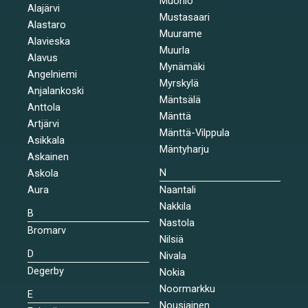
Muonio
Alajärvi
Mustasaari
Alastaro
Muurame
Alavieska
Muurla
Alavus
Mynämäki
Angelniemi
Myrskylä
Anjalankoski
Mäntsälä
Anttola
Mänttä
Artjärvi
Mänttä-Vilppula
Asikkala
Mäntyharju
Askainen
N
Askola
Aura
Naantali
Nakkila
B
Nastola
Bromarv
Nilsiä
D
Nivala
Degerby
Nokia
Noormarkku
E
Nousiainen