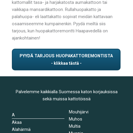
kattomallit tasa- ja harjakatosta aumakattoon tai
vaikkapa mansardikattoon. Rullahuopakatto ja
palahuopa- eli laattakatto sopivat meidän kattavaan
osaamiseemme kumpainenkin. Pyydä meiltä siis
tarjous, kun huopakattoremontti Haapavedellä on
ajankohtainen!
PYYDÄ TARJOUS HUOPAKATTOREMONTISTA
Palvelemme kaikkialla Suomessa katon korjauksissa
sekä muissa kattotöissä
Mouhijärvi
A
Muhos
Akaa
Multia
Alahärmä