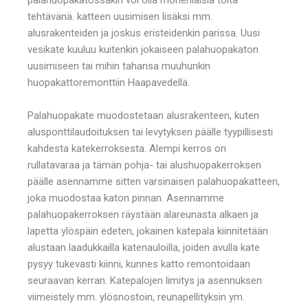
tehtävänä. katteen uusimisen lisäksi mm.
alusrakenteiden ja joskus eristeidenkin parissa. Uusi
vesikate kuuluu kuitenkin jokaiseen palahuopakaton
uusimiseen tai mihin tahansa muuhunkin
huopakattoremonttiin Haapavedellä.
Palahuopakate muodostetaan alusrakenteen, kuten
alusponttilaudoituksen tai levytyksen päälle tyypillisesti
kahdesta katekerroksesta. Alempi kerros on
rullatavaraa ja tämän pohja- tai alushuopakerroksen
päälle asennamme sitten varsinaisen palahuopakatteen,
joka muodostaa katon pinnan. Asennamme
palahuopakerroksen räystään alareunasta alkaen ja
lapetta ylöspäin edeten, jokainen katepala kiinnitetään
alustaan laadukkailla katenauloilla, joiden avulla kate
pysyy tukevasti kiinni, kunnes katto remontoidaan
seuraavan kerran. Katepalojen limitys ja asennuksen
viimeistely mm. ylösnostoin, reunapellityksin ym.