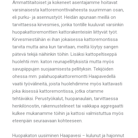
Ammattitaitoiset ja kokeneet asentajamme hoitavat
varsinaisesta kattoremonttivaiheesta suurimman osan,
eli purku- ja asennustyöt. Heidän apunaan meillä on
tarvittaessa kirvesmies, jonka tontille kuuluvat varsinkin
huopakattoremonttien kattorakenteisiin liittyvät työt.
Kirvesmiestähän ei ihan jokaisessa kattoremontissa
tarvita mutta aina kun tarvitaan, meiltä löytyy sangen
pätevä tekijä näihinkin töihin. Lisäksi kattopeltiseppä
huolehtii mm. katon reunapellityksistä mutta myös
savupiippujen suojaamisesta pellityksin. Tekijöiden
ohessa mm. palahuopakattoremontti Haapavedellä
vaatii työvälineitä, joista huolehdimme myös kattavasti
joka ikisessä kattoremontissa, jotka otamme
tehtäväksi. Perustyökalut, huopanaulain, tarvittaessa
henkilönostin, rakennustelineet tai vaikkapa aggregaatti
kulkee mukanamme töihin ja kattosi valmistuttua myös
eteenpäin seuraavaan kohteeseen.
Huopakaton uusiminen Haapavesi – kulunut ja hajonnut