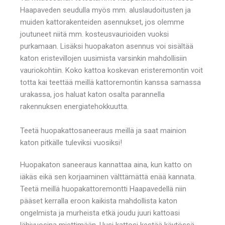
Haapaveden seudulla myös mm. aluslaudoitusten ja
muiden kattorakenteiden asennukset, jos olemme
joutuneet niitä mm. kosteusvaurioiden vuoksi
purkamaan. Lisäksi huopakaton asennus voi sisältää
katon eristevillojen uusimista varsinkin mahdollisiin
vauriokohtiin. Koko kattoa koskevan eristeremontin voit
totta kai teettää meillä kattoremontin kanssa samassa
urakassa, jos haluat katon osalta parannella
rakennuksen energiatehokkuutta.
Teetä huopakattosaneeraus meillä ja saat mainion
katon pitkälle tuleviksi vuosiksi!
Huopakaton saneeraus kannattaa aina, kun katto on
iäkäs eikä sen korjaaminen välttämättä enää kannata.
Teetä meillä huopakattoremontti Haapavedellä niin
pääset kerralla eroon kaikista mahdollista katon
ongelmista ja murheista etkä joudu juuri kattoasi
lähivuosina miettimään. Uusi kattosi kestää käytössä