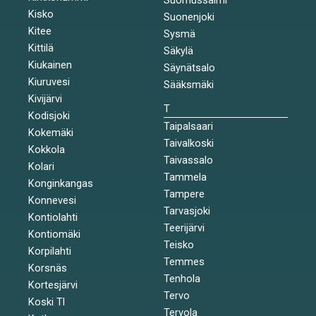
Kisko
Suonenjoki
Kitee
Sysmä
Kittilä
Säkylä
Kiukainen
Säynätsalo
Kiuruvesi
Sääksmäki
Kivijärvi
T
Kodisjoki
Taipalsaari
Kokemäki
Taivalkoski
Kokkola
Taivassalo
Kolari
Tammela
Konginkangas
Tampere
Konnevesi
Tarvasjoki
Kontiolahti
Teerijärvi
Kontiomäki
Teisko
Korpilahti
Temmes
Korsnäs
Tenhola
Kortesjärvi
Tervo
Koski Tl
Tervola