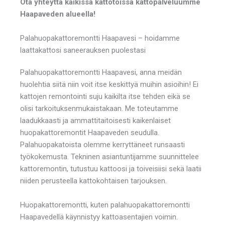
Ota yhteyttä kaikissa kattotöissä kattopalveluumme
Haapaveden alueella!
Palahuopakattoremontti Haapavesi – hoidamme
laattakattosi saneerauksen puolestasi
Palahuopakattoremontti Haapavesi, anna meidän
huolehtia siitä niin voit itse keskittyä muihin asioihin! Ei
kattojen remontointi suju kaikilta itse tehden eikä se
olisi tarkoituksenmukaistakaan. Me toteutamme
laadukkaasti ja ammattitaitoisesti kaikenlaiset
huopakattoremontit Haapaveden seudulla.
Palahuopakatoista olemme kerryttäneet runsaasti
työkokemusta. Tekninen asiantuntijamme suunnittelee
kattoremontin, tutustuu kattoosi ja toiveisiisi sekä laatii
niiden perusteella kattokohtaisen tarjouksen.
Huopakattoremontti, kuten palahuopakattoremontti
Haapavedellä käynnistyy kattoasentajien voimin.