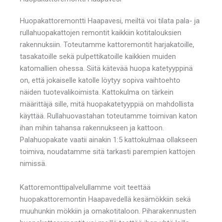
Huopakattoremontti Haapavesi, meiltä voi tilata pala- ja
rullahuopakattojen remontit kaikkiin kotitalouksien
rakennuksiin. Toteutamme kattoremontit harjakatoille,
tasakatoille sekä pulpettikatoille kaikkien muiden
katomallien ohessa. Siitä kätevää huopa katetyyppinä
on, että jokaiselle katolle löytyy sopiva vaihtoehto
näiden tuotevalikoimista. Kattokulma on tärkein
määrittäjä sille, mitä huopakatetyyppiä on mahdollista
käyttää. Rullahuovastahan toteutamme toimivan katon
ihan mihin tahansa rakennukseen ja kattoon.
Palahuopakate vaatii ainakin 1:5 kattokulmaa ollakseen
toimiva, noudatamme sitä tarkasti parempien kattojen
nimissä.
Kattoremonttipalvelullamme voit teettää
huopakattoremontin Haapavedellä kesämökkiin sekä
muuhunkin mökkiin ja omakotitaloon. Piharakennusten