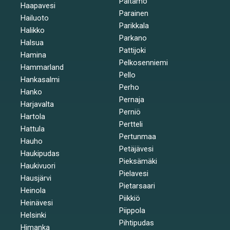
Paltamo
Haapavesi
Parainen
Hailuoto
Parikkala
Halikko
Parkano
Halsua
Pattijoki
Hamina
Pelkosenniemi
Hammarland
Pello
Hankasalmi
Perho
Hanko
Pernaja
Harjavalta
Perniö
Hartola
Pertteli
Hattula
Pertunmaa
Hauho
Petäjävesi
Haukipudas
Pieksämäki
Haukivuori
Pielavesi
Hausjärvi
Pietarsaari
Heinola
Piikkiö
Heinävesi
Piippola
Helsinki
Pihtipudas
Himanka