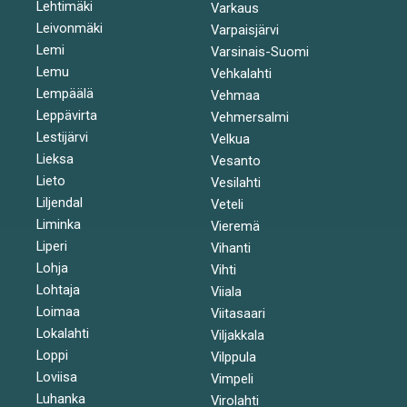
Lehtimäki
Varkaus
Leivonmäki
Varpaisjärvi
Lemi
Varsinais-Suomi
Lemu
Vehkalahti
Lempäälä
Vehmaa
Leppävirta
Vehmersalmi
Lestijärvi
Velkua
Lieksa
Vesanto
Lieto
Vesilahti
Liljendal
Veteli
Liminka
Vieremä
Liperi
Vihanti
Lohja
Vihti
Lohtaja
Viiala
Loimaa
Viitasaari
Lokalahti
Viljakkala
Loppi
Vilppula
Loviisa
Vimpeli
Luhanka
Virolahti