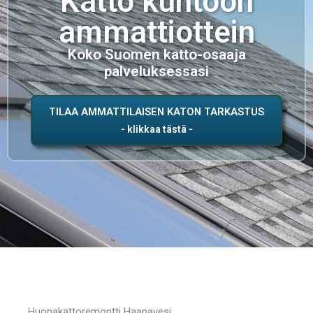
Katto kuntoon
ammattiottein
Koko Suomen katto-osaaja
palveluksessasi
TILAA AMMATTILAISEN KATON TARKASTUS
Huopakattoremontti Haapavesi