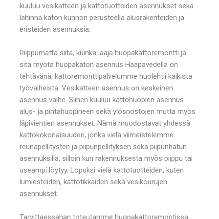
kuuluu vesikatteen ja kattotuotteiden asennukset sekä
lähinnä katon kunnon perusteella alusrakenteiden ja
eristeiden asennuksia.
Riippumatta siitä, kuinka laaja huopakattoremontti ja
sitä myötä huopakaton asennus Haapavedellä on
tehtävänä, kattoremonttipalvelumme huolehtii kaikista
työvaiheista. Vesikatteen asennus on keskeinen
asennus vaihe. Siihen kuuluu kattohuopien asennus
alus- ja pintahuopineen sekä ylösnostojen mutta myös
läpivientien asennukset. Nämä muodostavat yhdessä
kattokokonaisuuden, jonka vielä viimeistelemme
reunapellitysten ja piipunpellityksen sekä piipunhatun
asennuksilla, silloin kun rakennuksesta myös piippu tai
useampi löytyy. Lopuksi vielä kattotuotteiden, kuten
lumiesteiden, kattotikkaiden sekä vesikourujen
asennukset.
Tarvittaessahan toteutamme huopakattoremontissa