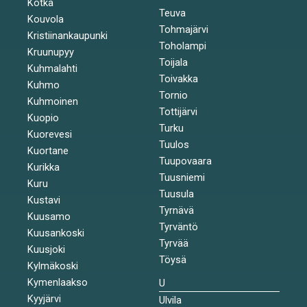
Kotka
Teuva
Kouvola
Tohmajärvi
Kristiinankaupunki
Toholampi
Kruunupyy
Toijala
Kuhmalahti
Toivakka
Kuhmo
Tornio
Kuhmoinen
Tottijärvi
Kuopio
Turku
Kuorevesi
Tuulos
Kuortane
Tuupovaara
Kurikka
Tuusniemi
Kuru
Tuusula
Kustavi
Tyrnävä
Kuusamo
Tyrväntö
Kuusankoski
Tyrvää
Kuusjoki
Töysä
Kylmäkoski
Kymenlaakso
U
Kyyjärvi
Ulvila