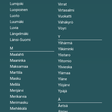
Lumijoki
Virrat
Luopioinen
Virtasalmi
Luoto
Vuokatti
Luumäki
Vähäkyrö
Luvia
Vöyri
Längelmäki
Y
Länsi-Suomi
Ylihärmä
M
Ylikiiminki
Maalahti
Ylistaro
Maaninka
Ylitornio
Maksamaa
Ylivieska
Marttila
Ylämaa
Masku
Yläne
Mellilä
Ylöjärvi
Merijärvi
Ypäjä
Merikarvia
Ä
Merimasku
Äetsä
Miehikkälä
Ähtäri