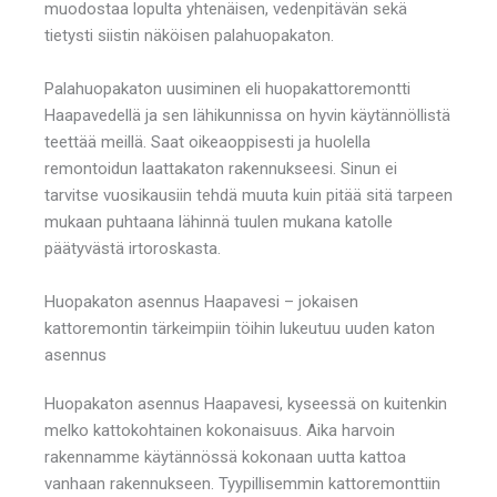
muodostaa lopulta yhtenäisen, vedenpitävän sekä
tietysti siistin näköisen palahuopakaton.
Palahuopakaton uusiminen eli huopakattoremontti
Haapavedellä ja sen lähikunnissa on hyvin käytännöllistä
teettää meillä. Saat oikeaoppisesti ja huolella
remontoidun laattakaton rakennukseesi. Sinun ei
tarvitse vuosikausiin tehdä muuta kuin pitää sitä tarpeen
mukaan puhtaana lähinnä tuulen mukana katolle
päätyvästä irtoroskasta.
Huopakaton asennus Haapavesi – jokaisen
kattoremontin tärkeimpiin töihin lukeutuu uuden katon
asennus
Huopakaton asennus Haapavesi, kyseessä on kuitenkin
melko kattokohtainen kokonaisuus. Aika harvoin
rakennamme käytännössä kokonaan uutta kattoa
vanhaan rakennukseen. Tyypillisemmin kattoremonttiin