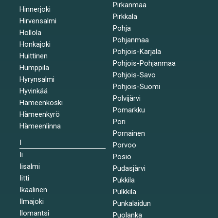
Pirkanmaa
Hinnerjoki
Pirkkala
Hirvensalmi
Pohja
Hollola
Pohjanmaa
Honkajoki
Pohjois-Karjala
Huittinen
Pohjois-Pohjanmaa
Humppila
Pohjois-Savo
Hyrynsalmi
Pohjois-Suomi
Hyvinkää
Polvijärvi
Hämeenkoski
Pomarkku
Hämeenkyrö
Pori
Hämeenlinna
Pornainen
I
Porvoo
Ii
Posio
Iisalmi
Pudasjärvi
Iitti
Pukkila
Ikaalinen
Pulkkila
Ilmajoki
Punkalaidun
Ilomantsi
Puolanka