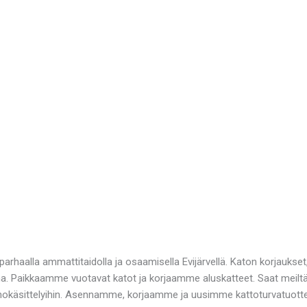
arhaalla ammattitaidolla ja osaamisella Evijärvellä. Katon korjaukset
ina. Paikkaamme vuotavat katot ja korjaamme aluskatteet. Saat meilt
okäsittelyihin. Asennamme, korjaamme ja uusimme kattoturvatuottee