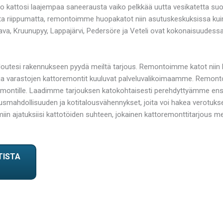
eko kattosi laajempaa saneerausta vaiko pelkkää uutta vesikatetta s
ista riippumatta, remontoimme huopakatot niin asutuskeskuksissa kui
ava, Kruunupyy, Lappajärvi, Pedersöre ja Veteli ovat kokonaisuude
taloutesi rakennukseen pyydä meiltä tarjous. Remontoimme katot niin
n ja varastojen kattoremontit kuuluvat palveluvalikoimaamme. Remon
oremontille. Laadimme tarjouksen katokohtaisesti perehdyttyämme ens
mahdollisuuden ja kotitalousvähennykset, joita voi hakea verotukse
in ajatuksiisi kattotöiden suhteen, jokainen kattoremonttitarjous mei
TISTA