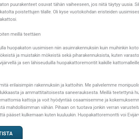
n puurakenteet osuvat tähän vaiheeseen, jos niitä täytyy uusia. Sill
atolta poistettujen tilalle. Oli kyse vuotokohdan eristeiden uusimise
akattosi.
iten meillä teettäen
lla huopakaton uusimisen niin asuinrakennuksiin kuin muihinkin kot
keistä ja muistakin mökeistä sekä piharakennuksista, kuten varastor
järvellä ja sen lähiseuduilla huopakattoremontit kaikille kattomalleill
 mitä erilaisimpiin rakennuksiin ja kattoihin. Me palvelemme monipuolis
dukkaasta ja ammattitaitoisesta saneerauksesta. Meillä teetettynä huo
ukemattomia kattoja ja voit hyödyntää osaamisemme ja kokemuksemm
yöstä mahdollisimman vähän. Pihaan on tuotava jonkin verran varuste
että pääset kulkemaan kuten kuuluukin. Huopakattoremontti voi Evijär
TISTA