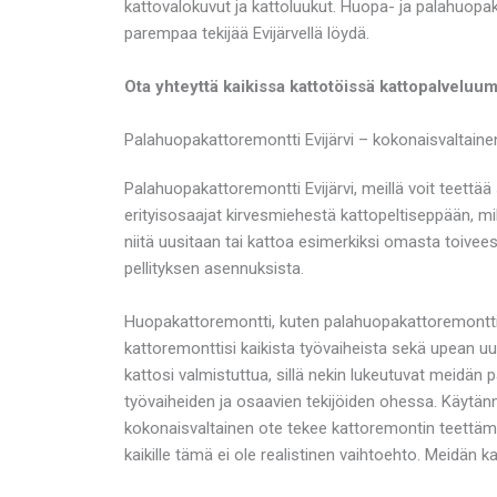
kattovalokuvut ja kattoluukut. Huopa- ja palahuopak
parempaa tekijää Evijärvellä löydä.
Ota yhteyttä kaikissa kattotöissä kattopalveluum
Palahuopakattoremontti Evijärvi – kokonaisvaltain
Palahuopakattoremontti Evijärvi, meillä voit tee
erityisosaajat kirvesmiehestä kattopeltiseppään, mi
niitä uusitaan tai kattoa esimerkiksi omasta toive
pellityksen asennuksista.
Huopakattoremontti, kuten palahuopakattoremontti E
kattoremonttisi kaikista työvaiheista sekä upean u
kattosi valmistuttua, sillä nekin lukeutuvat meidän
työvaiheiden ja osaavien tekijöiden ohessa. Käytänn
kokonaisvaltainen ote tekee kattoremontin teettämi
kaikille tämä ei ole realistinen vaihtoehto. Meidän