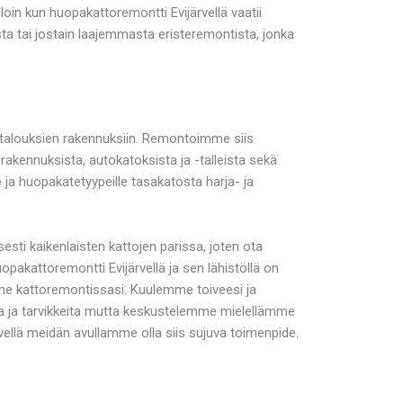
oin kun huopakattoremontti Evijärvellä vaatii
sta tai jostain laajemmasta eristeremontista, jonka
otalouksien rakennuksiin. Remontoimme siis
akennuksista, autokatoksista ja -talleista sekä
e ja huopakatetyypeille tasakatosta harja- ja
esti kaikenlaisten kattojen parissa, joten ota
pakattoremontti Evijärvellä ja sen lähistöllä on
e kattoremontissasi. Kuulemme toiveesi ja
ita ja tarvikkeita mutta keskustelemme mielellämme
vellä meidän avullamme olla siis sujuva toimenpide.