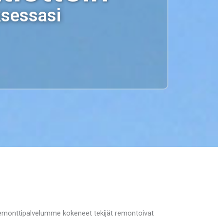
ksessasi
oremonttipalvelumme kokeneet tekijät remontoivat