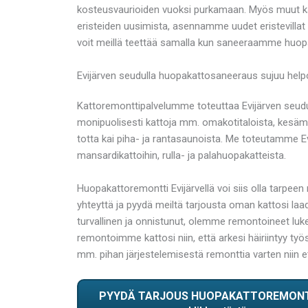
kosteusvaurioiden vuoksi purkamaan. Myös muut kato
eristeiden uusimista, asennamme uudet eristevillat k
voit meillä teettää samalla kun saneeraamme huop
Evijärven seudulla huopakattosaneeraus sujuu helpo
Kattoremonttipalvelumme toteuttaa Evijärven seudu
monipuolisesti kattoja mm. omakotitaloista, kesämö
totta kai piha- ja rantasaunoista. Me toteutamme Evi
mansardikattoihin, rulla- ja palahuopakatteista.
Huopakattoremontti Evijärvellä voi siis olla tarpeen
yhteyttä ja pyydä meiltä tarjousta oman kattosi laa
turvallinen ja onnistunut, olemme remontoineet l
remontoimme kattosi niin, että arkesi häiriintyy t
mm. pihan järjestelemisestä remonttia varten niin 
PYYDÄ TARJOUS HUOPAKATTOREMON