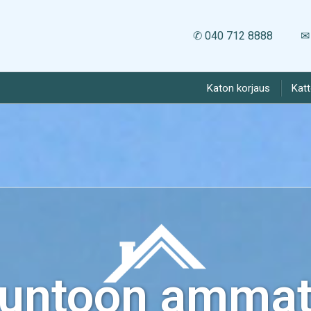
✆ 040 712 8888
✉ 
Katon korjaus
Kat
kuntoon ammatt