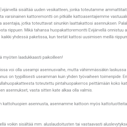
vijärvellä sisältää uuden vesikatteen, jonka toteutamme ammattitai
ta varsinainen kattoremontti on pitkälle kattoasentajiemme vastuualu
a asentajia, jotka toteuttavat sinunkin laattakattosi asennuksen. Pa
osta riippuen. Mikä tahansa huopakattoremontti Evijärvellä onnistuu a
n kaikki yhdessä paketissa, kun teetät kattosi uusimisen meillä riipp
ä myöten laadukkaasti paikoilleen!
tissa voi olla useampi asennusvaihe, mutta vähimmässäkin laskuss
nnus on tyypillisesti useamman kuin yhden työvaiheen toimenpide. En
rullahuopakatteesta toteutettu pintahuopakerros peittämään koko kat
en asennukset, vasta sitten kate alkaa olla valmis.
n kattohuopien asennusta, asennamme kattoon myös kattotuotteita, k
lä voikin sisältää mm. aluslaudoitusten tai vastaavasti aluslevyty