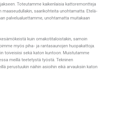
uojakseen. Toteutamme kaikenlaisia kattoremontteja
n maaseudullakin, saarikohteita unohtamatta. Etelä-
ssaan palvelualuettamme, unohtamatta muitakaan
 kesämökeistä kuin omakotitaloistakin, samoin
toimme myös piha- ja rantasaunojen huopakattoja.
in toiveisiisi sekä katon kuntoon. Muistutamme
ssa meillä teetetystä työstä. Tekninen
llä perustuukin näihin asioihin eikä arvauksiin katon