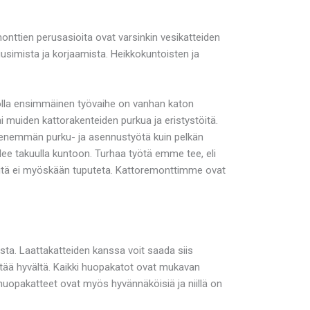
monttien perusasioita ovat varsinkin vesikatteiden
uusimista ja korjaamista. Heikkokuntoisten ja
tolla ensimmäinen työvaihe on vanhan katon
ai muiden kattorakenteiden purkua ja eristystöitä.
la enemmän purku- ja asennustyötä kuin pelkän
lee takuulla kuntoon. Turhaa työtä emme tee, eli
ä, sitä ei myöskään tuputeta. Kattoremonttimme ovat
a. Laattakatteiden kanssa voit saada siis
yttää hyvältä. Kaikki huopakatot ovat mukavan
lahuopakatteet ovat myös hyvännäköisiä ja niillä on