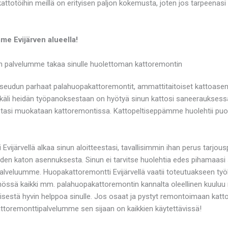
attotöihin meillä on erityisen paljon kokemusta, joten jos tarpeenas
me Evijärven alueella!
en palvelumme takaa sinulle huolettoman kattoremontin
ttää seudun parhaat palahuopakattoremontit, ammattitaitoiset katto
käli heidän työpanoksestaan on hyötyä sinun kattosi saneerauksessa. 
estasi muokataan kattoremontissa. Kattopeltiseppämme huolehtii puole
vijärvellä alkaa sinun aloitteestasi, tavallisimmin ihan perus tarjo
uden katon asennuksesta. Sinun ei tarvitse huolehtia edes pihamaasi 
 palveluumme. Huopakattoremontti Evijärvellä vaatii toteutuakseen ty
össä kaikki mm. palahuopakattoremontin kannalta oleellinen kuuluu mei
sestä hyvin helppoa sinulle. Jos osaat ja pystyt remontoimaan kattos
 kattoremonttipalvelumme sen sijaan on kaikkien käytettävissä!