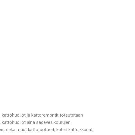
, kattohuollot ja kattoremontit toteutetaan
ä kattohuollot aina sadevesikourujen
t sekä muut kattotuotteet, kuten kattoikkunat,