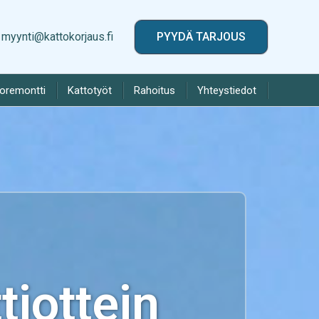
myynti@kattokorjaus.fi
PYYDÄ TARJOUS
toremontti
Kattotyöt
Rahoitus
Yhteystiedot
iottein