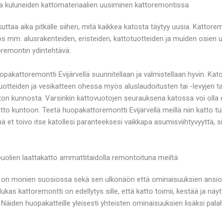
ja kuluneiden kattomateriaalien uusiminen kattoremontissa
uttaa aika pitkälle siihen, mitä kaikkea katosta täytyy uusia. Kattore
ös mm. alusrakenteiden, eristeiden, kattotuotteiden ja muiden osien 
oremontin ydintehtävä.
kattoremontti Evijärvellä suunnitellaan ja valmistellaan hyvin. Ka
tuotteiden ja vesikatteen ohessa myös aluslaudoitusten tai -levyjen t
e katon kunnosta. Varsinkin kattovuotojen seurauksena katossa voi ol
to kuntoon. Teetä huopakattoremontti Evijärvellä meillä niin katto tu
sinä et toivo itse katollesi paranteeksesi vaikkapa asumisviihtyvyytt
uolien laattakatto ammattitaidolla remontoituna meiltä
 on monien suosiossa sekä sen ulkonäön että ominaisuuksien ansiost
kas kattoremontti on edellytys sille, että katto toimii, kestää ja nä
ta. Näiden huopakatteille yleisesti yhteisten ominaisuuksien lisäksi pa