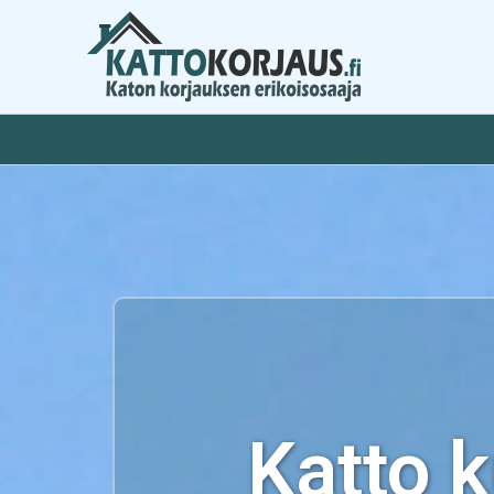
Siirry
sisältöön
Katto 