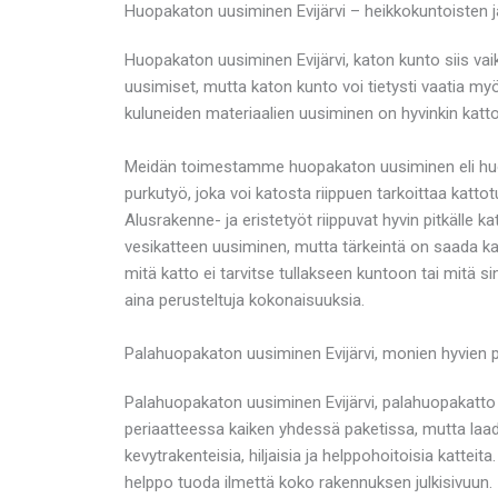
Huopakaton uusiminen Evijärvi – heikkokuntoisten 
Huopakaton uusiminen Evijärvi, katon kunto siis vaik
uusimiset, mutta katon kunto voi tietysti vaatia my
kuluneiden materiaalien uusiminen on hyvinkin katt
Meidän toimestamme huopakaton uusiminen eli huopa
purkutyö, joka voi katosta riippuen tarkoittaa katto
Alusrakenne- ja eristetyöt riippuvat hyvin pitkäll
vesikatteen uusiminen, mutta tärkeintä on saada kat
mitä katto ei tarvitse tullakseen kuntoon tai mitä 
aina perusteltuja kokonaisuuksia.
Palahuopakaton uusiminen Evijärvi, monien hyvien p
Palahuopakaton uusiminen Evijärvi, palahuopakatto
periaatteessa kaiken yhdessä paketissa, mutta laadu
kevytrakenteisia, hiljaisia ja helppohoitoisia kattei
helppo tuoda ilmettä koko rakennuksen julkisivuun.