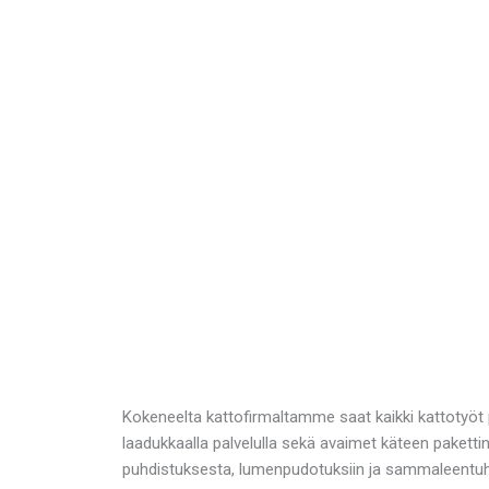
Kokeneelta kattofirmaltamme saat kaikki kattotyöt p
laadukkaalla palvelulla sekä avaimet käteen pakett
puhdistuksesta, lumenpudotuksiin ja sammaleentuh