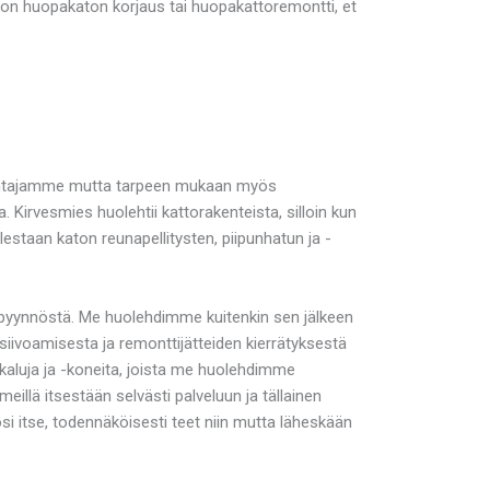
i on huopakaton korjaus tai huopakattoremontti, et
asentajamme mutta tarpeen mukaan myös
Kirvesmies huolehtii kattorakenteista, silloin kun
staan katon reunapellitysten, piipunhatun ja -
uspyynnöstä. Me huolehdimme kuitenkin sen jälkeen
siivoamisesta ja remonttijätteiden kierrätyksestä
ökaluja ja -koneita, joista me huolehdimme
llä itsestään selvästi palveluun ja tällainen
i itse, todennäköisesti teet niin mutta läheskään