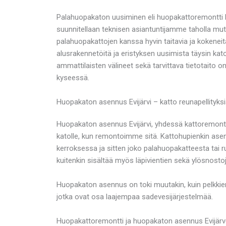
Palahuopakaton uusiminen eli huopakattoremontti E
suunnitellaan teknisen asiantuntijamme taholla mut
palahuopakattojen kanssa hyvin taitavia ja kokeneit
alusrakennetöitä ja eristyksen uusimista täysin kat
ammattilaisten välineet sekä tarvittava tietotaito o
kyseessä.
Huopakaton asennus Evijärvi – katto reunapellityksi
Huopakaton asennus Evijärvi, yhdessä kattoremon
katolle, kun remontoimme sitä. Kattohupienkin ase
kerroksessa ja sitten joko palahuopakatteesta tai 
kuitenkin sisältää myös läpivientien sekä ylösnostoj
Huopakaton asennus on toki muutakin, kuin pelkkie
jotka ovat osa laajempaa sadevesijärjestelmää.
Huopakattoremontti ja huopakaton asennus Evijärvel