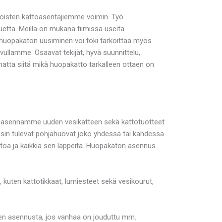
toisten kattoasentajiemme voimin. Työ
etta. Meillä on mukana tiimissä useita
lahuopakaton uusiminen voi toki tarkoittaa myös
vullamme. Osaavat tekijät, hyvä suunnittelu,
umatta siitä mikä huopakatto tarkalleen ottaen on
a asennamme uuden vesikatteen sekä kattotuotteet
sin tulevat pohjahuovat joko yhdessä tai kahdessa
toa ja kaikkia sen lappeita. Huopakaton asennus
uten kattotikkaat, lumiesteet sekä vesikourut,
ksen asennusta, jos vanhaa on jouduttu mm.