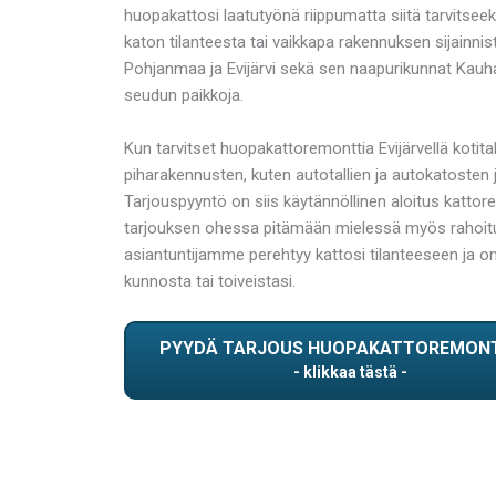
huopakattosi laatutyönä riippumatta siitä tarvitse
katon tilanteesta tai vaikkapa rakennuksen sijainn
Pohjanmaa ja Evijärvi sekä sen naapurikunnat Kauh
seudun paikkoja.
Kun tarvitset huopakattoremonttia Evijärvellä koti
piharakennusten, kuten autotallien ja autokatoste
Tarjouspyyntö on siis käytännöllinen aloitus katt
tarjouksen ohessa pitämään mielessä myös rahoitus
asiantuntijamme perehtyy kattosi tilanteeseen ja omi
kunnosta tai toiveistasi.
PYYDÄ TARJOUS HUOPAKATTOREMON