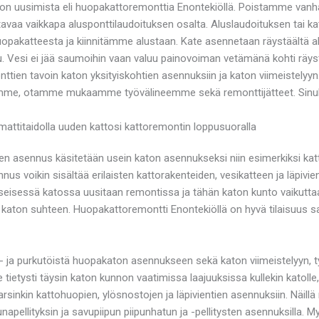
on uusimista eli huopakattoremonttia Enontekiöllä. Poistamme vanha
ttavaa vaikkapa alusponttilaudoituksen osalta. Aluslaudoituksen tai 
akatteesta ja kiinnitämme alustaan. Kate asennetaan räystäältä alk
 Vesi ei jää saumoihin vaan valuu painovoiman vetämänä kohti räy
ien tavoin katon yksityiskohtien asennuksiin ja katon viimeistely
kemme, otamme mukaamme työvälineemme sekä remonttijätteet. Sinull
itaidolla uuden kattosi kattoremontin loppusuoralla
n asennus käsitetään usein katon asennukseksi niin esimerkiksi kat
nnus voikin sisältää erilaisten kattorakenteiden, vesikatteen ja läpiv
kyseisessä katossa uusitaan remontissa ja tähän katon kunto vaikutt
si katon suhteen. Huopakattoremontti Enontekiöllä on hyvä tilaisuus 
- ja purkutöistä huopakaton asennukseen sekä katon viimeistelyyn, t
tietysti täysin katon kunnon vaatimissa laajuuksissa kullekin katolle
nkin kattohuopien, ylösnostojen ja läpivientien asennuksiin. Näillä 
apellityksin ja savupiipun piipunhatun ja -pellitysten asennuksilla