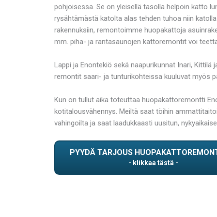
pohjoisessa. Se on yleisellä tasolla helpoin katto 
rysähtämästä katolta alas tehden tuhoa niin katolla 
rakennuksiin, remontoimme huopakattoja asuinrakenn
mm. piha- ja rantasaunojen kattoremontit voi teettä
Lappi ja Enontekiö sekä naapurikunnat Inari, Kitt
remontit saari- ja tunturikohteissa kuuluvat myös 
Kun on tullut aika toteuttaa huopakattoremontti Eno
kotitalousvähennys. Meiltä saat töihin ammattitaitois
vahingoilta ja saat laadukkaasti uusitun, nykyaikai
PYYDÄ TARJOUS HUOPAKATTOREMON