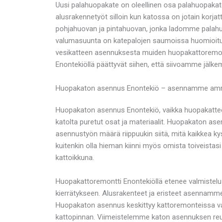
Uusi palahuopakate on oleellinen osa palahuopakat
alusrakennetyöt silloin kun katossa on jotain korja
pohjahuovan ja pintahuovan, jonka ladomme palahuop
valumasuunta on katepalojen saumoissa huomioitu.
vesikatteen asennuksesta muiden huopakattoremontt
Enontekiöllä päättyvät siihen, että siivoamme jäl
Huopakaton asennus Enontekiö – asennamme ammatt
Huopakaton asennus Enontekiö, vaikka huopakattee
katolta puretut osat ja materiaalit. Huopakaton ase
asennustyön määrä riippuukin siitä, mitä kaikkea 
kuitenkin olla hieman kiinni myös omista toiveista
kattoikkuna.
Huopakattoremontti Enontekiöllä etenee valmistelu
kierrätykseen. Alusrakenteet ja eristeet asennamme 
Huopakaton asennus keskittyy kattoremonteissa varsi
kattopinnan. Viimeistelemme katon asennuksen reun