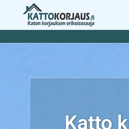
Siirry
sisältöön
Katto 