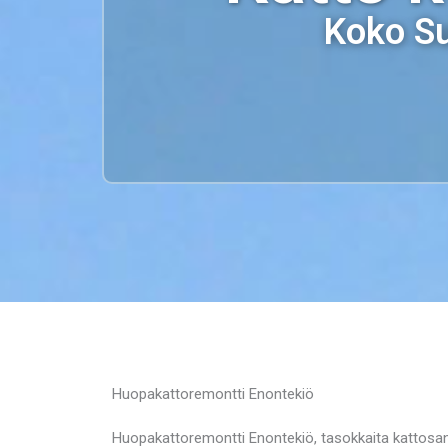
Koko Su
Huopakattoremontti Enontekiö
Huopakattoremontti Enontekiö, tasokkaita kattosa