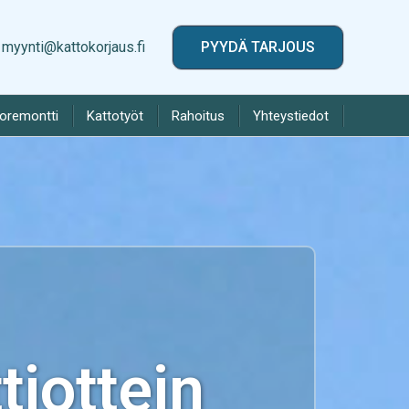
myynti@kattokorjaus.fi
PYYDÄ TARJOUS
toremontti
Kattotyöt
Rahoitus
Yhteystiedot
iottein