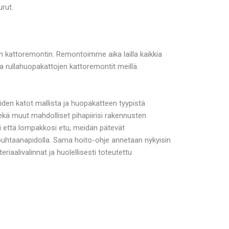
urut.
an kattoremontin. Remontoimme aika lailla kaikkia
a rullahuopakattojen kattoremontit meillä.
en katot mallista ja huopakatteen tyypistä
ekä muut mahdolliset pihapiirisi rakennusten
 että lompakkosi etu, meidän pätevät
puhtaanapidolla. Sama hoito-ohje annetaan nykyisin
eriaalivalinnat ja huolellisesti toteutettu