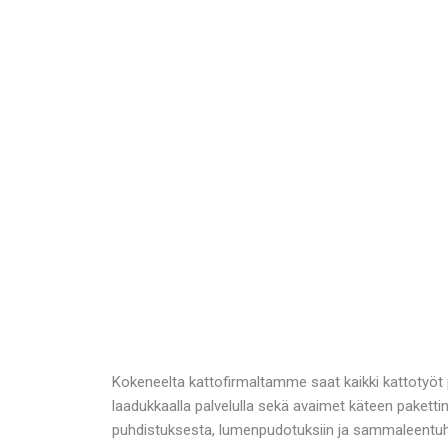
Kokeneelta kattofirmaltamme saat kaikki kattotyöt p
laadukkaalla palvelulla sekä avaimet käteen pakett
puhdistuksesta, lumenpudotuksiin ja sammaleentuh