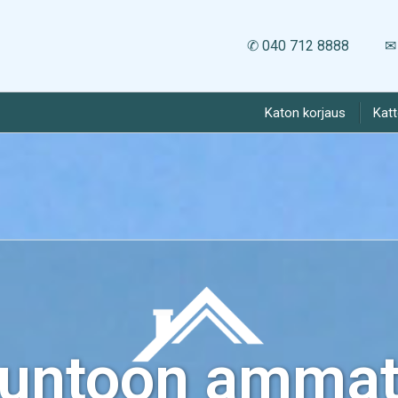
✆ 040 712 8888
✉ 
Katon korjaus
Kat
kuntoon ammatt