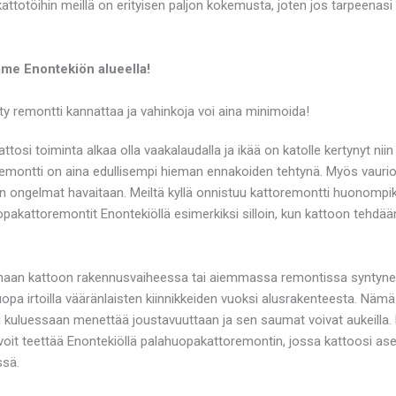
attotöihin meillä on erityisen paljon kokemusta, joten jos tarpeenas
mme Enontekiön alueella!
y remontti kannattaa ja vahinkoja voi aina minimoida!
osi toiminta alkaa olla vaakalaudalla ja ikää on katolle kertynyt niin
oremontti on aina edullisempi hieman ennakoiden tehtynä. Myös vauri
on ongelmat havaitaan. Meiltä kyllä onnistuu kattoremontti huonompi
akattoremontit Enontekiöllä esimerkiksi silloin, kun kattoon tehdä
nhaan kattoon rakennusvaiheessa tai aiemmassa remontissa syntynei
opa irtoilla vääränlaisten kiinnikkeiden vuoksi alusrakenteesta. Nämä
kuluessaan menettää joustavuuttaan ja sen saumat voivat aukeilla. E
ä voit teettää Enontekiöllä palahuopakattoremontin, jossa kattoosi 
ssä.