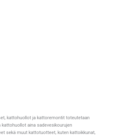
et, kattohuollot ja kattoremontit toteutetaan
ä kattohuollot aina sadevesikourujen
t sekä muut kattotuotteet, kuten kattoikkunat,