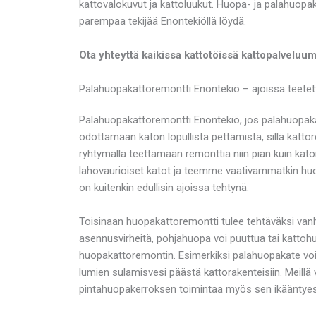
kattovalokuvut ja kattoluukut. Huopa- ja palahuopak
parempaa tekijää Enontekiöllä löydä.
Ota yhteyttä kaikissa kattotöissä kattopalveluu
Palahuopakattoremontti Enontekiö – ajoissa teetett
Palahuopakattoremontti Enontekiö, jos palahuopakatt
odottamaan katon lopullista pettämistä, sillä katt
ryhtymällä teettämään remonttia niin pian kuin kat
lahovaurioiset katot ja teemme vaativammatkin huop
on kuitenkin edullisin ajoissa tehtynä.
Toisinaan huopakattoremontti tulee tehtäväksi va
asennusvirheitä, pohjahuopa voi puuttua tai kattohu
huopakattoremontin. Esimerkiksi palahuopakate voi 
lumien sulamisvesi päästä kattorakenteisiin. Meill
pintahuopakerroksen toimintaa myös sen ikääntye