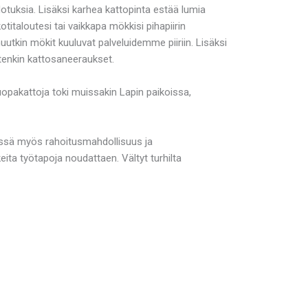
otuksia. Lisäksi karhea kattopinta estää lumia
titaloutesi tai vaikkapa mökkisi pihapiirin
tkin mökit kuuluvat palveluidemme piiriin. Lisäksi
stenkin kattosaneeraukset.
opakattoja toki muissakin Lapin paikoissa,
lessä myös rahoitusmahdollisuus ja
eita työtapoja noudattaen. Vältyt turhilta