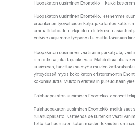
Huopakaton uusiminen Enontekiö – kaikki kattoremo
Huopakaton uusiminen Enontekiö, etenemme suunnitt
eräänlainen työvaiheiden ketju, joka lähtee kattor
ammattitaitoisten tekijöiden, eli teknisen asiantunt
erityisosaajiemme työpanosta, mutta toisinaan kirve
Huopakaton uusiminen vaatii aina purkutyötä, vanha
remontissa joka tapauksessa. Mahdollisia alusrake
uusiminen, tarvittaessa myös muiden kattorakentei
yhteydessä myös koko katon eristeremontin Enontek
kokonaisuutta. Muutoin eristeisiin pureudutaan ylee
Palahuopakaton uusiminen Enontekiö, osaavat tekijä
Palahuopakaton uusiminen Enontekiö, meiltä saat 
rullahuopakatto. Katteensa se kuitenkin vaatii vähin
totta kai huomioon katon muiden teknisten ominai