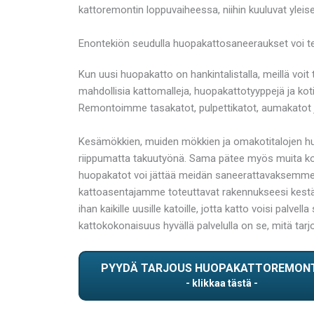
kattoremontin loppuvaiheessa, niihin kuuluvat yleise
Enontekiön seudulla huopakattosaneeraukset voi t
Kun uusi huopakatto on hankintalistalla, meillä voi
mahdollisia kattomalleja, huopakattotyyppejä ja kot
Remontoimme tasakatot, pulpettikatot, aumakatot j
Kesämökkien, muiden mökkien ja omakotitalojen huo
riippumatta takuutyönä. Sama pätee myös muita koti
huopakatot voi jättää meidän saneerattavaksemme 
kattoasentajamme toteuttavat rakennukseesi kestäv
ihan kaikille uusille katoille, jotta katto voisi palve
kattokokonaisuus hyvällä palvelulla on se, mitä tar
PYYDÄ TARJOUS HUOPAKATTOREMON