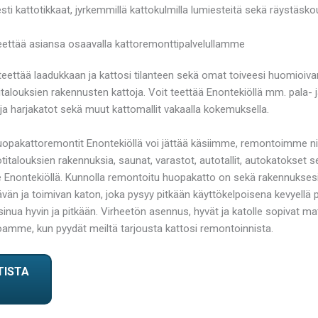
sti kattotikkaat, jyrkemmillä kattokulmilla lumiesteitä sekä räystäsko
eettää asiansa osaavalla kattoremonttipalvelullamme
t teettää laadukkaan ja kattosi tilanteen sekä omat toiveesi huomioiv
italouksien rakennusten kattoja. Voit teettää Enontekiöllä mm. pala- j
a harjakatot sekä muut kattomallit vakaalla kokemuksella.
pakattoremontit Enontekiöllä voi jättää käsiimme, remontoimme niid
talouksien rakennuksia, saunat, varastot, autotallit, autokatokset s
Enontekiöllä. Kunnolla remontoitu huopakatto on sekä rakennuksesi
än ja toimivan katon, joka pysyy pitkään käyttökelpoisena kevyellä 
lla sinua hyvin ja pitkään. Virheetön asennus, hyvät ja katolle sopivat mat
joamme, kun pyydät meiltä tarjousta kattosi remontoinnista.
TISTA