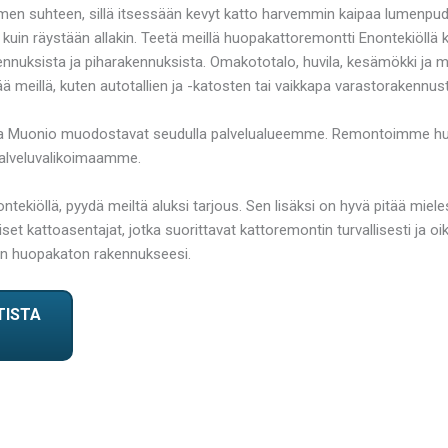
lumen suhteen, sillä itsessään kevyt katto harvemmin kaipaa lumenpud
kuin räystään allakin. Teetä meillä huopakattoremontti Enontekiöllä ko
uksista ja piharakennuksista. Omakototalo, huvila, kesämökki ja muu
ä meillä, kuten autotallien ja -katosten tai vaikkapa varastorakennu
ilä ja Muonio muodostavat seudulla palvelualueemme. Remontoimme hu
palveluvalikoimaamme.
ntekiöllä, pyydä meiltä aluksi tarjous. Sen lisäksi on hyvä pitää mie
et kattoasentajat, jotka suorittavat kattoremontin turvallisesti ja oik
sen huopakaton rakennukseesi.
TISTA