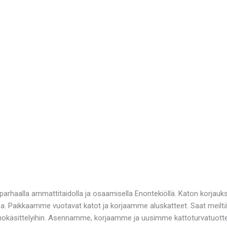
arhaalla ammattitaidolla ja osaamisella Enontekiöllä. Katon korjauks
ina. Paikkaamme vuotavat katot ja korjaamme aluskatteet. Saat meilt
okäsittelyihin. Asennamme, korjaamme ja uusimme kattoturvatuottee