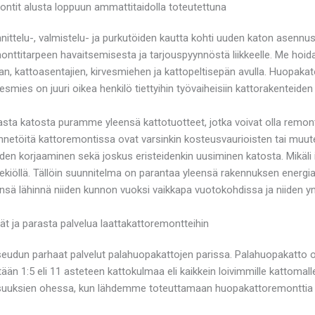
ntit alusta loppuun ammattitaidolla toteutettuna
elu-, valmistelu- ja purkutöiden kautta kohti uuden katon asennust
emonttitarpeen havaitsemisesta ja tarjouspyynnöstä liikkeelle. Me h
ijan, kattoasentajien, kirvesmiehen ja kattopeltisepän avulla. Huopak
smies on juuri oikea henkilö tiettyihin työvaiheisiin kattorakenteiden
sta katosta puramme yleensä kattotuotteet, jotka voivat olla remonti
nnetöitä kattoremontissa ovat varsinkin kosteusvaurioisten tai muu
den korjaaminen sekä joskus eristeidenkin uusiminen katosta. Mikäli
iöllä. Tällöin suunnitelma on parantaa yleensä rakennuksen energiat
nsä lähinnä niiden kunnon vuoksi vaikkapa vuotokohdissa ja niiden ym
t ja parasta palvelua laattakattoremontteihin
seudun parhaat palvelut palahuopakattojen parissa. Palahuopakatto 
tään 1:5 eli 11 asteteen kattokulmaa eli kaikkein loivimmille kattomal
suuksien ohessa, kun lähdemme toteuttamaan huopakattoremonttia E