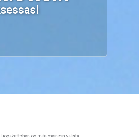
ksessasi
uopakattohan on mitä mainioin valinta