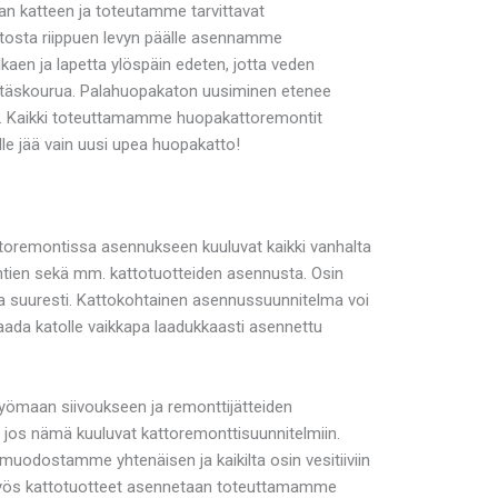
n katteen ja toteutamme tarvittavat
katosta riippuen levyn päälle asennamme
aen ja lapetta ylöspäin edeten, jotta veden
stäskourua. Palahuopakaton uusiminen etenee
yn. Kaikki toteuttamamme huopakattoremontit
e jää vain uusi upea huopakatto!
toremontissa asennukseen kuuluvat kaikki vanhalta
ientien sekä mm. kattotuotteiden asennusta. Osin
aa suuresti. Kattokohtainen asennussuunnitelma voi
saada katolle vaikkapa laadukkaasti asennettu
yömaan siivoukseen ja remonttijätteiden
, jos nämä kuuluvat kattoremonttisuunnitelmiin.
muodostamme yhtenäisen ja kaikilta osin vesitiiviin
. Myös kattotuotteet asennetaan toteuttamamme