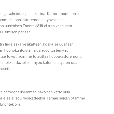
a ja valmista upeaa kattoa. Kattoremontti onkin
oidamme huopakattoremontin työvaiheet
aton uusiminen Enontekiöllä ei aina vaadi mm.
 uusimisen parissa.
n tiellä sekä vesikatteen, koska se uusitaan
ten huonokuntoisten aluslaudoitusten ym.
 itse toivot, voimme toteuttaa huopakattoremontin
ehokkuutta, jolloin myös katon eristys on osa
pärillä.
on persoonallisemman näköinen katto kuin
leille se ei sovi vesikatteeksi. Tämän seikan otamme
nontekiöllä.