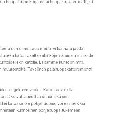
i on huopakaton korjaus tai huopakattoremontti, et
 teetä sen saneeraus meillä. Ei kannata jäädä
oituneen katon osalta vahinkoja voi aina minimoida
kuntoisellekin katolle. Laitamme kuntoon mm.
än muutostöitä. Tavallinen palahuopakattoremontti
den ongelmien vuoksi. Katossa voi olla
 asiat voivat aiheuttaa ennenaikaisen
llei katossa ole pohjahuopaa, voi esimerkiksi
asennetaan kunnollinen pohjahuopa tukemaan